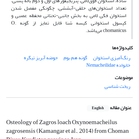
ساده، استخوان فوق‌لامی، پتریجیفورهای اول و دوم باله پشتی،
تعداد استخوان‌های حلقی-آبششی، چگونگی مفصل شدن
استخوان فکی ‌لامی به بخش جانبی-تحتانی محفظه عصبی و
کپسول استخوانی کیسه شنا قابل تمایز از گونه O.
chomanicus می‌باشد.
کلیدواژه‌ها
رنگ‌آمیزی استخوان
گونه هم بوم
حوضه آبریز تیگره
خانواده Nemacheilidae
موضوعات
ریخت شناسی
عنوان مقاله
English
Osteology of Zagros loach Oxynoemacheilus
zagrosensis (Kamangar et al., 2014) from Choman