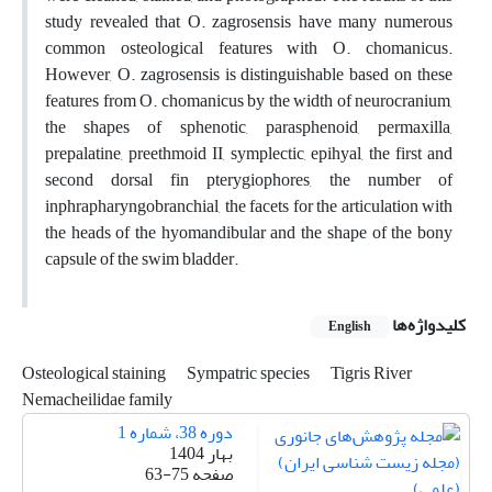
study revealed that O. zagrosensis have many numerous
common osteological features with O. chomanicus.
However, O. zagrosensis is distinguishable based on these
features from O. chomanicus by the width of neurocranium,
the shapes of sphenotic, parasphenoid, permaxilla,
prepalatine, preethmoid II, symplectic, epihyal, the first and
second dorsal fin pterygiophores, the number of
inphrapharyngobranchial, the facets for the articulation with
the heads of the hyomandibular and the shape of the bony
capsule of the swim bladder.
کلیدواژه‌ها
English
Osteological staining
Sympatric species
Tigris River
Nemacheilidae family
دوره 38، شماره 1
بهار 1404
صفحه
63-75