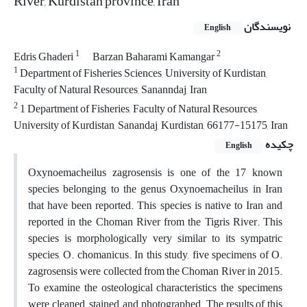
River, Kurdistan province, Iran
نویسندگان
English
1
2
Edris Ghaderi
Barzan Baharami Kamangar
1
Department of Fisheries Sciences, University of Kurdistan,
Faculty of Natural Resources, Sananndaj, Iran
2
1 Department of Fisheries, Faculty of Natural Resources,
University of Kurdistan, Sanandaj, Kurdistan, 66177-15175, Iran
چکیده
English
Oxynoemacheilus zagrosensis is one of the 17 known
species belonging to the genus Oxynoemacheilus in Iran
that have been reported. This species is native to Iran and
reported in the Choman River from the Tigris River. This
species is morphologically very similar to its sympatric
species, O. chomanicus. In this study, five specimens of O.
zagrosensis were collected from the Choman River in 2015.
To examine the osteological characteristics the specimens
were cleaned, stained, and photographed. The results of this