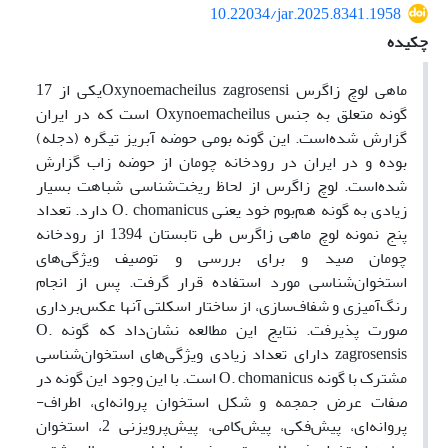
10.22034/jar.2025.8341.1958
چکیده
ماهی لوچ زاگرس Oxynoemacheilus zagrosensiیکی از 17
گونه متعلق به جنس Oxynoemacheilus است که در ایران
گزارش شده‌است. این گونه بومی حوضه آبریز تیگره (دجله)
بوده و در ایران در رودخانه چومان از حوضه زاب گزارش
شده‌است. لوچ زاگرس از لحاظ ریخت‌شناسی شباهت بسیار
زیادی به گونه هم‌بوم خود یعنی O. chomanicus دارد. تعداد
پنج نمونه لوچ ماهی زاگرس طی تابستان 1394 از رودخانه
چومان صید و برای بررسی و توصیف ویژگی‌های
استخوان‌شناسی مورد استفاده قرار گرفت. پس از انجام
رنگ‌آمیزی و شفاف‌سازی، از ساختار اسکلتی آنها عکس‌برداری
صورت پذیرفت. نتایج این مطالعه نشان‌داد که گونه O.
zagrosensis دارای تعداد زیادی ویژگی‌های استخوان‌شناسی
مشترک با گونه O. chomanicus است. با این وجود این گونه در
صفات عرض جمجمه و شکل استخوان پروانه‌ای، اطراف-‌
پروانه‌ای، پیش‌فکی، پیش‌کامی، پیش‌پرویزنی 2، استخوان