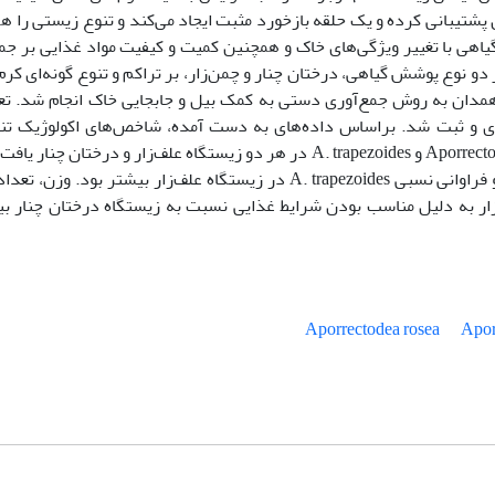
ن پشتیبانی کرده و یک حلقه بازخورد مثبت ایجاد می‌کند و تنوع زیستی را ه
هی با تغییر ویژگی‌های خاک و همچنین کمیت و کیفیت مواد غذایی بر ج
 دو نوع پوشش گیاهی، درختان چنار و چمن‌زار، بر تراکم و تنوع گونه‌ای کرم
رسی شد. نمونه‌برداری در آبان 1402 در همدان به روش جمع‌آوری دستی به کمک بیل و جابجایی خاک انجام شد. 
یری و ثبت شد. براساس داده‌های به دست آمده، شاخص‌های اکولوژیک تن
یکنواختی شانون محاسبه شدند. دو گونه Aporrectodea rosea و A. trapezoides در هر دو زیستگاه علف‌زار و درختان چن
فراوانی نسبی A. rosea در زیستگاه درختان چنار و فراوانی نسبی A. trapezoides در زیستگاه علف‌زار بیشتر بود. وزن
زار به دلیل مناسب بودن شرایط غذایی نسبت به زیستگاه درختان چنار ب
Aporrectodea rosea
Apor