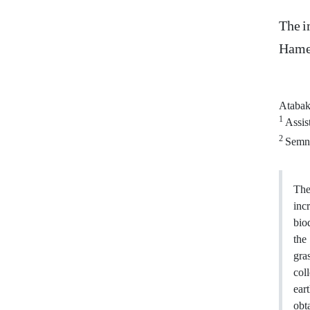
The i
Hame
Atabak
1
Assist
2
Semna
The
inc
bio
the
gra
col
ear
obt