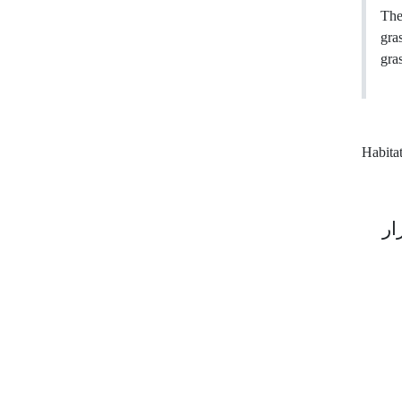
The
gra
gras
Habita
ار