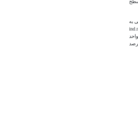
سطح
نه‌ها محاسبه شد [1]. تراکم کلی به
ind.
احد
رصد