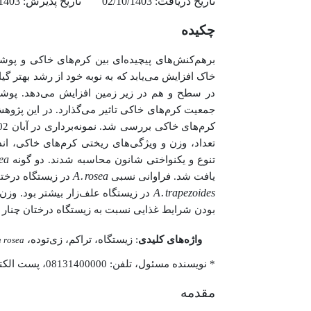
تاریخ دریافت: 02/10/1403
تاریخ پذیرش: 20/12/1403
چکیده
برهم‌کنش‌های پیچیده‌ای بین کرم‌های خاکی و پوش
خاک افزایش می‌یابد که به نوبه خود از رشد بهتر گی
در سطح و هم در زیر زمین افزایش می‌دهد. پوشش
جمعیت کرم‌های خاکی تاثیر می‌گذارد.
در این پژوهش
کرم‌های خاکی بررسی شد.
تعداد، وزن و ویژگی‌های ریختی کرم‌های خاکی، ا
ea
تنوع و یکنواختی شانون محاسبه شدند. دو گونه
A. rosea
یافت شد. فراوانی نسبی
در زیستگاه درختا
A. trapezoides
در زیستگاه علف‌زار بیشتر بود. وزن،
بودن شرایط غذایی نسبت به زیستگاه درختان چنار ب
واژه‌های کلیدی
:
زیستگاه، تراکم، زی‌توده،
 rosea
* نویسنده مسئول، تلفن:
08131400000
، پست الکت
مقدمه