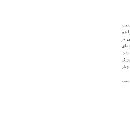
یفیت
ا هم
 بر
ه‌ای
م شد.
وژیک
چنار
ناسب