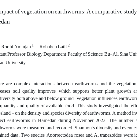
mpact of vegetation on earthworms: A comparative study o
dan
1
2
 Roohi Aminjan
Robabeh Latif
ant Professor, Biology Department, Faculty of Science, Bu-Ali Sina Uni
n University
re are complex interactions between earthworms and the vegetation 
reases, soil quality improves, which supports better plant growth a
diversity both above and below ground. Vegetation influences earthworm 
 quantity and quality of available food. This study investigated the ef
ssland - on the density and species diversity of earthworms. A method i
lect earthworms in Hamedan during November 2023. The number, wei
thworms were measured and recorded. Shannon’s diversity and evenness
ained data. Two species, Aporrectodea rosea and A. trapezoides, were ide