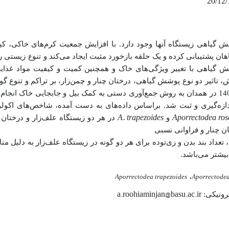
ش گیاهی زیستگاه آنها وجود دارد. با افزایش جمعیت کرم‌های خاکی، ک
اهان پشتیبانی کرده و یک حلقه بازخورد مثبت ایجاد می‌کند و تنوع زیستی ر
 گیاهی با تغییر ویژگی‌های خاک و همچنین کمیت و کیفیت مواد غذایی
، تاثیر دو نوع پوشش گیاهی، درختان چنار و چمن‌زار، بر تراکم و تنوع گون
نمونه‌برداری در آبان 1402 در همدان به روش جمع‌آوری دستی به کمک بیل و جابجایی خاک انجا
ندازه‌گیری و ثبت شد. براساس داده‌های به دست آمده، شاخص‌های اکول
A. trapezoides
Aporrectodea ros
و
در هر دو زیستگاه علف‌زار و درختان 
ن چنار و فراوانی نسبی
 تعداد بند بدن و زی‌توده برای هر دو گونه در زیستگاه علف‌زار به دلیل م
یشتر می‌باشد.
،
Aporrectodea trapezoides
Aporrectodea
a.roohiaminjan@basu.ac.ir
رونیکی: