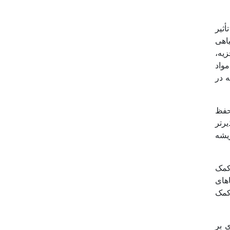
أثیر
اهی
زیه،
مواد
 در
حفظ
یرتر
یشه
کمک
اهای
 کمک
ی بر