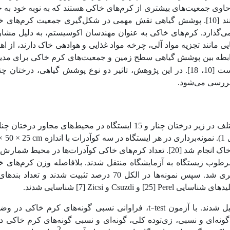
 حاوی جمعیت‌های بیشتری از کرم‌های خاکی هستند که به نوبه خود به
سلامت خاک و پایداری اکوسیستم‌ها کمک می‌کنند [10]. پوشش گیاهی نقش مهمی در شکل‌گیری جمعیت کرم‌ها
ر می‌گذارد. کرم‌های خاکی به عنوان مهندسان اکوسیستم، به دلیل مش
 مانند تجزیه مواد آلی، چرخه مواد غذایی و هوادهی خاک دارند، از ا
ک رابطه بین پوشش گیاهی سطح زمین و جمعیت
های
کرم‌ خاکی برای مدی
پایدار زمین و حفاظت از اکوسیستم ضروری است [10، 18]. در این پژوهش، تاثیر دو نوع پوشش گیاهی، درختان
 بررسی می‌شود.
نمونه‌برداری در آبان ماه 1402 در 15 ایستگاه مختلف در زیر درختان چنار و 15 ایستگاه در محیط‌های مجاور درخت
cm
به روش جمع‌آوری دستی به کمک بیل و جابجایی خاک انجام شد [20]. تعداد کرم‌های خاکی کوآدرات‌ها در محیط ش
رطوب زیستگاه به آزمایشگاه منتقل شدند. بلافاصله وزن کرم‌های خ
01/0 اندازه‌گیری شد. سپس نمونه‌ها در الکل 70 درصد تثبیت شدند و تعداد بن
Zicsi
Csuzdi
Perel
لیدهای شناسایی
[25] و
و
[7] شناسایی شدند.
t-test
ل شدند. با آزمون
، فراوانی نسبی گونه‌های کرم خاکی در وض
ونه‌ای و نسبی، زی‌توده کلی، گونه‌ای و نسبی گونه‌های کرم خاکی د
2