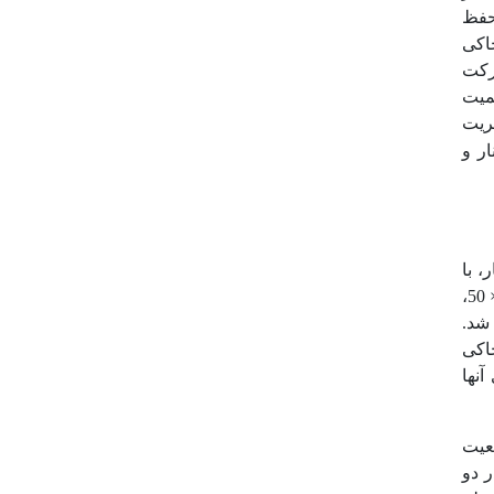
 حفظ
ی خاکی
ارکت
همیت
ریت
 چنار و
ان چنار، با
25 × 50 × 50،
مارش شد.
اکی
دهای آنها
عیت
ر دو