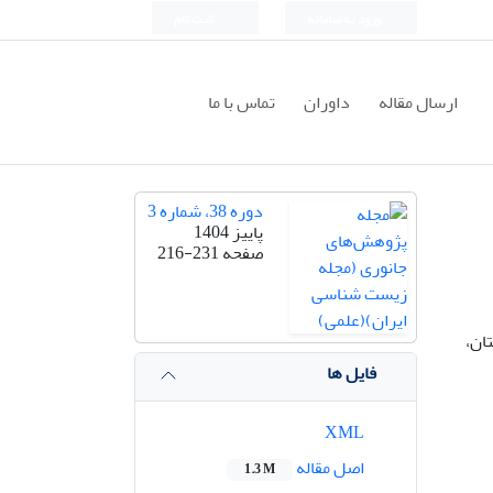
ورود به سامانه
ثبت نام
ارسال مقاله
داوران
تماس با ما
دوره 38، شماره 3
پاییز 1404
صفحه
216-231
ان،
فایل ها
XML
اصل مقاله
1.3 M