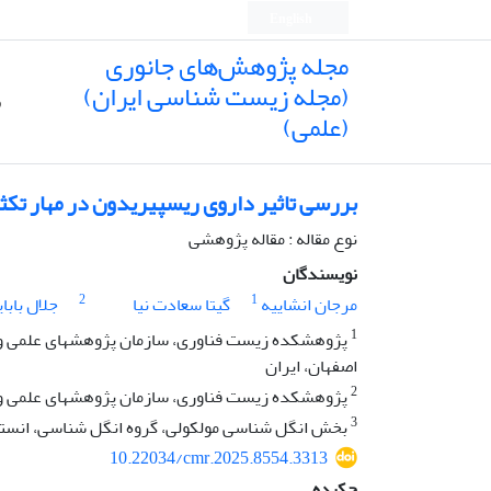
English
مجله پژوهش‌های جانوری
(مجله زیست شناسی ایران)
ص
(علمی)
بررسی تاثیر داروی ریسپیریدون در مهار تکث
نوع مقاله : مقاله پژوهشی
نویسندگان
2
1
مرجان انشاییه
گیتا سعادت نیا
جلال بابا
1
پژوهشکده زیست فناوری، سازمان پژوهشهای علمی و 
اصفهان، ایران
2
پژوهشکده زیست فناوری، سازمان پژوهشهای علمی و 
3
بخش انگل شناسی مولکولی، گروه انگل شناسی، انستیتو
10.22034/cmr.2025.8554.3313
چکیده