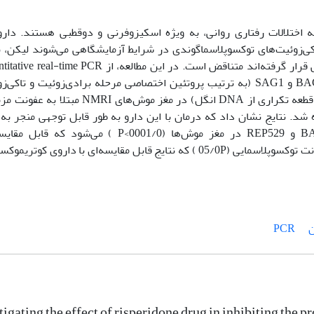
به اختلالات رفتاری روانی، به ویژه اسکیزوفرنی و دوقطبی هستند. دار
کی‌زوئیت‌های توکسوپلاسماگوندی در شرایط آزمایشگاهی می‌شوند لیکن، ن
درمورد حیواناتی که تحت درمان با چنین داروهایی قرار گرفته‌اند متناقض است. در این مطالعه، از ime PCR
(qPCR) برای تعیین دقیق میزان نسخه‌برداریBAG1 و SAG1 (به ترتیب پروتئین اختصاصی مرحله برادی‌زوئیت و تاک
توکسوپلاسماگوندی) و تعداد کپی قطعه REP529 (قطعه تکراری از DNA انگل) در مغز موش‌های NMRI 
د. نتایج نشان داد که درمان با این دارو به طور قابل توجهی منجر به 
عفونت مزمن و کاهش تعداد کپیBAG1 ، SAG1 و REP529 در مغز موش‌ها (0001/0>P ) می‌شود که 
کوتریموکسازول، داروی استاندارد برای درمان عفونت توکسوپلاسمایی (05/0P ) که نتایج قابل مقایسه‌ای با داروی کوت
ن
PCR
tigating the effect of risperidone drug in inhibiting the 