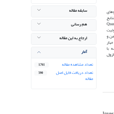
سابقه مقاله
وهای
تایج
Quantitative real-t
هم رسانی
ی‌زوئیت
مبتلا به عفونت مزمن و
ارجاع به این مقاله
مهار
قابل مقایسه با
آمار
ریموکسازول
تعداد مشاهده مقاله
1,761
تعداد دریافت فایل اصل
590
مقاله
Inves