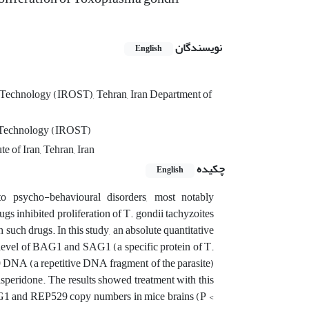
نویسندگان
English
 Technology (IROST), Tehran, Iran Department of
d Technology (IROST)
e of Iran, Tehran, Iran
چکیده
English
to psycho-behavioural disorders, most notably
s inhibited proliferation of T. gondii tachyzoites
 such drugs. In this study, an absolute quantitative
 level of BAG1 and SAG1 (a specific protein of T.
 DNA (a repetitive DNA fragment of the parasite)
isperidone. The results showed treatment with this
SAG1 and REP529 copy numbers in mice brains (P <