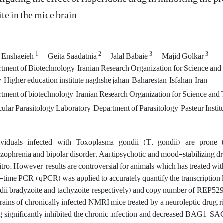
ite in the mice brain
1
2
3
3
 Enshaeieh
Geita Saadatnia
Jalal Babaie
Majid Golkar
tment of Biotechnology, Iranian Research Organization for Science and
, Higher education institute naghshe jahan, Baharestan, Isfahan, Iran
tment of biotechnology, Iranian Research Organization for Science an
lar Parasitology Laboratory, Department of Parasitology, Pasteur Institut
ividuals infected with Toxoplasma gondii (T. gondii) are prone 
izophrenia and bipolar disorder. Aantipsychotic and mood-stabilizing drug
itro. However, results are controversial for animals which has treated with
l-time PCR (qPCR) was applied to accurately quantify the transcription
dii bradyzoite and tachyzoite, respectively) and copy number of REP529
brains of chronically infected NMRI mice treated by a neuroleptic drug; r
g significantly inhibited the chronic infection and decreased BAG1, 