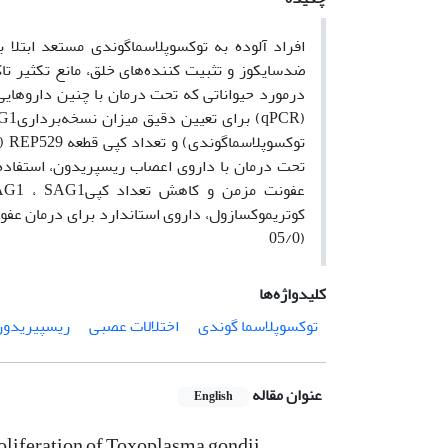
افراد آلوده به توکسوپلاسماگوندی مستعد ابتلا 
ضدسایکوز و تثبیت کننده‌های خلق، مانع تکثیر تا
تحت درمان با داروی اعصاب ریسپریدون، استفاده ش
(05/0
کلیدواژه‌ها
توکسوپلاسما گوندی
اختلالات عصبی
ریسپیریدو
عنوان مقاله
English
proliferation of Toxoplasma gondii