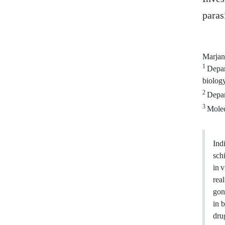
paras
Marjan
1
Depar
biology
2
Depar
3
Molecu
Ind
sch
in v
rea
gon
in 
dru