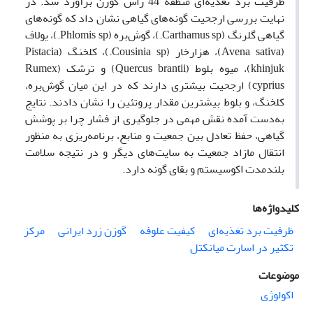
ظرفیت برد تغذیه‌ای منطقه 44 رأس گوزن برآورد شد. در
نهایت بررسی ارجحیت گونه‌های گیاهی نشان داد که گونه‌های
گیاهی گلرنگ (Carthamus sp.)، گوش‌بره (Phlomis sp.)، یولاف
(Avena sativa)، هزارخار (Cousinia sp.)، کلخنگ (Pistacia
khinjuk)، میوه بلوط (Quercus brantii) و ترشک (Rumex
cyprius) ارجحیت بیشتری دارند که در این میان گوش‌بره،
کلخنگ، و بلوط بیشترین مقدار پروتئین را نشان دادند. نتایج
به‌دست آمده نقش مهمی در جلوگیری از فشار چرا بر پوشش
گیاهی، حفظ تعادل بین جمعیت و منابع، برنامه‌ریزی به منظور
انتقال مازاد جمعیت به سایت‌های دیگر و در نتیجه سلامت
بلندمدت اکوسیستم و بقای گونه دارد.
کلیدواژه‌ها
ظرفیت برد تغذیه‌ای
کیفیت علوفه
گوزن زرد ایرانی
مرکز
تکثیر در اسارت میانکتل
موضوعات
اکولوژی