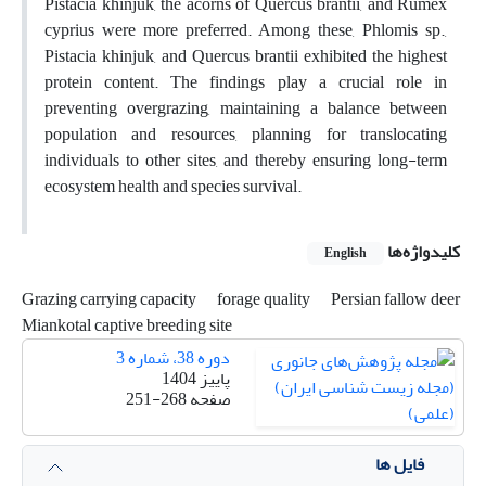
Pistacia khinjuk, the acorns of Quercus brantii, and Rumex
cyprius were more preferred. Among these, Phlomis sp.,
Pistacia khinjuk, and Quercus brantii exhibited the highest
protein content. The findings play a crucial role in
preventing overgrazing, maintaining a balance between
population and resources, planning for translocating
individuals to other sites, and thereby ensuring long-term
ecosystem health and species survival.
کلیدواژه‌ها
English
Grazing carrying capacity
forage quality
Persian fallow deer
Miankotal captive breeding site
دوره 38، شماره 3
پاییز 1404
صفحه
251-268
فایل ها