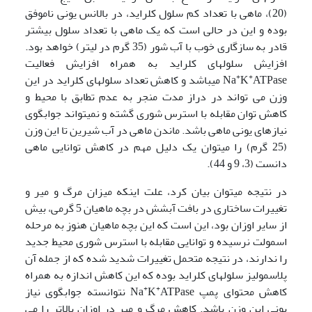
(20)، ماهی با تعداد کم سلول کلراید، در بالانس یونی ناموفق
بوده و این در حالی است که یک ماهی با تعداد سلول بیشتر
قادر به سازگاری خوب با آب شور (35 گرم در لیتر) خواهد بود.
افزایش سلولهای کلراید به همراه افزایش فعالیت
+
+
K
Na
ATPase می­باشد و کاهش تعداد سلولهای کلراید در این
وزن می تواند در دراز مدت منجر به عدم تطابق با محیط و
کاهش توان مقابله با استرس شوری گشته و نمی­تواند جوابگوی
نیازهای یونی ماهی باشد. ماندن ماهی در آب شیرین تا این وزن
(25 گرم) را می­توان یک دلیل مهم در کاهش توانایی ماهی
دانست (3، 9 و 44).
در نتیجه می­توان بیان کرد، علت اینکه میزان مرگ و میر و
تغییرات ساختاری در بافت آبشش در بچه ماهیان 5 گرمی، بیش
از سایر اوزان بود، این است که این بچه ماهیان هنوز به مرحله
اسمولت نرسیده و توانایی مقابله با استرس شوری محیط جدید
را ندارند، در نتیجه متحمل تغییرات شدید شده که از جمله آن
پلاسمولیز سلولهای کلراید بوده که این کاهش اندازه به همراه
+
+
کاهش محتوای پمپ Na
K
ATPase نتوانسته جوابگوی نیاز
یونی این وزن باشد. کاهش مرگ و میر در اوزان بالاتر را می