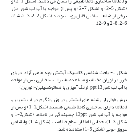
و لاملاها ساختاری کاملاً طبیعی را نشان می دهند. (شکل 1-2) و
(شکل 5-2) و (شکل 7-2) و پس از مواجه با آب لب شور خزر
برخی از ضایعات بافتی قابل رویت بودند (شکل 2-2، 3-2، 4-2،
6-2، 8-2 و 9-2).
شکل 1- بافت شناسی کلاسیک آبشش بچه ماهی آزاد دریای
خزر در اوزان مختلف و مشاهده تغییرات ساختاری پس از مواجه
با آب لب شور13 ppt (رنگ آمیزی با هماتوکسیلین-ائوزین)
برش طولی از رشته های آبششی در وزن 5 گرم در آب شیرین،
لاملاها دارای ساختاری کاملا طبیعی هستند (شکل1-1) و پس از
مواجه با آب لب شور 13ppt چسبندگی در لاملاها (شکل2-1 و
شکل 3-1)، جدایی لاملا از سطح فیلامنت (شکل 4-1) وانقباض
عروق خونی (شکل 5-1) مشاهده شد.