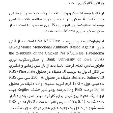
پارافین قالب­گیری شدند.
از قالب­ها بوسیله میکروتوم (ساخت شرکت دید سبز) برش­هایی
به ضخامت 4 میکرومتر تهیه و جهت مطالعه بافت شناسی
بوسیله هماتوکسلین-ائوزین رنگ­آمیزی شده و با استفاده از
میکروسکوپ نوری Micros مطالعه شدند.
+
+
ایمونولوکالیزه نمودن پمپ Na
K
ATPaseبا استفاده از آنتی
بادی IgGα
(Mouse Monoclonal Antibody Raised Against
5
+
+
the α-subunit of the Chicken Na
K
ATPase; Hybridoma
Bank, University of lowa, USA), و میکروسکوپ نوری
فلوئورسانس انجام گرفت. لام­ها بعد از پارافین زدایی و آبگیری
در الکل اتانول به ترتیب 10 دقیقه در محلول PBS (Phosphate
Buffered Saline)، 10 دقیقه در محلول A (250 سی سی PBS
ده میلی مول + 18/2 گرم کلرید سدیم) و 20 دقیقه در محلول
B (50 درصد PBS و 50 درصد پودر شیر خشک Regiler جهت
ایجاد یک محیط پروتئینی برای کارکرد بهتر آنتی بادی) قرار
داده شدند (1 ،6 و 15). سپس لامها به مدت 2 دقیقه در PBS
شستشو و در داخل یک جعبه حاوی هوای مرطوب، چیده شدند.