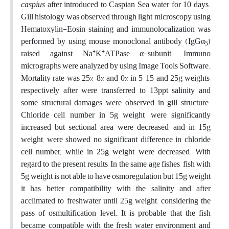
caspius
after introduced to Caspian Sea water for 10 days.
Gill histology was observed through light microscopy using
Hematoxylin-Eosin staining and immunolocalization was
performed by using mouse monoclonal antibody (IgGα
)
5
+
+
raised against Na
K
ATPase α-subunit. Immuno
micrographs were analyzed by using Image Tools Software.
Mortality rate was 25%, 8% and 0% in 5, 15 and 25g weights,
respectively after were transferred to 13ppt salinity and
some structural damages were observed in gill structure.
Chloride cell number in 5g weight, were significantly
increased but sectional area were decreased, and in 15g
weight, were showed no significant difference in chloride
cell number, while in 25g weight were decreased. With
regard to the present results, In the same age fishes, fish with
5g weight is not able to have osmoregulation but 15g weight
it has better compatibility with the salinity and after
acclimated to freshwater until 25g weight, considering the
pass of osmultification level. It is probable that the fish
became compatible with the fresh water environment and