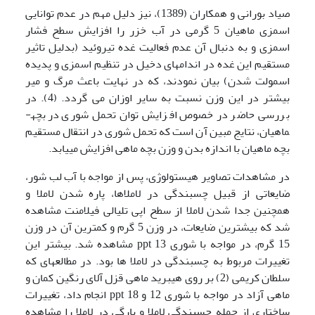
صیاد بورانی و همکاران (1389)، نیز دلیل مهم در عدم توانایی
اسمزی ماهیان 5 گرمی در آب خزر را افزایش سطح فشار
اسمزی و به دنبال آن عدم فعالیت غده تیروئید (بدلیل تاثیر
مستقیم این غده در اندامهای دخیل در تنظیم اسمزی و پدیده
اسمولت شدن) بیان نمودند، که در نهایت باعث مرگ و میر
بیشتر در این وزن نسبت به سایر اوزان می گردد. (4). در
بررسی حاضر در خصوص افزایش توان تحمل شوری در بچه­
ماهیان، نتایج مبین آن است که تحمل شوری در انتقال مستقیم
بچه ماهیان با اندازه بدن و وزن بچه ماهی افزایش می­یابد.
در مشاهدات تصاویر هیستولوژی، پس از مواجه با آب لب شور،
ضایعاتی از قبیل چسبندگی در لاملا­ها، پاره شدن لاملا و
همچنین جدا شدن لاملا از سطح اپی تلیالی فیلامنت مشاهده
شد که بیشترین ضایعات، در وزن 5 گرم و کمترین آن در وزن
15 گرم، در مواجه با شوری 13 ppt مشاهده شد. بیشتر این
تغییرات مربوط به چسبندگی در لاملا ها بود. در مطالعه­ای که
سلطان کریمی (2) بر روی هیبرید ماهی قزل آلای رنگین کمان و
ماهی آزاد در مواجه با شوری 12 و 18 ppt انجام داد، تغییرات
ساختاری از جمله چسبندگی لاملا و پارگی در لاملا را مشاهده