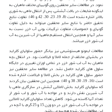
نمود. در مطالعات سایر محققین روی گونه­های مختلف ماهیان، به
اینگونه ضایعات در بافت آبششی، پس از انتقال ماهی به شوری
بالاتر اشاره نشده است (8، 19، 23، 30، 42 و 46). تفاوت نتایج
تحقیق حاضر با نتایج سایر محققین می­تواند به دلیل تفاوت
گونه­ای و خصوصیات متفاوت ترکیبات یونی آب خزر نسبت به
سایر آبها و همچنین انتقال مستقیم ماهیها از آب شیرین به آب
لب شور خزر می­باشد.
مطالعات ایمونو هیستوشیمی نیز بیانگر حضور سلولهای کلراید
در بخشهای مختلف از جمله لاملا و فیلامنت بود. در انتقال بچه
ماهیان به آب لب شور خزر در تمامی اوزان تغییری در جایگاه
سلول های کلراید حاصل نشد. در مطالعه سایر محققین نیز
حضور سلول های کلراید در بخش لاملا و فیلامنت اشاره شده
است (16، 19، 30، 38 و 40). همچنین این محققین بیان کردند
که سلولهای کلراید بخش لاملایی آبشش در سازگاری ماهی با
آب شیرین نقش دارند و در مواجه با آب شور و لب شور از
تعداد آنها کاسته می شود. کاهش تعداد سلولهای کلراید لاملایی
در مواجه با آب لب شور خزر در دو وزن 15 و 25 گرم، با آنچه در
این مطالعات بیان شده هم سو می باشد.