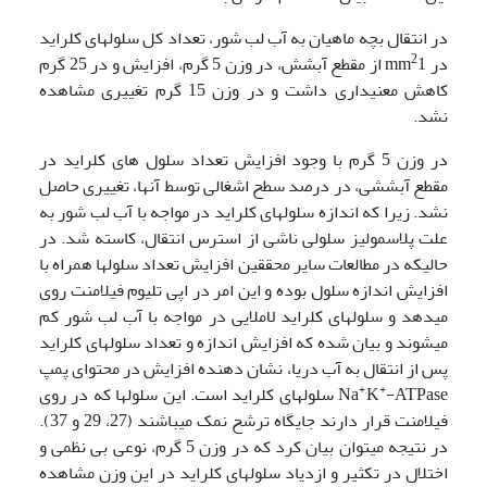
در انتقال بچه ماهیان به آب لب شور، تعداد کل سلولهای کلراید
2
در mm
1 از مقطع آبشش، در وزن 5 گرم، افزایش و در 25 گرم
کاهش معنی­داری داشت و در وزن 15 گرم تغییری مشاهده
نشد.
در وزن 5 گرم با وجود افزایش تعداد سلول های کلراید در
مقطع آبششی، در درصد سطح اشغالی توسط آنها، تغییری حاصل
نشد. زیرا که اندازه سلولهای کلراید در مواجه با آب لب شور به
علت پلاسمولیز سلولی ناشی از استرس انتقال، کاسته شد. در
حالیکه در مطالعات سایر محققین افزایش تعداد سلولها همراه با
افزایش اندازه سلول بوده و این امر در اپی تلیوم فیلامنت روی
می­دهد و سلول­های کلراید لاملایی در مواجه با آب لب شور کم
می­شوند و بیان شده که افزایش اندازه و تعداد سلولهای کلراید
پس از انتقال به آب دریا، نشان دهنده افزایش در محتوای پمپ
+,
+
K
Na
-ATPase سلولهای کلراید است. این سلولها که در روی
فیلامنت قرار دارند جایگاه ترشح نمک می­باشند (27، 29 و 37).
در نتیجه می­توان بیان کرد که در وزن 5 گرم، نوعی بی نظمی و
اختلال در تکثیر و ازدیاد سلولهای کلراید در این وزن مشاهده