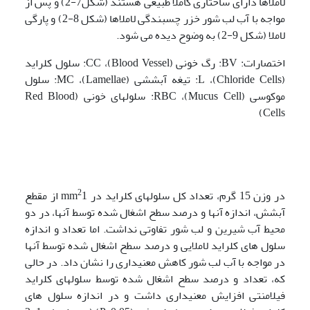
لاملاها دارای ساختاری کاملاً طبیعی هستند (شکل7-2) و پس از
مواجه با آب لب شور خزر چسبندگی لاملاها (شکل 8-2) و پارگی
لاملا (شکل 9-2) به وضوح دیده می شود.
اختصارات: BV: رگ خونی (Blood Vessel)، CC: سلول کلراید
(Chloride Cells)، L: تیغه آبششی (Lamellae)، MC: سلول
موکوسی (Mucus Cell)، RBC: سلولهای خونی (Red Blood
Cells)
2
در وزن 15 گرم، تعداد کل سلولهای کلراید در mm
1 از مقطع
آبشش، اندازه آنها و درصد سطح اشغال شده توسط آنها، در دو
محیط آب شیرین و لب شور تفاوتی نداشت. اما تعداد و اندازه
سلول های کلراید لاملایی و درصد سطح اشغال شده توسط آنها
در مواجه با آب لب شور کاهش معنی­داری را نشان داد. در حالی
که، تعداد و درصد سطح اشغال شده توسط سلولهای کلراید
فیلامنتی افزایش معنی­داری داشت و در اندازه سلول های