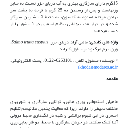
15­گرم دارای سازگاری بهتری به آب دریای خزر نسبت به سایر
وزن­هاست و پس از رسیدن به 25 گرم با توجه به پشت سر
نهادن مرحله اسمولتیفیکاسیون، به محیط آب شیرین سازگار
شده و در دراز مدت توانایی تنظیم اسمزی در آب شور را از
دست می­دهند.
واژه های کلیدی
: ماهی آزاد دریای خزر،
Salmo trutta caspius
،
وزن، نرخ مرگ و میر، سلول کلراید
* نویسنده مسئول، تلفن : 6253101-0122 ، پست الکترونیکی:
skhoda@modares.ac.ir
مقدمه
ماهیان استخوانی یوری هالین، توانایی سازگاری با شوری­های
مختلف محیطی را دارند، زیرا که فعالیت چندین مکانیسم تنظیم
اسمزی در اپی تلیوم برانشی و کلیه در نگهداری محیط درونی
آنها کمک می­کند. در جریان سازگاری با محیط، دو فاز پیاپی روی