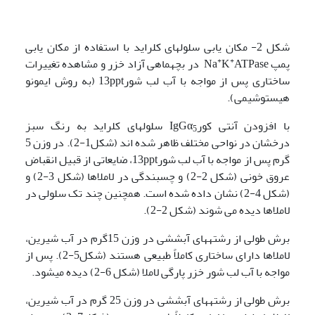
شکل 2- مکان یابی سلول­های کلراید با استفاده از مکان یابی
+
+
پمپ Na
K
ATPase در بچه­ماهی آزاد خزر و مشاهده تغییرات
ساختاری پس از مواجه با آب لب شور13ppt (به روش ایمونو
هیستوشیمی).
با افزودن آنتی کورIgGα
سلول­های کلراید به رنگ سبز
5
درخشان در نواحی مختلف ظاهر شده اند (شکل1-2). در وزن 5
گرم پس از مواجه با آب لب شور13ppt، ضایعاتی از قبیل انقباض
عروق خونی (شکل 2-2) و چسبندگی در لاملاها (شکل 3-2) و
(شکل 4-2) نشان داده شده است. همچنین چند تک سلولی در
لاملاها دیده می شوند (شکل 2-2).
برش طولی از رشته­های آبششی در وزن 15گرم در آب شیرین،
لاملاها دارای ساختاری کاملاً طبیعی هستند (شکل5-2). پس از
مواجه با آب لب شور خزر پارگی لاملا (شکل 6-2) دیده می­شود.
برش طولی از رشته­های آبششی در وزن 25 گرم در آب شیرین،