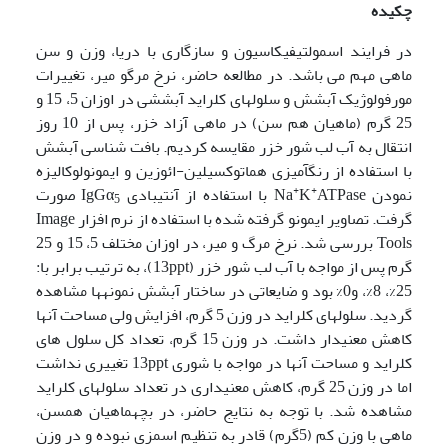
چکیده
در فرایند اسمولتیفیکاسیون و سازگاری با دریا، وزن و سن
ماهی مهم می باشد. در مطالعه حاضر، نرخ مرگ­و میر، تغییرات
مورفولوژیک آبشش و سلولهای کلراید آبششی در اوزان 5، 15 و
25 گرم (ماهیان هم سن) در ماهی آزاد خزر، پس از 10 روز
انتقال به آب لب شور خزر مقایسه کردیم. بافت شناسی آبشش
با استفاده از رنگ­آمیزی هماتوکسیلین-ائوزین و ایمونولوکالیزه
+
+
نمودن Na
ATPase با استفاده از آنتی­بادی IgGα
K
صورت
5
گرفت. تصاویر ایمونو گرفته شده با استفاده از نرم افزار Image
Tools بررسی شد. نرخ مرگ و میر، در اوزان مختلف 5، 15 و 25
گرم پس از مواجه با آب لب شور خزر (13ppt)، به ترتیب برابر با:
25%، 8%، و0% بود و ضایعاتی در ساختار آبشش نمونه­ها مشاهده
گردید. سلولهای کلراید در وزن 5 گرم، افزایش ولی مساحت آنها
کاهش معنی­دار داشت. در وزن 15 گرم، تعداد کل سلول های
کلراید و مساحت آنها در مواجه با شوری 13ppt تغییری نداشت
اما در وزن 25 گرم، کاهش معنی­داری در تعداد سلولهای کلراید
مشاهده شد. با توجه به نتایج حاضر، در بچه­ماهیان هم­سن،
ماهی با وزن کم (5­گرم) قادر به تنظیم اسمزی نبوده و در وزن