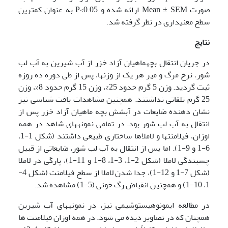
صورت Mean ± SEM ارائه شده و P<0.05 به عنوان کمترین
سطح معنی­داری در نظر گرفته شد.
نتایج
در جریان انتقال بچه­ماهیان آزاد خزر از آب شیرین به آب لب
شور، نرخ مرگ و میر هر یک از وزن­ها، پس از طی دوره ده روزه
ثبت گردید. وزن 5 گرم حدود 25%، وزن 15 گرم حدود 8%، وزن
25 گرم تلفاتی نداشتند. همچنین مشاهدات بافت شناسی نیز
نشان دهنده ضایعات در آبشش بچه ماهیان آزاد خزر پس از
انتقال به آب لب شور بود. در تمامی نمونه­های شاهد در همه
اوزان، فیلامنت­ها و لاملا­ها ساختاری طبیعی داشتند (شکل 1-1،
6-1 و 9-1). اما پس از انتقال به آب لب شور، ضایعاتی از قبیل
چسبندگی لاملا (شکل 2-1، 3-1، 8-1 و 11-1)، پارگی در لاملا
(شکل 7-1 و 12-1)، جدا شدن لاملا از سطح فیلامنت (شکل 4-
1، 10-1) و همچنین انقباض رگ خونی (5-1) مشاهده شد.
در مطالعه ایمونوهیستوشیمی نیز، در نمونه­های آب شیرین
همچنان که در تصاویر دیده می شود. در همه اوزان فیلامنت ها