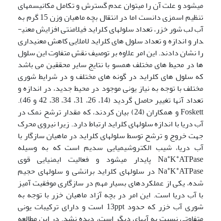
می­شود و علت آن را می­توان عدم گسترش و تکامل مکانیسم­های
تنظیم اسمزی دانست اما در انتقال بچه ماهیان وزن 15 گرم به
آب لب شور خزر، تعداد سلولهای کلراید فیلامنتی افزایش معنی­
دار و اندازه و تعداد سلول های کلراید لاملایی کاهش معنی­داری
را نشان دادند. این امر علاوه بر توصیف نقش متفاوت این سلول
ها در محیط های مختلف همسو با نتایج سایر محققین می باشد
که سلول های کلراید در گونه های مختلف و در شرایط شوری
مختلف با توجه به نیاز یونی موجود در محیط جدید، در اندازه و
تعداد آنها تغییر حاصل گردید (14، 26، 31، 34، 38، 42 و 46).
Foskett و همکاران (24) بیان کردند، که مقدار ترشح نمک در
آب دریا با اندازه سلولهای کلراید ارتباط دارد. زیرا نیروی محرک
جهت خروج و ترشح توسط سلولهای کلراید در ماهیان سازگار با
آب دریا، شیب الکتروشیمیایی سدیم است که به وسیله
+
+
K
Na
ATPase پایدار می­شود و فعالیت ایمنیایی قوی
+
+
K
Na
ATPase در سلولهای کلراید برانشی و سلولهای حجیم
شده، یکی از عملکردهای بسیار مهم در سازگاری موفقیت آمیز
با آب دریا است. این امر در بچه آزاد ماهیان خزر با توجه به
شوری آب خزر که حدود 13ppt است و دارای ترکیبات یونی
متفاوتی نسبت به آبهای دیگر است، دیده نشد. در این مطالعه