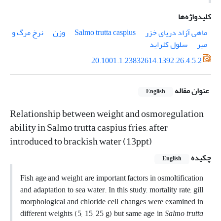
کلیدواژه‌ها
ماهی آزاد دریای خزر
Salmo trutta caspius
وزن
نرخ مرگ و
میر
سلول کلراید
20.1001.1.23832614.1392.26.4.5.2
عنوان مقاله
English
Relationship between weight and osmoregulation
ability in Salmo trutta caspius fries, after
introduced to brackish water (13ppt)
چکیده
English
Fish age and weight, are important factors in osmoltification
and adaptation to sea water. In this study, mortality rate, gill
morphological and chloride cell changes were examined in
different weights (5, 15, 25 g) but same age in
Salmo
trutta