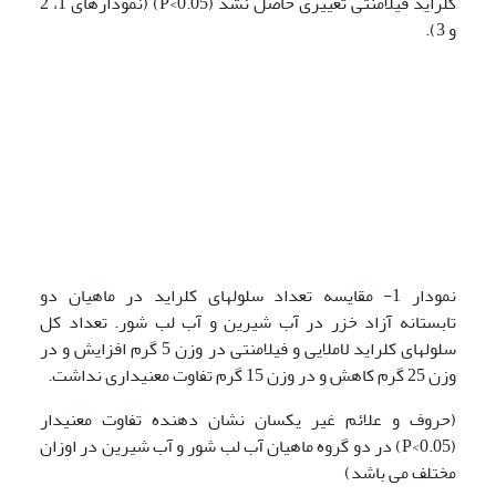
کلراید فیلامنتی تغییری حاصل نشد (P<0.05) (نمودارهای 1، 2
و 3).
نمودار 1- مقایسه تعداد سلولهای کلراید در ماهیان دو
تابستانه آزاد خزر در آب شیرین و آب لب شور. تعداد کل
سلولهای کلراید لاملایی و فیلامنتی در وزن 5 گرم افزایش و در
وزن 25 گرم کاهش و در وزن 15 گرم تفاوت معنی­داری نداشت.
(حروف و علائم غیر یکسان نشان دهنده تفاوت معنی­دار
(P<0.05) در دو گروه ماهیان آب لب شور و آب شیرین در اوزان
مختلف می باشد)