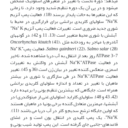
می­دهد: دوره نخست با تغییر در متغیرهای اسموتیک مشخص
می­شود و در پی آن یک دوره تنظیم شدید وجود دارد، تا زمانی
که این متغیرها به حالت پایدار برسند (18). فعالیت پمپ آنزیم
+
+
K
Na
سلولهای کلریدی برانشی برای قرار­گیری در محیط با
+
+
شوری جدید ضروری است. تغییرات فعالیت پمپ آنزیم Na
K
آبشش با شوری محیط متغییر است (13، 11 و 42). در گونه­های
آنادرم یا مهاجر به رودخانه مثل
(41)،
Oncorhynchus kisutch
+
+
(28)، فعالیت پمپNa
Salmo salar
(22)،
Salmo gairdneri
K
ATPase 3-7 روز بعد از انتقال به آب دریا مشاهده شده، تاخیر
+
+
در فعالیت Na
K
ATPase آبشش در واکنش به تغییرات
اسمزی، منعکس کننده تغییر در بیان ژن است (36 و 45). تغییر
+
+
فعالیت Na
K
ATPase در طی سازگاری با شوری در بیشتر
ماهیان با تغییر در تعداد و اندازه سلولهای کلریدی برانشی
همراه است. جایگاهی که بیشترین تنظیم یونی را برعهده دارد
(42، 43 و 48). سلولهای کلراید (سلولهای غنی از میتوکندری) در
آبشش­ها، مهمترین متعادل کننده برخی یونها در ماهیان هستند
که اولین جایگاه ترشح سدیم و کلر در آب دریا می باشند (11).
+
+
K
Na
، یک پمپ کلیدی در انتقال یون است و در غشای
قاعده­ای-جانبی جای گرفته است. این پمپ تولید شیب یونی و