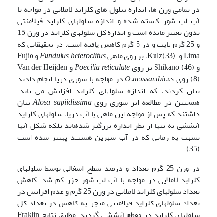
در تمامی وزن ها، اندازه سلول های کلراید لاملایی در مواجه با
آب لب شور کاسته شده و اندازه سلولهای کلراید فیلامنتی
بدون تغییر مانده است و اندازه کل سلول­های کلراید در وزن 15
و 25 گرم ثابت و در 5 گرم کاهش یافته است. در تحقیقاتی که
Lima و Kulz(33)، بر روی ماهی
heteroclitus
Fundulus
و Fujio
و Shikano (46) بر روی
reticulate
Poecilia
و Van der Heijden
(8) روی
O.mossambicus
در مواجه با شوری دریا انجام دادند
بیان کردند، که اندازه سلولهای کلراید افزایش می یابد.
همچنین در مطالعه اثر شوری روی
Alosa sapiidissima
بیان
داشتند که پس از مواجه این ماهی با آب دریا، سلولهای کلراید
آبششی نه تنها از نظر اندازه بزرگ­تر شده­اند بلکه شکل آنها
نسبت به زمانی که در آب شیرین هستند پهن­تر شده است
(35).
در وزن 25 گرم تعداد و درصد سطح اشغالی توسط سلولهای
کلراید لاملایی در مواجه با آب لب شور خزر کم شد. کاهش
تعداد سلولهای کلراید لاملایی در وزن 25 گرم و عدم افزایش در
تعداد سلولهای کلراید فیلامنتی منجر به کاهش در تعداد کل
سلول­های کلراید در مقطع آبششی گردید. مطابق نتایج Fraklin