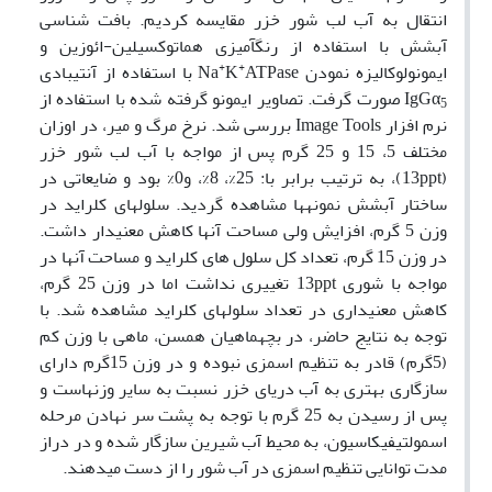
انتقال به آب لب شور خزر مقایسه کردیم. بافت شناسی
آبشش با استفاده از رنگ­آمیزی هماتوکسیلین-ائوزین و
+
+
ایمونولوکالیزه نمودن Na
K
ATPase با استفاده از آنتی­بادی
IgGα
صورت گرفت. تصاویر ایمونو گرفته شده با استفاده از
5
نرم افزار Image Tools بررسی شد. نرخ مرگ و میر، در اوزان
مختلف 5، 15 و 25 گرم پس از مواجه با آب لب شور خزر
(13ppt)، به ترتیب برابر با: 25%، 8%، و0% بود و ضایعاتی در
ساختار آبشش نمونه­ها مشاهده گردید. سلولهای کلراید در
وزن 5 گرم، افزایش ولی مساحت آنها کاهش معنی­دار داشت.
در وزن 15 گرم، تعداد کل سلول های کلراید و مساحت آنها در
مواجه با شوری 13ppt تغییری نداشت اما در وزن 25 گرم،
کاهش معنی­داری در تعداد سلولهای کلراید مشاهده شد. با
توجه به نتایج حاضر، در بچه­ماهیان هم­سن، ماهی با وزن کم
(5­گرم) قادر به تنظیم اسمزی نبوده و در وزن 15­گرم دارای
سازگاری بهتری به آب دریای خزر نسبت به سایر وزن­هاست و
پس از رسیدن به 25 گرم با توجه به پشت سر نهادن مرحله
اسمولتیفیکاسیون، به محیط آب شیرین سازگار شده و در دراز
مدت توانایی تنظیم اسمزی در آب شور را از دست می­دهند.