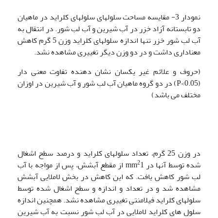
نمودار 3- مقایسه مساحت سلول­های سلولهای کلراید در ماهیان
دو تابستانه آزاد خزر در آب شیرین و آب لب شور. در انتقال به
آب لب شور خزر تنها اندازه سلولهای کلراید وزن 5 گرم کاهش
معناداری داشت و در دو وزن دیگر تغییری مشاهده نشد.
(حروف و علائم غیر یکسان نشان دهنده تفاوت معنی دار
(P<0.05) در دو گروه ماهیان آب لب شور و آب شیرین در اوزان
مختلف می باشد)
در وزن 25 گرم، تعداد سلول­های کلراید و درصد سطح اشغال
2
شده توسط آنها در mm
1 از مقطع آبشش، پس از مواجه با آب
لب شور کاهش یافت. که این کاهش در بخش لاملایی آبشش
مشاهده شد و در تعداد و اندازه و سطح اشغال شده توسط
سلول­های کلراید فیلامنتی تغییری مشاهده نشد. همچنین اندازه
سلول های کلراید لاملایی در آب لب شور نسبت به آب شیرین