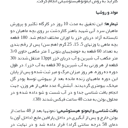
کلراید به روش ایمونوهیستوشیمی انجام گرفت.
مواد و روشها
تیمارها:
این تحقیق به مدت 10 روز در کارگاه تکثیر و پرورش
ماهیان سرد آبی شهید باهنر کلاردشت بر روی بچه ماهیان دو
تابستانه آزاد دریای خزر با اوزان مختلف انجام شد. 180 قطعه
بچه ماهی با وزن­های 5، 15، 25 گرم (هم سن) پس از رقم بندی
به تعداد 60 قطعه به حوضچه­های بتونی 1 متر مکعبی حاوی 3/0
متر مکعب آب شیرین و آب دریای خزر 13ppt منتقل شدند (30
قطعه از هر وزنی به آب شیرین و 30 قطعه به آب خزر). در طول
دوره ده روزه، هر روز میزان مرگ و میر ثبت شده و پس از پایان
این دوره ماهی­های زنده مانده بعد از بیهوشی توسط پودر گل
میخک، بیومتری گردیدند. آبشش 4 عدد ماهی از هر وزن، جهت
انجام بافت شناسی جدا و در آب شست و شو داده شده و در
محلول بوئن به مدت 48 ساعت فیکس شدند (38).
بافت شناسی و ایمونو هیستوشیمی:
نمونه­ها بعد از 48 ساعت از
بوئن خارج و پس از آبگیری در داخل پارافین مایع (داخل آون با
دمای 58 درجه سانتی گراد) قرار داده شد و در نهایت در