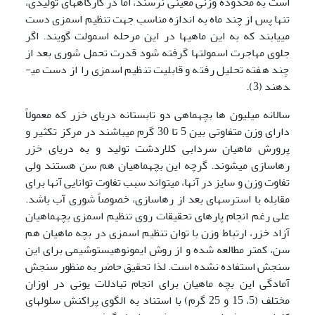
است به محدوده وزنی معینی نرسند، اما در کارگاههای تولیدی،
تنها پس از چند ماه به اندازه مناسب جهت تنظیم اسمزی دست
می­یابند که به این ماهی­ها در این مرحله اسمولت گویند. اگر
جلوی مهاجرت اسمولت­ها گرفته شود قدرت تحمل شوری بعد از
چند هفته تحلیل رفته و قابلیت تنظیم اسمزی را از دست می­
دهند (3).
سالانه میلیون ها بچه­ماهی دو تابستانه دریای خزر که معمولاً
دارای وزن متفاوتی بین 5 تا 30 گرم می­باشند در مرکز تکثیر و
پرورش ماهیان سردابی کلاردشت تولید و به دریای خزر
رهاسازی می­شوند. گرچه این بچه­ماهیان هم سن هستند ولی
تفاوت وزن و سایز در آنها، می­تواند سبب تفاوت توانایی آنها برای
مقابله با استرس­های بعد از رهاسازی، خصوصاً شوری آب باشد.
علی رغم انجام پاره­ای تحقیقات روی تنظیم اسمزی بچه­ماهیان
آزاد خزر، ارتباط وزن با توان تنظیم اسمزی در بچه ماهیان هم
سن، کمتر مطالعه شده و از روش ایمونوهیستوشیمی برای این
سنجش استفاده نشده است. لذا تحقیق حاضر به منظور سنجش
آمادگی این بچه ماهیان برای انجام تبادلات یونی در اوزان
مختلف (5، 15 و 25 گرم) با استناد به الگوی پراکنش سلولهای