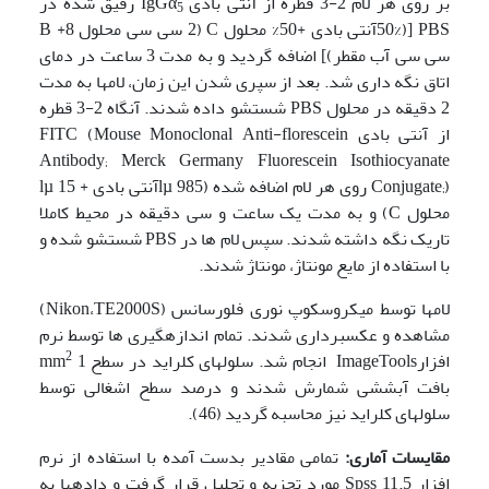
بر روی هر لام 2-3 قطره از آنتی بادی IgGα
رقیق شده در
5
PBS [(50%آنتی بادی +50% محلول C (2 سی سی محلول B +8
سی سی آب مقطر)] اضافه گردید و به مدت 3 ساعت در دمای
اتاق نگه داری شد. بعد از سپری شدن این زمان، لامها به مدت
2 دقیقه در محلول PBS شستشو داده شدند. آنگاه 2-3 قطره
از آنتی بادی FITC (Mouse Monoclonal Anti-florescein
Antibody; Merck Germany Fluorescein Isothiocyanate
Conjugate;) روی هر لام اضافه شده (lµ 985آنتی بادی + lµ 15
محلول C) و به مدت یک ساعت و سی دقیقه در محیط کاملا
تاریک نگه داشته شدند. سپس لام ها در PBS شستشو شده و
با استفاده از مایع مونتاژ، مونتاژ شدند.
لام­ها توسط میکروسکوپ نوری فلورسانس (Nikon،TE2000S)
مشاهده و عکس­برداری شدند. تمام اندازه­گیری ها توسط نرم
2
افزارImageTools انجام شد. سلولهای کلراید در سطح mm
1
بافت آبششی شمارش شدند و درصد سطح اشغالی توسط
سلولهای کلراید نیز محاسبه گردید (46).
مقایسات آماری:
تمامی مقادیر بدست آمده با استفاده از نرم
افزار Spss 11.5 مورد تجزیه و تحلیل قرار گرفت و داده­ها به