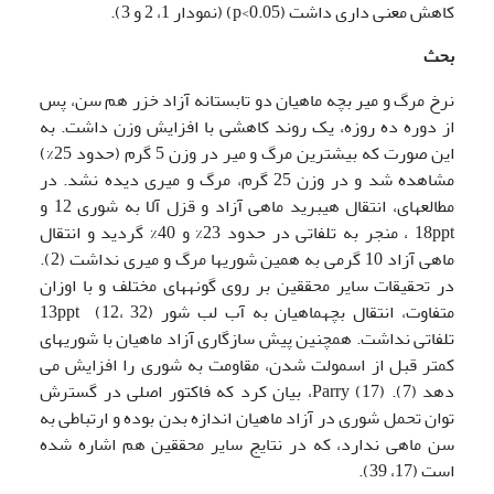
کاهش معنی داری داشت (p<0.05) (نمودار 1، 2 و 3).
بحث
نرخ مرگ و میر بچه ماهیان دو تابستانه آزاد خزر هم سن، پس
از دوره ده روزه، یک روند کاهشی با افزایش وزن داشت. به
این صورت که بیشترین مرگ و میر در وزن 5 گرم (حدود 25%)
مشاهده شد و در وزن 25 گرم، مرگ و میری دیده نشد. در
مطالعه­ای، انتقال هیبرید ماهی آزاد و قزل آلا به شوری 12 و
18ppt ، منجر به تلفاتی در حدود 23% و 40% گردید و انتقال
ماهی آزاد 10 گرمی به همین شوری­ها مرگ و میری نداشت (2).
در تحقیقات سایر محققین بر روی گونه­های مختلف و با اوزان
متفاوت، انتقال بچه­ماهیان به آب لب شور 13ppt (12، 32)
تلفاتی نداشت. همچنین پیش سازگاری آزاد ماهیان با شوری­های
کمتر قبل از اسمولت شدن، مقاومت به شوری را افزایش می
دهد (7). Parry (17)، بیان کرد که فاکتور اصلی در گسترش
توان تحمل شوری در آزاد ماهیان اندازه بدن بوده و ارتباطی به
سن ماهی ندارد، که در نتایج سایر محققین هم اشاره شده
است (17، 39).