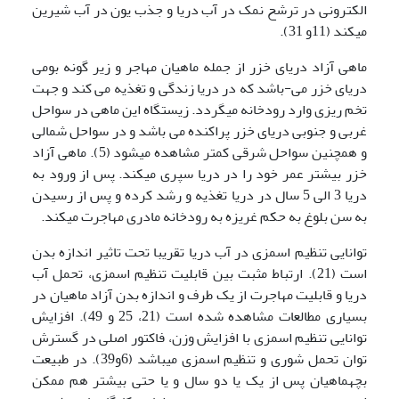
الکترونی در ترشح نمک در آب دریا و جذب یون در آب شیرین
می­کند (11و 31).
ماهی آزاد دریای خزر از جمله ماهیان مهاجر و زیر گونه بومی
دریای خزر می-باشد که در دریا زندگی و تغذیه می کند و جهت
تخم ریزی وارد رودخانه می­گردد. زیستگاه این ماهی در سواحل
غربی و جنوبی دریای خزر پراکنده می باشد و در سواحل شمالی
و همچنین سواحل شرقی کمتر مشاهده می­شود (5). ماهی آزاد
خزر بیشتر عمر خود را در دریا سپری می­کند. پس از ورود به
دریا 3 الی 5 سال در دریا تغذیه و رشد کرده و پس از رسیدن
به سن بلوغ به حکم غریزه به رودخانه مادری مهاجرت می­کند.
توانایی تنظیم اسمزی در آب دریا تقریبا تحت تاثیر اندازه بدن
است (21). ارتباط مثبت بین قابلیت تنظیم اسمزی، تحمل آب
دریا و قابلیت مهاجرت از یک طرف و اندازه بدن آزاد ماهیان در
بسیاری مطالعات مشاهده شده است (21، 25 و 49). افزایش
توانایی تنظیم اسمزی با افزایش وزن، فاکتور اصلی در گسترش
توان تحمل شوری و تنظیم اسمزی می­باشد (6و39). در طبیعت
بچه­ماهیان پس از یک یا دو سال و یا حتی بیشتر هم ممکن