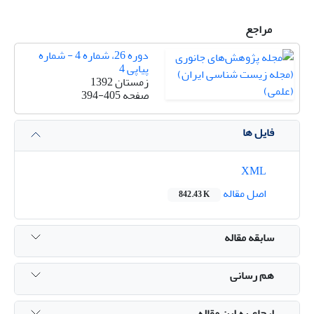
مراجع
دوره 26، شماره 4 - شماره
پیاپی 4
زمستان 1392
صفحه
394-405
فایل ها
XML
اصل مقاله
842.43 K
سابقه مقاله
هم رسانی
ارجاع به این مقاله