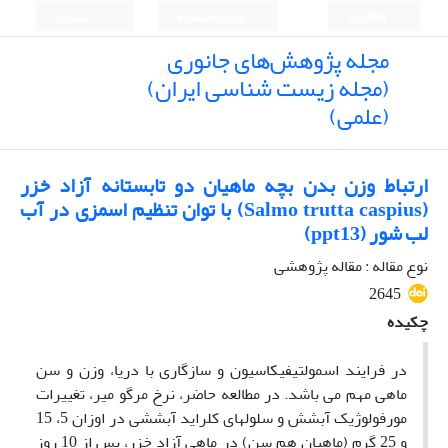
English
ورود به سامانه
ثبت نام
مجله پژوهش‌های جانوری
(مجله زیست شناسی ایران)
(علمی)
ارتباط وزن بدن بچه ماهیان دو تابستانه آزاد خزر
(Salmo trutta caspius) با توان تنظیم اسمزی در آب
لب شور (ppt13)
نوع مقاله : مقاله پژوهشی
2645
چکیده
در فرایند اسمولتیفیکاسیون و سازگاری با دریا، وزن و سن
ماهی مهم می باشد. در مطالعه حاضر، نرخ مرگ­و میر، تغییرات
مورفولوژیک آبشش و سلولهای کلراید آبششی در اوزان 5، 15
و 25 گرم (ماهیان هم سن) در ماهی آزاد خزر، پس از 10 روز