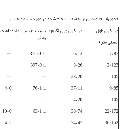
جدول4- خلاصه ای از تحقیقات انجام شده در مورد سیاه ماهیان
میانگین طول
میانگین وزن (گرم)
نسبت جنسی ماده
دامنه 
به نر
(میلی متر)
--
1: 375/0
6/13
7/87
--
1: 397/0
3/26
2/123
--
--
28/20
105
4-0
1: 76/1
37/11
9/85
--
--
4/20
105
10-0
1: 63/1
38/74
22/172
4-2
--
74/47
36/152