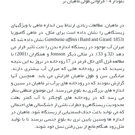
نمودار 4 - فراوانی طولی ماهیان نر
در ماهیان، مطالعات زیادی ارتباط بین اندازه ماهی با ویژگیهای
زیستگاهی را نشان داده است برای مثال، در ماهی گامبوزیا
Gambusia affinis
(Baird and Girard, 1853) نشان داده شد که
میزان آب موجود در زیستگاه اندازه بدن را تحت تاثیر قرار می
دهد (32 و 33). در مثالی دیگر Jonsson و همکاران (2001) با
مطالعه قزل آلای خال قرمز در 17 رودخانه در نروژ به این نتیجه
رسیدند که در رودخانه هایی که میزان آب بیشتری دارند،
میانگین سن و طول ماهیان افزایش می یابد. همچنین آنها
گزارش نمودند که در رودخانه های پرآب تر ماهیان در سنین و
اندازه های بزرگتری به بلوغ می رسند. این موضوع منطقی بنظر
می رسد که در رودخانه های کوچکتر با آب کمتر بعلت
محدودیت زیستگاهی و خطرات ناشی از خشکسالی های احتمالی
که می تواند باعث حذف قسمتهایی از زیستگاه شود، ماهیان در
اندازه ها وسنین پایین تری به بلوغ جنسی برسند تا با تولید
مثل زود هنگام مانع از بین رفتن نسل خود شوند.