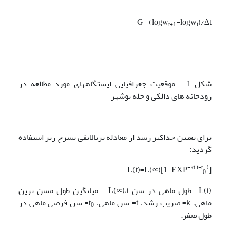
G= (logw
-logw
)/∆t
t+1
t
شکل 1- موقعیت جغرافیایی ایستگاههای مورد مطالعه در
رودخانه های دالکی و حله بوشهر
برای تعیین حداکثر رشد از معادله برتالانفی بشرح زیر استفاده
گردید:
-k( t-t
)
L(t)=L(∞)[1-EXP
]
0
L(t)= طول ماهی در سن L(∞)،t = میانگین طول مسن ترین
ماهی، k= ضریب رشد، t= سن ماهی، t
= سن فرضی ماهی در
0
طول صفر.