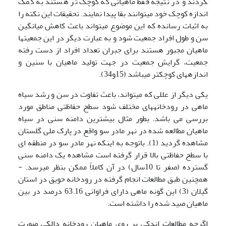
گردند و در نتیجه فقط ماهیانی که کوچک تر هستند به کمک
اندازه کوچک خود می­توانند بقا پیدا نمایند. تحقیقات این نکته را
به اثبات رسانده که این موضوع می­تواند باعث کاهش میانگین
سن و طول افراد جمعیت شود و به عبارت دیگر در این جمعیت­ها
ماهیان مجبور هستند برای جبران تعداد افراد از دست رفته
جمعیت، گرایش جمعیت در جهت تولید ماهیان با سنین و
اندازه­های کوچکتر می­باشد (15و34).
یکی دیگر از عللی که می­تواند، باعث تفاوت در سن و رشد سیاه
ماهی در رودخانه­های مختلف شود سطح حفاظتی مناطق مورد
بررسی می باشد. بطور مثال بیشترین دامنه سنی در سیاه
ماهیان مطالعه شده در نهر مادر سو واقع در پارک ملی گلستان
مشاهده گردید (1). باتوجه به اینکه نهر مادر سو در منطقه ای
با سطح حفاظتی بالا قرار گرفته است مشاهده یک دامنه سنی
گسترده (صفر تا 10سال) در آن کاملاً ممکن بنظر می­رسد. ­
همچنین طبق مطالعات انجام گرفته در رودخانه حویق در استان
گیلان (3) این گونه ماهی دارای فراوانی 63.16 درصد در بین
ماهیان صید شده را داشته است.
اگرچه مطالعات اندکی بر روی ماهیان رودخانه دالکی صورت