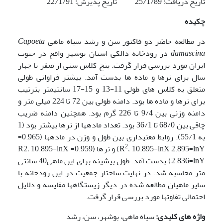
تاریخ دریافت: 25/1/89 تاریخ پذیرش: 22/1/91
چکیده
در مطالعه حاضر دو فاکتور سن و رشد سیاه ماهی
Capoeta
damascina
در رودخانه دالکی استان بوشهر واقع در جنوب
ایران مورد بررسی قرار گرفت. پنج کلاس سنی از صفر تا چهار
سال برای نرها و ماده ها بدست آمد. بیشتر فراوانی طولی
متعلق به کلاس های طولی 11-13 و 15-17 سانتی­متر بترتیب
برای نرها و ماده ها بود. دامنه طولی بین 72 تا 224 میلی متر و
دامنه وزنی بین 9/4 تا 226 گرم بود. همچنین دامنه ضریب
چاقی بین 68/0 تا 36/1 بود. تعداد ماده­ها از نرها بیشتر بود (1
به 55/1). روابط معنی­داری بین طول و وزن در ماده­ها (0.965=
2
R
، 10.895-lnX 2.895=lnY) و نرها (0.959= R2، 10.895-lnX
2.836=lnY) بدست آمد. طول بیشینه برای این ماهی40 سانتی
متر محاسبه شد. در نهایت ساختار جمعیت در این رودخانه با
سایر ماهیان مطالعه شده در دیگر زیستگاهها مقایسه و دلایل
احتمالی تفاوتها مورد بررسی قرار گرفت.
واژه های کلیدی:
سیاه ماهی، بوشهر، سن، رشد