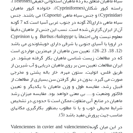
سیاه ماهیان متعلق به رده ماهیان استخوانی حقیقی(Teleostei)،
راسته کپور شکلان(Cypriniformes)، خانواده کپور ماهیان
(Cyprinidae) و جنس سیاه ماهی (
Capoeta
) می باشند. جنس
سیاه ماهی دارای20 گونه در جنوب غربی آسیا است که 7 گونه
آن از ایران گزارش شده است. نسب این جنس از ماهیان دقیقاً
معلوم نیست ولی احتمالاً با
Barbus/Aulopyge
و یا
Cyprinion
در اروپا یا آسیای جنوبی یا شرقی دارای خویشاوندی می باشد
(12، 18، 23، 26). تعیین سن ماهیان از مهمترین مواردی است
که در مطالعات زیست شناسی ماهیان بکار گرفته می­شود. در
ایران مطالعات تعیین سن بر روی ماهیان دریایی و آب شیرین از
طریق فلس، اتولیت، ستون مهره، خار باله پشتی و مخرجی
صورت می گیرد. بدون در نظر گرفتن سن بسیاری از مطالعات از
قبیل رشد، مقایسه طول و وزن ماهیان با یکدیگر و تعیین
فاکتور وضعیت و..... بی معنی خواهد بود. مقایسه میزان رشد
ماهیان در منابع آبی متفاوت ممکن است تا حدودی در تشخیص
شرایط محیطی خوب و یا نا مطلوب بمنظور بکارگیری مکانهای
مناسب جهت پرورش مفید باشد (5).
در این میان گونه(Valenciennes in cuvier and valenciennes