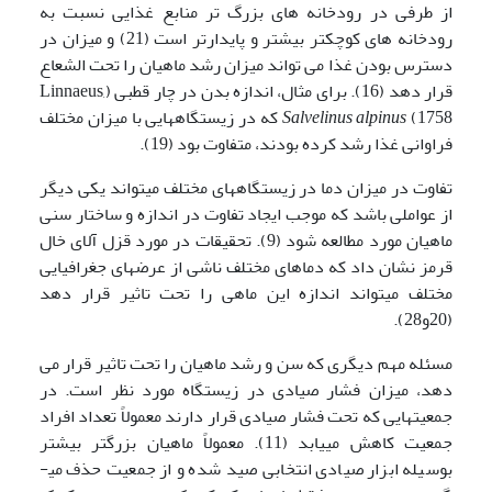
از طرفی در رودخانه های بزرگ تر منابع غذایی نسبت به
رودخانه های کوچکتر بیشتر و پایدارتر است (21) و میزان در
دسترس بودن غذا می تواند میزان رشد ماهیان را تحت الشعاع
قرار دهد (16). برای مثال، اندازه بدن در چار قطبی (Linnaeus,
1758)
Salvelinus alpinus
که در زیستگاههایی با میزان مختلف
فراوانی غذا رشد کرده بودند، متفاوت بود (19).
تفاوت در میزان دما در زیستگاههای مختلف می­تواند یکی دیگر
از عواملی باشد که موجب ایجاد تفاوت در اندازه و ساختار سنی
ماهیان مورد مطالعه شود (9). تحقیقات در مورد قزل آلای خال
قرمز نشان داد که دماهای مختلف ناشی از عرضهای جغرافیایی
مختلف می­تواند اندازه این ماهی را تحت تاثیر قرار دهد
(20و28).
مسئله مهم دیگری که سن و رشد ماهیان را تحت تاثیر قرار می
دهد، میزان فشار صیادی در زیستگاه مورد نظر است. در
جمعیتهایی که تحت فشار صیادی قرار دارند معمولاً تعداد افراد
جمعیت کاهش می­یابد (11). معمولاً ماهیان بزرگتر بیشتر
بوسیله ابزار صیادی انتخابی صید شده و از جمعیت حذف می­