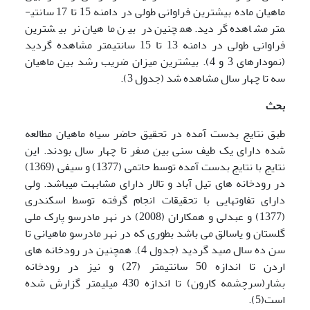
ماهیان ماده بیش­ترین فراوانی طولی در دامنه 15 تا 17 سانتی­
متر مشاهده گردید. همچنین در بین ماهیان نر بیشترین
فراوانی طولی در دامنه 13 تا 15 سانتی­متر مشاهده گردید
(نمودارهای 3 و 4). بیشترین میزان ضریب رشد بین ماهیان
سه تا چهار سال مشاهده شد (جدول 3).
بحث
طبق نتایج بدست آمده در تحقیق حاضر سیاه ماهیان مطالعه
شده دارای یک طیف سنی بین صفر تا چهار سال بودند. این
نتایج با نتایج بدست آمده توسط حاتمی (1377) و سیفی (1369)
در رودخانه های تیل آباد و تالار دارای مشابهت می­باشد. ولی
دارای تفاوتهایی با تحقیقات انجام گرفته توسط اسکندری
(1377) و عبدلی و همکاران (2008) در نهر مادرسو پارک ملی
گلستان و یاسالق می باشد بطوری که در نهر مادرسو ماهیانی تا
سن ده سال صید گردید (جدول 4). همچنین در رودخانه های
اردن تا اندازه 50 سانتی­متر (27) و نیز در رودخانه
بشار(سرچشمه کارون) تا اندازه 430 میلی­متر گزارش شده
است(5).