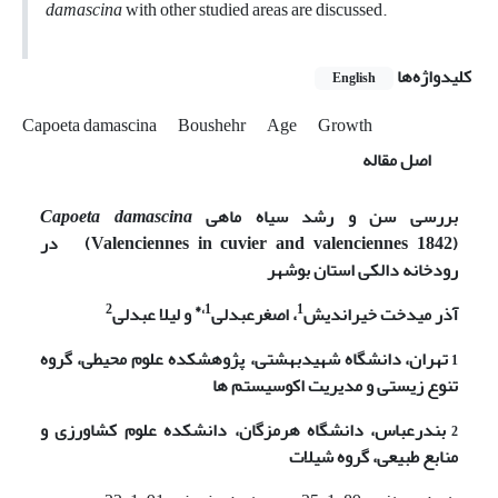
damascina
with other studied areas are discussed.
کلیدواژه‌ها
English
Capoeta damascina
Boushehr
Age
Growth
اصل مقاله
بررسی سن و رشد سیاه ماهی
Capoeta damascina
(Valenciennes in cuvier and valenciennes 1842)
در
رودخانه دالکی استان بوشهر
2
1،*
1
آذر میدخت خیراندیش
، اصغرعبدلی
و لیلا عبدلی
1
تهران،
دانشگاه شهیدبهشتی، پژوهشکده علوم محیطی، گروه
تنوع زیستی و مدیریت اکوسیستم ها
2
بندرعباس،
دانشگاه هرمزگان، دانشکده علوم کشاورزی و
منابع طبیعی، گروه شیلات