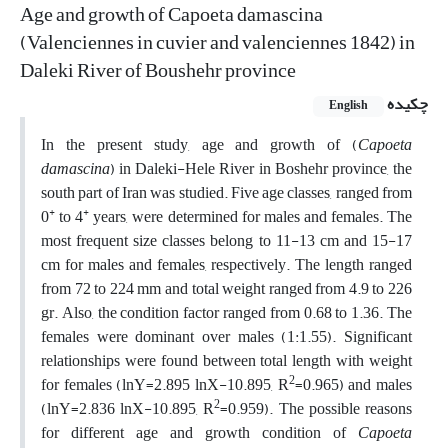
Age and growth of Capoeta damascina
(Valenciennes in cuvier and valenciennes 1842) in
Daleki River of Boushehr province
چکیده
English
In the present study, age and growth of (
Capoeta
damascina
) in Daleki-Hele River in Boshehr province, the
south part of Iran was studied. Five age classes, ranged from
+
+
0
to 4
years, were determined for males and females. The
most frequent size classes belong to 11-13 cm and 15-17
cm for males and females, respectively. The length ranged
from 72 to 224 mm and total weight ranged from 4.9 to 226
gr. Also, the condition factor ranged from 0.68 to 1.36. The
females were dominant over males (1:1.55). Significant
relationships were found between total length with weight
2
for females (lnY=2.895 lnX-10.895, R
=0.965) and males
2
(lnY=2.836 lnX-10.895, R
=0.959). The possible reasons
for different age and growth condition of
Capoeta