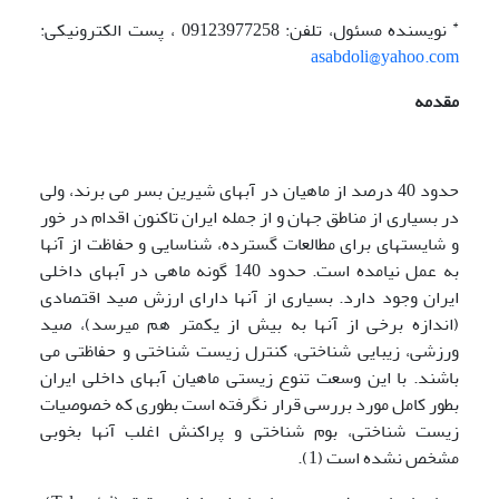
*
نویسنده
مسئول، تلفن: 09123977258 ، پست الکترونیکی:
asabdoli@yahoo.com
مقدمه
حدود 40 درصد از ماهیان در آبهای شیرین بسر می برند، ولی
در بسیاری از مناطق جهان و از جمله ایران تاکنون اقدام در خور
و شایسته­ای برای مطالعات گسترده، شناسایی و حفاظت از آنها
به عمل نیامده است. حدود 140 گونه ماهی در آبهای داخلی
ایران وجود دارد. بسیاری از آنها دارای ارزش صید اقتصادی
(اندازه برخی از آنها به بیش از یک­متر هم می­رسد)، صید
ورزشی، زیبایی شناختی، کنترل زیست شناختی و حفاظتی می
باشند. با این وسعت تنوع زیستی ماهیان آبهای داخلی ایران
بطور کامل مورد بررسی قرار نگرفته است بطوری که خصوصیات
زیست شناختی، بوم شناختی و پراکنش اغلب آنها بخوبی
مشخص نشده است (1).