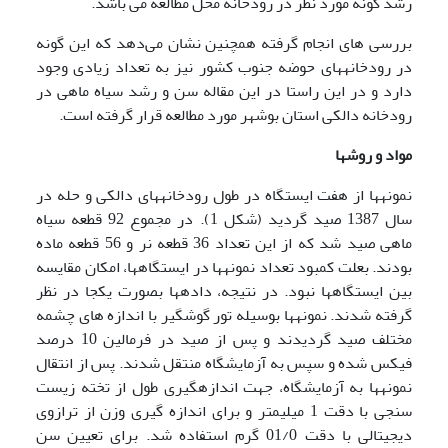
رشد گونه مورد نظر در رودخانه محل مطالعه می باشد.
بررسی های انجام گرفته همچنین نشان می‌دهد که این گونه
در رودخانه­های حوضه جنوب کشور نیز به تعداد زیادی وجود
دارد و در این راستا در این مقاله سن و رشد سیاه ماهی در
رودخانه دالکی استان بوشهر مورد مطالعه قرار گرفته است.
مواد و روشها
نمونه­ها از هفت ایستگاه در طول رودخانه­های دالکی و حله در
سال 1387 صید گردید (شکل 1). در مجموع 92 قطعه سیاه
ماهی صید شد که از این تعداد 36 قطعه نر و 56 قطعه ماده
بودند. بعلت کمبود تعداد نمونه­ها در ایستگاهها، امکان مقایسه
بین ایستگاهها نبود. در نتیجه، داده­ها بصورت یکجا در نظر
گرفته شدند. نمونه­ها بوسیله تور گوشگیر با اندازه های چشمه
مختلف صید گردیدند و پس از صید در فرمالین 10 درصد
فیکس شده و سپس به آزمایشگاه منتقل شدند. پس از انتقال
نمونه­ها به آزمایشگاه، جهت اندازه­گیری طول از تخته زیست
سنجی با دقت 1 میلی­متر و برای اندازه گیری وزن از ترازوی
دیجیتالی با دقت 01/0 گرم استفاده شد. برای تعیین سن