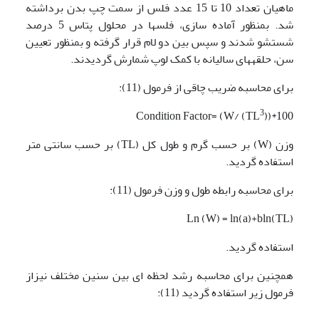
ماهیان تعداد 10 تا 15 عدد فلس از سمت چپ بدن برداشته
شد. بمنظور آماده سازی، فلسها در محلول پتاس 5 درصد
شستشو شدند و سپس بین دو لام قرار گرفته و بمنظور تعیین
سن، حلقه­­­های سالیانه با کمک لوپ شمارش گردیدند.
برای محاسبه ضریب چاقی از فرمول (11):
3
Condition Factor= (W/ (TL
))*100
وزن (W) بر حسب گرم و طول کل (TL) بر حسب سانتی متر
استفاده گردید.
برای محاسبه رابطه طول و وزن فرمول (11):
Ln (W) = ln(a)+bln(TL)
استفاده گردید.
همچنین برای محاسبه رشد لحظه ای بین سنین مختلف نیزاز
فرمول زیر استفاده گردید (11):