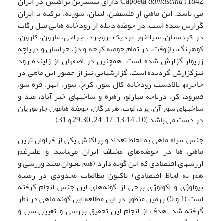
1842) Capoeta
damascina
دارای بیشترین پراکنش در ایران
می باشد. این ماهی از فلسطین، لبنان، سوریه، ترکیه تا ایران
گزارش شده است. در حوضه دجله از رودخانه هایی مثل رگاب
در کردستان، سیلاخور نزدیک بروجرد، جراحی، مارون، کارون،
کوهرنگ، بازوفت، در تمام حوضه کرخه و دز، خراسان و دریاچه
زریوار گزارش شده است. همچنین در اصفهان از زاینده رود
نیزگزارش گردیده است. گزارشهایی نیز از حضور این ماهی در
جاجرم، بالادست رودخانه کال شور، کرج، شور، ابهر، قره سو،
قمرود، کر، دریاچه مهارلو، زهره و شاخه­های خیر آباد، مند و
شاخه­های شور آن، یزد، لوت، هرمزگان، حوضه هامون جازموریان
در دست می باشد
(10، 13،14، 17، 24، 29،30 و 31).
جنس سیاه ماهی به لحاظ تعداد و پراکنش یکی از فراوان ترین
ماهی ها در حوضه‌های مختلف ایران می‌باشد و علیرغم
ارزشهای اقتصادی که این گونه دارد (هم بعنوان صید ورزشی و
هم به لحاظ اقتصادی) تاکنون مطالعات محدودی در زمینه
بیولوژی و اکولوژی برخی از گونه‌های این جنس انجام گرفته
است (1 و 5) بهمین منظور در این مطالعه این گونه ماهی در نظر
گرفته شد. هدف از انجام این تحقیق بررسی و تعیین سن و