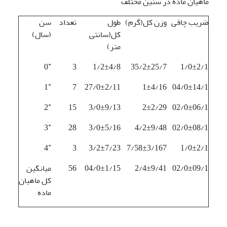
ماهیان ماده در سنین مختلف
ضریب چاقی
وزن کل(گرم)
طول
تعداد
سن
کل(سانتی
(سال)
متر)
+
0
3
1/2±4/8
35/2±25/7
1/0±2/1
+
1
7
27/0±2/11
1±4/16
04/0±14/1
+
2
15
3/0±9/13
2±2/29
02/0±06/1
+
3
28
3/0±5/16
4/2±9/48
02/0±08/1
+
4
3
3/2±7/23
7/58±3/167
1/0±2/1
02/0±09/1
2/4±9/41
04/0±1/15
56
میانگین
کل ماهیان
ماده