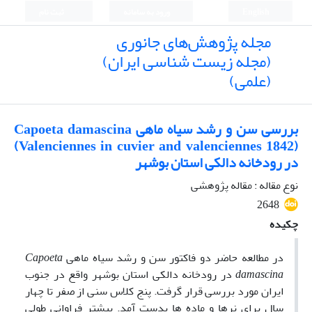
English
ورود به سامانه
ثبت نام
مجله پژوهش‌های جانوری
(مجله زیست شناسی ایران)
(علمی)
بررسی سن و رشد سیاه ماهی Capoeta damascina
(Valenciennes in cuvier and valenciennes 1842)
در رودخانه دالکی استان بوشهر
نوع مقاله : مقاله پژوهشی
2648
چکیده
در مطالعه حاضر دو فاکتور سن و رشد سیاه ماهی
Capoeta
damascina
در رودخانه دالکی استان بوشهر واقع در جنوب
ایران مورد بررسی قرار گرفت. پنج کلاس سنی از صفر تا چهار
سال برای نرها و ماده ها بدست آمد. بیشتر فراوانی طولی