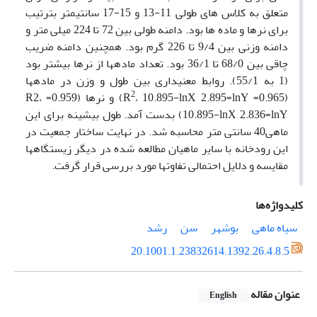
متعلق به کلاس های طولی 11-13 و 15-17 سانتی­متر بترتیب
برای نرها و ماده ها بود. دامنه طولی بین 72 تا 224 میلی متر و
دامنه وزنی بین 9/4 تا 226 گرم بود. همچنین دامنه ضریب
چاقی بین 68/0 تا 36/1 بود. تعداد ماده­ها از نرها بیشتر بود
(1 به 55/1). روابط معنی­داری بین طول و وزن در ماده­ها
2
(0.965= R
، 10.895-lnX 2.895=lnY) و نرها (0.959= R2،
10.895-lnX 2.836=lnY) بدست آمد. طول بیشینه برای این
ماهی40 سانتی متر محاسبه شد. در نهایت ساختار جمعیت در
این رودخانه با سایر ماهیان مطالعه شده در دیگر زیستگاهها
مقایسه و دلایل احتمالی تفاوتها مورد بررسی قرار گرفت.
کلیدواژه‌ها
سیاه ماهی
بوشهر
سن
رشد
20.1001.1.23832614.1392.26.4.8.5
عنوان مقاله
English