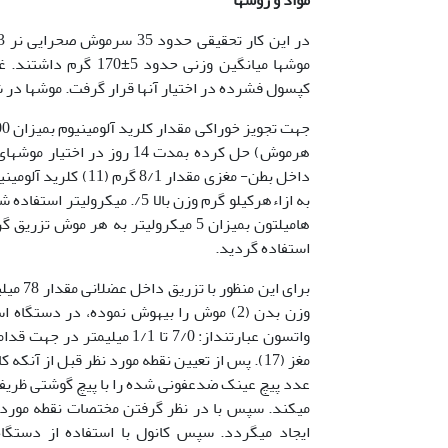
در این کار تحقیقی حدود 35 سرموش صحرایی نر 3 ماهه نژاد
موشها میانگین وزنی حدود 5
±
170 گرم داشتند.
کپسول فشرده در اختیار آنها قرار گرفت. موشها در شرایط 12 ساعت روشنایی و 12 ساعت تاریکی قر
جهت تجویز خوراکی مقدار کلرید آلومینیوم بمیزان 600 میلی­گرم برکیلوگرم وزن بدن موش (1) را در
هرموش) حل کرده بمدت 14 روز در اختیار موشهای مورد آزمایش قرار داده شد. محلول مورد نظر روزانه تهیه می
داخل بطن- مغزی مقدار 8/1 گرم (11) کلرید آلومینیوم را در مقداری سرم فیزیولوژیک حل کرده و حجم محلول را به
به ازاﺀهرکیلو گرم وزن بالا 5
هامیلتون بمیزان 5 میکرولیتر به هر موش تزریق گردید (11). در تجویز مرکزی
استفاده گردید.
وزن بدن (2) موش را بیهوش نموده، در دس
عدد پیچ عینک ضدعفونی شده را با پیچ گوشتی ظریفی
ایجاد می­گردد. سپس کانول با استفاده از دستگا