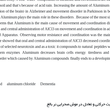
 soil and that’s because of acid rain. Increasing the amount of Aluminu
sion of the brain) in Alzheimer and movement disorder in Parkinson in 
t Aluminum plays the main role in these disorders . Because of the most si
seems that Aluminum is the main cause of movement and coordination disor
l and central administration of AlCl3 on movement and coordination in 
 Apparatus. Observing motor resistance and coordination was the main p
e showed that oral and central administration of AlCl3 decreased coord
t of selected neurotoxin and as a toxic, it compounds to natural peptides w
tem enzymes, Aluminum decreases brain cells energy, tiredness and d
order which caused by Aluminum compounds, finally ends to a developi
od
aluminum chloride
Dementia
لیت حرکتی و تعادل در موش صحرایی نر بالغ