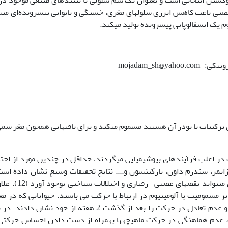
 عصبی باعث کاهش انرژی سلولهای مغزی، خستگی و ناتوانی پیش­رونده‌ای می­
یک انسفالوپاتی پیشرونده تولید می­کند.
ترکیبات یا پودر آن هستند مسموم می­کند و برای بافتهایی همچون مغز سم
در اغلب فرآیندهای بیوشیمیایی می­گردند، حداقل در چندین مورد از اختل
زایمر، سندرم داون، پارکینسون و.... نتایج تحقیقات وسیع نشان داده اس
آلومینیوم با اثر بر عملکرد سیستم کولینرژیک بدن می­تواند نقصهای عص
ثر مسمومیت با آلومینیوم در ارتباط با حرکت می باشند. حیواناتی که در 
آلومینیوم قرارگرفتند علائمی مثل لرزش (آتاکسیا) و عدم تعادل در حرکت را بعد از گذشت 2 هفته از خود نشان
ات، عدم هماهنگی در حرکت ماهیچه­ها بهمراه از دست دادن احساس حرکتی 