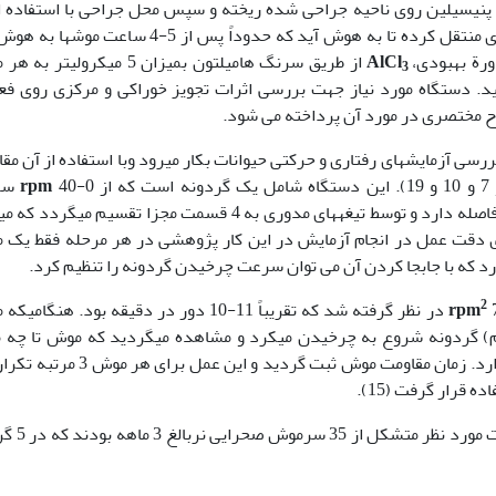
پنیسیلین روی ناحیه جراحی شده ریخته و سپس محل جراحی با استفاده ا
ورة بهبودی،
AlCl
از طریق سرنگ هامیلتون بمیزان 5 میکرولیتر
3
. دستگاه مورد نیاز جهت بررسی اثرات تجویز خوراکی و مرکزی روی فع
رح مختصری در مورد آن پرداخته می شود.
ی آزمایشهای رفتاری و حرکتی حیوانات بکار می­رود وبا استفاده از آن مق
rpm
40-0
20 از زمین فاصله دارد و توسط تیغه­های مدوری به 4 قسمت مجزا تقسیم می­گردد 
رای دقت عمل در انجام آزمایش در این کار پژوهشی در هر مرحله فقط یک
رد که با جابجا کردن آن می توان سرعت چرخیدن گردونه را تنظیم کرد.
2
rpm
7 در نظر گرفته شد که تقریباً 11-10 دور در دقیقه بود. هنگا
­گرفت بمدت 60 ثانیه (ماکزیمم) گردونه شروع به چرخیدن می­کرد و مشاهده می­گردید که موش تا چ
قدرت حفظ تعادل و مقاومت حرکت روی گردونه را دارد. زمان مقاومت موش ثبت گردید و این 
قرار گرفت (15).