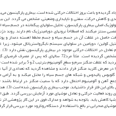
یجاد گردیده و باعث بروز اختلالات حرکتی شده است، بیماری پارکینسون می‌ب
، کندی و کاهش حرکت، سفتی و ناپایداری وضعیتی، مشخص می گردد. این بی
 سالگی بوجود می­آید (3). ویژگی پاتولوژیک اصلی بیماری پارکینسون، تحلیل سلولهای پیگمانته در جسم سیا
صبی سنتز می­کنند که اصطلاحاً نرونهای دوپامینرژیک نام دارند. روند دژنر
افت حاصل در غلظت آن در جسم سیاه و جسم مخطط (هسته دمدار و پوتا
 کولین/ دوپامین در سلولهای سیستم نایگرواستریاتال می­شود، زیرا 
استیل کولین در این بیماری تغییر نمی­کند. ای
براین وجود فلزات سنگین در ایجاد پارکینسون مشخص گردیده است. مثلاً مرد72 ساله­ای که پس از مصرف ق
ا در معرض کلرید منگنز قرار دادند و مشاهده گردید که تعدادی از آنها ع
ا گلوبوس پالیدوس و شبکه های جسم سیاه را مختل می­کند و به آرامی 
همچنین منگنز در معدنچیانی که در معرض غلظتهای بالای این فلز قرا
روی روند فعالیت حرکتی و تعادل موشهای مورد آزمایش بررسی گردد. طبق ا
 موشها کاهش یابد. باتوجه به شواهد و مدارک فوق در این کار پژوهشی اثر ت
وشهای صحرایی نر بالغ با استفاده از دستگاه روتارود مورد بررسی قرار گر