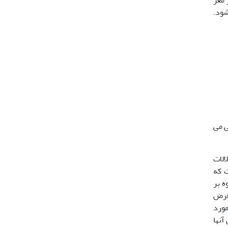
شود.
ی می
الات
ت که
بی – رفتاری و اختلالات شناختی بوجود آورد (12). علاوه بر
معرض
 دادند. در مورد
آنها