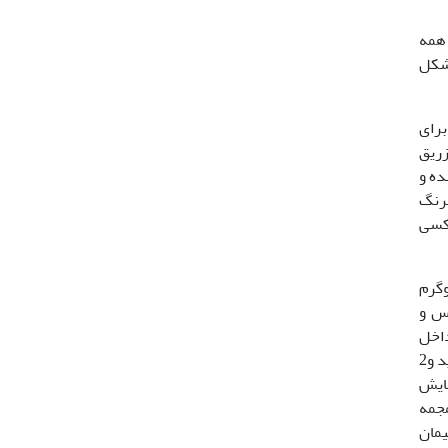
 همه
بشکل
اعته برای
زریق
نده و
 سرنگ
اکسی
به ازاء هرکیلوگرم
وس و
4 تا 5/3 میلیمتر بسمت داخل
مغز (17). پس از تعیین نقطه مورد نظر قبل از آنکه کانول وارد آن گردد، دو سوراخ تقریباً در1 تا 2 میلیمتری اطراف آن ایجاد گردید و2
مایش
اخی سطحی روی جمجمه
یمان