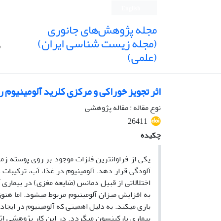
English
مجله پژوهش‌های جانوری
(مجله زیست شناسی ایران)
ص
(علمی)
اثر تجویز خوراکی و مرکزی کلرید آلومینیوم 
نوع مقاله : مقاله پژوهشی
26411
چکیده
یکی از فراوانترین فلزات موجود بر روی پوسته زمین
آلودگی قرار دهد. آلومینیوم در غذا، آب، ترکیبات د
اختلالاتی از قبیل دمانس (ضایعه مغزی) در بیماری 
به افزایش میزان آلومینیوم مربوط می­شود. اما هنو
بازی می­کند. به دلیل اهمیتی که آلومینیوم در ایجا
بیماری پارکینسون می­گردد. در این کار پژوهشی اثر