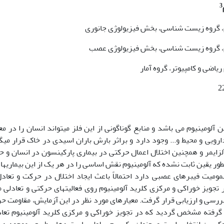
3
م، گروه زیست شناسی، بخش فیزیولوژی جانوری
وم، گروه زیست شناسی، بخش فیزیولوژی عصب
اضی و کامپیوتر، گروه آمار
 آلومینیوم می باشد و منابع گوناگونی از این فلز می­تواند انسان را در 
ارویی و محیط و... وجود دارد و براثر بارش باران اسیدی در خاک قرار می­گ
آلزایمر و همچنین اختلال اعمال حرکتی در بیماری پارکینسون در انسان و ح
بطور یقین ثابت نشده که آلومینیوم نقش اساسی را در هر یک از این بیماریها 
سمومیت فیبرهای عصبی دارد احتمالاً باعث ایجاد اختلال در حرکت و تعاد
 تجویز خوراکی و مرکزی کلرید آلومینیوم روی فعالیت­های حرکتی و تعادلی
 بررسی و ارزیابی قرار گرفت. معیارهای مورد نظر در این آزمایش، مقاومت ح
ت گرفته مشخص گردید که در تجویز خوراکی و مرکزی کلرید آلومینیوم تعا
وکسین انتخابی است و بعنوان یک سم سلولی با پپتیدهای طبیعی موجود در