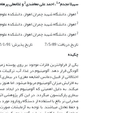
2
*،1
سهیلا مجدم
، احمد علی معاضدی
و غلامعلی پرهام
1
اهواز، دانشگاه شهید چمران اهواز، دانشکده علو
2
اهواز، دانشگاه شهید چمران اهواز، دانشکده عل
2
اهواز، دانشگاه شهید چمران اهواز، دانشکده علوم ری
تاریخ دریافت: 7/5/89 تاریخ پذیرش: 22/1/91
چکیده
یکی از فراوانترین فلزات موجود بر روی پوسته زمین
آلودگی قرار دهد. آلومینیوم در غذا، آب، ترکیبات د
اختلالاتی از قبیل دمانس (ضایعه مغزی) در بیماری 
به افزایش میزان آلومینیوم مربوط می­شود. اما هنوز 
می­کند. به دلیل اهمیتی که آلومینیوم در ایجاد م
بیماری پارکینسون می­گردد. در این کار پژوهشی اثر
صحرایی نر بالغ با استفاده از دستگاه روتارود مورد
و حفظ تعادل می­باشند. با توجه به آزمایشات صور
هماهنگی موشها کاهش می­یابد. آلومینیوم یک نوروت