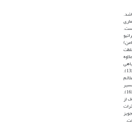
اشد.
ماری
ه است.
اتیو
من)
غلظت
ن عدم تعادل در اختلالات حرکتی موجود در بیماری پارکینسون نقش دارد (3). علاوه
رصهای گیاهی
ناشناخته­ای علائم پارکینسون را نشان داد مشخص گردید که غلظت منگنز سرم و سطح آلومینیوم بترتیب 2 و 5 برابر شده است (13).
لائم
مسیر
نایگرواستریاتال دوپامینرژیک را مختل می‌نماید. تجمع آهن و آلومینیوم احتمال دارد که با سمیت منگنز در ارتباط باشند (16).
ر داشته­اند، موجب بیماری پارکینسون شده است (3). هدف از
ثرات
جویز
فت.