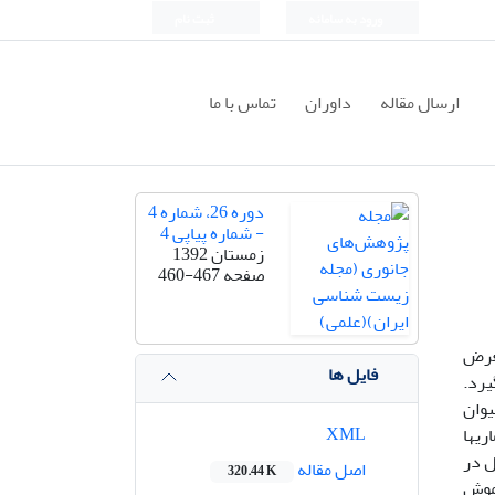
ورود به سامانه
ثبت نام
ارسال مقاله
داوران
تماس با ما
دوره 26، شماره 4
- شماره پیاپی 4
زمستان 1392
صفحه
460-467
معرض
فایل ها
یرد.
یوان
XML
ریها
ل در
اصل مقاله
320.44 K
 موش