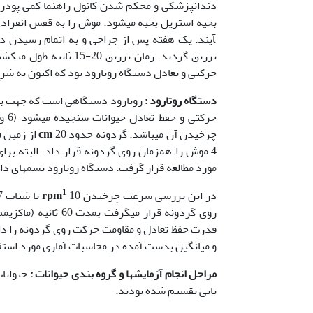
دندانپزشکی و محکم شدن کانول راهنما کمی پودر 
آیند. یک هفته پس از جراحی و به اتمام رسیدن د
تزریق گردید. زمان تزریق 20-15 ثانیه طول می
کشید
حرکتی و تعادل دستگاه روتارود بود که اکنون به ش
دستگاه روتارود
:
روتارود دستگاهی است که جهت بررس
حرکتی و حفظ تعادل حیوانات سنجیده می­شود (6 و 7 و 10 و 19). این دستگاه شامل یک گردونه است که از
چرخیدن آن می­باشد. گردونه حدود
cm
4 موش را همزمان روی گردونه قرار داد. البته ب
مورد مطالعه قرار گرفت. دستگاه روتارود تسمه­ای دا
1
در این بررسی سرعت چرخیدن
10 با شتاب
rpm
روی گردونه قرار می
و میانگین بدست آمده در محاسبات آماری مورد استفاده 
مراحل انجام آزمایشها و گروه بندی حیوانات :
تایی تقسیم شده بودند.