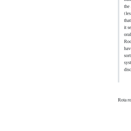
the
(le
tha
it 
ora
Rod
hav
sor
sys
dis
Rota r