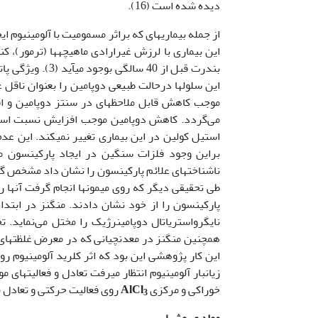
دیده شده است (16).
از جمله بیماریهای که براثر مسمومیت با آلومینیوم ا
این بیماری با لرزش غیرارادی ماهیچه­ها (ترمور)
بندرت قبل از 40
این سلولها درحالت طبیعی دوپامین را بعنوان ناقل ع
موجب کاهش قابل ملاحظه­ای در سنتز دوپامین و 
می‌گردد. کاهش دوپامین موجب افزایش نسبت استیل
طی تحقیقی دیگر که روی میمونها انجام گرفت آنها ر
پارکینسون را از خود نشان دادند. منگنز در ابتد
این کار پژوهشی این بود که اثر کلرید آلومینیوم 
زیانبار آلومینیوم انتظار می­رفت تعادل و فعالیتهای
خوراکی و مرکزی
AlCl
روی فعالیت حرکتی و تعادل م
3
مواد و روشها