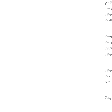
ز نخ
بخیه استریل بخیه می­شود. موش را به قفس انفرادی منتقل کرده تا به هوش آید که حدوداً پس از 5-4 ساعت موشها به هوش می­
 به هر موش
الیت
اومت
 سرعت
که می­توان
 موش
میکه موش
ه مدت
عمل برای هر موش 3 مرتبه تکرار شد
حیوانات مورد نظر متشکل از 35 سرموش صحرایی نربالغ 3 ماهه بودند که در 5 گروه 7