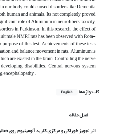
m in our body could caused disorders like Dementia
both human and animals. Its not completely proved
gnificant role of Aluminum in neurofibers toxicity,
ders in Parkinson. In this research, the effect of
adult male NMRI rats has been observed with Rota-
urpose of this test. Achievements of these tests
ination and balance movement in rats. Aluminum is
hich are existed in the brain. Controlling the nerve
eveloping disabilities. Central nervous system
ng encephalopathy .
کلیدواژه‌ها
English
اصل مقاله
اثر تجویز خوراکی و مرکزی کلرید آلومینیوم روی فعا