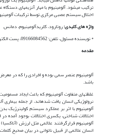
ترکیب می­شود. آلومینیوم با مهار آنزیم­های دستگاه
اختلال سیستم عصبی مرکزی توسط ترکیبات آلومینیوم 
واژه های کلیدی
:
روتارود، کلریدآلومینیوم، دمانس
* نویسنده مسئول، تلفن: 09166084562، پست الکترونیکی: mojadam_sh@yahoo.com
مقدمه
آلومینیوم عنصر سمی بوده و افرادی را که در معرض 
باشد.
غلظتهای متفاوت آلومینیوم که باعث ایجاد مسمومیت 
نرولوژیکی انسان یافت شده­اند، از جمله بیماری آل
اختلالات شناختی، یکسری اختلالات بوجود آمده در ا
انسان علائمی از قبیل ناتوانی در بیان صحیح کلم