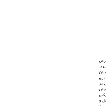
معرض
یرد.
یوان
بازی
ل در
 موش
رکتی
دل و
 مغز