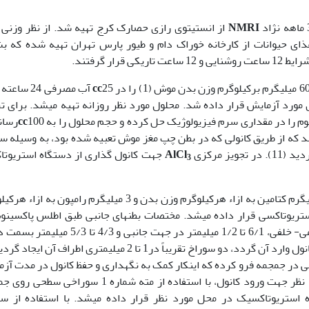
NMRI
از انستیتوی رازی حصارک کرج تهیه شد. از نظر وزنی
 غذای حیوانات از کارخانه خوراک دام و طیور پارس تهران تهیه شده که 
ار گرفتند.
cc
25 آب مصرفی 24 س
شد. برای ت
cc
100رسا
/. میکرولیتر استفاده شد که از طریق کانولی که در بطن چپ مغز موش تعبیه شده بود، به وسیله
AlCl
جهت کانول گذاری از دستگاه استریوت
3
برای این منظور با تزریق داخل عضلانی مقدار 78 میلی­گرم کتامین به ازاء هرکیلوگرم وزن بدن و 3 میلی­گرم رامپون 
تگاه استریوتاکسی قرار داده می­شد. مختصات بطنهای جانبی طبق اطلس پاکسین
واتسون عبارتنداز: 7/0 تا 1/1 میلیمتر در جهت قدامی- خلفی، 6/1 تا 1/2 میلیمتر در جهت جانبی و /3
 در جمجمه فرو کرده که اینکار کمک به نگهداری و حفظ کانول در مدت آز
می­کند. سپس با در نظر گرفتن مختصات نقطه مورد نظر جهت ورود کانول، با استفاده از مته شماره 1 سور
ه استریوتاکسیک در محل مورد نظر قرار داده می­شد. با استفاده از س