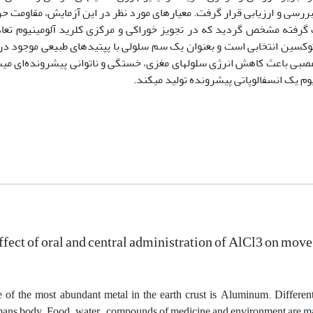
 بررسی و ارزیابی قرار گرفت. معیارهای مورد نظر در این آزمایش، مقاومت ح
ت گرفته مشخص گردید که در تجویز خوراکی و مرکزی کلرید آلومینیوم تعا
توکسین انتخابی است و بعنوان یک سم سلولی با پپتیدهای طبیعی موجود در
ه عصبی باعث کاهش انرژی سلولهای مغزی، خستگی و ناتوانی پیش­رونده‌ای می­
 یک انسفالوپاتی پیشرونده تولید می­کند.
ffect of oral and central administration of AlCl3 on mov
 of the most abundant metal in the earth crust is Aluminum. Different 
ans body. Food , water , compounds of medicine and environment are mai