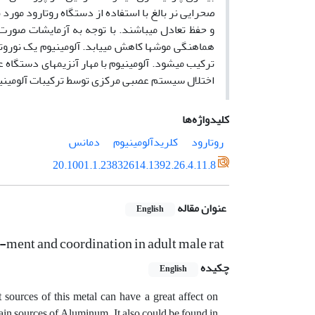
صحرایی نر بالغ با استفاده از دستگاه روتارود مورد
و حفظ تعادل می­باشند. با توجه به آزمایشات صور
هماهنگی موشها کاهش می­یابد. آلومینیوم یک نورو
ترکیب می­شود. آلومینیوم با مهار آنزیم­های دستگا
اختلال سیستم عصبی مرکزی توسط ترکیبات آلومینیوم
کلیدواژه‌ها
روتارود
کلریدآلومینیوم
دمانس
20.1001.1.23832614.1392.26.4.11.8
عنوان مقاله
English
e-ment and coordination in adult male rat
چکیده
English
sources of this metal can have a great affect on
n sources of Aluminum. It also could be found in