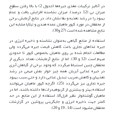
در آنالیز ترکیبات مغذی جیره‌ها (جدول 2) با بالا رفتن سطوح
میزان نی (12 درصد)، میزان نشاسته افزایش یافت و عدم
بهبود را در رشد تغذیه و بقا نشان داد، در نتایج آزمایش برخی
از محققان در مورد کپور ماهیان عمده هندی و تیلاپا مشابه این
نتایج مشاهده شده است (27 و30).
استفاده از منابع گیاهی به‌عنوان نشاسته و ذخیره انرژی در
جیره غذاهای تجاری باعث کاهش قیمت جیره می‌گردد ولی
مطالعات انجام شده بر روی ماهیان بخصوص کپور تا حدودی
مبهم است (12 و 30). اما از نتایج آزمایشات تعداد دیگری از
محققان چنین استنباط می­گردد که وجود برخی از گیاهان آبزی
در جیره غذایی آبزیان همه چیز خوار نقش مهمی در رشد
تغذیه­ای و کاهش ضریب تبدیل غذایی دارد و حتی سبب بهبود
جیره تجاری نیز می‌گردد (25). اگرچه کپور ماهیان می‌توانند
استفاده بهتر و بیشتری از کربوهیدرات‌ها داشته باشند، اما در
ماهیان گوشتخوار نظیر قزل‌آلا، استفاده از این منابع در حد
کمتر جهت ذخیره انرژی و جایگزینی پروتئین در گزارشات
محققان مشهود است (14 ، 19 و 20).