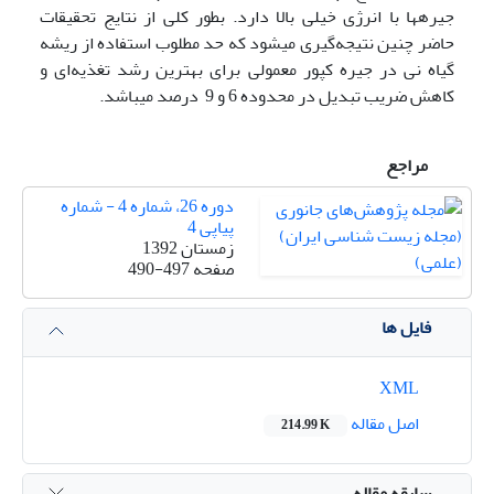
جیره­ها با انرژی خیلی بالا دارد. بطور کلی از نتایج تحقیقات
حاضر چنین نتیجه‌گیری می­شود که حد مطلوب استفاده از ریشه
گیاه نی در جیره کپور معمولی برای بهترین رشد تغذیه‌ای و
کاهش ضریب تبدیل در محدوده 6 و 9 درصد می­باشد.
مراجع
دوره 26، شماره 4 - شماره
پیاپی 4
زمستان 1392
صفحه
490-497
فایل ها
XML
اصل مقاله
214.99 K
سابقه مقاله