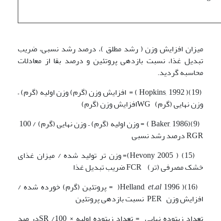
میزان افزایش وزن ( رشد مطلق )، درصد رشد نسبی، ضریب
تبدیل غذا، نسبت بازدهی پروتئین و درصد بقا از معادلات
محاسبه گردید.
(19)( Hopkins, 1992 ) = افزایش وزن (گرم) وزن اولیه (گرم) –
وزن نهایی (گرم) WGافزایش وزن (گرم)
(9)(Baker, 1986 ) = وزن اولیه (گرم) – وزن نهایی (گرم) / 100
RGR درصد رشد نسبی
(15) ( Hevony 2005)= وزن تر تولید شده / میزان غذای
خشک مصرفی (تر) FCR ضریب تبدیل غذا
(16)( Helland,
et.al
1996( = پروتئین (گرم) خورده شده /
افزایش وزن PER نسبت بازدهی پروتئین
تعداد زیتوده نهایی = تعداد زیتوده اولیه × 100/ SRدر صد