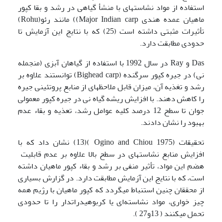
استفاده از مواد نشاسته­ای با منشأ گیاهی در رشد و بقا کپور
ماهیان عمده هندی Major Indian carp)) مانند رئو(Rohu)
تأثیرات مثبتی داشته است (25) که با نتایج این آزمایش تا
حدودی مطابقت دارد.
Das و Ray در سال 1992 با استفاده از گیاهان آبزی (منجمله
نی) در جیره کپور سرگنده (Bighead carp) توانستند علاوه بر
رشد و تغذیه آن، میزان قابل ملاحظه­ای از منابع پروتئینی جیره
را کاهش دهند. با افزایش ریشه گیاه نی در جیره کپور معمولی
جوان تا سطح 12 درصد کلیه عوامل رشد، تعذیه و بقاء عدم
بهبود را نشان دادند.
تحقیقات (1975 Ogino and Chiou )(13) نشان داد که با
افزایش منابع نشاسته­ای در سطح بالا علاوه بر عدم قابلیت
هضم این مواد، تأثیر منفی بر رشد و بقاء کپور ماهیان داشته
است، که با نتایج این آزمایش مطابقت دارد. در گزارش بسیاری
از محققان چنین استنباط می­گردد که کپور ماهیان با رژیم همه
چیز خواری، مواد نشاسته‌ای یا کربوهیدرات­دار را تا حدودی
تحمل می­کنند ( 13و27 ).