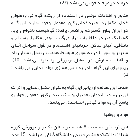
درصد در مرحله جوانی می‌باشد (27).
منابع و اطلاعات موثقی در استفاده از ریشه گیاه نی به‌عنوان
غذای مکمل در جیره غذایی کپور معمولی وجود ندارد. این گیاه
در ایران بطور گسترده پراکنش یافته؛ گیاهیست بادوام و پایا،
که تا یک متر در داخل آب قرار می‌گیرد. بومی مکان­های مردابی،
باتلاقی، آبهای ساکن، جریانهای آهسته، و در طول سواحل آبهای
شیرین و شور با درجه شوری متوسط، همچنین تحمل بسیار زیاد
و قابلیت سازش در مقابل یوتروفی را دارا می‌باشد (10).
ریزوم­های این گیاه قادر به ذخیره‌سازی مواد غذایی می باشد (
4).
هدف این مطالعه ارزیابی این گیاه به‌عنوان مکمل غذایی و اثرات
آن بر رشد، راندمان تغذیه­ای و ترکیب بدن کپور معمولی جوان و
پاسخ آن به مواد گیاهی (نشاسته) می‌باشد.
مواد و روشها
این آزمایش به مدت 8 هفته در سالن تکثیر و پرورش گروه
شیلات دانشکده منابع طبیعی دانشگاه گیلان اجرا شد. 15 عدد