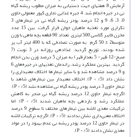
آزمایش 8 هفته­ای جهت دستیابی به میزان مطلوب ریشه گیاه
نی در جیره انجام شد. 4 جیره غذایی تجاری کپور معمولی حاوی
0، 3، 6، 9 و 12 درصد پودر ریشه گیاه نی در تیمار­های 3
تکراری مورد تغذیه ماهیان جوان قرار گرفت. بین 15 عدد
مخزن فایبر گلاسی 500 لیتری تعداد 90 قطعه بچه ماهی با وزن
متوسط2 ± 50 گرم به صورت تصادفی که با 400 لیتر آب پر
شده بودند، توزیع گردید. غذادهی روزانه در 3 نوبت (7
صبح-12 ظهر- 5 بعدازظهر) به میزان 5 درصد وزن بدن انجام
گردید. بهترین عملکرد رشد، راندمان تغذیه­ای در جیره‌های 6
و 9 درصد مشاهده شد و با سایر تیمارها اختلاف معنی­داری را
نشان داد (5% > P). اختلاف معنی­دار بین تیمارهای شاهد با
تیمار حاوی 3 درصد پودر ریشه گیاه نی مشاهده نشد (5% < P).
اگرچه تیمار حاوی 12 درصد ریشه گیاه نی منجر به کاهش
عملکرد رشد و بازدهی بچه ماهیان شدند (5% > P). اما
ترکیبات مغذی لاشه بین تیمارهای مختلف تا سطوح 9 درصد
اختلاف معنی‌داری نشان ندادند (5% < P). اگرچه ترکیبات لاشه
در تیمار حاوی 12 درصد پودر ریشه نی عدم بهبود را در مواد
مغذی نشان دادند (5% > P).