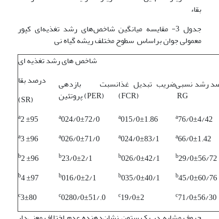
بقاء
جدول 3- مقایسه میانگین شاخص‌های رشد تغذیه‌ای کپور
معمولی جوان براساس سطوح مختلف ریشه گیاه نی
شاخص های رشد تغذیه ای
درصد بقا
د رشد نسبی
ضریب تبدیل غذا
نسبت بازدهی
RG
(FCR)
پروتئین (PER)
(SR)
a
a
a
a
2 ±95
024/0±72/0
015/0±1.86
76/0±4/42
a
a
a
a
3 ±96
026/0±71/0
024/0±83/1
66/0±1.42
b
b
b
b
2 ±96
23/0±2/1
026/0±42/1
29/0±56/72
b
b
b
b
4 ±97
016/0±2/1
035/0±40/1
45/0±60/76
c
c
c
c
3±80
0280/0±51/.0
19/0±2
71/0±56/30
حروف مشابه در یک ستون نشان‌دهنده عدم اختلاف معنی‌دار