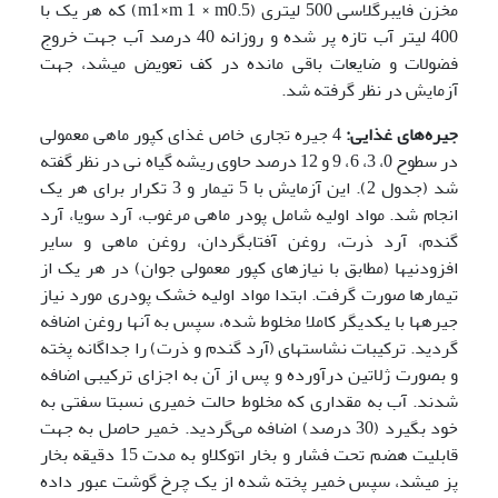
مخزن فایبرگلاسی 500 لیتری (m1×m 1 × m0.5) که هر یک با
400 لیتر آب تازه پر شده و روزانه 40 درصد آب جهت خروج
فضولات و ضایعات باقی مانده در کف تعویض می­شد، جهت
آزمایش در نظر گرفته شد.
جیره‌های غذایی:
4 جیره تجاری خاص غذای کپور ماهی معمولی
در سطوح 0، 3، 6، 9 و 12 درصد حاوی ریشه گیاه نی در نظر گفته
شد (جدول 2). این آزمایش با 5 تیمار و 3 تکرار برای هر یک
انجام شد. مواد اولیه شامل پودر ماهی مرغوب، آرد سویا، آرد
گندم، آرد ذرت، روغن آفتابگردان، روغن ماهی و سایر
افزودنی­ها (مطابق با نیازهای کپور معمولی جوان) در هر یک از
تیمارها صورت گرفت. ابتدا مواد اولیه خشک پودری مورد نیاز
جیره­ها با یکدیگر کاملا مخلوط شده، سپس به آنها روغن اضافه
گردید. ترکیبات نشاسته­ای (آرد گندم و ذرت) را جداگانه پخته
و بصورت ژلاتین درآورده و پس از آن به اجزای ترکیبی اضافه
شدند. آب به مقداری که مخلوط حالت خمیری نسبتا سفتی به
خود بگیرد (30 درصد) اضافه می‌گردید. خمیر حاصل به جهت
قابلیت هضم تحت فشار و بخار اتوکلاو به مدت 15 دقیقه بخار
پز می­شد، سپس خمیر پخته شده از یک چرخ گوشت عبور داده