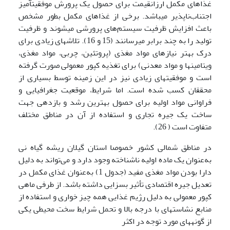
غذاهای مکمل ارزان­قیمت برای حصول یک پرورش موفقیت­آمیز
اجتناب‌ناپذیر می­باشد. برخی از غذاهای مکمل بطور مشخص
باعث افزایش ظرفیت سیستم‌های پرورشی می­شوند و ظرفیت
تولید را به چند برابر می­رسانند (15 و 16). تلاش­های زیادی برای
درک بهتر نیاز­های مواد مغذی (پروتئین، چربی، مواد مغذی،
ویتامین­ها و مواد معدنی) برای تغذیه کپور معمولی صورت گرفته
است و موفقیت­های زیادی نیز در این زمینه توسط بسیاری از
محققان کسب شده است. اما شرایط، موقعیت جغرافیایی و
فراوانی مواد اولیه برای حصول بهترین رشد و بازدهی جهت
ساخت یک جیره تجاری و استفاده از آن در مناطق مختلف
متفاوت است ( 26).
در مناطق شمالی کشور خصوصا استان گیلان ریشه گیاه نی
به‌عنوان یک ماده اولیه ناشناخته وجود دارد و می‌تواند به دلیل
دارا بودن مواد مغذی مفید (جدول 1) به‌عنوان غذای مکمل در
تعدیل جیره اقتصادی تأثیر بسزایی داشته باشد. از طرفی ماهی
کپور معمولی به دلیل رژیم غذایی همه چیز خواری و استفاده از
منابع نشاسته­ای با درجه بالا و تحمل شرایط سخت محیطی یکی
از گونه­های مورد توجه در اکثر