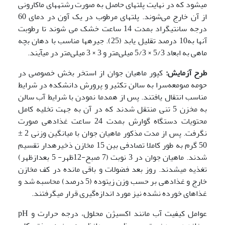
می­شود که در نهایت پلت­ها­ی حاصل به صورت رشته­های ماکارونی
از آن خارج می‌شوند. پلت­های مرطوب در یک آون در دمای 60
درجه سانتی­گراد بمدت 14 ساعت خشک می شوند تا رطوبت
آنها به10 درصد تقلیل یابد (25). جیره­ها مناسب با دهان بچه
ماهی به ابعاد 5/3 × 5/3 میلی‌متر و 3 × 3 میلی‌متر در می­آیند.
طرح آزمایش:
کپور ماهیان جوان از استخر بخش خصوصی در
حومه صومعه‌سرا به سالن تکثیر و پرورش دانشکده در شرایط
مناسب انتقال یافتند. پس از هم­دما نمودن با شرایط آب سالن
به مخزن 5 تنی منتقل شدند که در آن به جهت تخلیه کامل
محتویات دستگاه گوارش بمدت 24 ساعت غذادهی صورت
نگرفت. پس از مدت مذکور ماهیان جوان با میانگین وزنی 2 ±
50 گرم به طور کاملا تصادفی بین 15 مخازن ذخیره­دار تقسیم
شدند. ماهیان جوان در 3 نوبت (7 صبح-12ظهر- 5 بعدازظهر)
تغذیه می­شدند. روز بعد فضولات و باقی مانده در کف مخازن
خارج و غذادهی بر حسب وزن زیتوده (5 درصد) محاسبه شد و
غذا­های خورده نشده نیز مورد اندازه‌گیری قرار می­گرفتند.
عوامل کیفیت آب مانند اکسیژن محلول، درجه حرارت و pH