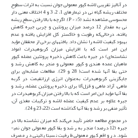
در آنالیز تقریبی لاشه کپور معمولی جوان نسبت به اثرات سطوح
مختلف ریشه گیاه نی در تیمارهای 1، 2، 3 و 4 اختلاف معنی دار
محسوسی مشاهده نشد (5% < P). اگرچه با بالا رفتن سطح ریشه
نی به مقدار 12 درصد میزان پروتئین و چربی جیره کاهش
یافته، درحالی‌که رطوبت و خاکستر کل افزایش یافته و عدم
بهبود کیفیت لاشه را نشان داد. یافته­های برخی از محققان مؤید
این امر است که با افزایش میزان کربوهیدرات (مواد
نشاسته‌ای) در جیره باعث کاهش ذخیره پروتئین عضله کپور
ماهیان عمده هندی و کپور معمولی و منجر به کاهش رشد و
حتی بقا آنها شده است( 28 و 29). مطالعات مشابه‌ای برای
جایگزینی کربوهیدرات به‌عنوان انرژی ارزان­قیمت در گربه
ماهی، آزاد ماهی و قزل‌آلا برای ذخیره پروتئین عضله، رشد و
بقا آنها مؤید این امر است که با بالا رفتن میزان کربوهیدرات در
جیره علاوه بر عدم کیفیت عضله لاشه و ترکیبات مغذی آن،
تأثیر منفی بر رشد و بقا آنها گذاشته است (22
،
23 و 24).
در مجموع مطالعه حاضر تأیید می‌کند که میزان نشاسته بالا در
جیره (12 درصد) منجر به رشد و بقا کپور معمولی جوان نمی­
شود. در واقع کپور معمولی ظرفیت نسبتا پائینی در مصرف