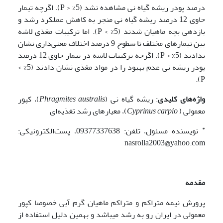
درصد پودر ریشه گیاه نی مشاهده نشد (5% < P). اگرچه تیمار
حاوی 12 درصد ریشه گیاه نی منجر به کاهش عملکرد رشد و
بازدهی بچه ماهیان شدند (5% > P). اما ترکیبات مغذی لاشه
بین تیمارهای مختلف تا سطوح 9 درصد اختلاف معنی‌داری نشان
ندادند (5% < P). اگرچه ترکیبات لاشه در تیمار حاوی 12 درصد
پودر ریشه نی عدم بهبود را در مواد مغذی نشان دادند (5% >
P).
واژه‌های کلیدی
: ریشه گیاه نی (
Phragmites australis
)، کپور
معمولی (
Cyprinus carpio
)، معیارهای رشد تغذیه‌ای
*
نویسنده مسئول، تلفن: 09377337638، پست‌الکترونیکی:
nasrolla2003@yahoo.com
مقدمه
پرورش نیمه متراکم و متراکم ماهیان گرم آبی خصوصا کپور
معمولی در ایران رو به رشد می­باشد و بهمین دلیل استفاده از