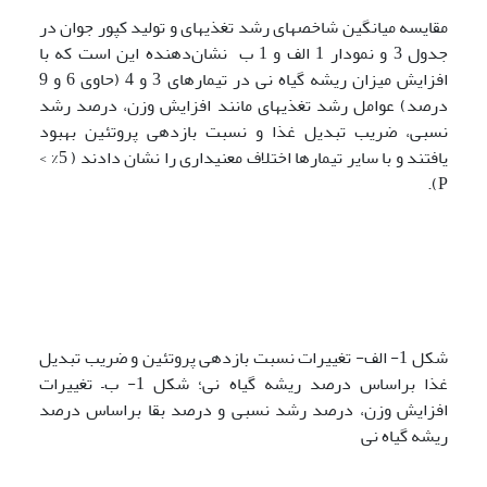
مقایسه میانگین شاخص­های رشد تغذیه­ای و تولید کپور جوان در
جدول 3 و نمودار 1 الف و 1 ب نشان‌دهنده این است که با
افزایش میزان ریشه گیاه نی در تیمارهای 3 و 4 (حاوی 6 و 9
درصد) عوامل رشد تغذیه­ای مانند افزایش وزن، درصد رشد
نسبی، ضریب تبدیل غذا و نسبت بازدهی پروتئین بهبود
یافتند و با سایر تیمارها اختلاف معنی­داری را نشان دادند ( 5% >
P).
شکل 1- الف- تغییرات نسبت بازدهی پروتئین و ضریب تبدیل
غذا براساس درصد ریشه گیاه نی؛ شکل 1- ب– تغییرات
افزایش وزن، درصد رشد نسبی و درصد بقا براساس درصد
ریشه گیاه نی