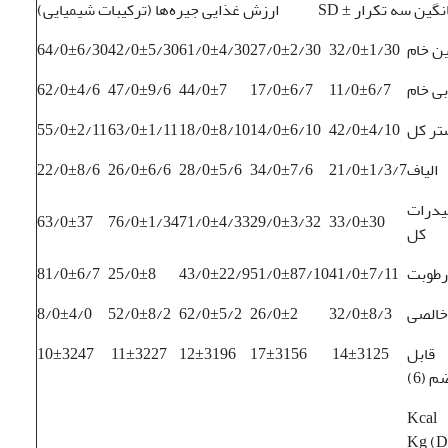
یی جیره‌ها (ترکیبات شیمیایی) SD ± میانگین سه تکرار
ین خام
32/0±1/30
27/0±2/30
61/0±4/30
42/0±5/30
64/0±6/30
ی خام
11/0±6/7
17/0±6/7
44/0±7
47/0±9/6
62/0±4/6
تر کل
42/0±4/10
14/0±6/10
18/0±8/10
63/0±1/11
55/0±2/11
الیاف
21/0±1/3/7
34/0±7/6
28/0±5/6
26/0±6/6
22/0±8/6
یدرات
63/0±37
76/0±1/34
71/0±4/33
29/0±3/32
33/0±30
کل
رطوبت
41/0±7/11
51/0±87/10
43/0±22/9
25/0±8
81/0±6/7
خالصی
32/0±8/3
26/0±2
62/0±5/2
52/0±8/2
8/0±4/0
 قابل
14±3125
17±3156
12±3196
11±3227
10±3247
 (6)
Kca
Kg (D