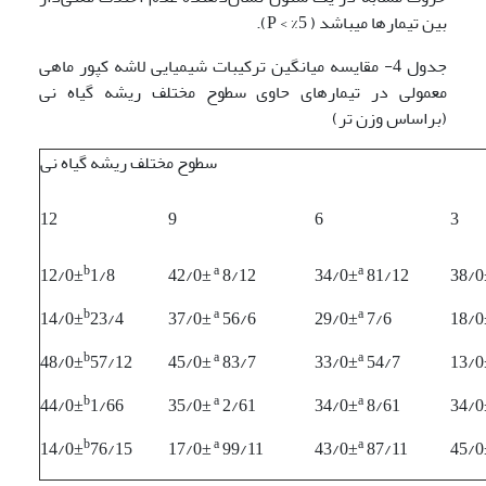
بین تیمارها میباشد ( 5% > P).
جدول 4- مقایسه میانگین ترکیبات شیمیایی لاشه کپور ماهی
معمولی در تیمار­های حاوی سطوح مختلف ریشه گیاه نی
(براساس وزن تر)
سطوح مختلف ریشه گیاه نی
12
9
6
3
b
a
a
12/0±
1/8
42/0±
8/12
34/0±
81/12
38/0
b
a
a
14/0±
23/4
37/0±
56/6
29/0±
7/6
18/0
b
a
a
48/0±
57/12
45/0±
83/7
33/0±
54/7
13/0
b
a
a
44/0±
1/66
35/0±
2/61
34/0±
8/61
34/0
b
a
a
14/0±
76/15
17/0±
99/11
43/0±
87/11
45/0