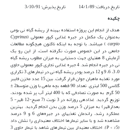
تاریخ دریافت: 14/1/89 تاریخ پذیرش: 3/10/91
چکیده
هدف از انجام این پروژه استفاده بهینه از ریشه گیاه نی بومی
به‌عنوان یک مکمل در جیره غذایی کپور معمولی (
Cyprinus
carpio
) می­باشد. با توجه به اینکه تاکنون هیچگونه مطالعات
جامعی در این خصوص صورت نگرفته است، از این رو یک
آزمایش 8 هفته­ای جهت دستیابی به میزان مطلوب ریشه گیاه
نی در جیره انجام شد. 4 جیره غذایی تجاری کپور معمولی حاوی
0، 3، 6، 9 و 12 درصد پودر ریشه گیاه نی در تیمار­های 3 تکراری
مورد تغذیه ماهیان جوان قرار گرفت. بین 15 عدد مخزن فایبر
گلاسی 500 لیتری تعداد 90 قطعه بچه ماهی با وزن متوسط2 ±
50 گرم به صورت تصادفی که با 400 لیتر آب پر شده بودند،
توزیع گردید. غذادهی روزانه در 3 نوبت (7 صبح-12 ظهر- 5
بعدازظهر) به میزان 5 درصد وزن بدن انجام گردید. بهترین
عملکرد رشد، راندمان تغذیه­ای در جیره‌های 6 و 9 درصد
مشاهده شد و با سایر تیمارها اختلاف معنی­داری را نشان داد
(5% > P). اختلاف معنی­دار بین تیمارهای شاهد با تیمار حاوی 3