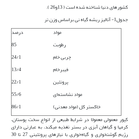
کشور­های دنیا شناخته شده است ( 13و26 ).
جدول1- آنالیز ریشه گیاه نی براساس وزن تر
مواد
درصد
رطوبت
85
چربی خام
24/1
فیبرخام
13/4
پروتئین
22/1
مواد نشاسته‌ای
55/6
خاکستر کل (مواد معدنی)
86/1
کپور معمولی معمولا در شرایط طبیعی از انواع سخت پوستان،
کرمها و گیاهان آبزی در بستر تغذیه می­کند، به عبارتی دارای
رژیم گوشتخواری و گیاه‌خواری با نیاز‌های پروتئینی 27 تا 30