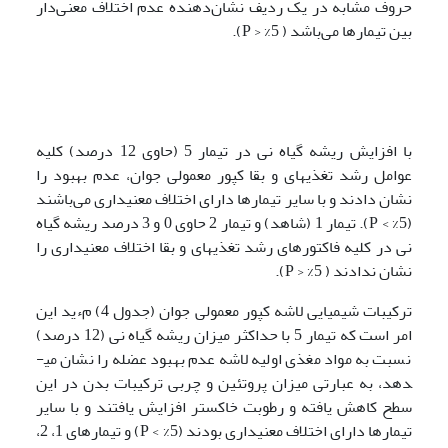
حروف مشابه در یک ردیف نشان‌دهنده عدم اختلاف معنی‌دار
بین تیمارها می‌باشد ( 5% < P).
با افزایش ریشه گیاه نی در تیمار 5 (حاوی 12 درصد) کلیه
عوامل رشد تغذیه­ای و بقا کپور معمولی جوان، عدم بهبود را
نشان دادند و با سایر تیمارها دارای اختلاف معنی­داری می‌باشند
(5% > P). تیمار 1 (شاهد) و تیمار 2 حاوی 0 و 3 درصد ریشه گیاه
نی در کلیه فاکتور­ها­ی رشد تغذیه­ای و بقا اختلاف معنی­داری را
نشان ندادند ( 5% < P).
ترکیبات شیمیایی لاشه کپور معمولی جوان (جدول 4) مءید این
امر است که تیمار 5 با حداکثر میزان ریشه گیاه نی (12 درصد)
نسبت به مواد مغذی اولیه لاشه عدم بهبود عضله را نشان می­
دهد، به عبارتی میزان پروتئین و چربی ترکیبات بدن در این
سطح کاهش یافته و رطوبت خاکستر افزایش یافتند و با سایر
تیمارها دارای اختلاف معنی­داری بودند (5% > P) و تیمارهای 1، 2،