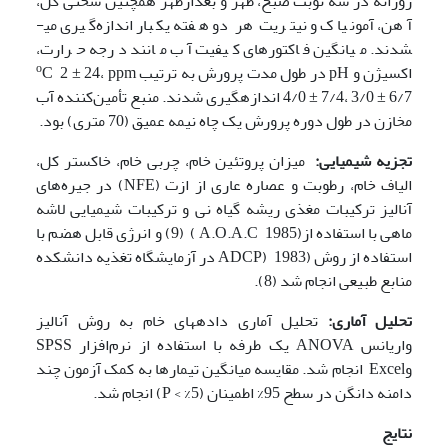
روزانه در سه نوبت صبح، ظهر و بعدازظهر همچنین سختی کل،
آهن، آمونیاک و نیتریت هر دو هفته یکبار اندازه‌گیری می­
شدند. میانگین فاکتور­های کیفیت آب مانند درجه حرارت،
o
اکسیژن و pH در طول مدت پرورش به ترتیب
C 2 ± 24، ppm
4/0 ± 7/4، 3/0 ± 6/7 اندازه­گیری شدند. منبع تأمین‌کننده آب
مخازن در طول دوره پرورش یک چاه نیمه عمیق (70 متری) بود.
تجزیه شیمیایی:
میزان پروتئین خام، چربی خام، خاکستر کل،
الیاف خام، رطوبت و عصاره عاری از ازت (NFE) در جیره‌های
آنالیز ترکیبات مغذی ریشه گیاه نی و ترکیبات شیمیایی لاشه
ماهی با استفاده از(A.O.A.C 1985 ) (9) و انرژی قابل هضم با
استفاده از روش (1983 (ADCP در آزمایشگاه تغذیه دانشکده
منابع طبیعی انجام شد (8).
تحلیل آماری:
تحلیل آماری داده­های خام به روش آنالیز
واریانس ANOVA یک طرفه با استفاده از نرم‌افزار SPSS
وExcel انجام شد. مقایسه میانگین تیمار­ها به کمک آزمون چند
دامنه دانگن در سطح 95% اطمینان (5% > P) انجام شد.
نتایج