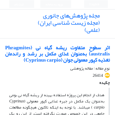
English
ورود به سامانه
ثبت نام
مجله پژوهش‌های جانوری
(مجله زیست شناسی ایران)
(علمی)
اثر سطوح متفاوت ریشه گیاه نی (Phragmites
australis) به‌عنوان غذای مکمل بر رشد و راندمان
تغذیه کپور معمولی جوان (Cyprinus carpio)
نوع مقاله : مقاله پژوهشی
26414
چکیده
هدف از انجام این پروژه استفاده بهینه از ریشه گیاه نی بومی
به‌عنوان یک مکمل در جیره غذایی کپور معمولی (
Cyprinus
carpio
) می­باشد. با توجه به اینکه تاکنون هیچگونه مطالعات
جامعی در این خصوص صورت نگرفته است، از این رو یک