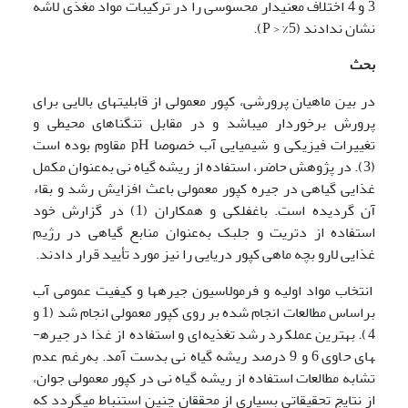
3 و 4 اختلاف معنی­دار محسوسی را در ترکیبات مواد مغذی لاشه
نشان ندادند (5% < P).
بحث
در بین ماهیان پرورشی، کپور معمولی از قابلیت­های بالایی برای
پرورش برخوردار می­باشد و در مقابل تنگنا­های محیطی و
تغییرات فیزیکی و شیمیایی آب خصوصا pH مقاوم بوده است
(3). در پژوهش حاضر، استفاده از ریشه گیاه نی به‌عنوان مکمل
غذایی گیاهی در جیره کپور معمولی باعث افزایش رشد و بقاء
آن گردیده است. باغفلکی و همکاران (1) در گزارش خود
استفاده از دتریت و جلبک به‌عنوان منابع گیاهی در رژیم
غذایی لارو بچه ماهی کپور دریایی را نیز مورد تأیید قرار دادند.
انتخاب مواد اولیه و فرمولاسیون جیره­ها و کیفیت عمومی آب
براساس مطالعات انجام شده بر روی کپور معمولی انجام شد (1 و
4). بهترین عملکرد رشد تغذیه‌ای و استفاده از غذا در جیره­
های حاوی 6 و 9 درصد ریشه گیاه نی بدست آمد. به‌رغم عدم
تشابه مطالعات استفاده از ریشه گیاه نی در کپور معمولی جوان،
از نتایج تحقیقاتی بسیاری از محققان چنین استنباط می­گردد که