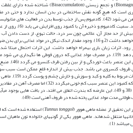
و تجمع که تحت عنوان بزرگنمایی زیستی (Biomagnification) و تجمع زیستی (Bioaccumulation) شناخته شده 
یوم از معدود عناصری است که هیچ گونه نقش ساختمانی در بدن انسان ندارد و حتی در م
بسیار کم نیز ایجاد مسمومیت می کند و سبب فقر آهن می شود (42). کادمیوم پس از جذب توسط بدن در فعالیت های متاب
آنزیمی شرکت نموده و سبب اختلال در آنها می گردد. سمیت کادمیوم و ذخیره آن با کمبود ر
یش از حد مجاز آن، علائمی چون سر درد، حالت تهوع، از دست دادن آب 
درد در ناحیه شکم، استفراغ و سرگیجه را به دنبال خواهد داشت (2 و 16). وجود مقدار اندک نیکل در مواد غذایی برای 
 رود، اثرات زیان باری بهمراه خواهد داشت. این اثرات احتمال مبتلا شد
سرطان ریه، بینی، حنجره و پروستات را افزایش می دهد (19). در مصرف مواد غذایی که درون قوطی ها نگهداری می ش
است مقداری قلع وجود داشته باشد، که مقدار بالای این عنصر باعث خوردگی 
دن ظروف کنسروی می باشد. جذب بیش از اندازه قلع ممکن است سبب س
ترین منبع آهن برای کودکان و بزرگسالان می باشد که کمبود این عنصر سبب کم خونی می­گردد (32) اما مصرف آ
باعث هموکروماتوزیس (Haemokrematosis) می­شود (38 و 49)، این عارضه که بندرت اتفاق می افتد، در بافت هایی بوجود م
طولانی مدت مواد غذایی پخته شده در ظروف آهنی است (49).
Tunnus tonggol
) استفاده شده است که ا
نه­ها منتقل شده­اند. ماهی هوور یکی از گونه­های خانواده تون ماهیان اس
باشد (1).