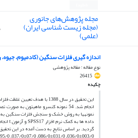
English
مجله پژوهش‌های جانوری
(مجله زیست شناسی ایران)
ص
(علمی)
اندازه گیری فلزات سنگین (کادمیوم، جیوه، ر
نوع مقاله : مقاله پژوهشی
26415
چکیده
این تحقیق در سال 1388 با هدف 
انجام شد. 54 نمونه کنسرو ماهی­تون به