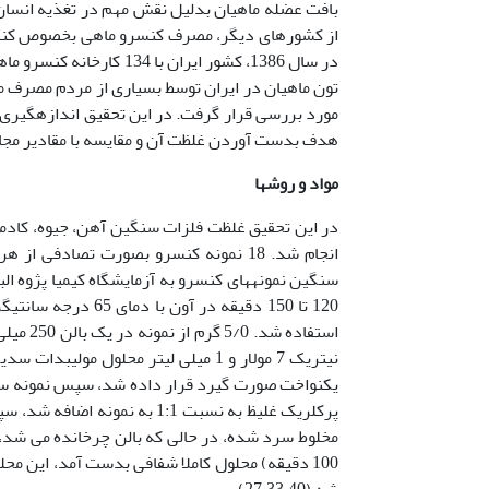
تون ماهیان در ایران توسط بسیاری از مردم مصرف م
مورد بررسی قرار گرفت. در این تحقیق اندازه­گیری 
هدف بدست آوردن غلظت آن و مقایسه با مقادیر مجا
مواد و روشها
در این تحقیق غلظت فلزات سنگین آهن، جیوه، کادمی
انجام شد. 18 نمونه کنسرو بصورت تصادف
سنگین نمونه­های کنسرو به آزمایشگاه کیمیا پژوه ال
120 تا 150 دقیقه د
پرکلریک غلیظ به نسبت 1:1 به
شد (27،33،40).