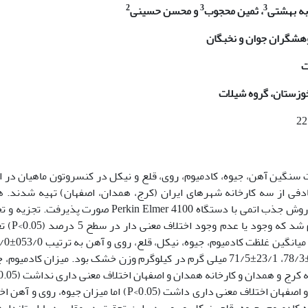
2
3
3
به بهشتی
، ثمین محجوب
و محسن حسینی
ژوهشگران جوان و نخبگان
ت
خوزستان، گروه شیلات
عیین غلظت فلزات سنگین آهن، جیوه، کادمیوم، روی، قلع و نیکل در کنسروتون ماهیان در 
 صورت تصادفی از سه کارخانه شهرهای ایران (کرج، همدان، اصفهان) تهیه شدند.
نمونه­ها به روش خشک و سنجش فلزات سنگین به روش جذب اتمی با دستگاه Perkin Elmer 4100 صورت پذیرف
داده ها به کمک نرم افزار SPSS17 و آزمون t ا
003/0±036/0، 031/0±086/0، 07/0±037/0، 95/0±78/3، 23/1±71/5 میلی گرم در کیلوگرم وزن خشک بود. میزان کادمیو
میزان کادمیوم، قلع و نیکل نمونه های کارخانه کرج و اصفهان اختلاف معنی داری داشت (P<0.05) اما میزان جیوه، 
مقادیر به دست آمده کادمیوم، جیوه، قلع، نیکل و روی در این تحقیق در مقایسه با استاندا