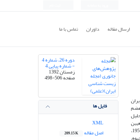
ورود به سامانه
ثبت نام
ارسال مقاله
داوران
تماس با ما
دوره 26، شماره 4
- شماره پیاپی 4
زمستان 1392
صفحه
498-506
ایران
فایل ها
 هضم
ت. تجزیه و تحلیل
XML
نجام شد که وجود یا عدم وجود اختلاف معنی دار در سطح 5 درصد (P<0.05) تعیین
گردید. بر اساس نتایج به دست آمده در این تحقیق میانگین غلظت کادمیوم، جیوه، نیکل، قلع، روی و آهن به ترتیب 053/0±195/0،
اصل مقاله
209.15 K
وم، جیوه،