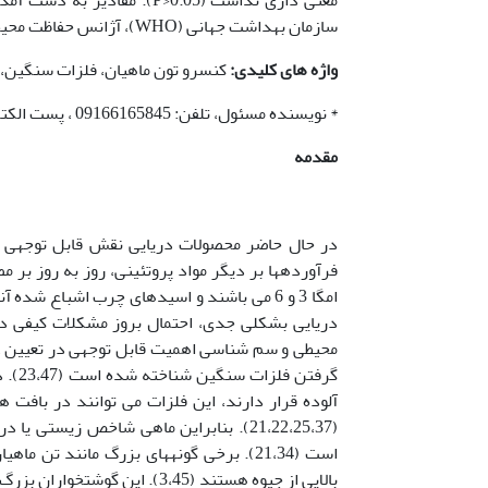
سازمان بهداشت جهانی (WHO)، آژانس حفاظت محیط زیست آمریکا (EPA) و سازمان غذا و داروی آمریکا (FDA) پایین تر بود.
واژه های کلیدی:
کنسرو تون ماهیان، فلزات سنگین، ک
* نویسنده مسئول، تلفن: 09166165845 ، پست الکترونیکی: mv.5908@gmail.com
مقدمه
در حال حاضر محصولات دریایی نقش قابل توجهی در
گرفت
آلوده قرار دارند، این فلزات می توانند در بافت 
(21،22،25،37). بنابراین ماهی شاخص زی
است (21،34). برخی گونه­های بزرگ مانند 
بالایی از جیوه هستند (3،45). ا