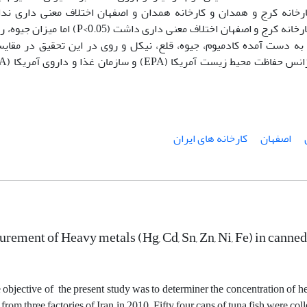
رخانه کرج و همدان و کارخانه همدان و اصفهان اختلاف معنی داری ن
(P>0.05). میزان کادمیوم، قلع و نیکل نمونه های کارخانه کرج و اصفهان اختلاف معنی داری داشت (<0.05
عنی داری نداشت (P>0.05). مقادیر به دست آمده کادمیوم، جیوه، قلع، نیکل و روی در این تحقیق در مقا
اصفهان
کارخانه های ایران
rement of Heavy metals (Hg, Cd, Sn, Zn, Ni, Fe) in canned t
 objective of the present study was to determiner the concentration of he
 from three factories of Iran in 2010. Fifty four cans of tuna fish were co