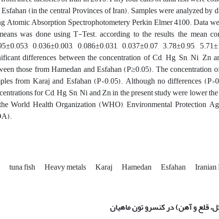
 Esfahan (in the central Provinces of Iran). Samples were analyzed by 
ng Atomic Absorption Spectrophotometery Perkin Elmer 4100. Data wer
means was done using T-Test. according to the results, the mean co
95±0.053, 0.036±0.003, 0.086±0.031, 0.037±0.07, 3.78±0.95, 5.7
nificant differences between the concentration of Cd, Hg, Sn, Ni, Z
ween those from Hamedan and Esfahan (P≥0.05). The concentration of 
ples from Karaj and Esfahan (P<0.05). Although no differences (P>
centrations for Cd, Hg, Sn, Ni and Zn in the present study were lower the 
the World Health Organization (WHO), Environmental Protection A
A).
d
tuna fish
Heavy metals
Karaj
Hamedan
Esfahan
Iranian 
ل، قلع و آهن) در کنسرو تون ماهیان