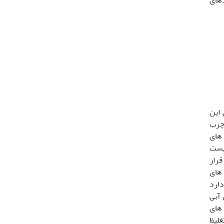
 این
اسیدهای چرب
سیستم های
ه است (30،35،41). مطالعات زیست
ر معرض قرار
آب های
دارد
 آبی
 های
تغلیظ