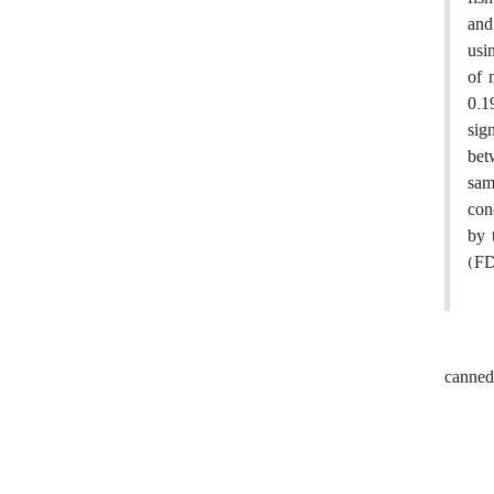
and
usi
of 
0.1
sig
bet
sam
con
by 
(FD
canne