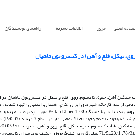
فحه اصلی
مرور
اطلاعات نشریه
راهنمای نویسندگان
وی، نیکل، قلع و آهن) در کنسرو تون ماهیان
تعیین غلظت فلزات سنگین آهن، جیوه، کادمیوم، روی، قلع و نیکل در کنسروتون ماهیان در 
 صورت تصادفی از سه کارخانه شهرهای ایران (کرج، همدان، اصفهان) تهیه شدند.
نمونه­ها به روش خشک و سنجش فلزات سنگین به روش جذب اتمی با دستگاه Perkin Elmer 4100 صورت پذیرف
داده ها به کمک نرم افزار SPSS17 و آزمون t ا
003/0±036/0، 031/0±086/0، 07/0±037/0، 95/0±78/3، 23/1±71/5 میلی گرم در کیلوگرم وزن خشک بود. میزان کادمی