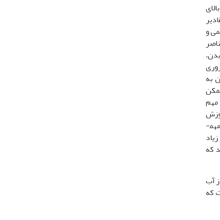
دارای غلظت بالای
قادیر
ولیسمی و
وی افزایش می یابد (6). روی از عناصر
بدن،
بدن ضروری
ن به
ود ممکن
و از بین رفتن ظرف کنسرو می گردد (46). منبع مهم
وزش
معده، اسهال، استفراغ، حالت تهوع، کم خونی، مشکلات مربوط به کلیه و کبد و سوزش و خارش چشم و پوست گردد (19). ماهی مهم­
هن در مقادیر زیاد
ی­آید که
ز آب
ت که