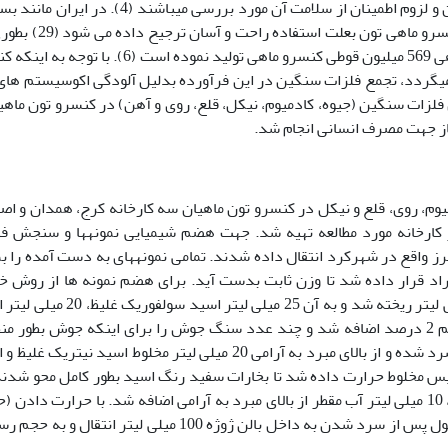
بافت عضله ماهیان بدلیل نقش مهم در تغذیه انسان و لزوم اطمینان از سلامت آن مورد بررسی می­باشند (4)
از کشورهای دیگر، مصرف کنسرو ماهی بخصوص کنسرو ماهی تون بعلت استف
در سال 1386، کشور ایران با 134 کارخانه کنسرو ماهی 569 میلیون قوطی کنسرو ماهی تولید نموده است (6). 
ی­گردد، تجمع فلزات سنگین در این فرآورده بدلیل آلودگی اکوسیستم های
فلزات سنگین (جیوه، کادمیوم، نیکل، قلع، روی و آهن) در کنسرو تون ماهیا
ز جهت مصرف انسانی انجام شد.
وم، روی، قلع و نیکل در کنسرو تون ماهیان سه کارخانه کرج، همدان و اص
ی از هر کارخانه مورد مطالعه تهیه شد. جهت هضم شیمیایی نمونه­ها و سنجش ف
برز واقع در شهرکرد انتقال داده شدند. تمامی نمونه­های به دست آمده را 
ر آون با دمای 65 درجه سانتیگراد قرار داده شد تا وزن ثابت بدست آید. برای هضم نمونه ها از رو
استفاده شد. 5/0 گرم از نمونه در یک بالن 250 میلی لیتر ریخته شد و به آن 25 میلی لیتر ا
نیتریک 7 مولار و 1 میلی لیتر محلول مولیبدات سدیم 2 درصد اضافه شد و چند عدد سنگ جوش را برای اینکه جوش بطور
یکنواخت صورت گیرد قرار داده شد، سپس نمونه سرد شده و از بالای مبرد به آرامی 20 میلی لیتر مخلوط اسید نیتری
 نمونه اضافه شد، سپس مخلوط حرارت داده شد تا بخارات سفید رنگ اسید بطور کامل محو شدن
مخلوط سرد شده، در حالی که بالن چرخانده می شد، 10 میلی لیتر آب مقطر از بالای مبرد به آرامی اضافه شد. با حرارت داد
100 دقیقه) محلول کاملا شفافی بدست آمد، این محلول پس از سرد شدن به داخل بالن ژوژه 100 میلی لیتر انتقال