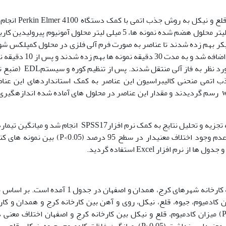
همچنین سنجش فلزات جیوه، کادمیوم، روی، آهن، قلع و نیکل به روش ج
جهت اندازه گیری عناصر مورد نظر ابتدا به 10 میلی لیتر محلول هضم شده نمونه ها، 5 میلی لیتر محلول آمونیوم پیرولی
2 دقیقه نمونه ها با شیکر بهم زده شدند تا عناصر به صورت فرم آلی فلزی در محلول کمپلکس ش
سپس به نمونه ها 2 میلی لیتر متیل ایزوبوتیل کتون اضافه شد و به مدت 30 دقیقه 
ها در دور 2500 بار در دقیقه سانتریفوژ و عناصر مورد نظر به فاز آلی منتقل ش
ب اتمی منحنی کالیبراسیون این عناصر به کمک استانداردهای این عنا
ماتریکس مدیفایر پالادیم توسط نرم افزارwin Lab 32 رسم گردیدند و مقدار این عناصر در محلول های آماده شده اندازه­
در این بررسی آنالیز آماری داده­ها پارامتریک بود که تجزیه و تحلیل نتایج به کمک نرم افزارSPSS17 انجام شد و 
کمک آزمون t با یکدیگر مقایسه شدند که وجود یا عدم وجود اختلاف معنی­دار در سطح 95 درصد (<0.05
م افزار Excel استفاده گردید.
میانگین غلظت فلزات سنگین نمونه های کنسرو سه کارخانه شهرهای کرج، همدان و اصفهان در جدول 1 آمد
ن t در این تحقیق میزان کادمیوم، جیوه، قلع، نیکل، روی و آهن بین کارخانه کرج و همدان و کا
همدان و اصفهان اختلاف معنی­داری نداشت (P>0.05) میزان کادمیوم، قلع و نیکل بین کارخانه کرج و اصفهان اختلاف مع
داشت (P<0.05) اما میزان جیوه، روی و آهن اختلاف معنی­داری نداشت (P>0.05). میانگین غلظت کادمیوم، جیوه، نیکل، 