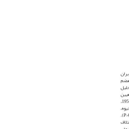
ایران
 هضم
ت. تجزیه و تحلیل
نجام شد که وجود یا عدم وجود اختلاف معنی دار در سطح 5 درصد (P<0.05) تعیین
گردید. بر اساس نتایج به دست آمده در این تحقیق میانگین غلظت کادمیوم، جیوه، نیکل، قلع، روی و آهن به ترتیب 053/0±195/0،
م، جیوه،
قلع، نیکل، روی و آهن بین نمونه های کنسرو کارخانه کرج و همدان و کارخانه همدان و اصفهان اختلاف معنی داری نداشت (P>0.05).
روی و آهن اختلاف
ردهای