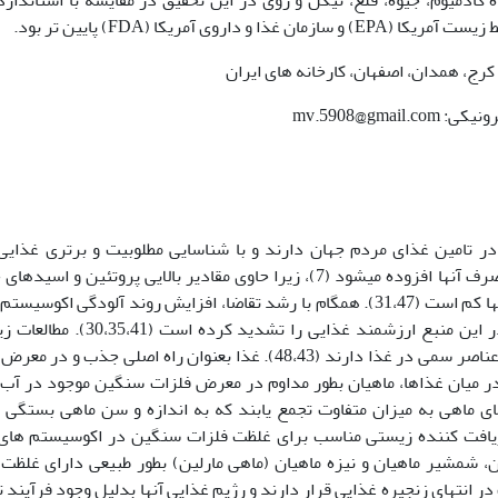
رج، همدان، اصفهان، کارخانه های ایران
 تامین غذای مردم جهان دارند و با شناسایی مطلوبیت و برتری غذایی
فرآورده­ها بر دیگر مواد پروتئینی، روز به روز بر مصرف آنها افزوده می­شود (7)، زیرا حاوی مقادیر بالایی پروتئین و 
امگا 3 و 6 می باشند و اسیدهای چرب اشباع شده آنها کم است (31،47). همگام با رشد تقاضا، افزایش روند آلودگی اکو
دریایی بشکلی جدی، احتمال بروز مشکلات کیفی در این منبع ارزشمند غذایی را تشدید کرد
محیطی و سم شناسی اهمیت قابل توجهی در تعیین عناصر سمی در غذا دارند (48،43). غذا بعنوان راه اصلی جذب و د
ن فلزات سنگین شناخته شده است (23،47). در میان غذاها، ماهیان بطور مداوم در معرض فلزات سنگین موجود در 
های ماهی به میزان متفاوت تجمع یابند که به اندازه و سن ماهی بستگی 
ستی یا دریافت کننده زیستی مناسب برای غلظت فلزات سنگین در اکوسیستم های
تن ماهیان، شمشیر ماهیان و نیزه ماهیان (ماهی مارلین) بطور طبیعی دارای غلظت
ین گوشتخواران بزرگ در انتهای زنجیره غذایی قرار دارند و رژیم غذایی آنها بدلیل وجود فرآیند 