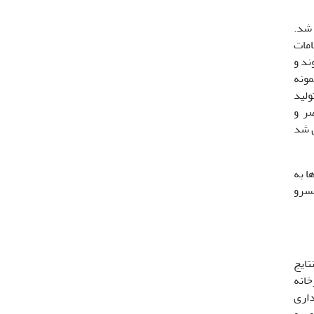
ذب اتمی با کمک دستگاه Perkin Elmer 4100 انجام شد.
دین کاربامات
وند و
نمونه ها بهم زده شدند و پس از 10 دقیقه نمونه
دند. پس از تنظیم کوره و سیستمEDL (منبع تولید
صر و
گیری شد
میانگین تیمارها به
P) بین نمونه های کنسرو
ه است. بر اساس نتایج
رخانه
نی داری
قلع، روی و