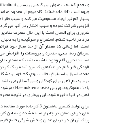
جیوه است (26،36،43،44). کادم
ضروری برای انسان است با این حال مصرف مقادیر ب
است، اما زمانی که مقدار آن از حد مجاز خود فراتر
آلودگی فلز قلع در غذاهای کنسرو شده رنگ کر
آهن در آنها ذخیره شود. این بیماری در نتیجه مصرف 
برای تولید کنسرو ماهی­تون 3 کارخانه مورد مطالعه در این تحقیق از عضله ماهی هوور (
های دریای عمان در چابهار صیده شده و به این کارخا
پراکنش آن در دریای عمان و بخش شرقی خلیج فارس می­