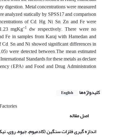
dry digestion. Metal concentrations were measured
e analyzed statically by SPSS17 and comparison
ncentrations of Cd, Hg, Ni, Sn, Zn and Fe were
-1
1±1.23 mgKg
dw respectively. There were no
n and Fe in samples from Karaj with Hamedan and
Cd, Sn and Ni showed significant differences in
0.05) were detected between.The mean estimated
International Standards for these metals as declare
gency (EPA) and Food and Drug Administration
کلیدواژه‌ها
English
Factories
اصل مقاله
اندازه گیری فلزات سنگین (کادمیوم، جیوه، روی، نیک