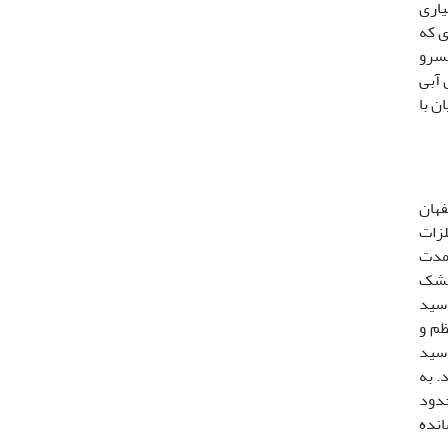
. در ایران مانند بسیاری
اده راحت و آسان ترجیح داده می شود (29) بطوری که
با توجه به اینکه کنسرو
 آبی
ن با
فهان
لزات
بمدت
ش خشک
سید سولفوریک غلیظ، 20 میلی لیتر اسید
 منظم و
ک غلیظ و اسید
د. به
ن (حدود
 و به حجم رسانده