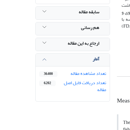
داشت
سابقه مقاله
P) اما میزان جیوه، روی و
یسه با
استانداردهای سازمان بهداشت جهانی (WHO)، آژانس حفاظت محیط زیست آمریکا (EPA) و سازمان غذا و داروی آمریکا (FDA)
هم رسانی
ارجاع به این مقاله
آمار
تعداد مشاهده مقاله
36,400
تعداد دریافت فایل اصل
6,202
مقاله
Measu
The
fish