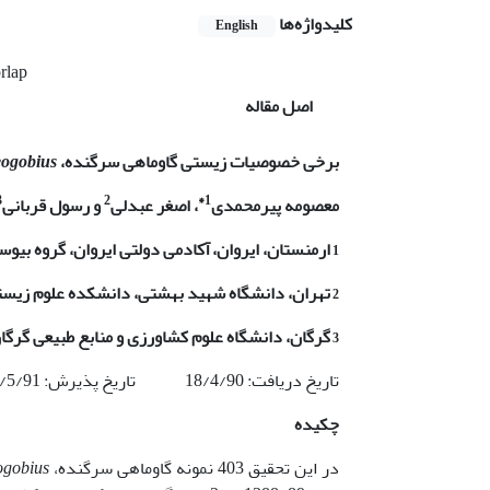
کلیدواژه‌ها
English
rlap
اصل مقاله
برخی خصوصیات زیستی گاوماهی سرگنده،
ogobius
3
2
1*
معصومه پیرمحمدی
، اصغر عبدلی
و رسول قربانی
1
ارمنستان، ایروان،
آکادمی دولتی ایروان، گروه بیوس
2
تهران، دانشگاه شهید بهشتی، دانشکده علوم زیس
3
گرگان، دانشگاه علوم کشاورزی و منابع طبیعی گرگا
تاریخ دریافت: 18/4/90 تاریخ پذیرش: 12/5/91
چکیده
در این تحقیق 403 نمونه گاوماهی سرگنده،
gobius