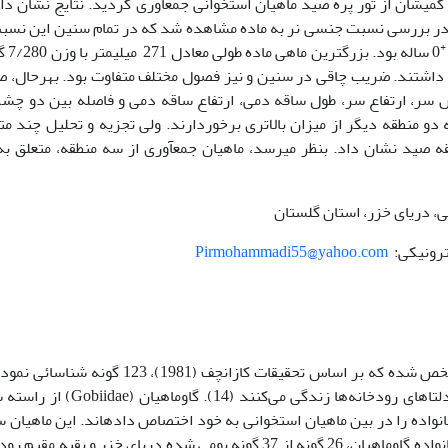
، میانکاله و گمیشان از تور پره صید ماهیان استخوانی جمع­آوری گردید. نتایج نشان د
. در بررسی نسبت جنسی نر به ماده مشاهده شد که در تمام سنین این نسب
+
0 ساله بود. بزرگ­
 طولی معادل 326 میلی­­متر و وزن 2/254 گرم داشتند. ضریب چاقی در سنین و نیز فصول مختلف متفاوت بود. بهرحال
سر، ارتفاع سر، طول ساقه دمی، ارتفاع ساقه دمی و فاصله بین دو چش
و منطقه دیگر از میزان بالاتری برخوردارند. ولی تجزیه و تحلیل چند مت
ه صید نشان داد. بنظر می­رسد، ماهیان جمع­آوری از سه منطقه، متعلق ب
 دریای خزر، استان گلستان
Pirmohammadi55@yahoo.com
در دریای خزر 154 گونه و زیرگونه ماهی مختلف مشخص شده که بر اساس تحقیقات کازانچف (1981)، 123 گ
(9). 100 گونه و زیر گونه از 17 خانواده، در دریا و دلتاهای رودخانه‌ها زندگی می‌کنند (14)
خانواده را در بین ماهیان استخوانی به خود اختصاص داده­اند. این ماهیان 
هر دو منطقه کم شور و بسیار شور دریا می‌باشند. خانواده گاوماهیان، 26 گونه از 37 گونه بومی شده دریای خزر و بقیه 