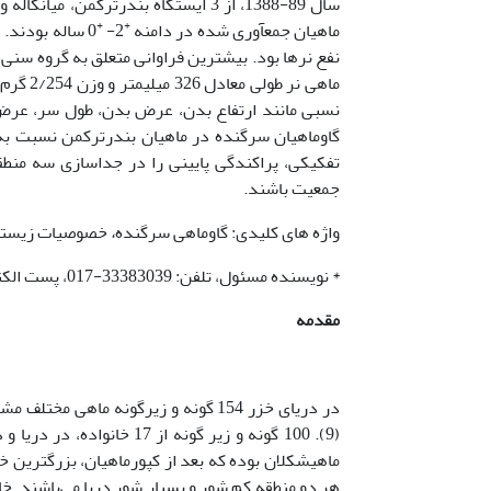
سال 89-1388، از 3 ایستگاه بندرترکمن
+
+
ماهیان جمع­آوری شده در دامنه
2-
0 ساله بودند
نفع نرها بود. بیشترین فراوانی متعلق به گروه سنی
ماهی نر
نسبی مانند ارتفاع بدن، عرض بدن، طول سر، عرض 
گاوماهیان سرگنده در ماهیان بندرترکمن نسبت به د
تفکیکی، پراکندگی پایینی را در جداسازی سه منطق
جمعیت باشند.
واژه های کلیدی: گاوماهی سرگنده
،
خصوصیات زیستی،
* نویسنده مسئول، تلفن: 33383039-017، پست الکترونیکی:
مقدمه
ماهی­شکلان بوده که بعد از کپورماهیان، بزرگ­ترین 