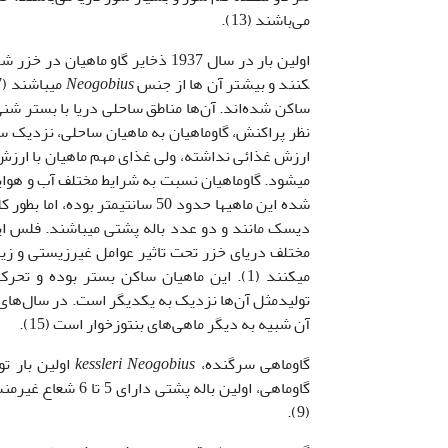
می‌باشند (13).
کنند و بیشتر آن ها از جنس
Neogobius
ارزش غذائی نداشته، ولی غذای مهم ماهیان با ارزش 
دیسک ­مانند و دو عدد باله پشتی می­باشند. فلس ای
می­کنند (1). این ماهیان ساکن بستر بوده
آن شبیه به دیگر ماهی‌های بنتوزخوار است (15).
گاوماهی سرگنده،
Neogobius
kessleri
(9).