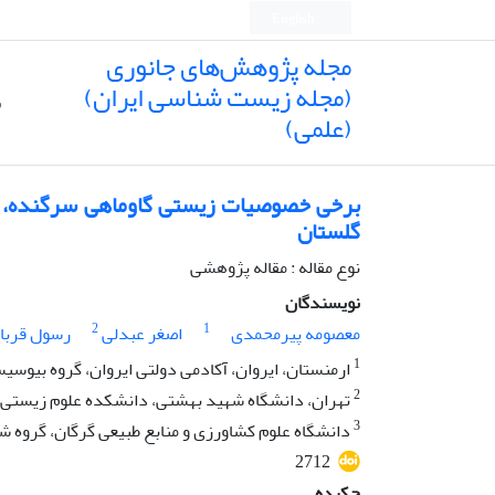
English
مجله پژوهش‌های جانوری
(مجله زیست شناسی ایران)
ص
(علمی)
گلستان
نوع مقاله : مقاله پژوهشی
نویسندگان
2
1
معصومه پیرمحمدی
اصغر عبدلی
رسول قربا
1
ارمنستان، ایروان، آکادمی دولتی ایروان، گروه بیوسیس
2
تهران، دانشگاه شهید بهشتی، دانشکده علوم زیستی
3
دانشگاه علوم کشاورزی و منابع طبیعی گرگان، گروه ش
2712
چکیده