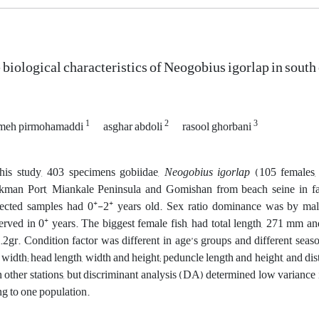
biological characteristics of Neogobius igorlap in south
1
2
3
meh pirmohamaddi
asghar abdoli
rasool ghorbani
this study, 403 specimens gobiidae,
Neogobius
igorlap
(105 females, 
kman Port, Miankale Peninsula and Gomishan from beach seine in fall
+
+
lected samples had 0
-2
years old. Sex ratio dominance was by male
+
erved in 0
years. The biggest female fish, had total length, 271 mm 
.2gr. Condition factor was different in age’s groups and different seaso
 width; head length, width and height; peduncle length and height, and di
n other stations, but discriminant analysis (DA) determined low variance 
ng to one population.