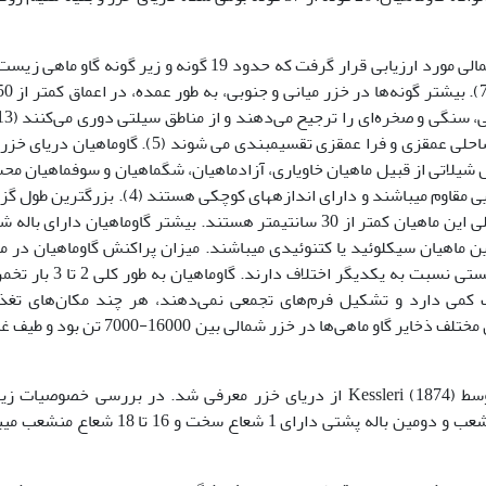
نظر پراکنش، گاوماهیان به ماهیان ساحلی، نزدیک ساحلی عمق­زی و فرا عمق­زی تقسیم­بندی می شوند (5). گاو
شیلاتی از قبیل ماهیان خاویاری، آزادماهیان، شگ­ماهیان و سوف­ماهیان م
می­شود. گاوماهیان نسبت به شرایط مختلف آب و هوایی مقاوم می­باشند و دارای اندازه­های کوچکی هستند 
شده این ماهی­ها حدود 50 سانتی­متر بوده، اما بطور کلی این ماهیان کمتر از 30 سانتی­متر هستند. بیشتر گاوماهیان دارای
ن ماهیان سیکلوئید یا کتنوئیدی می­باشند. میزان پراکنش گاوماهیان در م
مختلف دریای خزر تحت تاثیر عوامل غیرزیستی و زیستی نسبت به یکدیگر اختلاف دارن
 و تحرک کمی دارد و تشکیل فرم‌های تجمعی نمی‌دهند، هر چند مکان‌های تغذ
تولید‌مثل آن‌ها نزدیک به یکدیگر است. در سال‌های مختلف ذخایر گاو ماهی‌ها در خزر شمالی بین 00
اولین بار توسط Kessleri (1874) از دریای خزر معرفی شد. در بررسی خصوصیات
گاوماهی، اولین باله پشتی دارای 5 تا 6 شعاع غیرمنشعب و دومین باله پشتی دارای 1 شعاع سخت و 16 