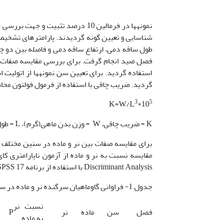
نمونه­ها در فرمالین 10 درصد تثبیت
شناسایی و تعیین گونه گردیدند. پارامترهای تشخ
طول ساقه دمی، ارتفاع ساقه دمی و فاصله بین دو چ
فصل صید انجام گرفت. برای بررسی مقایسه صفات 
استفاده گردید. برای تعیین سن نمونه­ها از اتولیت 
گردید. ضریب چاقی با استفاده از فرمول فولتون محاسبه
3
5
K=W/L
×10
K = ضریب چاقی، W = وزن بدن ماهی(گرم)، L = طول کل (میلی­متر)
برای مقایسه صفات بین نر و ماده در سنین مختلف و 
Discriminant Analysis با استفاده از برنامه 17 SPSS انجام گرفت.
جدول 1- فراوانی گاوماهیان سرگنده نر و ماده در سنین مختلف در ایستگاه­ها در استان گلستان
نسبت نر
فصل
سن
ماده
نر
P
به ماده