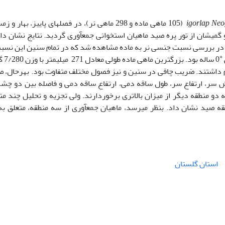
Neo
igorlap
(105 ماهی ماده و 298 ماهی نر)، در فصل­های پاییز، بهار و 
ن، میانکاله و گمیشان از تور پره صید ماهیان استخوانی جمع­آوری گردید. نتایج نشان د
. در بررسی نسبت جنسی نر به ماده مشاهده شد که در تمام سنین این نسب
+
0 ساله بود. بزرگ
ر طولی معادل 326 میلی­­متر و وزن 2/254 گرم داشتند. ضریب چاقی در سنین و نیز فصول مختلف متفاوت بود. بهرحال
 سر، ارتفاع سر، طول ساقه دمی، ارتفاع ساقه دمی و فاصله بین دو چش
و منطقه دیگر از میزان بالاتری برخوردارند. ولی تجزیه و تحلیل چند مت
ه صید نشان داد. بنظر می­رسد، ماهیان جمع­آوری از سه منطقه، متعلق ب
استان گلستان