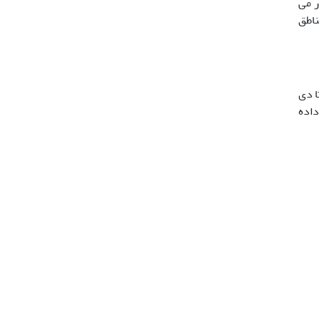
ر می
ناطق
 گاوماهی از سواحل شرقی دریای خزر از 3 ایستگاه بندر ترکمن، میانکاله، گمیشان و از بهمن ماه 1388 تا دی
ردید. موقعیت جغرافیایی ایستگاه­ها در شکل 1 نشان داده