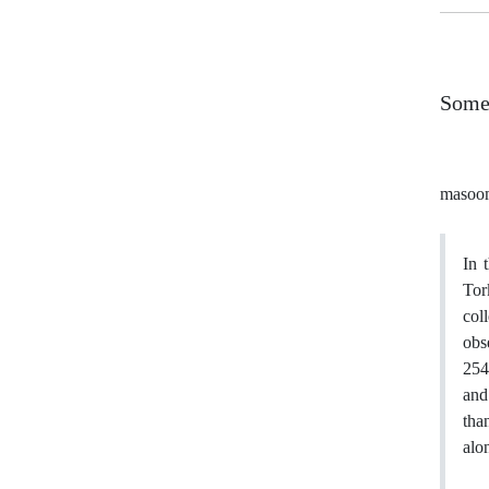
Some 
masoo
In 
Tor
col
obs
254
and
tha
alo