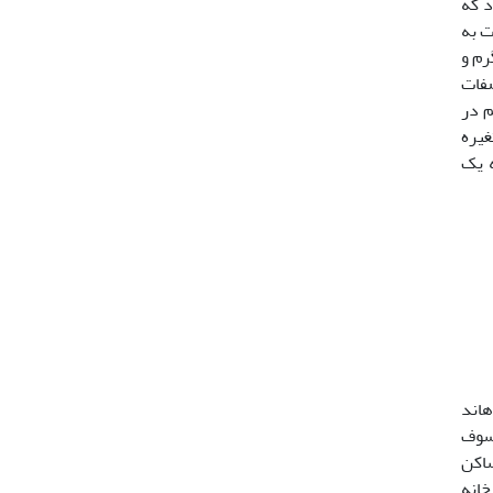
اد که
ت به
ترین ماهی ماده طولی معادل 271 میلی­متر با وزن 7/280 گرم و
، صفات
م در
غیره
ه یک
ونه شناسائی نموده­اند
. گاوماهیان (Gobiidae) از راسته سوف
ساکن
مقیم رودخانه