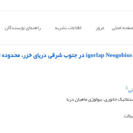
فحه اصلی
مرور
اطلاعات نشریه
راهنمای نویسندگان
برخی خصوصیات زیستی گاوماهی سرگنده، igorlap Neogobius در جنوب شرقی دریای خزر، م
3
نی
تماتیک جانوری، بیولوژی ماهیان دریا
یلات