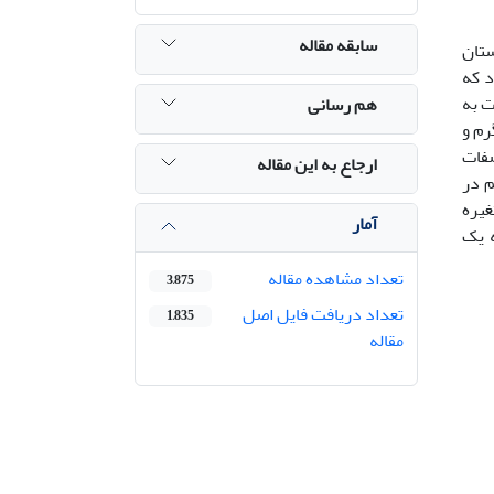
سابقه مقاله
زمستان
اد که
ت به
هم رسانی
­ترین ماهی ماده طولی معادل 271 میلی­متر با وزن 7/280 گرم و
، صفات
ارجاع به این مقاله
م در
غیره
آمار
ه یک
تعداد مشاهده مقاله
3,875
تعداد دریافت فایل اصل
1,835
مقاله