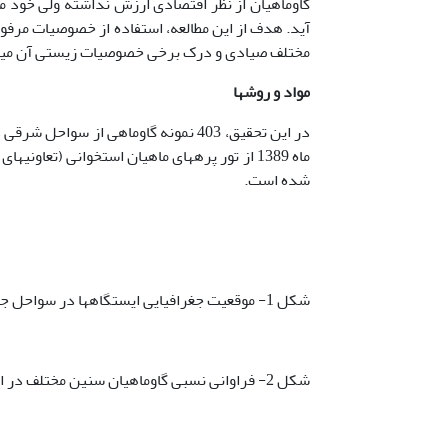
گاوماهیان از نظر اقتصادی ارزش نداشته ولی خود م
آید. هدف از این مطالعه، استفاده از خصوصیات مرفو
مختلف صیادی و درک برخی خصوصیات زیستی آن می­ب
مواد و روشها
شده است.
شکل 1- موقعیت جغرافیایی ایستگاه­ها در سواحل جنوب شرقی دریای خزر (محدوده استان گلستان
شکل 2- فراوانی نسبی گاوماهیان سنین مختلف در ایستگاه­ها در استان گلستان