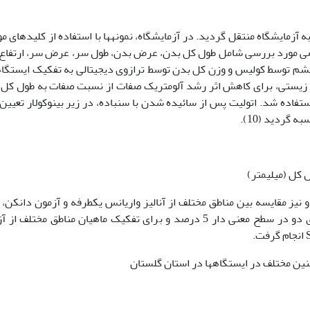
 و جهت بررسی به آزمایشگاه منتقل گردید. در آزمایشگاه، نمونه­ها با استفاده از کلیدهای 
یصی مورد بررسی شامل طول کل بدن، عرض بدن، طول سر، عرض سر، ارتفاع
شم توسط کولیس و وزن کل بدن توسط ترازوی دیجیتالی به تفکیک ایستگاه­
زیستی، برای کاهش اثر رشد آلومتریک صفات از نسبت صفات به طول کل 
استفاده شد. اتولیت پس از سائیده ­شدن با سنباده، در زیر بینوکولار تعیی
 گردید (10).
نیز مقایسه بین مناطق مختلف از آنالیز واریانس یک­طرفه و آزمون دانکن، 
مقایسه نسبت به نر و ماده از آزمون ناپارامتری کای دو در سطح معنی دار 5 درصد و برای تفکیک ماهیان مناطق مختل