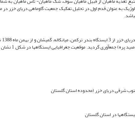
نبع تغذیه ماهیان از قبیل ماهیان سوف، شگ ماهیان- تاس ماهیان به شما
لوژیک به عنوان قدم اول در تحلیل تفکیک جمعیت گاوماهی دریای خزر در م
اشد.
در این تحقیق، 403 نمونه
ماه 1389 از تور پره­های ماهیان استخوانی (تعاونی­های صید پره) جمع­آوری گ