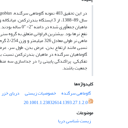
در این تحقیق 403 نمونه گاوماهی سرگنده،
gobius
سال 89-1388، از 3 ایستگاه بندرترکم
+
+
ماهیان جمع­آوری شده در دامنه
2-
0 ساله بودند
نفع نرها بود. بیشترین فراوانی متعلق به گروه سنی
ماهی ن
نسبی مانند ارتفاع بدن، عرض بدن، طول سر، عرض
گاوماهیان سرگنده در ماهیان بندرترکمن نسبت به د
تفکیکی، پراکندگی پایینی را در جداسازی سه منطق
جمعیت باشند.
کلیدواژه‌ها
گاوماهی سرگنده
خصوصیات زیستی
دریای خزر
20.1001.1.23832614.1393.27.1.2.0
موضوعات
زیست شناسی دریا