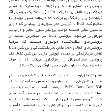
پروتئین در غشای هسته، رتیکولوم اندوپلاسمیک و غشای
میتوکندری­ها تظاهر پیدا می‌کند (
15
). ژن Bcl2 یک پروتئین 26
کیلودالتونی را رمزگذاری می‌کند که می‌تواند مسیر آپوپتوز را
تنظیم کند. Bcl2 با افزایش عمر سلول‌های اپیتلیالی که دارای
پتانسیل تمایز هستند موجب پرولیفراسیون، تمایز و درنهایت
مورفوژنز می‌شود. پروتئین Bcl2 نیز مهم‌ترین دسته از
پروتئین‌های تنظیم‌کننده آپوپتوزی هستند که درآن­ها
پروتئین‌های Bad و Bax نقش تحریک‌کنندگی و پروتئین Bcl2
نقش بازدارندگی بر پدیده آپوپتوز دارند. پروتئین Bcl2 یک
پروتئین میتوکندریال را رمزگذاری می‌کند که از مرگ
برنامه‌ریزی‌شده سلول‌های طبیعی جلوگیری می‌کند (
16
).
تغییرات قابل‌توجه در کبد، در کبدهای تحریک‌شده و در سطح
بیان پروتئین‌های اعم از مقاوم و یا حساس به آپوپتوز به نام
BclX، Bax، Bad، 53P می‌باشد، آسیب هپاتوسیت­ها نقص
عملکرد کبد را به دنبال خواهد داشت. در بیشتر آسیب‌های
کبدی آپوپتوز نقش اصلی را بازی می‌کند که معمولاً با التهاب و
فیبروز همراه است. در سرطان‌های کبد نیز هپاتوسیت­ها آسیب
می‌بینند که در این صورت حذف سلولی به‌وسیله آپوپتوز،