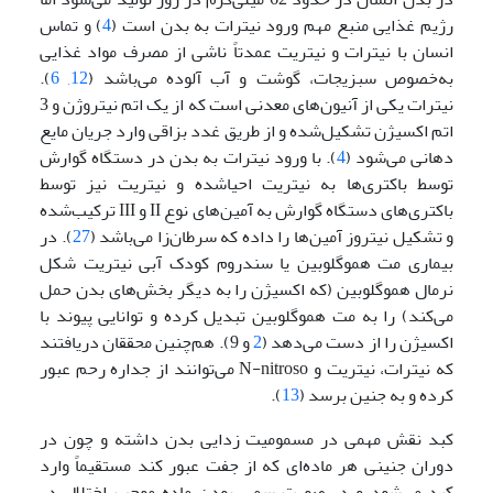
رژیم غذایی منبع مهم ورود نیترات به بدن است (
4
) و تماس
انسان با نیترات و نیتریت عمدتاً ناشی از مصرف مواد غذایی
به‌خصوص سبزیجات، گوشت و آب آلوده می‌باشد (
12
,
6
).
نیترات یکی از آنیون‌های معدنی است که از یک اتم نیتروژن و 3
اتم اکسیژن تشکیل‌شده و از طریق غدد بزاقی وارد جریان مایع
دهانی می‌شود (
4
). با ورود نیترات به بدن در دستگاه گوارش
توسط باکتری‌ها به نیتریت احیاشده و نیتریت نیز توسط
باکتری‌های دستگاه گوارش به آمین‌های نوع II و III ترکیب‌شده
و تشکیل نیتروز آمین‌ها را داده که سرطان‌زا می‌باشد (
27
). در
بیماری مت هموگلوبین یا سندروم کودک آبی نیتریت شکل
نرمال هموگلوبین (که اکسیژن را به دیگر بخش‌های بدن حمل
می‌کند) را به مت هموگلوبین تبدیل کرده و توانایی پیوند با
اکسیژن را از دست می‌دهد (
2
و 9). هم‌چنین محققان دریافتند
که نیترات، نیتریت و N-nitroso می‌توانند از جداره رحم عبور
کرده و به جنین برسد (
13
).
کبد نقش مهمی در مسمومیت زدایی بدن داشته و چون در
دوران جنینی هر ماده‌ای که از جفت عبور کند مستقیماً وارد
کبد می‌شود و در صورت سمی بودن ماده موجب اختلال در