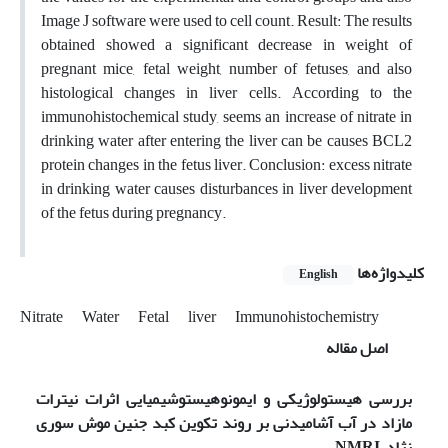
Image J software were used to cell count. Result: The results
obtained showed a significant decrease in weight of
pregnant mice, fetal weight, number of fetuses, and also
histological changes in liver cells. According to the
immunohistochemical study, seems an increase of nitrate in
drinking water after entering the liver can be causes BCL2
protein changes in the fetus liver. Conclusion: excess nitrate
in drinking water causes disturbances in liver development
of the fetus during pregnancy.
کلیدواژه‌ها
English
Nitrate
Water
Fetal
liver
Immunohistochemistry
اصل مقاله
بررسی هیستولوژیکی و ایمونوهیستوشیمیایی اثرات نیترات
مازاد در آب آشامیدنی بر روند تکوین کبد جنین موش سوری
نژاد
NMRI