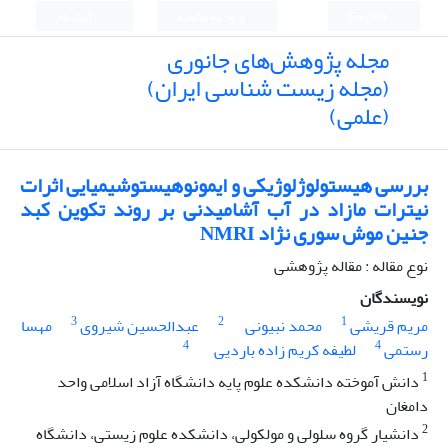
English
ورود به سامانه
ثبت نام
مجله پژوهش‌های جانوری
(مجله زیست شناسی ایران)
(علمی)
بررسی هیستولوژلوژیکی و ایمونوهیستوشیمیایی اثرات
نیترات مازاد در آب آشامیدنی بر روند تکوین کبد
جنین موش سوری نژاد NMRI
نوع مقاله : مقاله پژوهشی
نویسندگان
3
2
1
مریم قریشی
محمد نبیونی
عبدالحسین شیروی
مهسا
4
4
رستمی
لطیفه کریم زاده باردیی
1
دانش آموخته دانشکده علوم پایه دانشگاه آزاد اسلامی واحد
دامغان
2
دانشیار گروه سلولی و مولکولی، دانشکده علوم زیستی، دانشگاه