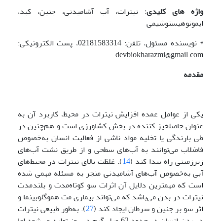
واژه
های
کلیدی
: نیترات، آب آشامیدنی، جنین، کبد،
ایمونوهیستوشیمی
* نویسنده مسئول، تلفن: 02181583314، پست الکترونیکی:
devbiokharazmi@gmail.com
مقدمه
یکی از عوامل عمده افزایش نیترات در محیط، کاربرد آن به
عنوان حاصلخیز کننده در بخش کشاورزی است و هم‌چنین در
طی بارندگی یا تخلیه مواد ناشی از فعالیت انسان به‌خصوص
فاضلاب می‌توانند به آب‌های سطحی و از طریق نشت آب‌های
زیرزمینی راه پیدا کند (
14
). غلظت بالای نیترات در محیط‌های
آبی به‌خصوص آب‌های آشامیدنی منجر به مسئله مهمی شده
است که مهمترین دلایل آن اثرات سو کوتاه‌مدت و بلندمدت
نیترات در بدن می‌باشد که می‌تواند بیماری مت هموگلوبینما و
اثر سو بر جنین و سرطان ایجاد کند (
27
). به‌طور طبیعی نیترات
در بدن انسان در حدود 62 میلی‌گرم در روز تولید می‌شود اما