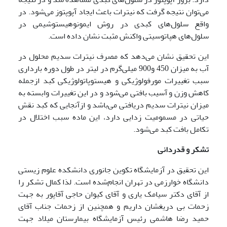
می‌توان نتیجه گرفت که نیترات باعث ایجاد آپوپتوز می‌شود. در
واقع سلول‌های کبدی در روش ایمونوهیستوشیمی در
سلول‌های هپاتوسیتی واکنش مثبت نشان داده است.
این تحقیق نشان می‌دهد که مصرف نیترات سدیم محلول در
آب به میزان 450 و900 میلی‌گرم در لیتر در طول دوره بارداری
سبب تغییرات مورفولوژیکی و هیستوپاتولوژیکی کبد ازجمله
کاهش وزن و آسیب بافتی می‌شود و در این تغییرات وابسته به
میزان نیترات سدیم دریافتی می‌باشد و ازآنجایی که کبد نقش
حیاتی در مسمومیت زدایی دارد، این ماده سبب اختلال در
تکامل بافت کبد می‌شود.
تشکر و قدردانی
این تحقیق در آزمایشگاه تکوین جانوری دانشکده علوم زیستی
دانشگاه خوارزمی در تهران انجام‌شده است. لذا کمال تشکر را
از آقای دکتر سیامک یاری و آقای کیوان حاجی آقاپور به جهت
زحمات بی دریغشان داریم و همچنین از زحمات جناب آقای
حمید رضا هاشمی رئیس آزمایشگاه بیمارستان میلاد جهت