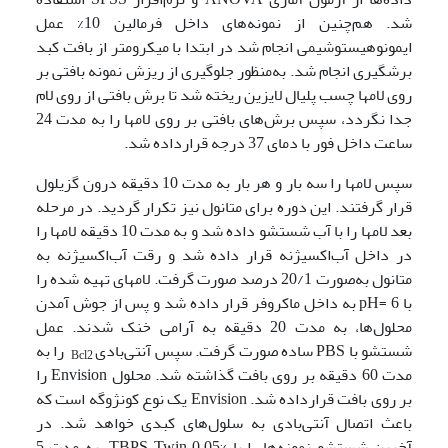
شد. هم‌چنین از نمونه‌های داخل فرمالین 10% عمل
ایمونوهیستوشیمی انجام شد در ابتدا با میکرومتر از بافت کبد
برش­گیری انجام شد. به‌منظور جلوگیری از ریزش نمونه بافتی بر
روی لام­ها چسب پلی­ال لایزین ریخته شد تا برش بافتی از روی لام
جدا نگردد، سپس برش‌های بافتی بر روی لام­ها را به مدت 24
ساعت داخل فور با دمای 37 درجه قرارداده شد.
سپس لام­ها را سه بار و هر بار به مدت 10 دقیقه درون گزیلول
قرار گرفتند. این دوره برای متانول نیز تکرار گردید. در مرحله
بعد لام­ها را با آب شستشو داده شد و به مدت 10 دقیقه لام­ها را
در داخل آب‌اکسیژنه قرار داده شد و رقت آب‌اکسیژنه به
متانول به‌صورت 20/1 درصد صورت گرفت. لام­های تهیه شده را
با 6 =pH به داخل ماکروفر قرار داده شد و پس از جوش آمدن
محلول‌ها، به مدت 20 دقیقه به آرامی خنک شدند. عمل
شستشو با PBS ساده صورت گرفت. سپس آنتی‌بادی
را به
Bcl2
مدت 60 دقیقه بر روی بافت گذاشته شد. محلول Envision را
بر روی بافت قرارداده شد. Envision یک نوع کونژوگه است که
باعث اتصال آنتی‌بادی به سلول‌های کبدی خواهد شد. در
آخرین شستشو نمونه‌ها را با TBPS Twin 0.05% به مدت 5