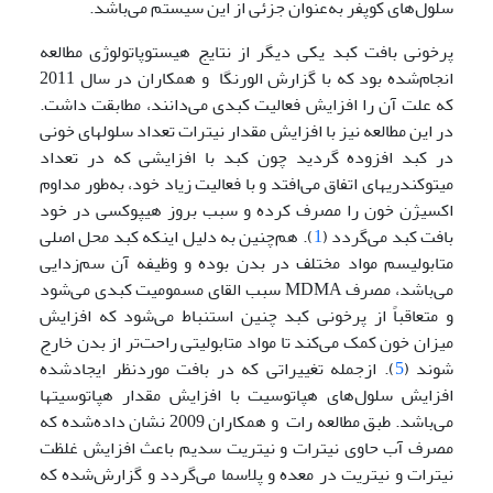
سلول‌های کوپفر به‌عنوان جزئی از این سیستم می‌باشد.
پرخونی بافت کبد یکی دیگر از نتایج هیستوپاتولوژی مطالعه
انجام‌شده بود که با گزارش الورنگا و همکاران در سال 2011
که علت آن را افزایش فعالیت کبدی می‌دانند، مطابقت داشت.
در این مطالعه نیز با افزایش مقدار نیترات تعداد سلولهای خونی
در کبد افزوده گردید چون کبد با افزایشی که در تعداد
میتوکندری­های اتفاق می‌افتد و با فعالیت زیاد خود، به‌طور مداوم
اکسیژن خون را مصرف کرده و سبب بروز هیپوکسی در خود
بافت کبد می‌گردد (
1
). هم‌چنین به دلیل اینکه کبد محل اصلی
متابولیسم مواد مختلف در بدن بوده و وظیفه آن سم‌زدایی
می‌باشد، مصرف MDMA سبب القای مسمومیت کبدی می‌شود
و متعاقباً از پرخونی کبد چنین استنباط می‌شود که افزایش
میزان خون کمک می‌کند تا مواد متابولیتی راحت‌تر از بدن خارج
شوند (
5
). ازجمله تغییراتی که در بافت موردنظر ایجادشده
افزایش سلول‌های هپاتوسیت با افزایش مقدار هپاتوسیت­ها
می‌باشد. طبق مطالعه رات و همکاران 2009 نشان داده‌شده که
مصرف آب حاوی نیترات و نیتریت سدیم باعث افزایش غلظت
نیترات و نیتریت در معده و پلاسما می‌گردد و گزارش‌شده که