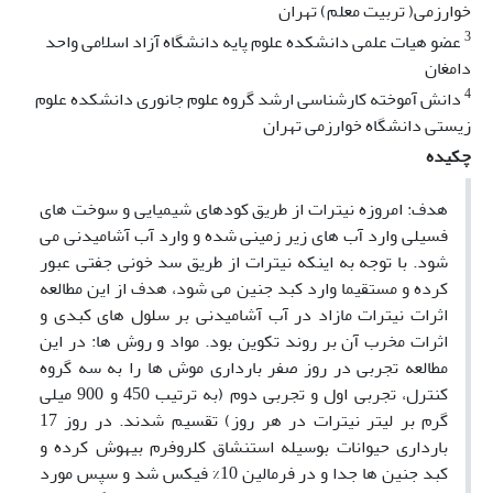
خوارزمی( تربیت معلم) تهران
3
عضو هیات علمی دانشکده علوم پایه دانشگاه آزاد اسلامی واحد
دامغان
4
دانش آموخته کارشناسی ارشد گروه علوم جانوری دانشکده علوم
زیستی دانشگاه خوارزمی تهران
چکیده
هدف: امروزه نیترات از طریق کودهای شیمیایی و سوخت های
فسیلی وارد آب های زیر زمینی شده و وارد آب آشامیدنی می
شود. با توجه به اینکه نیترات از طریق سد خونی جفتی عبور
کرده و مستقیما وارد کبد جنین می شود، هدف از این مطالعه
اثرات نیترات مازاد در آب آشامیدنی بر سلول های کبدی و
اثرات مخرب آن بر روند تکوین بود. مواد و روش ها: در این
مطالعه تجربی در روز صفر بارداری موش ها را به سه گروه
کنترل، تجربی اول و تجربی دوم (به ترتیب 450 و 900 میلی
گرم بر لیتر نیترات در هر روز) تقسیم شدند. در روز 17
بارداری حیوانات بوسیله استنشاق کلروفرم بیهوش کرده و
کبد جنین ها جدا و در فرمالین 10% فیکس شد و سپس مورد