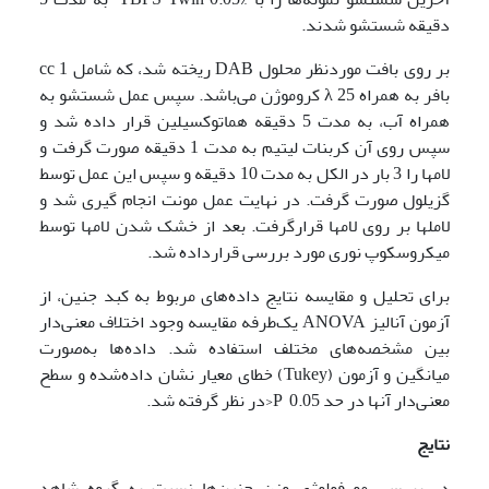
دقیقه شستشو شدند.
بر روی بافت موردنظر محلول DAB ریخته شد، که شامل cc 1
بافر به همراه λ 25 کروموژن می‌باشد. سپس عمل شستشو به
همراه آب، به مدت 5 دقیقه هماتوکسیلین قرار داده شد و
سپس روی آن کربنات لیتیم به مدت 1 دقیقه صورت گرفت و
لام­ها را 3 بار در الکل به مدت 10 دقیقه و سپس این عمل توسط
گزیلول صورت گرفت. در نهایت عمل مونت انجام گیری شد و
لامل­ها بر روی لام­ها قرارگرفت. بعد از خشک شدن لام­ها توسط
میکروسکوپ نوری مورد بررسی قرارداده شد.
برای تحلیل و مقایسه نتایج داده‌های مربوط به کبد جنین، از
آزمون آنالیز ANOVA یک‌طرفه مقایسه وجود اختلاف معنی‌دار
بین مشخصه‌های مختلف استفاده شد. داده‌ها به‌صورت
میانگین و آزمون (Tukey) خطای معیار نشان داده‌شده و سطح
معنی‌دار آنها در حد 0.05 P<در نظر گرفته شد.
نتایج
در بررسی مورفولوژی وزن جنین‌ها نسبت به گروه شاهد