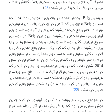
مصرف آب حاوی نیترات و نیتریت سدیم باعث کاهش غلظت
نیتریت در بافت کبد و قلب می‌شود (
23
).
پروتئین
Bcl
به‌طور عمده در بافتهای لنفوئیدی مطالعه شده
2
است و Bcl
هم‌چنین گه گاهی در چندین بافت غیرلنفوئیدی
2
نوزاد مشخص بالغ دیده می‌شود که برخی از آنها توسط سلولهای
آپوپتوزیس سازماندهی می‌شوند. پروتئین Bcl
در نوسازی
2
سریع اپیلیال کثیر توسط سلول‌های بنیادی و سلول‌های زایا
بیان می‌شود. نظر به اینکه کبد یک انسان بالغ عادی بافتی با
قدرت تکثیر سلولی هسته است ولی ممکن است از سلول‌های
مهم با عمر طولانی را نگه‌داری کند.اوزن و همکاران در سال
2014 نشان دادند که در روش ایمونوهیستوشیمی در کبدی که
در معرض نیتریت سدیم قرارگرفته است سطح سیتوپلاسم
هپاتوسیت­ها واکنش نشان داده‌شده است. ما در این مطالعه نیز
تغییرات بافتی در کبد ازجمله دژنره شدن سلول‌های کبدی
جنین دیده شد (
22
).
در مجموع نیترات می‌تواند باعث بروز آپوپتوز در کبد جنین
موش سوری می‌شود که با افزایش مقدار آن رابطه مستقیم
دارد. بروز آپوپتوز در سلول‌های کبدی مشاهده شد و در نتیجه