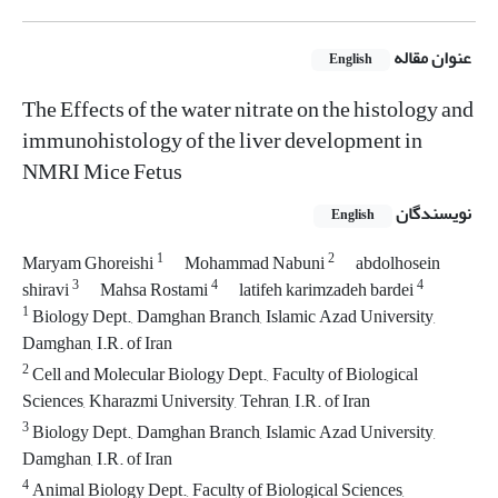
عنوان مقاله
English
The Effects of the water nitrate on the histology and
immunohistology of the liver development in
NMRI Mice Fetus
نویسندگان
English
1
2
Maryam Ghoreishi
Mohammad Nabuni
abdolhosein
3
4
4
shiravi
Mahsa Rostami
latifeh karimzadeh bardei
1
Biology Dept., Damghan Branch, Islamic Azad University,
Damghan, I.R. of Iran
2
Cell and Molecular Biology Dept., Faculty of Biological
Sciences, Kharazmi University, Tehran, I.R. of Iran
3
Biology Dept., Damghan Branch, Islamic Azad University,
Damghan, I.R. of Iran
4
Animal Biology Dept., Faculty of Biological Sciences,