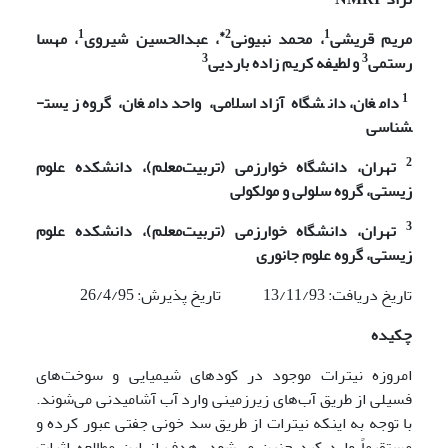
1
2*
1
مریم قریشی
، محمد نبیونی
، عبدالحسین شیروی
، مهسا
3
3
رستمی
و
لطیفه کریم زاده باردیی
1
دامغان، دانشگاه آزاد اسلامی، واحد دامغان، گروه زیست­
شناسی
2
تهران، دانشگاه خوارزمی (تربیت‌معلم)، دانشکده علوم
زیستی، گروه سلولی و مولکولی
3
تهران، دانشگاه خوارزمی (تربیت‌معلم)، دانشکده علوم
زیستی، گروه علوم جانوری
تاریخ دریافت: 13/11/93 تاریخ پذیرش: 26/4/95
چکیده
امروزه نیترات موجود در کودهای شیمیایی و سوخت‌های
فسیلی از طریق آب‌های زیرزمینی وارد آب آشامیدنی می‌شوند.
با توجه به اینکه نیترات از طریق سد خونی جفتی عبور کرده و
مستقیماً وارد کبد جنین می‌شود، هدف از این مطالعه اثرات