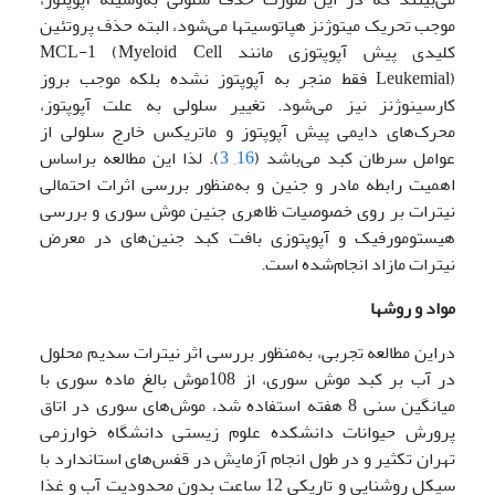
موجب تحریک میتوژنز هپاتوسیت­ها می‌شود، البته حذف پروتئین
کلیدی پیش آپوپتوزی مانند MCL-1 (Myeloid Cell
Leukemial) فقط منجر به آپوپتوز نشده بلکه موجب بروز
کارسینوژنز نیز می‌شود. تغییر سلولی به علت آپوپتوز،
محرک‌های دایمی پیش آپوپتوز و ماتریکس خارج سلولی از
عوامل سرطان کبد می‌باشد (
16
,
3
). لذا این مطالعه براساس
اهمیت رابطه مادر و جنین و به‌منظور بررسی اثرات احتمالی
نیترات بر روی خصوصیات ظاهری جنین موش سوری و بررسی
هیستومورفیک و آپوپتوزی بافت کبد جنین‌های در معرض
نیترات مازاد انجام‌شده است.
مواد و روشها
دراین مطالعه تجربی، به‌منظور بررسی اثر نیترات سدیم محلول
در آب بر کبد موش سوری، از 108موش بالغ ماده سوری با
میانگین سنی 8 هفته استفاده شد، موش‌های سوری در اتاق
پرورش حیوانات دانشکده علوم زیستی دانشگاه خوارزمی
تهران تکثیر و در طول انجام آزمایش در قفس‌های استاندارد با
سیکل روشنایی و تاریکی 12 ساعت بدون محدودیت آب و غذا