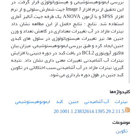
بررسی ایمونوهیستوشیمی و هیستوپاتولوژی قرار گرفت. در
این تحقیق از نرم افزار Image J جهت شمارش سلولی و از نرم
افزار SPSS و با آزمون ANOVA یک طرفه جهت آنالیز آماری
استفاده شد. نتایج : نتایج حاصل از این مطالعه نشان داد
نیترات مازاد در آب تغییرات معناداری در کاهش تعداد و وزن
جنین ها، نیز تغییرات هیستوپاتولوژی در سلول های کبدی
جنین ایجاد کرد و طبق بررسی ایمونوهیستوشیمی، میزان بیان
فاکتور آپوپتوزی BCL2 در بافت کبد در دوره جنینی با افزایش
نیترات آب آشامیدنی تغییرات معنی داری نشان داد. نتیجه
گیری: نیترات مازاد در آب آشامیدنی سبب اختلالاتی در تکوین
کبد جنین در طول دوره بارداری می شود.
کلیدواژه‌ها
نیترات
آب آشامیدنی
جنین
کبد
ایمونوهیستوشیمی
20.1001.1.23832614.1395.29.2.11.5
موضوعات
تکوین