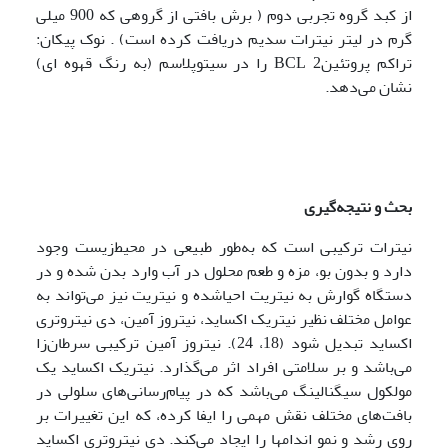
از کبد گروه تجربی دوم ( برش بافتی از گروهی که 900 میلی
گرم در لیتر نیترات سدیم دریافت کرده است) . نوک پیکان:
تراکم پروتئینBCL 2 را در سیتوپلاسم (به رنگ قهوه ای)
نشان می‌دهد.
بحث و نتیجه‌گیری
نیترات ترکیبی است که به‌طور طبیعی در محیط‌زیست وجود
دارد و بدون بو، مزه و طعم محلول در آب وارد بدن شده و در
دستگاه گوارش به نیتریت احیاشده و نیتریت نیز می‌تواند به
عوامل مختلف نظیر نیتریک اکساید، نیتروز آمین، دی نیتروتری
اکساید تبدیل شود (18، 24). نیتروز آمین ترکیبی سرطان‌زا
می‌باشد و بر سلامتی افراد اثر می‌گذارد. نیتریک اکساید یک
مولکول سیگنالینگ می‌باشد که در پیام‌رسانی‌های سلولی در
بافت‌های مختلف نقش مهمی را ایفا کرده، که این تغییرات بر
روی رشد و نمو اندام­ها را ایجاد می‌کند. دی نیتروتری اکساید