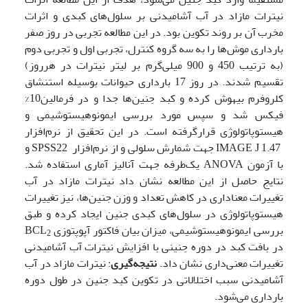
نیترات مازاد در آب آشامیدنی بر سلول‌های کبدی و اثرات
مخرب آن بر روند تکوین بود. در این مطالعه تجربی در روز صفر
بارداری موش‌ها را به سه گروه کنترل، تجربی اول و تجربی دوم
(به ترتیب 450 و 900 میلی‌گرم بر لیتر نیترات در هرروز)
تقسیم شدند. در روز 17 بارداری حیوانات بوسیله استنشاق
کلروفرم بیهوش کرده و کبد جنین‌ها جدا و در فرمالین10%
فیکس شد و سپس مورد بررسی ایمونوهیستوشیمی و
هیستوپاتولوژی قرارگرفته است. در این تحقیق از نرم‌افزار
IMAGE J 1.47 جهت شمارش سلولی و از نرم‌افزار SPSS22 و
با آزمون ANOVA یک‌طرفه جهت آنالیز آماری استفاده شد.
نتایج حاصل از این مطالعه نشان داد نیترات مازاد در آب
تغییرات معناداری در کاهش تعداد و وزن جنین‌ها، نیز تغییرات
هیستوپاتولوژی در سلول‌های کبدی جنین ایجاد کرده و طبق
بررسی ایمونوهیستوشیمی، میزان بیان فاکتور آپوپتوزی BCL
2
در بافت کبد در دوره جنینی با افزایش نیترات آب آشامیدنی
تغییرات معنی‌داری نشان داد.
نتیجه‌گیری
:
نیترات مازاد در آب
آشامیدنی سبب اختلالاتی در تکوین کبد جنین در طول دوره
بارداری می‌شود.