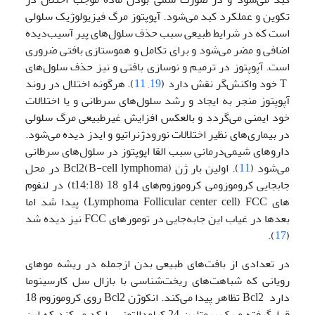
تکوین و عملکرد کبد می‌شود. آپوپتوز مرگ فیزیولوژیک سلولی
است که در شرایط طبیعی سبب حذف سلول‌های پیر آسیب‌دیده
اضافی و مضر می‌شود و برای تکامل و هموستازی بافتی ضروری
است. آپوپتوز در ترمیم و نوسازی بافتی و نیز حذف سلول‌های
T خود واکنش‌گر نقش دارد (
19
,
11
). هرگونه اختلال در روند
آپوپتوز منجر به ایجاد و رشد سلول‌های سرطانی و یا اختلالات
خود ایمنی می‌گردد و بالعکس افزایش غیرطبیعی مرگ سلولی
در بیماری‌های نظیر اختلالات نورودژنراتیو و ایدز دیده می‌شود.
داروهای شیمی‌درمانی سبب القا اپوپتوز در سلول‌های سرطانی
می‌شود (
11
). اولین بار ژن Bcl2(B-cell lymphoma) در محل
جابجایی کروموزومی کروموزوم‌های 14و 18 (t14:18) در لنفوم
های Lymphoma Follicular center cell) FCC) پیدا شد اما
بعدها در غیاب این جابه‌جایی در تومورهای FCC نیز دیده شد
).
17
(
در تعدادی از بافت‌های طبیعی بدن ازجمله در ریشه موهای
رویانی که شباهت‌های ریخت‌شناسی با بازال سل کارسینوما
دارد Bcl2 تظاهر پیدا می‌کند. انکوژن Bcl2 روی کروموزوم 18
قرارگرفته و یک پروتئین 24 کیلودالتونی را کد می‌کند که این