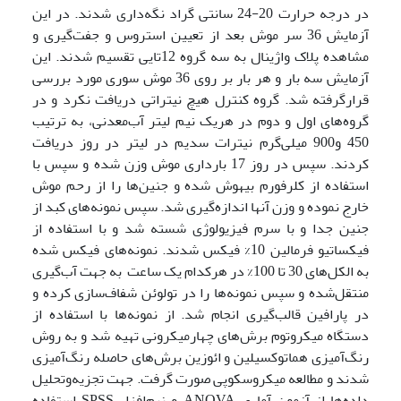
در درجه حرارت 20-24 سانتی گراد نگه‌داری شدند. در این
آزمایش 36 سر موش بعد از تعیین استروس و جفت‌گیری و
مشاهده پلاک واژینال به سه گروه 12تایی تقسیم شدند. این
آزمایش سه بار و هر بار بر روی 36 موش سوری مورد بررسی
قرارگرفته شد. گروه کنترل هیچ نیتراتی دریافت نکرد و در
گروه‌های اول و دوم در هریک نیم لیتر آب‌معدنی، به ترتیب
450 و900 میلی‌گرم نیترات سدیم در لیتر در روز دریافت
کردند. سپس در روز 17 بارداری موش وزن شده و سپس با
استفاده از کلرفورم بیهوش شده و جنین‌ها را از رحم موش
خارج نموده و وزن آنها اندازه‌گیری شد. سپس نمونه‌های کبد از
جنین جدا و با سرم فیزیولوژی شسته شد و با استفاده از
فیکساتیو فرمالین 10% فیکس شدند. نمونه‌های فیکس شده
به الکل‌های 30 تا 100% در هرکدام یک ساعت به جهت آب‌گیری
منتقل‌شده و سپس نمونه‌ها را در تولوئن شفاف‌سازی کرده و
در پارافین قالب‌گیری انجام شد. از نمونه‌ها با استفاده از
دستگاه میکروتوم برش‌های چهارمیکرونی تهیه شد و به روش
رنگ‌آمیزی هماتوکسیلین و ائوزین برش‌های حاصله رنگ‌آمیزی
شدند و مطالعه میکروسکوپی صورت گرفت. جهت تجزیه‌وتحلیل
داده‌ها از آزمون آماری ANOVA و نرم‌افزار SPSS استفاده