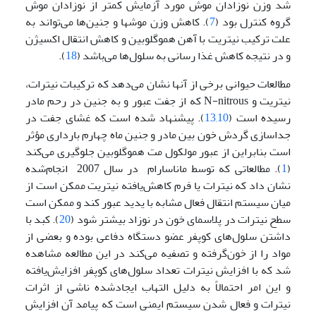
شد وزن نوزادان موش مورد آزمایش کمتر از نوزادان موش
گروه کنترل بود (
7
). کاهش وزن موشها و جنین‌ها می‌تواند به
علت ترکیب نیتریت با آهن هموگلوبین و کاهش انتقال اکسیژن
و در نتیجه کاهش غذا رسانی به سلول‌ها می‌باشد (
18
).
مطالعات حیوانی برخی از آنها نشان می‌دهد که ترکیبات نیترات،
نیتریت و N-nitrous که از جفت عبور و به جنین در رحم مادر
رسیده است (
10
,
13
). پیشنهاد شده است که غشای جفت در
جداسازی گردش خون بین مادر و جنین ماه چهارم بارداری مؤثر
است بنابراین از عبور مولکول مت هموگلوبین جلوگیری می‌کند
(
1
). مطالعاتی که توسط ماناسارام در سال 2007 انجام‌شده
نشان داد که نیترات یا فرم کاهش‌یافته نیتریت ممکن است از
میان سیستم انتقال فعال مشابه با یدید عبور کند و ممکن است
سطح نیترات در پلاسمای خون در نوزاد بیشتر شود (
20
). کبد با
داشتن سلول‌های کوپفر عضو دستگاه دفاعی بوده و بعضی از
مواد را از خون‌گرفته و تصفیه می‌کند در این مطالعه مشاهده
شد که با افزایش نیترات تعداد سلول‌های کوپفر افزایش‌یافته
و این امر احتمالاً به دلیل التهاب ایجادشده ناشی از اثرات
نیترات و فعال شدن سیستم ایمنی است که پیامد آن افزایش