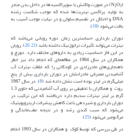
(N
O
) در صورت واکنش با سوپراکسیدها در داخل بدن منجر
2
3
به تولید پراکسی نیتریت‌ها شده که موجب شکست رشته
DNA و اختلال در تقسیم سلولی و در نهایت موجب آسیب به
بافت می‌شود (
18
).
دوران بارداری حساسترین زمان دوره رویانی می‌باشد که
نیترات می‌تواند تأثیرات تراتوژنیک داشته باشد (
21
,
26
). رویان
در این فاز حساسیت زیادی به داروهای مختلف دارد. دورچ و
همکاران در سال 1984 در مطالعه‌ای که انجام داد نیز خطر
ناهنجاری‌های مادرزادی در کودکانی را که غلظت نیترات آب
آشامیدنی مصرفی مادرانشان در دوران بارداری بیش از پنج
میلی‌گرم در لیتر بوده است نشان داده شد (
8
). در سال 1987
روث و همکاران با تحقیقی بر روی آب آشامیدنی که حاوی 1.3
گرم بر لیتر نیترات سدیم دارد دریافتند که این ترکیب در
دوران بارداری و شیردهی باعث کاهش پیشرفت اریتروپویتیک
می‌شود که سبب کندی رشد و در نتیجه عقب‌ماندگی و
مرگ‌ومیر می‌شود (
25
).
در طی بررسی که توسط کوک و همکاران در سال 1993 انجام