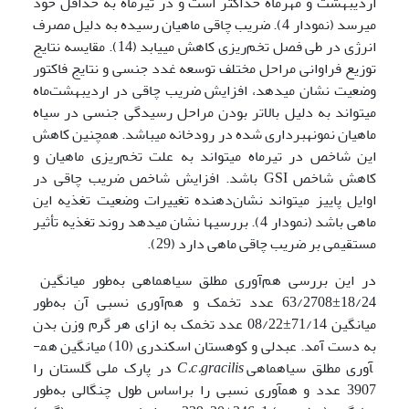
اردیبهشت و مهرماه حداکثر است و در تیرماه به حداقل خود
می­رسد (نمودار 4). ضریب چاقی ماهیان رسیده به دلیل مصرف
انرژی در طی فصل تخم‌ریزی کاهش می­یابد (14). مقایسه نتایج
توزیع فراوانی مراحل مختلف توسعه غدد جنسی و نتایج فاکتور
وضعیت نشان می­دهد، افزایش ضریب چاقی در اردیبهشت‌ماه
می­تواند به دلیل بالاتر بودن مراحل رسیدگی جنسی در سیاه
ماهیان نمونه­برداری شده در رودخانه می­باشد. همچنین کاهش
این شاخص در تیرماه می­تواند به علت تخم‌ریزی ماهیان و
کاهش شاخص GSI باشد. افزایش شاخص ضریب چاقی در
اوایل پاییز می­تواند نشان‌دهنده تغییرات وضعیت تغذیه این
ماهی باشد (نمودار 4). بررسی­ها نشان می­دهد روند تغذیه تأثیر
مستقیمی بر ضریب چاقی ماهی دارد (29).
در این بررسی هم‌آوری مطلق سیاه­ماهی به‌طور میانگین
18/24±63/2708 عدد تخمک و هم‌آوری نسبی آن به‌طور
میانگین 71/14±08/22 عدد تخمک به ازای هر گرم وزن بدن
به دست آمد. عبدلی و کوهستان اسکندری (10) میانگین هم­
آوری مطلق سیاه­ماهی
gracilis
.c.
C
در پارک ملی گلستان را
3907 عدد و هم­آوری نسبی را براساس طول چنگالی به‌طور