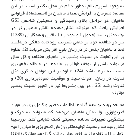
به وجود اسپرم بالغ به‌طور دائم در محل تکثیر است. در این
مطالعه همزمان با افزایش تعداد ماهیان نر (اسفندماه)، فراوانی
ماهیان در مراحل بالای رسیدگی و همچنین شاخص GSI
افزایش یافت که می­تواند نشان‌دهنده نقش ماهیان نر در
تولیدمثل باشد (جدول 1 و نمودار 5). باقری و همکاران (1389)
نیز در مطالعه خود بر ماهی شیربت رودخانه دالکی دریافتند
تعداد ماهیان جنس نر در زمان بلوغ افزایش می‌یابد (2). علاوه
بر این تفاوت در نسبت جنسی در ماههای مختلف و کل سال
می‌تواند ناشی از توقف طولانی‌تر ماده‌ها در منطقه تخم‌ریزی
نسبت به نرها باشد (24). علاوه بر این عوامل دیگری مثل
تفاوت در زمان، ادوات صید و موقعیت نمونه‌برداری (20) و
تفاوت رشد (25). در بین جنس‌ها نیز در تغییر نسبت جنسی
مؤثرند.
مطالعه روند توسعه گنادها اطلاعات دقیق‌ و کامل‌تری در مورد
فیزیولوژی تولیدمثل ماهیان می‌دهد که می­تواند به درک و
پیشگویی تغییرات سالانه جمعیتی کمک شایانی ‌کند. بررسی­ها
نشان می­دهد وضعیت تولیدمثلی و زمان تخم‌ریزی ماهیان را می­
توان با استفاده از شاخص‌هایی مانند گنادوسوماتیک (GSI)