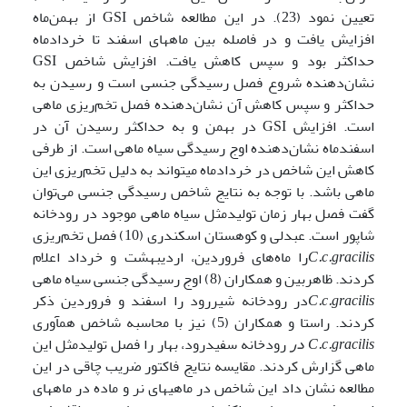
تعیین نمود (23). در این مطالعه شاخص GSI از بهمن‌ماه
افزایش یافت و در فاصله بین ماههای اسفند تا خردادماه
حداکثر بود و سپس کاهش یافت. افزایش شاخص GSI
نشان‌دهنده شروع فصل رسیدگی جنسی است و رسیدن به
حداکثر و سپس کاهش آن نشان‌دهنده فصل تخم‌ریزی ماهی
است. افزایش GSI در بهمن و به حداکثر رسیدن آن در
اسفندماه نشان‌دهنده اوج رسیدگی سیاه ماهی است. از طرفی
کاهش این شاخص در خردادماه می­تواند به دلیل تخم‌ریزی این
ماهی باشد. با توجه به نتایج شاخص رسیدگی جنسی می‌توان
گفت فصل بهار زمان تولیدمثل سیاه ماهی موجود در رودخانه
شاپور است. عبدلی و کوهستان اسکندری (10) فصل تخم‌ریزی
C.c.gracilis
را ماه‌های فروردین، اردیبهشت و خرداد اعلام
کردند. ظاهربین و همکاران (8) اوج رسیدگی جنسی سیاه ماهی
gracilis
.c.
C
در رودخانه شیررود را اسفند و فروردین ذکر
کردند. راستا و همکاران (5) نیز با محاسبه شاخص هم­آوری
gracilis
.c.
C
در
رودخانه سفیدرود، بهار را فصل تولیدمثل این
ماهی گزارش کردند. مقایسه نتایج فاکتور ضریب چاقی در این
مطالعه نشان داد این شاخص در ماهی­های نر و ماده در ماههای