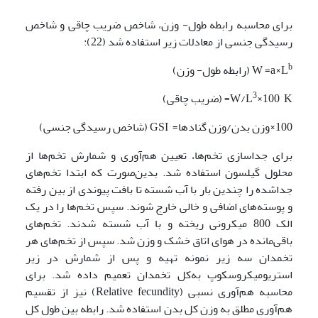
برای محاسبه رابطه طول- وزن، شاخص ضریب چاقی و شاخص
رسیدگی جنسی از معادلات زیر استفاده شد (22):
b
W =a×L
(رابطه طول- وزن)
3
×100 K= (ضریب چاقی)
W/L
100×وزن بدن/وزن گنادها= GSI (شاخص رسیدگی جنسی)
برای جداسازی تخم‌ها، تعیین هم‌آوری و شمارش تخم‌ها از
محلول گیلسون استفاده شد. بدین‌صورت که ابتدا تخم‌های
جداشده را چندین بار با آب شسته تا بافت پیوندی از بین رفته
و پوسته‌های اضافی و خالی خارج شوند. سپس تخم‌ها را در یک
الک 800 میکرونی ریخته و با آب شسته شدند. تخم‌های
باقی‌مانده در هوای اتاق خشک و وزن شد. سپس از تخم‌های هر
تخمدان سه زیر نمونه تهیه و پس از شمارش در زیر
استریومیکروسکوپ به‌کل تخمدان تعمیم داده شد. برای
محاسبه هم‌آوری نسبی (Relative fecundity) نیز از تقسیم
هم‌آوری مطلق به وزن کل بدن استفاده شد. رابطه بین طول کل