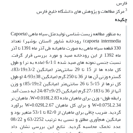
فارس
3
مرکز مطالعات و پژوهش های دانشگاه خلیج فارس
چکیده
به منظور مطالعه زیست شناسی تولیدمثل سیاه ماهی (Capoeta
capoeta intermedia) رودخانه شاپور (استان بوشهر) تعداد
330 قطعه سیاه ماهی به صورت ماهیانه طی آذر ‌ماه 1391 تا آذر
ماه 1392 از این رودخانه صید و مورد بررسی قرار گرفت.
نسبت جنسی نمونه های صید شده 6/1:1 (ماده به نر) و طول
کل ماده ها از 15 تا 29 سانتی‌متر (میانگین 3/2±83/19)،
گستره وزنی آن ها از 36 تا 250 گرم (میانگین 38±4/93 (و طول
کل نرها از 5/15 تا 26 سانتی‌متر (میانگین 2±85/19) و وزن
آنها از 36 تا 27/183 گرم (میانگین 9/25±24/87 (به دست آمد.
رابطه طول- وزن برای ماهیان ماده W=0.018L2.83، ماهیان نر
W=0.075L2.34 و برای کل ماهیان W=0.029L2.67 برآورد
گردید. ضریب چاقی برای ماهیان از 82/0 تا 53/1 متغیر بود و
میانگین هم‌آوری مطلق و نسبی به ترتیب 63/2252 و 08/22
عدد تخمک محاسبه گردید. نتایج این بررسی نشان داد