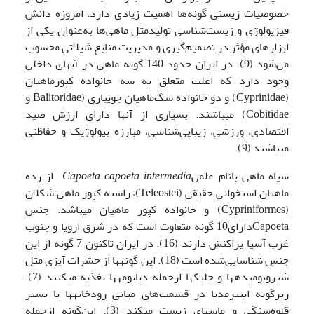
خصوصیات زیستی گونه‌ها اهمیت زیادی دارد. امروزه دانش
فیزیولوژی و زیست‌شناسی تولیدمثل ماهی‌ها به‌عنوان یکی از
ابزارهای مؤثر در تصمیم‌گیری و مدیریت منابع شیلاتی محسوب
می‌شود (9). در ایران حدود 140 گونه ماهی در آب­های داخلی
وجود دارد که اغلب متعلق به سه خانواده کپورماهیان
(Cyprinidae) و دو خانواده سگ‌ماهیان جویباری (Balitoridae و
Cobitidae) می­باشند. بسیاری از آنها دارای ارزش صید
اقتصادی، ورزشی، زیبایی‌شناسی، مبارزه بیولوژیک و حفاظتی
می­باشند (9).
سیاه ماهی بانام علمی
Capoeta capoeta intermedia
از رده
ماهیان استخوانی حقیقی (Teleostei)، راسته کپور ماهی شکلان
(Cypriniformes) و خانواده کپور ماهیان می‍باشد. جنس
Capoetaدارای10 گونه متفاوت است که در شرق اروپا و جنوب
غرب آسیا پراکنش دارند (16). در ایران تاکنون 7 گونه از این
جنس شناسایی‌شده است (18). این گونه­ها از حشرات آبزی مثل
شیرونومیده­ها و جلبک­ها ازجمله دیاتومه­ها تغذیه می­کنند (7).
زیرگونه اینترمدیا در قسمت‌های میانی رودخانه­ها با بستر
قلوه‌سنگی و ماسه­ای زیست می­کند (3). این‌گونه ازجمله