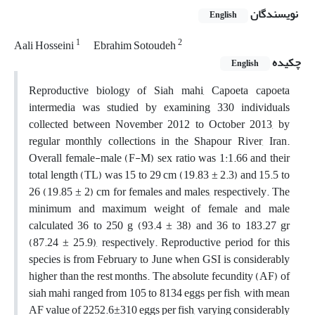
نویسندگان
English
1
2
Aali Hosseini
Ebrahim Sotoudeh
چکیده
English
Reproductive biology of Siah mahi, Capoeta capoeta
intermedia was studied by examining 330 individuals
collected between November 2012 to October 2013, by
regular monthly collections in the Shapour River, Iran.
Overall female-male (F-M) sex ratio was 1:1.66 and their
total length (TL) was 15 to 29 cm (19.83 ± 2.3) and 15.5 to
26 (19.85 ± 2) cm for females and males, respectively. The
minimum and maximum weight of female and male
calculated 36 to 250 g (93.4 ± 38) and 36 to 183.27 gr
(87.24 ± 25.9), respectively. Reproductive period for this
species is from February to June when GSI is considerably
higher than the rest months. The absolute fecundity (AF) of
siah mahi ranged from 105 to 8134 eggs per fish, with mean
AF value of 2252.6±310 eggs per fish, varying considerably