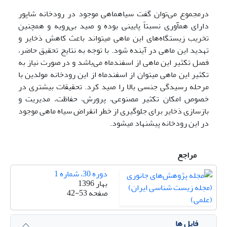
درمجموع می‌توان گفت سیاه­ماهی موجود در رودخانه شاپور
دارای هم­آوری نسبتاً پایینی بوده و صید بی‌رویه و همچنین
تخریب زیستگاه‌های این ماهی می­تواند باعث کاهش ذخایر و
تهدید این ماهی در آینده شود. با توجه به نتایج تحقیق حاضر،
فصل تکثیر این ماهی از اسفندماه می‌باشد و در صورت نیاز به
تکثیر این ماهی می­توان از اسفندماه از این رودخانه مولدین با
مرحله رسیدگی جنسی بالا را صید کرد. تحقیقات بیشتری در
خصوص امکان تکثیر مصنوعی، پرورش، حفاظت، مدیریت و
بازسازی ذخایر برای جلوگیری از خطر انقراض سیاه­ ماهی موجود
در این رودخانه پیشنهاد می­شود.
مراجع
دوره 30، شماره 1
بهار 1396
صفحه
42-53
فایل ها