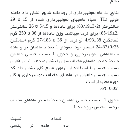
نتایج
نتایج 13 ماه نمونه­برداری از رودخانه شاپور نشان داد دامنه
طولی (TL) سیاه ماهی­های نمونه­برداری شده از 15 تا 29
سانتی‌متر (3/2±83/19) برای ماده‌ها و 5/15 تا 26 سانتی‌متر
(2±85/19) برای نرها می­باشد. وزن ماده‌ها از 36 تا 250 گرم
(میانگین 38±4/93 (و نرها از 36 تا 27/183 گرم (میانگین
9/25±24/87 (متغیر بود. نمودار 1 تعداد ماهیان نر و ماده
سیاه­ماهی نمونه­برداری و جدول 1 نسبت جنسی ماهیان
صیدشده در ماه‌های مختلف سال را نشان می­دهد. آنالیز آماری
نسبت جنسی با استفاده از آزمون مربع کای نشان داد که
نسبت جنسی ماهیان در ماه­های مختلف نمونه­برداری و کل
دوره معنی­دار است
(0.05 .(P<
جدول 1- نسبت جنسی ماهیان صیدشده در ماه‌های مختلف
برحسب جنس نر و ماده. 1
تعداد
نسبت
ماه
ماده
نر
جنسی