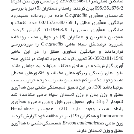
میانگین (میلی‌متر) 346/1±239/20 و براساس وزن بدن (گرم)
676/2±095/35 بیان کردند. راستا و همکاران (5) نیز با بررسی
شاخص­های هم­آوری
C.c.gracilis
ماده در رودخانه سفیدرود
میانگین هم­آوری مطلق را 38/759±60/1572 عدد تخمک و
میانگین هم­آوری نسبی را 68/9±51/19 گزارش کردند.
همچنین ظاهربین و همکاران (8) در حوالی مصب رودخانه
شیررود تولیدمثل سیاه ماهی
C.c.gracilis
را موردبررسی
قراردادند و میانگین هم­آوری مطلق را در این ماهی
81/1546±56/3562 تعیین کردند. وجود تفاوت در نتایج هم­
آوری گزارش‌شده در مناطق مختلف، می­تواند به عواملی مانند
تفاوت‌های ژنتیکی زیرگونه‌های مختلف و فاکتورهای محیطی
مانند وجود غذا، تراکم جمعیت و تغییرات درجه حرارت نسبت
مرتبط باشد (30). در این تحقیق همبستگی مثبتی بین هم‌آوری
مطلق و وزن بدن و وزن تخمدان سیاه ماهی مشاهده شد
(نمودار 7 و 8). بطور معمول بین طول و وزن ماهی و هم‌آوری
رابطه مثبت وجود دارد (21). همچنین Hernández-
Portocarrero و همکاران (19) نیز در مطالعه خود گزارش کردند
وزن ماهی
Brycon guatemalensis
همبستگی مثبتی با هم‌آوری
مطلق و وزن تخمدان دارد.