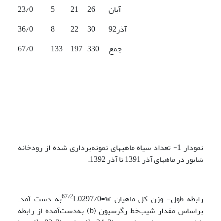
آبان
26
21
5
23/0
آذر92
30
22
8
36/0
جمع
330
197
133
67/0
نمودار 1- تعداد سیاه ماهی­های نمونه‌برداری شده از رودخانه
شاپور در ماه­های آذر 1391 تا آذر 1392.
67/2
رابطه طول- وزن کل ماهیان
L0297/0=wبه دست آمد.
براساس مقدار شیب‌خط رگرسیون (b) به‌دست‌آمده از رابطه