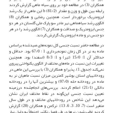
همکاران (3) در مطالعه خود بر روی سیاه ماهی گزارش کردند
رابطه بین طول و وزن و مقدار b (81/2) این ماهی از یک رشد
ایزومتریک برخوردار است. همچنین رضایی و همکاران (8)
الگوی رشد سیاه­ماهی نهر مادر سو پارک ملی گلستان در هر دو
جنس ایزومتریک و صداقت و همکاران (7) الگوی رشد را در هر
دو جنس نر و ماده ایزومتریک گزارش کردند.
در مطالعه حاضر نسبت جنسی کل نمونه‌های صیدشده براساس
ماده به نر در کل زمان نمونه‌برداری 1 : 67/0 بود. حداقل و
حداکثر آن 1: 15/0 (تیر) و 1: 8/3 (اسفند) بود. همچنین
تغییرات این نسبت در ماه‌های مختلف از الگوی یکنواختی پیروی
نمی‌کند (جدول 1). پذیرا و همکاران (3) با بررسی این ماهی در
رودخانه­های استان بوشهر کمترین میزان نسبت ماهیان نر به
ماده در رودخانه حله (97/0) و بیشترین آنها را در رودخانه
دالکی (21/1) اعلام کردند. بررسی‌های انجام‌شده درزمینه
تعیین نسبت جنسی این‌گونه در نقاط مختلف ایران نشان
می‌دهد این شاخص در رودخانه­های مختلف و در طول سال
متغیر است (7، 10، 3، 6، 13). ترکمن و همکاران (28) گزارش
کردند غالب شدن نرها در طی فصل تکثیر احتمالاً به دلیل نیاز