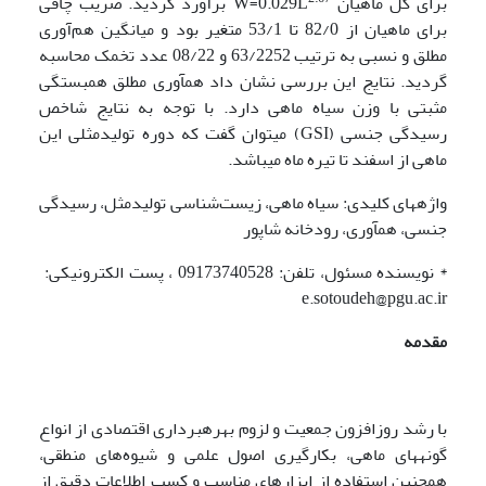
برای کل ماهیان W=0.029L
برآورد گردید. ضریب چاقی
برای ماهیان از 82/0 تا 53/1 متغیر بود و میانگین هم‌آوری
مطلق و نسبی به ترتیب 63/2252 و 08/22 عدد تخمک محاسبه
گردید. نتایج این بررسی نشان داد هم­آوری مطلق همبستگی
مثبتی با وزن سیاه ماهی دارد. با توجه به نتایج شاخص
رسیدگی جنسی (GSI) می­توان گفت که دوره تولیدمثلی این
ماهی از اسفند تا تیره ماه می‍باشد.
واژه­های کلیدی: سیاه ماهی، زیست‌شناسی تولیدمثل، رسیدگی
جنسی، هم­آوری، رودخانه شاپور
* نویسنده مسئول، تلفن: 09173740528 ، پست الکترونیکی:
e.sotoudeh@pgu.ac.ir
مقدمه
با رشد روزافزون جمعیت و لزوم بهره­برداری اقتصادی از انواع
گونه­های ماهی‌، بکارگیری اصول علمی و شیوه‌های منطقی،
همچنین استفاده از ابزارهای مناسب و کسب اطلاعات دقیق از