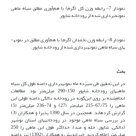
نمودار 7- رابطه وزن کل (گرم) با هم‌آوری مطلق سیاه ماهی
نمونه‌برداری شده از رودخانه شاپور.
نمودار 8- رابطه وزن تخمدان (گرم) با هم‌آوری مطلق در نمونه­
های سیاه ماهی نمونه­برداری شده از رودخانه شاپور.
بحث
در این تحقیق طی سیزده ماه نمونه­برداری دامنه طول کل سیاه
ماهی­های رودخانه شاپور 150-290 میلی‌متر بود. مطالعات
انجام‌شده بر روی این‌گونه در رودخانه دالکی دامنه طولی این
ماهی را 67/75-215 میلیمتر (27) و 74-236 میلی‌متر (5)
گزارش کرده­اند. همچنین در سال 1390 پذیرا و همکاران (3)
در بررسی سیاه ماهی موجود در رودخانه­های استان بوشهر
(دالکی، شاپور، حله و مند)، حداکثر طول این ماهی را 250
میلی‌متر اعلام کردند. خیراندیش و همکاران (1392) نیز دامنه