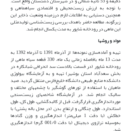
دقیقه و 53 ثانیه شمالی و در شهرستان دشتستان واقع است.
با توجه به ارزش زیست‌محیطی و اقتصادی سیاه­ماهی و
همچنین دستیابی به اطلاعات لازم درزمینه وضعیت ذخایر این
زیرگونه، مطالعه حاضر باهدف بررسی زیست‌شناسی تولیدمثلی
این ماهی در رودخانه شاپور به مدت یکسال انجام شد.
مواد و روشها
تهیه و آماده‌سازی نمونه‌ها: از آذرماه 1391 تا آذرماه 1392 به
مدت 13 ماه بافاصله زمانی یک ماه، 330 قطعه سیاه ماهی از
رودخانه شاپور (در قسمت بالادست سد انحرافی شبانکاره در
بخش سعدآباد استان بوشهر) تهیه و به آزمایشگاه بیولوژی
دانشکده منابع طبیعی دانشگاه خلیج‌فارس منتقل گردید. صید
ماهیان با استفاده از تورهای گوشگیر با چشمه­های مختلف و
سالیک انجام ‌شد. در آزمایشگاه شاخص­های زیست‌سنجی
مورداندازه‌گیری قرارگرفت. قبل از کالبدگشایی، طول کل، طول
استاندارد، طول چنگالی و ارتفاع بدن (در محل باله پشتی) با
خط‌کش (با دقت 1 میلی‌متر) اندازه­گیری و وزن گنادها
به‌وسیله ترازوی دیجیتال (با دقت 001/0 گرم) اندازه­گیری
شد.