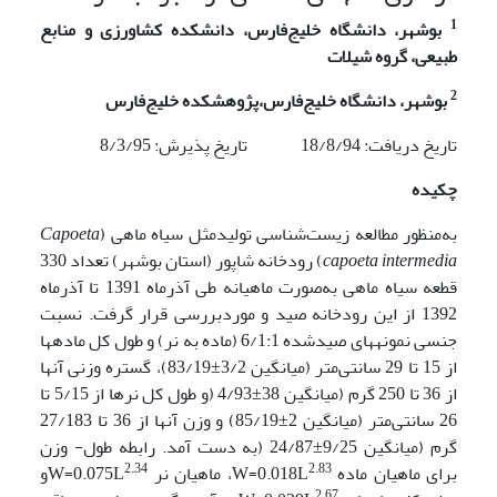
1
بوشهر، دانشگاه خلیج‌فارس، دانشکده کشاورزی و منابع
طبیعی، گروه شیلات
2
بوشهر،
دانشگاه خلیج‌فارس،
پژوهشکده خلیج‌فارس
تاریخ دریافت: 18/8/94 تاریخ پذیرش: 8/3/95
چکیده
به‌منظور مطالعه زیست‌شناسی تولیدمثل سیاه ماهی (
Capoeta
capoeta intermedia
) رودخانه شاپور (استان بوشهر) تعداد 330
قطعه سیاه ماهی به‌صورت ماهیانه طی آذرماه 1391 تا آذرماه
1392 از این رودخانه صید و موردبررسی قرار گرفت. نسبت
جنسی نمونه­های صیدشده 6/1:1 (ماده به نر) و طول کل ماده­ها
از 15 تا 29 سانتی‌متر (میانگین 3/2±83/19)، گستره وزنی آن­ها
از 36 تا 250 گرم (میانگین 38±4/93 (و طول کل نرها از 5/15 تا
26 سانتی‌متر (میانگین 2±85/19) و وزن آنها از 36 تا 27/183
گرم (میانگین 9/25±24/87 (به دست آمد. رابطه طول- وزن
2.34
2.83
برای ماهیان ماده W=0.018L
، ماهیان نر W=0.075L
و
2.67