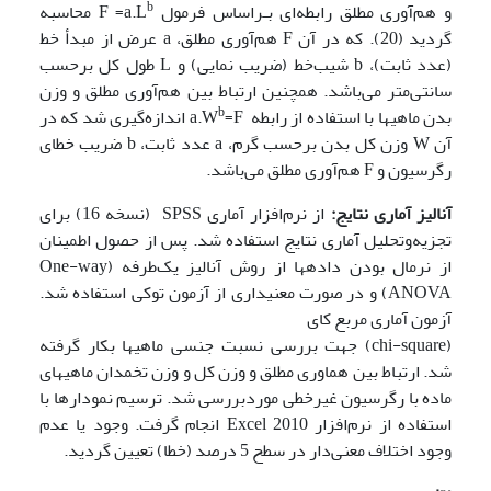
b
و هم‌آوری مطلق رابطه‌ای بـراساس فرمول F =a.L
محاسبه
گردید (20). که در آن F هم‌آوری مطلق، a عرض از مبدأ خط
(عدد ثابت)، b شیب‌خط (ضریب نمایی) و L طول کل برحسب
سانتی‌متر می‌باشد. همچنین ارتباط بین هم‌آوری مطلق و وزن
b
بدن ماهی­ها با استفاده از رابطه a.W
=F اندازه‌گیری شد که در
آن W وزن کل بدن برحسب گرم، a عدد ثابت، b ضریب خطای
رگرسیون و F هم‌آوری مطلق می‌باشد.
آنالیز آماری نتایج:
از نرم‌افزار آماری SPSS (نسخه 16) برای
تجزیه‌وتحلیل آماری نتایج استفاده شد. پس از حصول اطمینان
از نرمال بودن داده­ها از روش آنالیز یک‌طرفه (One-way
ANOVA) و در صورت معنی­داری از آزمون توکی استفاده شد.
آزمون آماری مربع کای
(chi-square) جهت بررسی نسبت جنسی ماهی­ها بکار گرفته
شد. ارتباط بین هماوری مطلق و وزن کل و وزن تخمدان ماهی­های
ماده با رگرسیون غیرخطی موردبررسی شد. ترسیم نمودارها با
استفاده از نرم‌افزار Excel 2010 انجام گرفت. وجود یا عدم
وجود اختلاف معنی‌دار در سطح 5 درصد (خطا) تعیین گردید.