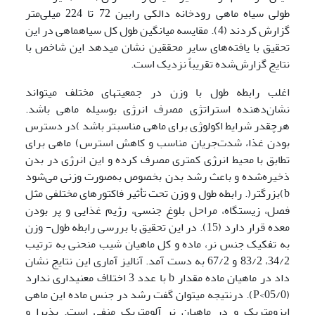
طولی سیاه ماهی رودخانه دالکی رابین 72 تا 224 میلی‌متر
گزارش کردند (4). مقایسه میانگین طول کل سیاه­ماهی در این
تحقیق با یافته‌های سایر محققین نشان می­دهد این شاخص با
نتایج گزارش‌شده تقریباً نزدیک است.
اغلب رابطه طول با وزن در جمعیت­های مختلف می­تواند
نشان‌دهنده استراتژی مصرف انرژی بوسیله ماهی باشد.
هرچقدر شرایط اکولوژی برای ماهی مناسب­تر باشد )در دسترس
بودن غذا، شدت‌جریان مناسب و کاهش استرس) ماهی برای
تطابق با محیط انرژی کمتری مصرف کرده و این انرژی در بدن
ذخیره‌شده و باعث رشد بدن بخصوص به‌صورت وزنی می‌شود
b)بزرگتر(. رابطه طول و وزن تحت تأثیر فاکتورهای مختلفی مثل
فصل، زیستگاه، مراحل بلوغ جنسی، رژیم غذایی و پر بودن
معده قرار دارد (15). در این تحقیق با بررسی رابطه طول- وزن
به تفکیک جنس نر، ماده و کل ماهیان شیب منحنی به ترتیب
34/2، 83/2 و 67/2 به دست آمد. آنالیز آماری این نتایج نشان
داد در ماهیان ماده مقدار b با عدد 3 اختلاف معنی­داری ندارد
(05/0>P). درنتیجه می­توان گفت رشد در جنس ماده این ماهی
ایزومتریک و در ماهیان نر آلومتریک منفی است. پذیرا و