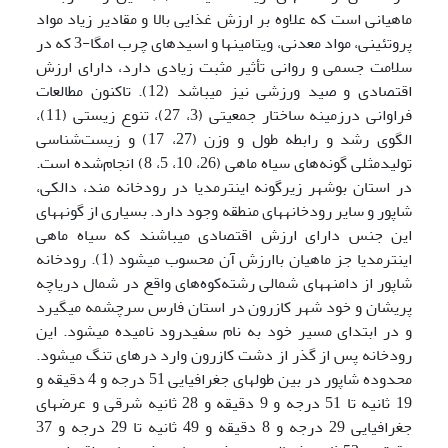
ماهیانی است که علاوه بر ارزش غذایی بالا و مقادیر زیاد مواد
پروتئینی، مواد معدنی، ویتامین­ها و اسیدهای چرب امگا-3 که در
سلامت جسمی و روانی تأثیر مثبت زیادی دارد، دارای ارزش
اقتصادی و صید ورزشی نیز می­باشد (12). تاکنون مطالعات
فراوانی درزمینه ساختار جمعیتی (3، 27)، تنوع زیستی (11)،
الگوی رشد و رابطه طول و وزن (27، 17) و زیست‌شناسی
تولیدمثلی گونه‌های سیاه ماهی (26، 10، 5، 8) انجام‌شده است.
در استان بوشهر زیرگونه اینترمدیا در رودخانه مند، دالکی،
شاپور و سایر رودخانه­های منطقه وجود دارد. بسیاری از گونه­های
این جنس دارای ارزش اقتصادی می­باشند که سیاه ماهی
اینترمدیا جز ماهیان باارزش آن محسوب می­شود (1). رودخانه
شاپور از دامنه­های شمالی رشته‌کوه‌های واقع در شمال دریاچه
پریشان و خود شهر کازرون در استان فارس سرچشمه می­گیرد
و در ابتدای مسیر خود به نام سفیدرود نامیده می­شود. این
رودخانه پس از گذر از دشت کازرون وارد دره­ای تنگ می­شود.
محدوده شاپور در بین طول­های جغرافیایی 51 درجه و 4 دقیقه و
19 ثانیه تا 51 درجه و 9 دقیقه و 28 ثانیه شرقی و عرض­های
جغرافیایی 29 درجه و 8 دقیقه و 49 ثانیه تا 29 درجه و 37