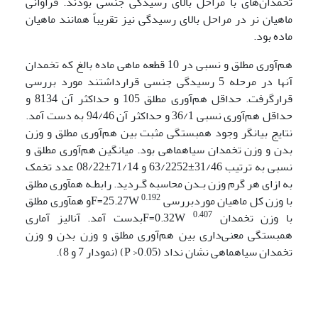
تخمدان‌های با مراحل بالای رسیدگی جنسی بودند. فراوانی
ماهیان نر در مراحل بالای رسیدگی نیز تقریباً همانند ماهیان
ماده بود.
هم‌آوری مطلق و نسبی در 10 قطعه ماهی ماده بالغ که تخمدان
آنها در مرحله 5 رسیدگی جنسی قرارداشتند مورد بررسی
قرارگرفت. حداقل هم‌آوری مطلق 105 و حداکثر آن 8134 و
حداقل هم‌آوری نسبی 36/1 و حداکثر آن 94/46 به دست آمد.
نتایج بیانگر وجود همبستگی مثبت بین هم‌آوری مطلق و وزن
بدن و وزن تخمدان سیاه­ماهی بود. میانگین هم‌آوری مطلق و
نسبی به ترتیب 31/46±63/2252 و 71/14±08/22 عدد تخمک
به ازای هر گرم وزن بـدن محاسبه گـردید. رابطـه هم­آوری مطلق
0.192
با وزن کل ماهیان موردبررسی F=25.27W
و هم­آوری مطلق
0.407
با وزن تخمدان F=0.32W
بدست آمد. آنالیز آماری
همبستگی معنی‌داری بین هم‌آوری مطلق و وزن بدن و وزن
تخمدان سیاه­ماهی نشان نداد (0.05< P) (نمودار 7 و 8).