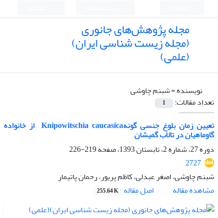
English
ورود به سامانه
ثبت نام
مجله پژوهش‌های جانوری
(مجله زیست شناسی ایران)
(علمی)
نویسنده =
شبنم چاوشی
تعداد مقالات:
1
تعیین زمان بلوغ جنسی گونه‎ Knipowitschia caucasica از خانواده
گاوماهیان در تالاب گمیشان
دوره 27، شماره 2، تابستان 1393، صفحه
219-226
2727
شبنم چاوشی، اصغر عبدلی، کاظم پریور، رحمان پاتیمار
اصل مقاله
مشاهده مقاله
255.64 K