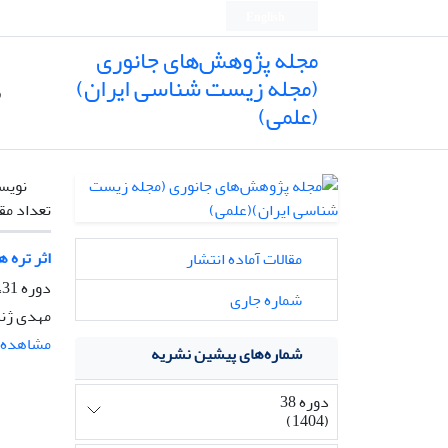
English
مجله پژوهش‌های جانوری
(مجله زیست شناسی ایران)
ص
(علمی)
نویس
تعداد مق
اثر تره ه
مقالات آماده انتشار
دوره 31، شماره 3، پاییز 1397، صفحه
شماره جاری
مهدی ژند
مشاهده م
شماره‌های پیشین نشریه
دوره 38
(1404)