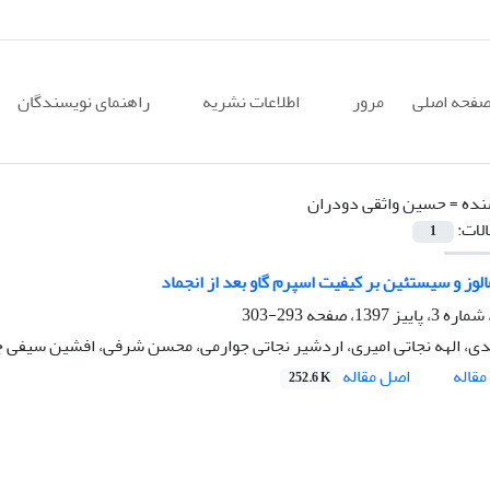
فحه اصلی
مرور
اطلاعات نشریه
راهنمای نویسندگان
نده =
حسین واثقی دودران
الات:
1
الوز و سیستئین بر کیفیت اسپرم گاو بعد از انجماد
293-303
ی، الهه نجاتی امیری، اردشیر نجاتی جوارمی، محسن شرفی، افشین سیفی 
اصل مقاله
قاله
252.6 K