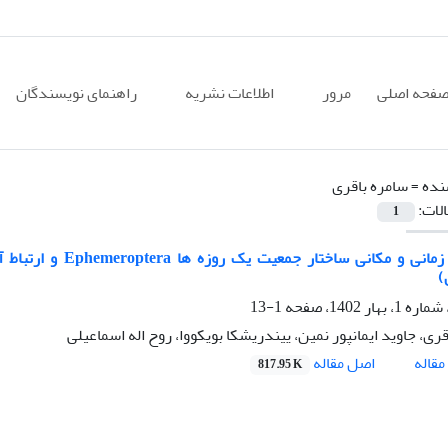
فحه اصلی
مرور
اطلاعات نشریه
راهنمای نویسندگان
نده =
سامره باقری
الات:
1
تغییرات زمانی و مکا
)
1-13
ری، جاوید ایمانپور نمین، ییندریشکا بویکووا، روح اله اسماعیلی
اصل مقاله
قاله
817.95 K