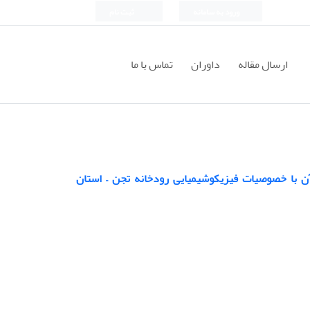
ورود به سامانه
ثبت نام
ارسال مقاله
داوران
تماس با ما
نی ساختار جمعیت یک روزه ها Ephemeroptera و ارتباط آن با خصوصیات فیزیکوشیمیایی رودخانه تجن – استان