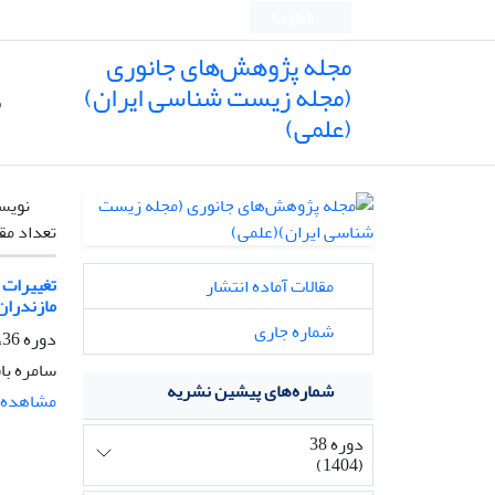
English
مجله پژوهش‌های جانوری
(مجله زیست شناسی ایران)
ص
(علمی)
نویس
تعداد مق
مقالات آماده انتشار
مازندران
شماره جاری
دوره 36، شماره 1، بهار 1402، صفحه
سامره باق
شماره‌های پیشین نشریه
مشاهده م
دوره 38
(1404)