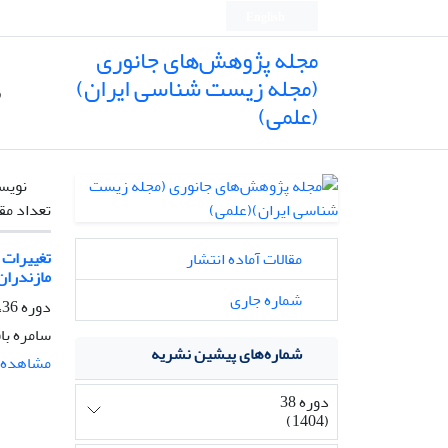
English
مجله پژوهش‌های جانوری
(مجله زیست شناسی ایران)
ص
(علمی)
نویس
تعداد مق
مقالات آماده انتشار
مازندران
شماره جاری
دوره 36، شماره 1، بهار 1402، صفحه
سامره باق
شماره‌های پیشین نشریه
مشاهده م
دوره 38
(1404)