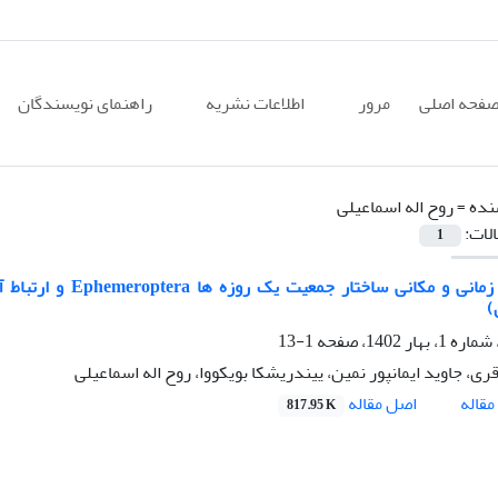
فحه اصلی
مرور
اطلاعات نشریه
راهنمای نویسندگان
نده =
روح اله اسماعیلی
الات:
1
تغییرات زمانی و مکا
)
1-13
ری، جاوید ایمانپور نمین، ییندریشکا بویکووا، روح اله اسماعیلی
اصل مقاله
قاله
817.95 K