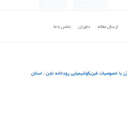
ورود به سامانه
ثبت نام
ارسال مقاله
داوران
تماس با ما
نی ساختار جمعیت یک روزه ها Ephemeroptera و ارتباط آن با خصوصیات فیزیکوشیمیایی رودخانه تجن – استان