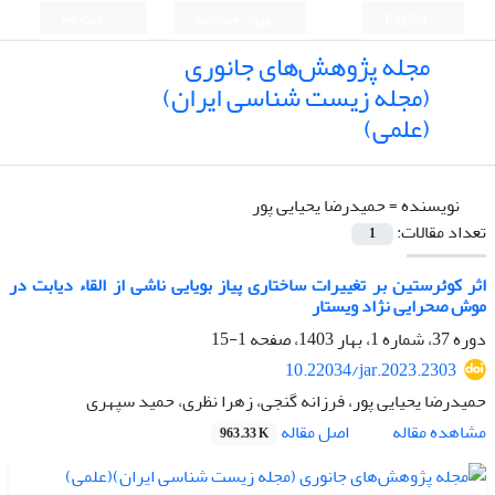
English
ورود به سامانه
ثبت نام
مجله پژوهش‌های جانوری
(مجله زیست شناسی ایران)
(علمی)
نویسنده =
حمیدرضا یحیایی پور
تعداد مقالات:
1
اثر کوئرستین بر تغییرات ساختاری پیاز بویایی ناشی از القاء دیابت در
موش صحرایی نژاد ویستار
دوره 37، شماره 1، بهار 1403، صفحه
1-15
10.22034/jar.2023.2303
حمیدرضا یحیایی پور، فرزانه گنجی، زهرا نظری، حمید سپهری
اصل مقاله
مشاهده مقاله
963.33 K