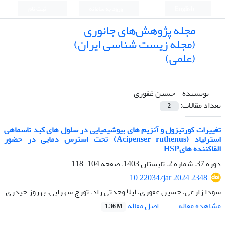
English
ورود به سامانه
ثبت نام
مجله پژوهش‌های جانوری
(مجله زیست شناسی ایران)
(علمی)
نویسنده =
حسین غفوری
تعداد مقالات:
2
تغییرات کورتیزول و آنزیم های بیوشیمیایی در سلول های کبد تاسماهی
استرلیاد (Acipenser ruthenus) تحت استرس دمایی در حضور
القاکننده هایHSP
دوره 37، شماره 2، تابستان 1403، صفحه
104-118
10.22034/jar.2024.2348
سودا زارعی، حسین غفوری، لیلا وحدتی راد، تورج سهرابی، بهروز حیدری
اصل مقاله
مشاهده مقاله
1.36 M