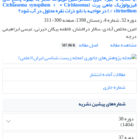
فیزیولوژیک ماهی پرت (Cichlasoma synspilum ♀ × Cichlasoma
citrinellum ♂) در مواجهه با نانو ذرات نقره محلول در آب شود؟
دوره 32، شماره 4، زمستان 1398، صفحه
300-311
امین مخلص آبادی، سالار درافشان، فاطمه پیکان حیرتی، عیسی ابراهیمی
درچه
اصل مقاله
مشاهده مقاله
507.86 K
مقالات آماده انتشار
شماره جاری
شماره‌های پیشین نشریه
دوره 38
(1404)
دوره 37