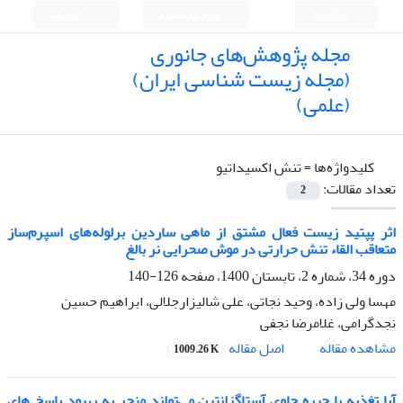
English
ورود به سامانه
ثبت نام
مجله پژوهش‌های جانوری
(مجله زیست شناسی ایران)
(علمی)
کلیدواژه‌ها =
تنش اکسیداتیو
تعداد مقالات:
2
اثر پپتید زیست فعال مشتق از ماهی ساردین برلوله‌های اسپرم‌ساز
متعاقب القاء تنش حرارتی در موش صحرایی نر بالغ
دوره 34، شماره 2، تابستان 1400، صفحه
126-140
مهسا ولی زاده، وحید نجاتی، علی شالیزارجلالی، ابراهیم حسین
نجدگرامی، غلامرضا نجفی
اصل مقاله
مشاهده مقاله
1009.26 K
آیا تغذیه با جیره حاوی آستاگزانتین می‌تواند منجر به بهبود پاسخ های