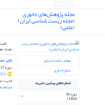
English
مجله پژوهش‌های جانوری
(مجله زیست شناسی ایران)
ص
(علمی)
کلیدو
تعداد مق
تاثیر حش
مقالات آماده انتشار
دوره 37، شماره 2، تابستان 1403، صفحه
شماره جاری
2313
قدرت عب
شماره‌های پیشین نشریه
مشاهده م
دوره 38
(1404)