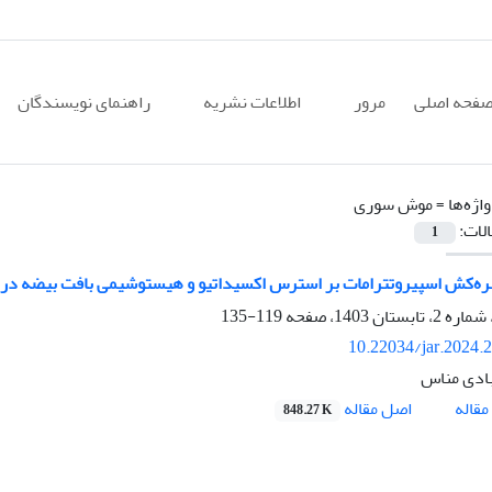
فحه اصلی
مرور
اطلاعات نشریه
راهنمای نویسندگان
اژه‌ها =
موش سوری
الات:
1
ره‌کش اسپیروتترامات بر استرس اکسیداتیو و هیستوشیمی بافت بیضه د
119-135
10.22034/jar.2024.
ادی مناس
اصل مقاله
قاله
848.27 K