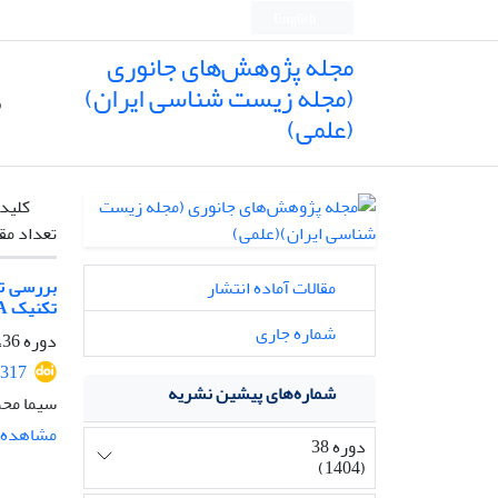
English
مجله پژوهش‌های جانوری
(مجله زیست شناسی ایران)
ص
(علمی)
کلیدو
تعداد مق
مقالات آماده انتشار
تکنیک DNA بارکدینگ
شماره جاری
دوره 36، شماره 4، زمستان 1402، صفحه
2317
شماره‌های پیشین نشریه
سیما محم
مشاهده م
دوره 38
(1404)