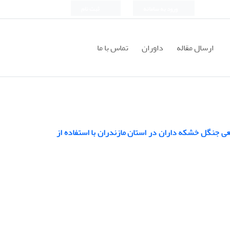
ورود به سامانه
ثبت نام
ارسال مقاله
داوران
تماس با ما
ن های خشکی زی (Mollusca: Gastropoda) اثر ملی طبیعی جنگل خشکه داران در استان مازندران با استفاده از