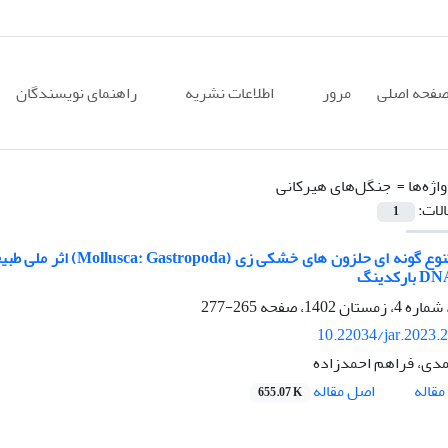
فحه اصلی
مرور
اطلاعات نشریه
راهنمای نویسندگان
اژه‌ها =
‌ جنگل‌های هیرکانی
الات:
1
بررسی تنوع گونه ای حلزو
265-277
10.22034/jar.2023.
دی، فراهم احمدزاده
اصل مقاله
قاله
655.07 K