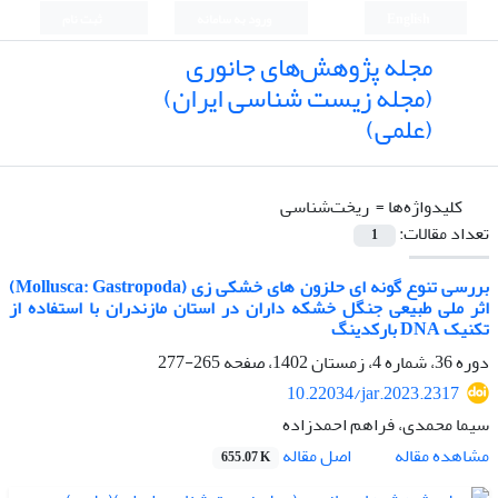
English
ورود به سامانه
ثبت نام
مجله پژوهش‌های جانوری
(مجله زیست شناسی ایران)
(علمی)
کلیدواژه‌ها =
‌ ریخت‌شناسی
تعداد مقالات:
1
بررسی تنوع گونه ای حلزون های خشکی زی (Mollusca: Gastropoda)
اثر ملی طبیعی جنگل خشکه داران در استان مازندران با استفاده از
تکنیک DNA بارکدینگ
دوره 36، شماره 4، زمستان 1402، صفحه
265-277
10.22034/jar.2023.2317
سیما محمدی، فراهم احمدزاده
اصل مقاله
مشاهده مقاله
655.07 K