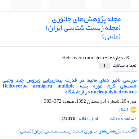
English
ورود به سامانه
ثبت نام
مجله پژوهش‌های جانوری
(مجله زیست شناسی ایران)
(علمی)
کلیدواژه‌ها =
Helicoverpa armigera
تعداد مقالات:
1
بررسی تاثیر دمای محیط در قدرت بیماریزایی ویروس چند وجهی
هسته‌ای کرم غوزه پنبه Helicoverpa armigera multiple
nucleopolyhedrovirus در آزمایشگاه
دوره 26، شماره 4، زمستان 1392، صفحه
372-383
2643
اصل مقاله
مشاهده مقاله
254.43 K