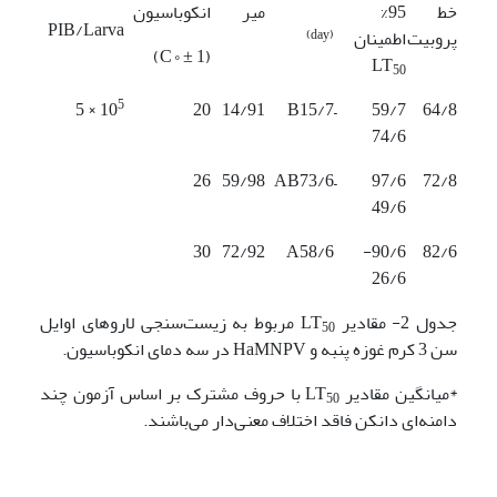
خط
95%
میر
انکوباسیون
PIB/Larva
پروبیت
اطمینان
(day)
)
(1 ± C
º
LT
50
5
× 5
10
20
14/91
B15/7
59/7 –
64/8
74/6
26
59/98
AB73/6
97/6 –
72/8
49/6
30
72/92
A58/6
90/6-
82/6
26/6
جدول 2- مقادیر LT
مربوط به زیست‌سنجی لاروهای اوایل
50
سن 3 کرم غوزه پنبه و HaMNPV در سه دمای انکوباسیون.
*میانگین مقادیر LT
با حروف مشترک بر اساس آزمون چند
50
دامنه‌ای دانکن فاقد اختلاف معنی‌دار می‌باشند.