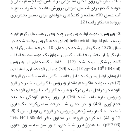
ساعت تاریکی روی غذای مصنوعی بر اساس لوبیا چشم بلبلی و
جوانه گندم برای 4 نسل متوالی پرورش یافتند. حشرات بالغ با
آب عسل 10% تغذیه و کاغذهای حوله‌ای برای بستر تخم‌ریزی
پروانه‌ها بکار رفت ( 2).
2
-
ویروس
: نمونه اولیه ویروس چند وجهی هسته‌ای کرم غوزه
پنبه با نام helicovirid-liquid (فراورده میکروبی تولید شده در
سال 1376 و نگهداری شده در دمای 10- درجه سانتی‌گراد و
تاریکی) از بخش تحقیقات کنترل بیولوژیک موسسه تحقیقات
گیاه پزشکی تهیه شد (17). غلظت کشنده‌ای از ویروس
8
(LC
~3 × 10
PIB/ml) تهیه (39) و برای آلوده‌سازی انفرادی
95
لاروهای اوایل سن 3 به دلیل خاصیت کانی بالیستیک بین لاروها
(7) جهت تولید ماکزیمم مقدار ویروس با کارایی بیشتر در لارو
آلوده در مراحل نهایی مرگ و میر به کار رفت. لاروهای آلوده به
ویروس تازه تلف شده (16) از روز پنجم آلودگی به بعد
جمع‌آوری (43) و در دمای 4- درجه سانتی‌گراد نگهداری
شدند. با 3 بار پاساژدهی ویروس در لاروهای اوایل سن 3 (8،
12 و 41)، له کردن لاروها در محلول بافر Tris-HCl 50mM
(pH7.03) با هموژنایزر شیشه‌ای، عبور سوسپانسیون حاوی