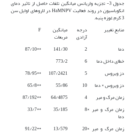
جدول 3- تجزیه واریانس میانگین تلفات حاصل از تاثیر دمای
انکوباسیون در روند فعالیت HaMNPV در لاروهای اوایل سن
3 کرم غوزه پنبه.
منابع تغییر
درجه
میانگین
F
آزادی
مربعات
دما
2
141/30
**87/10
خطای داخل دما
6
773/2
دز ویروس
5
107/2421
**78/95
دز ویروس × دما
10
55/86
**65/8
زمان مرگ و میر
4
64/4875
**87/192
زمان مرگ و میر ×
8
35/185
**33/7
دما
زمان مرگ و میر ×
20
13/579
**91/22