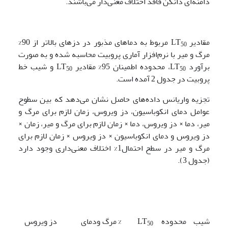
دامنه‌ای دانکن فاقد اختلاف معنی‌‌دار می‌باشند.
مقادیر LT
مربوط به دماهای مذبور در دزهای بالاتر از 90%
50
مرگ و میر با نرم‌افزار آماری پروبیت محاسبه شده و به صورت
برآورد LT
، محدوده اطمینان 95% مقادیر LT
و شیب خط
50
50
پروبیت در جدول 2 آمده است.
تجزیه واریانس داده‌های حاصل نشان می‌دهد که بین سطوح
عوامل دمای انکوباسیون، دز ویروس، زمان لازم برای مرگ و
میر، دما × دز ویروس، دما × زمان لازم برای مرگ و میر، زمان ×
دز ویروس و دمای انکوباسیون × دز ویروس × زمان لازم برای
مرگ و میر در سطح احتمال1% اختلاف معنی‌داری وجود دارد
(جدول 3).
شیب
محدوده
LT
% مرگ و
دمای
دز ویروس
50