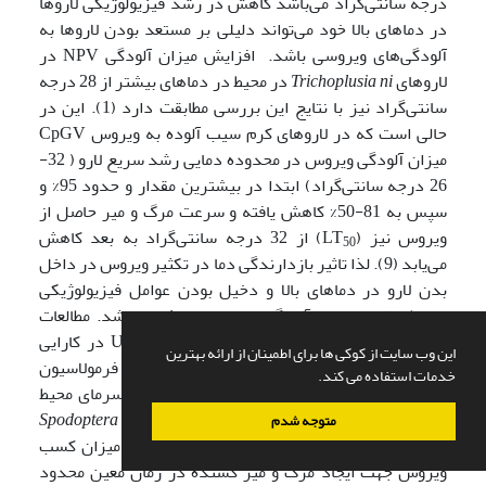
درجه سانتی‌گراد می‌باشد کاهش در رشد فیزیولوژیکی لاروها
در دماهای بالا خود می‌تواند دلیلی بر مستعد بودن لاروها به
آلودگی‌های ویروسی باشد. افزایش میزان آلودگی NPV در
لاروهای
Trichoplusia ni
در محیط در دماهای بیشتر از 28 درجه
سانتی‌گراد نیز با نتایج این بررسی مطابقت دارد (1). این در
حالی است که در لاروهای کرم سیب آلوده به ویروس CpGV
میزان آلودگی ویروس در محدوده دمایی رشد سریع لارو ( 32-
26 درجه سانتی‌گراد) ابتدا در بیشترین مقدار و حدود 95% و
سپس به 81-50% کاهش یافته و سرعت مرگ و میر حاصل از
ویروس نیز (LT
) از 32 درجه سانتی‌گراد به بعد کاهش
50
می‌یابد (9). لذا تاثیر بازدارندگی دما در تکثیر ویروس در داخل
بدن لارو در دماهای بالا و دخیل بودن عوامل فیزیولوژیکی
مرتبط با لارو در روند آلودگی به ویروس موثر می باشد. مطالعات
نشان داده است که علیرغم تاثیر سوء اشعه UV در کارایی
این وب سایت از کوکی ها برای اطمینان از ارائه بهترین
ویروس SpexNPV در روزهای آفتابی استفاده از فرمولاسیون
خدمات استفاده می کند.
های ویروسی در ساعات سرد شبانه بدلیل تاثیر سرمای محیط
در کاهش فعالیت فیزیولوژیکی لاروهای
Spodoptera exempta
متوجه شدم
از جمله کاهش میزان تغذیه و در نتیجه کاهش میزان کسب
ویروس جهت ایجاد مرگ و میر کشنده در زمان معین محدود