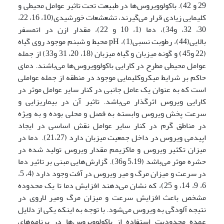
29 و 42). باکولوویروس‌ها در طبیعت تحت تاثیر عوامل محیطی و
کلیمایی زیادی قرار می‌گیرند، تشعشعات خورشیدی(10، 16، 22،
30، 32، و34)، دما (1، 10 و 22)، مقدار ازن در اتمسفر
بالایی(44)، رطوبت نسبی(1)، pH محیط و شبنم موجود روی گیاه
(22 و45) و گونه میزبان و گیاه میزبان (18، 20، 31 و33) از جمله
عوامل محیطی مطرح در کارایی باکولوویروس‌ها می‌باشند. دمای
حاکم بر شرایط میکروکلیمایی موجود در منطقه از جمله عواملی
است که به عنوان یک عامل جانبی در کنار سایر عوامل موثر در
کارایی ویروس اثرگذار می‌باشد. تاثیر آن در بیماریزایی و
سرعت پخش ویروس وابسته به فصل و محلی بوده و به ویژه
در مناطق گرم در کنار سایر عوامل نقش اساسی در ایجاد
اپیدمی ویروس در داخل جمعیت میزبان دارد (21،27). دما در
میزان تکثیر ویروس و ماکزیمم مقدار ویروس تولید شده در
حشره موثر می‌باشد (5،19 و36). گزارش‌هایی مبنی بر تاثیر دما
در سرعت و میزان مرگ و میر ویروس در آفت وجود دارد (4، 5،
6، 9، 14، و 25)، که نشان می‌دهند افزایش دما تا یک محدوده
مشخص باعث افزایش سرعت و میزان مرگ ومیر لاروی در
نتیجه آلودگی به ویروس می‌شود. با توجه به اینکه یکی از دلایل
عمده محدودیت استفاده از باکولوویروس‌ها در برنامه‌های