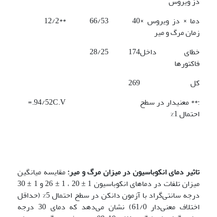
دز ویروس
دما × دز ویروس ×
40
66/53
**12/2
زمان مرگ و میر
خطای داخل
174
28/25
فاکتورها
کل
269
:** معنی‎دار در سطح
94/52C.V.=
احتمال 1%
تاثیر دمای انکوباسیون در میزان مرگ و میر:
مقایسه میانگین
میزان تلفات در دماهای انکوباسیون 1 ± 20 ، 1 ± 26 و 1 ± 30
درجه سانتی‌گراد با آزمون دانکن در سطح احتمال 5% (حداقل
اختلاف معنی‌دار 61/0) نشان می‌دهد که دمای 30 درجه