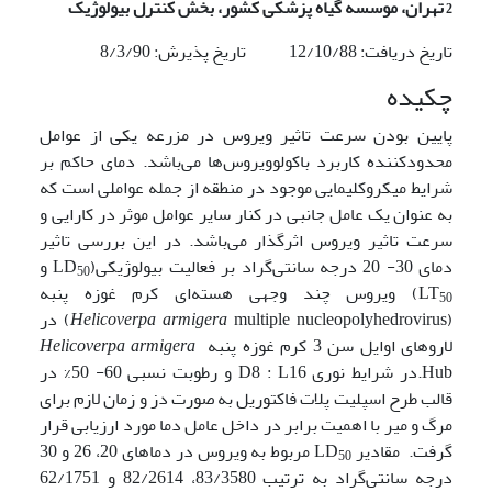
2
تهران، موسسه گیاه پزشکی کشور، بخش کنترل بیولوژیک
تاریخ دریافت: 12/10/88 تاریخ پذیرش: 8/3/90
چکیده
پایین بودن سرعت تاثیر ویروس در مزرعه یکی از عوامل
محدودکننده کاربرد باکولوویروس‌ها می‌باشد. دمای حاکم بر
شرایط میکروکلیمایی موجود در منطقه از جمله عواملی است که
به عنوان یک عامل جانبی در کنار سایر عوامل موثر در کارایی و
سرعت تاثیر ویروس اثرگذار می‌باشد. در این بررسی تاثیر
دمای 30- 20 درجه سانتی‌گراد بر فعالیت بیولوژیکی(LD
و
50
LT
) ویروس چند وجهی هسته‌ای کرم غوزه پنبه
50
(
armigera
Helicoverpa
multiple nucleopolyhedrovirus) در
لاروهای اوایل سن 3 کرم غوزه پنبه
Helicoverpa armigera
Hub.در شرایط نوری D8 : L16 و رطوبت نسبی 60- 50% در
قالب طرح اسپلیت پلات فاکتوریل به صورت دز و زمان لازم برای
مرگ و میر با اهمیت برابر در داخل عامل دما مورد ارزیابی قرار
گرفت. مقادیر LD
مربوط به ویروس در دماهای 20، 26 و 30
50
درجه سانتی‌گراد به ترتیب 83/3580، 82/2614 و 62/1751