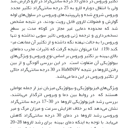
تکثیر ویروس در دمای 35 درجه سانتی‌گراد در لارو گزارش شد
ولی با انتقال دوباره لارو به 25 درجه سانتی‌گراد تکثیر مجدد
ویروس شروع شده و پلی‌پپتیدهای ویروسی در سلول‌های لوله
گوارش و فضولات لاروی قابل رویت بودند، در نتیجه مشخص
شد که محدوده دمایی غیر مجاز در کوتاه مدت بر سطح
نسخه‌برداری و ترجمه ژنی ویروس تاثیر سویی نداشته و تنها
ویروس را به حالت نهفته نگه داشته و از تکثیر آن ممانعت می­
کند (19). لذا می‌توان نتیجه گرفت که تاثیرات مخرب دماهای
بالای بهینه بر تکثیر ویروس بر اساس نوع ویروس و ویژگی‌های
بیولوژیکی آن متفاوت است. در این بررسی آلودگی و از بین
رفتن لاروها در نتیجه HaMNPV در 30 درجه سانتی‌گراد حاکی
از تکثیر ویروس در این دما می‌باشد.
ویژگی‌های فیزیولوژیکی و بیولوژیکی میزبان نیز از جمله عواملی
هستند که در روابط بین دما و ویروس اثرگذار می‌باشند،
بررسی رشد فیزیولوژیکی لاروها در 30-17 درجه سانتی‌گراد
نشان می‌دهد که بر خلاف افزایش سرعت و میزان مرگ و میر
ویروسی رشد لاروها در دمای 30 درجه سانتی‌گراد کاهش
می‌یابد. با توجه به اینکه دمای بهینه برای رشد لاروها 28-20