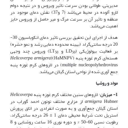
مدیریتی، طولانی بودن سرعت تاثیر ویروس و در نتیجه دوام
لارو آلوده در محیط می‌باشد (7 و37) نقش دمای موجود در
منطقه و تاثیر آن بر سرعت مرگ و میر حاصل از ویروس حایز
اهمیت می‌باشد.
هدف از اجرای این تحقیق بررسی تاثیر دمای انکوباسیون 30-
20 درجه سانتی‌گراد (بهینه محدوده دمایی رشد و نمو حشره)
بر فعالیت بیولوژیکی (LD
و LT
) ویروس چند وجهی
50
50
هسته‌ای کرم غوزه پنبه (HaMNPV)(
Helicoverpa armigera
multiple nucleopolyhedrovirus) در لاروهای کرم غوزه پنبه
جمع آوری شده از نواحی استان گیلان می‌باشد.
مواد و
روشها
1- میزبان
: لاروهای سنین مختلف کرم غوزه پنبه
Helicoverpa
armigera
Hubner از مزارع مختلف توتون احمد گوراب در
استان گیلان جمع‌آوری و به صورت انفرادی در اتاق پرورش
استریل تحت شرایط محیطی دمای 1 ± 26 درجه سانتی‌گراد،
رطوبت نسبی 60-50 % و دوره نوری 16 ساعت روشنایی و 8