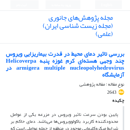
English
ورود به سامانه
ثبت نام
مجله پژوهش‌های جانوری
(مجله زیست شناسی ایران)
(علمی)
بررسی تاثیر دمای محیط در قدرت بیماریزایی ویروس
چند وجهی هسته‌ای کرم غوزه پنبه Helicoverpa
armigera multiple nucleopolyhedrovirus در
آزمایشگاه
نوع مقاله : مقاله پژوهشی
2643
چکیده
پایین بودن سرعت تاثیر ویروس در مزرعه یکی از عوامل
محدودکننده کاربرد باکولوویروس‌ها می‌باشد. دمای حاکم بر
شرایط میکروکلیمایی موجود در منطقه از جمله عواملی است که