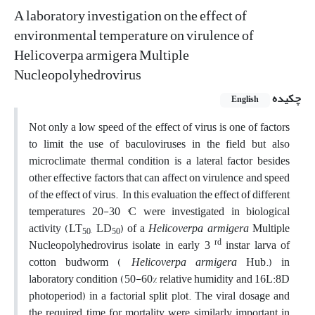
A laboratory investigation on the effect of
environmental temperature on virulence of
Helicoverpa armigera Multiple
Nucleopolyhedrovirus
چکیده
English
Not only a low speed of the effect of virus is one of factors
to limit the use of baculoviruses in the field but also
microclimate thermal condition is a lateral factor besides
other effective factors that can affect on virulence and speed
of the effect of virus. In this evaluation the effect of different
temperatures 20-30 °C were investigated in biological
activity (LT
, LD
) of a
Helicoverpa armigera
Multiple
50
50
rd
Nucleopolyhedrovirus isolate in early 3
instar larva of
cotton budworm (
Helicoverpa armigera
Hub.) in
laboratory condition (50-60% relative humidity and 16L:8D
photoperiod) in a factorial split plot. The viral dosage and
the required time for mortality were similarly important in