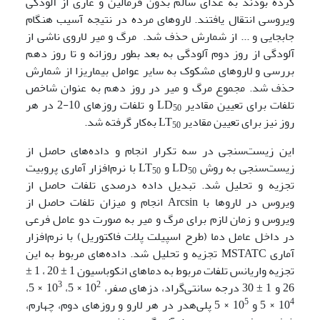
کرده بودند به غذای سالم بدون فرمالین و عاری از آلودگی
ویروسی انتقال یافتند. لاروهای مرده در نتیجه آسیب هنگام
جابجایی و ... از شمارش حذف شد. مرگ و میر لاروی ناشی از
آلودگی از روز دوم آلودگی به بعد بطور روزانه و تا روز دهم
بررسی و لاروهای مشکوک به سایر عوامل بیماریزا از شمارش
حذف شد. مجموع مرگ و میر در روز دهم به عنوان شاخص
تلفات برای تعیین مقادیر LD
و تلفات روزهای 10-2 در هر
50
روز نیز برای تعیین مقادیر LT
به‌کار گرفته شد.
50
این زیست‌سنجی در سه تکرار انجام و داده‌های حاصل از
زیست‌سنجی به روش LD
و LT
با نرم‌افزار آماری پروبیت
50
50
تجزیه و تحلیل شد. تبدیل داده درصدی تلفات حاصل از
ویروس در لاروها با Arcsin انجام و میزان تلفات حاصل از
ویروس و زمان لازم برای مرگ و میر به صورت دو عامل فرعی
در داخل عامل دما (طرح اسپیلت پلات فاکتوریل) با نرم‌افزار
آماری MSTATC تجزیه و تحلیل شد. داده‌های مربوط به این
تجزیه واریانس تلفات مربوط به دماهای انکوباسیون 1 ± 20 ، 1 ±
3
2
26 و 1 ± 30 درجه سانتی‌گراد، دزهای صفر، 10
× 5، 10
× 5،
5
4
10
× 5 و 10
× 5 پلی‌هدر در هر لارو و روزهای دوم، چهارم،