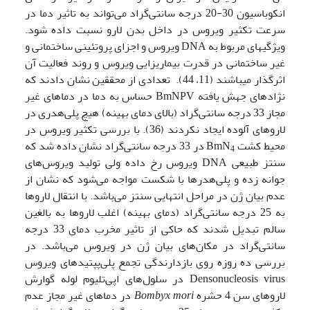
انکوباسیون 30-20 درجه سانتی‌گراد می‌تواند به تاثیر دما در
سرعت تکثیر ویروس در داخل بدن لارو نسبت داده شود.
ویژگیهای مربوط به DNA ویروس و اجزای پروتئینی ساختمانی و
غیر ساختمانی در قدرت بیماریزایی ویروس و روند فعالیت آن
اثرگذار می­باشند (11، 44). تعدادی از محققین نشان دادند که
نژادهای جهش یافته BmNPV حساس به دما در دماهای غیر
مجاز 33 درجه سانتی‌گراد (بالای دمای بهینه) هیچ پلی‌هدری در
لاروهای آلوده ایجاد نکردند (36). با بررسی تکثیر ویروس در
محیط کشت BmN
در 33 درجه سانتی‌گراد نشان داده شد که
4
سنتز طبیعی DNA ویروس رخ داده ولی تولید ویروس‌های
جوانه زده و پلی‌هدرها با شکست مواجه می‌شود که نشان از
عدم بیان ژن در مراحل انتهایی سنتز می‌باشد. با انتقال لاروها
به 25 درجه سانتی‌گراد (دمای بهینه) اغلب لاروها به بالغین
سالم تبدیل شدند که حاکی از تاثیر مخرب دمای 33 درجه
سانتی‌گراد در مکان‌های بیان ژن در ویروس می‌باشد. در
بررسی ده روزه روی بازدارندگی تجمع پلی‌پپتیدهای ویروس
Densonucleosis virus در سلول‌های اپی‌تلیوم لوله گوارش
لاروهای سن 4 حشره
Bombyx mori
در دماهای غیر مجاز عدم