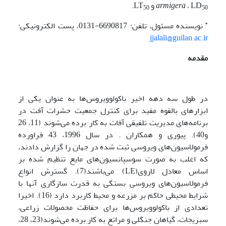
، LD
armigera
و LT
.
50
50
*
نویسنده
مسئول، تلفن: 6690817-0131، پست الکترونیکی:
jjalali@guilan.ac.ir
مقدمه
در طول سه دهه اخیر باکولوویروس‌ها به عنوان یکی از
ابزارهای بالقوه مفید برای کنترل جمعیت حشرات آفت در
برنامه‌های مدیریت تلفیقی آفات به کار برده می‌شوند (11، 26
و40). پیوری و همکاران . در سال 1996، 43 فراورده
فرمولاسیون‌های ویروسی ثبت شده در جهان را گزارش دادند،
که اغلب به صورت سوسپانسیون‌های مایع تنظیم شده بر
اساس معادل لاروی(LE) می‌باشند(7). گسترش انواع
فرمولاسیون‌های ویروسی بستگی به قدرت سازگاری آنها با
شرایط محیطی حاکم بر مزرعه و محیط کاربرد دارد (16). اخیرا
تعدادی از باکولوویروس‌ها برای حفاظت محصولات زراعی،
سبزیجات، گیاهان جنگلی و مراتع به کار برده می‌شوند(23، 28،