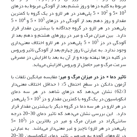
مربوط به کلیه دزها و روز ششم بعد از آلودگی مربوط به دزهای
2
3
10
×5 و 10
× 5 پلی‌هدر در هر لارو در یک گروه با کمترین
4
5
مقدار و روز دهم بعد از آلودگی در دزهای 10
× 5 و 10
× 5
پلی‌هدر در هر لارو در گروه جداگانه با بیشترین مقدار قرار
دارد. بین میزان مرگ و میر در روزهای هشتم و دهم بعد از
5
آلودگی در دز 10
× 5 پلی‌هدر در هر لارو اختلاف معنی‌داری
وجود ندارد. به عبارتی تا روز چهارم بعد از آلودگی تاثیر ویروس
در کلیه دزها نهفته بوده و از آن به بعد با افزایش دز مصرفی
سرعت مرگ و میر حاصل از ویروس افزایش می‌یابد.
تاثیر دما × دز در میزان مرگ و میر:
مقایسه میانگین تلفات با
آزمون دانکن در سطح احتمال 5% ( حداقل اختلاف معنی‌دار
62/3) نشان می‌دهد که دزهای شاهد در هر سه دمای
5
انکوباسیون در یک گروه با کمترین مقدار و دز 10
× 5 پلی‌هدر
در هر لارو در هر سه دما در گروه دیگر با بیشترین مقدار قرار
دارد. این بررسی نشان می‌دهد که تاثیر دمای 30-20 درجه
5
سانتی‌گراد در میزان مرگ و میر در بالاترین دز (10
×5
پلی‌هدر در هر لارو) ناچیز و غیر معنی‌دار می‌باشد. به عبارتی
در لاروهای آلوده به ویروس، تاثیر دمای انکوباسیون 30-20