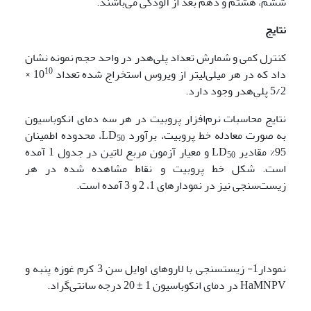
ششم، هشتم و دهم بعد از آلودگی می‌باشند.
نتایج
کنترل کمی و شمارش تعداد پلی‌هدر در واحد حجم نمونه نشان
10
داد که در هر میلی‌لیتر از ویروس استخراج شده تعداد 10
×
5/2 پلی‌هدر وجود دارد.
نتایج محاسبات نرم‌افزار پروبیت در هر سه دمای انکوباسیون
به صورت معادله خط پروبیت، برآورد LD
، محدوده اطمینان
50
95% مقادیر LD
و معیار آزمون مربع لاتین در جدول 1 آمده
50
است. شکل خط پروبیت و نقاط مشاهده شده در هر
زیست‌سنجی نیز در نمودارهای 1، 2 و 3 آمده است.
نمودار1- زیست‎سنجی با لاروهای اوایل سن 3 کرم غوزه پنبه و
HaMNPV در دمای انکوباسیون 1 ± 20 درجه سانتی‌گراد.