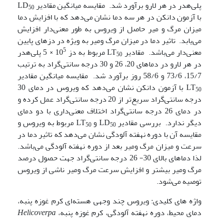
پلی‌هدر در هر لارو برآورد شد. مقایسه میانگین مقادیر LD
50
با آزمون دانکن در هر سه دما نشان می‌دهد که با افزایش دما
میزان مرگ و میر حاصل از ویروس به طور معنی‌دار افزایش
می‌یابد. تاثیر دما در میزان مرگ ومیر به ویژه در دزهای پایین
5
معنی‌دار می‌باشد. مقادیر LT
مربوط به دز 10
× 5 پلی‌هدر
50
در هر لارو در دماهای 20، 26 و 30 درجه سانتی‌گراد به ترتیب
15/7، 73/6 و 58/6 روز برآورد شد. مقایسه میانگین مقادیر
LT
با آزمون دانکن نشان می‌دهد که ویروس در دمای 30
50
درجه سانتی‌گراد سریع‌تر از 20 درجه سانتی‌گراد عمل کرده و
در دمای 26 درجه سانتی‌گراد اختلاف معنی‌داری با دو دمای
دیگر ندارد. بررسی مقادیر LD
و LT
مربوط به ویروس و
50
50
مقایسه آن با دوره نهفته آلودگی نشان می‌دهد که تاثیر دما در
سرعت و میزان مرگ ومیر بعد از دوره نهفته آلودگی می‌باشد.
لذا دماهای بالای 30- 26 درجه سانتی‌گراد جهت حصول درصد
مرگ ومیر بیشتر و افزایش سرعت مرگ ومیر ناشی از ویروس
توصیه می‌شود.
واژه های کلیدی: ویروس چند وجهی هسته‌ای کرم غوزه پنبه،
دمای محیط، دوره نهفته آلودگی، کرم غوزه پنبه،
Helicoverpa