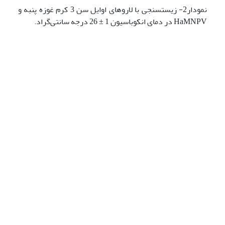
نمودار2- زیست‎سنجی با لاروهای اوایل سن 3 کرم غوزه پنبه و
HaMNPV در دمای انکوباسیون 1 ± 26 درجه سانتی‌گراد.