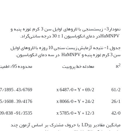
نمودار3- زیست‎سنجی با لاروهای اوایل سن 3 کرم غوزه پنبه و
HaMNPVدر دمای انکوباسیون 1 ± 30 درجه سانتی‌گراد.
جدول 1- نتیجه آزمایش زیست سنجی 10 روزه با لاروهای اوایل
سن 3 کرم غوزه پنبه و HaMNPV در سه دمای انکوباسیون.
2
א
معادله خط پروبیت
محدوده 95% اطمینان LD
43/6769 – 97/1895
69/2 + x 6487/0 = Y
61/2
39/4176 – 55/1608
24/2 + x 8066/0 = Y
26/1
91/3535- 09/838
12/3 + x 5785/0 = Y
42/0
میانگین مقادیر LD
با حروف مشترک بر اساس آزمون چند
50