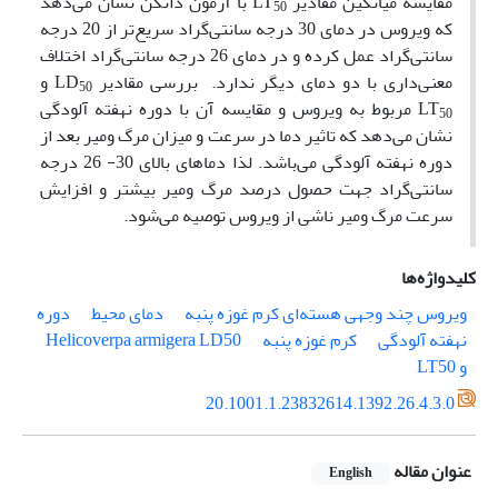
مقایسه میانگین مقادیر LT
با آزمون دانکن نشان می‌دهد
50
که ویروس در دمای 30 درجه سانتی‌گراد سریع‌تر از 20 درجه
سانتی‌گراد عمل کرده و در دمای 26 درجه سانتی‌گراد اختلاف
معنی‌داری با دو دمای دیگر ندارد. بررسی مقادیر LD
و
50
LT
مربوط به ویروس و مقایسه آن با دوره نهفته آلودگی
50
نشان می‌دهد که تاثیر دما در سرعت و میزان مرگ ومیر بعد از
دوره نهفته آلودگی می‌باشد. لذا دماهای بالای 30- 26 درجه
سانتی‌گراد جهت حصول درصد مرگ ومیر بیشتر و افزایش
سرعت مرگ ومیر ناشی از ویروس توصیه می‌شود.
کلیدواژه‌ها
ویروس چند وجهی هسته‌ای کرم غوزه پنبه
دمای محیط
دوره
نهفته آلودگی
کرم غوزه پنبه
LD50
Helicoverpa armigera
و LT50
20.1001.1.23832614.1392.26.4.3.0
عنوان مقاله
English