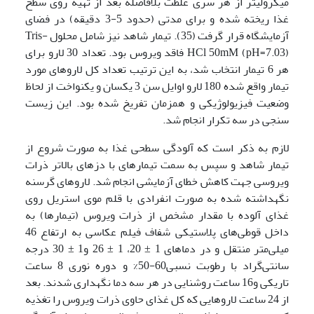
میکرولیتر از هر سری غلظت بلافاصله بعد از تهیه روی سطح
غذا ریخته شده و برای مدتی (حدود 5-3 دقیقه) در فضای
آزمایشگاه قرار گرفت (35). تیمار شاهد نیز شامل محلول Tris-
HCl 50mM (pH=7.03) فاقد ویروس بود. تعداد 30 لارو برای
هر 6 تیمار انتخاب شد، به این ترتیب تعداد کل لاروهای مورد
تیمار واقع شده 180 لارو اوایل سن 3 یکسان و یکنواخت از لحاظ
وضعیت فیزیولوژیکی و همزمان تفریخ شده بود. این زیست
سنجی در سه تکرار انجام شد.
لازم به ذکر است که آلودگی سطحی غذا به صورت شروع از
تیمار شاهد و سپس به سمت تیمارهای با دزهای بالاتر ذرات
ویروسی جهت کاهش خطای آزمایشی انجام شد. لاروهای گرسنه
نگهداشته شده به صورت انفرادی با قلم موی استریل روی
غذای آلوده با مقدار مشخص از ذرات ویروس (تیمارها) به
داخل قوطی‌های پلاستیکی شفاف فیلم عکاسی به ارتفاع 46
میلی‌متر منتقل و در دماهای 1 ± 20، 1 ± 26 و1 ± 30 درجه
سانتی‌گراد با رطوبت نسبی60-50% و دوره نوری 8 ساعت
تاریکی و16 ساعت روشنایی در هر سه دما نگهداری شدند. بعد
از 24 ساعت لاروهایی که کل غذای حاوی ذرات ویروس را تغذیه