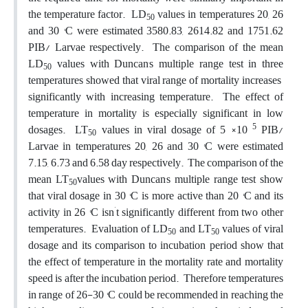
the temperature factor. LD
values in temperatures 20, 26
50
and 30 °C were estimated 3580.83, 2614.82 and 1751.62
PIB/ Larvae respectively. The comparison of the mean
,
LD
values with Duncan
s multiple range test in three
50
temperatures showed that viral range of mortality increases
significantly with increasing temperature. The effect of
temperature in mortality is especially significant in low
5
dosages. LT
values in viral dosage of 5 ×10
PIB/
50
Larvae in temperatures 20, 26 and 30 °C were estimated
7.15, 6.73 and 6.58 day respectively. The comparison of the
,
mean LT
values with Duncan
s multiple range test show
50
that viral dosage in 30 °C is more active than 20 °C and its
’
activity in 26 °C isn
t significantly different from two other
temperatures. Evaluation of LD
and LT
values of viral
50
50
dosage and its comparison to incubation period show that
the effect of temperature in the mortality rate and mortality
speed is after the incubation period. Therefore temperatures
in range of 26-30 °C could be recommended in reaching the