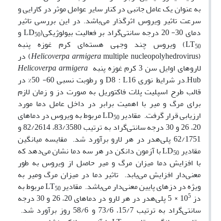
به عنوان یک عامل جانبی در کنار سایر عوامل موثر در کارایی و
سرعت تاثیر ویروس اثرگذار می‌باشد. در این بررسی تاثیر
دمای 30- 20 درجه سانتی‌گراد بر فعالیت بیولوژیکی(LD
و
50
LT
) ویروس چند وجهی هسته‌ای کرم غوزه پنبه
50
(
armigera
Helicoverpa
multiple nucleopolyhedrovirus) در
لاروهای اوایل سن 3 کرم غوزه پنبه
Helicoverpa armigera
Hub.در شرایط نوری D8 : L16 و رطوبت نسبی 60- 50% در
قالب طرح اسپلیت پلات فاکتوریل به صورت دز و زمان لازم
برای مرگ و میر با اهمیت برابر در داخل عامل دما مورد
ارزیابی قرار گرفت. مقادیر LD
مربوط به ویروس در دماهای
50
20، 26 و 30 درجه سانتی‌گراد به ترتیب 83/3580، 82/2614 و
62/1751 پلی‌هدر در هر لارو برآورد شد. مقایسه میانگین
مقادیر LD
با آزمون دانکن در هر سه دما نشان می‌دهد که
50
با افزایش دما میزان مرگ و میر حاصل از ویروس به طور
معنی‌دار افزایش می‌یابد. تاثیر دما در میزان مرگ ومیر به
ویژه در دزهای پایین معنی‌دار می‌باشد. مقادیر LT
مربوط به
50
5
دز 10
× 5 پلی‌هدر در هر لارو در دماهای 20، 26 و 30 درجه
سانتی‌گراد به ترتیب 15/7، 73/6 و 58/6 روز برآورد شد.