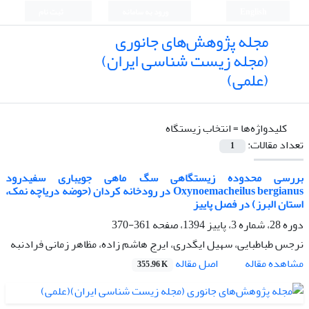
English
ورود به سامانه
ثبت نام
مجله پژوهش‌های جانوری
(مجله زیست شناسی ایران)
(علمی)
کلیدواژه‌ها =
انتخاب زیستگاه
تعداد مقالات:
1
بررسی محدوده زیستگاهی سگ ماهی جویباری سفیدرود
Oxynoemacheilus bergianus در رودخانه کردان (حوضه دریاچه نمک،
استان البرز) در فصل پاییز
دوره 28، شماره 3، پاییز 1394، صفحه
361-370
نرجس طباطبایی، سهیل ایگدری، ایرج هاشم زاده، مظاهر زمانی فرادنبه
اصل مقاله
مشاهده مقاله
355.96 K