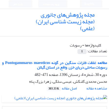
English
ورود به سامانه
ثبت نام
مجله پژوهش‌های جانوری
(مجله زیست شناسی ایران)
(علمی)
کلیدواژه‌ها =
رسوبات
تعداد مقالات:
1
مطالعه غلظت فلزات سنگین در گونه Pontogammarus maeoticus و
رسوبات ساحلی دریای خزر، واقع در استان گیلان
دوره 30، شماره 4، زمستان 1396، صفحه
471-482
محسن محمدی گلنگش، عیسی سلگی، زهرا بزرگ پناه
اصل مقاله
مشاهده مقاله
303.33 K