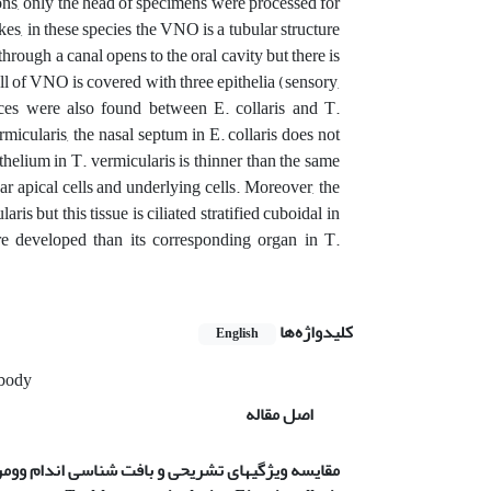
ons, only the head of specimens were processed for
kes, in these species the VNO is a tubular structure
 through a canal opens to the oral cavity but there is
l of VNO is covered with three epithelia (sensory,
nces were also found between E. collaris and T.
rmicularis, the nasal septum in E. collaris does not
ithelium in T. vermicularis is thinner than the same
r apical cells and underlying cells. Moreover, the
s but this tissue is ciliated stratified cuboidal in
re developed than its corresponding organ in T.
کلیدواژه‌ها
English
body
اصل مقاله
مقایسه ویژگیهای تشریحی و بافت شناسی اندام وومر