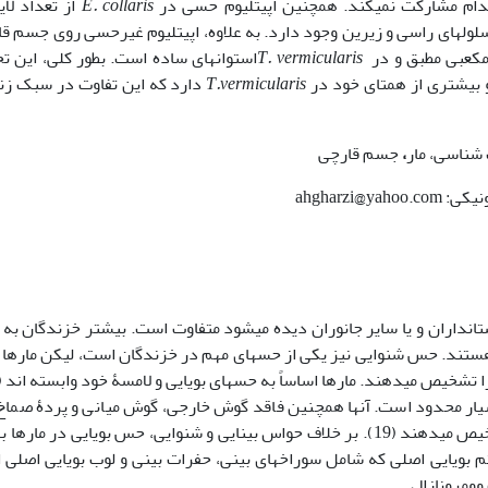
ام مشارکت نمی­کند. همچنین اپی­تلیوم حسی در
E. collaris
از تعداد لایه
لهای راسی و زیرین وجود دارد. به علاوه، اپی­تلیوم غیرحسی روی جسم ق
مکعبی مطبق و در
T. vermicularis
استوانه­ای ساده است. بطور کلی، این ت
 بیشتری از همتای خود در
T.vermicularis
دارد که این تفاوت در سبک زن
 شناسی، مار
،
جسم قارچی
پستانداران و یا سایر جانوران دیده می­شود متفاوت است. بیشتر خزندگان ب
ستند. حس شنوایی نیز یکی از حس­های مهم در خزندگان است، لیکن مارها 
باشند و فقط ارتعاشات صوتی بسیار محدودی را تشخیص میدهند (19). بر خلاف حواس بینایی و شنوایی، حس بویایی در مار
م بویایی اصلی که شامل سوراخهای بینی، حفرات بینی و لوب بویایی اصلی
ومرونازال