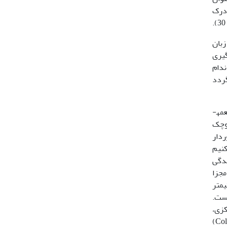
 درک
ر بدون زبان
گیری
زنگی نیز این اندام
گردد
اکثر مطالعات انجام شده روی اندام وومرونازال در مارها شامل تحقیقاتی است که روی مارهای سمی انجام گرفته که معمولاً از طعمه­
کوچک
ردار
کنیم
ندگی
مجزا
(Typhlopidae) طولی حدود 35 سانتی­متر
است.
کزی،
یا مار کوتوله از خانوادۀ کلوبریده (Colubridae)