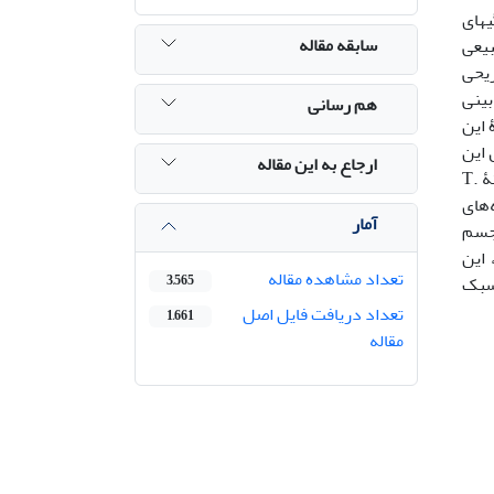
یهای
سابقه مقاله
Typhlops ver، از زیستگاه طبیعی
ریحی
بینی
هم رسانی
 این
 این
ارجاع به این مقاله
دو گونه مشاهده شد تفاوت‌هایی نیز بین آنها وجود دارد. ابتدا اینکه اندازۀ این اندام در E. collaris بزرگتر بوده و برخلاف گونۀ T.
ر E. collaris از تعداد لایه‌های
آمار
 جسم
. بطور کلی، این
تعداد مشاهده مقاله
که این تفاوت در سبک
3,565
تعداد دریافت فایل اصل
1,661
مقاله