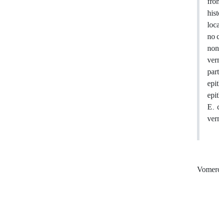
fro
his
loca
no 
non
ver
par
epi
epi
E. 
verm
Vomero