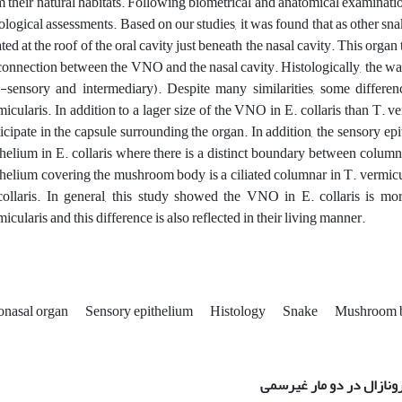
m their natural habitats. Following biometrical and anatomical examinati
tological assessments. Based on our studies, it was found that as other sna
ted at the roof of the oral cavity just beneath the nasal cavity. This organ
connection between the VNO and the nasal cavity. Histologically, the wal
-sensory and intermediary). Despite many similarities, some differe
micularis. In addition to a lager size of the VNO in E. collaris than T. ve
ticipate in the capsule surrounding the organ. In addition, the sensory ep
thelium in E. collaris where there is a distinct boundary between columna
thelium covering the mushroom body is a ciliated columnar in T. vermiculari
collaris. In general, this study showed the VNO in E. collaris is mo
icularis and this difference is also reflected in their living manner.
nasal organ
Sensory epithelium
Histology
Snake
Mushroom 
ونازال در دو مار غیرسمی