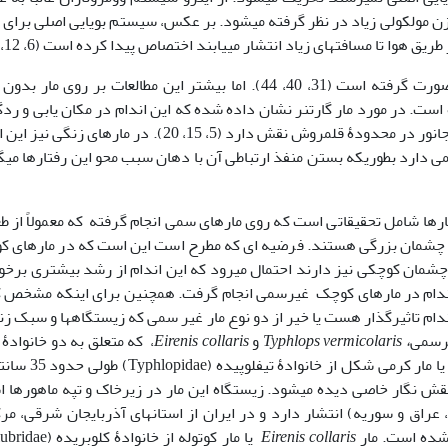
ن مولکولی زیاد در نظر گرفته می­شود. بر عکس، سیستم بویایی اصلی برای
 هوا تا مسافتهای زیاد انتشار می‍یابند اختصاص پیدا کرده است (6، 12، 30).
مطالعات زیادی بر روی اندام وومرونازال در مارها صورت گرفته است (31، 40، 44). اما بیشتر این مطالعات بر روی ما
است. در مورد مار گارتنر نشان داده شده که این اندام در مکان یابی و رد
طعمه قبل از صید، جفت­گیری، رفتار تهاجمی و حرکت جانور در محدودۀ قلمروش نقش دارد (5، 15، 20). در مارهای 
 دارد بطوریکه بستن منفذ ارتباطی آن با دهان سبب محو این رفتارها می­
رای چشمان بزرگی هستند. فرضیه ای که مطرح است این است که در مارهای 
 چشمان کوچکی نیز دارند احتمال می­رود که این اندام از رشد بیشتری برخو
ن اندام در مارهای کوچک غیرسمی انجام گرفت. همچنین برای اینکه مشخص 
ندام تاثیرگذار هست یا خیر از دو نوع مار غیر سمی که زیستگاه­ها و سبک ز
یرسمی
،
Typhlops vermicolaris
و
Eirenis collaris
، که متعلق به دو خانوادۀ 
یا مار کرمی شکل از خانوادۀ تیفلوپیده 
قش نگار خاصی دیده می­شود. زیستگاه این مار در زیرخاک و تپه ماهورها 
، عراق و سوریه) انتشار دارد و در ایران از استانهای آذربایجان شرقی، مر
 شده است. مار
Eirenis collaris