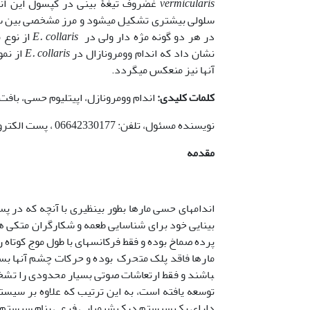
vermicularis
غضروف تیغۀ بینی در کپسول این اند
سلولی بیشتری تشکیل می­شود و مرز مشخصی بین سلو
در هر دو گونه مژه دار ولی در
E. collaris
از نوع 
نشان داد که اندام وومرونازال در
E. collaris
از نمو
آنها نیز منعکس می­گردد.
کلمات کلیدی:
اندام وومرونازل، اپی­تلیوم حسی، بافت
نویسنده مسئول، تلفن: 06642330177 ، پست الکترونیکی: ahgharzi@yahoo.com
مقدمه
اندامهای حسی مارها بطور بی­نظیری با آنچه که در 
بینایی خود برای شناسایی طعمه و شکارگران متکی ه
توسعه یافته است، به این ترتیب که علاوه بر سیست
دارای یک سیستم درک شیمیایی فرعی بنام سیستم و