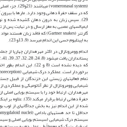
29). سپس زبان به درون دهان کشیده شده و نوک 
ایمپالسهای عصبی به مغز ارسال و در نهایت پس از تج
گارتنر (Gartner snakes) که فاقد 
به اپی­تلیوم حسی این اندام می‍رسد (9، 13و 23).
که دیده نشده است (8 و 22
شیمیایی وومرونازال از نظر آناتومیکی و عملکردی 
مهره­داران، ارتباط خود را با سیستم بویایی اصلی 
حفرۀ دهانی ارتباط بر
شده از این اندام نیز به بخش جداگانه­ای از لوب
سیستم درک شیمیایی (سیستم بویایی اصلی و سیستم
غیرفرار بزرگ که معمولاً طی عمل دم به سیستم بویا