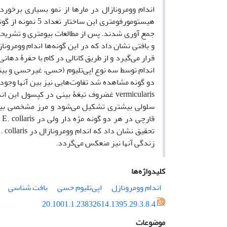
اندام وومرونازال در مارها از نمو بسیاری برخو
جمع آوری شدند. پس از مطالعات بیومتری و تشریحی
و بافتی نشان داد که در این گونه‌ها اندام وومرو
قرار می‌گیرد و از طریق کانالی در کام با حفرۀ دهان
اندام توسط سه نوع اپی‌تلیوم (حسی، غیرحسی و بینا
سلولی بیشتری تشکیل می‌شود و مرز مشخصی بین س
زندگی آنها نیز منعکس می‌گردد.
کلیدواژه‌ها
اندام وومرونازل
اپی‌تلیوم حسی
بافت شناسی
20.1001.1.23832614.1395.29.3.8.4
موضوعات