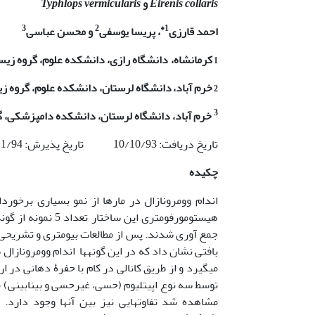
Eirenis collaris
و
Typhlops vermicularis
3
2
1*
احمد قارزی
، پریسا یوسفی
و محسن عباسی
1
کرمانشاه،
دانشگاه رازی، دانشکده علوم، گروه ز
2
خرم آباد،
دانشگاه لرستان، دانشکده علوم، گروه 
3
خرم آباد، دانشگاه لرستان، دانشکده دامپزشکی، گر
تاریخ دریافت: 10/10/93 تاریخ پذیرش: 19/11/94
چکیده
اندام وومرونازال در مارها از نمو بسیاری برخور
هیستومورفومتری این ساختار تعداد 5 نمونه از گونۀ
جمع آوری شدند. پس از مطالعات بیومتری و تشریحی، 
بافتی نشان داد که در این گونه­ها اندام وومروناز
می­گیرد و از طریق کانالی در کام با حفرۀ دهانی در 
توسط سه نوع اپی­تلیوم (حسی، غیرحسی و بینابینی) م
مشاهده شد تفاوت­هایی نیز بین آنها وجود دارد. ا