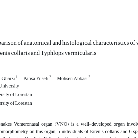
rison of anatomical and histological characteristics of
renis collaris and Typhlops vermicularis
1
2
3
 Gharzi
Parisa Yusefi
Mohsen Abbasi
University
sity of Lorestan
sity of Lorestan
snakes Vomeronasal organ (VNO) is a well-developed organ involv
tomorphometry on this organ, 5 individuals of Eirenis collaris and 6 s