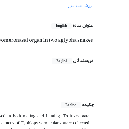
ریخت شناسی
عنوان مقاله
English
 vomeronasal organ in two aglypha snakes
نویسندگان
English
چکیده
English
ed in both mating and hunting. To investigate
pecimens of Typhlops vermicularis were collected