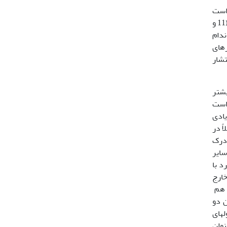
21و29). جزء اصلی این سیستم شامل یک جفت اندام ژاکوبسون یا اندام وومرونازال (VNO) است
که در سقف حفرۀ دهانی وجود دارد. مارها با بیرون آوردن زبان خود از دهان از مواد شیمیایی محیط خود نمونه برداری میکنند (11 و
ندام
رهای
نتشار
، لاکپشتان، لپیدروسورین­ها (lepidosaurian) (13 و 17) و بیشتر
تان) است
زیادی
ملاً در
کواماتا سیستم درک
سایر
د با
ب خارج
ی هم
 این دو
لهای
نوان