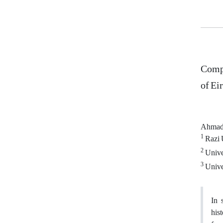
Compa
of Ei
Ahmad
1
Razi 
2
Univer
3
Univer
In 
his