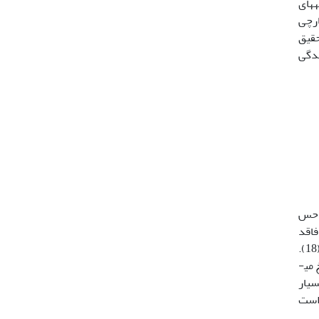
­های
ارچی
حقیق
دگی
ه حس
فاقد
پرده صماخ بوده و فقط فرکانس­های با طول موج کوتاه را تشخیص می­دهند. مارها اساساً به حسهای بویایی و لامسۀ خود وابسته اند (18).
مارها فاقد پلک متحرک بوده و حرکات چشم آنها بسیار محدود است. آنها همچنین فاقد گوش خارجی، گوش میانی و پردۀ صماخ می­
ها بسیار
 است