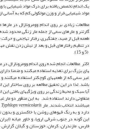
یک اندام تخصص یافته برای درک مواد شیمیایی با وز
مواد شیمیایی فرار و وزن مولکولی کم که به آسانی از طریق
گارتنر و مارهای سمی از جمله مار زنگی محدود شده 
در تنظیم رفتارهای قبل و بعد از نیش زدن نقش مهمی
(5 و 15).
های بزرگ برای تغذیه استفاده می­کنند و ضمنا دا
غیر سمی که از طعمه­های کوچکتر استفاده می­کنند و
باشد. لذا در این تحقیق مطالعه بر روی ساختار ای
آیا سبک و محیط زندگی بر روی ویژگیهای بافتی این ا
متفاوتی دارند استفاده شد. به این منظور دو مار غ
می­باشند انتخاب شدند. مار
Typhlops vermicolaris
دارد و به رنگ قهوه­ای روشن یا خاکستری و بدون ن
این گونه در جنوب شرقی اروپا، و خاور میانه (ایران
فارس، مازندران، کرمان، خوزستان و گیلان گزارش