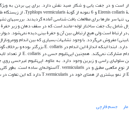
ردار است و در جفت یابی و شکار صید نقش دارد. برای پی بردن به ویژگ
هیستومورفومتری این ساختار تعداد 5 نمونه از گونۀ Eirenis collaris و 6 نمونه از گونۀ micularis
، تنها سر مارها برای مطالعات بافت شناسی آماده گردیدند. بررسیهای تش
نازال شامل یک جفت ساختار لوله-مانند است که در سقف دهان و زیر حفرۀ 
ی در ارتباط است ولی هیچ ارتباطی بین آن و حفرۀ بینی دیده نمی‌شود. دیوارۀ
بینی) مفروش می‌گردد. با وجود تشابهات بسیاری که بین اندام وومرونازال
vermicularis غضروف تیغۀ بینی در کپسول این اندام مشارکت نمی‌کند. همچنین اپی‌تلیوم حسی د
لولهای راسی و زیرین وجود دارد. به علاوه، اپی‌تلیوم غیرحسی روی
قارچی در هر دو گونه مژه دار ولی در E. collaris از نوع مکعبی مطبق و در T. vermicularisاستوانه‌ای ساده است
تحقیق نشان داد که اندام وومرونازال در E. collaris از نمو بیشتری از همتای خود در T.vermicularis دارد 
مار
جسم قارچی