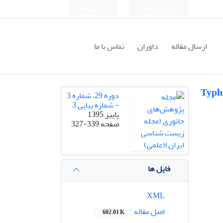
ورود به سامانه
ثبت نام
ارسال مقاله
داوران
تماس با ما
وومرونازال در دو مار غیرسمی Eirenis collaris و Typhlops
دوره 29، شماره 3
- شماره پیاپی 3
پاییز 1395
صفحه
327-339
فایل ها
XML
اصل مقاله
602.01 K