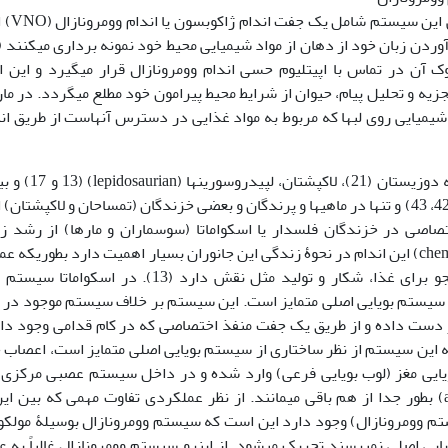
(vomeronasal system) می­باشند (
آن در تماس با اپی­تلیوم حسی اندام وومرونازال قرار می­گیرد و این ا
زیه و تحلیل پیام، حیوان از شرایط محیط پیرامون خود مطلع می­گردد. در ما
زبان هستند مواد شیمیایی روی لب­ها که مربوط به مواد غذایی در دسترس آنهاست از طریق ا
اندام وومرونازال در اکثر مهره­داران چهارپا از جمله دوزیستان (21)
پستانداران یافت میشود (8، 24، 28، 32، 37، 39، 41، 42، 43) و تنها در ماهیها و پرندگان و بعضی خزندگان (تمساحان و لاکپش
). این اندام بطور اختصاصی در خزندگان فلس­دار یا اسکواماتا (سوسماران و مارها) از رشد 
برخوردار است. عملکرد درک شیمیایی (chemoreception) این اندام در نحوۀ زندگی این جانوران بسیار اهمیت دارد بطوریکه ع
تمام فعالیتهای زیستی این خزندگان از قبیل جستجو برای غذا، شکار و تولید مثل نقش دارد (13). در اس
از سیستم بویایی اصلی متمایز است. این سیستم بر خلاف سیستم موجود در 
از دست داده و از طریق یک جفت منفذ اختصاصی که در کام قدامی وجود دار
قرار می­کند (35). علاوه بر اینکه این سیستم از نظر ساختاری از سیستم بویایی اصلی متمایز است، اعصا
 بویایی مغز (لوب بویایی فرعی) وارد شده و در داخل سیستم عصبی مرکز
حداقل تا حد هسته­های بادامی (amygdaloid nuclei) بطور جدا از هم باقی می­مانند. از نظر عملکردی تفاوت مهمی که بین
 وومرونازال) وجود دارد این است که سیستم وومرونازال بوسیلۀ مولکو
یی اصلی نمی­رسند تحریک می­شود. از اینرو سیستم وومرونازال غالباً به ع