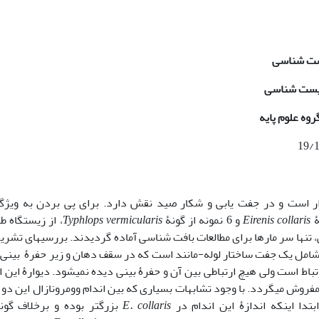
یست شناسی
زیست شناسی
وه علوم پایه
دار است و در جفت یابی و شکار صید نقش دارد. برای پی بردن به ویژگ
Eirenis collaris
و 6 نمونه از گونۀ
Typhlops vermicularis
، از زیستگاه ط
تنها سر مارها برای مطالعات بافت شناسی آماده گردیدند. بررسیهای تشری
ال شامل یک جفت ساختار لوله-مانند است که در سقف دهان و زیر حفرۀ بینی 
ارتباط است ولی هیچ ارتباطی بین آن و حفرۀ بینی دیده نمی­شود.
دیوارۀ این ا
فروش می­گردد. با وجود تشابهات بسیاری که بین اندام وومرونازال این دو 
بتدا اینکه اندازۀ این اندام در
E. collaris
بزرگتر بوده و برخلاف گو