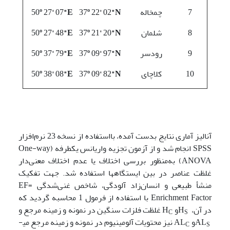
7
چمخاله
"N
02
'
22
º
37
"E
07
'
27
º
50
8
شلمان
"N
20
'
21
º
37
"E
48
'
27
º
50
9
رودسر
"N
97
'
09
º
37
"E
79
'
37
º
50
10
کلاچای
"N
82
'
09
º
37
"E
08
'
38
º
50
آنالیز آماری نتایج بدست آمده، بااستفاده از نسخه 23 نرم‌افزار
SPSS انجام شد و از آزمون تجزیه واریانس یکطرفه (One-way
ANOVA) به‌منظور بررسی اختلاف یا عدم اختلاف معنی‌دار
غلظت عناصر در بین ایستگاه­ها استفاده شد. جهت تفکیک
منشأ طبیعی و انسان‌زاد آلودگی، شاخص غنی‌شدگی EF=
Enrichment Factor با استفاده از فرمول 1 محاسبه گردید که
در آن، H
و H
غلظت فلزات سنگین در نمونه و زمینه مرجع و
C
S
AL
و AL
نیز محتویات آلومینیوم در نمونه و زمینه مرجع می­
C
S