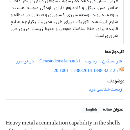
جهانی نشان می دهد که رسوبات سواحل گیلان از نظر غلظت
عناصر مس، نیکل و کادمیوم دارای آلودگی متوسط هستند.
باتوجه به روند توسعه شهری، کشاورزی و صنعتی در منطقه و
منابع ارزشمند اکوژیک دریای خزر، مدیریت یکپارچه منابع
آلاینده برای حفظ سلامت عمومی و محیط زیست دریای خزر
ضروری است.
کلیدواژه‌ها
فلز سنگین
رسوب
Cerastodema lamarcki
دریای خزر
20.1001.1.23832614.1398.32.2.2.7
موضوعات
زیست شناسی دریا
عنوان مقاله
English
Heavy metal accumulation capability in the shells