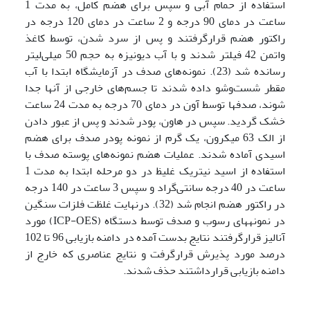
استفاده از حمام آبی و سپس برای هضم کامل، به مدت 1
ساعت در دمای 90 درجه و 2 ساعت در دمای 120 درجه در
راکتور هضم قرارگرفتند و پس از سرد شدن، توسط کاغذ
واتمن 42 فیلتر شدند و با آب دیونیزه به حجم 50 میلی‌لیتر
رسانده شد (23). نمونه‌های صدف در آزمایشگاه ابتدا با آب
مقطر شست‌وشو داده شدند تا جسم‌های خارجی از آنها جدا
شوند، صدف­ها توسط آون در دمای 70 درجه به مدت 24 ساعت
خشک گردید. سپس در هاون، پودر شدند و پس از عبور دادن
از الک 63 میکرون، یک گرم از نمونه پودر صدف برای هضم
اسیدی آماده شدند. عملیات هضم نمونه‌های پوسته صدف با
استفاده از اسید نیتریک غلیظ در دو مرحله ابتدا به مدت 1
ساعت در 40 درجه سانتی‌گراد و سپس 3 ساعت در 140 درجه
در راکتور هضم انجام شد (32). درنهایت غلظت فلزات سنگین
در نمونه­های رسوب و صدف توسط دستگاه (ICP-OES) مورد
آنالیز قرارگرفتند نتایج بدست آمده در دامنه بازیابی 96 تا 102
درصد مورد پذیرش قرارگرفت و نتایج عناصری که خارج از
دامنه بازیابی قرارداشتند حذف شدند.