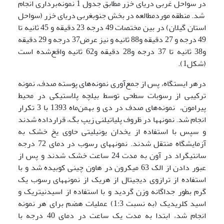
در سواحل غربی دریای خزر مطابق جدول 1 نمونه‌برداری انجام
شد. منطقه موردمطالعه در بخش جنوب­غربی دریای خزر (سواحل
استان گیلان) در بین مختصات 49 درجه 23 دقیقه و 45 ثانیه تا
49 درجه و 27 دقیقه و88 ثانیه و نیز عرض37 درجه و 29 دقیقه
و38 ثانیه تا 37 درجه و28 دقیقه و62 ثانیه واقع‌شده است
(شکل1).
درهر ایستگاه، پس از جمع‌آوری نمونه‌های پوسته صدف، نمونه
ترکیبی از رسوبات سطحی توسط بیلچه پلاستیکی در محیط
پیرامون، نمونه‌های صدف در دی و بهمن‌ماه 1393 با 3 تکرار
انجام شد. نمونه­ها در ظروف پلی­اتیلنی زیپ بگ، قرارداده شدند
و سپس با استفاده از یخدان یونیلیتی حاوی یخ خشک به
آزمایشگاه منتقل شدند. نمونه­های رسوب در دمای 72 درجه
سانتی­گراد در آون به مدت 24 ساعت خشک شدند و پس از
عبور دادن از الک 63 میکرون در هاون چینی کوبیده شد و با
استفاده از ترازوی دیجیتال از هریک از نمونه­های رسوب یک
گرم بطور جداگانه وزن گردید و با استفاده از اسیدنیتریک و
اسید کلریدیک (به نسبت 1:3) عملیات هضم برای هر نمونه
انجام شد، ابتدا به مدت یک ساعت در دمای 40 درجه با