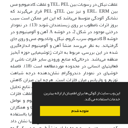
غلظت نیکل در رسوبات بین TEL، PEL و غلظت کادمیوم و مس
بین ERL، ERM و نیز بین TELو PEL قرار می‌گیرند که
نشانگر آلودگی متوسط می‌باشد که این امر ممکن است سبب
بروز اثرات نامطلوب بر روی زیستمندان شوند (13). در نمودار
درختی موجود در شکل 2، در خوشه A آهن و آلومینیوم و در
خوشه B کادمیوم، سرب، کروم، نیکل، وانادیوم، مس و روی جای
گرفته­اند. به نظر می‌رسد منشأ آهن و آلومینیوم اندازه‌گیری
شده در این بررسی، مربوط به اثرات ژئوشیمیایی حوزه آبخیز
منطقه می‌باشد. درحالی‌که منابع ورودی سایر فلزات ناشی از
فعالیت­های انسانی در محدوده موردمطالعه است (18). فاصله
خوشه­ای در نمودار دندروگرام نشان‌دهنده درجه شباهت
توزیع و واریانس میان فلزات است. هرچه این میزان کاهش
یابد، میزان ارتباط معنی­دار خوشه­ها افزایش می‌یابد، نتایج تحلیل
این وب سایت از کوکی ها برای اطمینان از ارائه بهترین
خوشه­ای بر تأثیر فعالیت­های انسانی در تغییرات غلظت فلزات
خدمات استفاده می کند.
سرب، وانادیوم، مس، کروم، روی، نیکل و کادمیوم و عوامل
طبیعی بر غلظت آلومینیوم و آهن تأکید دارد. مانتا و همکاران
متوجه شدم
(2002) منبع ورود برخی عناصر سنگین را در ایتالیا بااستفاده
از روش تحلیل خوشه­ای بررسی نمودند و نتایج آنها نشان داد
که سرب، روی، مس و جیوه دارای منشأ طبیعی و در یک گروه