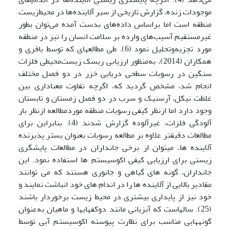
موجودات زنده، گزارش تاریخی از سیر آلاینده‌ها در محیط‌زیست
منطقه است اما براساس داده‌های بدست آمده می‌توان بطور
غیرمستقیم آسیب‌های وارده بر سلامت انسان را نیز در منطقه
مورد تجزیه‌وتحلیل نمود (6). طی مطالعه­ای که توسط باقری و
همکاران (2014)، به‌منظور ارزیابی ریسک زیست‌محیطی فلزات
سنگین در رسوبات سطحی دریایی خزر در دو فصل مختلف
انجام شد، مشخص گردید که، اگرچه تفاوت معناداری بین
غلظت نیکل، آرسنیک و سرب در دو فصل زمستان و تابستان
وجود دارد اما ازنظر کیفی رسوبات منطقه موردمطالعه ازنظر بار
آلودگی فلزات، غیرآلوده گزارش شدند (4). بنابراین برای
مطالعات دقیقتر علاوه بر مطالعه رسوبات بعنوان بستر پذیرنده
آلاینده ها، می‍توان از برخی جانداران در مطالعات پایشگری
زیستی برای ارزیابی کیفی اکوسیستم ها استفاده نمود. این
جانداران، گونه های گیاهی و جانوری هستند که می توانند
مقادیر بالایی از آلاینده ها را در اندام های خود انباشت نمایند و
خود نیز از پایداری بیشتری در محیط زیست برخوردار باشند
(25). سالهاست که آبزیانی مانند دوکفه­ای­ها و ماهیان به‌عنوان
گونه­هایی مناسب برای نظارت پیوسته اکوسیستم آبی توسط