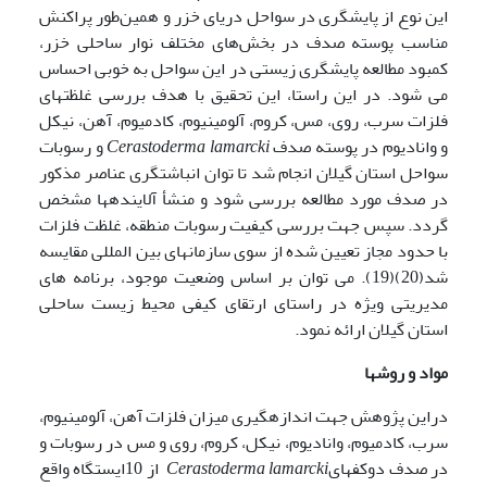
این نوع از پایشگری در سواحل دریای خزر و همین‌طور پراکنش
مناسب پوسته صدف در بخش‌های مختلف نوار ساحلی خزر،
کمبود مطالعه پایشگری زیستی در این سواحل به خوبی احساس
می شود. در این راستا، این تحقیق با هدف بررسی غلظت­های
فلزات سرب، روی، مس، کروم، آلومینیوم، کادمیوم، آهن، نیکل
و وانادیوم در پوسته صدف
Cerastoderma lamarcki
و رسوبات
سواحل استان گیلان انجام شد تا توان انباشتگری عناصر مذکور
در صدف مورد مطالعه بررسی شود و منشأ آلاینده­ها مشخص
گردد. سپس جهت بررسی کیفیت رسوبات منطقه، غلظت فلزات
با حدود مجاز تعیین شده از سوی سازمانهای بین المللی مقایسه
شد(20)(19). می توان بر اساس وضعیت موجود، برنامه های
مدیریتی ویژه در راستای ارتقای کیفی محیط زیست ساحلی
استان گیلان ارائه نمود.
مواد و روشها
دراین پژوهش جهت اندازه­گیری میزان فلزات آهن، آلومینیوم،
سرب، کادمیوم، وانادیوم، نیکل، کروم، روی و مس در رسوبات و
در صدف دوکفه­ای
Cerastoderma lamarcki
از 10ایستگاه واقع