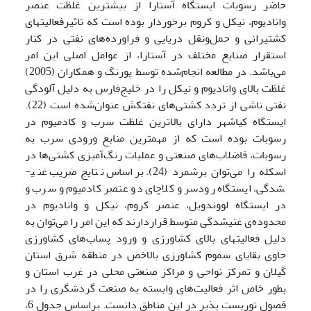
حاضر رسوبات ایستگاه آستارا از بیشترین غلظت عنصر
وانادیوم، نیکل و کروم برخوردار بوده است که تاثیرفعالیت­های
کشتیرانی و حمل‌ونقل دریایی و فراورده‌های نفتی در کنار
استقرار صنایع مختلف در آستارا، از عوامل اصلی این امر
می‌باشد. در مطالعه انجام‌شده توسط پورنگ و همکاران (2005)
غلظت بالای وانادیوم و نیکل را در خلیج‌فارس به دلیل آلودگی
نفتی ناشی از تردد کشتی‌های نفتکش عنوان‌شده است (22).
ایستگاه کیاشهر دارای بالاترین غلظت سرب و کادمیوم در
رسوبات بوده است که از مهمترین منابع ورودی سرب به
رسوبات، فاضلاب‌های صنعتی و عملیات رنگ‌آمیزی کشتی‌ها در
اسکله را می‌توان برشمرد (24). براساس نتایج ضریب غنی­
شدگی، ایستگاه رودسر و کلاچای دو عنصر کادمیوم و سرب و
در ایستگاه لووندویل، عنصر کروم، نیکل و وانادیوم در
محدوده‌ی غنی­شدگی متوسط قراردارند که این امر را می‌توان به
دلیل فعالیت­های بالای کشاورزی و ورود پساب‌های کشاورزی
حاوی بقایای سموم کشاورزی بالاخص در منطقه شرق استان
گیلان و تمرکز نواحی و مراکز صنعتی محلی در غرب استان و
بطور خاص اثر فعالیت‌های وابسته به صنعت گردشگری را در
فصول توریست پذیر در این مناطق دانست. براساس جدول 6،