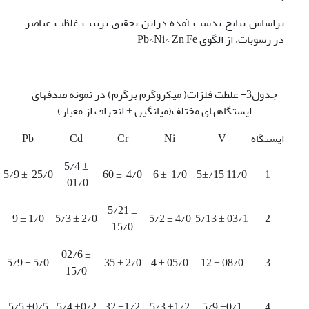
براساس نتایج بدست آمده دراین تحقیق ترتیب غلظت عناصر
در رسوبات، از الگوی Pb<Ni< Zn Fe
جدول3- غلظت فلزات( میکروگرم برگرم) در نمونه صدف­های
ایستگاه­های مختلف(میانگین ± انحراف از معیار)
ایستگاه
V
Ni
Cr
Cd
Pb
5/4 ±
5/9 ± 25/0
60 ± 4/0
6 ± 1/0
5±/15 11/0
1
01/0
5/21 ±
9 ± 1/0
5/3 ± 2/0
5/2 ± 4/0
5/13 ± 03/1
2
15/0
02/6 ±
5/9 ± 5/0
35 ± 2/0
4 ± 05/0
12 ± 08/0
3
15/0
5/5 ±0/5
5/4 ±0/2
32 ±1/2
5/3 ±1/2
5/9 ±0/1
4