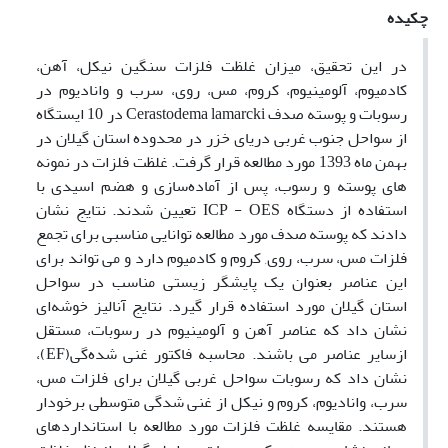
چکیده
در این تحقیق، میزان غلظت فلزات سنگین نیکل، آهن،
کادمیوم، آلومینیوم، کروم، مس، روی، سرب و وانادیوم در
رسوبات و پوسته صدف Cerastodema lamarcki در 10 ایستگاه
از سواحل جنوب غربی دریای خزر در محدوده استان گیلان در
بهمن ماه 1393 مورد مطالعه قرار گرفت. غلظت فلزات در نمونه
های پوسته و رسوب، پس از آماده‌سازی و هضم اسیدی با
استفاده از دستگاه ICP - OES تعیین شدند. نتایج نشان
دادند که پوسته صدف مورد مطالعه توانایی مناسبی برای تجمع
فلزات مس، سرب، روی, کروم و کادمیوم دارد و می تواند برای
این عناصر بعنوان یک پایشگر زیستی مناسب در سواحل
استان گیلان مورد استفاده قرار گیرد. نتایج آنالیز خوشه‌ای
نشان داد که عناصر آهن و آلومینیوم در رسوبات، مستقل
ازسایر عناصر می باشند. محاسبه فاکتور غنی شده‌گی(EF)،
نشان داد که رسوبات سواحل غربی گیلان برای فلزات مس،
سرب، وانادیوم، کروم و نیکل از غنی شدگی متوسطی برخودار
هستند. مقایسه غلظت فلزات مورد مطالعه با استانداردهای