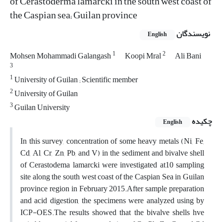
of Cerastoderma lamarcki in the south west coast of
the Caspian sea; Guilan province
نویسندگان
English
1
2
Mohsen Mohammadi Galangash
Koopi Mral
Ali Bani
3
1
University of Guilan ; Scientific member
2
University of Guilan
3
Guilan University
چکیده
English
In this survey, concentration of some heavy metals (Ni, Fe,
Cd, Al, Cr, Zn, Pb, and V) in the sediment and bivalve shell
of Cerastodema lamarcki were investigated at10 sampling
site along the south west coast of the Caspian Sea in Guilan
province region in February 2015.After sample preparation
and acid digestion, the specimens were analyzed using by
ICP-OES.The results showed that the bivalve shells hve