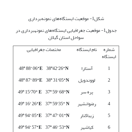
شکل1- موقعیت ایستگاه‌های نمونه‌برداری
جدول1- موقعیت جغرافیایی ایستگاه‌های نمونه­برداری در
سواحل استان گیلان
شماره
نام ایستگاه
مختصات جغرافیایی
ایستگاه
1
آستارا
"N
26
'
42
º
38
"E
06
'
88
º
48
2
لووندویل
"N
05
'
31
º
38
"E
89
'
87
º
48
3
پره سر
"N
68
'
59
º
37
" E
70
'
15
º
49
4
رضوانشهر
" N
35
'
59
º
37
"E
26
'
16
º
49
5
زیباکنار
"N
01
'
47
º
37
"E
05
'
94
º
49
6
کیاشهر
"N
53
'
46
º
37
"E
57
'
94
º
49