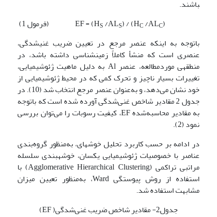
باشند.
)
/AL
) / (H
/AL
(فرمول 1) EF = (H
S
S
C
C
باتوجه به اینکه عنصر مرجع در تعیین ضریب غنی­شدگی،
عنصری است که منشأ کاملاً زمین­شناسی داشته باشد، در
منطقه­ی موردمطالعه، عنصر Al به دلیل ماهیت ژئوشیمیایی،
تغییرات بسیار ناچیز و تحرک کمی که در محیط ژئوشیمیایی از
خود نشان می‌دهد، و به‌عنوان عنصر مرجع انتخاب شد (10). در
جدول 2 مقادیر شاخص غنی‌شدگی آورده شده است که باتوجه
به مقادیر محاسبه‌شده EF، کیفیت رسوبات را می‌توان بررسی
نمود (2).
در ادامه بر حسب کاربرد تحلیل خوشه­ای، به‌منظور گروه‌بندی
عناصر با خصوصیات ژئوشیمیایی یکسان، خوشه­بندی سلسله
مراتبی تراکمی (Agglomerative Hierarchical Clustering) با
استفاده از روش پیوستگی Ward، به‌منظور تعیین میزان
مشابهت استفاده شد.
جدول2- مقادیر شاخص ضریب غنی‌شدگی( EF)