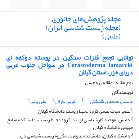
English
ورود به سامانه
ثبت نام
مجله پژوهش‌های جانوری
(مجله زیست شناسی ایران)
(علمی)
توانایی تجمع فلزات سنگین در پوسته دوکفه ای
Cerastoderma lamarcki در سواحل جنوب غربی
دریای خزر، استان گیلان
نوع مقاله : مقاله پژوهشی
نویسندگان
3
2
1
محسن محمدی گلنگش
کوپی مارال
علی بانی
1
عضو هیات علمی گروه محیط زیست دانشگاه گیلان
2
دانش آموخته کارشناسی ارشد، گروه محیط زیست، دانشکده منابع
طبیعی دانشگاه گیلان
3
دانشگاه گیلان، دانشکده علوم پایه،گروه زیست شناسی دریا