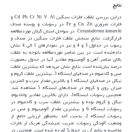
نتایج
دراین بررسی غلظت فلزات سنگین Cd, Pb, Cr, Ni, V, Al و
فلزات ضروری Cu, Zn و Fe در رسوبات و پوسته صدف
Cerastoderma lamarcki
در سواحل استان گیلان موردمطالعه
قرارگرفت. نتایج سنجش غلظت فلزات سنگین در صدف و
رسوب در جداول 3 و 4 و نیز در نمودارهای 1 الی 4 نشان
داده‌شده است. در بین عناصر موردمطالعه باتوجه به غلظت
بالای عناصر آهن و آلومینیوم مقادیر آنها در جدول به‌صورت
درصد بیان‌شده است. نتایج نشان می‌دهد که بیشترین غلظت
مس و کادمیوم در صدفهای ایستگاه 3، بیشترین غلظت کروم و
نیکل در صدفهای ایستگاه 1 و بالاترین مقدار سرب و کمترین
میزان روی و کروم در صدف‌های ایستگاه 5 مشاهده شد.
همچنین رسوبات ایستگاه1، دارای بالاترین مقادیر وانادیوم،
نیکل و کروم بوده و بیشترین غلظت سرب و کادمیوم در
رسوبات ایستگاه 6 و بیشترین مقدار آلومینیوم و مس در
رسوبات ایستگاه 2، بدست آمد. به‌منظور ارزیابی جامع از
وضعیت آلودگی رسوبات، ضریب غنی­شدگی هریک از فلزات
محاسبه و نتایج آن در جدول5 آورده شده است. همچنین در