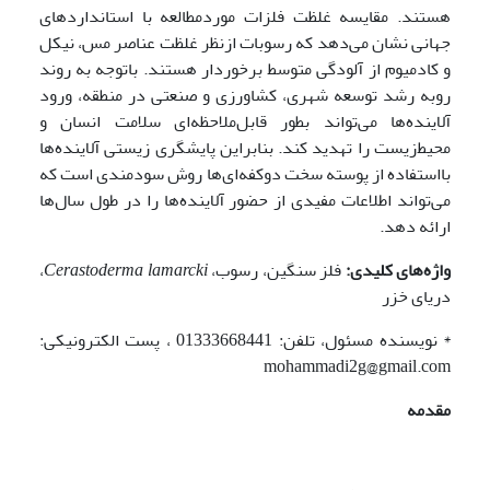
هستند. مقایسه غلظت فلزات موردمطالعه با استانداردهای
جهانی نشان می‌دهد که رسوبات ازنظر غلظت عناصر مس، نیکل
و کادمیوم از آلودگی متوسط برخوردار هستند. باتوجه به روند
رو­به رشد توسعه شهری، کشاورزی و صنعتی در منطقه، ورود
آلاینده‌ها می‌تواند بطور قابل‌ملاحظه‌ای سلامت انسان و
محیط‌زیست را تهدید کند. بنابراین پایشگری زیستی آلاینده‌ها
بااستفاده از پوسته سخت دوکفه‌ای‌ها روش سودمندی است که
می‌تواند اطلاعات مفیدی از حضور آلاینده‌ها را در طول سال‌ها
ارائه دهد.
واژه‌های کلیدی:
فلز سنگین، رسوب،
Cerastoderma lamarcki
،
دریای خزر
* نویسنده مسئول، تلفن: 01333668441 ، پست الکترونیکی:
mohammadi2g@gmail.com
مقدمه