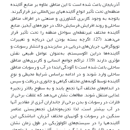
آذربایجان باعث شده است تا این مناطق علاوه بر منابع آلاینده
منطقه‌ای تحت تأثیر انواع آلاینده­های بین‌المللی نیز قرارگیرند.
باتوجه به وجود کاربری کشاورزی و صنعتی در اطراف مناطق
ساحلی و روند افرایش فرسایش خاک در حوزه‌های آبخیز، منابع
آلاینده مختلف غیرنقطه‌ای سواحل منطقه را تحت تأثیر قرار
می‌دهند (27). اگرچه بسته بودن این دریاچه و تغییرات
توپوگرافی، جریان‌های دریایی در سایزبندی و انتشار رسوبات و
آلاینده‌ها دراین اکوسیستم، به‌عنوان عوامل طبیعی نقش
مؤثری دارند (19). تراکم جوامع انسانی و کاربری‌های مناطق
ساحلی باعث شده است تا آلودگی ابتدا در آب و رسوبات مناطق
ساحلی وارد شوند و در ادامه براساس شرایط محیطی و نوع
آلاینده توسط گونه‌های مختلف گیاهی و جانوری دریافت و سپس
در اندام‌های مختلف آنها تجمع یابند و به سطوح بالاتر زنجیره
غذایی منتقل شوند. مطالعات نشان می‌دهد که غلظت برخی از
فلزات در رسوبات و بدن برخی از جانداران آبزی از مقادیر آنها
در آب بیشتر است، لذا تجزیه‌وتحلیل تجمع­زیستی عناصر
سنگین در رسوبات و گونه­های مختلف آبزیان، انباشتگی این
آلاینده­ها را در سیستم‌های اکولوژیکی در طول زمان نشان
می‌دهد (4). اگرچه پایشگری زیستی آلاینده‌ها در اندام‌های