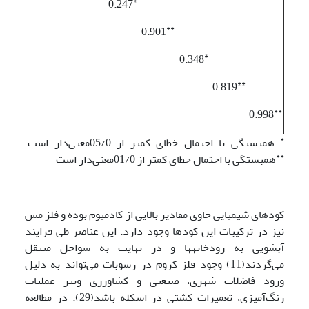
*
0.247
**
0.901
*
0.348
**
0.819
**
0.998
*
همبستگی با احتمال خطای کمتر از 05/0معنی‌دار است.
**
همبستگی با احتمال خطای کمتر از 01/0معنی‌دار است
کودهای شیمیایی حاوی مقادیر بالایی از کادمیوم بوده و فلز مس
نیز در ترکیبات این کودها وجود دارد. این عناصر طی فرایند
آبشویی به رودخانه­ها و در نهایت به سواحل منتقل
می‌گردند(11) وجود فلز کروم در رسوبات می‌تواند به دلیل
ورود فاضلاب شهری، صنعتی و کشاورزی ونیز عملیات
رنگ‌آمیزی، تعمیرات کشتی در اسکله باشد(29). در مطالعه