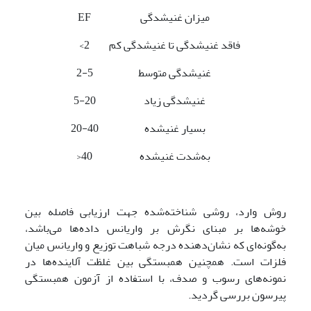
میزان غنی­شدگی
EF
فاقد غنی­شدگی تا غنی­شدگی کم
2>
غنی­شدگی متوسط
2-5
غنی­شدگی زیاد
5-20
بسیار غنی­شده
20-40
به‌شدت غنی­شده
40<
روش وارد، روشی شناخته‌شده جهت ارزیابی فاصله بین
خوشه‌ها بر مبنای نگرش بر واریانس داده‌ها می‌باشد،
به‌گونه‌ای که نشان‌دهنده درجه شباهت توزیع و واریانس میان
فلزات است. همچنین همبستگی بین غلظت آلاینده‌ها در
نمونه‌های رسوب و صدف، با استفاده از آزمون همبستگی
پیرسون بررسی گردید.