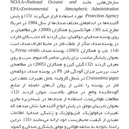
سازمان‌هایی مانند NOAA=
National Oceanic and
Atmospheric Administration
و EPA=
Environmental
Protection Agency
مورد استفاده قرار می‌گیرند (15) و پایش
آلاینده‌ها در اندام‌های مختلف صدف‌ها از سال 1984 در امریکا
مطرح شد (30). هوآنکسین و همکاران (2000)، طی مطالعه­ای بر
روی پوسته صدف­های دوکفه­ای، بیان کردند که جذب بالای فلزات
در پوسته صدف متأثر از غلظت فلز در محیط اطراف صدف است
(14). یاپ و همکاران (2003)، پوسته صدف
Perna viridis
را
بعنوان پایشگر مناسب برای پایش عناصر کادمیوم، سرب و روی
معرفی کردند (32) گیلی کین و همکاران (2005) در مطالعه‌ای
جهت بررسی میزان آلودگی فلز Pb در پوسته صدف دوکفه‌ای
Crassostrea gigas
در شمال کارولینا، عامل تغییرات غلظت این
فلز در پوسته را ناشی از روان آب‌های حاصله از منابع
آلوده‌کننده واقع در مناطق بالادست عنوان کردند (12).
مطالعات طولانی‌مدت استفاده از صدف‌ها در شبه‌جزیره مالزی
بعنوان تجربه­ای موفق در پایش انواع آلاینده­ها نشان می­دهد که
تغییرات مرفولوژیک، فیزیولوژیک و ژنتیکی صدف­ها، اطلاعات
مفیدی از کیفیت محیط‌زیست خود ارائه می‌نمایند (31). دراین
راستا، باتوجه به سابقه طولانی و موفق پایشگری صدفی و کمبود