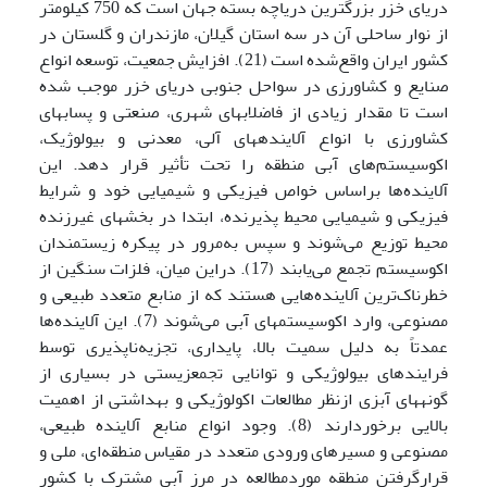
دریای خزر بزرگترین دریاچه بسته جهان است که 750 کیلومتر
از نوار ساحلی آن در سه استان گیلان، مازندران و گلستان در
کشور ایران واقع‌شده است (21). افزایش جمعیت، توسعه انواع
صنایع و کشاورزی در سواحل جنوبی دریای خزر موجب شده
است تا مقدار زیادی از فاضلاب­های شهری، صنعتی و پساب­های
کشاورزی با انواع آلاینده­های آلی، معدنی و بیولوژیک،
اکوسیستم‌های آبی منطقه را تحت تأثیر قرار دهد. این
آلاینده‌ها براساس خواص فیزیکی و شیمیایی خود و شرایط
فیزیکی و شیمیایی محیط پذیرنده، ابتدا در بخش­های غیرزنده
محیط توزیع می‌شوند و سپس به‌مرور در پیکره زیست­مندان
اکوسیستم تجمع می‌یابند (17). دراین میان، فلزات سنگین از
خطرناک‌ترین آلاینده‌هایی هستند که از منابع متعدد طبیعی و
مصنوعی، وارد اکوسیستم­های آبی می‌شوند (7). این آلاینده‌ها
عمدتاً به دلیل سمیت بالا، پایداری، تجزیه‌ناپذیری توسط
فرایندهای بیولوژیکی و توانایی تجمع­زیستی در بسیاری از
گونه­های آبزی ازنظر مطالعات اکولوژیکی و بهداشتی از اهمیت
بالایی برخوردارند (8). وجود انواع منابع آلاینده طبیعی،
مصنوعی و مسیرهای ورودی متعدد در مقیاس منطقه‌ای، ملی و
قرارگرفتن منطقه موردمطالعه در مرز آبی مشترک با کشور