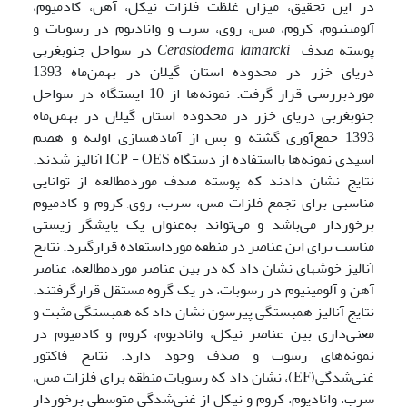
در این تحقیق، میزان غلظت فلزات نیکل، آهن، کادمیوم،
آلومینیوم، کروم، مس، روی، سرب و وانادیوم در رسوبات و
پوسته صدف
Cerastodema lamarcki
در سواحل جنوب­غربی
دریای خزر در محدوده استان گیلان در بهمن‌ماه 1393
موردبررسی قرار گرفت. نمونه‌ها از 10 ایستگاه در سواحل
جنوب­غربی دریای خزر در محدوده استان گیلان در بهمن‌ماه
1393 جمع‌آوری گشته و پس از آماده­سازی اولیه و هضم
اسیدی نمونه‌ها بااستفاده از دستگاه ICP - OES آنالیز شدند.
نتایج نشان دادند که پوسته صدف موردمطالعه از توانایی
مناسبی برای تجمع فلزات مس، سرب، روی, کروم و کادمیوم
برخوردار می‌باشد و می‌تواند به‌عنوان یک پایشگر زیستی
مناسب برای این عناصر در منطقه مورداستفاده قرارگیرد. نتایج
آنالیز خوشه­ای نشان داد که در بین عناصر موردمطالعه، عناصر
آهن و آلومینیوم در رسوبات، در یک گروه مستقل قرارگرفتند.
نتایج آنالیز همبستگی پیرسون نشان داد که همبستگی مثبت و
معنی‌داری بین عناصر نیکل، وانادیوم، کروم و کادمیوم در
نمونه‌های رسوب و صدف وجود دارد. نتایج فاکتور
غنی‌شدگی(EF)، نشان داد که رسوبات منطقه برای فلزات مس،
سرب، وانادیوم، کروم و نیکل از غنی‌شدگی متوسطی برخوردار