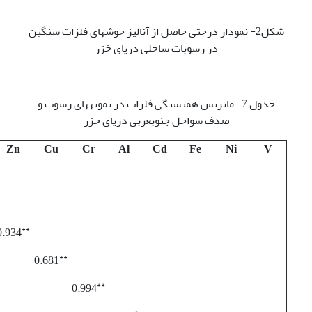
شکل2- نمودار درختی حاصل از آنالیز خوشه­ای فلزات سنگین
در رسوبات ساحلی دریای خزر
جدول 7- ماتریس همبستگی فلزات در نمونه­های رسوب و
صدف سواحل جنوب­غربی دریای خزر
Zn
Cu
Cr
Al
Cd
Fe
Ni
V
**
0.934
**
0.681
**
0.994