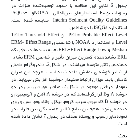
جدول 6 نتایج این مطالعه با حدود توصیه‌شده فلزات در
رسوبات توسط استاندارهای بین‌المللی
NOAAو ISQGs=
Interim Sediment Quality Guidelines مقایسه شده است.
استاندارد ISQGs با دو شاخص
PEL= Probable Effect Level و TEL= Threshold Effect
Level و استاندارد NOAA با شاخص­های ERM= Effect Range
Median و ERL=Effect Range Low تعریف شده­اند، بطوریکه
ERL نشان­دهنده کمترین میزان تأثیر و شاخص ERM نشان­
دهنده­ی تاثیرمتوسط می­باشند. در شکل2، دندروگرام حاصل
از آنالیز خوشه‌ای نمایش داده شده است. هرچه این میزان
کاهش یابد، میزان ارتباط معنی­دار خوشه­ها افزایش می‌یابد. در
نمودار درختی موجود در شکل 2، عناصر موردبررسی در دو
خوشه A وB قرارگرفته‌اند که در خوشه A آهن و آلومینیوم و
در خوشه B کادمیوم، سرب، کروم، نیکل، وانادیوم، مس و روی
دیده می‌شود. هم‌چنین نتایج آنالیز همبستگی بین فلزات در
نمونه‌های رسوب و پوسته صدف در جدول 7 نشان داده‌ شده
است.
بحث