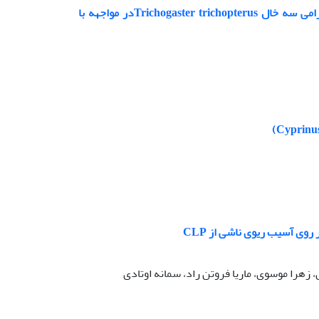
بررسی سطح هورمون های استروئیدی و تکوین تخمک های ماهی ماده ی بالغ گورامی سه خال Trichogaster trichopterusدر مواجهه با
وی آسیب ریوی ناشی از CLP
زهرا موسوی، ماریا فروتن راد، سمانه اوتادی