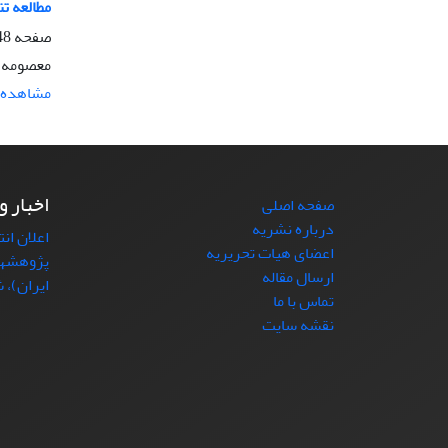
مطالعه تنوع ریخت
صفحه
-164
معصومه ن
مشاهده م
اخبار و
صفحه اصلی
درباره نشریه
اعلان ان
اعضای هیات تحریریه
پژوهشها
ارسال مقاله
ایران)، شما
تماس با ما
نقشه سایت