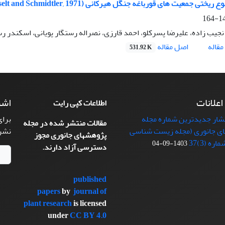
ی جمعیت های قورباغه جنگل هیرکانی (Rana pseudodalmatina, Eiselt and Schmidtler, 1971)
148
جیب زاده، علیرضا پسرکلو، احمد قارزی، نصراله رستگار پویانی، اسکندر رس
اصل مقاله
قاله
531.92 K
 اعلانات
اشت
اطلاعات کپی رایت
تشار جدیدترین شماره مجله
برای
مقالات منتشر شده در مجله
ی جانوری (مجله زیست شناسی
نشر
پژوهشهای جانوری مجوز
ره (3)37
1403-09-04
دسترسی آزاد دارند.
published
papers
by
journal of
plant research
is licensed
under
CC BY 4.0