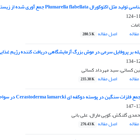
توکورال Plumarella flabellata جمع آوری شده از زیستگاه های مصنوعی خلیج فارس
117
مات
اصل مقاله
قاله
280.5 K
یله بر پروفایل سرمی در موش بزرگ آزمایشگاهی دریافت کننده رژیم غذایی پ
125
ن کسائی، سید مهرداد کسائی
اصل مقاله
قاله
235.38 K
سنگین در پوسته دوکفه ای Cerastoderma lamarcki در سواحل جنوب غربی دریای خزر، استان گیلان
135
دی گلنگش، کوپی مارال، علی بانی
اصل مقاله
قاله
276.43 K