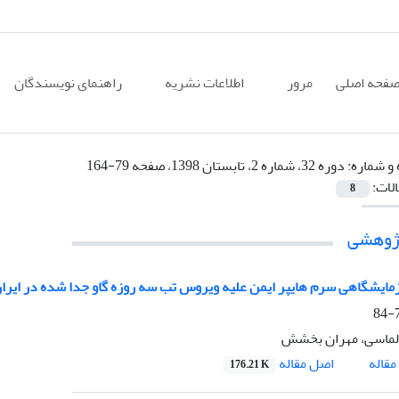
فحه اصلی
مرور
اطلاعات نشریه
راهنمای نویسندگان
 و شماره:
دوره 32، شماره 2، تابستان 1398، صفحه 79-164
الات:
8
پژوهشی
زمایشگاهی سرم هایپر ایمن علیه ویروس تب سه روزه گاو جدا شده در ایرا
7
لماسی، مهران بخشش
اصل مقاله
قاله
176.21 K