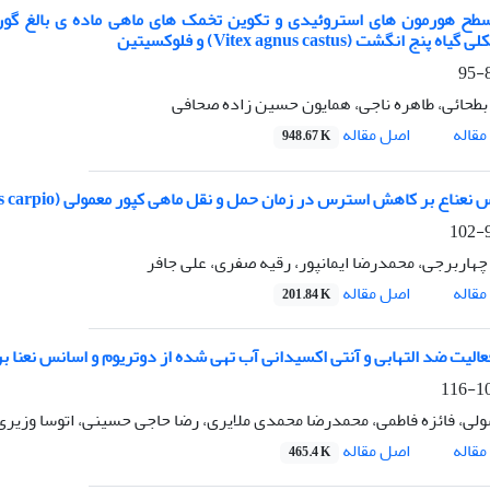
پنج انگشت (Vitex agnus castus) و فلوکسیتین
8
طحائی، طاهره ناجی، همایون حسین زاده صحافی
اصل مقاله
قاله
948.67 K
نعناع بر کاهش استرس در زمان حمل و نقل ماهی کپور معمولی (Cyprinus carpio)
9
هاربرجی، محمدرضا ایمانپور، رقیه صفری، علی جافر
اصل مقاله
قاله
201.84 K
الیت ضد التهابی و آنتی اکسیدانی آب تهی شده از دوتریوم و اسانس نعنا بر ر
103
ولی، فائزه فاطمی، محمدرضا محمدی ملایری، رضا حاجی حسینی، اتوسا وزیری، 
اصل مقاله
قاله
465.4 K