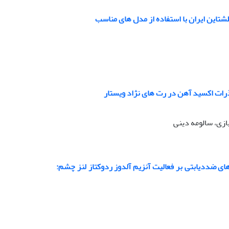
شتاین ایران با استفاده از مدل های مناسب
ازی، سالومه دینی
 (Gundelia tournefortii L) و تعدادی از داروهای ضددیابتی بر فعالیت آنزیم آلدوز ردوکتاز لنز چشم: