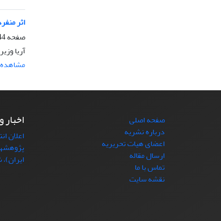
اثر منفرد 
صفحه
-252
آریا وزی
مشاهده م
اخبار و
صفحه اصلی
درباره نشریه
اعلان ان
اعضای هیات تحریریه
پژوهشها
ارسال مقاله
ایران)، شما
تماس با ما
نقشه سایت