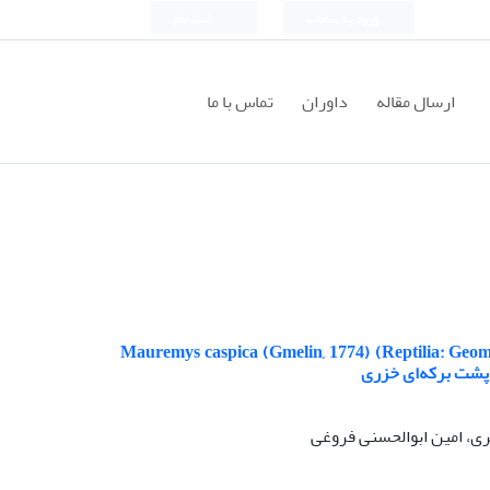
ورود به سامانه
ثبت نام
ارسال مقاله
داوران
تماس با ما
کلت اندام حرکتی قدامی و خلفی لاکپشت برکه‌ای خزر، Mauremys caspica (Gmelin, 1774) (Reptilia: Geomydidae)
-پشت برکه‌ای خزری
ی، امین ابوالحسنی فروغی