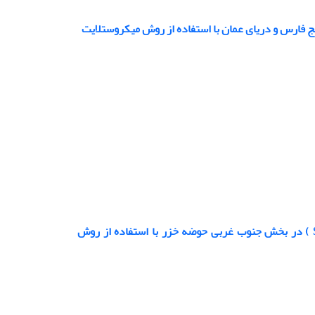
مقایسه‌ جمعیت‌های ماهی سفید رودخانه‌ای (Squalius turcicus De Filippi, 1865 ) در بخش جنوب غربی حوضه خزر با استفاده از روش