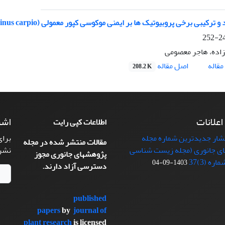
و ترکیبی برخی پروبیوتیک ها بر ایمنی موکوسی کپور معمولی (Cyprinus carpio)
244
رزاده، هاجر معصومی
اصل مقاله
قاله
208.2 K
 اعلانات
اشت
اطلاعات کپی رایت
تشار جدیدترین شماره مجله
برای
مقالات منتشر شده در مجله
ی جانوری (مجله زیست شناسی
نشر
پژوهشهای جانوری مجوز
ره (3)37
1403-09-04
دسترسی آزاد دارند.
published
papers
by
journal of
plant research
is licensed