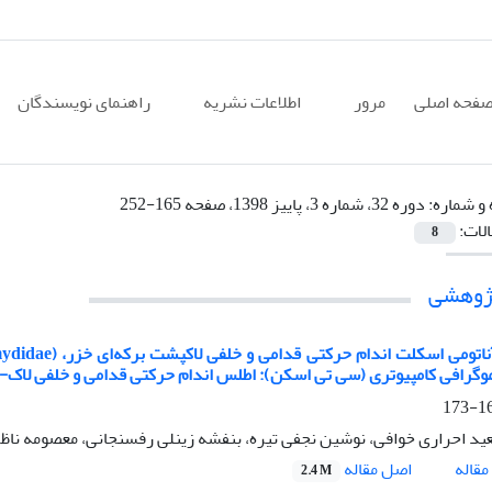
فحه اصلی
مرور
اطلاعات نشریه
راهنمای نویسندگان
 و شماره:
دوره 32، شماره 3، پاییز 1398، صفحه 165-252
الات:
8
پژوهشی
بررسی آناتومی اس
وگرافی کامپیوتری (سی تی اسکن): اطلس اندام حرکتی قدامی و خلفی لاک
165
د احراری خوافی، نوشین نجفی تیره، بنفشه زینلی رفسنجانی، معصومه ناظر
اصل مقاله
قاله
2.4 M