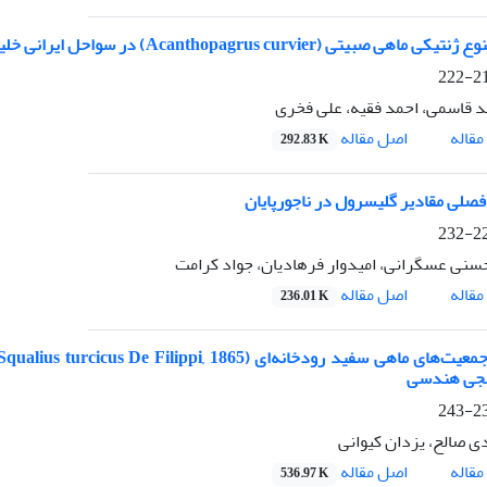
Acanthopagrus curvier) در سواحل ایرانی خلیج فارس و دریای عمان با استفاده از روش میکروستلایت
210
 قاسمی، احمد فقیه، علی فخری
اصل مقاله
قاله
292.83 K
فصلی مقادیر گلیسرول در ناجورپایان
223
سنی عسگرانی، امیدوار فرهادیان، جواد کرامت
اصل مقاله
قاله
236.01 K
جی هندسی
233
دی صالح، یزدان کیوانی
اصل مقاله
قاله
536.97 K