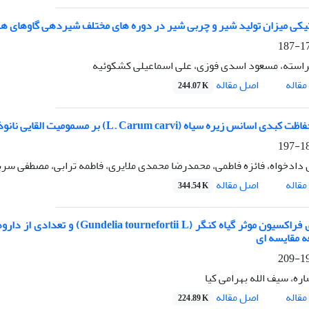
نتیکی میزان تولید شیر و چربی شیر در دوره های مختلف شیردهی گاوهای هل
174
راسته، مسعود اسدی فوزی، علی اسماعیلی کشکوئیه
اصل مقاله
قاله
244.07 K
زیره سیاه (L. Carum carvi) بر مسمومیت القایی نانوذرات اکسید آهن در رت های نژاد ویستار
188
 دادخواه، فائزه فاطمی، محمدرضا محمدی ملایری، فاطمه ترابی، مصطفی سرب
اصل مقاله
قاله
344.54 K
اثر مهاری فراکسیون موثر گیاه کنگر
ه مقایسه ای
198
ره، سیف الله بهرامی کیا
اصل مقاله
قاله
224.89 K