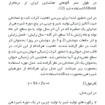
در طول عمر گاوهای هلشتاین ایران از نرم­افزار
ASRemlاستفاده شد (12).
در این تحقیق ابتدا برای بررسی اهمیت اثرات ثابت و تصادفی
جهت آنالیز ژنتیکی تولید شیر و چربی در پنج دوره شیردهی از
مدل­های یک متغیره که در آن اثر سال تولد با دو سطح، اثر ماه
تولد و ماه زایش با 12 سطح، اثر گله- سال زایش - فصل زایش
و اثر دفعات دوشش (2 و 3 بار دوشش در روز) به‌عنوان اثر
ثابت در نظر گرفته شدند. اهمیت هرکدام از این اثرات در
قالب مدل حیوانی و با حضور اثرات ژنتیکی حیوان بررسی شد و
سطح معنی‌داری آنها مشخص شد. همچنین اثر ژنتیکی حیوان
به‌عنوان یک اثر تصادفی در نظر گرفته شد. مدل مورد استفاده
به‌صورت زیر می­باشد. این مدل برای هرکدام از دوره­های
شیردهی به‌صورت جداگانه استفاده شد.
]فرمول1] y = Xb + Zu +e
در این مدل،
y: رکوردهای تولید شیر یا تولید چربی در یک دوره شیردهی