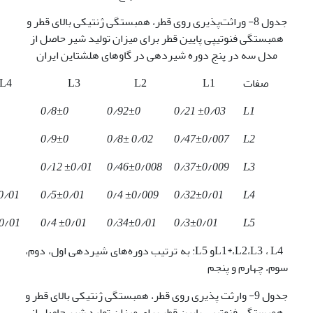
جدول 8- وراثت‌پذیری روی قطر، همبستگی ژنتیکی بالای قطر و
همبستگی فنوتیپی پایین قطر برای میزان تولید شیر حاصل از
مدل سه در پنج دوره شیردهی در گاوهای هلشتاین ایران
صفات
L1
L2
L3
L4
0/8±0
0/92±0
0/21 ±0/03
L1
0/9±0
0/8±
0/02
0/47±0
/
007
L2
0/12 ±0/01
0/46±0
/
008
0/37±0
/
009
L3
0/01
0/5±0/01
0
/
4 ±0
/
009
0/32±0
/
01
L4
0
/
01
0
/
4 ±0
/
01
0/34±0/01
0/3±0
/
01
L5
L1*،L2،L3 ، L4و L5: به ترتیب دوره‌های شیردهی اول، دوم،
سوم، چهارم و پنجم
جدول 9- وارثت پذیری روی قطر، همبستگی ژنتیکی بالای قطر و
همبستگی فنوتیپی پایین قطر برای میزان تولید شیر حاصل از