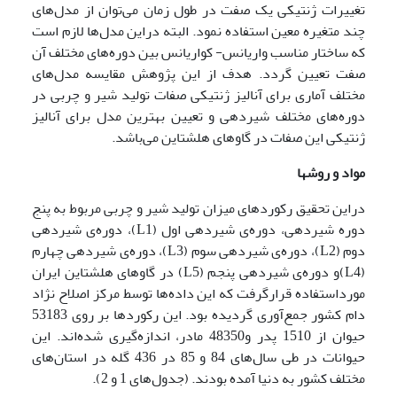
تغییرات ژنتیکی یک صفت در طول زمان می‌توان از مدل‌های
چند متغیره معین استفاده نمود. البته دراین مدل‌ها لازم است
که ساختار مناسب واریانس- کواریانس بین دوره‌های مختلف آن
صفت تعیین گردد. هدف از این پژوهش مقایسه مدل‌های
مختلف آماری برای آنالیز ژنتیکی صفات تولید شیر و چربی در
دوره‌های مختلف شیردهی و تعیین بهترین مدل برای آنالیز
ژنتیکی این صفات در گاوهای هلشتاین می‌باشد.
مواد و روشها
دراین تحقیق رکوردهای میزان تولید شیر و چربی مربوط به پنج
دوره شیردهی، دوره‌ی شیردهی اول (L1)، دوره‌ی شیردهی
دوم (L2)، دوره‌ی شیردهی سوم (L3)، دوره‌ی شیردهی چهارم
(L4)و دوره‌ی شیردهی پنجم (L5) در گاوهای هلشتاین ایران
مورداستفاده قرارگرفت که این داده‌ها توسط مرکز اصلاح نژاد
دام کشور جمع‌آوری گردیده بود. این رکوردها بر روی 53183
حیوان از 1510 پدر و48350 مادر، اندازه‌گیری شده‌اند. این
حیوانات در طی سال‌های 84 و 85 در 436 گله در استان‌های
مختلف کشور به دنیا آمده بودند. (جدول‌های 1 و 2).