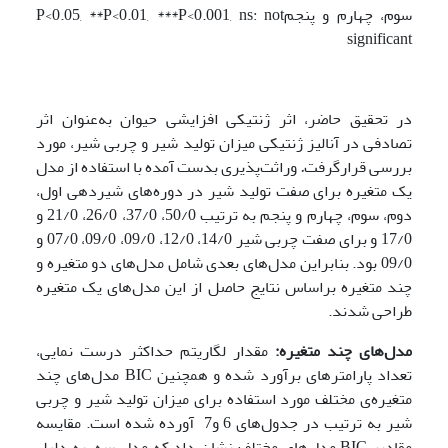
سوم، چهارم و پنجمP<0.05, **P<0.01, ***P<0.001, ns: not
significant
در تحقیق حاضر، اثر ژنتیکی افزایشی حیوان به‌عنوان اثر
تصادفی در آنالیز ژنتیکی میزان تولید شیر و چربی شیر، مورد
بررسی قرارگرفت
.
وراثت‌پذیری بدست آمده با استفاده از مدل
یک متغیره برای صفت تولید شیر در دوره‌های شیردهی اول،
دوم، سوم، چهارم و پنجم به ترتیب 50/0، 37/0، 26/0، 21/0 و
17/0 و برای صفت چربی شیر 14/0، 12/0، 09/0، 09/0، 07/0 و
09/0 بود. بنابراین مدل‌های بعدی شامل مدل‌های دو متغیره و
چند متغیره براساس نتایج حاصل از این مدل‌های یک متغیره
طراحی شدند.
مدل‌های چند متغیره:
مقدار لگاریتم حداکثر درست نمایی،
تعداد پارامترهای برآورد شده و همچنین BIC مدل‌های چند
متغیره‌ی مختلف مورد استفاده برای میزان تولید شیر و چربی
شیر به ترتیب در جدول‌های 6 و7 آورده شده است. مقایسه
مقادیر BIC مدل‌های مختلف نشان داد که مدل سه، به دلیل