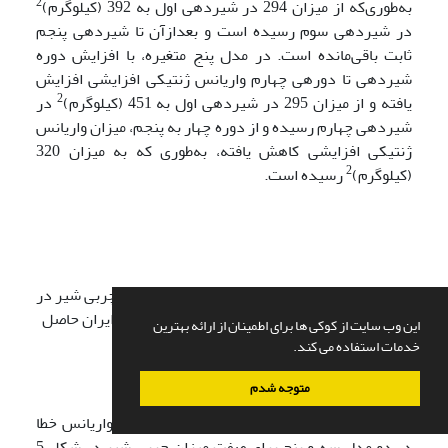
2
به‌طوری‌که از میزان 294 در شیردهی اول به 392 (کیلوگرم)
در شیردهی سوم رسیده است و بعدازآن تا شیردهی پنجم
ثابت باقی‌مانده است. در مدل پنج متغیره، با افزایش دوره
شیردهی تا دوره­ی چهارم واریانس ژنتیکی افزایشی افزایش
2
یافته و از میزان 295 در شیردهی اول به 451 (کیلوگرم)
در
شیردهی چهارم ­رسیده و از دوره چهار به پنجم، میزان واریانس
ژنتیکی افزایشی کاهش یافته، به‌طوری که به میزان 320
2
(کیلوگرم)
رسیده است.
شکل 4- روند تغییرات واریانس ژنتیکی افزایشی چربی شیر در
دوره‌های شیردهی اول تا پنجم گاوهای هلشتاین ایران حاصل
این وب سایت از کوکی ها برای اطمینان از ارائه بهترین
از مدل­های سه و پنج متغیره
خدمات استفاده می کند.
متوجه شدم
واریانس باقی‌مانده (خطا):
مقایسه روند تغییرات واریانس خطا
در دو مدل سه و پنج برای صفت میزان چربی شیر در شکل 5