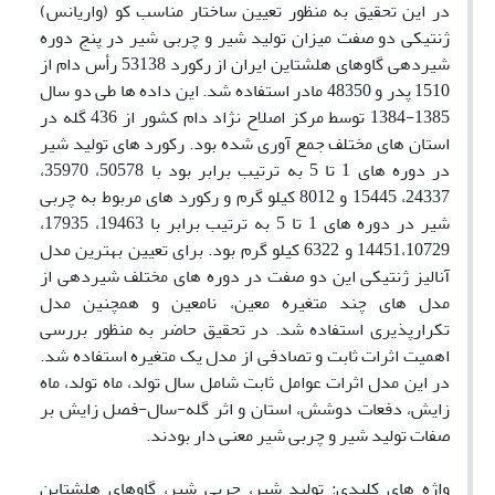
در این تحقیق به منظور تعیین ساختار مناسب کو (واریانس)
ژنتیکی دو صفت میزان تولید شیر و چربی شیر در پنج دوره
شیردهی گاوهای هلشتاین ایران از رکورد 53138 رأس دام از
1510 پدر و 48350 مادر استفاده شد. این داده ها طی دو سال
1385-1384 توسط مرکز اصلاح نژاد دام کشور از 436 گله در
استان های مختلف جمع آوری شده بود. رکورد های تولید شیر
در دوره های 1 تا 5 به ترتیب برابر بود با 50578، 35970،
24337، 15445 و 8012 کیلو گرم و رکورد های مربوط به چربی
شیر در دوره های 1 تا 5 به ترتیب برابر با 19463، 17935،
14451،10729 و 6322 کیلو گرم بود. برای تعیین بهترین مدل
آنالیز ژنتیکی این دو صفت در دوره های مختلف شیردهی از
مدل های چند متغیره معین، نامعین و همچنین مدل
تکرارپذیری استفاده شد. در تحقیق حاضر به منظور بررسی
اهمیت اثرات ثابت و تصادفی از مدل یک متغیره استفاده شد.
در این مدل اثرات عوامل ثابت شامل سال تولد، ماه تولد، ماه
زایش، دفعات دوشش، استان و اثر گله-سال-فصل زایش بر
صفات تولید شیر و چربی شیر معنی دار بودند.
واژه های کلیدی: تولید شیر، چربی شیر، گاوهای هلشتاین