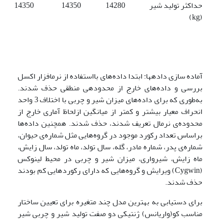
حداکثر تولید شیر
14280
14350
14350
(kg)
آماده سازی داده­ها: ابتدا داده‌های بااستفاده از نرم­افزار اکسل
بررسی و داده‌های خارج از محدوده­ی منطقی حذف شدند.
به‌طوری که برای داده‌های میزان شیر و چربی با اختلاف 3 واحد
انحراف معیار بیشتر و کمتر از میانگین ازلحاظ آماری خارج از
محدوده‌ی نرمال تعریف شدند، حذف شدند. همچنین داده‌ها
براساس تعداد رکورد موجود در گروه‌هایی مثل شماره‌ی حیوان،
شماره‌ی پدر، شماره مادر، گله، سال تولد، ماه تولد، سال زایش،
ماه زایش، شیرواری، میزان شیر و چربی در محیط لینوکس
(Cygwin) ویرایش و گروه‌هایی که دارای رکوردهایی کم بودند
حذف شدند.
برای دست­یابی به بهترین مدل چند متغیره برای تعیین ساختار
مناسب کو(واریانس) ژنتیکی دو صفت تولید شیر و چربی شیر