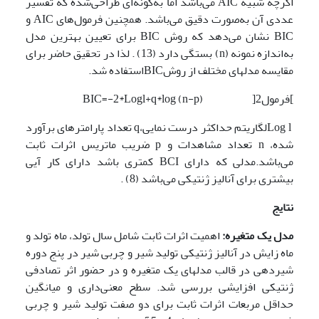
اگرچه شبیه AIC می‌باشد اما به‌گونه‌ای طراحی‌شده که تفسیر
عددی آن به‌صورت دقیق می‌باشد. همچنین فرمول‌های AIC و
BIC نشان می‌دهد که روش BIC برای تعیین بهترین مدل
به‌اندازه نمونه (n) بستگی دارد (13) . لذا در تحقیق حاضر برای
مقایسه مدل
های مختلف از روشBICاستفاده شد.
]فرمول2[
BIC=-2*Logl+q*log (n-p)
Log lلگاریتم حداکثر درست نمایی،q تعداد پارامترهای برآورد
شده، n تعداد مشاهدات و p ضریب ماتریس اثرات ثابت
می‌باشد.مدلی که دارای BCI کمتری باشد دارای کار آیی
بیشتری برای آنالیز ژنتیکی می‌باشد (8) .
نتایج
مدل یک متغیره:
اهمیت اثرات ثابت شامل سال تولد، ماه تولد و
ماه زایش در آنالیز ژنتیکی تولید شیر و چربی شیر در پنج دوره
شیردهی در قالب مدل­های یک متغیره و در حضور اثر تصادفی
ژنتیکی افزایشی بررسی شد. سطح معنی‌داری و میانگین
حداقل مربعات اثرات ثابت برای دو صفت تولید شیر و چربی