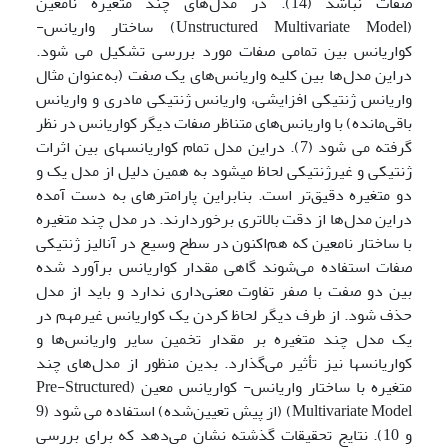
صفات نباشد (14). در مدل‌های چند متغیره نامعین
(Unstructured Multivariate Model) ساختار واریانس-
کواریانس بین تمامی صفات مورد بررسی تشکیل می شود.
دراین مدل‌ها بین کلیه واریانس‌های یک صفت (به‌عنوان مثال
واریانس ژنتیکی افزایشی، واریانس ژنتیکی مادری و واریانس
باقی‌مانده) با واریانس‌های متناظر صفات دیگر کواریانس در نظر
گرفته می شود (7). دراین مدل تمام کواریانس­های بین اثرات
ژنتیکی و غیرژنتیکی لحاظ می­شود به همین دلیل از مدل یک و
دو متغیره دقیق‌تر است. بنابراین پارامترهای به دست آمده
دراین مدل‌ها از دقت بالاتری برخوردارند. در مدل چند متغیره
با ساختار نامعین که هم‌اکنون در سطح وسیع در آنالیز ژنتیکی
صفات استفاده می‌شوند گاهی مقدار کواریانس برآورد شده
بین دو صفت با صفر تفاوت معنی‌داری ندارد و باید از مدل
حذف شود. از طرف دیگر لحاظ کردن یک کواریانس غیرمهم در
یک مدل چند متغیره بر مقدار تخمین سایر واریانس‌ها و
کواریانس­ها نیز تأثیر می‌گذارد. بدین منظور از مدل‌های چند
متغیره با ساختار واریانس- کواریانس معین (Pre-Structured
Multivariate Model) (از پیش تعیین‌شده) استفاده می شود (9
و 10). نتایج تحقیقات گذشته نشان می‌دهد که برای بررسی