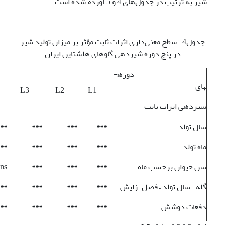
شیر به ترتیب در جدول‌های 4 و 5 آورد
ه
شده است.
جدول4- سطح معنی‌داری اثرات ثابت مؤثر بر میزان تولید شیر
در پنج دوره شیردهی گاوهای هلشتاین ایران
دوره­
های
L3
L2
L1
شیردهی اثرات ثابت
سال تولد
***
***
***
**
ماه تولد
***
***
***
**
سن حیوان برحسب ماه
***
***
***
ns
گله- سال تولد – فصل-زایش
***
***
***
**
دفعات دوشش
***
***
***
**