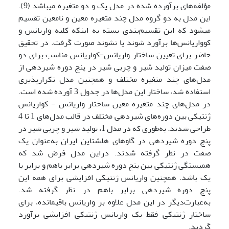
مؤلفه‌های برآورده شده در مدل یک و دو متغیره می­باشد (9).
این مدل به دو گروه مدل چند متغیره معین و نامعین تقسیم
می­شود که این تقسیم‌بندی بسته به اینکه کلیه واریانس و
کوواریانس‌ها برآورد شوند یا نشوند صورت گرفت. در تحقیق
حاضر برای تعیین ساختار واریانس-کواریانس مناسب برای دو
صفت میزان تولید شیر و چربی شیر در پنج دوره شیردهی از
مدل‌های چند متغیره مختلف و همچنین مدل تکرارپذیری
استفاده شد، ساختار این مدل‌ها در جدول 3 آورده شده است.
در مدل‌های چند متغیره معین ساختار واریانس - کواریانس
ژنتیکی بین دوره‌های شیردهی مختلف در قالب مدل‌های 1 تا 4
طراحی شدند. به‌طوری که در مدل 1، تولید شیر و چربی شیر در
پنج دوره شیردهی در گاوهای هلشتاین ایران به‌عنوان یک
صفت در نظر گرفته شدند. دراین مدل فرض شد که
همبستگی ژنتیکی بین پنج دوره شیردهی برابر باهم و برابر با
یک باشد. همچنین واریانس ژنتیکی افزایشی برای همه این
پنج دوره شیردهی برابر باهم در نظر گرفته شد.
به‌عبارت‌دیگر در این مدل علاوه بر واریانس باقیمانده، برای
ساختار ژنتیکی فقط یک واریانس ژنتیکی افزایشی برآورد
گردید.