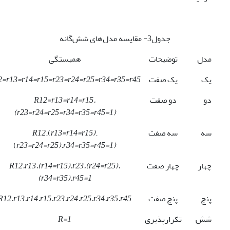
جدول3- مقایسه مدل‌های شش‌گانه
مدل
توضیحات
همبستگی
یک
یک صفت
2=r13=r14=r15=r23=r24=r25=r34=r35=r45
دو
دو صفت
R12=r13=r14=r15.
(r23=r24=r25=r34=r35=r45=1)
سه
سه صفت
.
r13=r14=r15)
.(
R12
(
r23=r24=r25).r34=r35=r45=1)
چهار
چهار صفت
R12.r13.(r14=r15).r23.(r24=r25).
(r34=r35).r45=1
پنج
پنج صفت
R12.r13.r14.r15.r23.r24.r25.r34.r35.r45
شش
تکرارپذیری
R=1