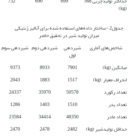
حداکثر تولید­چربی
568
699
690
732
(kg)
جدول2 -ساختار داده‌های استفاده‌ شده برای آنالیز ژنتیکی
میزان تولید شیر در تحقیق حاضر
شاخص‌های آماری
شیردهی
شیردهی دوم
شیردهی سوم
اول
میانگین (kg)
7901
8933
9373
انحراف معیار (kg)
1517
1883
2043
تعداد رکورد
50578
35970
24337
تعداد پدر
1510
1403
1286
تعداد مادر
48350
34414
23584
حداقل تولید­شیر (kg)
2482
2478
2470