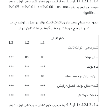
L1* ،L2،L3 ، L4و L5: به ترتیب دوره‌های شیردهی اول، دوم،
سوم، چهارم و پنجمP<0.05, **P<0.01, ***P<0.001, ns: not
significant
جدول5- سطح معنی‌داری اثرات ثابت مؤثر بر میزان تولید چربی
شیر در پنج دوره شیردهی گاوهای هلشتاین ایران
دوره­های
L3
L2
L1
شیردهی اثرات ثابت
سال تولد
ns
ns
***
ماه تولد
***
***
***
سن حیوان برحسب ماه
ns
***
***
گله- سال تولد – فصل-زایش
***
***
***
دفعات دوشش
***
***
***
L1* ،L2،L3 ، L4و L5: به ترتیب دوره‌های شیردهی اول، دوم،