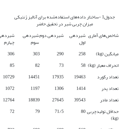
جدول1 -ساختار داده‌های استفاده‌شده برای آنالیز ژنتیکی
میزان چربی شیر در تحقیق حاضر
شاخص‌های آماری
شیردهی
شیردهی دوم
شیردهی
شیردهی
اول
سوم
چهارم
میانگین (kg)
258
290
303
306
انحراف معیار (kg)
58
73
82
85
تعداد رکورد
19463
17935
14451
10729
تعداد پدر
1414
1306
1197
1072
تعداد مادر
39543
27645
18839
12764
حداقل تولید­چربی
80
71/5
79
72
(kg)