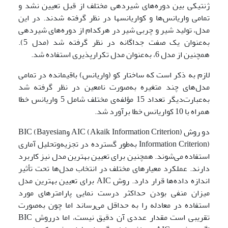
ژنتیکی بین دوره‌های شیردهی مختلف از قبل تعیین نشد و
تمامی واریانس‌ها و کواریانس­ها در نظر گرفته شدند. در این
مدل، تولید شیر و چربی شیر در هرکدام از دوره‌های شیردهی
به‌عنوان یک صفت جداگانه در نظر گرفته شد (مدل 5).
همچنین از مدل 6، به‌عنوان مدل تکرارپذیری استفاده شد.
لازم به ذکر است که ساختار کو (واریانس) باقیمانده در تمامی
مدل‌های چند متغیره به‌صورت نامعین در نظر گرفته شد
به‌عبارت‌دیگر تعداد 15 مؤلفه‌ی مختلف شامل 5 واریانس خطا
همراه با 10 کواریانس خطا برآورد شد.
دو روش AIC (Akaik Information Criterion) وBIC (Bayesian
Information Criterion) به‌طور گسترده در تجزیه‌وتحلیل آماری
استفاده می‌شوند. همچنین برای تعیین بهترین مدل نیز کاربرد
دارند. عملکرد معیارهای مختلف در انتخاب مدل‌ها تحت تأثیر
اندازه داده‌ها قرار دارد. روش AIC برای تعیین بهترین مدل
میزان منفی بودن حداکثر درست نمایی پارامترهای مورد
استفاده در معادله را به حداقل می‌رساند اما چون به‌صورت
تقریبی است مقدار عددی آن دقیق نیست، اما درروش BIC