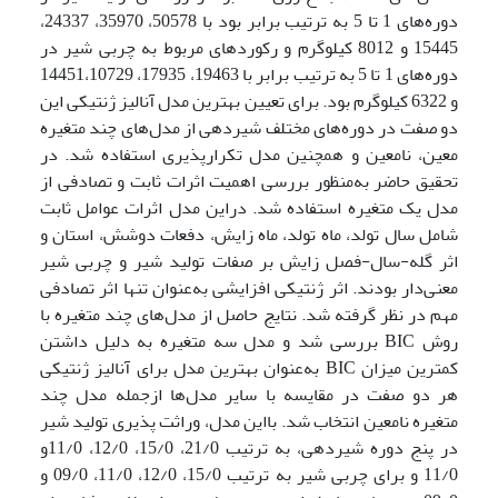
دوره‌های 1 تا 5 به ترتیب برابر بود با 50578، 35970، 24337،
15445 و 8012 کیلوگرم و رکوردهای مربوط به چربی شیر در
دوره‌های 1 تا 5 به ترتیب برابر با 19463، 17935، 14451،10729
و 6322 کیلوگرم بود. برای تعیین بهترین مدل آنالیز ژنتیکی این
دو صفت در دوره‌های مختلف شیردهی از مدل‌های چند متغیره
معین، نامعین و همچنین مدل تکرارپذیری استفاده شد. در
تحقیق حاضر به‌منظور بررسی اهمیت اثرات ثابت و تصادفی از
مدل یک متغیره استفاده شد. دراین مدل اثرات عوامل ثابت
شامل سال تولد، ماه تولد، ماه زایش، دفعات دوشش، استان و
اثر گله-سال-فصل زایش بر صفات تولید شیر و چربی شیر
معنی‌دار بودند. اثر ژنتیکی افزایشی به‌عنوان تنها اثر تصادفی
مهم در نظر گرفته شد. نتایج حاصل از مدل‌های چند متغیره با
روش BIC بررسی شد و مدل سه متغیره به دلیل داشتن
کمترین میزان BIC به‌عنوان بهترین مدل برای آنالیز ژنتیکی
هر دو صفت در مقایسه با سایر مدل‌ها ازجمله مدل چند
متغیره نامعین انتخاب شد. بااین مدل، وراثت پذیری تولید شیر
در پنج دوره شیردهی، به ترتیب 21/0، 15/0، 12/0، 11/0و
11/0 و برای چربی شیر به ترتیب 15/0، 12/0، 11/0، 09/0 و