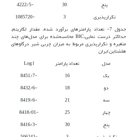
پنج
30
-4222/5
تکرارپذیری
3
-1085720
جدول 7- تعداد پارامترهای برآورد شده، مقدار لگاریتم،
حداکثر درست نمایی،BIC محاسبه‌شده برای مدل‌های چند
متغیره و تکرارپذیری مربوط به میزان چربی شیر درگاوهای
هلشتاین ایران
مدل
تعداد پارامتر
Log l
یک
16
-8451/7
دو
18
-8432/6
سه
21
-8419/6
چهار
25
-8418/01
پنج
30
-8416/3
تکرارپذیری
3
-506242