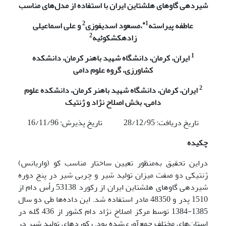
شیردهی گاوهای هلشتاین ایران با استفاده از مدل‌های مناسب
2
1*
عاطفه پیراسته
،
مسعود اسدی
فوزی
و علی اسماعیلی
2
زاده
کشکوئیه
1
ایران، کرمان، داﻧﺸﮕﺎه شهید باهنر کرمان، داﻧﺸﻜﺪه
ﻛﺸﺎورزی، گروه علوم دامی
2
ایران، کرمان، داﻧﺸﮕﺎه شهید باهنر کرمان، دانشکده علوم
دامی، بخش اصلاح نژاد و ژنتیک
تاریخ دریافت: 28/12/95 تاریخ پذیرش: 16/11/96
چکیده
دراین تحقیق به‌منظور تعیین ساختار مناسب کو (واریانس)
ژنتیکی دو صفت میزان تولید شیر و چربی شیر در پنج دوره
شیردهی گاوهای هلشتاین ایران از رکورد 53138 رأس دام از
1510 پدر و 48350 مادر استفاده شد. این داده‌ها طی دو سال
1385-1384 توسط مرکز اصلاح نژاد دام کشور از 436 گله در
استان‌های مختلف جمع‌آوری‌شده بود. رکوردهای تولید شیر در