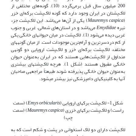
200 میلیون سال قبل برمی‌گردد (10). گونه‌های مختلفی از
لاک‌پشتان در ایران وجود دارد که گونه لاک‌پشت برکه‌ای خزر
(
Mauremys caspica
) یکی از آن‌ها می‌باشد. این لاک‌پشت جزء
تیره
Emydidae
می‌باشد و در استان‌های شمالی، غربی و جنوب
غربی دیده می‌شود (1). لاک‌پشت در میان حیوان­های خانگی یکی
از کم دردسرترین و آرام‌ترین موجودات است. از میان گونه­های
مختلف، لاک‌پشت برکه‌ای خزر و لاک‌پشت اروپایی دو گونه­ی
متداول از لاک‌پشت‌هایی هستند که در ایران به‌عنوان حیوان
خانگی مقبول هستند (شکل 1). هرچه لاک‌پشت­های بیشتری
به‌عنوان حیوان خانگی پذیرفته شوند طبیعتاً مراجعه­ی صاحبان
آن­ها به کلینیک­های دامپزشکی نیز بیشتر می­شود.
شکل 1- لاک‌پشت برکه­ای اروپایی (
Emys orbicularis
) (سمت
راست) و لاک‌پشت برکه­ای خزری (
Mauremys caspica
) (سمت
چپ)
لاک‌پشت دارای دو لاک استخوانی در پشت و شکم است که به