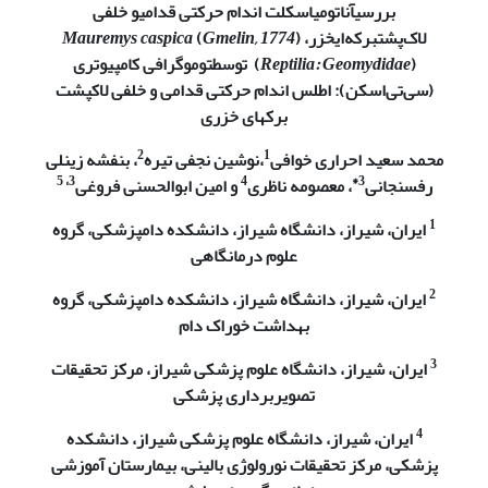
بررسی
آناتومی
اسکلت اندام حرکتی قدامی
و خلفی
لاک
پشت
برکه‌ای
خزر،
)
Gmelin, 1774
(
Mauremys caspica
)
Reptilia: Geomydidae
(
توسط
توموگرافی کامپیوتری
(سی‌تی‌اسکن): اطلس اندام حرکتی قدامی و خلفی لاک­پشت
برکه­ای خزری
2
1
محمد سعید احراری خوافی
،
نوشین نجفی تیره
، بنفشه زینلی
3، 5
4
3*
رفسنجانی
، معصومه ناظری
و امین ابوالحسنی فروغی
1
ایران، شیراز، دانشگاه شیراز، دانشکده دامپزشکی، گروه
علوم درمانگاهی
2
ایران، شیراز، دانشگاه شیراز، دانشکده دامپزشکی، گروه
بهداشت خوراک دام
3
ایران، شیراز، دانشگاه علوم پزشکی شیراز، مرکز تحقیقات
تصویربرداری پزشکی
4
ایران، شیراز، دانشگاه علوم پزشکی شیراز، دانشکده
پزشکی، مرکز تحقیقات نورولوژی بالینی، بیمارستان آموزشی