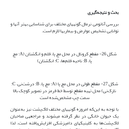
بحث و نتیجه‌گیری
بررسی آناتومی نرمال گونه­های مختلف برای شناسایی بهتر آن­ها و
توانایی تشخیص عوارض و بیماری­ها لازم است.
شکل 26- مقطع کرونال در محل مچ پا، قلم و انگشتان (A: مچ
پا، B: ناحیه قلم‌ها، C: انگشتان)
شکل 27- مقطع طولی در محل مچ پا (A: مچ پا، B: درشت‌نی، C:
نازک‌نی) محل تهیه مقطع توسط خط قرمز در تصویر کوچک بالا
سمت چپ مشخص‌شده است
با توجه به این‌که امروزه گونه­های مختلف لاک‌پشت نیز به‌عنوان
یک حیوان خانگی در نظر گرفته می­شوند و مراجعه­ی صاحبان
لاک‌پشت‌ها به کلینیک­های دامپزشکی افزایش‌یافته است، لذا