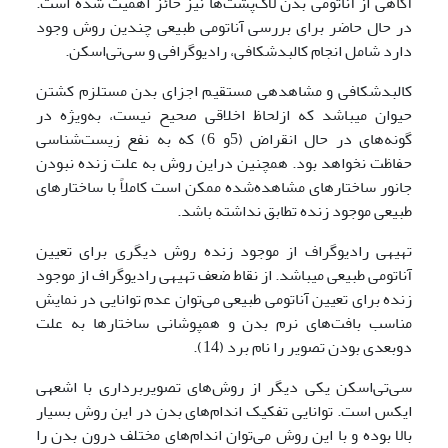
آگاهی از آناتومی بدن لاک‌پشت‌ها نیز حائز اهمیت شده است.
در حال حاضر برای بررسی آناتومی طبیعی چندین روش وجود
دارد شامل انجام کالبدشکافی، رادیوگرافی و سی‌تی‌اسکن.
کالبدشکافی و مشاهده­ی مستقیم اجزای بدن مستلزم کشتن
حیوان می­باشد که ازلحاظ اخلاقی صحیح نیست، به‌ویژه در
گونه‌های در حال انقراض (5و 6) که به نفع زیست‌شناسی
حفاظت نخواهد بود. همچنین دراین روش به علت زنده نبودن
جانور ساختارهای مشاهده‌شده ممکن است کاملاً با ساختارهای
طبیعی موجود زنده تطابق نداشته باشد.
تهیه­ی رادیوگراف از موجود زنده روش دیگری برای تعیین
آناتومی طبیعی می­باشد. از نقاط ضعف تهیه­ی رادیوگراف از موجود
زنده برای تعیین آناتومی طبیعی می‌توان عدم توانایی در نمایش
مناسب بافت‌های نرم بدن و همپوشانی ساختارها به علت
دوبعدی بودن تصویر را نام برد (14).
سی‌تی‌اسکن یکی دیگر از روش‌های تصویربرداری با اشعه­ی
ایکس است. توانایی تفکیک اندام‌های بدن در این روش بسیار
بالا بوده و با این روش می‌توان اندام‌های مختلف درون بدن را