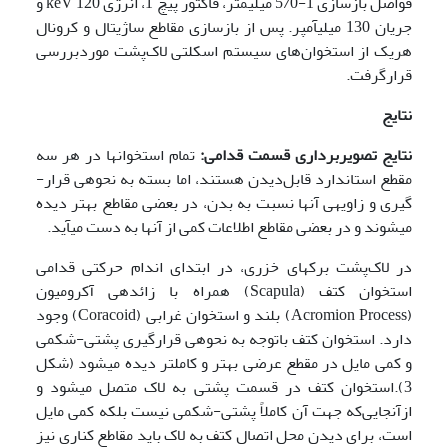
فواصل بازسازی 1-5/0 میلی­متر، فاکتور پیچ 1، انرژی keV 120 و
جریان 130 میلی­آمپر. پس از بازسازی مقاطع ساژیتال و کرونال
هریک از استخوان‌های سیستم اسکلتی لاک‌پشت موردبررسی
قرارگرفت.
نتایج
نتایج تصویربرداری قسمت قدامی:
تمام استخوان­ها در هر سه
مقطع استاندارد قابل‌دیدن هستند، اما بسته به نحوه­ی قرار­
گیری و زاویه­ی آن­ها نسبت به بدن، در بعضی مقاطع بهتر دیده
می­شوند و در بعضی مقاطع اطلاعات کمی از آن­ها به دست می­آید.
در لاک‌پشت برکه­ای خزری، در ابتدای اندام حرکتی قدامی
استخوان کتف (Scapula) همراه با زائده­ی آکرومیون
(Acromion Process) بلند و استخوان غرابی (Coracoid) وجود
دارد. استخوان کتف باتوجه به نحوه­ی قرارگیری پشتی-شکمی
و کمی مایل در مقطع عرضی بهتر و کامل­تر دیده می­شود (شکل
3).استخوان کتف در قسمت پشتی به لاک متصل می­شود و
ازآنجایی‌که جهت آن کاملاً پشتی-شکمی نیست بلکه کمی مایل
است، برای دیدن محل اتصال کتف به لاک باید مقاطع کناری نیز