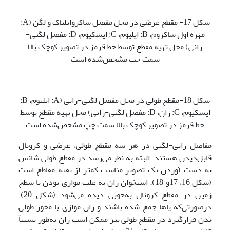
شکل 17- مقطع عرضی در محل مفصل ساکروایلیاک و لگن (A:
مهره اول ساکروم، B: ایلیوم، C: ایسکیوم، D: مفصل لگنی-
رانی) محل تهیه مقطع توسط خط قرمز در تصویر کوچک بالا
سمت چپ مشخص‌شده است
شکل 18-مقطع طولی در محل مفصل لگنی-رانی (A: ایلیوم، B:
ایسکیوم، C: ران، D: مفصل لگنی-رانی) محل تهیه مقطع توسط
خط قرمز در تصویر کوچک بالا سمت چپ مشخص‌شده است
مفاصل رانی-لگنی در هر سه مقطع طولی، عرضی و کرونال
قابل‌دیدن هستند. البته به نظر می‌رسد در مقطع طولی شانس
به دست آوردن یک تصویر مناسب کمتر از بقیه مقاطع است
(شکل 16، 17و 18). استخوان ران به علت موازی بودن با سطح
زمین در مقطع کرونال به‌خوبی دیده می‌شود (شکل 20).
درصورتی‌که پاها جمع شده باشند و ران موازی با محور طولی
بدن قرارگیرد در مقطع طولی نیز ممکن است ران به‌طور نسبتاً