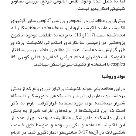
لذا به دلیل عدم وجود اطلس آناتومی مرجع، بررسی تصاویر
کلینیکی امکان‌پذیر نیست.
پیش‌ازاین مطالعاتی در خصوص بررسی آناتومی سایر گونه­های
لاک‌پشت­ مانند لاک­پشت اروپایی،
Emys orbicularis
(شکل 1)،
انجام‌شده است (7، 11و 13). با توجه به اطلاعات موجود، تاکنون
پژوهشی در زمینه­ی ساختارهای استخوانی لاک‌پشت برکه‌ای
خزر گزارش نشده است. هدف از مطالعه­ی حاضر بررسی ساختار
آناتومیک استخوان­های اندام حرکتی قدامی و خلفی گونه­ی
M.
caspica
با استفاده از تکنیک سی‌تی‌اسکن می­باشد.
مواد و روشها
دراین مطالعه پنج نمونه لاک‌پشت برکه­ای خزری بالغ که از بخش
بهداشت و بیماری­های آبزیان دانشکده­ی دامپزشکی دانشگاه
شیراز تهیه‌شده بود، مورداستفاده قرارگرفت، لازم به ذکر
است که این لاک‌پشت‌ها از برکه‌های اطراف شیراز به بخش
آبزیان دانشکده دامپزشکی منتقل‌شده بودند. چهار عدد از
این لاک‌پشت‌ها ماده و یکی نر بوده و متوسط طول قسمت
شکمی لاک در آن‌ها 3/17 سانتی‌متر اندازه‌گیری شد. در انجام