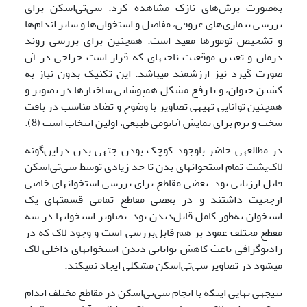
به‌صورت برش‌های نازک مشاهده کرد. سی‌تی‌اسکن برای
بررسی بیماری‌های عروقی، مفاصل و استخوان‌ها و سایر اندام‌ها
و تشخیص تومورها مفید است. همچنین برای بررسی روند
درمان و تعیین موقعیت ناحیه­ای که قرار است جراحی در آن
صورت گیرد نیز ارزشمند می­باشد. این تکنیک بدون نیاز به
کشتن حیوان، و با رفع مشکل هم­پوشانی ساختارها در تصویر و
همچنین توانایی تهیه­ی تصاویر با وضوح و تضاد مناسب در بافت
سخت و نرم برای نمایش آناتومی طبیعی، اولین انتخاب است (8).
در مطالعه­ی حاضر باوجود کوچک بودن جثه­ی بدن دراین‌گونه
لاک‌پشت تمام استخوان­های بدن تا حد زیادی توسط سی‌تی‌اسکن
قابل ارزیابی بود. بعضی مقاطع برای بررسی استخوان­های خاصی
ارجحیت داشتند و در بعضی مقاطع تمامی قسمت­های یک
استخوان به‌طور کامل قابل‌دیدن بود. تصاویر استخوان­ها در سه
مقطع مختلف عمود بر هم قابل‌بررسی است و وجود لاک که در
رادیوگرافی باعث کاهش توانایی دیدن استخوان­های داخلی لاک
می­شود در تصاویر سی‌تی‌اسکن مشکلی ایجاد نمی­کند.
نتیجه­ی نهایی اینکه با انجام سی‌تی‌اسکن در مقاطع مختلف اندام