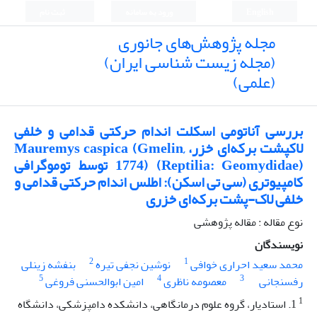
English
ورود به سامانه
ثبت نام
مجله پژوهش‌های جانوری
(مجله زیست شناسی ایران)
(علمی)
بررسی آناتومی اسکلت اندام حرکتی قدامی و خلفی
لاکپشت برکه‌ای خزر، Mauremys caspica (Gmelin,
1774) (Reptilia: Geomydidae) توسط توموگرافی
کامپیوتری (سی تی اسکن): اطلس اندام حرکتی قدامی و
خلفی لاک-پشت برکه‌ای خزری
نوع مقاله : مقاله پژوهشی
نویسندگان
2
1
محمد سعید احراری خوافی
نوشین نجفی تیره
بنفشه زینلی
5
4
3
رفسنجانی
معصومه ناظری
امین ابوالحسنی فروغی
1
1. استادیار، گروه علوم درمانگاهی، دانشکده دامپزشکی، دانشگاه