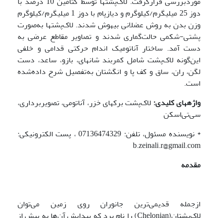
موردبررسی قرارگرفت. لاک‌پشت­ها توسط کتامین 10 درصد با
دوز ‌25 میلی­گرم/کیلوگرم و دیازپام با دوز 1 میلی­گرم/کیلوگرم
وزن بدن به روش عضلانی بیهوش شدند. لاک‌پشت­ها به‌صورت
پشتی-شکمی حالت‌گماری شدند و تصاویر مقاطع عرضی به
دست آمد. ساختار آناتومیک اندام حرکتی قدامی و خلفی
این‌گونه لاک‌پشت شامل کمربند شانه­ای، بازو، ساعد، دست
لگن، ران، ساق و کف پا و انگشتان به‌تفصیل شرح داده‌شده
است.
واژه­های کلیدی:
لاک‌پشت برکه­ای خزر، آناتومی، تصویربرداری،
سی‌تی‌اسکن
* نویسنده مسئول، تلفن: 07136474329 ، پست الکترونیکی:
b.zeinali.r@gmail.com
مقدمه
ازجمله قدیمی‌ترین جانوران روی زمین می‌توان
لاک‌پشتان(Chelonian) را نام برد که پیدایش آن‌ها به بیش از