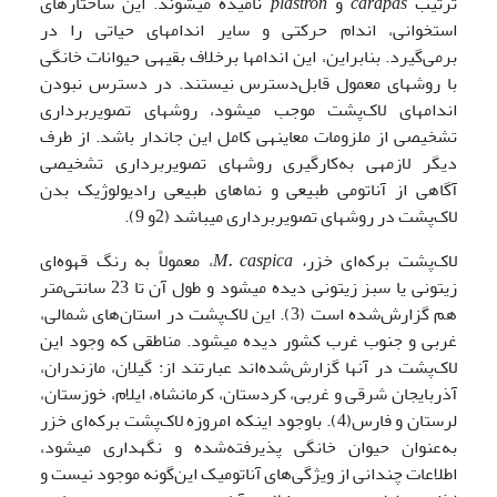
ترتیب
carapas
و
plastron
نامیده می­شوند. این ساختارهای
استخوانی، اندام حرکتی و سایر اندام­های حیاتی را در
برمی‌گیرد. بنابراین، این اندام­ها برخلاف بقیه­ی حیوانات خانگی
با روش­های معمول قابل‌دسترس نیستند. در دسترس نبودن
اندام­های لاک‌‌پشت موجب می­شود، روش­های تصویربرداری
تشخیصی از ملزومات معاینه­ی کامل این جاندار باشد. از طرف
دیگر لازمه­ی به‌کارگیری روش­های تصویربرداری تشخیصی
آگاهی از آناتومی طبیعی و نماهای طبیعی رادیولوژیک بدن
لاک‌پشت در روش­های تصویربرداری می­باشد (2و 9).
لاک‌پشت برکه‌ای خزر
،
M. caspica
، معمولاً به رنگ قهوه‌ای
زیتونی یا سبز زیتونی دیده می­شود و طول آن تا 23 سانتی‌متر
هم گزارش‌شده است (3). این لاک‌پشت در استان‌های شمالی،
غربی و جنوب غرب کشور دیده می­شود. مناطقی که وجود این
لاک‌پشت در آن­ها گزارش‌شده‌اند عبارتند از: گیلان، مازندران،
آذربایجان شرقی و غربی، کردستان، کرمانشاه، ایلام، خوزستان،
لرستان و فارس­(4). باوجود اینکه امروزه لاک‌پشت برکه‌ای خزر
به‌عنوان حیوان خانگی پذیرفته‌شده و نگه­داری می­شود،
اطلاعات چندانی از ویژگی‌های آناتومیک این‌گونه موجود نیست و