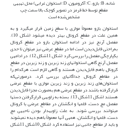
شانه، B: بازو، C: آکرومیون، D: استخوان غرابی) محل تهیه­ی
مقطع توسط خط قرمز در تصویر کوچک بالا سمت چپ
مشخص‌شده است
استخوان بازو معمولاً موازی با سطح زمین قرار می­گیرد و به
همین علت در مقطع کرونال بهتر دیده می­شود (شکل 10).
مفصل آرنج نیز در ادامه استخوان بازو در مقطع کرونال
به‌راحتی قابل‌دیدن است اما در مقطع عرضی نیز می­توان تا حدی
یکپارچگی مفصل را بررسی کرد (شکل 11شکل 12). در ادامه­ی
مفصل آرنج گاهی استخوان­های زند زبرین و زند زیرین در مقطع
کرونال باهم قابل‌دیدن هستند و گاهی لازم است هرکدام را
در مقاطع کرونال جداگانه­ای بررسی کرد. درصورتی‌که
استخوان‌های زند زبرین و زند زیرین موازی با مقطع عرضی
قرارگرفته باشند در مقطع عرضی هم به‌صورت مجزا قابل‌دیدن
هستند (شکل 11شکل 13). بسته به زاویه­ی قرارگرفتن دست­ها
مفصل مچ دست، قلم­ها و انگشتان در مقاطع عرضی یا کرونال
می­توانند بررسی شوند. به علت زاویه­دار بودن ناحیه­ی مچ
دست، قلم­ها و انگشتان، همه­ی آنها معمولاً باهم دیده نمی­شوند
و باید از مقاطع جانبی نیز استفاده کرد (شکل 10شکل 11شکل