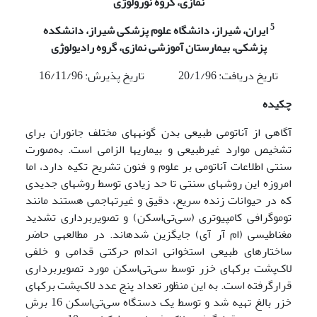
نمازی، گروه نورولوژی
5
ایران، شیراز، دانشگاه علوم پزشکی شیراز، دانشکده
پزشکی، بیمارستان آموزشی نمازی، گروه رادیولوژی
تاریخ دریافت: 20/1/96 تاریخ پذیرش: 16/11/96
چکیده
آگاهی از آناتومی طبیعی بدن گونه­های مختلف جانوران برای
تشخیص موارد غیرطبیعی و بیماری­ها الزامی است. به‌صورت
سنتی اطلاعات آناتومی بر علوم و فنون تشریح تکیه دارد، اما
امروزه این روش­های سنتی تا حد زیادی توسط روش­های جدیدی
که در حیوانات زنده سریع، دقیق و غیر­تهاجمی هستند مانند
توموگرافی کامپیوتری (سی‌تی‌اسکن) و تصویربرداری تشدید
مغناطیسی (ام آر آی) جایگزین شده­اند. در مطالعه­ی حاضر
ساختارهای طبیعی استخوانی اندام حرکتی قدامی و خلفی
لاک‌پشت برکه­ای خزر توسط سی‌تی‌اسکن مورد تصویر­برداری
قرارگرفته است. به این منظور تعداد پنج عدد لاک‌پشت برکه­ای
خزر بالغ تهیه شد و توسط یک دستگاه سی‌تی‌اسکن 16 برش