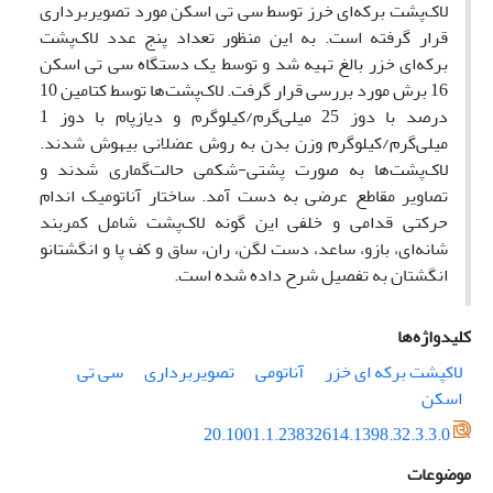
لاک‌پشت برکه‌ای خرز توسط سی تی اسکن مورد تصویر‌برداری
قرار گرفته است. به این منظور تعداد پنج عدد لاک‌پشت
برکه‌ای خزر بالغ تهیه شد و توسط یک دستگاه سی تی اسکن
16 برش مورد بررسی قرار گرفت. لاک‌پشت‌ها توسط کتامین 10
درصد با دوز ‌25 میلی‌گرم/کیلوگرم و دیازپام با دوز 1
میلی‌گرم/کیلوگرم وزن بدن به روش عضلانی بیهوش شدند.
لاک‌پشت‌ها به صورت پشتی-شکمی حالت‌گماری شدند و
تصاویر مقاطع عرضی به دست آمد. ساختار آناتومیک اندام
حرکتی قدامی و خلفی این گونه لاک‌پشت شامل کمربند
شانه‌ای، بازو، ساعد، دست لگن، ران، ساق و کف پا و انگشتانو
انگشتان به تفصیل شرح داده شده است.
کلیدواژه‌ها
لاکپشت برکه ای خزر
آناتومی
تصویربرداری
سی تی
اسکن
20.1001.1.23832614.1398.32.3.3.0
موضوعات