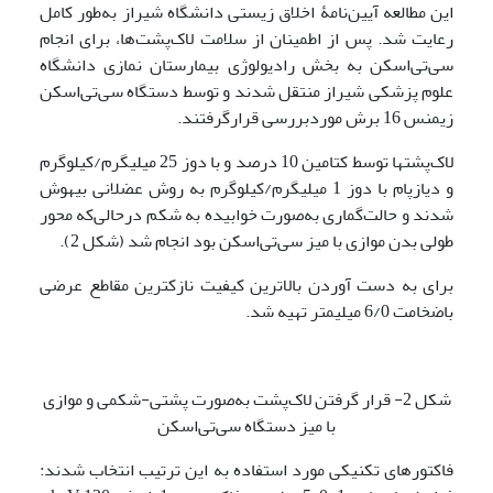
این مطالعه آیین‌نامۀ اخلاق زیستی دانشگاه شیراز به‌طور کامل
رعایت شد. پس از اطمینان از سلامت لاک‌پشت‌ها، برای انجام
سی‌تی‌اسکن به بخش رادیولوژی بیمارستان نمازی دانشگاه
علوم پزشکی شیراز منتقل شدند و توسط دستگاه سی‌تی‌اسکن
زیمنس 16 برش موردبررسی قرارگرفتند.
لاک‌پشت­ها توسط کتامین 10 درصد و با دوز 25 میلی­گرم/کیلوگرم
و دیازپام با دوز ‌1 میلی­گرم/کیلوگرم به روش عضلانی بیهوش
شدند و حالت‌گماری به‌صورت خوابیده به شکم درحالی‌که محور
طولی بدن موازی با میز سی‌تی‌اسکن بود انجام شد (شکل 2).
برای به دست آوردن بالاترین کیفیت نازک­ترین مقاطع عرضی
باضخامت 6/0 میلی­متر تهیه شد.
شکل 2- قرار گرفتن لاک‌پشت به‌صورت پشتی-شکمی و موازی
با میز دستگاه سی‌تی‌اسکن
فاکتورهای تکنیکی مورد استفاده به این ترتیب انتخاب شدند: