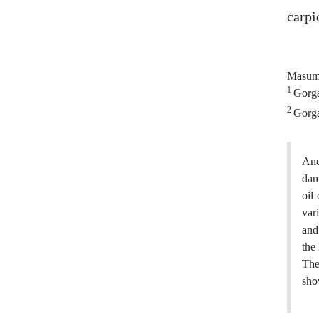
carpi
Masum
1
Gorga
2
Gorga
Ane
dam
oil
vari
and
the
The
show