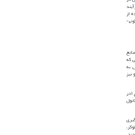
با توجه به اینکه فرآیند
ه از
اسانس نعناع بر استرس (شاخص­های خونی استرس از قبیل گلوکز و کورتیزول) در طی حمل‌ونقل کپور معمولی به‌عنوان یکی از گونه­
 منابع
های حمل ماهی که
ل به
 نیز
عناع (در
انس با افزودن 1 قسمت در 10 قسمت اتانول
گیری
. مقدار گلوکز،
دند.