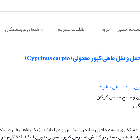
فحه اصلی
مرور
اطلاعات نشریه
راهنمای نویسندگان
اهی کپور معمولی (Cyprinus carpio)
2
2
ری
علی جافر
و منابع طبیغی گرگان
گان
حتی دستکاری و به حداقل رساندن استرس و جراحات فیزیکی ماهی طی فراین
مختلف ضروری است. هدف از این مطالعه ارزیابی اثرات اسانس نعناع بر کاهش استر