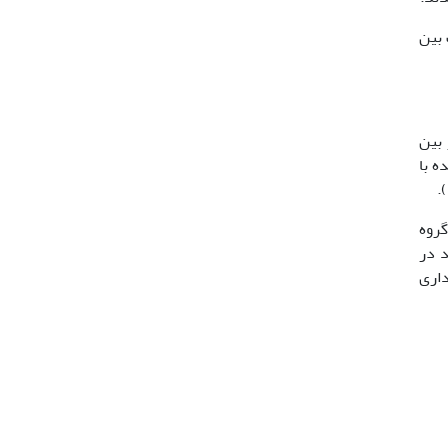
 بین
ل و گلوکز در بین
شده با
 کمترین مقدار در گروه
د در
معنی­داری