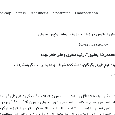
n carp
Stress
Anesthesia
Spearmint
Transportation
اهش استرس در زمان حمل‌ونقل ماهی کپور معمولی
)
Cyprinus carpio
(
*
حمدرضا ایمان­پور
، رقیه صفری و علی جافر نوده
 و منابع طبیعی گرگان، دانشکده شیلات و محیط‌زیست، گروه شیلات
حتی دستکاری و به حداقل رساندن استرس و جراحات فیزیکی ماهی طی فراین
مختلف ضروری است. هدف ازاین مطالعه ارزیابی اثرات اسانس نعناع بر کاهش استرس
حمل‌ونقل بود. ماهیان در معرض غلظت­های مختلف اسانس نعناع (0 (بعنوان شاهد)، 10، 20 و 30 میکرولیتر در ل
نوگلوبولین یک ساعت بعد از حمل‌ونقل اندازه­گیری شد. نتایج این مطالعه 