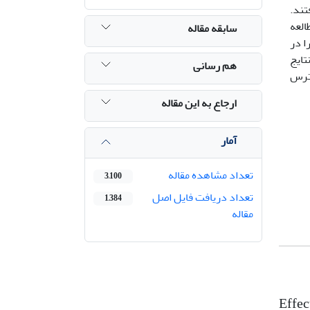
یتر) قرار گرفتند.
العه
سابقه مقاله
ا در
 معنی‌داری بین مقادیر آلبومین در تیمارهای آزمایشی وجود نداشت (P>0.05). نتایج
هم رسانی
د استرس
ارجاع به این مقاله
آمار
تعداد مشاهده مقاله
3,100
تعداد دریافت فایل اصل
1,384
مقاله
Effec