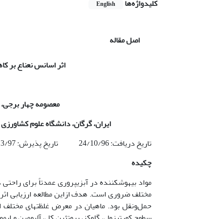
کلیدواژه‌ها
English
اصل مقاله
اثر اسانس نعناع بر ک
معصومه چهار برجی، م
ایران، گرگان، دانشگاه علوم کشاورزی
تاریخ دریافت: 24/10/96 تاریخ پذیرش: 8/3/97
چکیده
مواد بیهوش­کننده در آبزی­پروری عمدتاً برای را
سطوح کورتیزول، گلوکز، پروتئین کل، آلبومین و ایمو