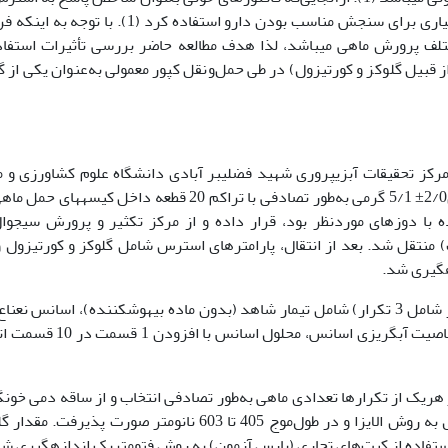
ماهی استفاده می­شود (3)، می­توان از آن­ها به­عنوان معیاری برای سنجش مناسب بودن دارو استفاده کرد (1). 
لف پرورش ماهی می‍باشد، لذا هدف مطالعه حاضر بررسی تأثیرات استفاد
آزمایش: این پژوهش در تابستان 1396 در مرکز تحقیقات آبزی­پروری شهید فضلی­بر آبادی دانشگاه علوم کشاورزی و
طبیعی گرگان انجام شد. جهت انجام آزمایش، ماهیان2/0± 5/1 گرمی به‌طور تصادفی با تراکم 20 قطعه داخل کیسه­
یهوش­کننده با دوز­های موردنظر بود، قرار داده و از مرکز تکثیر و پرورش سیجوا
منتقل شد. بعد از انتقال، پارامترهای استرس شامل گلوکز و کورتیزول و
ه­گیری شد.
تهیّه مواد:برای انجام این مطالعه از 4 تیمار (هر تیمار شامل 3 تکرار) شامل تیمار شاهد (بدون ماده بیهوش­کننده)، اسانس ن
سه سطح 10، 20 و 30 میکرولیتر در لیتر) به دلیل خاصیت آب­گریزی اسانس، محلول اس
ز هریک از تکرارها تعدادی ماهی به‌طور تصادفی انتخاب و از ساقه دمی خون
صورت گرفت. اندازه­گیری مقدار هورمون کورتیزول به روش الایزا و در طول‌موج 405 تا 603 نانومتر صورت پذیرفت
 استفاده از کیت‌های تجاری (پارس آزمون) به روش فتومتریک اندازه­گیری ش