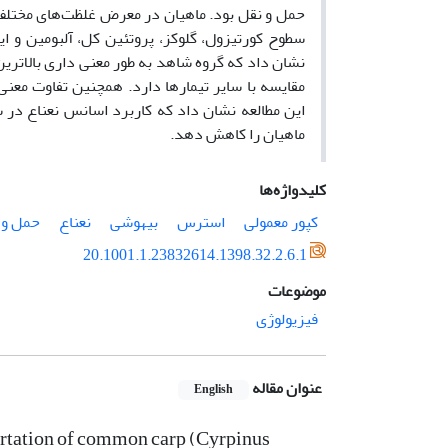
سطوح کورتیزول، گلوکز، پروتئین کل، آلبومین و ا
نشان داد که گروه شاهد به طور معنی داری بالاترین
ماهیان را کاهش دهد.
کلیدواژه‌ها
کپور معمولی
استرس
بیهوشی
نعناع
حمل و 
20.1001.1.23832614.1398.32.2.6.1
موضوعات
فیزیولوژی
عنوان مقاله
English
portation of common carp (Cyrpinus