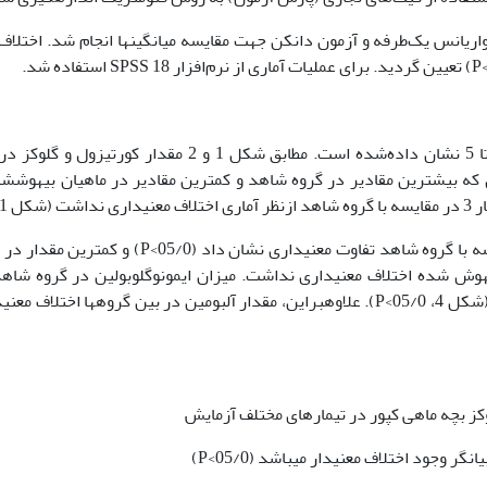
ز واریانس یک‌طرفه و آزمون دانکن جهت مقایسه میانگین­ها انجام شد. اختلاف
نتایج حاصل از آنالیز پارامترهای خونی در شکل 1 تا 5 نشان داده‌شده است. مطابق شکل 1 و 2 مقدار کورتیزو
ف معنی­داری داشت (05/0>P)، به‌طوری که بیشترین مقادیر در گروه شاهد و کمترین مقادیر در ماهیان بیهوش­
ل 1).
مقدار پروتئین کل در ماهیان بیهوش شده در مقایسه با گروه شاهد تفاوت معنی­داری نشان داد (05/0>P) و
تیمارهای بیهوش شده اختلاف معنی­داری نداشت. میزان ایمونوگلوبولین در گروه شاه
مقایسه با سایر تیمارها کاهش معنی­داری نشان داد (شکل 4، 05/0>P). علاوه­براین، مقدار آلبومین در بین گروه­ها اختلاف 
ر وجود اختلاف معنی­دار می­باشد (05/0>P)