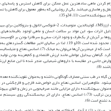
 ممکن است سبب مرگ‌ومیر گردد (21). آرام کردن ماهی ساده­ترین عمل ممکن برای کاهش استرس و پاسخ­ها
قل و رهاسازی می­باشد. یکی از روش­هایی که به‌طور معمول برای کاهش یا ت
ش­کننده است (11، 34و 35).
MS
)، کوئینالدین، متومیدات، 2-فنوکسی اتانول و بنزوکائین برای
222
با این­حال، امروزه به­دلیل اثرات سوء این مواد بر سلامت انسان و ماهی (وجود باقی­مانده­های
وها بر آبزیان از یک‌طرف و وجود اثرات سمی و سرطان­زا بودن بر اکوسیستم
زنده و انسان از طرف دیگر)، بهره­گیری از این مواد محدود شده است (10و 19). لذا در سال­های اخیر مطالعات گسترده­
بررسی گیاهان با خواص بی­حس­کنندگی صورت گرفته است که از مهم­ترین آن‌ها می‌توان به میخک (7)، اسانس نعناع
ویه، مریم­گلی (16) و به­لیمو (36) اشاره کرد. گیاهان به­دلیل عواملی مانند ارزش اقتصادی و کم‌هزینه بودن تولید 
ارض جانبی در مقایسه با داروهای شیمیایی، منجر شده تا این منابع ارز
د (8).
 این گیاه در طب سنتی مصارف گوناگونی داشته و به‌عنوان تقویت‌کننده معده
ی­شود. علاوه­براین، اسانس نعناع داری خواص ضد قارچی و قارچ­کشی در ب
ن است (4). اسانس نعناع به‌عنوان بیهوش­کننده دارای مزایایی مانند صرفه­جویی در زمان و القای بیه
غلظت پایین، قیمت ارزان است (30). کاروون بیشترین ترکیب (73%) اسانس نعناع، دارای اثر بی­حس­کنندگی روی سی
تشنج است (6).
یکی از تأثیرات داروهای بیهوشی اثر بر فاکتورهای خونی می­باشد (1). ازآنجایی‌که فاکتورهای خونی بعنوان شاخص پاسخ به 