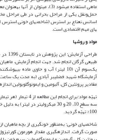
حمل‌ونقل یکی از مراحل بحرانی در طی مراحل مخت
های مهم اقتصادی است.
مواد و روشها
طراحی 
یک‌سوم آن (10 لیتر) آب و حاوی ماده ب
آزمایشگاه شهید فضلی­بر آبادی (به مدت یک ساعت) 
مقادیر پروتئین کل، آلبومین و ایمونوگلوبولین انداز
100% تهیّه گردید.
شاخص­های خونی: به‌منظور خونگیری از بچه ماهیان ا
پروتئین کل، آلبومین و ایمونوگلوبولین سرم خون با