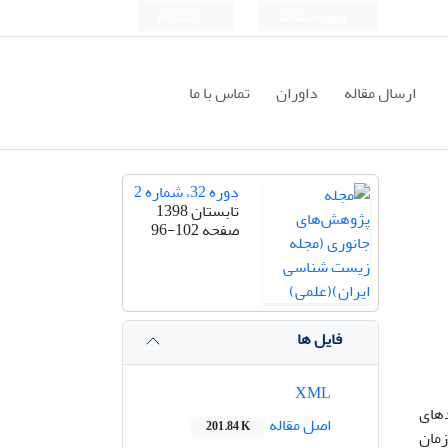
ورود به سامانه
ثبت نام
ارسال مقاله
داوران
تماس با ما
دوره 32، شماره 2
تابستان 1398
صفحه
96-102
فایل ها
XML
دهای
اصل مقاله
201.84 K
س کپور معمولی با وزن 2/0± 5/1 گرم در زمان