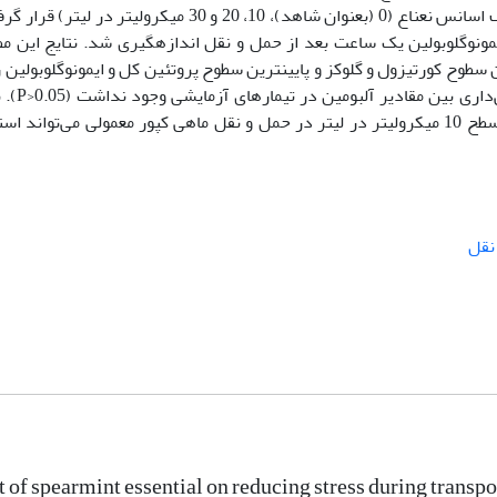
حمل و نقل بود. ماهیان در معرض غلظت‌های مختلف اسانس نعناع (0 (بعنوان شاهد)، 10، 20 و 30 میکرولیتر در ل
یمونوگلوبولین یک ساعت بعد از حمل و نقل اندازهگیری شد. نتایج این مط
 سطوح کورتیزول و گلوکز و پایینترین سطوح پروتئین کل و ایمونوگلوبولین ر
مقایسه با سایر تیمارها دارد. همچنین تفاوت
این مطالعه نشان داد که کاربرد اسانس نعناع در سطح 10 میکرولیتر در لیتر در حمل و نقل ماهی کپور معمولی می‌توان
نقل
t of spearmint essential on reducing stress during trans