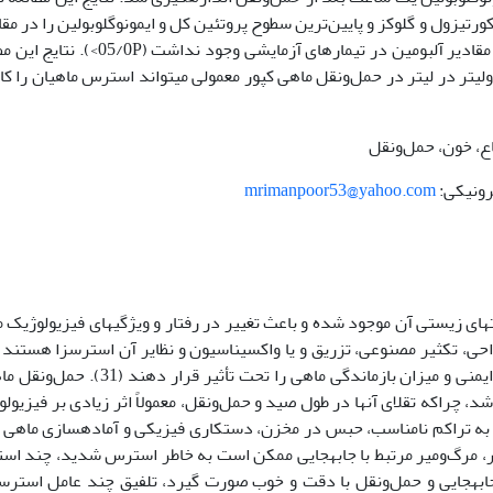
ورتیزول و گلوکز و پایین‌ترین سطوح پروتئین کل و ایمونوگلوبولین را در مق
با سایر تیمارها دارد. همچنین تفاوت معنی­داری بین مقادیر آلبومین در تیمارهای آزمایشی وجود ندا
 که کاربرد اسانس نعناع در سطح 10 میکرولیتر در لیتر در حمل‌ونقل ماهی کپور معمولی می­تواند استرس ماهیان ر
ع، خون، حمل‌ونقل
mrimanpoor53@yahoo.com
ی زیستی آن موجود شده و باعث تغییر در رفتار و ویژگی­های فیزیولوژیک 
که به‌شدت می‌توانند رشد، تولیدمثل، عملکردهای ایمنی و میزان بازماندگی ماهی را تحت تأثیر قرا
د، چراکه تقلای آن­ها در طول صید و حمل‌ونقل، معمولاً اثر زیادی بر فیزیولو
قل ماهیان به تراکم نامناسب، حبس در مخزن، دستکاری فیزیکی و آماده­سازی ماهی 
بستگی دارد (20). از سوی دیگر، مرگ‌ومیر مرتبط با جابه­جایی ممکن است به خاطر استرس شدید، چند 
 جابه­جایی و حمل‌ونقل با دقت و خوب صورت گیرد، تلفیق چند عامل استرس­ز