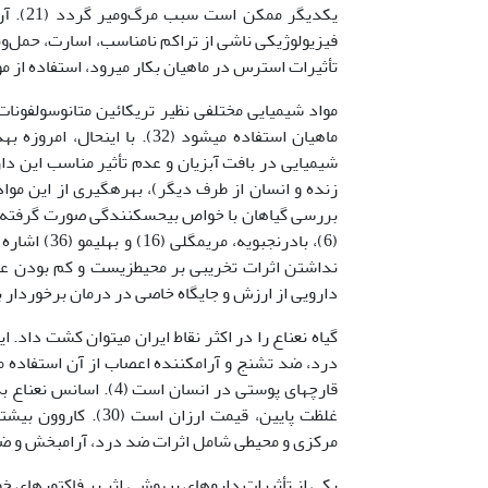
یکدیگر
فیزیولوژیکی ناشی از تراکم نامناسب، اسارت، حمل‌ون
تأثیرات استرس در ماهیان بکار می­رود، استفاده از مواد بیهو
مواد شیمیایی مختلفی نظیر تریکائین متانوسولفونات (
ماهیان استفاده می­شود (32). 
شیمیایی در بافت آبزیان و عدم تأثیر مناسب این دار
(6)، بادرنجب
نداشتن اثرات تخریبی بر محیط­زیست و کم بودن عو
دارویی از ارزش و جایگاه خاصی در درمان برخوردار باشن
گیاه نعناع را در اکثر نقاط ایران می­توان کشت داد.
درد، ضد تشنج و آرام­کننده اعصاب از آن استفاده م
قارچ­های پوستی در انسا
مرکزی و محیطی شامل اثرات ضد درد، آرام­بخش و ضد 