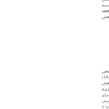
ایسه
شت (05/0P>). نتایج این مطالعه
ا کاهش
ماهی
می­گردد (5). مواردی مانند حمل‌ونقل، رقم­بندی، جراحی، تکثیر مصنوعی، تزریق و یا واکسیناسیون و نظایر آن استرس­زا هستند (13)
ر دهند (31). حمل‌ونقل ماهیان
ژی و
برای
استرس
ا با