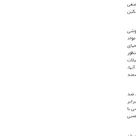
ی منفی
سکین
 بیهوشی
 مواد
­های
ای به‌منظور
 و متیل­سالیسیلات
آن­ها،
شمند
، ضد
رابر
وشی با
ستم عصبی
استرس در