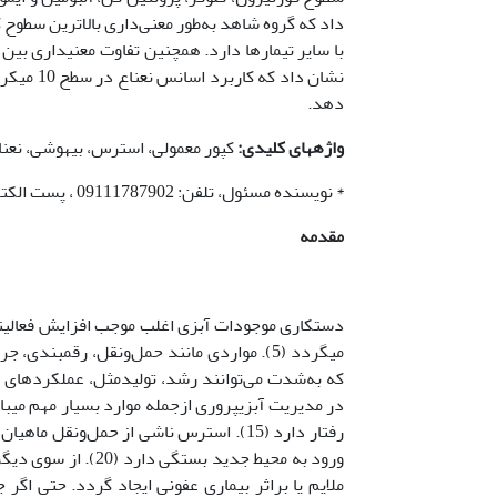
داد که گروه شاهد به‌طور معنی‌داری بالاترین سطوح ک
نشان داد
دهد.
واژه­های کلیدی:
کپور معمولی، استرس، بیهوشی، نعنا
* نویسنده مسئول، تلفن: 09111787902‌ ، پست الکترونیکی:
مقدمه
دستکاری موجودات آبزی اغلب موجب افزایش فعالیت­ها
در مدیریت آبزی­پروری ازجمله موارد بسیار مهم می­باش
رفتار دارد (15). استرس ناشی از حمل‌ون
ورود به محیط جدید 
ملایم یا براثر بیماری عفونی ایجاد گردد. حتی اگر