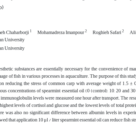
o)
1
2
2
eh Chaharborji
Mohamadreza Imanpour
Roghieh Safari
Ali
n University
n University
sthetic substances are essentially necessary for the convenience of ma
age of fish in various processes in aquaculture. The purpose of this study
 on reducing the stress of common carp with average weight of 1.5 ± 0
ous concentrations of spearmint essential oil (0 (control), 10, 20 and 30 μ
 immunoglobulin levels were measured one hour after transport. The resul
 highest levels of cortisol and glucose and the lowest levels of total pr
re was also no significant difference between albumin levels in experi
ed that application 10 μl / liter spearmint essential oil can reduce fish s