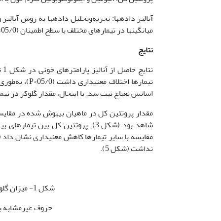
آنالیز داده­ها: تجزیه‌وتحلیل داده­ها به روش آنالی
میانگین­ها در تیمارهای مختلف با سطح اطمینان (05/0>P) تعیین گردید. برای عملیات آماری از نرم‌افزار SPSS 18 استفاده شد.
نتایج
تیمارها اختلا
اسانس نعناع ثبت شد. با این­حال، مقدار گلوکز در تیمار 3 در مقایسه با گروه شاهد ازنظر آماری اختلاف معنی­داری نداشت (شک
شاهد بود (شکل 3). پروتئین کل بین 
نداشت (شکل 5).
شکل 1- میزان گلوکز بچه ماهی کپور در تیمارهای مختلف آزمایش
حروف غیرمشابه بیانگ