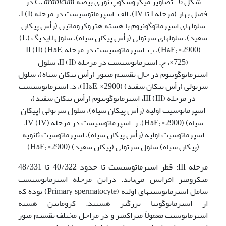
شکل 6- تصاویر میکروسکوپ نوری بیضه
C. arabicum
در
فصل بهار (مرحله I تا IV)، الف. اسپرماتوسیست در مرحله I (I)،
سلول­های اسپرماتوگونیوم با هسته هتروکروماتین (رأس پیکان
سفید)، سلول­های سرتولی (رأس پیکان سیاه)، سلول لایدیگ (L)
(H&E; ×2900)، ب. اسپرماتوسیست در مرحله II (II) (H&E;
×725)، ج. اسپرماتوسیست در مرحله II (II)، سلول
اسپرماتوگونیوم در حال تقسیم میتوز (رأس پیکان سیاه)، سلول
سرتولی (رأس پیکان سفید) (H&E; ×2900)، د. اسپرماتوسیست
در مرحله III (III)، اسپرماتوگونیوم (رأس پیکان سفید)،
اسپرماتوسیت اولیه (رأس پیکان سیاه)، سلول سرتولی (پیکان
سیاه) (H&E; ×2900)، ر. اسپرماتوسیست در مرحله IV (IV)،
اسپرماتوسیت اولیه (رأس پیکان سیاه)، اسپرماتوسیت ثانویه
(پیکان سیاه) سلول سرتولی (پیکان سفید) (H&E; ×2900)
مرحله III: قطر اسپرماتوسیست تا حدود 40/322 تا 48/331
میکرومتر افزایش می‌یابد. دراین مرحله اسپرماتوسیست
شامل اسپرماتوسیت­های اولیه (Primary spermatocyte) بوده که
از اسپرماتوگونیا بزرگتر هستند. کروماتین هسته
اسپرماتوسیت معمولاً متراکم­تر و در مراحل مختلف تقسیم میوز