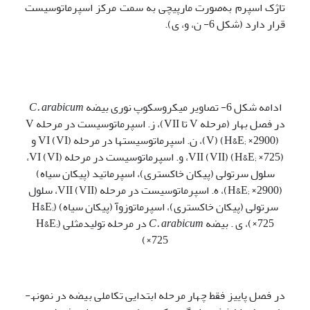
تاژک اسپرم به‌صورت مارپیچی به سمت مرکز اسپرماتوسیست
قرار دارد (شکل 6- ن، و، ی).
ادامه شکل 6- تصاویر میکروسکوپ نوری بیضه
C. arabicum
در فصل بهار (مرحله V تا VII)، ز. اسپرماتوسیست در مرحله V
(V) (H&E; ×2900)، ن. اسپرماتوسیست­ها در مرحله VI (VI) و
VII (VII) (H&E; ×725)، و. اسپرماتوسیست در مرحله VI (VI)،
سلول سرتولی (پیکان خاکستری)، اسپرماتید (پیکان سیاه)
(H&E; ×2900)، ه. اسپرماتوسیست در مرحله VII (VII)، سلول
سرتولی (پیکان خاکستری)، اسپرماتوزوآ (پیکان سیاه) (H&E;
×725)، ی . بیضه
C. arabicum
در مرحله تولیدمثلی (H&E;
×725)
در فصل پاییز فقط چهار مرحله ابتدایی تکاملی بیضه در نمونه­