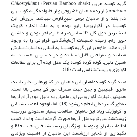
گربه کوسه عربی (Persian Bamboo shark) (
Chiloscyllium
arabicum
) از رده ماهیان غضروفی و از خانواده گربه کوسه­های
دم بلند و از ماهیان بومی خلیج‌فارس می­باشد. پرورش این
کوسه­ها در آکواریوم­ها رایج بوده و به علت اندازه کوچک
(بیشترین طول کل 97 سانتی‌متر)، غیرمهاجر بودن و داشتن
خوی رام، زمینه تحقیقات آزمایشگاهی فراوانی را به وجود
آورده­اند. علاوه بر این گربه کوسه­ها به آسانی به اسارت سازش
می­یابند و به‌راحتی قابل‌استفاده و در دسترس هستند. به
همین دلیل، گونه گربه کوسه یک مدل ایده آل برای مطالعات
اکولوژی و زیست‌شناسی است (18).
صید گربه کوسه‌ماهیان این ماهیان در کشورهایی نظیر تایلند،
مالزی، فیلیپین و چین جهت مصرف خوراکی بسیار بالا است.
همچنین تجارت آکواریومی این ماهیان به دلیل خوی آرام آن‌ها
به‌طور گسترده‌ای انجام می‌شود (18). اما باوجود اهمیت شیلاتی
و اکولوژیک زیاد این ماهیان، مطالعات بسیار محدودی درزمینهٔ
زیست‌شناسی تولیدمثل آن‌ها صورت گرفته است و لذا، کسب
اطلاعات پایه­ای و توصیف ویژگی­های زیست‌شناختی، جهت حفظ و
نگهداری از ذخایر ارزشمند این ماهیان از اهمیت ویژه­ای