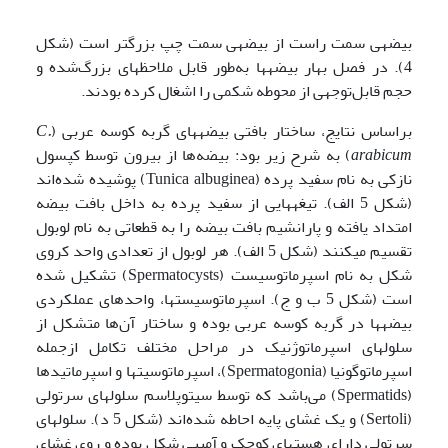
بیضه­ی سمت راست از بیضه­ی سمت چپ بزرگتر است (شکل
4). در فصل بهار بیضه­ها به‌طور قابل ملاحظه­ای بزرگ‌شده و
حجم قابل‌توجهی از محوطه شکمی را اشغال کرده بودند.
براساس نتایج، ساختار بافتی بیضه­های گربه کوسه عربی (
C.
arabicum
) به شرح زیر بود: بیضه‌ها از بیرون توسط کپسول
نازکی به نام سفید پرده (Tunica albuginea) پوشیده شده‌اند
(شکل 5 الف). تیغه­هایی از سفید پرده به داخل بافت بیضه
امتداد یافته و پارانشیم بافت بیضه را به قطعاتی به نام لوبول
تقسیم می­کنند (شکل 5 الف). هر لوبول از تعدادی واحد کروی
شکل به نام اسپرماتوسیست (Spermatocysts) تشکیل شده
است (شکل 5 ب و ج). اسپرماتوسیست­ها، واحدهای عملکردی
بیضه­ها در گربه کوسه­ عربی بوده و ساختار آن‌ها متشکل از
سلول­های اسپرماتوژنیک در مراحل مختلف تکامل ازجمله
اسپرماتوگونیا (Spermatogonia)، اسپرماتوسیت­ها و اسپرماتیدها
(Spermatids) می‌باشد که توسط سیتوپلاسم سلول­های سرتولی
(Sertoli) و یک غشای پایه احاطه شده‌اند (شکل 5 د). سلول­های
سرتولی دارای هسته­ای کوچک و آمیبی شکل بوده و روی غشای