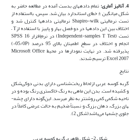
4. آنالیز آماری:
تمام داده­های بدست آمده در مطالعه حاضر به
شکل میانگین ± خطای استاندارد بیان شد. سپس، بااستفاده از
تست نرمالیتی Shapiro-wilk نرمالیتی داده­ها کنترل شد و
اختلاف بین این داده­ها در دو فصل­ بهار و پاییز با استفاده ازT –
تست (Independent-samples T Test) در نرم‌افزار SPSS 16
انجام و اختلاف در سطح اطمینان بالای 95 درصد (05/0P<)
پذیرفته ­شد. در نهایت نمودارها در محیط Microsoft Office
Excel 2007 ترسیم شدند.
نتایج
گربه کوسه عربی ازلحاظ ریخت‌شناسی دارای بدنی دوکی‌شکل
و کشیده است. بدن این ماهی به رنگ خاکستری رنگ بوده و در
ناحیه شکمی کمی روشن­تر به نظر می­رسد. این‌گونه دارای چشم­
های بزرگ، دهان بزرگ و نسبتاً ضخیم به حالت عرضی کاملاً در
جلوی چشم­ها می‌باشد(شکل 2).
شکل 2- شکل ظاهری گربه کوسه عربی