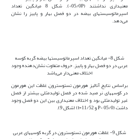
معنی­داری نداشتند (05/0P>). شکل 8 میانگین تعداد
اسپرماتوسیست­های بیضه در دو فصل بهار و پاییز را نشان
می‌دهد.
شکل 8- میانگین تعداد اسپرماتوسیست­ها بیضه گربه کوسه
عربی در دو فصل بهار و پاییز. حروف متفاوت نشان‌دهنده وجود
اختلاف معنی‌دار می‌باشد
براساس نتایج آنالیز هورمون تستوسترون غلظت این هورمون
در کوسه­های نر صید شده در فصل تولیدمثلی بیشتر از فصل
غیر تولیدمثلی بود و اختلاف معنی­داری بین این دو فصل وجود
داشت (05/0 >P و 11/52=t) (شکل 9).
شکل 9- غلظت هورمون تستوسترون در گربه کوسه­های عربی