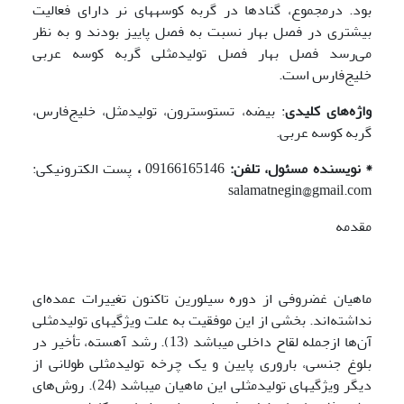
بود. درمجموع، گنادها در گربه کوسه­های نر دارای فعالیت
بیشتری در فصل بهار نسبت به فصل پاییز بودند و به نظر
می‌رسد فصل بهار فصل تولیدمثلی گربه کوسه عربی
خلیج‌فارس است.
واژه‌های کلیدی
: بیضه، تستوسترون، تولیدمثل، خلیج‌فارس،
گربه کوسه عربی.
* نویسنده مسئول، تلفن:
09166165146
،
پست الکترونیکی:
salamatnegin@gmail.com
مقدمه
ماهیان غضروفی از دوره سیلورین تاکنون تغییرات عمده‌ای
نداشته‌اند. بخشی از این موفقیت به علت ویژگی­های تولیدمثلی
آن‌ها ازجمله لقاح داخلی می­باشد (13). رشد آهسته، تأخیر در
بلوغ جنسی، باروری پایین و یک چرخه تولیدمثلی طولانی از
دیگر ویژگی­های تولیدمثلی این ماهیان می­باشد (24). روش‌های