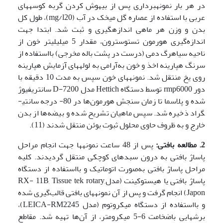
در هر بار نمونه­برداری پس از بیهوش کردن گربه کوسه­های
عربی با استفاده از عصاره گل میخک در آب (mg/l20)، طول کل
بدن و وزن هر ماهی اندازه­گیری و ثبت شد. ابتدا جهت
اندازه‌گیری هورمون تستوسترون، مقدار 5 میلی­لیتر خون از
ناحیه سیاهرگ دمی (درست در پشت باله مخرجی) بااستفاده از
سرنگ هپارینه اخذ و خون به‌آرامی به لوله­های آزمایش هپارینه
روی یخ منتقل شد. نمونه­های خون سپس به مدت 10 دقیقه با
دور rmp6000 توسط دستگاه Hettich مدل D-7200 سانتریفیوژ
شده و پلاسما تا زمان سنجش هورمون‌ها در 80- درجه سانتی­
گراد ذخیره شد. سپس ماهیان تشریح شده و بیضه‌ها از بدن
خارج و به ظروف حاوی محلول ثبوت بوئن منتقل شدند (11).
2. مطالعه بافتی:
پس از 48 ساعت نمونه­ها جهت انجام مراحل
پاساژ بافتی به درون سبدهای کوچکی منتقل گردیدند. کلیه
مراحل پاساژ بافتی به‌صورت اتوماتیک و بااستفاده از دستگاه
پاساژ بافتی یا هیستوکینت (مدلRX- 11B, Tissue tek rotary,
Japon) انجام گرفت و پس از آن نمونه­های بافتی قالب‌گیری شده
و بااستفاده از دستگاه میکروتوم (مدل LEICA-RM2245)،
برش­هایی باضخامت 6-5 میکرومتر، از آن‌ها تهیه شد. مقاطع