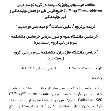
مطالعه هیستوفیزیولوژیک بیضه در گربه کوسه عربی
Chiloscyllium arabicum
خلیج‌فارس طی دو فصل تولیدمثلی و
غیر تولیدمثلی
2
1*
1
فریده پرفروغ
، نگین سلامات
و عبدالعلی موحدی­نیا
1
خرمشهر، دانشگاه علوم و فنون دریایی خرمشهر، دانشکده
علوم دریایی،گروه زیست دریا
2
بابلسر، دانشگاه مازندران، دانشکده علوم دریایی، گروه
زیست دریا
تاریخ دریافت: 6/6/97 تاریخ پذیرش: 10/10/97
چکیده
مطالعه حاضر باهدف بررسی ساختار بافتی و عملکرد ترشحی
گناد نر در گربه کوسه عربی (
Chiloscyllium arabicum
Gubanov, 1980) خلیج‌فارس در طی دو فصل بهار و پاییز انجام
گرفت. بدین منظور، ساختار بافتی گناد نر (بیضه) و سطح