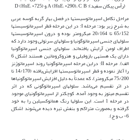
(رأس پیکان سفید)؛ A (H&E; ×290)، C, B و D (H&E; ×725)
مراحل تکامل اسپرماتوسیست­ها در فصل بهار گربه کوسه عربی
به شرح زیر بود: مرحله I: در این مرحله قطر اسپرماتوسیست­ها
65/152 تا 20/164 میکرومتر بوده و درون اسپرماتوسیست­ها
سلول­های جنسی اسپرماتوگونیا و سلول­های سرتولی وجود دارد که
اطراف لومن آرایش یافته‌اند. سلول­های جنسی اسپرماتوگونیا
دارای یک هسته­ی بازوفیلی و هتروکروماتین هستند (شکل 6
الف). مرحله II: دراین مرحله اسپرماتوگونیا روند اسپرماتوژنز
را آغاز نموده و قطر اسپرماتوسیست­ها افزایش‌یافته (14/170 تا
75/200 میکرومتر)، که عمدتاً به دلیل افزایش اسپرماتوگونیاها
در اثر تقسیم می‌باشد. سلول­های اسپرماتوگونی که در اثر
تقسیم میتوز به وجود آمده، کوچکتر از اسپرماتوگونیای موجود
در مرحله 1 است. این سلول­ها رنگ هماتوکسیلین را به خود
گرفته و به‌صورت متراکم و بنفش تیره دیده می‌شوند (شکل
6- ب و ج).