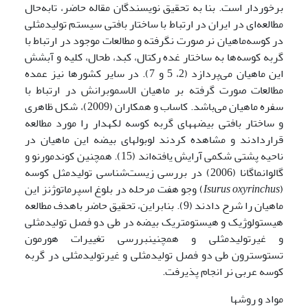
برخوردار است. بنا به تحقیق نویسندگان مقاله حاضر، تابه‌حال
مطالعه‌ای در ایران در ارتباط با ساختار بافتی سیستم تولیدمثلی
در کوسه‌ماهیان نر صورت نگرفته و مطالعات موجود در ارتباط با
گربه کوسه‌ها به ساختار غده رکتال، کبد، طحال، کلیه و آبشش
این ماهیان می‌پردازد (2، 5 و 7). در سایر کشورها نیز عمده
مطالعات صورت گرفته بر ماهیان الاسموبرانش در ارتباط با
سفره ماهیان می‌باشد. کاساب و همکاران (2009)، شکل ظاهری
و ساختار بافتی بیضه­های گربه کوسه لکه­دار را مورد مطالعه
قراردادند و مشاهده کردند لوبول­های بیضه این ماهیان در
ناحیه پشتی شکمی آرایش یافته‌اند (15). همچنین کوندمورنو و
گالوانماگانا (2006) در بررسی زیست‌شناسی تولیدمثل کوسه
(
Isurus oxyrinchus
) وجو هفت مرحله در بلوغ اسپرماتوژنز این
ماهیان را شرح دادند (9). بنابراین، تحقیق حاضر باهدف مطالعه
هیستولوژیک و هیستومتریک بیضه در طی دو فصل تولیدمثلی
و غیرتولیدمثلی و همچنینبررسی تغییرات هورمون
تستوسترون طی دو فصل تولیدمثلی و غیرتولیدمثلی در گربه
کوسه­ عربی نر انجام پذیرفت.
مواد و روشها