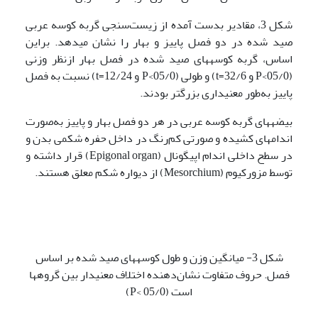
شکل 3، مقادیر بدست آمده از زیست‌سنجی گربه کوسه­ عربی
صید شده در دو فصل پاییز و بهار را نشان می­دهد. براین
اساس، گربه کوسه­های صید شده در فصل بهار ازنظر وزنی
(05/0>P و 32/6=t) و طولی (05/0>P و 12/24=t) نسبت به فصل
پاییز به‌طور معنی­داری بزرگتر بودند.
بیضه­های گربه کوسه عربی در هر دو فصل بهار و پاییز به‌صورت
اندام­های کشیده و صورتی کم‌رنگ در داخل حفره شکمی بدن و
در سطح داخلی اندام اپیگونال (Epigonal organ) قرار داشته و
توسط مزورکیوم (Mesorchium) از دیواره شکم معلق هستند.
شکل 3- میانگین وزن و طول کوسه­های صید شده بر اساس
فصل. حروف متفاوت نشان‌دهنده اختلاف معنی­دار بین گروه­ها
است (05/0 >P)