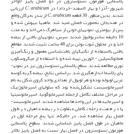
پلاسمایی هورمون تستوسترون در دو فصل پاییز (اواخر
شهریور-آذر) و بهار (اسفند-خرداد) در
C. arabicum
ارزیابی
شدند. بدین منظور، 30 قطعه
C. arabicum
از بندر بحرکان واقع
در هندیجان به‌صورت فصلی صید شد. ماهی­ها بیهوش شده و
پس از بیومتری، نمونه­های خونی از سیاهرگ دمی اخذ و به مدت
10 دقیقه سانتریوفیوژ شدند. سپس، نمونه­های بافتی از بیضه
اخذ و در محلول ثبوت بوئن برای 48 ساعت تثبیت شدند. مقاطع
بافتی بااستفاده از تکنیک­های بافت‌شناسی معمول و رنگ‌آمیزی
هماتوکسیلین - ائوزین تهیه شده و با استفاده از میکروسکوپ
نوری مطالعه شدند. سطح پلاسمایی تستوسترون نیز در نمونه­
های پلاسما اندازه­گیری شد. براساس نتایج، بیضه گربه کوسه
عربی لوبوله بوده و هر لوبول از تعدادی واحد کروی شکل به نام
اسپرماتوسیست تشکیل‌شده بود که سلول­های اسپرماتوژنیک
در مراحل مختلف تکامل ازجمله اسپرماتوگونیا، اسپرماتوسیت­ها
و اسپرماتیدها در این واحدها مشاهده شدند. اسپرماتوسیست­
ها در هفت مرحله تکاملی متفاوت در بیضه ماهیان در طول
فصل بهار مشاهده شد، در حالیکه، تنها پنج مرحله اول در
ماهیان در طول فصل پاییز شناسایی شدند. سطوح پلاسمایی
هورمون تستوسترون در فصل بهار نسبت به فصل پاییز بالاتر