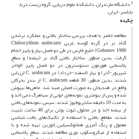
3
دانشگاه مازندران، دانشکده علوم دریایی، گروه زیست دریا،
بابلسر، ایران.
چکیده
مطالعه حاضر با هدف بررسی ساختار بافتی و عملکرد ترشحی
گناد نر در گربه کوسه عربی (Chiloscyllium arabicum
Gubanov, 1980) خلیج فارس در طی دو فصل بهار و پاییز انجام
گرفت. بدین منظور، ساختار بافتی گناد نر (بیضه) و سطح
پلاسمایی هورمون تستوسترون در دو فصل پاییز (اواخر
شهریور-آذر) و بهار (اسفند-خرداد) در C. arabicum ارزیابی
شدند. بدین منظور، 30 قطعه C. arabicum از بندر بحرکان
واقع در هندیجان به صورت فصلی صید شد. ماهی‌ها بیهوش
شده و پس از بیومتری، نمونه‌های خونی از سیاهرگ دمی اخذ و
به مدت 10 دقیقه سانتریوفیوژ شدند. سپس، نمونه‌های بافتی
از بیضه اخذ و در محلول ثبوت بوئن برای 48 ساعت تثبیت
شدند. مقاطع بافتی با استفاده از تکنیک‌های بافت شناسی
معمول و رنگ آمیزی هماتوکسیلین_ائوزین تهیه شده و با
استفاده از میکروسکوپ نوری مطالعه شدند. سطح پلاسمایی