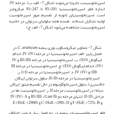
اسپرماتوسیست جابه­جا می‌شوند (شکل 7- الف، ب). مرحله IV:
اندازه قطر اسپرماتوسیست­ها 85/201 تا 91/247 میکرومتر
است. اسپرماتوسیت­های ثانویه از تقسیم میوز اسپرماتوسیت
اولیه تشکیل شده‌اند. هسته همه سلول­های سرتولی در حاشیه
اسپرماتوسیست مشاهده می‌شود (شکل 7- الف، ج).
شکل 7- تصاویر میکروسکوپ نوری بیضه
C. arabicum
در
فصل پاییز: الف. اسپرماتوسیست­ها در مرحله IV (IV)، اندام
اپیگونال (EO)، ب. اسپرماتوسیست­ها در مرحله III (III) و IV
(IV)، اندام اپیگونال (EO)، ج. اسپرماتوسیست­ها در مرحله III
(III) و IV (IV)، د. اسپرماتوسیست­ها در مرحله I (I)، ر.
اسپرماتوسیست­ها در مرحله II (II)، سلول سرتولی (پیکان
خاکستری)، سلول اسپرماتوگونیوم در حال تقسیم میتوز (پیکان
سیاه) در اسپرماتوسیست مرحله II، ز. اسپرماتوسیست ها در
مراحل II (II)، انتهای مرحله دو (Late II)، III (III) و IV (IV). A
و F (H&E; ×725)، B و C (H&E; ×290)، D و E (H&E; ×2900).
قطر اسپرماتوسیست­های بیضه در دو فصل بهار و پاییز اختلاف