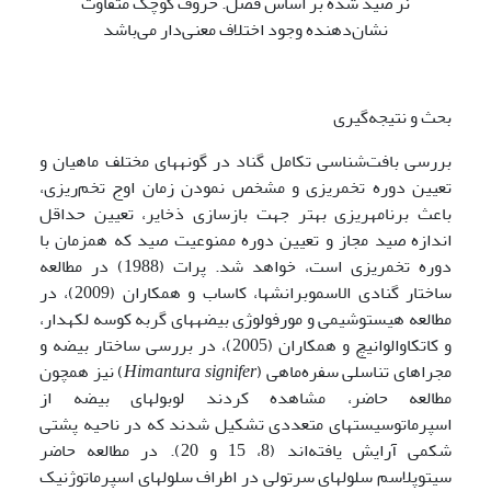
نر صید شده بر اساس فصل. حروف کوچک متفاوت
نشان‌دهنده وجود اختلاف معنی‌دار می‌باشد
بحث و نتیجه‌گیری
بررسی بافت‌شناسی تکامل گناد در گونه­های مختلف ماهیان و
تعیین دوره تخم­ریزی و مشخص نمودن زمان اوج تخم‌ریزی،
باعث برنامه­ریزی بهتر جهت بازسازی ذخایر، تعیین حداقل
اندازه صید مجاز و تعیین دوره ممنوعیت صید که هم­زمان با
دوره تخم­ریزی است، خواهد شد. پرات (1988) در مطالعه
ساختار گنادی الاسموبرانش­ها، کاساب و همکاران (2009)، در
مطالعه هیستوشیمی و مورفولوژی بیضه­های گربه کوسه لکه­دار،
و کاتکاوالوانیچ و همکاران (2005)، در بررسی ساختار بیضه و
مجراهای تناسلی سفره‌ماهی (
Himantura signifer
) نیز همچون
مطالعه حاضر، مشاهده کردند لوبول­های بیضه از
اسپرماتوسیست­های متعددی تشکیل شدند که در ناحیه پشتی
شکمی آرایش یافته‌اند (8، 15 و 20). در مطالعه حاضر
سیتوپلاسم سلول­های سرتولی در اطراف سلول­های اسپرماتوژنیک