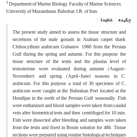
3
Department of Marine Biology, Faculty of Marine Sciences,
University of Mazandaran, Babolsar, I.R. of Iran.
چکیده
English
The present study aimed to assess the tissue structure and
secretions of the male gonads in Arabian carpet shark,
Chiloscyllium arabicum Gubanov, 1980 from the Persian
Gulf during the spring and autumn. For this purpose, the
tissue structure of the testis and the plasma level of
testosterone were evaluated during autumn (August-
November) and spring (April-June) seasons in C.
arabicum. For this purpose, a total of 30 specimen of C.
arabicum were caught at the Bahrakan Port, located at the
Hendijan in the north of the Persian Gulf, seasonally. Fish
were euthanized and blood samples were taken from caudal
vein after biometrical tests and then, centrifuged for 10 min.
Fish were dissected after bleeding and samples were taken
from the testis and fixed in Bouin solution for 48h. Tissue
sections were prepared using routine histological techniques