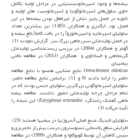
بیضه‌ها و وجود اسپرماتوسیست­هایی در مراحل اولیه تکامل
حاوی سلول‌های اسپرماتوگونیا و اسپرماتوسیت های اولیه و
ثانویه در فصل پاییز نشان از غیرفعال بودن بیضه‌ها در این
فصل بود. ایگدری و همکاران (1385) نیز بیشترین تعداد
سلول­های اسپرماتید و اسپرماتوزوآ را در بافت کاملاً بالغ بیضه و
در فصل تولیدمثلی سس ماهی بزرگ سر، گزارش نمودند (1).
گومز و همکاران (2004) در بررسی زیست‌شناسی تولیدمثل
گربه‌ماهی و الساخاوی و همکاران (2011) در مطالعه بافتی
بیضه­های
Oreochromis niloticus
نتایج مشابهی همسو با نتایج مطالعه
حاضر را ارائه دادند (9 و 11). براساس نتایج مطالعه حاضر،
سلول­های اسپرماتوگونی بزرگترین سلول­های جنسی بودند که در
تمام مراحل چرخه تولیدمثلی حضور داشتند. مطالعه بیضه
ماهی کفشک راستگرد (
Euryglossa orientalis
) این نتیجه را
تأیید می‌کند (3).
سلول­های لایدیگ منبع اصلی آندروژن­ها در بیضه­ها هستند (23).
افزایش سطح پلاسمایی تستوسترون درست پیش از تخم­ریزی و
سپس کاهش آن توسط کوبوکاوا و همکاران (1999) در مطالعه