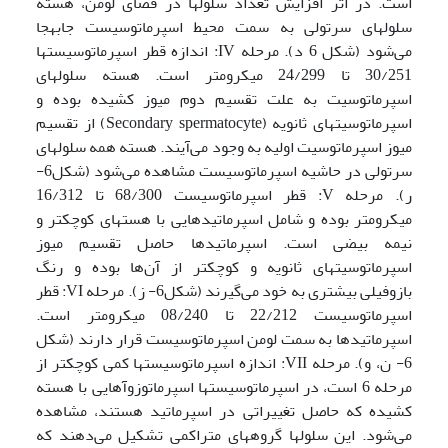
است. در اثر افزایش تعداد سلول­ها در فضای لومن، هسته
سلول­های سرتولی به سمت محیط اسپرماتوسیست جابه­جا
می‌شود (شکل 6 د). مرحله IV: اندازه قطر اسپرماتوسیست­ها
30/251 تا 24/299 میکرومتر است. هسته سلول­های
اسپرماتوسیت به علت تقسیم دوم میوز کشیده بوده و
اسپرماتوسیت­های ثانویه (Secondary spermatocyte) از تقسیم
میوز اسپرماتوسیت اولیه به وجود می‌آیند. هسته همه سلول­های
سرتولی در حاشیه اسپرماتوسیست مشاهده می‌شود (شکل6-
ر). مرحله V: قطر اسپرماتوسیست 68/300 تا 16/312
میکرومتر بوده و شامل اسپرماتیدهایی با هسته­ای کوچکتر و
نیمه بیضی است. اسپرماتیدها حاصل تقسیم میوز
اسپرماتوسیت­های ثانویه و کوچک­تر از آن‌ها بوده و رنگ
بازوفیلی­ بیشتری به خود می‌گیرند (شکل6- ز). مرحله VI: قطر
اسپرماتوسیست 22/212 تا 08/240 میکرومتر است.
اسپرماتیدها به سمت لومن اسپرماتوسیست قرار دارند (شکل
6- ن، و). مرحله VII: اندازه اسپرماتوسیست­ها کمی کوچکتر از
مرحله 6 است، در اسپرماتوسیست­ها اسپرماتوزوآهایی با هسته
کشیده که حاصل تغییراتی در اسپرماتید هستند، مشاهده
می‌شود. این سلول­ها گروه­های متراکمی تشکیل می‌دهند که