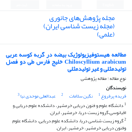
English
ورود به سامانه
ثبت نام
مجله پژوهش‌های جانوری
(مجله زیست شناسی ایران)
(علمی)
مطالعه هیستوفیزیولوژیک بیضه در گربه کوسه عربی
Chiloscyllium arabicum خلیج فارس طی دو فصل
تولیدمثلی و غیر تولیدمثلی
نوع مقاله : مقاله پژوهشی
نویسندگان
3
2
1
فریده پرفروغ
نگین سلامات
عبدالعلی موحدی نیا
1
دانشگاه علوم و فنون دریایی خرمشهر، دانشکده علوم دریایی و
اقیانوسی،گروه زیست دریا، خرمشهر، ایران.
2
گروه زیست شناسی دریا، دانشکده علوم دریایی، دانشگاه علوم
وفنون دریایی خرمشهر، خرمشهر، ایران.