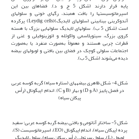
پایه قرار دارند (شکل 5 ج و د). فضاهای بین این
اسپرماتوسیست­ها را بافت همبند، رگ­های خونی و سلول­های
آندوکرینی بینابینی (سلول­های لایدیگ)(Leydig cells) پرکرده
است (شکل 5 ب). سلول­های لایدیگ سلول­هایی بزرگ با هسته
کروی بزرگ، سیتوپلاسمی واکوئله و ائوزینوفیلی و غنی از
قطرات چربی هستند و معمولاً به‌صورت منفرد یا به‌صورت
اجتماعات سلولی کوچک در فضای بین بافتی و لوبول­های بیضه
دیده می‌شوند (شکل 5 ب).
شکل 4- شکل ظاهری بیضه­های (ستاره سیاه) گربه کوسه عربی
در فصل پاییز (A و D) و بهار (B و C). اندام اپیگونال (رأس
پیکان سیاه)
شکل 5- ساختار آناتومی و بافتی بیضه گربه کوسه عربی: سفید
پرده (پیکان سیاه)، اندام اپیگونال (EO)، اسپرماتوسیست (S)،
لوبول (L)، سلول سرتولی (رأس پیکان سیاه)، سلول لایدیگ