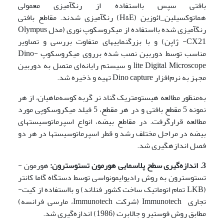
بافتی سپس بااستفاده از رنگ­آمیزی معمولی
هماتوکسیلین_ائوزین (H&E) رنگ­آمیزی شدند. مقاطع بافتی
رنگ­آمیزی شده بااستفاده از میکروسکوپ نوری (مدل Olympus
CX21- ژاپن) و با بزرگنمایی­های متفاوت بررسی و تصاویر
مناسب توسط دوربین نصب شده برروی میکروسکوپ Dino-
lite Digital Microscope و سیستم رایانه‌ای متصل به دوربین
مجهز به نرم‌افزار Dino capture تهیه و ذخیره شد.
به‌منظور مطالعه هیستومتریک گناد نر گربه کوسه‌ماهیان، از هر
نمونه 5 مقطع بافتی و در هر مقطع، 5 فیلد میکروسکوپی مورد
مطالعه قرارگرفت. در مقاطع بیضه، انواع اسپرماتوسیست­های
بیضه در مراحل مختلف رشد و قطر اسپرماتوسیست­ها در هر دو
فصل اندازه­گیری شد.
3. اندازه‌گیری سطح پلاسمایی هورمون تستوسترون:
هورمون ­
تستوسترون به روش رادیوایمونواسی توسط دستگاه گاما کانتر
(LKB تمام اتوماتیک ساخت کشور فنلاند) و بااستفاده از کیت­
تجاری Immunotech (شرکت Immunotech، مارسی فرانسه)
مطابق روش فوستیر و جالابرت (1986) اندازه‌گیری شد.