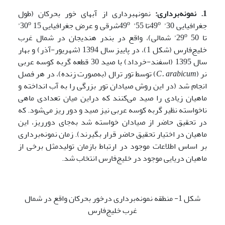
1. نمونه‌برداری:
نمونه­برداری از آب­های خور بحرکان (طول
o
o
o
جغرافیایی 30’ 49
تا 55’ 49
شرقی و عرض جغرافیایی 30
15’
o
تا 29
50’ شمالی)، واقع در بندر هندیجان در شمال غرب
خلیج‌فارس (شکل 1)، در پاییز سال 1394 (شهریور-آذر) و بهار
سال 1395 (اسفند-خرداد) با صید 30 قطعه گربه کوسه عربی
نر (
C. arabicum
) توسط تور ترال (به‌صورت زنده)، در هر فصل
انجام شد (در این روش صیادان تور بزرگی را به آب انداخته و
ماهیان زیادی را صید می‌کنند که دراین میان تعدادی ماهی
ناخواسته نظیر گربه کوسه عربی نیز صید و دور ریز می‌شود. که
در تحقیق حاضر از صیادان خواسته شد به‌جای دورریز، این
ماهیان در اختیار تحقیق حاضر قرار بگیرند). زمان نمونه‌برداری
بر اساس اطلاعات موجود در ارتباط بازمان تولیدمثل برخی از
ماهیان دریایی موجود در خلیج‌فارس انتخاب شد.
شکل 1- منطقه نمونه‌برداری درخور بحرکان واقع در شمال
غرب خلیج‌فارس