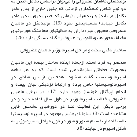
تولیدمثلی ماهیان غضروفی را می‌توان براساس تکامل جنین به
دو نوع شامل تخم­گذاری (زمانی که جنین خارج از بدن مادر
تکامل می‌یابد) و زنده­زایی (زمانی که جنین درون بدن مادر
تکامل می­یابد) تقسیم‌بندی نمود (19). تولیدمثل در ماهیان
غضروفی همچون مهره‌داران به فعالیت­های هماهنگ هورمون­های
مختلف محور هیپوتالاموس- هیپوفیز- گناد بستگی دارد (26).
ساختار بافتی بیضه­ و مراحل اسپرماتوژنز ماهیان غضروفی
منحصر به فرد است. ازجمله اینکه ساختار بیضه این ماهیان
به‌صورت قطعاتی سازماندهی شده است که به هر قطعه
اسپرماتوسیست گفته می­شود. همچنین آرایش مناطق در
اسپرماتوسیست­ها خاص بوده و ارتباط نزدیکی میان بیضه و
اندام اپیگنال خونساز وجود دارد (17). در برخی ماهیان
غضروفی، فعالیت اسپرماتوژنز در طول سال ادامه دارد و در
برخی دیگر، این فعالیت تنها در دوره­های مشخص قابل
مشاهده است (3). سلول­های جنسی موجود در اسپرماتوسیست­ها
بااستفاده از تقسیم میتوز و میوز در طول مراحل اسپرمتوژنز به
شکل اسپرم در می­آیند (8).