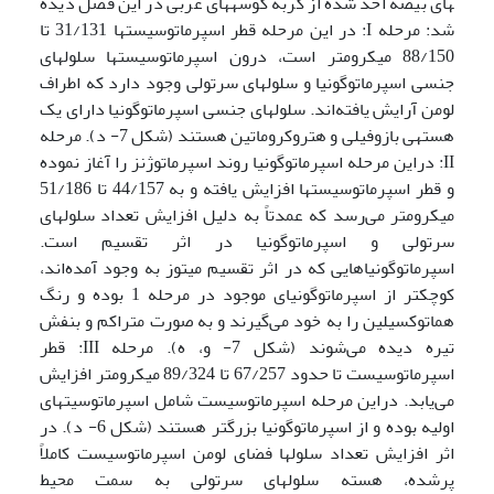
های بیضه اخذ شده از گربه کوسه­های عربی در این فصل دیده
شد: مرحله I: در این مرحله قطر اسپرماتوسیست­ها 31/131 تا
88/150 میکرومتر است، درون اسپرماتوسیست­ها سلول­های
جنسی اسپرماتوگونیا و سلول­های سرتولی وجود دارد که اطراف
لومن آرایش یافته‌اند. سلول­های جنسی اسپرماتوگونیا دارای یک
هسته­ی بازوفیلی و هتروکروماتین هستند (شکل 7- د). مرحله
II: دراین مرحله اسپرماتوگونیا روند اسپرماتوژنز را آغاز نموده
و قطر اسپرماتوسیست­ها افزایش یافته و به 44/157 تا 51/186
میکرومتر می‌رسد که عمدتاً به دلیل افزایش تعداد سلول­های
سرتولی و اسپرماتوگونیا در اثر تقسیم است.
اسپرماتوگونیاهایی که در اثر تقسیم میتوز به وجود آمده‌اند،
کوچکتر از اسپرماتوگونیای موجود در مرحله 1 بوده و رنگ
هماتوکسیلین را به خود می‌گیرند و به صورت متراکم و بنفش
تیره دیده می‌شوند (شکل 7- و، ه). مرحله III: قطر
اسپرماتوسیست تا حدود 67/257 تا 89/324 میکرومتر افزایش
می‌یابد. دراین مرحله اسپرماتوسیست شامل اسپرماتوسیت­های
اولیه بوده و از اسپرماتوگونیا بزرگتر هستند (شکل 6- د). در
اثر افزایش تعداد سلول­ها فضای لومن اسپرماتوسیست کاملاً
پرشده، هسته سلول­های سرتولی به سمت محیط