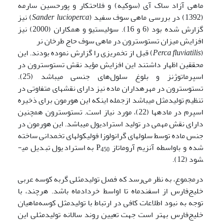
ماهی آزاد ساک آی (سوکیه) و فلاحتکار و پورحسین سارمه
(1392) در بررسی ماهی سوف سفید (
Sander lucioperca
) نیز
گزارش شده بود (6 و 16). سولیستیو و همکاران (2000) نیز
افزایش میزان تستوسترون در ماهی سوف حاج طرخان نر
(
Perca fluviatilis
) قبل از تخم­ریزی را گزارش نموده بودند. این
محققین اظهار داشتند این افزایش مؤید نقش تستوسترون در
اسپرماتوژنز و بلوغ سلول‌های جنسی می­باشد (25).
تستوسترون در مهره­داران ماده نیز دارای نقش­های متفاوتی در
تنظیم تولیدمثل می­باشد ازجمله این­که این هورمون برای ذخیره
اسپرم در ماده­ها (22)، مورد نیاز است. تستوسترون همچنین
دارای نقش مهمی در تولید استرادیول می­باشد. این هورمون در
جنس ماده توسط سلول­های گرانولوزا فولیکول­های تخمدانی ساخته
شده و باواسطه آنزیم آروماتاز P
به استرادیول تبدیل می­
450
شود (12).
درمجموع، به نظر می‌رسد که فصل تولیدمثلی گربه کوسه عربی
خلیج‌فارس از اسفندماه تا اواسط خردادماه باشد. هرچند، با
توجه به نبود اطلاعات کافی در ارتباط با تولیدمثل کوسه‌ماهیان
خلیج‌فارس بهتر است جهت تعیین روند سالانه تولیدمثلی این