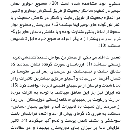
همنوع خود مشاهده شده است (20). همنوع خواری نقش
مهمی در تنظیم ساختار جمعیت از طریق گسترش بیماری و تغییر
در اندازه جمعیت از طریق رقابت و شکار در کاهش جمعیت و یا
انقراض گونه های بومی ایفا می­کند.(12) دوزیستان همنوع خوار
معمولا از لحاظ ریختی متفاوت بوده و با داشتن دندان های بزرگ­
تر و سر عریض­تر از دیگر افراد همنوع خود قابل تشخیص
هستند (10).
تغییرات اقلیمی یکی از مهم­ترین عوامل تهدید­کننده­ی تنوع­
زیستی می­باشد (1)، ارزیابی­های صورت گرفته نشان می­دهد که
مناطق خشک و نیمه­خشک در عرض­های جغرافیایی متوسط در
شمال آفریقا، خاورمیانه و آسیای مرکزی بیش­ترین تاثیرات را از
لحاظ شدت و نوسان از مولفه­های اقلیمی تجربه خواهند کرد (15)
که ایران نیز جز این مناطق می­باشد. با توجه به اثرات درجه
حرارت و رطوبت بر جنبه­های مختلف زیستی دوزیستان، این رده
از مهره­داران نسبت به تغییرات آب و هوایی بسیار حساس­
هستند به طوری­ که گرمای بیش از حد و اشعه فرابنفش باعث
سوختگی و خشک شدن پوست و تخم آنها می‍گردد (4). تاثیر
افزایش دما بر میزان بقای دوزیستان پیچیده و در مطالعات