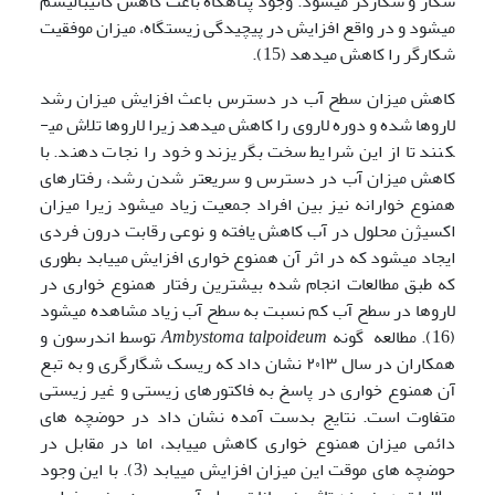
شکار و شکارگر می­شود. وجود پناهگاه باعث کاهش کانیبالیسم
می­شود و در واقع افزایش در پیچیدگی زیستگاه، میزان موفقیت
شکارگر را کاهش می‍دهد (15).
کاهش میزان سطح آب در دسترس باعث افزایش میزان رشد
لاروها شده و دوره لاروی را کاهش می­دهد زیرا لاروها تلاش می­
کنند تا از این شرایط سخت بگریزند و خود را نجات دهند. با
کاهش میزان آب در دسترس و سریع­تر شدن رشد، رفتارهای
همنوع خوارانه نیز بین افراد جمعیت زیاد می­شود زیرا میزان
اکسیژن محلول در آب کاهش یافته و نوعی رقابت درون فردی
ایجاد می­شود که در اثر آن همنوع خواری افزایش می­یابد بطوری
که طبق مطالعات انجام شده بیشترین رفتار همنوع خواری در
لاروها در سطح آب کم نسبت به سطح آب زیاد مشاهده می­شود
(16). مطالعه گونه
Ambystoma talpoideum
توسط اندرسون و
همکاران در سال ۲۰۱۳ نشان داد که ریسک شگارگری و به تبع
آن همنوع خواری در پاسخ به فاکتورهای زیستی و غیر زیستی
متفاوت است. نتایج بدست آمده نشان داد در حوضچه های
دائمی میزان همنوع خواری کاهش می­یابد، اما در مقابل در
حوضچه های موقت این میزان افزایش می­یابد (3). با این وجود