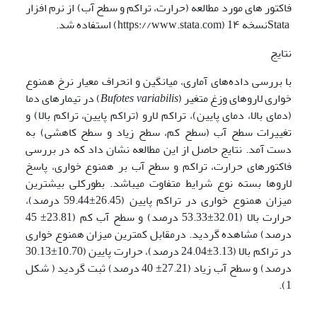
فاکتور های مورد مطالعه (حرارت، تراکم و سطح آب) از نرم افزار
Stataنسخه 1۴ (https://www.stata.com) استفاده شد.
نتایج
با بررسی داده‌های آماری، میانگین و انحراف معیار نرخ همنوع
خواری لاروهای وزغ متغیر (
variabilis
Bufotes
) در تیمارهای دما
(دمای بالا، دمای پایین)، تراکم لارو (تراکم پایین، تراکم بالا) و
تغییرات سطح آب (سطح کم، سطح زیاد و سطح کاهشی) به
‌دست آمد. نتایج حاصل از این مطالعه نشان داد که در بررسی
فاکتورهای حرارت، تراکم و سطح آب بر همنوع خواری، پاسخ
لاروها بسته نوع شرایط متفاوت می­باشد. بطورکلی بیشترین
میزان همنوع خواری در تراکم پایین (26.45±59.44 درصد)،
حرارت بالا (32.01±53.33 درصد) و سطح آب کم (23.81± 45
درصد) مشاهده گردید. درمقابل کمترین میزان همنوع خواری
در تراکم بالا (3.13±24.04 درصد)، حرارت پایین (10.70±30.13
درصد) و سطح آب زیاد (27.21± 40 درصد) ثبت گردید ( شکل
1).