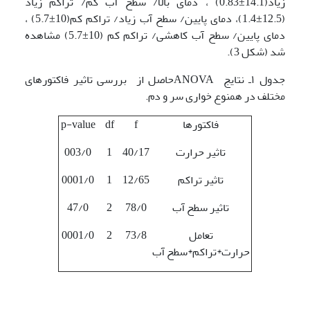
زیاد(14.1±0.83) ، دمای بالا/ سطح آب کم/ تراکم زیاد
(12.5±1.4)، دمای پایین/ سطح آب زیاد/ تراکم کم(10±5.7) ،
دمای پایین/ سطح آب کاهشی/ تراکم کم (10±5.7) مشاهده
شد (شکل 3).
جدول ۱ـ نتایج ANOVAحاصل از بررسی تاثیر فاکتورهای
مختلف در همنوع خواری سر و دم.
فاکتورها
f
df
p-value
تاثیر حرارت
40/17
1
003/0
تاثیر تراکم
12/65
1
0001/0
تاثیر سطح آب
78/0
2
47/0
تعامل
73/8
2
0001/0
حرارت*تراکم*سطح آب