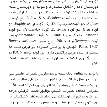
دوزیستان امروزی شامل سه راسته دوزیستان بی­دست و پا،
دوزیستان دم­دار (شامل سمندرها و نیوت­ها) و دوزیستان بی­دم
می­باشند (11). 22 گونه از دوزیستان در ایران گزارش شده
است که شامل: یک گونه
Pelobates
، یک گونه
Bufo
،
پنج گونه از
Bufotes
،
دو گونه
Duttaphrynus
، یک گونه از
Euphlyctis
، دو
گونه
Hyla
، دو گونه
Rana
، یک گونه
Pelophylax
، دو گونه
Iranodon
،
یک گونه از
Triturus
، یک گونه
Salamander
و سه
گونه
Neurergus
می­باشد (26). وزغ متغیر
Bufotes variabilis,
(Pallas, 1769) گونه­ای با پراکنش گسترده در ایران است که
بیش­تر در نیمه غربی پراکنش دارد. این گونه توسط IUCN به
عنوان گونه­ای با کم­ترین میزان آسیب­پذیری شناخته شده است
(26).
با توجه به مطالعه انجام شده توسط سازمان تغییرات اقلیمی ملی
ایران در سال 2014 دمای کشور ایران در طی سال­های اخیر
نزدیک به سه درجه­ی سانتی­گراد افزایش پیدا کرده است (18).
بنابراین مطالعه تغییرات اقلیمی نوظهور مانند افزایش درجه
حرارت و به تبع آن نوسانات آبی ایجاد شده نظیر خشکسالی بر
روی تنوع­ زیستی دوزیستان و بخصوص دوزیستان بی­دم ایران