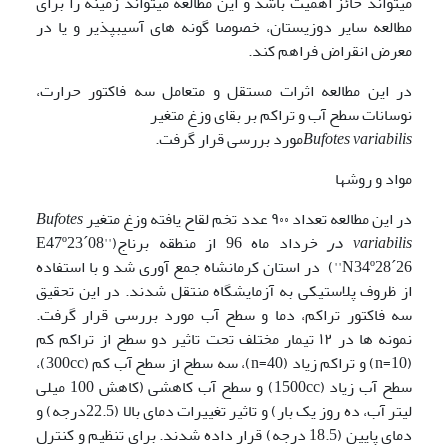
می­تواند حائز اهمیت باشد و این مطالعه می­تواند زمینه را برای
مطالعه سایر دوزیستان، خصوصا گونه های آسیب­پذیر و یا در
معرض انقراض فراهم کند.
در این مطالعه اثرات مستقل و متعامل سه فاکتور حرارت،
نوسانات سطح آب و تراکم بر بقای وزغ متغیر
variabilis
Bufotes
مورد بررسی قرار گرفت.
مواد و روشها
در این مطالعه تعداد ۹۰۰ عدد تخم لقاح یافته وزغ متغیر
Bufotes
variabilis
در
خرداد ماه 96 از منطقه برناج(E47º23´08''
N34º28´26'') در استان کرمانشاه جمع آوری شد و با استفاده
از ظروف پلاستیکی به آزمایشگاه منتقل شدند. در این تحقیق
سه فاکتور تراکم، دما و سطح آب مورد بررسی قرار گرفت.
نمونه ها در ۱۲ تیمار مختلف تحت تاثیر دو سطح از تراکم کم
(n=10) و تراکم زیاد (n=40)، سه سطح از سطح آب کم (300cc)،
سطح آب زیاد (1500cc) و سطح آب کاهشی (کاهش 100 میلی
لیتر آب، ده روز یک بار) و تاثیر تغییرات دمای بالا (22.5درجه) و
دمای پایین (18.5 درجه) قرار داده شدند. برای تنظیم و کنترل