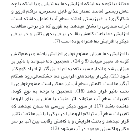
مختلف با توجه به اینکه افزایش دما به تنهایی و یا اینکه با چه
عامل زیستی (مانند مقدار غذای قابل دسترس، تراکم لاروی و
شکارگری) یا غیرزیستی (مانند سطح آب) تعامل داشته است،
اثرات متفاوتی را نشان می­دهد. به طوری که در برخی مطالعات
افزایش دما باعث کاهش بقا، در برخی بدون تاثیر و در برخی
دیگر با افزایش بقا همراه بوده است (7).
با افزایش دما میزان همنوع‌خواری افزایش یافته و برهم‌کنش
گونه ها تغییر می­یابد (8 و 24) . همچنین دما می­تواند با تاثیر بر
میزان رشد و اندازه سبب تغذیه افراد بزرگتر از افراد کوچکتر
شود (21). یکی از پیامدهای افزایش دما خشکسالی زود هنگام
آبگیرها است. کاهش سطح آب نیز ممکن است همنوع‌خواری را
تحت تاثیر قرار دهد (16). همچنین با توجه به نوع گونه،
تغییرات سطح آب می­تواند اثر مثبت یا منفی بر بقای لاروها
داشته باشد (17). از سوی دیگر بررسی ها نشان می­دهد که
تغییرات سطح آب، تراکم لاروها را در برکه­ها یا نهرها تحت تاثیر
قرار می­دهد و باعث افزایش و یا کاهش رقابت بین آنها بر سر
مکان و اکسیژن موجود در آب می­شود (13).