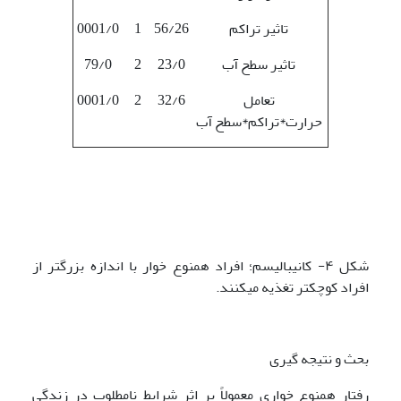
تاثیر تراکم
56/26
1
0001/0
تاثیر سطح آب
23/0
2
79/0
تعامل
32/6
2
0001/0
حرارت*تراکم*سطح آب
شکل ۴- کانیبالیسم؛ افراد همنوع خوار با اندازه بزرگتر از
افراد کوچکتر تغذیه می­کنند.
بحث و نتیجه گیری
رفتار همنوع خواری معمولاً بر اثر شرایط نامطلوب در زندگی