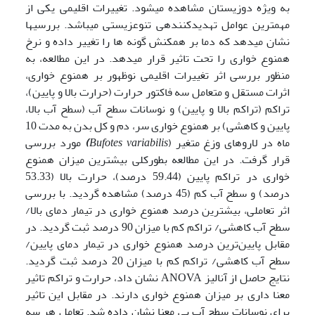
به ویژه دوزیستان مشاهده می­شود. تغییرات اقلیمی یکی از
مهم­ترین عوامل تهدید­کننده­ی تنوع­زیستی می­باشد. بررسی­ها
نشان می­دهد که دما بر هم­کنش گونه ها را تغییر داده و نرخ
همنوع خواری را تحت تاثیر قرار می­دهد. در این مطالعه، به
منظور بررسی اثر تغییرات اقلیمی نوظهور بر همنوع خواری،
اثرات مستقل و متعامل سه فاکتور حرارت (حرارت بالا و پایین)،
تراکم (تراکم بالا و پایین) و نوسانات سطح آب (سطح آب بالا،
پایین و کاهشی) بر همنوع خواری سر، دم و کل بدن به مدت 10
ماه در لاروهای وزغ متغیر (
Bufotes variabilis
)
مورد بررسی
قرار گرفت. در این مطالعه بطورکلی بیشترین میزان همنوع
خواری در تراکم پایین (59.44 درصد)، حرارت بالا (53.33
درصد) و سطح آب کم (45 درصد) مشاهده گردید. با بررسی
اثر تعاملی، بیشترین درصد همنوع خواری در تیمار دمای بالا/
سطح آب کاهشی/ تراکم کم با میزان 90 درصد ثبت گردید. در
مقابل پایین‌ترین درصد همنوع خواری در تیمار دمای پایین/
سطح آب کاهشی/ تراکم کم با میزان 20 درصد ثبت گردید.
نتایج حاصل از آنالیز ANOVA نشان داد، حرارت و تراکم تاثیر
معنا داری بر میزان همنوع خواری دارند. در مقابل این تاثیر
برای نوسانات سطح آب بی معنا نشان داده شد. تعامل هر سه