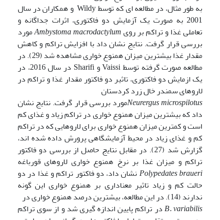
به طور مثال، در مطالعه ای که توسط Wildy و همکاران در سال
2001 به صورت یک آزمایش دو فاکتوری، اثرات جداگانه و
تعاملی غذا و تراکم بر روی
Ambystoma macrodactylum
مورد
بررسی قرار گرفت. نتایج نشان داد با افزایش تراکم و کاهش
مقدار غذا بیشترین میزان همنوع خواری مشاهده شد (29). در
مطالعه صورت گرفته توسط Vaissi و Sharifi در سال 2016، در
یک ازمایش دو فاکتوری، تاثیر دو فاکتور مقدار غذا و تراکم در
لاروهای سمندر خال زرد کردستان
Neurergus microspilotus
مورد بررسی قرار گرفت. نتایج نشان
داد که بیشترین میزان همنوع خواری در تراکم زیاد و غذای کم
است و کمترین میزان همنوع خواری برای لاروهایی که در تراکم
کم و غذای زیاد در محیط آزمایشگاهی پرورش داده شده اند،
گزارش شد (27). در مقابل نتایج حاصل از بررسی دو فاکتور
تراکم و میزان غذا بر نرخ همنوع خواری لاروهای قورباغه
Polypedates braueri
نشان داد، دو فاکتور تراکم و غذا در دو
حالت کم و زیاد تاثیر معناداری بر همنوع خواری این گونه
ندارند (14). در این مطالعه، بیشترین درصد همنوع خواری در
B. variabilis
در تراکم پایین اندازه گیری شد و از سوی تراکم