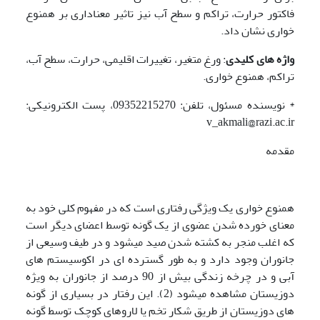
فاکتور حرارت، تراکم و سطح آب نیز تاثیر معناداری بر همنوع
خواری نشان داد.
واژه های کلیدی
: ورغ متغیر، تغییرات اقلیمی، حرارت، سطح آب،
تراکم، همنوع خواری.
* نویسنده مسئول، تلفن: 09352215270، پست الکترونیکی:
v_akmali@razi.ac.ir
مقدمه
همنوع خواری یک ویژگی رفتاری است که در مفهوم کلی خود به
معنای خورده شدن عضوی از یک گونه توسط اعضای دیگر است
که اغلب منجر به کشته شدن صید می‍شود و در طیف وسیعی از
جانوران وجود دارد و به طور گسترده ای در اکوسیستم های
آبی و در چرخه زندگی بیش از 90 درصد از جانوران به ویژه
دوزیستان مشاهده می­شود (2). این رفتار در بسیاری از گونه
های دوزیستان از طریق شکار تخم یا لاروهای کوچک توسط گونه