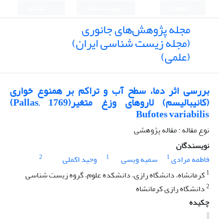
English
ورود به سامانه
ثبت نام
مجله پژوهش‌های جانوری
(مجله زیست شناسی ایران)
(علمی)
بررسی اثر دما، سطح آب و تراکم بر همنوع خواری
(کانیبالیسم) لاروهای وزغ متغیر(Pallas, 1769)
Bufotes variabilis
نوع مقاله : مقاله پژوهشی
نویسندگان
2
1
1
فاطمه مرادی
سمیه ویسی
وحید اکملی
1
کرمانشاه، دانشگاه رازی، دانشکده علوم، گروه زیست شناسی
2
دانشگاه رازی کرمانشاه
چکیده