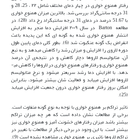
رفتار همنوع خواری در چهار دمای مختلف شامل ۲۲ ، 25، 28 و
31 درجه سانتی‌گراد بررسی شد. بالاترین میزان همنوع خواری
با 51.67 درصد در دمای 31 درجه سانتیگراد رخ داد (28). در
مطالعه Barton در سال ۲۰۰۹ افزایش دما منجر به افزایش
انتشار همنوع خواری شده به گونه ای که این پدیده باعث
انقراض یک گونه عنکبوت شد (6). بطور کلی دمای پایین طول
دوره لاروی را افزایش و میزان رشد را کاهش می­دهد و به تبع
آن، متابولیسم لاروها دچار کاهش و در نتیجه‌ی آن درصد
همنوع خواری و رفتارهای همنوع خواری در لاروها را کاهش می­
دهد. با افزایش دما رشد سریع­تر می­شود و نرخ متابولیسم
لاروها افزایش می­یابد و فعالیت شان بیشتر می­شود، بنابراین
امکان بروز رفتار همنوع خواری درون جمعیت افزایش می­یابد
(25).
تاثیر تراکم بر همنوع خواری با توجه به نوع گونه متفاوت است.
برخی از مطالعات نشان داده است که هر چه میزان تراکم
بیشتر باشد میزان رفتارهای خشونت آمیز و همنوع خواری نیز
بیشتر است. با این وجود در برخی دیگر از مطالعات با تغییر در
تراکم لاروها تاثیری بر همنوع خواری مشاهده نشده است (9).