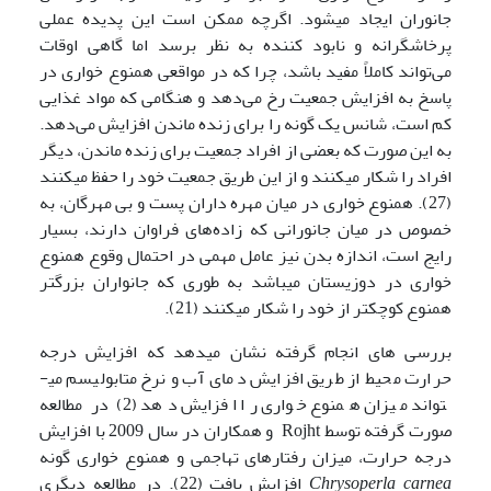
جانوران ایجاد می­شود. اگرچه ممکن است این پدیده عملی
پرخاشگرانه و نابود کننده به نظر برسد اما گاهی اوقات
می‌تواند کاملاً مفید باشد، چرا که در مواقعی همنوع خواری در
پاسخ به افزایش جمعیت رخ می‌دهد و هنگامی که مواد غذایی
کم است، شانس یک گونه را برای زنده ماندن افزایش می‌دهد.
به این صورت که بعضی از افراد جمعیت برای زنده ماندن، دیگر
افراد را شکار می­کنند و از این طریق جمعیت خود را حفظ می­کنند
(27). همنوع خواری در میان مهره داران پست‌ و بی مهرگان، به
خصوص در میان جانورانی که زاده‌های فراوان دارند، بسیار
رایج است، اندازه بدن نیز عامل مهمی در احتمال وقوع همنوع
خواری در دوزیستان می­باشد به طوری­ که جانواران بزرگتر
همنوع کوچکتر از خود را شکار می­کنند (21).
بررسی های انجام گرفته نشان می­دهد که افزایش درجه
حرارت محیط از طریق افزایش دمای آب و نرخ متابولیسم می­
تواند میزان همنوع خواری را افزایش دهد (2) در مطالعه
صورت گرفته توسط Rojht و همکاران در سال 2009 با افزایش
درجه حرارت، میزان رفتارهای تهاجمی و همنوع خواری گونه
Chrysoperla carnea
افزایش یافت (22). در مطالعه دیگری