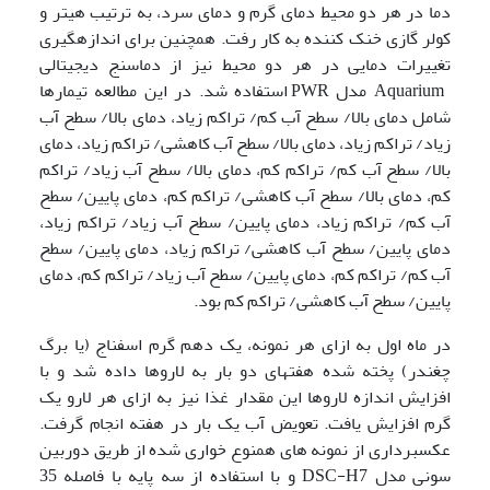
دما در هر دو محیط دمای گرم و دمای سرد، به ترتیب هیتر و
کولر گازی خنک کننده به کار رفت. همچنین برای اندازه­گیری
تغییرات دمایی در هر دو محیط نیز از دماسنج دیجیتالی
Aquarium مدل PWR استفاده شد. در این مطالعه تیمارها
شامل دمای بالا/ سطح آب کم/ تراکم زیاد، دمای بالا/ سطح آب
زیاد/ تراکم زیاد، دمای بالا/ سطح آب کاهشی/ تراکم زیاد، دمای
بالا/ سطح آب کم/ تراکم کم، دمای بالا/ سطح آب زیاد/ تراکم
کم، دمای بالا/ سطح آب کاهشی/ تراکم کم، دمای پایین/ سطح
آب کم/ تراکم زیاد، دمای پایین/ سطح آب زیاد/ تراکم زیاد،
دمای پایین/ سطح آب کاهشی/ تراکم زیاد، دمای پایین/ سطح
آب کم/ تراکم کم، دمای پایین/ سطح آب زیاد/ تراکم کم، دمای
پایین/ سطح آب کاهشی/ تراکم کم بود.
در ماه اول به ازای هر نمونه، یک دهم گرم اسفناج (یا برگ
چغندر) پخته شده هفته­ای دو بار به لاروها داده شد و با
افزایش اندازه لاروها این مقدار غذا نیز به ازای هر لارو یک
گرم افزایش یافت. تعویض آب یک بار در هفته انجام گرفت.
عکسبرداری از نمونه های همنوع خواری شده از طریق دوربین
سونی مدل DSC-H7 و با استفاده از سه پایه با فاصله 35