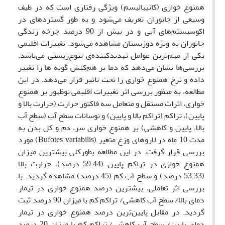
همنوع خواری (کانیبالیسم) ویژگی رفتاری است که در طیف
وسیعی از جانوران تعریف می‌شود و به طور گستردهای در
اکوسیستم‌های آبی و در بیش از 90 درصد چرخه زندگی
جانوران به ویژه دوزیستان مشاهده می‌شود. تغییرات اقلیمی
یکی از مهم‌ترین عوامل تهدید‌کننده‌ی تنوع‌زیستی می‌باشد.
بررسی‌ها نشان می‌دهد که دما بر هم‌کنش گونه ها را تغییر
داده و نرخ همنوع خواری را تحت تاثیر قرار می‌دهد. در این
مطالعه، به منظور بررسی اثر تغییرات اقلیمی نوظهور بر همنوع
خواری، اثرات مستقل و متعامل سه فاکتور حرارت (حرارت بالا و
پایین)، تراکم (تراکم بالا و پایین) و نوسانات سطح آب (سطح آب
بالا، پایین و کاهشی) بر همنوع خواری سر، دم و کل بدن به
مدت 10 ماه در لاروهای وزغ متغیر (Bufotes variabilis) مورد
بررسی قرار گرفت. در این مطالعه بطورکلی بیشترین میزان
همنوع خواری در تراکم پایین (59.44 درصد)، حرارت بالا
(53.33 درصد) و سطح آب کم (45 درصد) مشاهده گردید. با
بررسی اثر تعاملی، بیشترین درصد همنوع خواری در تیمار
دمای بالا/ سطح آب کاهشی/ تراکم کم با میزان 90 درصد ثبت
گردید. در مقابل پایین‌ترین درصد همنوع خواری در تیمار
دمای پایین/ سطح آب کاهشی/ تراکم کم با میزان 20 درصد