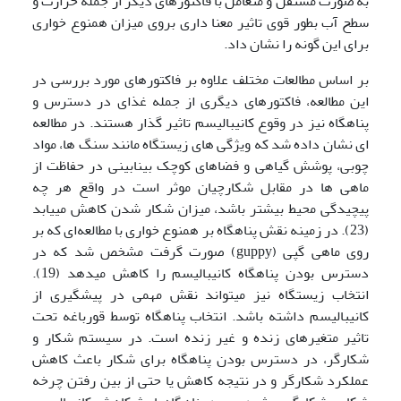
به صورت مستقل و متعامل با فاکتورهای دیگر از جمله حرارت و
سطح آب بطور قوی تاثیر معنا داری بروی میزان همنوع خواری
برای این گونه را نشان داد.
بر اساس مطالعات مختلف علاوه بر فاکتورهای مورد بررسی در
این مطالعه، فاکتورهای دیگری از جمله غذای در دسترس و
پناهگاه نیز در وقوع کانیبالیسم تاثیر گذار هستند. در مطالعه
ای نشان داده شد که ویژگی های زیستگاه مانند سنگ ها، مواد
چوبی، پوشش گیاهی و فضاهای کوچک بینابینی در حفاظت از
ماهی ها در مقابل شکارچیان موثر است در واقع هر چه
پیچیدگی محیط بیشتر باشد، میزان شکار شدن کاهش می­یابد
(23). در زمینه نقش پناهگاه بر همنوع خواری با مطالعه‌ای که بر
روی ماهی گپی (guppy) صورت گرفت مشخص شد که در
دسترس بودن پناهگاه کانیبالیسم را کاهش می­دهد (19).
انتخاب زیستگاه نیز می­تواند نقش مهمی در پیشگیری از
کانیبالیسم داشته باشد. انتخاب پناهگاه توسط قورباغه تحت
تاثیر متغیرهای زنده و غیر زنده است. در سیستم شکار و
شکارگر، در دسترس بودن پناهگاه برای شکار باعث کاهش
عملکرد شکارگر و در نتیجه کاهش یا حتی از بین رفتن چرخه