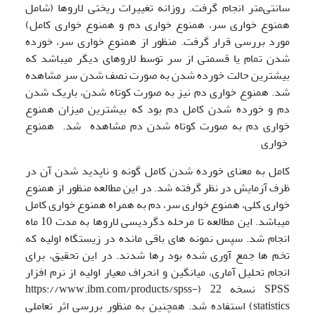
سانتی‌متر انجام گرفت. روزانه تغییرات ریختی لاروها (شامل
همنوع خواری سر، همنوع خواری دم و همنوع خواری کامل)
مورد بررسی قرار گرفت. منظور از همنوع خواری سر، خورده
شدن تمام یا قسمتی از سر توسط لاروهای دیگر می­باشد که
بیشترین حالت خورده شدن به صورت نصف شدن سر مشاهده
شد. همنوع خواری دم نیز به صورت کوتاه شدن، باریک شدن
دم و خورده شدن کامل دم بود که بیشترین میزان همنوع
خواری دم به صورت کوتاه شدن دم مشاهده شد. همنوع
خواری
کامل به معنای خورده شدن کامل گونه و ناپدید شدن آن در
ظرف آزمایش در نظر گرفته شد. در این مطالعه منظور از همنوع
خواری کلی، همنوع خواری سر، دم به همراه همنوع خواری کامل
می­باشد. این مطالعه تا مرحله دگردیسی لاروها به مدت 10 ماه
انجام شد. سپس نمونه های باقی مانده در زیستگاه اولیه که
تخم ها جمع آوری شده بود رها شدند. در این تحقیق، برای
انجام تحلیل آماری، میانگین و انحراف معیار اولیه از نرم افزار
SPSS نسخه 22 (https://www.ibm.com/products/spss-
statistics) استفاده شد. همچنین به منظور بررسی اثر تعاملی