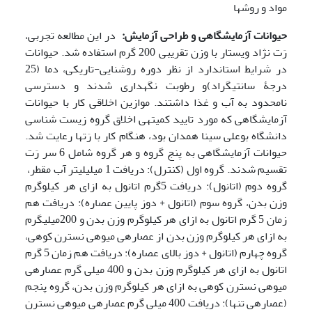
مواد و روشها
حیوانات آزمایشگاهی و طراحی آزمایش:
در این مطالعه تجربی،
رَت نژاد ویستار با وزن تقریبی 200 گرم استفاده شد. حیوانات
در شرایط استاندارد از نظر دوره­ روشنایی-تاریکی، دما (25
درجۀ سانتی­گراد)و رطوبت نگه‏داری شدند و دسترسی
نامحدود به آب و غذا داشتند. موازین اخلاقی کار با حیوانات
آزمایشگاهی که مورد تایید کمیته­ی اخلاق گروه زیست شناسی
دانشگاه بوعلی سینا همدان بود، هنگام کار با رَت­ها رعایت شد.
حیوانات آزمایشگاهی به پنج گروه و هر گروه شامل 6 سر رَت
تقسیم شدند. گروه اول (کنترل): دریافت 1 میلی­لیتر آب مقطر،
گروه دوم (اتانول): دریافت 5­گرم اتانول به ازای هر کیلوگرم
وزن بدن، گروه سوم (اتانول + دوز پایین عصاره): دریافت هم
زمان 5 گرم اتانول به ازای هر کیلوگرم وزن بدن و 200میلی­گرم
به ازای هر کیلوگرم وزن بدن از عصاره­ی میوه­ی نسترن کوهی،
گروه چهارم (اتانول + دوز بالای عصاره): دریافت هم زمان 5 گرم
اتانول به ازای هر کیلوگرم وزن بدن و 400 میلی گرم عصاره­ی
میوه­ی نسترن کوهی به ازای هر کیلوگرم وزن بدن، گروه پنجم
(عصاره­ی تنها): دریافت 400 میلی گرم عصاره­ی میوه­ی نسترن