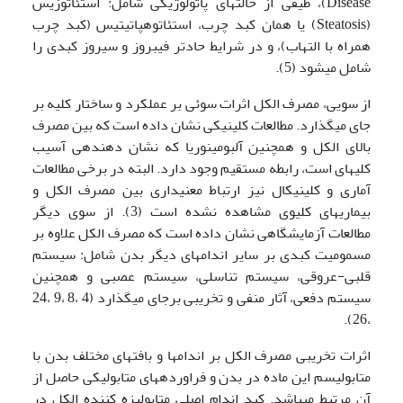
Disease)، طیفی از حالت­های پاتولوژیکی شامل: استئاتوزیس
(Steatosis) یا همان کبد چرب، استئاتوهپاتیتیس (کبد چرب
همراه با التهاب)، و در شرایط حادتر فیبروز و سیروز کبدی را
شامل می­شود (5).
از سویی، مصرف الکل اثرات سوئی بر عملکرد و ساختار کلیه بر
جای می­گذارد. مطالعات کلینیکی نشان داده است که بین مصرف
بالای الکل و همچنین آلبومینوریا که نشان دهنده­ی آسیب
کلیه­ای است، رابطه مستقیم وجود دارد. البته در برخی مطالعات
آماری و کلینیکال نیز ارتباط معنی­داری بین مصرف الکل و
بیماری­های کلیوی مشاهده نشده است (3). از سوی دیگر
مطالعات آزمایشگاهی نشان داده است که مصرف الکل علاوه بر
مسمومیت کبدی بر سایر اندام­های دیگر بدن شامل: سیستم
قلبی-عروقی، سیستم تناسلی، سیستم عصبی و همچنین
سیستم دفعی، آثار منفی و تخریبی برجای می­گذارد (4 ،8 ،9 ،24
،26).
اثرات تخریبی مصرف الکل بر اندام­ها و بافت­های مختلف بدن با
متابولیسم این ماده در بدن و فراورده­های متابولیکی حاصل از
آن مرتبط می­باشد. کبد اندام اصلی متابولیزه کننده الکل در