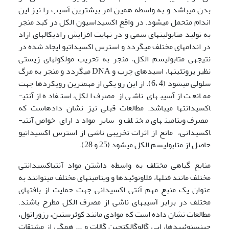
بدن می­باشد و به واسطه همین امر بیشترین آسیب را نیز این
اندام متحمل می­شود. در واقع اکسیداسیون الکل در کبد منجر
به تولید متابولیت­های سمی و در نهایت افزایش رادیکال­های ازاد
در اندام­های مختلف می­گردد و استرس اکسیداتیو ایجاد شده در
نتیجه­ی متابولیسم الکل، منجر به تخریب مولکول­های زیستی
نظیر پروتئین­ها، اسیدهای چرب و DNA می­گردد و منجر به مرگ
سلولی می­شود (4 ،6). از این رو یکی از مهمترین رویکردها جهت
ممانعت از آسیب­های ناشی از مصرف الکل، استفاده از آنتی­
اکسیدانتها می­باشد. مطالعات قبلی نیز نشان داده­است که
مصرف ویتامین­های مختلف و سایر مواد دارای خواص آنتی­
اکسیدانی، مانع از اثرات تخریبی ناشی از استرس اکسیداتیو
حاصل از متابولیسم الکل می­شود (25 و 28).
منابع گیاهی مختلف به واسطه داشتن مواد آنتی­اکسیدانتی
مختلف مانند فنل­ها، فلاونوئید­ها و ویتامین­های مختلف می­توانند به
عنوان یک منبع مهم آنتی اکسیدانی جهت حمایت از بافتهای
مختلف در برابر آسیب­های ناشی از مصرف الکل مطرح باشند.
مطالعات نشان داده است که موادی مانند کوئرستین، رزوراتول،
جینسنوئییدها، اپی گالوگالکتچین گالات و ... همگی از مشتقات