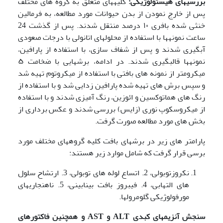
بررسی­های هیستولوژیکی:
کلیه­­های متعلق به گروه های مختلف
پس از خارج نمودن از بدن حیوانات مورد مطالعه، به فرمالین
خنثی شده بافری ۱۰ درصد منتقل شدند. پس از گذشت 24
ساعت نمونه­ها با استفاده از محلول­های اتانولی با درجات صعودی
آبگیری شدند و پس از شفاف سازی، با استفاده از پارافین،
نمونه­ها قالب­گیری شدند. در ادامه، برش­هایی با ضخامت ۵
میکرومتر از نمونه های بافتی با استفاده از میکروتوم تهیه شد
و سپس برش های تهیه شده پارافین زدایی شد و با استفاده از
رنگ های هماتوکسین و ائوزین، رنگ آمیزی شدند و با استفاده
از میکروسکوپ نوری (زایس) بررسی شدند و عکس برداری از
بخش های مورد مطالعه صورت گرفت.
پارامتر های زیر در برش­های بافت کلیه گروه­های مختلف مورد
برسی قرار گرفت که شامل موارد زیر هستند:
نکروزتوبولی، 2. اتساع لوله های توبولی، 3. ارتشاح سلول
های التهابی، 4. فیبروز بافت بینابینی، 5. ناهنجاری­های
مورفولوژیکی گلومرولها.
سنجش آنزیم­های کبدی
ALT
و
AST
و همچنین فاکتورهای