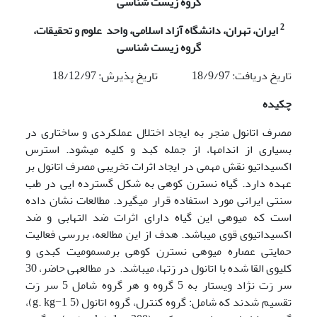
گروه زیست شناسی
2
ایران، تهران، دانشگاه آزاد اسلامی، واحد
علوم و تحقیقات
،
گروه زیست شناسی
تاریخ دریافت: 18/9/97 تاریخ پذیرش: 18/12/97
چکیده
مصرف اتانول منجر به ایجاد اختلال عملکردی و ساختاری در
بسیاری از اندامها، از جمله کبد و کلیه می­شود. استرس
اکسیداتیو نقش مهمی در ایجاد اثرات تخریبی مصرف اتانول بر
عهده دارد. گیاه نسترن کوهی به شکل گسترده ایی در طب
سنتی ایرانی مورد استفاده قرار می­گیرد. مطالعات نشان داده
است که میوه­­ی این گیاه دارای اثرات ضد التهابی و ضد
اکسیداتیوی قوی می‍باشد. هدف از این مطالعه، بررسی فعالیت
حمایتی عصاره میوه­ی نسترن کوهی برمسمومیت کبدی و
کلیوی القا شده با اتانول در رَت­ها، می­باشد. در مطالعه­ی حاضر، 30
سر رَت نژاد ویستار به 5 گروه و هر گروه شامل 5 سر رَت
تقسیم شدند که شامل: گروه کنترل، گروه اتانول (5 g. kg−1)،