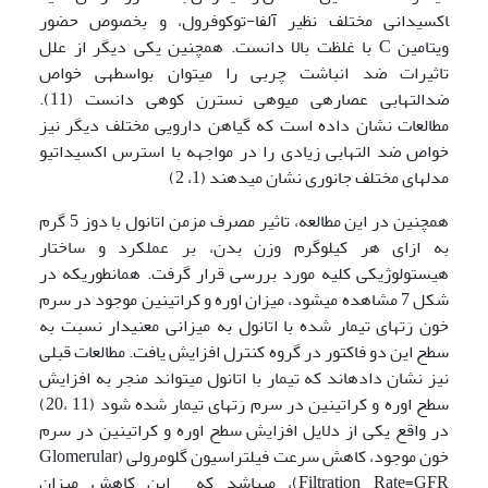
اکسیدانی مختلف نظیر آلفا-توکوفرول، و بخصوص حضور
ویتامین C با غلظت بالا دانست. همچنین یکی دیگر از علل
تاثیرات ضد انباشت چربی را می­توان بواسطه­ی خواص
ضدالتهابی عصاره­ی میوه­­ی نسترن کوهی دانست (11).
مطالعات نشان داده است که گیاهن دارویی مختلف دیگر نیز
خواص ضد التهابی زیادی را در مواجهه با استرس اکسیداتیو
مدلهای مختلف جانوری نشان می­دهند (1، 2)
همچنین در این مطالعه، تاثیر مصرف مزمن اتانول با دوز 5 گرم
به ازای هر کیلوگرم وزن بدن، بر عملکرد و ساختار
هیستولوژیکی کلیه مورد بررسی قرار گرفت. همانطوریکه در
شکل 7 مشاهده می­شود، میزان اوره و کراتینین موجود در سرم
خون رَت­های تیمار شده با اتانول به میزانی معنی­دار نسبت به
سطح این دو فاکتور در گروه کنترل افزایش یافت. مطالعات قبلی
نیز نشان داده­اند که تیمار با اتانول می­تواند منجر به افزایش
سطح اوره و کراتینین در سرم رَت­های تیمار شده شود (11 ،20)
در واقع یکی از دلایل افزایش سطح اوره و کراتینین در سرم
خون موجود، کاهش سرعت فیلتراسیون گلومرولی (Glomerular
Filtration Rate=GFR)، می­باشد که این کاهش میزان