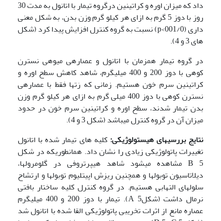
داد که میزان اوره و کراتینین درگروه تیمار با اتانول به مدت 30
روز با دوز 5 گرم به ازای هر کیلو گرم وزن بدن، به شکل معنی
داری (001/0>p) نسبت به گروه کنترل افزایش پیدا کرد (شکل
های 3 و 4).
در گروه تیمار همزمان با اتانول و عصاره­ی میوه­ی نسترن
کوهی با دوز 200 و 400 میلی­گرم، شاهد کاهش سطح اوره و
کراتینین سرم خون هستیم. زمانی که رَت­ها فقط با عصاره­ی
نسترن کوهی با دوز 400 میلی گرم به ازای هر کیلو گرم وزن
بدن تیمار شدند، سطح اوره و کراتینین سرم خون در حدود
میزان آن در گروه کنترل می­باشد (شکل 3 و 4).
نتایج بررسی­های هیستولوژیکی:
کلیه های تیمار شده با اتانول
تغییرات پاتولوژیکی زیادی را نشان داد. همانطوریکه در شکل
B 5 مشاهده می
شود شاهد هیپرتروفی در گلومرول­ها،
دیلاتاسیون توبول­ها و همچنین ریزش اپیتلیوم توبول­ها و ارتشاح
سلول­های التهابی هستیم. در گروه کنترل کلیه ساختار بافتی
نرمال داشت (شکلA 5). تیمار با دوز 200 و 400 میلی­گرم
عصاره مانع از اثرات تخریبی پاتولوژیکی القا شده با اتانول شد