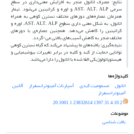
نتایج: مصرف اتانول منجر به افزایش معنی‌داری در سطح
سرمی AST، ALT، ALP و اوره و کراتینین می‌شود. تیمار
همزمان عصاره‌های دوزهای مختلف نسترن کوهی به همراه
اتانول، به شکل معنی داری سطوح AST، ALT، ALP، اوره و
کراتینین را کاهش می‌دهد. همچنین عصاره‌ی با دوزهای
مختلف منجر به کاهش آسیب‌های بافتی می-گردد.
نتیجه‌گیری: یافته‌های ما پیشنهاد می‌کند که گیاه نسترن کوهی
توانایی حمایت از کبد و کلیه در برابر تغییرات بیوشیمیایی و
هیستوپاتولوژیکی القا شده با اتانول را دارا می‌باشد.
کلیدواژه‌ها
اتانول
مسمومیت کبدی
آسپارتات آمینوترانسفراز
آلانین
آمینوترانسفراز
20.1001.1.23832614.1397.31.4.10.2
موضوعات
بافت شناسی