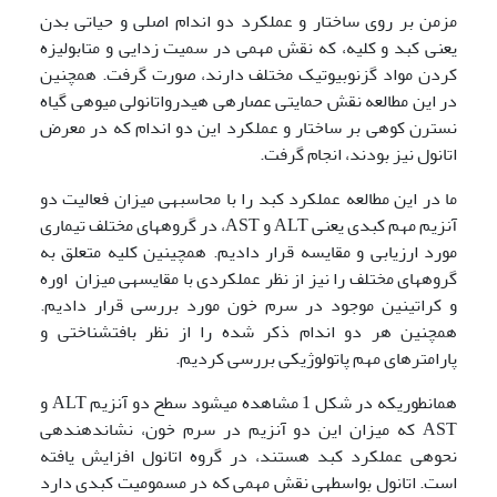
مزمن بر روی ساختار و عملکرد دو اندام اصلی و حیاتی بدن
یعنی کبد و کلیه، که نقش مهمی در سمیت زدایی و متابولیزه
کردن مواد گزنوبیوتیک مختلف دارند، صورت گرفت. همچنین
در این مطالعه نقش حمایتی عصاره­ی هیدرواتانولی میوه­ی گیاه
نسترن کوهی بر ساختار و عملکرد این دو اندام که در معرض
اتانول نیز بودند، انجام گرفت.
ما در این مطالعه عملکرد کبد را با محاسبه­ی میزان فعالیت دو
آنزیم مهم کبدی یعنی ALT و AST، در گروه­های مختلف تیماری
مورد ارزیابی و مقایسه قرار دادیم. همچینین کلیه­ متعلق به
گروه­های مختلف را نیز از نظر عملکردی با مقایسه­ی میزان اوره
و کراتینین موجود در سرم خون مورد بررسی قرار دادیم.
همچنین هر دو اندام ذکر شده را از نظر بافت­شناختی و
پارامترهای مهم پاتولوژیکی بررسی کردیم.
همانطوریکه در شکل 1 مشاهده می­شود سطح دو آنزیم ALT و
AST که میزان این دو آنزیم در سرم خون، نشان­دهنده­ی
نحوه­ی عملکرد کبد هستند، در گروه اتانول افزایش یافته
است. اتانول بواسطه­ی نقش مهمی که در مسمومیت کبدی دارد