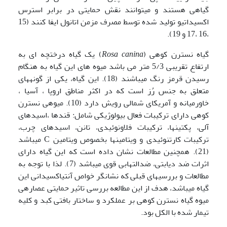
گیاهی هستند و می­توانند نقش حمایتی در برابر استرس
اکسیداتیو تولید شده توسط مصرف مزمن اتانول ایفا کنند (15
،16 ،17 و 19).
گیاه نسترن کوهی (
Rosa canina
) یک گیاه درختچه ای به
ارتفاع تقریبی 5/3 متر می باشد میوه های این گیاه به هنگام
رسیدن قرمز رنگ می­باشند (18). این گیاه، یکی از گونه­های
متعلق به جنس رُز است که در اکثر مناطق اروپا ، آسیا ،
خاورمیانه و آمریکای شمالی رویش دارد (10). میوه­ی نسترن
کوهی دارای ترکیبات فعال بیولوژیکی شامل: قندها ،اسید­های
آلی، پکتین­ها، ترکیبات فلاونوئیدی، تانن، اسیدهای چرب،
ترکیبات کارتنوئیدی و ویتامین­ها بخصوص ویتامین C می­باشد
(21). همچنین مطالعات نشان داده است که این گیاه دارای
اثرات ضد دیابتی، ضدالتهابی قوی می­باشد (7). لذا با توجه به
مطالعات و بررسی­های قبلی که نشانگر خواص آنتی­اکسیدانی این
گیاه می­باشد، هدف از این مطالعه بررسی تاثیر حمایتی عصاره­ی
میوه گیاه نسترن کوهی بر عملکرد و ساختار بافتی کبد و کلیه
تیمار شده با الکل بود.