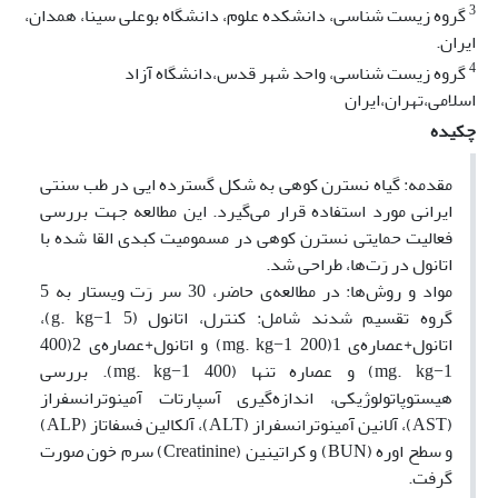
3
گروه زیست شناسی، دانشکده علوم، دانشگاه بوعلی سینا، همدان،
ایران.
4
گروه زیست شناسی، واحد شهر قدس،دانشگاه آزاد
اسلامی،تهران،ایران
چکیده
مقدمه: گیاه نسترن کوهی به شکل گسترده ایی در طب سنتی
ایرانی مورد استفاده قرار می‌گیرد. این مطالعه جهت بررسی
فعالیت حمایتی نسترن کوهی در مسمومیت کبدی القا شده با
اتانول در رَت‌ها، طراحی شد.
مواد و روش‌ها: در مطالعه‌ی حاضر، 30 سر رَت ویستار به 5
گروه تقسیم شدند شامل: کنترل، اتانول (5 g. kg−1)،
اتانول+عصاره‌ی 1(200 mg. kg−1) و اتانول+عصاره‌ی 2(400
mg. kg−1) و عصاره تنها (400 mg. kg−1). بررسی
هیستوپاتولوژیکی، اندازه‌گیری آسپارتات آمینوترانسفراز
(AST)، آلانین آمینوترانسفراز (ALT)، آلکالین فسفاتاز (ALP)
و سطح اوره (BUN) و کراتینین (Creatinine) سرم خون صورت
گرفت.