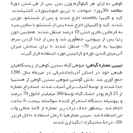
کوهی به ازای هر کیلوگرم وزن بدن. پس از طی شدن دورۀ
مطالعه (30روز)، حیوانات با تزریق فنوبابیتورات کشته­شدند.
کبد و کلیه­ها بلافاصله خارج شدند و پس از شستشو، توزین
شدند. کبد و کلیه­های خارج شده پس از شستشو با سالین سرد
به فرمالین بافری خنثی 10 درصد منتقل شدند. همچنین خون
رَت­ها پس از بیهوشی، جمع­آوری شد و پس از جدا کردن سرم،
نمونه­ها به فریزر 70- منتقل شدند تا برای سنجش میزان
آنزیم­های کبدی، اوره و کراتینین مورد استفاده قرار گیرند.
تهیه­ی عصاره­ گیاهی:
میوه­ی گیاه نسترن کوهی از زیستگاه­های
طبیعی خود در استان آذربایجان­شرقی در مهرماه سال 1396
جمع آوری شد. بخش گوشتی میوه­ی نسترن کوهی از هسته­ها
جدا شدند و توسط آسیاب برقی آسیاب شدند. استخراج عصاره
از 25 گرم پودر خشک گیاه توسط 300 میلی­لیتر اتانول 70 درصد
و به‏وسیله دستگاه استخراج کننده سوکسله به‏مدت 6 ساعت
انجام شد. به‏منظور حذف ذرات ریز عصاره از کاغذ صافی وات
من استفاده شد. سپس عصاره­ها تا زمان استفاده، داخل فریزر
(20- درجۀ سانتی‏گراد) نگهداری شدند.