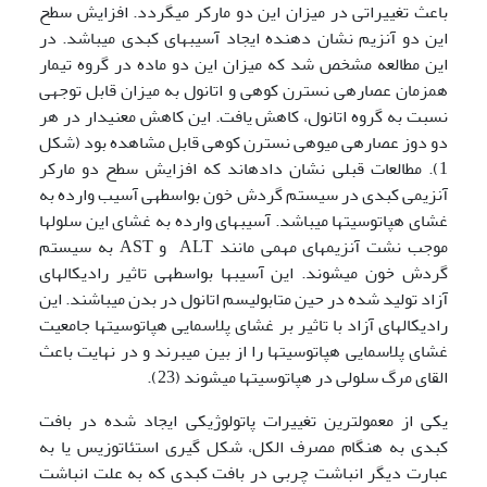
باعث تغییراتی در میزان این دو مارکر می­گردد. افزایش سطح
این دو آنزیم نشان دهنده ایجاد آسیب­های کبدی می­باشد. در
این مطالعه مشخص شد که میزان این دو ماده در گروه تیمار
همزمان عصاره­ی نسترن کوهی و اتانول به میزان قابل توجهی
نسبت به گروه اتانول، کاهش یافت. این کاهش معنی­دار در هر
دو دوز عصاره­ی میوه­ی نسترن کوهی قابل مشاهده بود (شکل
1). مطالعات قبلی نشان داده­اند که افزایش سطح دو مارکر
آنزیمی کبدی در سیستم گردش خون بواسطه­ی آسیب وارده به
غشای هپاتوسیت­ها می­باشد. آسیب­های وارده به غشای این سلول­ها
موجب نشت آنزیم­های مهمی مانند ALT و AST به سیستم
گردش خون می­شوند. این آسیب­ها بواسطه­ی تاثیر رادیکال­های
آزاد تولید شده در حین متابولیسم اتانول در بدن می­باشند. این
رادیکال­های آزاد با تاثیر بر غشای پلاسمایی هپاتوسیت­ها جامعیت
غشای پلاسمایی هپاتوسیت­ها را از بین می­برند و در نهایت باعث
القای مرگ سلولی در هپاتوسیت­ها می­شوند (23).
یکی از معمول­ترین تغییرات پاتولوژیکی ایجاد شده در بافت
کبدی به هنگام مصرف الکل، شکل گیری استئاتوزیس یا به
عبارت دیگر انباشت چربی در بافت کبدی که به علت انباشت