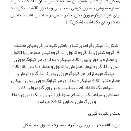
(شکل C 5و D 5). همچنین مطالعه حاضر نشان داد که تیمار با
عصاره میوه­ی نسترن کوهی به تنهایی و با دوز 400 میلی­گرم به
ازای هر کیلوگرم وزن بدن، تاثیر منفی بر ساختار بافت شناختی
کلیه برجای نگذاشت (شکلE ).
شکل 5: میکروگراف برش­های بافتی کلیه در گروه­های مختلف.
A. گروه کنترل، B. گروه اتانول، C. گروه تیمار همزمان با اتانول
و عصاره با دوز پایین (200 میلی­گرم به ازای هر کیلوگرم وزن
بدن)، D. گروه تیمار همزمان با اتانول و عصاره با دوز بالا (400
میلی­گرم به ازای هر کیلوگرم وزن بدن)، E. گروه تیمار با
عصاره تنها (400 میلی­گرم به ازای هر کیلوگرم وزن بدن). پیکان
سیاهرنگ stasis بافت بینابینی و بر روی گلومرولها، کادر
مستطیل سیاهرنگ: ارتشاح سلول­های التهابی، رنگ آمیزی H&E
و بزرگنمایی تصاویر X400 می­باشد.
بحث و نتیجه گیری
این مطالعه جهت بررسی تاثیرات مصرف اتانول به شکل