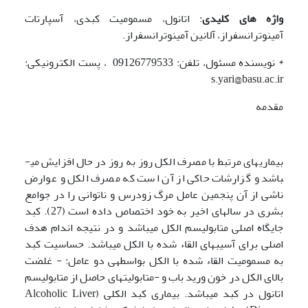
واژه های کلیدی
: اتانول، مسمومیت کبدی، آسپارتات
آمینوترانسفراز، آلانین آمینوترانسفراز.
* نویسنده مسئول، تلفن: 09126779533 ، پست الکترونیکی:
s.yari@basu.ac.ir
مقدمه
بیماری­های مرتبط با مصرف الکل روز به روز در حال افزایش می­
باشد و گزارشات حاکی از آن است که مصرف الکل و عوارض
ناشی از آن پنجمین عامل مرگ زودرس و ناتوانی را در جوامع
بشری در سال­های اخیر به خود اختصاص داده ­است (27). کبد
جایگاه اصلی متابولیسم الکل می­باشد و در نتیجه اندام هدف
اصلی برای آسیب­های القاء شده با الکل می­باشد. حساسیت کبد
به مسمومیت القاء شده با الکل بواسطه­ی دو عامل: - غلضت
بالای الکل در خون ورید باب و -متابولیت­های حاصل از متابولیسم
اتانول در کبد می­باشد. بیماری کبد الکلی (Alcoholic Liver