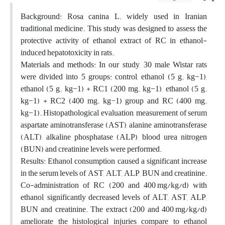
Background: Rosa canina L. widely used in Iranian
traditional medicine. This study was designed to assess the
protective activity of ethanol extract of RC in ethanol-
induced hepatotoxicity in rats.
Materials and methods: In our study, 30 male Wistar rats
were divided into 5 groups: control, ethanol (5 g. kg−1),
ethanol (5 g. kg−1) + RC1 (200 mg. kg−1), ethanol (5 g.
kg−1) + RC2 (400 mg. kg−1) group and RC (400 mg.
kg−1). Histopathological evaluation, measurement of serum
aspartate aminotransferase (AST), alanine aminotransferase
(ALT), alkaline phosphatase (ALP), blood urea nitrogen
(BUN) and creatinine levels were performed.
Results: Ethanol consumption caused a significant increase
in the serum levels of AST, ALT, ALP, BUN and creatinine.
Co-administration of RC (200 and 400 mg/kg/d) with
ethanol, significantly decreased levels of ALT, AST, ALP,
BUN and creatinine. The extract (200 and 400 mg/kg/d)
ameliorate the histological injuries compare to ethanol