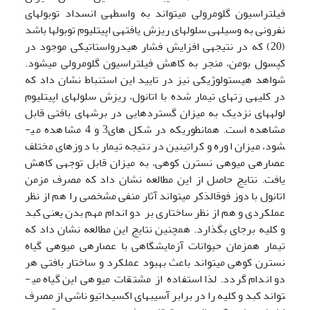
فیلتراسیون گلومرولی می­تواند به واسطه­ی انسداد توبول­های
نفرونی به وسیله­ی سلول­های ریزش یافته­ی اپیتلیوم توبول­ها باشد
(20) که در نتیجه­ی افزایش فشار هیدرواستاتیکی موجود در
کپسول بومن، منجر به کاهش فیلتراسیون گلومرولی می­شود.
شواهد هیستولوژیکی نیز در تایید این استنباط نشان داد که
در کلیه­ی رَت­های تیمار شده با اتانول، ریزش سلول­های اپیتلیوم
لوله­های نزدیک به میزان گسترده­ایی در برش­های بافتی قابل
مشاهده است. همانطوریکه در شکل های3 و 4 مشاهده می­
شود، میزان اوره و کراتینین در نتیجه تیمار با دوزهای مختلف
عصاره­ی میوه­ی نسترن کوهی، به میزان قابل توجهی کاهش
یافت. نتایج حاصل از این مطالعه نشان داد که مصرف مزمن
اتانول با دوز فوق­الذکر می­تواند آثار منفی مشخصی را هم از نظر
عملکردی و هم از نظر ساختاری بر دو اندام مهم بدن یعنی کبد
و کلیه برجای بگذارد. همچنین نتایج این مطالعه نشان داد که
تیمار همزمان حیوانات آزمایشگاهی با عصاره­ی میوه­ی گیاه
نسترن کوهی می­تواند باعث بهبود عملکرد و ساختار بافتی هر
دو اندام گردد. لذا استفاده از مشتقات میوه­ی این گیاه می­
تواند کبد و کلیه را در برابر آسیب­های اکسیداتیو ناشی از مصرف