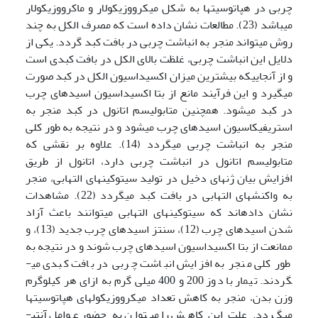
چربی در هپاتوسیت­ها به شکل میکرووزیکولار و ماکرووزیکولار
می­باشد (23). مطالعات نشان داده است که مصرف الکل به چند
روش می­تواند منجر به انباشت چربی در بافت کبد گردد. یکی از
دلایل این انباشت چربی، غلظت بالای الکل در بافت کبدی است
و از آنجاییکه بیشترین میزان اکسیداسیون الکل در کبد صورت
می­گیرد و این فرآیند مانع از بتا اکسیداسیون اسیدهای چرب
در کبد می­شود. همچنین متابولیسم اتانول در کبد منجر به
استریفیکاسیون اسیدهای چرب می­شود و در نتیجه به طور کلی
منجر به انباشت چربی می­گردد (14). علاوه بر نقشی که
متابولیسم اتانول در انباشت چربی دارد، اتانول از طریق
افزایش بیان ژن­های دخیل در تولید سیتوکین­های التهابی، منجر
به واکنش­های التهابی در بافت کبد می­گردد (22). مشاهدات
نشان داده­اند که سیتوکین­های التهابی می­توانند باعث آزاد
شدن اسیدهای چرب (12)، سنتز اسیدهای چرب جدید (13)، و
ممانعت از بتا اکسیداسیون اسیدهای چرب شوند و در نتیجه به
طور کلی منجر به افزایش انباشت چربی در بافت کبدی می­
گردند. تیمار با دوز 200 و 400 میلی گرم به ازای هر کیلوگرم
وزن بدن، منجر به کاهش تعداد میکرووزیکولهای هپاتوسیت­ها
می­گردد. علت این کاهش را می­توان به حضور عوامل آنتی­