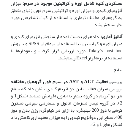
عملکردی کلیه شامل اوره و کراتینین موجود در سرم:
میزان
آنزیم­های کبدی و میزان اوره و کراتینین سرم خون رَت­های متعلق
به گروه­های مختلف تیماری با استفاده از کیت تشخیصی مورد
نظر سنجش شد.
آنالیز آماری:
داده­های بدست آمده از سنجش آنزیم­های کبدی و
میزان اوره و کراتینین ، با استفاده از نرم­افزار SPSS و با روش
Tukeyʾs post hoc مورد ارزیابی قرار گرفت و نمودارها با
استفاده از نرم­افزار Excel رسم شد.
نتایج
بررسی فعالیت
ALT
و
AST
در سرم خون گروه­های مختلف:
بررسی میزان فعالیت این دو آنزیم کبدی نشان داد که سطح
هر دو آنزیم در گروه تیمار با اتانول افزایش می­یابد (شکل1 و
2). در گروه تیمار همزمان اتانول و عصاره­ی میوه­ی نسترن
کوهی با دوز 200 میلی­گرم به ازای هر کیلوگرم وزن بدن و دوز
400، سطح این دوآنزیم کبدی را به میزان معنی­داری کاهش داد
(شکل های 1 و 2).