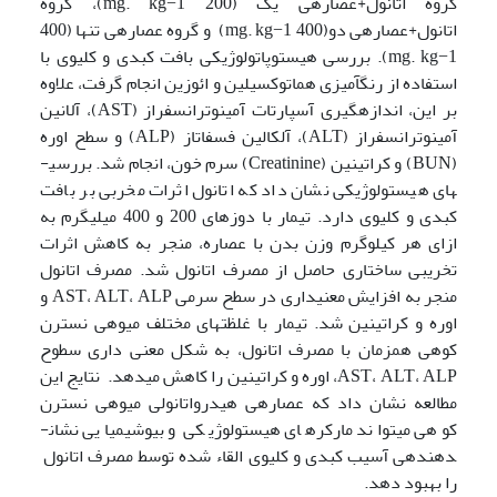
گروه اتانول+عصاره­ی یک (200 mg. kg−1)، گروه
اتانول+عصاره­ی دو(400 mg. kg−1) و گروه عصاره­ی تنها (400
mg. kg−1). بررسی هیستوپاتولوژیکی بافت کبدی و کلیوی با
استفاده از رنگ­آمیزی هماتوکسیلین و ائوزین انجام گرفت، علاوه
بر این، اندازه­گیری آسپارتات آمینوترانسفراز (AST)، آلانین
آمینوترانسفراز (ALT)، آلکالین فسفاتاز (ALP) و سطح اوره
(BUN) و کراتینین (Creatinine) سرم خون، انجام شد. بررسی­
های هیستولوژیکی نشان داد که اتانول اثرات مخربی بر بافت
کبدی و کلیوی دارد. تیمار با دوزهای 200 و 400 میلی­گرم به
ازای هر کیلوگرم وزن بدن با عصاره، منجر به کاهش اثرات
تخریبی ساختاری حاصل از مصرف اتانول شد. مصرف اتانول
منجر به افزایش معنی­داری در سطح سرمی AST، ALT، ALP و
اوره و کراتینین شد. تیمار با غلظت­های مختلف میوه­ی نسترن
کوهی همزمان با مصرف اتانول، به شکل معنی داری سطوح
AST، ALT، ALP، اوره و کراتینین را کاهش می­دهد. نتایج این
مطالعه نشان داد که عصاره­ی هیدرواتانولی میوه­ی نسترن
کوهی می­تواند مارکرهای هیستولوژیکی و بیوشیمیایی نشان­
دهنده­ی آسیب کبدی و کلیوی القاء شده توسط مصرف اتانول
را بهبود دهد.