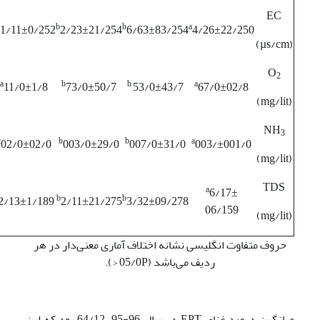
EC
b
b
a
1/11±0/252
2/23±21/254
6/63±83/254
4/26±22/250
(µs/cm)
O
2
a
b
b
a
11/0±1/8
73/0±50/7
53/0±43/7
67/0±02/8
(mg/lit)
NH
3
c
b
b
a
02/0±02/0
003/0±29/0
007/0±31/0
003/±001/0
(mg/lit)
TDS
a
6/17±
b
b
2/13±1/189
2/11±21/275
3/32±09/278
06/159
(mg/lit)
حروف متفاوت انگلیسی نشانه اختلاف آماری معنی‌دار در هر
ردیف می‌باشد (05/0P
<
).
میانگین درصد غنای EPT در سال 96-95، 64/12 بود که این