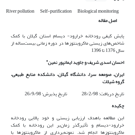
River pollution
Self-purification
Biological monitoring
اصل مقاله
پایش کیفی رودخانه خرارود- دیسام استان گیلان با کمک
شاخص‌های زیستی ماکروبنتوزها در دوره زمانی بیست‌ساله از
سال 1376 تا 1396
*
احسان اسدی شریف و جاوید ایمانپور نمین
ایران، صومعه سرا، دانشگاه گیلان، دانشکده منابع طبیعی،
گروه شیلات
تاریخ دریافت: 28/2/98 تاریخ پذیرش: 26/9/98
چکیده
این مطالعه باهدف ارزیابی زیستی و خود پالایی رودخانه
خرارود-دیسام و تأثیرگذر زمان‌بر این رودخانه با کمک
ماکروبنتوزها انجام شد. نمونه‌برداری از ماکروبنتوزها با