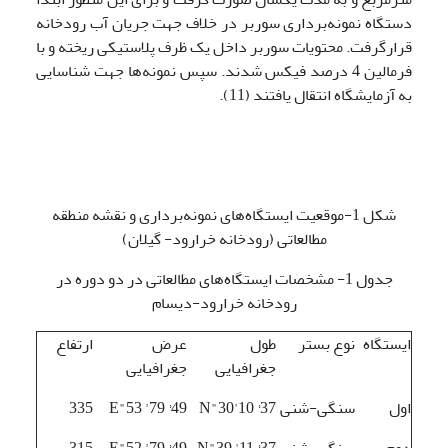
دستگاه نمونه‌برداری سوربر در خلاف جهت جریان آب رودخانه
قرارگرفت. محتویات سوربر داخل یک ظرف پلاستیکی ریخته و با
فرمالین 4 درصد فیکس شدند. سپس نمونه‌ها جهت شناسایی
به آزمایشگاه انتقال یافتند (11).
شکل 1-موقعیت ایستگاه‌های نمونه‌برداری و نقشه منطقه
مطالعاتی (رودخانه خرارود- گیلان)
جدول 1- مشخصات ایستگاه‌های مطالعاتی در دو دوره در
رودخانه خرارود-دیسام
ایستگاه
نوع بستر
طول
عرض
ارتفاع
جغرافیایی
جغرافیایی
اول
سنگی-شنی
N"30'10 °37
E"53 '79 °49
335
دوم
سنگی-شنی
N"39 '11 °37
E"52 '79 °49
315