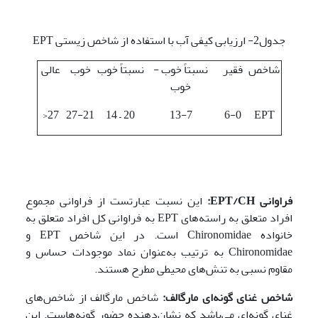
جدول2- ارزیابی کیفی آب با استفاده از شاخص زیستی EPT
شاخص
فقیر
نسبتاً خوب -
نسبتاً خوب
خوب
عالی
خوب
27<
27-21
20 – 14
13-7
6-0
EPT
فراوانی
EPT/CH
:
این نسبت عبارتست از فراوانی مجموع
افراد متعلق به راسته‌های EPT به فراوانی کل افراد متعلق به
خانواده Chironomidae است. در این شاخص EPT و
Chironomidae به ترتیب به‌عنوان نماد موجودات حساس و
مقاوم نسبی به تنش‌های محیطی مطرح هستند.
شاخص غنای گونه‌ای مارگالف:
شاخص مارگالف از شاخص‌های
غنای گونه‌ای می‌باشد که نشان‌دهنده حضور گونه‌هاست. این