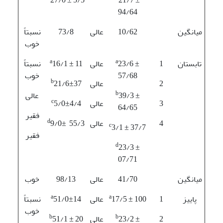
94/64
میانگین
10/62
عالی
73/8
نسبتاً
خوب
a
a
تابستان
1
23/6 ±
عالی
16/1 ± 11
نسبتاً
57/68
خوب
b
2
عالی
21/6±37
b
39/3 ±
عالی
c
3
عالی
5/0±4/4
64/65
فقیر
d
4
عالی
9/0± 55/3
c
3/1 ± 37/7
فقیر
d
23/3 ±
07/71
میانگین
41/70
عالی
98/13
خوب
a
a
پاییز
1
17/5 ± 100
عالی
51/0±14
نسبتاً
خوب
b
b
2
23/2 ±
عالی
51/1 ± 20