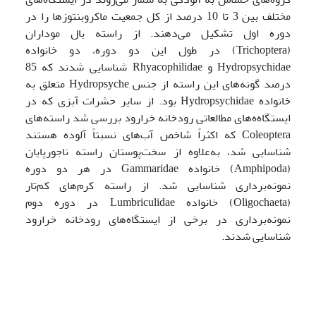
مختلف بین 3 تا 10 درصد از کل جمعیت ماکروبنتوزها را در
دوره اول تشکیل می‌دهند. از راسته بال موداران
(Trichoptera) در طول این دو دوره، دو خانواده
Hydropsychidae و Rhyacophilidae شناسایی شدند که 85
درصد گونه‌های این راسته از جنس Hydropsyche متعلق به
خانواده Hydropsychidae بود. از سایر حشرات آبزی که در
ایستگاه‌ه‌های مطالعاتی رودخانه خرارود بررسی شد راسته‌های
Coleoptera که اکثراً شاخص آب‌های نسبتاً آلوده هستند
شناسایی شد، به‌علاوه از سخت‌پوستان راسته ناجورپایان
(Amphipoda) خانواده Gammaridae در هر دو دوره
نمونه‌برداری شناسایی شد. از راسته کرم‌های کم‌تار
(Oligochaeta) خانواده Lumbriculidae در دوره دوم
نمونه‌برداری در برخی از ایستگاه‌های رودخانه خرارود
شناسایی شدند.