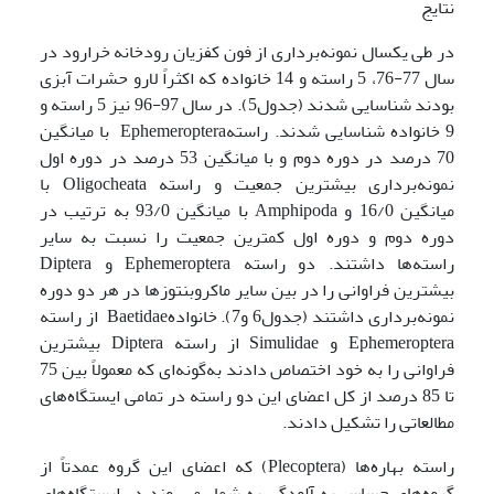
نتایج
در طی یکسال نمونه‌برداری از فون کفزیان رودخانه خرارود در
سال 77-76، 5 راسته و 14 خانواده که اکثراً لارو حشرات آبزی
بودند شناسایی شدند (جدول5). در سال 97-96 نیز 5 راسته و
9 خانواده شناسایی شدند. راستهEphemeroptera با میانگین
70 درصد در دوره دوم و با میانگین 53 درصد در دوره اول
نمونه‌برداری بیشترین جمعیت و راسته Oligocheata با
میانگین 16/0 و Amphipoda با میانگین 93/0 به ترتیب در
دوره دوم و دوره اول کمترین جمعیت را نسبت به سایر
راسته‌ها داشتند. دو راسته Ephemeroptera و Diptera
بیشترین فراوانی را در بین سایر ماکروبنتوزها در هر دو دوره
نمونه‌برداری داشتند (جدول6 و7). خانوادهBaetidae از راسته
Ephemeroptera و Simulidae از راسته Diptera بیشترین
فراوانی را به خود اختصاص دادند به‌گونه‌ای که معمولاً بین 75
تا 85 درصد از کل اعضای این دو راسته در تمامی ایستگاه‌های
مطالعاتی را تشکیل دادند.
راسته بهاره‌ها (Plecoptera) که اعضای این گروه عمدتاً از
گروه‌های حساس به آلودگی به شمار می‌روند در ایستگاه‌های