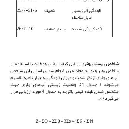
آلودگی آلی بسیار
ضعیف
25/7-51/6
قابل‌ملاحظه
آلودگی آلی شدید
بسیار ضعیف
10- 26/7
شاخص زیستی بوئر:
ارزیابی کیفیت آب رودخانه با استفاده از
شاخص بوئر و توسط معادله زیر انجام شد. براساس این شاخص
آب‌های جاری ازنظر شدت و میزان آلودگی به چهار ناحیه تقسیم
می‌شوند ( جدول 4). وضعیت زیستی آب‌های جاری جهت
مشخص شدن طبقه کیفی باتوجه به جدول 4 مورد ارزیابی قرار
می‌گیرد (4).
Z= ΣO + 2Σ β + 3Σα +4Σ P / Σ N