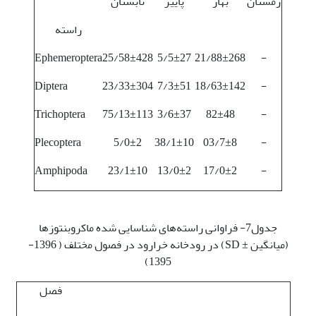
زمستان
بهار
پاییز
تابستان
راسته
Ephemeroptera
25/58±428
5/5±27
21/88±268
-
Diptera
23/33±304
7/3±51
18/63±142
-
Trichoptera
75/13±113
3/6±37
82±48
-
Plecoptera
5/0±2
38/1±10
03/7±8
-
Amphipoda
23/1±10
13/0±2
17/0±2
-
جدول7- فراوانی راسته‌های شناسایی شده ماکروبنتوزها
(میانگین ± SD) در رودخانه خرارود در فصول مختلف ( 1396-
1395)
فصل