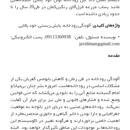
مانند پساب مزرعه قزل‌آلای رنگین‌کمان در طی20 سال را تا
حدود زیادی داشته است.
واژه‌های کلیدی
: آلودگی رودخانه، پایش زیستی، خود پالایی
* نویسنده مسئول، تلفن: 09113360938، پست الکترونیکی:
javidiman@gmail.com
مقدمه
آلودگی رودخانه در طی زمان و کاهش بایومس کفزیان یکی از
مشکلات اساسی در رودخانه‌هاست. امروزه بشر چنان بی‌مهابا و
لجام گسیخته منابع آبی را به نابودی می‌کشاند که حتی قوانین
وضع شده و فشارهای قانونی و ملی نیز برای مهار آن کفایت
نمی‌کند. رودخانه‌های منتهی به دریای خزر باتوجه به موقعیت
جغرافیایی و دارا بودن ذخایر گیاهی و جانوری منحصربه‌فرد از
اهمیت خاصی برخوردارند و هرگونه تغییر در اکوسیستم این
رودخانه‌ها بر موجودات این مناطق تأثیرگذار خواهد بود. البته