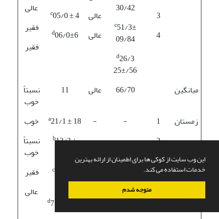
30/42
عالی
c
3
عالی
05/0 ± 4
c
51/3±
فقیر
d
4
عالی
06/0±6
09/84
فقیر
d
26/3
25±/56
میانگین
66/70
عالی
11
نسبتاً
خوب
a
زمستان
1
-
-
21/1 ± 18
خوب
b
2
-
-
13/3 ±
نسبتاً
25/10
خوب
این وب سایت از کوکی ها برای اطمینان از ارائه بهترین
-
-
3
خدمات استفاده می کند.
c
09/0 ±
فقیر
-
-
4
29/4
متوجه شدم
عالی
d
71/6 ± 35