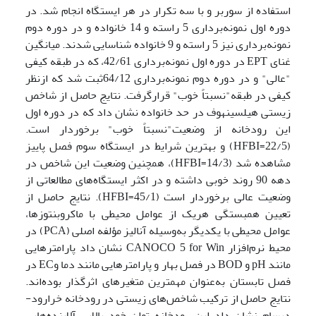
استفاده از سوربر و با سه تکرار در هر ایستگاه انجام شد. در
دوره اول نمونه‌برداری 5 راسته و 14 خانواده و در دوره دوم
نمونه‌برداری نیز 5 راسته و 9 خانواده شناسایی شدند. میانگین
غنای EPT در دوره اول نمونه‌برداری 42/61، که در طبقه کیفی
"عالی" و در دوره دوم نمونه‌برداری 64/12ثبت شد که ازنظر
کیفی در طبقه"نسبتاً خوب" قرارگرفت. نتایج حاصل از شاخص
زیستی هیلسینهوف در حد خانواده نشان داد که در دوره اول
این رودخانه از وضعیت"نسبتاً خوب" برخوردار است.
(22/5=HFBI) و بهترین شرایط در ایستگاه سوم فصل پاییز
مشاهده شد (14/3=HFBI)، همچنین وضعیت این شاخص در
دهه 90 روند خوبی داشته و در اکثر ایستگاه‌های مطالعاتی از
وضعیت عالی برخوردار است (45/1=HFBI). نتایج حاصل از
تعیین همبستگی هریک از عوامل محیطی با ماکروبنتوزها،
عوامل محیطی با یکدیگر به‌وسیله آنالیز مؤلفه اصلی (PCA) در
محیط نرم‌افزار CANOCO 5 for Win نشان داد پارامترهایی
مانند pH و BOD در فصل بهار و پارامترهایی مانند دما وEC در
فصل تابستان به‌عنوان مهمترین متغیرهای اثرگذار بوده‌اند.
نتایج حاصل از ترکیب شاخص‌های زیستی در رودخانه خرارود-
دیسام نشان داد این رودخانه توان خود پالایی آلاینده‌هایی