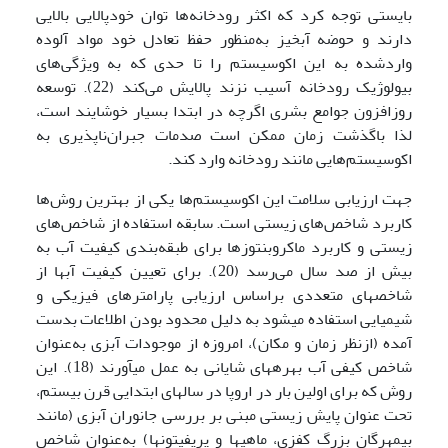
بایستی توجه کرد که اکثر رودخانه‌ها توان خودپالایی بالایی
دارند و حوضه آبخیز به‌منظور حفظ تعادل خود مواد آلوده
واردشده به این اکوسیستم را تا حدی که به ویژگی‌های
بیولوژیک رودخانه آسیب نزند پالایش می‌کند (22). توسعه
روزافزون جوامع بشری اگرچه در ابتدا بسیار خوشایند است،
لذا باگذشت زمان ممکن است صدمات جبران‌ناپذیری به
اکوسیستم‌هایی مانند رودخانه وارد کند.
جهت ارزیابی سلامت این اکوسیستم‌ها یکی از بهترین روش‌ها
کاربرد شاخص‌های زیستی است. سابقه استفاده از شاخص‌های
زیستی و کاربرد ماکروبنتوزها برای طبقه‌بندی کیفیت آب به
بیش از صد سال می‌رسد (20). برای تعیین کیفیت آب­ها از
شاخص­های متعددی براساس ارزیابی پارامترهای فیزیکی و
شیمیایی استفاده می­شود به دلیل محدود بودن اطلاعات بدست
آمده (ازنظر زمان و مکان)، امروزه از موجودات آبزی به‌عنوان
شاخص کیفی آب بهره­های شایانی به عمل می­آورند (18). این
روش که برای اولین بار در اروپا در سال­های ابتدایی قرن بیستم،
تحت عنوان پایش زیستی مبنی بر بررسی جانوران آبزی (مانند
بی­مهرگان بزرگ کفزی، ماهی­ها و پریفیتون­ها) به‌عنوان شاخص