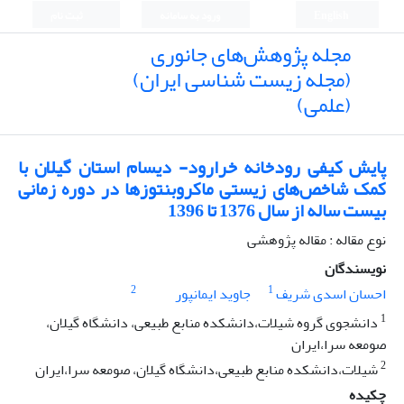
English
ورود به سامانه
ثبت نام
مجله پژوهش‌های جانوری
(مجله زیست شناسی ایران)
(علمی)
پایش کیفی رودخانه خرارود- دیسام استان گیلان با
کمک شاخص‌های زیستی ماکروبنتوزها در دوره زمانی
بیست ساله از سال 1376 تا 1396
نوع مقاله : مقاله پژوهشی
نویسندگان
2
1
احسان اسدی شریف
جاوید ایمانپور
1
دانشجوی گروه شیلات،دانشکده منابع طبیعی، دانشگاه گیلان،
صومعه سرا،ایران
2
شیلات،دانشکده منابع طبیعی،دانشگاه گیلان، صومعه سرا،ایران
چکیده