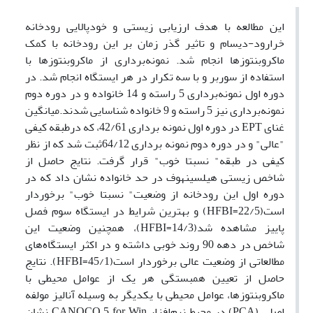
این مطالعه با هدف ارزیابی زیستی و خودپالایی رودخانه
خرارود-دیسام و تاثیر گذر زمان بر این رودخانه با کمک
ماکروبنتوزها انجام شد. نمونه‌برداری از ماکروبنتوزها با
استفاده از سوربر و با سه تکرار در هر ایستگاه انجام شد. در
دوره اول نمونه‌برداری 5 راسته و 14 خانواده و در دوره دوم
نمونه‌برداری نیز 5 راسته و 9 خانواده شناسایی شدند.میانگین
غنای EPT در دوره اول نمونه برداری 42/61، که درطبقه کیفی
"عالی" و در دوره دوم نمونه برداری 64/12ثبت شد که از نظر
کیفی در طبقه" نسبتا خوب" قرار گرفت. نتایج حاصل از
شاخص زیستی هیلسینهوف در حد خانواده نشان داد که در
دوره اول این رودخانه از وضعیت" نسبتا خوب" برخوردار
است(22/5=HFBI) و بهترین شرایط در ایستگاه سوم فصل
پاییز مشاهده شد(14/3=HFBI)، همچنین وضعیت این
شاخص در دهه 90 روند خوبی داشته و در اکثر ایستگاه‌های
مطالعاتی از وضعیت عالی برخوردار است(45/1=HFBI). نتایج
حاصل از تعیین همبستگی هر یک از عوامل محیطی با
ماکروبنتوزها، عوامل محیطی با یکدیگر به وسیله آنالیز مولفه
اصلی (PCA) در محیط نرم‌افزار CANOCO 5 for Win نشان