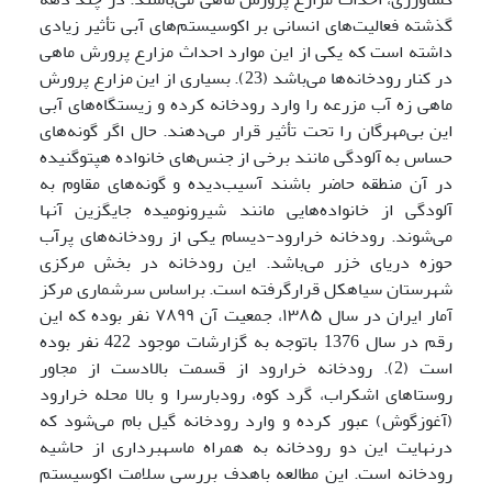
گذشته فعالیت‌های انسانی بر اکوسیستم‌های آبی تأثیر زیادی
داشته است که یکی از این موارد احداث مزارع پرورش ماهی
در کنار رودخانه‌ها می‌باشد (23). بسیاری از این مزارع پرورش
ماهی زه آب مزرعه را وارد رودخانه کرده و زیستگاه‌های آبی
این بی‌مهرگان را تحت تأثیر قرار می‌دهند. حال اگر گونه‌های
حساس به آلودگی مانند برخی از جنس‌های خانواده‌ هپتوگنیده
در آن منطقه حاضر باشند آسیب‌دیده و گونه‌های مقاوم به
آلودگی از خانواده‌هایی مانند شیرونومیده جایگزین آنها
می‌شوند. رودخانه خرارود-دیسام یکی از رودخانه‌های پرآب
حوزه دریای خزر می‌باشد. این رودخانه در بخش مرکزی
شهرستان سیاهکل قرارگرفته است. براساس سرشماری مرکز
آمار ایران در سال ۱۳۸۵، جمعیت آن ۷۸۹۹ نفر بوده که این
رقم در سال 1376 باتوجه به گزارشات موجود 422 نفر بوده
است (2). رودخانه خرارود از قسمت بالادست از مجاور
روستاهای اشکراب، گرد کوه، رودبارسرا و بالا محله خرارود
(آغوزگوش) عبور کرده و وارد رودخانه گیل بام می‌شود که
درنهایت این دو رودخانه به همراه ماسه­برداری از حاشیه
رودخانه است. این مطالعه باهدف بررسی سلامت اکوسیستم