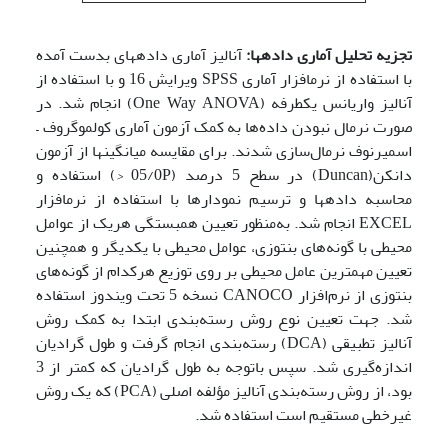
تجزیه تحلیل آماری داده­ها:
آنالیز آماری داده­های بدست آمده
با استفاده از نرم­افزار آماری SPSS ویرایش 16 و با استفاده از
آنالیز واریانس یکطرفه (One Way ANOVA) انجام شد. در
صورت نرمال نبودن داده‌ها به کمک آزمون آماری کولموگروف –
اسمیرنوف نرمال‌سازی شدند. برای مقایسه میانگین­ها از آزمون
دانکن(Duncan) در سطح 5 درصد (05/0P
<
) استفاده و
محاسبه داده­ها و ترسیم نمودارها با استفاده از نرم­افزار
EXCEL انجام شد. به‌منظور تعیین همبستگی هریک از عوامل
محیطی با گونه‌های بنتوزی، عوامل محیطی با یکدیگر و همچنین
تعیین مهمترین عامل محیطی بر روی توزیع هرکدام از گونه‌های
بنتوزی از نرم‌افزار CANOCO نسخه 5 تحت ویندوز استفاده
شد. جهت تعیین نوع روش رسته‌بندی ابتدا به کمک روش
آنالیز تطبیقی (DCA) رسته‌بندی انجام گرفت و طول گرادیان
اندازه‌گیری شد. سپس باتوجه به طول گرادیان که کمتر از 3
بود، از روش رسته‌بندی آنالیز مؤلفه اصلی (PCA) که یک روش
غیرخطی مستقیم است استفاده شد.