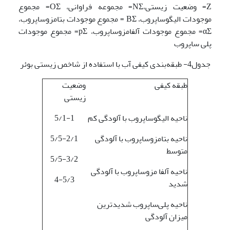
Z= وضعیت زیستی،NΣ= مجموعه فراوانی، OΣ= مجموع
موجودات الیگوساپروب، BΣ = مجموع موجودات بتامزوساپروب،
αΣ= مجموع موجودات آلفامزوساپروب، pΣ= مجموع موجودات
پلی ساپروب
جدول4- طبقه‌بندی کیفی آب با استفاده از شاخص زیستی بوئر
طبقه کیفی
وضعیت
زیستی
ناحیه الیگوساپروب با آلودگی کم
5/1-1
ناحیه بتامزوساپروب با آلودگی
5/5-2/1
متوسط
5/5-3/2
ناحیه آلفا مزوساپروب با آلودگی
4-5/3
شدید
ناحیه پلی‌ساپروب شدیدترین
میزان آلودگی