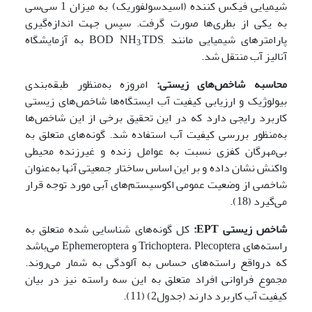
شیمیایی فیکس کننده (اسیدسولفوریک) به میزان 1 سی‌سی
به یکی از بطری‌ها صورت گرفت. سپس جهت اندازه‌گیری
پارامترهای شیمیایی مانند ,BOD NH
,TDS به آزمایشگاه
3
آنالیز آب منتقل شد.
محاسبه شاخص‌های زیستی:
امروزه به‌منظور طبقه‌بندی
بیولوژیک و ارزیابی کیفیت آب ایستگاه‌ها شاخص‌های زیستی
کاربرد رایجی دارد که در این تحقیق برخی از این شاخص‌ها
به‌منظور بررسی کیفیت آب استفاده شد. گونه‌های متعلق به
بی‌مهرگان کفزی نسبت به عوامل زنده و غیرزنده محیطی
واکنش نشان داده و بر این اساس ساختار جمعیتی آنها به‌عنوان
شاخصی از وضعیت عمومی اکوسیستم‌های آبی مورد توجه قرار
می‌گیرد (18).
شاخص زیستی
EPT
:
کل گونه‌های شناسایی شده متعلق به
راسته‌های Trichoptera، Plecoptera و Ephemeroptera می‌باشد
که درواقع راسته‌های حساس به آلودگی به شمار می‌روند.
مجموع فراوانی افراد متعلق به این سه راسته نیز در بیان
کیفیت آب کاربرد دارند (جدول2) (11).