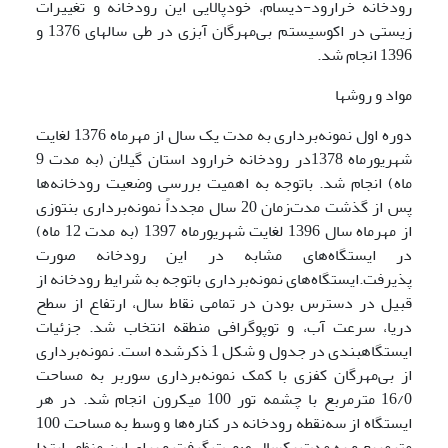
رودخانه خرارود-دیسام، خودپالایی این رودخانه و تغییرات
زیستی در اکوسیستم بی‌مهرگان آبزی در طی سالهای 1376 و
1396 انجام شد.
مواد و روشها
دوره اول نمونه‌برداری به مدت یک سال از مهرماه 1376 لغایت
شهریورماه 1378در رودخانه خرارود استان گیلان (به مدت 9
ماه) انجام شد. باتوجه به اهمیت بررسی وضعیت رودخانه‌ها
پس از گذشت مدت‌زمان 20 سال مجدداً نمونه‌برداری بنتوزی
از مهرماه سال 1396 لغایت شهریورماه 1397 (به مدت 12 ماه)
در ایستگاه‌های مشابه در این رودخانه صورت
پذیرفت.ایستگاه‌های نمونه‌برداری باتوجه به شرایط رودخانه از
قبیل در دسترس بودن در تمامی نقاط سال، ارتفاع از سطح
دریا، سرعت آب، و توپوگرافی منطقه انتخاب شد. جزئیات
ایستگاه­بندی در جدول و شکل 1 ذکرشده است. نمونه‌برداری
از بی‌مهرگان کفزی با کمک نمونه‌برداری سوربر به مساحت
16/0 مترمربع با چشمه تور 100 میکرون انجام شد. در هر
ایستگاه از سه‌نقطه رودخانه در کناره‌ها و وسط به مساحت 100
مترمربع و به مدت یکسال صورت گرفت و برای این منظور ابتدا