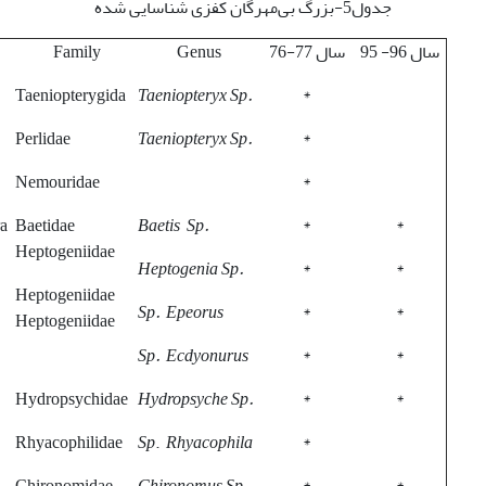
جدول5-بزرگ بی‌مهرگان کفزی شناسایی شده
سال 96- 95
سال 77-76
Genus
Family
Taeniopterygida
Taeniopteryx Sp.
*
Perlidae
Taeniopteryx Sp.
*
Nemouridae
*
a
Baetidae
Baetis Sp.
*
*
Heptogeniidae
Heptogenia Sp.
*
*
Heptogeniidae
Sp.
Epeorus
*
*
Heptogeniidae
Sp.
Ecdyonurus
*
*
Hydropsychidae
Hydropsyche Sp.
*
*
Rhyacophilidae
Sp
.
Rhyacophila
*
Chironomidae
Chironomus Sp.
*
*