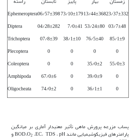
زمستان
بهار
پاییز
تابستان
راسته
Ephemeroptera
06/57±398
73/10±179
13/44±368
23/37±332
Diptera
04/28±282
7/0±41
53/24±80
03/7±48
Trichoptera
07/8±39
38/1±10
76/5±40
85/1±9
Plecoptera
0
0
0
0
Coleoptera
0
0
35/0±2
55/0±3
Amphipoda
67/0±6
0
39/0±9
0
Oligocheata
74/0±2
0
36/1±1
0
پساب مزرعه پرورش ماهی تأثیر معنی­دار آماری بر میانگین
پارامترهای فیزیکوشیمیایی مانند BOD،O
،EC، TDS ، pH و
2