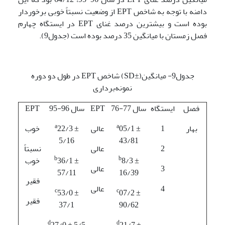
دامنه با توجه به شاخص EPT از وضعیت نسبتاً خوبی برخوردار
بوده است و بیشترین درصد غنای EPT در ایستگاه چهارم
فصل زمستان با میانگین 35 درصد بوده است (جدول9).
جدول9- میانگین(±SD) شاخص EPT در طول دو دوره
نمونه‌برداری
فصل
ایستگاه
سال 77-76
EPT
سال 96-95
EPT
a
a
بهار
1
05/1 ±
عالی
22/3 ±
خوب
5/16
43/81
2
عالی
نسبتاً
b
b
8/3 ±
36/1 ±
خوب
3
عالی
57/11
16/39
فقیر
4
عالی
c
c
53/0 ±
07/2 ±
فقیر
37/1
90/62
d
d
27/0 ± 5/5
21/7 ±