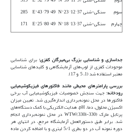
سوم
سنگی-شنی
N"23 '12 °37
E"43 '79 °49
285
چهارم
سنگی-شنی
N"18 '13 °37
E"25 '80 °49
171
جداسازی و شناسایی بزرگ بی‌مهرگان کفزی:
برای شناسایی
موجودات کفزی از لوپ‌های آزمایشگاهی و کلیدهای شناسایی
معتبر استفاده شد (1، 5 و 17).
بررسی پارامترهای محیطی مانند فاکتورهای فیزیکوشیمیایی
رودخانه:
جهت سنجش خصوصیات فیزیکوشیمیایی آب برخی
فاکتورها در محل نمونه‌برداری اندازه‌گیری شد. تعیین میزان
اکسیژن محلول، دما، pH، هدایت الکتریکی با کمک دستگاه‌های
پرتابل مارک WTW(330i-330) در محل نمونه‌برداری انجام
شد. برابر طبق دستورالعمل آزمایشگاه مرجع، در انتهای هر
دوره نمونه آب در دو بطری 5/1 لیتری و با اضافه کردن ماده