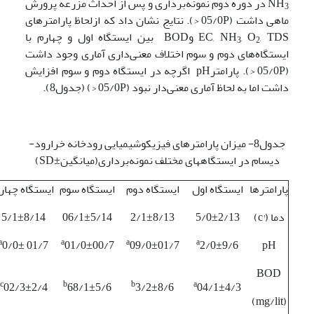
NH
در دوره دوم نمونه‌برداری و پس از احداث مزرعه پرورش
3
ماهی داشت (05/0P
<
). نتایج نشان داد که ازلحاظ پارامترهای
, O
EC, NH
, TDS وBOD بین ایستگاه اول و چهارم با
3
2
ایستگاه‌های دوم و سوم اختلاف معنی‌داری آماری وجود داشت
(05/0P
<
). پارامترpH اگرچه در ایستگاه دوم و سوم افزایش
داشت اما به لحاظ آماری معنی‌دار نبود (05/0P
<
) (جدول8).
جدول8- میزان پارامترهای فیزیکوشیمیایی رودخانه خرارود-
دیسام در ایستگاههای مختلف نمونه‌برداری(میانگین±SD)
پارامترها
ایستگاه اول
ایستگاه دوم
ایستگاه سوم
ایستگاه چهار
دما (°c)
5/0±2/13
2/1±8/13
06/1±5/14
5/1±8/14
a
a
a
a
0/0± 01/7
01/0±00/7
09/0±01/7
2/0±9/6
pH
BOD
c
b
b
a
02/3±2/4
68/1±5/6
3/2±8/6
04/1±4/3
(mg/lit)