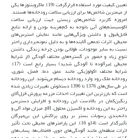
تعیین کیفیت مورد استفاده قرارگرفت (19). ماکروبنتوزها یکی
از مهمترین شاخص
ها برای ارزیابی سلامت رودخانه‌ها هستند.
امروزه کاربرد شاخص‌های زیستی جهت ارزیابی سلامت
اکوسیستم‌های آبی باتوجه به کم‌هزینه بودن و ارائه نتایج
قابل‌قبول و داشتن ویژگی‌هایی مانند نمایش استرس‌های
محیطی، اثرات تجمعی آلاینده‌ها و به دلیل نمونه‌برداری راحتر
نسبت به سایر موجودات، طولانی بودن چرخه زندگی، داشتن
تنوع زیاد و حضور در گستره‌های مختلف آلودگی (از شرایط
محیطی غیرآلوده تا آلودگی شدید) بسیار رایج است (17).
شرایط مختلف اکولوژیکی مانند عمق، دما، فصل، شوری،
رودخانه ملک رود وارد رودخانه دیسام می‌شوند. این رودخانه
در طی سال‌های 1376 تا 1396 دستخوش تغییرات زیادی شده
است که بارزترین این تغییرات احداث مزرعه پرورش قزل‌آلای
رنگین‌کمان در بالادست این رودخانه و افزایش دسترسی
راحتر به این رودخانه و اکسیژن محلول، pH، میزان مواد آلی و
دانه‌بندی رسوبات بستر بر روی پراکنش این بی‌مهرگان
تأثیرگذار است (14و 16). این پارامترهای محیطی تحت تأثیر
اثرات منطقه‌ای مانند آلودگی‌های جوی، فاضلاب‌ها، پساب‌های
کشاورزی، احداث مزارع پرورش ماهی می‌باشند. در چند دهه