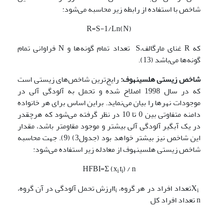
شاخص با استفاده از رابطه زیر محاسبه می‌شود:
R=S-1/Ln(N)
که R غنای مارگالف،S تعداد تمام گونه‌ها و N فراوانی تمام
گونه‌ها می‌باشد (13).
شاخص زیستی هلسینهوف:
رایج‌ترین شاخص‌های زیستی است
که در سال 1998 اصلاح شده و تحمل به آلودگی آلی در
موجودات نهرها را بیان می‌نماید. براین اساس برای هر خانواده
دامنه متفاوتی بین 0 تا 10 در نظر گرفته می‌شود که هرچقدر
در یک آبگیر آلودگی آلی بیشتر و موجود مقاومتر باشد، مقدار
این شاخص نیز بیشتر خواهد بود (جدول3) (9). جهت محاسبه
شاخص زیستی هلسینهوف از معادله زیر استفاده می‌شود:
HFBI=Σ (x
t
) / n
i
i
X
تعداد افراد در هر گروه، t
ارزش تحمل آلودگی در آن گروه،
i
i
n تعداد افراد کل