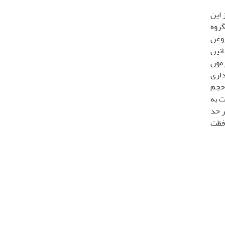
 این
د. 24 سر موش نر بالغ نژاد NMRI به چهار گروه
‌علاوه روغن
لانین
اده از آزمون
ش معنی‌داری
 حجم
رات نقره نسبت به
در حد
افظت