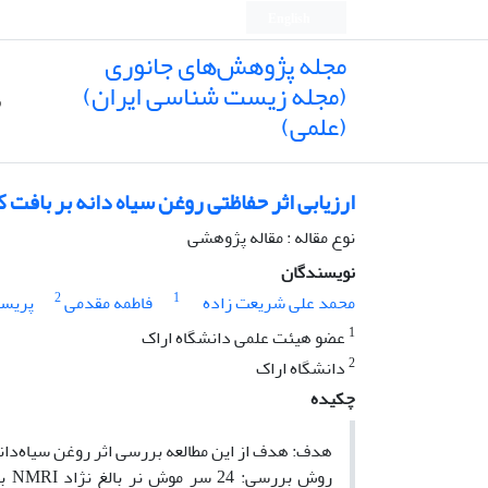
English
مجله پژوهش‌های جانوری
(مجله زیست شناسی ایران)
ص
(علمی)
ارزیابی اثر حفاظتی روغن سیاه دانه بر بافت کبد موش های نرNMRI متع
نوع مقاله : مقاله پژوهشی
نویسندگان
2
1
محمد علی شریعت زاده
فاطمه مقدمی
پریسا
1
عضو هیئت علمی دانشگاه اراک
2
دانشگاه اراک
چکیده
هدف: هدف از این مطالعه بررسی اثر روغن سیاه‌دان