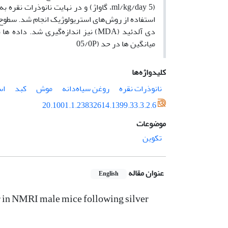
دی آلدئید (MDA) نیز اندازه‌گیری شد
میانگین ها در حد (05/0P
کلیدواژه‌ها
نانوذرات نقره
روغن سیاه‌دانه
موش
کبد
اس
20.1001.1.23832614.1399.33.3.2.6
موضوعات
تکوین
عنوان مقاله
English
ver in NMRI male mice following silver