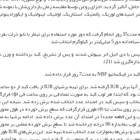
 ازت به‌عنوان گاز حامل، آنالیز گردید. اجزای روغن توسط مقایسه زمان بازداری‌شان با نمونه
اسیدهای لوریک، پالمتیک، استئاریک، اولئیک، لینولئیک و ایکوزادینوئی
سپس با دی اتیل اتر بیهوش شدند و پس از تشریح، کبد برداشته و وزن 
 مدت7 روز قرار داده شد.
بعدازآنکه کبدها در فیکساتیو NBF فیکس شدند از آنها برش IUR گرفته شد. برای تهیه برشهای IUR از باف
(ф) و تتا (θ) استفاده گردید. روش کار به این صورت بود که ابتدا هر لوب 
 عدد تصادفی از جدول اعداد بین صفر تا 9 انتخاب و سپس کبد در امتداد عدد انتخاب شده برش زده شد. نتیجه ا
و این قطعه مجدداً در امتداد آن عدد برش داده شد. ادامه برشها به 
ساعت تتا (θ) قرارگیرد. سپس یک عدد تصادفی انتخاب و برش‌ه
دوم برش خورده بافت در میکروتوم برش گرفته شود. سپس برش‌ها آماده