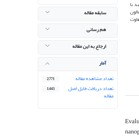
ابی بافتی کبد با
انین آمینو ترانسفراز (ALT)، آسپارتات آمینوترانسفراز (AST) و مالون‌
سابقه مقاله
فاوت
هم رسانی
ارجاع به این مقاله
آمار
تعداد مشاهده مقاله
2,771
تعداد دریافت فایل اصل
1,443
مقاله
Evalu
nanop