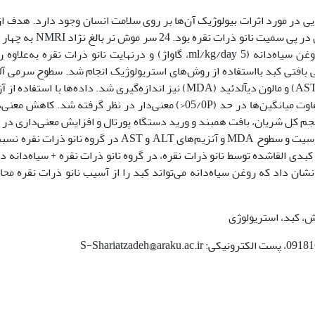
ایی در مورد اثرات بیولوژیک آن‌ها بر روی سلامت انسان وجود دارد. هدف از
مطالعه بررسی اثر روغن سیاه‌دانه بر بافت کبد موش در پی سمیت نانو ذرات نقره بو
کنترل، نانو ذرات نقره (mg/kg/day 500، گاواژ)، روغن سیاه‌دانه (ml/kg/day 5، گاواژ) و درنهایت نانو ذرات نقره به
35 روز تیمار شد. ارزیابی بافتی کبد بااستفاده از روش‌های استریولوژیک انجام شد. سطوح سرمی آ
آمینو ترانسفراز (ALT)، آسپارتات آمینوترانسفراز (AST) و مالون‌ دی­آلدئید (MDA) نیز اندازه‌گیری شد. داده‌ها با استف
آنالیزواریانس یک‌طرفه تجزیه‌وتحلیل آماری شد و تفاوت میانگین‌ها در حد (05/0P<) معنی‌دار در نظر گرفته شد. کاه
م کل شریان، بافت همبند و ورید دستگاه پورتال و افزایش معنی‌داری در
کل سینوزوئیدها، مجرای صفراوی، حجم سلول هپاتوسیت و سطوح MDA و آنزیم‌های ALT و AST در گروه نانو ذ
05/0P<). اکثر آسیب‌های کبدی القاشده توسط نانو ذرات نقره، در گروه نانو ذرات نقره + سیاه‌دانه 
نشان داد که روغن سیاه‌دانه می‌تواند کبد را از آسیب نانو ذرات نقره مح
وش، کبد، استریولوژی