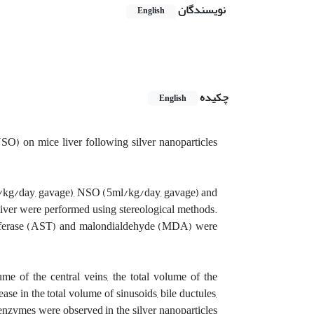
نویسندگان
English
چکیده
English
(NSO) on mice liver following silver nanoparticles
g/kg/day, gavage), NSO (5ml/kg/day, gavage) and
liver were performed using stereological methods.
ansferase (AST) and malondialdehyde (MDA) were
ume of the central veins, the total volume of the
rease in the total volume of sinusoids, bile ductules,
zymes were observed in the silver nanoparticles