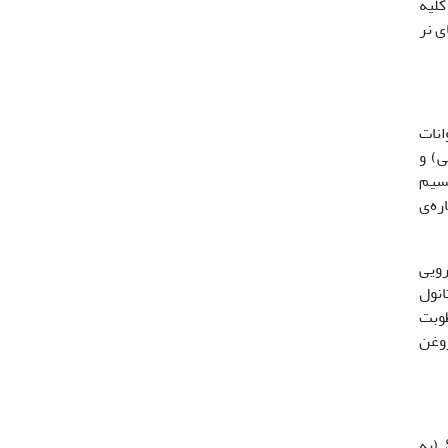
کلیه
های نر
وانات
ت تاریکی و12 ساعت روشنایی) و
روه (6n=) ترتیب زیر تقسیم
ره+ عصاره‌ی
رویی
انول
طوبت
د روغن
روغن گیاه (به‌صورت متیل­استر اسیدهای چرب) با استفاده از دستگاه کروماتوگرافی گازی و ردیابFID و نوع ستونSGE-BX70 (به