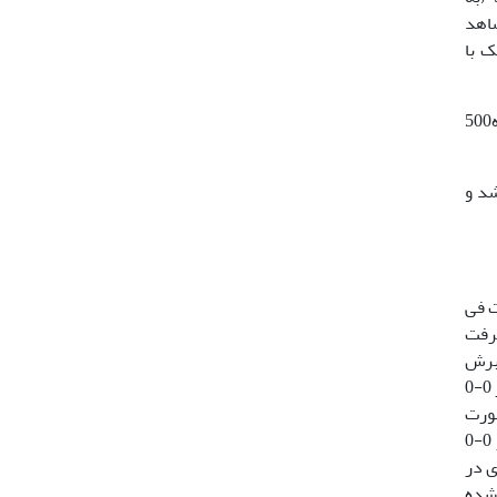
 شاهد
ک با
تیمار موش‌ها بافاصله زمانی 24 ساعت به مدت35 روز انجام گرفت که دوز مورد استفاده برای تیمار با نانو ذرات نقره500
شد و
ت کبد از دو ساعت فی
کبد به صورت تصادفی بر روی ساعت فی (ф) قرارگرفت
ین برش
ایجاد دو قطعه از هرلوب کبد بود. قطعه اول از هرلوب بر روی ساعت تتا (θ) طوری قرارگرفت که سطح برش خورده در طول محور 0-0
صورت
موازی و مساوی با برش اول زده شد و قطعه دوم هر لوب به‌اندازه 90 درجه چرخانده شد تا سطح برش خورده مماس بر محور 0-0
ا به‌موازات عدد انتخاب شده تهیه شد. این برش‌های IUR طوری در
 شده