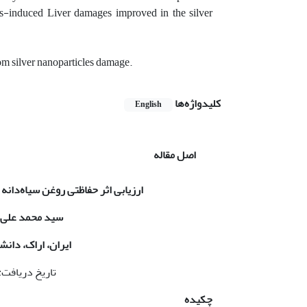
es-induced Liver damages improved in the silver
from silver nanoparticles damage.
کلیدواژه‌ها
English
اصل مقاله
ارزیابی اثر حفاظتی روغن سیاه‌دانه
سید محمد
علی 
ایران، اراک، دان
تاریخ دریافت: 14/5/98 تاریخ پذیرش: /9/98
چکیده