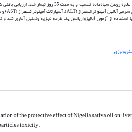
(ml/kg/day 5، گاواژ) و در نهایت نانوذرات نقره به‌ علاوه روغن سیاه‌دانه تقسیم و به ‌مدت 35 روز تیمار شد. ارزی
استفاده از روش‌های استریولوژیک انجام شد. سطوح سرمی آل
. داده ها با استفاده از آزمون آنالیزواریانس یک طرفه تجزیه وتحلیل آماری شد و ت
تریولوژی
ation of the protective effect of Nigella sativa oil on li
articles toxicity.