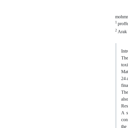
mohmma
1
proff
2
Arak 
Int
The
toxi
Mat
24 
fin
The
als
Res
A s
conn
the