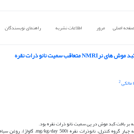
فحه اصلی
مرور
اطلاعات نشریه
راهنمای نویسندگان
اقب سمیت نانو ذرات نقره
2
 مالکی
ه بر بافت کبد موش در پی سمیت نانو ذرات نقره بود.
روش بررسی: 24 سر موش نر بالغ نژاد NMRI به چهار گروه کنترل، نانوذرات نقره (mg/kg/day 500، گ