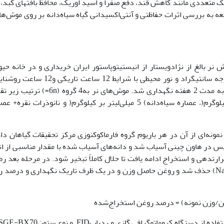
ک متعددی مانند کاهش قند، دفع صفرا و اسید اوریک، محافظ بافت­های کبد، 
ارش شود (3). لذا دراین مطالعه به بررسی اثرات حفاظتی و آنتی‌اکسیدانی گیاه سیاه‌دانه بر روی موش‌
نجام این تحقیق 24 سر موش نر بالغ از نژادویستار از انیستیتوپاستور ایران خریداری و در خانه حی
دانشگاه اراک در شرایط استاندارد (دمای 2±21 درجه سانتی­گراد و نور محیطی با شرایط 12 ساع
دسترسی آزاد به آب و غذا جهت سازگاری با محیط به مدت 2 هفته نگهداری شد. موش‌های نر به4 گ
شدند: کنترل، نانو ذرات نقره )500 میلی‌گرم بر کیلوگرم(، عصاره سیاه‌دانه) 5 میلی‌لیتر بر کیلوگرم( و نانوذرات نق
 نمونه‌ای از آن در هر باریوم گروه فارماکوکنوزی مرکز تحقیقات گیاهان دا
 در هاون چینی آسیاب شد و دانه‌های آسیاب شده با مقدار مناسبی از ات
­دهی و استخراج ادامه یافت تا حلال کاملاً تبخیر شود. در مرحله بعد ر
عصاره بااستفاده از سدیم سولفات بدون آب (Na2So4) حذف شد و روغن حاصل وزن و در یک ظرف تاریک نگهداری و درص