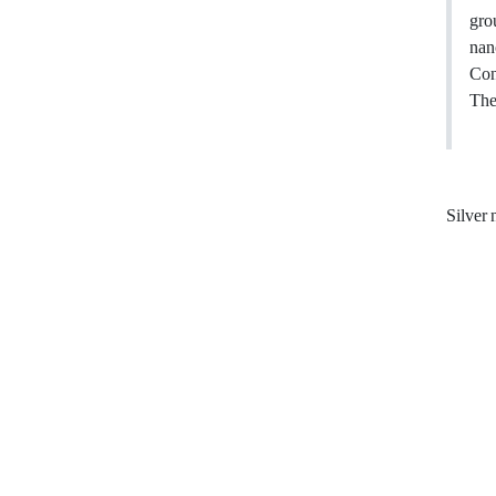
gro
nano
Con
The 
Silver 