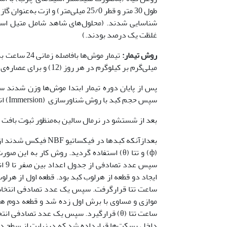
طول 30 متر و قطر 25/0 میلی‌متر) و
شناسایی شدند. (محلول‌های شاهد شامل متیل استر 
غلظت یک درصد بودند.)
روش تیمار:
میلی‌گرم بر کیلوگرم در هر روز (12) و برای عصاره‌ی سیاه‌دانه دوز5 میلی‌لیتر بر کیلوگرم انتخاب شد.
پس از پایان دوره تیمار ابتدا موش‌ها وزن شدند 
سپس حجم کبد با روش شناورسازی (Immersion) اندازه‌گیری شد (21).
بعد از شستشو در نرمال سالین به‌منظور ثبوت بافت کبد در فیکساتیو NBF به
سپس
ساعت تتا قرارگرفت. سپس یک عدد تصادفی انتخاب 
داخل بسکت‌ها قرارداده شد که درنهایت از سطح 