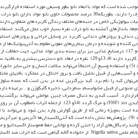
جب شده است که مواد با ابعاد نانو بطور وسیعی مورد استفاده قرارگیرند. 
ذرات نقره در بین نانو ذرات مختلف بیشترین مصرف را دارند، بطوریکه30 درصد محصولات حاوی نانو مواد دارای نانو 
ها، بانداژهای آغشته به نانو ذرات نقره بسیار خوب عمل می‌کنند .استفاد
دندان و پروتزهای دندانی، کاربرد در وسایل جراحی و پروتزهای استخو
ی ‌کننده و شوینده و درمان بیماری‌های عفونی مقاوم به آنتی‌بیوتیک‌ها از م
دیگر استفاده از این ذرات در پزشکی می باشند (4و 17). درصنایع غذایی نیز برای بسته بندی مواد غذایی، جهت حفاظت 
غذایی و برای افزایش ماندگاری و ذخیره مواد غذایی کاربرد دارند (4، 13و 29). نقره در ابعاد نانو دسترسی بیشتری به بافت­
و مولکول‌های بیولوژیک در بدن موجودات زنده دارد (5) و استفاده وسیع آن احتمالاً می‌تواند سلامت انسان و حتی سایر جانو
و آسیب‌هایی از قبیل تحلیل بافت و بروز اختلال در عملکرد بافت­های مختل
ی‌توان کبد را نام برد. کبد بزرگترین غده در بدن است که عمده سلول
متنوعی از قبیل متابولیسم، سم‌زدایی، ذخیره گلیکوژن و... برعهده دارد
راردارد. آسیب کبدی به دنبال مصرف چنین عواملی می‌تواند برگشت‌پذ
درمان‌پذیر باشد، اما ممکن است منتج به نارسایی کبدی حاد (FHF) و مرگ گردد (14و 23). ازجمله اثرات نامطلوب 
ه است به‌ویژه زمانی که از طریق گوارش وارد بدن شود و می‌تواند با ا
استرس اکسیداتیو در عملکرد کبد اختلال ایجاد کند (9). پژوهش‌ها نشان داده است که آنتی‌اکسیدان‌ها (آنزیمی و غیرآنز
ند رادیکال‌های آزاد را خنثی کرده و توانایی حفظ هموستاز اکسیداتیو و مق
با استرس اکسیداتیو را دارند (16). گیاه سیاه‌دانه بانام علمی Nigella sativa از خانواده آلاله گیاهی است که اثرات ض