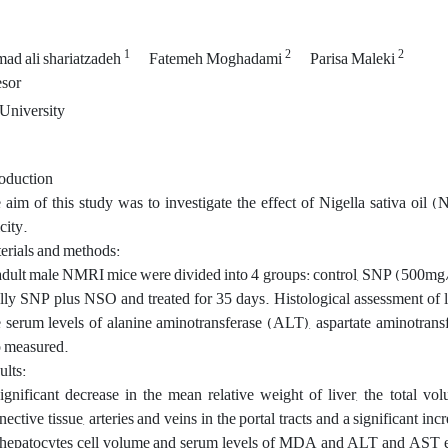
1
2
2
d ali shariatzadeh
Fatemeh Moghadami
Parisa Maleki
esor
University
roduction
 aim of this study was to investigate the effect of Nigella sativa oil 
city.
erials and methods:
adult male NMRI mice were divided into 4 groups: control, SNP (500m
ally SNP plus NSO and treated for 35 days. Histological assessment of 
 serum levels of alanine aminotransferase (ALT), aspartate aminotr
o measured.
ults:
ignificant decrease in the mean relative weight of liver, the total vol
ective tissue, arteries and veins in the portal tracts and a significant inc
 hepatocytes cell volume and serum levels of MDA and ALT and AST en