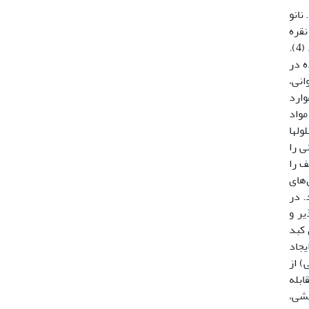
نانو
ذرات نقره
هستند (29). امروزه نانو ذرات نقره به دلیل خصوصیات بیولوژیکی خاص در جنبه‌های مختلف زندگی کاربردهای متفاوتی دارند (4).
ه در
انی،
وارد
از مواد
ها، سلول­ها
رانی را
ف را
‌های
. در
یر و
آن بر روی کبد
یجاد
یمی) از
ابله
د اکسایشی،