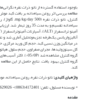
باوجود استفاده گسترده از نانو ذرات نقره نگرانی‌ه
سیاه‌دانه تقسیم و به ‌مدت 
در میانگین وزن نسبی کبد، حجم کل ورید مرکزی، حج
گروه‌ کنترل مشاهده شد (
گروه کنترل بهبود یافت. نتایج حاصل از این مطالعه 
کند.
واژه­های کلیدی:
نانو ذرات نقره، روغن سیاه‌دانه، م
* نویسنده مسئول، تلفن: 4172401(0863)- 09181629026، پست الکترونیکی: S-Shariatzadeh@araku.ac.ir
مقدمه