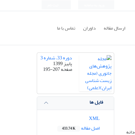
ورود به سامانه
ثبت نام
ارسال مقاله
داوران
تماس با ما
دوره 33، شماره 3
پاییز 1399
صفحه
195-207
فایل ها
XML
اصل مقاله
433.74 K
اواژ)، روغن سیاه‌دانه