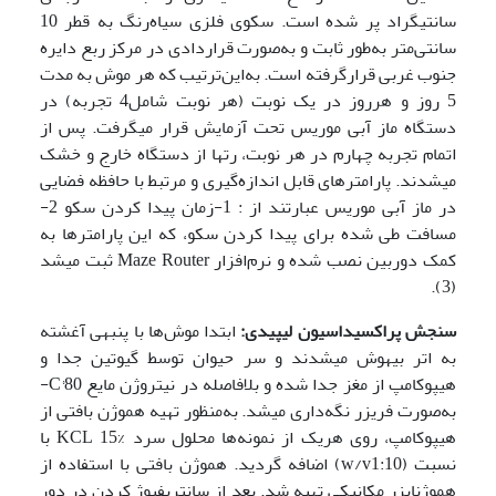
سانتی­گراد پر شده است. سکوی فلزی سیاه‌رنگ به قطر 10
سانتی‌متر به‌طور ثابت و به‌صورت قراردادی در مرکز ربع دایره
جنوب غربی قرارگرفته است. به‌این‌ترتیب که هر موش به مدت
5 روز و هرروز در یک نوبت (هر نوبت شامل­4 تجربه) در
دستگاه ماز آبی موریس تحت آزمایش قرار می­گرفت. پس از
اتمام تجربه چهارم در هر نوبت، رت­ها از دستگاه خارج و خشک
می­شدند. پارامترهای قابل اندازه‌گیری و مرتبط با حافظه فضایی
در ماز آبی موریس عبارتند از : 1-زمان پیدا کردن سکو 2-
مسافت طی شده برای پیدا کردن سکو، که این پارامترها به
کمک دوربین نصب شده و نرم‌افزار Maze Router ثبت می­شد
(3).
سنجش پراکسیداسیون لیپیدی:
ابتدا موش‌ها با پنبه­ی آغشته
به اتر بیهوش می­شدند و سر حیوان توسط گیوتین جدا و
هیپوکامپ از مغز جدا شده و بلافاصله در نیتروژن مایع C°80-
به‌صورت فریزر نگه‌داری می­شد. به‌منظور تهیه هموژن بافتی از
هیپوکامپ، روی هریک از نمونه‌ها محلول سرد KCL 15% با
نسبت (w/v­1:10) اضافه گردید. هموژن بافتی با استفاده از
هموژنایزر مکانیکی تهیه شد. بعد از سانتریفیوژ کردن در دور