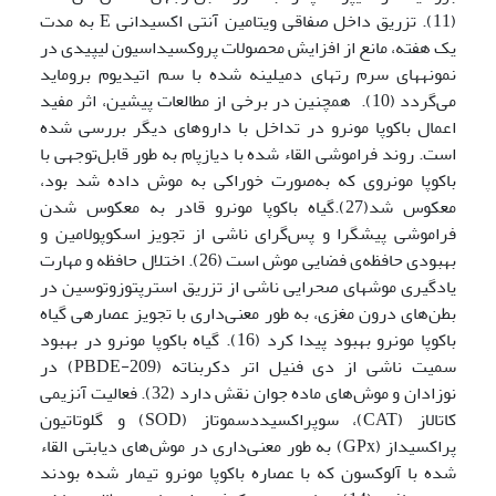
(11). تزریق داخل صفاقی ویتامین آنتی اکسیدانی E به مدت
یک هفته، مانع از افزایش محصولات پروکسیداسیون لیپیدی در
نمونه­های سرم رت­های دمیلینه شده با سم اتیدیوم بروماید
می‌گردد (10). همچنین در برخی از مطالعات پیشین، اثر مفید
اعمال باکوپا مونرو در تداخل با داروهای دیگر بررسی شده
است. روند فراموشی القاء شده با دیازپام به طور قابل‌توجهی با
باکوپا مونروی که به‌صورت خوراکی به موش داده شد بود،
معکوس شد(27).گیاه باکوپا مونرو قادر به معکوس شدن
فراموشی پیش­گرا و پس‌گرای ناشی از تجویز اسکوپولامین و
بهبودی حافظه‌ی فضایی موش است (26). اختلال حافظه و مهارت
یادگیری موش­های صحرایی ناشی از تزریق استرپتوزوتوسین در
بطن‌های درون مغزی، به طور معنی‌داری با تجویز عصاره­ی گیاه
باکوپا مونرو بهبود پیدا کرد (16). گیاه باکوپا مونرو در بهبود
سمیت ناشی از دی فنیل اتر دکربناته (PBDE-209) در
نوزادان و موش‌های ماده جوان نقش دارد (32). فعالیت آنزیمی
کاتالاز (CAT)، سوپراکسیددسموتاز (SOD) و گلوتاتیون
پراکسیداز (GPx) به طور معنی‌داری در موش‌های دیابتی القاء
شده با آلوکسون که با عصاره باکوپا مونرو تیمار شده بودند