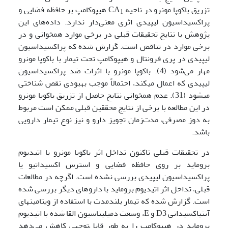
تزریق باکوپا مونرو در ناحیه CA
هیپوکامپ بر حافظه فضایی و
1
پراکسیداسیون لیپیدی اثری معنی‌دار ندارد. داده‌های این
پژوهش با نتایج تحقیقات قبلی در برخی موارد همخوانی و در
برخی موارد در تناقض است. گزارش شده که پراکسیداسیون
لیپیدی در پری فرونتال و هیپوکامپ تحت تیمار با باکوپا مونرو
مهار می‌شود (4). باکوپا مونرو با اثرات ضد پراکسیداسیون
لیپیدی که اعمال می­کند، احتمالاً موجب بهبودی نقص شناختی
می­شود (31). عدم همخوانی نتایج حاصل از تزریق باکوپا مونرو
در این مطالعه با برخی از نتایج محققین قبلی ممکن است مربوط
به دوز مصرفی، مدت‌زمان تجویز دارو و نیز نوع تیمار دارویی
باشد.
در تحقیقات قبلی تاکنون تداخل اثر باکوپا مونرو با اتیدیوم
بروماید بر روی حافظه فضایی و استرس اکسیداتیو یا
پراکسیداسیون لیپیدی بررسی نشده است. اگرچه در مطالعات
قبلی، تداخل اثر اتیدیوم بروماید با داروهای دیگر بررسی شده
است. گزارش شده که تیمار بلندمدت با استفاده از ویتامینهای
آنتی­اکسیدانی D3 و E، وسعت دمیلیناسیون القا شده با اتیدیوم
بروماید در هیپوکامپ را به طور قابل‌توجهی کاهش می‌دهد