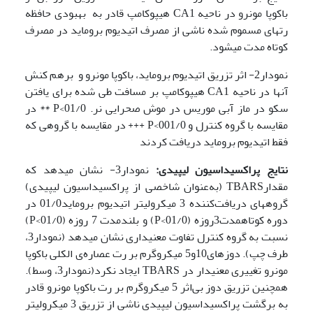
باکوپا مونرو در ناحیه CA1 هیپوکامپ قادر به بهبودی حافظه
رت­های مسموم شده ناشی از مصرف اتیدیوم بروماید در مصرف
کوتاه مدت می­شود.
نمودار2- اثر تزریق اتیدیوم بروماید، باکوپا مونرو و برهم کنش
آنها در ناحیه CA1 هیپوکامپ بر مسافت طی شده برای یافتن
سکو در ماز آبی موریس در موش صحرایی نر. 01/0>P ** در
مقایسه با گروه کنترل و 001/0>P +++ در مقایسه با گروهی که
فقط اتیدیوم بروماید دریافت کردند
نتایج پراکسیداسیون لیپیدی:
نمودار3- نشان می­دهد که
مقدارTBARS (به‌عنوان شاخصی از پراکسیداسیون لیپیدی)
گروه­های دریافت‌کننده 3 میکرولیتر اتیدیوم بروماید01/0 در
دوره کوتاه­مدت­3روزه (01/0>P) و بلندمدت 7 روزه (01/0>P)
نسبت به گروه‌ کنترل تفاوت معنی­داری نشان می­دهد (نمودار3،
طرف چپ). دوزهای10و5 میکروگرم بر رت عصاره‌ی الکلی باکوپا
مونرو تغییری معنی­دار در TBARS ایجاد نکرد(نمودار3، وسط).
همچنین تزریق دوز بی‌اثر 5 میکروگرم بر رت باکوپا مونرو قادر
به برگشت پراکسیداسیون لیپیدی ناشی از تزریق ­3 میکرولیتر