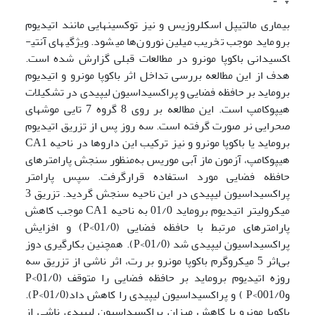
بیماری مالتیپل اسکلروزیس و نیز توکسین­هایی مانند اتیدیوم
بروماید موجب تخریب میلین نورون‌ها می­شود. ویژگی­های آنتی­
اکسیدانی باکوپا مونرو در مطالعات قبلی گزارش شده است.
هدف از این مطالعه
بررسی تداخل اثر باکوپا مونرو و اتیدیوم
بروماید بر حافظه فضایی و پراکسیداسیون لیپیدی در تشکیلات
هیپوکامپ است. این مطالعه بر روی 8 گروه 7‎ تایی موش­های
صحرایی نر صورت گرفته است. سه روز پس از تزریق اتیدیوم
بروماید یا باکوپا مونرو و نیز ترکیب این داروها در ناحیه CA1
هیپوکامپ، آزمون ماز آبی موریس به‌منظور سنجش پارامترهای
حافظه فضایی مورد استفاده قرارگرفت. سپس پارامتر
پراکسیداسیون لیپیدی در این ناحیه سنجش گردید. تزریق 3
میکرولیتر اتیدیوم بروماید 01/0 به ناحیه CA1 موجب کاهش
پارامترهای مرتبط با حافظه فضایی (01/0>P) و افزایش
پراکسیداسیون لیپیدی شد (01/0>P). همچنین بکارگیری دوز
بی‌اثر 5 میکروگرم باکوپا مونرو بر رت، اثر ناشی از تزریق سه
روزه اتیدیوم بروماید بر حافظه فضایی را متوقف (01/0>P
و001/0>P ) و پراکسیداسیون لیپیدی را کاهش داد(01/0>P).
باکوپا مونرو با کاهش میزان پراکسیداسیون لیپیدی ناشی از