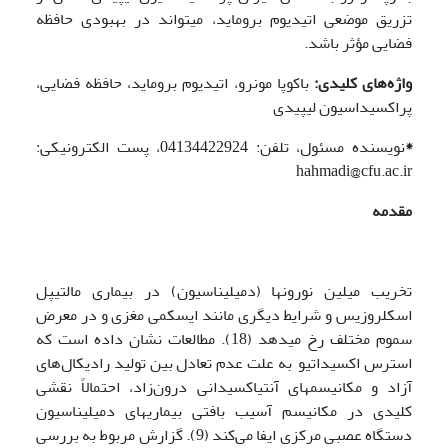
تزریق موضعی اتیدیوم بروماید، می­تواند در بهبودی حافظه
فضایی مؤثر باشد.
واژه‌های کلیدی:
باکوپا مونرو، اتیدیوم بروماید، حافظه فضایی،
پراکسیداسیون لیپیدی
*
نویسنده مسئول، تلفن: 04134422924، پست الکترونیکی:
hahmadi@cfu.ac.ir
مقدمه
تخریب میلین نورون­ها (دمیلیناسیون) در بیماری مالتیپل
اسکلروزیس و شرایط دیگری مانند ایسکمی مغزی و در معرض
سموم مختلف رخ می­دهد (18). مطالعات نشان داده است که
استرس اکسیداتیو
به علت عدم تعادل بین تولید رادیکال‌های
آزاد و مکانیسم­های آنتی­اکسیدانی درون‌زاد، احتمالاً نقشی
کلیدی در مکانیسم آسیب بافتی بیماری­های دمیلیناسیون
دستگاه عصبی مرکزی ایفا می‌کند (9). گزارش مربوط به بررسی