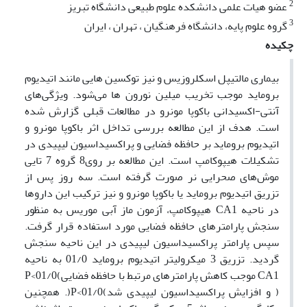
2
عضو هیات علمی دانشکده علوم طبیعی دانشگاه تبریز
3
گروه علوم پایه، دانشگاه فرهنگیان ، تهران ، ایران
چکیده
بیماری مالتیپل اسکلروزیس و نیز توکسین هایی مانند اتیدیوم
بروماید موجب تخریب میلین نورون ها می‌شود. ویژگی‌های
آنتی-اکسیدانی باکوپا مونرو در مطالعات قبلی گزارش شده
است. هدف از این مطالعه بررسی تداخل اثر باکوپا مونرو و
اتیدیوم بروماید بر حافظه فضایی و پراکسیداسیون لیپیدی در
تشکیلات هیپوکامپ است. این مطالعه بر روی8 گروه 7‎ تایی
موش‌های صحرایی نر صورت گرفته است. سه روز پس از
تزریق اتیدیوم بروماید یا باکوپا مونرو و نیز ترکیب این داروها
در ناحیه CA1 هیپوکامپ، آزمون ماز آبی موریس به منظور
سنجش پارامترهای حافظه فضایی مورد استفاده قرار گرفت.
سپس پارامتر پراکسیداسیون لیپیدی در این ناحیه سنجش
گردید.‌ تزریق 3 میکرولیتر اتیدیوم بروماید 01/0 به ناحیه
CA1 موجب کاهش پارامترهای مرتبط با حافظه فضایی)01/0>P
( و افزایش پراکسیداسیون لیپیدی شد)01/0>P‌(. همچنین