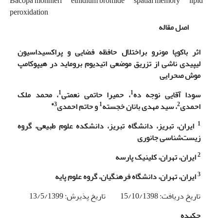
Bacopa monnieri
ethidium bromide
spatial memory
lipid
peroxidation
اصل مقاله
اثر باکوپا مونرو براختلال حافظه فضایی
و پراکسیداسیون
لیپیدی ناشی از تزریق موضعی اتیدیوم بروماید در
هیپوکامپ
موش صحرایی
1
1
سودا آقایی نوجه ده
،
حمیرا حاتمی نعمتی
، محمد ملک
3*
1
2
احمدی
، سید مهدی بانان خجسته
و
حاتم احمدی
1
ایران، تبریز، دانشگاه تبریز،
دانشکده علوم طبیعی،
گروه
زیست‌شناسی جانوری
2
ایران، تهران،
کلینیک پارسه
3
ایران، تهران، دانشگاه فرهنگیان، گروه علوم پایه
تاریخ دریافت: 15/10/1398 تاریخ پذیرش: 13/5/1399
چکیده