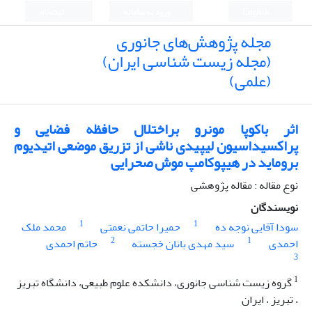
English
ورود به سامانه
ثبت نام
مجله پژوهش‌های جانوری
(مجله زیست شناسی ایران)
(علمی)
اثر باکوپا مونرو براختلال حافظه فضایی و
پراکسیداسیون لیپیدی ناشی از تزریق موضعی اتیدیوم
بروماید در هیپوکامپ موش صحرایی
نوع مقاله : مقاله پژوهشی
نویسندگان
1
1
سودا آقایی نوجه ده
حمیرا حاتمی نعمتی
محمد ملک
2
1
احمدی
سید مهدی بانان خجسته
حاتم احمدی
3
1
گروه زیست شناسی جانوری، دانشکده علوم طبیعی، دانشگاه تبریز
، تبریز ، ایران