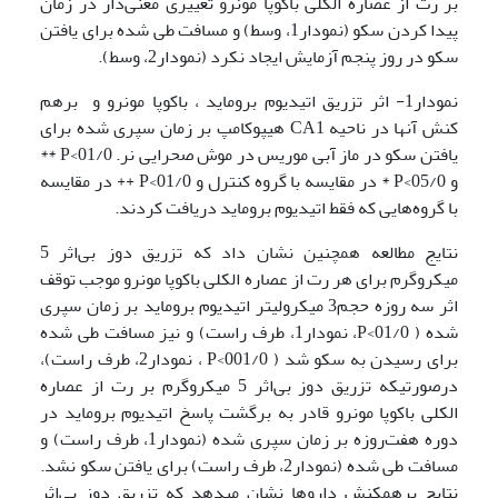
بر رت از عصاره الکلی باکوپا مونرو تغییری معنی‌دار در زمان
پیدا کردن سکو (نمودار1، وسط) و مسافت طی شده برای یافتن
سکو در روز پنجم آزمایش ایجاد نکرد (نمودار2، وسط).
نمودار1- اثر تزریق اتیدیوم بروماید ، باکوپا مونرو و برهم
کنش آنها در ناحیه CA1 هیپوکامپ بر زمان سپری شده برای
یافتن سکو در ماز آبی موریس در موش صحرایی نر. 01/0>P **
و 05/0>P * در مقایسه با گروه کنترل و 01/0>P ++ در مقایسه
با گروه‌هایی که فقط اتیدیوم بروماید دریافت کردند.
نتایج مطالعه همچنین نشان داد که تزریق دوز بی‌اثر 5
میکروگرم برای هر رت از عصاره الکلی باکوپا مونرو موجب توقف
اثر سه روزه حجم3 میکرولیتر اتیدیوم بروماید بر زمان سپری
شده ( 01/0>P، نمودار1، طرف راست) و نیز مسافت طی شده
برای رسیدن به سکو شد­­ ( 001/0>P ، نمودار2­، طرف راست)،
درصورتیکه تزریق دوز بی‌اثر 5 میکروگرم بر رت از عصاره
الکلی باکوپا مونرو قادر به برگشت پاسخ اتیدیوم بروماید در
دوره هفت‌روزه بر زمان سپری شده (نمودار1، طرف راست) و
مسافت طی شده (نمودار2، طرف راست) برای یافتن سکو نشد.
نتایج برهم­کنش داروها نشان می­دهد که تزریق دوز بی‌اثر