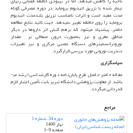
ناحیه را کاهش می­دهد، اما در بهبودی حافظه فضایی رت­های
تیمار شده با تزریق اتیدیوم بروماید در دوره مصرفی کوتاه
مدت مفید است و اثرات نامناسب تزریق بلندمدت اتیدیوم
بروماید را روی حافظه تغییر نمی­دهد. جهت تائید نتایج مطالعه
حاضر، پیشنهاد می­شود که برهم کنش اثر داروها در دیگر
مناطق مغز­ی و نیز به‌صورت درون صفاقی بر مقدار
نوروترانسمیترهای دستگاه عصبی مرکزی و نیز تغییرات
دندریت نورونی مورد بررسی قرارگیرد.
سپاسگزاری
مقاله حاضر حاصل طرح پایان‌نامه دوره کارشناسی ارشد می­
باشد. از معاونت پژوهشی دانشگاه تبریز بابت تأمین اعتبار لازم
قدردانی می­گردد.
مراجع
دوره 34، شماره 1
بهار 1400
صفحه
1-9