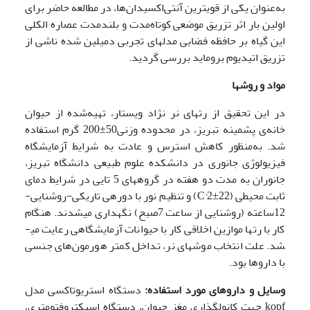
به‌عنوان یکی از قویترین آنتی‌اکسیدان‌ها، در مطالعه حاضر برای
اولین بار اثر تزریق موضعی کوتاه‌مدت و بلند­مدت عصاره الکلی
این گیاه بر حافظه فضایی مدل­های تجربی دمیلین شده ناشی از
تزریق اتیدیوم بروماید بررسی گردید.
مواد و روشها
در این تحقیق از رت­های نر نژاد ویستار، تهیه‌شده از حیوان
خانه‌ی پشمینه تبریز، در محدوده وزنی­50±200 گرم استفاده
شد. به‌منظور کاهش استرس و عادت به شرایط آزمایشگاه
فیزیولوژی جانوری در دانشکده علوم طبیعی دانشگاه تبریز،
جانوران به مدت دو هفته در گروههای 5‎ تایی در شرایط دمای
ثابت محیطی (C°2±22) و تنظیم نور با دوره­ی تاریکی­-روشنایی­
12ساعته (روشنایی از ساعت­ 7­صبح) نگهداری می­شدند. هنگام
کار با رت­ها موازین اخلاقی کار با حیوانات آزمایشگاهی رعایت می­
شد. علت انتخاب موش­های نر، تداخل کمتر هورمون‌های جنسی
با داروها بود.
وسایل و داروهای مورد استفاده:
دستگاه استریوتاکسی مدل
kopf جهت کانول­گذاری مغز حیوان، دستگاه اسپکتروفتومتری،