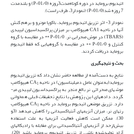
اتیدیوم بروماید در دوره کوتاه‌مدت3­روزه (01/0>P) و بلندمدت
7 روزه شد­(01/0>P) (نمودار3، طرف راست).
نمودار 3- اثر تزریق اتیدیوم بروماید، باکوپا مونرو و برهم کنش
آنها در ناحیه CA1 هیپوکامپ بر میزان پراکسیداسیون لیپیدی
(TBARS) در موش صحرایی نر. 01/0>P ** در مقایسه با گروه
کنترل و 01/0>P ++ در مقایسه با گروههایی که فقط اتیدیوم
بروماید دریافت کردند.
بحث و نتیجه­گیری
نتایج به‌ دست‌آمده از مطالعه حاضر نشان داد که تزریق اتیدیوم
بروماید­(به‌عنوان عامل دمیلیناسیون) در ناحیه CA
هیپوکامپ
1
موش­های صحرائی نر بالغ منجر به پراکسیداسیون لیپیدی می­
گردد. داده­های این پژوهش با نتایج تحقیقات قبلی همخوانی
دارد. تزریق موضعی اتیدیوم بروماید در ناحیه CA
هیپوکامپ
1
رت­های نر، میزان آنزیم­های آنتی­اکسیدانی را کاهش می­دهد (3و
30). ممکن است کاهش فعالیت آنزیم­ها به علت استفاده
بیش‌ازحد از آنزیم­های آنتی­اکسیدانی برای مقابله با رادیکال­های
آزاد تولیدشده ناشی از تزریق اتیدیوم بروماید باشد (20).