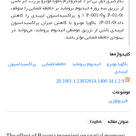
بکارگیری دوز بی اثر 5 میکروگرم باکوپا مونرو بر رت، اثر ناشی
از تزریق سه روزه اتیدیوم بروماید بر حافظه فضایی را متوقف
)01/0>P و001/0>P ( و پراکسیداسیون لیپیدی را کاهش
داد)01/0>P‌(.‌ باکوپا مونرو با کاهش میزان پراکسیداسیون
لیپیدی ناشی از تزریق موضعی اتیدیوم بروماید، می‌تواند در
بهبودی حافظه فضایی مؤثر باشد.
کلیدواژه‌ها
باکوپا مونرو
اتیدیوم بروماید
حافظه فضایی
پراکسیداسیون
لیپیدی
20.1001.1.23832614.1400.34.1.2.9
موضوعات
فیزیولوژی
عنوان مقاله
English
The effect of Bacopa monnieri on spatial memory