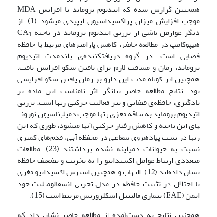
همچنین گزارش شده که اتیدیوم بروماید با افزایش MDA
موجب افزایش میزان پراکسیداسیون لیپیدی می­شود (1). از
دیگر عوارض ناشی از تزریق اتیدیوم بروماید در ناحیه ­CA
1
هیپوکامپ در مطالعه حاضر، کاهش پارامترهای مرتبط با حافظه
فضایی است. در گروه دریافت­کننده‌ی بلند­مدت اتیدیوم
بروماید، زمان و مسافت لازم برای یافتن سکو افزایش یافت.
همچنین اثر کوتاه مدت این دارو بر زمان یافتن سکو افزایشی
بود. نتایج مطالعه حاضر بیانگر اثر نامناسب این ماده بر
یادگیری، حافظه‌ی فضایی و نیز فعالیت حرکتی رت­ها است. تزریق
اتیدیوم بروماید به ساقه مغزی رت­ها موجب دمیلیناسیون نورون­
های این ناحیه و کاهش رفتار حرکتی آنها می­شود، طوری که این
رت­ها در تست پیاده­روی شعاعی در محفظه آبی، قدم‌های کمتری
نسبت به حیوانات دمیلینه نشده برداشتند (23). مطالعات
متعددی ارتباط عوامل اکسیداتیو را به تخریب و تضعیف حافظه
نشان داده‌اند (12). التهاب و همچنین استرس اکسیداتیو مغزی
با اختلال در تثبیت حافظه در مدل تجربی انسفالومیلیت خود
ایمن (EAE) بیماری مالتیپل اسکلروزیس مرتبط است (15).
همچنین نتایج به‌ دست‌آمده از مطالعه حاضر نشان داد که