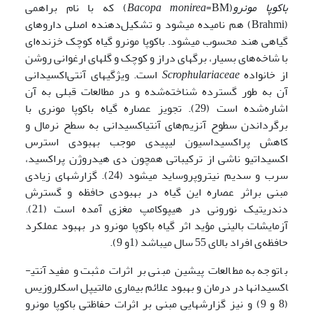
باکوپا مونرو
­(
Bacopa monirea
=BM) که با نام براهمی
(Brahmi) هم نامیده می­شود و تشکیل‌دهنده اصلی داروهای
گیاهی هند محسوب می­شود. باکوپا مونرو گیاه کوچک خزنده‌ای
با شاخه‌های بسیار، برگهای دراز و کوچک و گلهای ارغوانی روشن
از خانواده
Scrophulariaceae
است. ویژگی­های آنتی‌اکسیدانی
آن به طور گسترده شناخته‌شده و در مطالعات قبلی به آن
اشاره‌شده است (29). تجویز عصاره گیاه باکوپا مونری با
برگرداندن سطوح آنزیم‌های آنتی­اکسیدانی به سطح نرمال و
کاهش پراکسیداسیون لیپیدی موجب بهبودی استرس
اکسیداتیو ناشی از ترکیباتی همچون دی هیدروژن پراکسید،
سرب و سدیم نیتروپروساید می­شود (24). گزارش­های زیادی
مبنی براثر عصاره این گیاه در بهبودی حافظه و گسترش
دندریتیک نورونی در هیپوکامپ مغزی آمده است (21).
آزمایشات بالینی مؤید اثر گیاه باکوپا مونرو در بهبود عملکرد
حافظه‌ی افراد بالای 55 سال می­باشد (1و 9).
باتوجه به مطالعات پیشین مبنی بر اثرات مثبت و مفید آنتی­­
اکسیدانها در درمان و بهبود علائم بیماری مالتیپل اسکلروزیس
(8 و 9) و نیز گزارش­هایی مبنی بر اثرات حفاظتی باکوپا مونرو