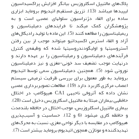
پلاک‌های مالتیپل اسکلروزیس بیانگر افزایش پراکسیداسیون
لیپید­ها می­باشد (13). تزریق مستقیم اتیدیوم بروماید ابزاری
ساده برای القاء دژنراسیون سلول­های عصبی است و به
پژوهشگران کمک می­کند تا فرایندهای دمیلیناسیون و
ریمیلیناسیون را مطالعه کنند (5). این ماده با تولید رادیکال‌های
آزاد و القاء استرس اکسیداتیو می­تواند موجب از بین رفتن
آستروسیت­ها و اولیگودندروسیت­ها شده که وظیفه‌ی کنترل
فرآیندهای دمیلیناسیون و رمیلیناسیون را بر عهده دارند و
درنهایت موجب تضعیف سد خونی-مغزی و نیز دمیلیناسیون
نورونی ‌شود (5). همچنین دمیلیناسیون سمی توسط اتیدیوم
بروماید به طور معمول برای بررسی ظرفیت ترمیمی سیستم
اعصاب مرکزی کاربرد دارد (19). مطالعات تصویربرداری عصبی
نشان داده که آتروفی ناحیه­ی CA1 هیپوکامپ در اختلال
حافظه­ی بیماران مبتلا به مالتیپل اسکاروزیس دخیل است (28).
بیماری مالتیپل اسکلروزیس، موجب اختلال در حافظه بلندمدت
و حافظه کاری می­شود (6 و 12). حساسیت و آسیب‌پذیری
هیپوکامپ در مقایسه با دیگر نواحی مغزی، نسبت به محرک‌های
تهدیدکننده و موتاژن همچون اتیدیوم بروماید بیشتر است (7).