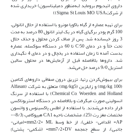
داروی اتیدیوم بروماید (به‌منظور دمیلیناسیون) خریداری شده
از شرکتSigma, St Louis, MO, USA))
برای تهیه عصاره از گیاه باکوپا مونرو با استفاده از حلال اتانولی،
100 گرم پودر برگ­های گیاه در یک لیتر اتانول 80 درصد به مدت
3 روز خیسانده شد. پس از صاف کردن محلول و حذف حلال
تحت خلأ و در دمای C°50 تا 60 در دستگاه سوکسله، عصاره
بدست آمده تا زمان استفاده در یخچال و در دمای 4 نگهداری
شد. داروها بلافاصله قبل از آزمایش‌ها در محلول سالین
استریل 9/0 درصد حل می‌شد.
برای بیهوش‌کردن رت­ها، تزریق درون صفاقی داروهای کتامین
(mg/kg 100) و زایلزین (mg/kg5) متعلق به شرکت (Alfasan
Chemical Co, Woerden, and Holland) با استفاده از سرنگ
انسولینی صورت می­گرفت و بلافاصله در دستگاه استریوتاکسی
قرار داده می‌شدند. با استفاده از اطلس پاکسینوس و واتسون
مختصات مغز رت (25)، مشخصات ناحیه CA1 هیپوکامپ {8/3--
AP= (قدامی- خلفی)، از خط وسط mm2/2+ ML=(میانی-
جانبی)، از سطح جمجمه mm7/2+DV= (شکمی- پشتی)}