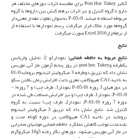
آنالیز Post Hoc Tukey برای مقایسه اثرات دوزهای مختلف هر
دارو با گروه کنترل و نیز اثرات برهم کنش بین داروها با گروه
مربوطه استفاده می­شد. 05/0>P به‌عنوان تفاوت مقدار معنی‌دار
گروه‌ها مورد ملاک قرار می­گرفت. رسم نمودارها با استفاده از
از نرم‌افزار­Excel 2016 صورت می­گرفت.
نتایج
نتایج مربوط به حافظه فضایی:
نمودار1و 2: تحلیل واریانس
یکطرفه وpost hoc Tukey در روز پنجم آزمون ماز آبی موریس
نشان داد که تزریق دوطرفه 3 میکرولیتر اتیدیوم بروماید01/0
به ناحیه CA1 هیپوکامپ مغزی باعث افزایش زمان یافتن سکو
در دوره­های 3 روزه (05/0>P­ نمودار­1، طرف چپ) و 7 روزه( ­
01/0>P، نمودار­1، طرف چپ) و نیز افزایش مسافت طی شده در
دوره 7 روزه (01/0>P، نمودار2، طرف چپ) نسبت به گروه
کنترل شد. نتایج نشان داد که تزریق 3 میکرولیتر اتیدیوم
بروماید در ناحیه CA1 هیپوکامپ در دوره کوتاه مدت و
بلندمدت موجب کاهش عملکرد حافظه فضایی موش­های صحرایی
در ماز آبی موریس می­شود. دوزهای بکار رفته 5و10 میکروگرم