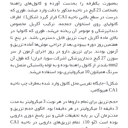
به‌صورت یکطرفه را به‌دست آورده و کانول‌های راهنما
باضخامت 23 گیج در ناحیه مذکور با دقت وارد می­شد، طوری که
درست در سطح بالایی ناحیه CA1 قرار گیرد (شکل1). اطراف
کانول­های روی استخوان جمجمه، ترکیب آکریل مخصوص
دندانپزشکی و مونومر آن ریخته می‌شد، طوری که کانول­ها در
بالای ماده آکریل جهت تزریق قابل دسترس باشد. در پنج تا
هفتمین روز دوره بهبودی بعد از جراحی، موش‌ها آماده تزریق و
آزمون بودند. برای تزریق دارو در روز اجرای آزمون از سر
سوزن 27 گیج دندان‌پزشکی (شرکت سوپا، ایران) که طول آن
mm2 بلندتر از کانول راهنما بوده و به لوله پلاستیکی متصل به
سرنگ همیلتون 10 میکرولیتری بود استفاده می‌شد.
شکل1-جایگاه تقریبی محل کانول وارد شده به‌طرف چپ ناحیه
CA1 هیپوکامپ
حجم تزریق برای تمام داروها در هر نوبت 3 میکرولیتر به مدت
3 دقیقه (1 میکرولیتر در هر دقیقه) بود. الگوی حجم تزریق و
مدت‌زمان آن، بر پایه تحقیقات قبلی و نیز پاسخ دوزی دارویی
بوده است (2و 10). تمام تزریق‌های دارویی در ناحیه CA1