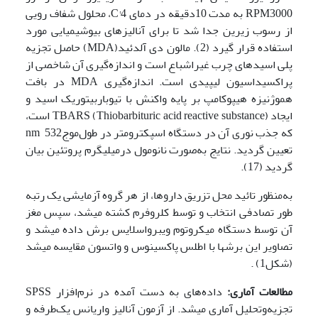
RPM­3000 به مدت 10­دقیقه در دمای­ C°4، محلول شفاف رویی
از رسوب زیرین جدا شد تا برای آنالیزهای بیوشیمیایی مورد
استفاده قرار گیرد (2). مالون دی آلدئید(MDA) حاصل تجزیه
پلی اسیدهای چرب غیراشباع است و اندازه‌گیری آن شاخصی از
پراکسیداسیون لیپیدی است. اندازه‌گیری MDA در بافت
هموژنیزه هیپوکامپ بر پایه واکنش با تیوباربیتوریک اسید و
ایجاد TBARS (Thiobarbituric acid reactive substance) است،
که جذب نوری آن در دستگاه اسپکترومتر در طول‌موجnm 532
تعیین گردید. نتایج به‌صورت نانومول درمیلی­گرم پروتئین بیان
گردید (17).
به‌منظور تائید محل تزریق داروها، از هر گروه آزمایشی یک رتبه
طور تصادفی انتخاب و توسط کلروفرم کشته می­شد، سپس مغز
آن توسط دستگاه میکروتوم ویبرواسلایس برش داده می­شد و
تصاویر این برش­ها با اطلس پاکسینوس و واتسون مقایسه می­شد
(شکل1) .
مطالعات آماری:
داده‌های به دست آمده در نرم‌افزار SPSS
تجزیه‌وتحلیل آماری می­شد. از آزمون آنالیز واریانس یک‌طرفه و