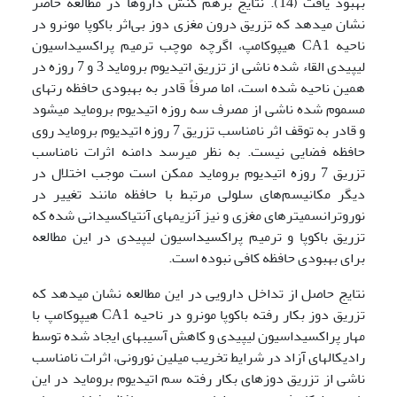
بهبود یافت (14). نتایج برهم کنش داروها در مطالعه حاضر
نشان می­دهد که تزریق درون مغزی دوز بی‌اثر باکوپا مونرو در
ناحیه CA1 هیپوکامپ، اگرچه موچب ترمیم پراکسیداسیون
لیپیدی القاء شده ناشی از تزریق اتیدیوم بروماید 3 و 7 روزه در
همین ناحیه شده است، اما صرفاً قادر به بهبودی حافظه رت­های
مسموم شده ناشی از مصرف سه روزه اتیدیوم بروماید می­شود
و قادر به توقف اثر نامناسب تزریق 7 روزه اتیدیوم بروماید روی
حافظه فضایی نیست. به نظر می­رسد دامنه اثرات نامناسب
تزریق 7 روزه اتیدیوم بروماید ممکن است موجب اختلال در
دیگر مکانیسم‌های سلولی مرتبط با حافظه مانند تغییر در
نوروترانسمیترهای مغزی و نیز آنزیم­های آنتی­اکسیدانی شده که
تزریق باکوپا و ترمیم پراکسیداسیون لیپیدی در این مطالعه
برای بهبودی حافظه کافی نبوده است.
نتایج حاصل از تداخل دارویی در این مطالعه نشان می­دهد که
تزریق دوز بکار رفته باکوپا مونرو در ناحیه CA1 هیپوکامپ با
مهار پراکسیداسیون لیپیدی و کاهش آسیبهای ایجاد شده توسط
رادیکالهای آزاد در شرایط تخریب میلین نورونی، اثرات نامناسب
ناشی از تزریق دوزهای بکار رفته سم اتیدیوم بروماید در این