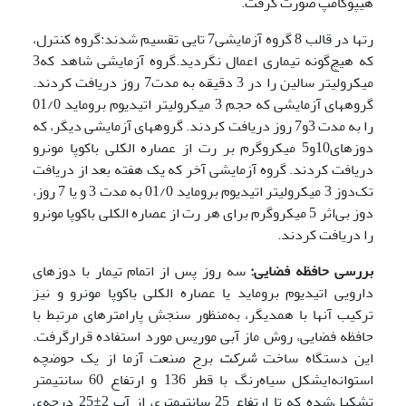
هیپوکامپ صورت گرفت.
رت­ها در قالب 8 گروه آزمایشی7 تایی تقسیم شدند:گروه کنترل،
که هیچ‌گونه تیماری اعمال نگردید.گروه آزمایشی شاهد که3
میکرولیتر سالین را در 3 دقیقه به مدت7 روز دریافت کردند.
گروه­های آزمایشی که حجم 3 میکرولیتر اتیدیوم بروماید 01/0
را به مدت 3و7 روز دریافت کردند. گروه­های آزمایشی دیگر، که
دوزهای­10و5 میکروگرم بر رت از عصاره الکلی باکوپا مونرو
دریافت کردند. گروه آزمایشی آخر که یک هفته بعد از دریافت
تک‌دوز 3 میکرولیتر اتیدیوم بروماید 01/0 به مدت 3 و یا 7 روز،
دوز بی‌اثر 5 میکروگرم برای هر رت از عصاره الکلی باکوپا مونرو
را دریافت کردند.
بررسی حافظه فضایی:
سه روز پس از اتمام تیمار با دوزهای
دارویی اتیدیوم بروماید یا عصاره الکلی باکوپا مونرو و نیز
ترکیب آنها با همدیگر، به‌منظور سنجش پارامترهای مرتبط با
حافظه فضایی، روش ماز آبی موریس مورد استفاده قرارگرفت.
این دستگاه ساخت
شرکت
برج صنعت آزما از یک حوضچه
استوانه‌ای­شکل سیاه‌رنگ با قطر 136 و ارتفاع 60 سانتی­متر
تشکیل‌شده که تا ارتفاع 25 سانتی­متری از آب 2±25 درجه‌ی