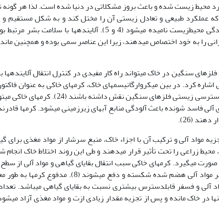
ها وارد محیط زیست شده و باعث بروز مشکلاتی در دنیا شده است. لذا هر گونه ت
مستقیم حیات موجودات زنده را به خطر اندازد آلودگی محیط­زیست نامیده می­شود (4 و 5). آلاینده­ها با سلامت بش
انی را به خود اختصاص می­دهند، زیرا این عناصر سمی بوده و همچنین ماند
 فلزهای سنگین در خاک می­تواند راه کار مفیدی در کنترل انتقال آلاینده­ها ب
کی اشاره کرد. در بین میکروارگانیسم­های خاک، کرم­های خاکی به عنوان فاکتو
زیستی گزارش شده­اند که ممکن است بر تحرک و دسترسی زیستی فلزهای سنگین نقش داشته باشند (24). 
آلی فاسد شونده باعث آلودگی منابع آب­های زیر­زمینی می­شود. کرم­ها قادرند
دهند (26).
تجزیه مواد آلی و ترکیب آن با اجزاء خاک، منبع سرشار از مواد مغذی برای گی
 محیط زراعی را تحت تأثیر قرار می­دهند و طی این روند اختلاط خاک انجام ش
ورت می­گیرد. کرم­های خاکی سبب انتقال بقایای گیاهی و مواد آلی از سطح
به لایه­های زیرین خاک می­باشند و طی این روند بیش­تر مواد آلی هضم شده شکسته و دفع می­شوند (8). مدفوع 
سیم، مواد آلی و فسفر قابل­دسترس بیش­تری نسبت به بقایای گیاهی می­باشد. تعداد