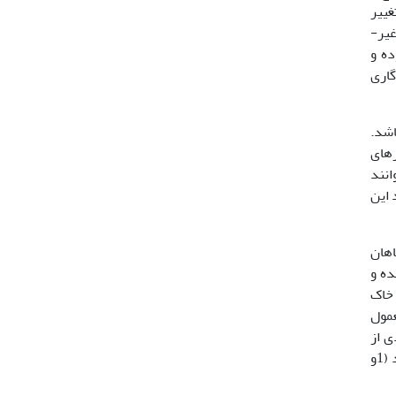
غییر
در ویژگی­های اجزاء تشکیل دهنده محیط به صورتی که عملکرد طبیعی و تعادل زیستی آن را مختل کند و به شکل مستقیم و غیر­
ر مرتبط بوده و
گاری
اشد.
رهای
کرم­های خاکی می­توانند
 این
اهان
ده و
 خاک
کرم­ها به طور معمول
ی از
کرم­های خاکی در شرایط نامساعد می­میرند و اجساد آن­ها در خاک مانده و پس از تجزیه مقدار زیادی ازت و مواد مغذی آزاد می­شود (1و