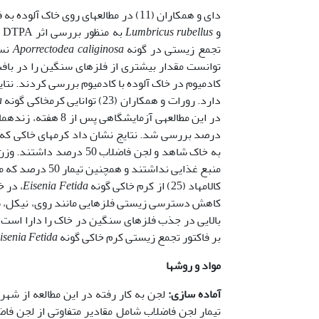
دای و همکاران (11) در مطالعه­ای روی خاک آلوده به فلزهای سنگین Cd، Pb، Zn و Cu از دو گونه کرم خاکی
و
Lumbricus rubellus
ب
تجمع زیستی در گونه
Aporrectodea caliginosa
نسب
کادمیوم در خاک آلوده با کادمیوم بررسی کردند. نتای
دارد. رورات و همکاران (23) توانایی کرم­خاکی گونه
a
منبع غذایی نداش
کالامهاد (25) از کرم ­خاکی گونه
Eisenia Fetida
، در خ
کاهش دسترسی زیستی فلزهایی مانند روی، نیکل، سرب
بر فاکتور تجمع زیستی کرم خاکی گونه
isenia Fetida
مواد و روشها
آماده سازی:
لجن به کار رفته در این مطالعه از ش