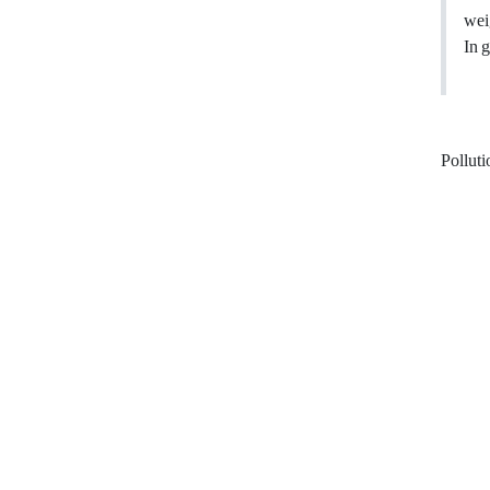
wei
In g
Pollut