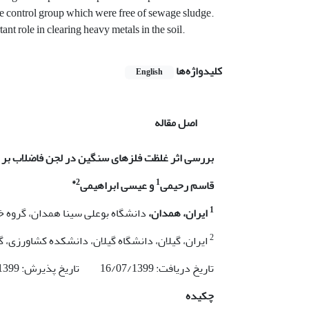
the control group which were free of sewage sludge.
nt role in clearing heavy metals in the soil.
کلیدواژه‌ها
English
اصل مقاله
بررسی اثر غلظت فلز­های سنگین در لجن فاضلاب بر ف
2*
1
قاسم رحیمی
و عیسی ابراهیمی
1
ایران، همدان،
دانشگاه بوعلی سینا همدان، گروه 
2
ایران، گیلان، دانشگاه گیلان، دانشکده کشاورزی، گ
تاریخ دریافت: 16/07/1399 تاریخ پذیرش: 06/09/1399
چکیده