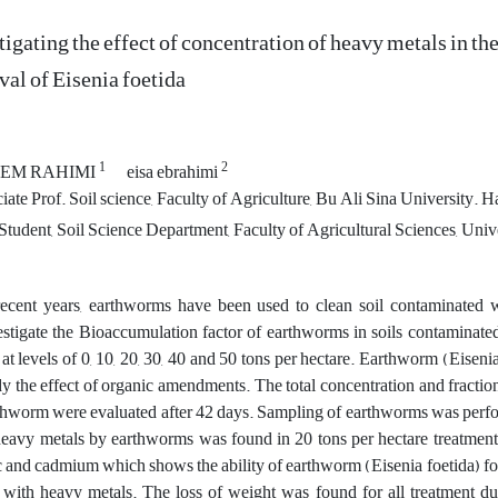
tigating the effect of concentration of heavy metals in th
val of Eisenia foetida
1
2
EM RAHIMI
eisa ebrahimi
ate Prof. Soil science, Faculty of Agriculture, Bu Ali Sina University.
Student, Soil Science Department, Faculty of Agricultural Sciences, Univ
recent years, earthworms have been used to clean soil contaminated 
estigate the Bioaccumulation factor of earthworms in soils contaminat
 at levels of 0, 10, 20, 30, 40 and 50 tons per hectare. Earthworm (Eisenia
dy the effect of organic amendments. The total concentration and fraction
thworm were evaluated after 42 days. Sampling of earthworms was per
heavy metals by earthworms was found in 20 tons per hectare treatment
c and cadmium which shows the ability of earthworm (Eisenia foetida) fo
l with heavy metals. The loss of weight was found for all treatment d