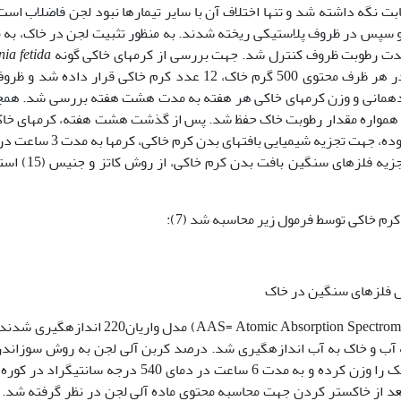
بت نگه داشته شد و تنها اختلاف آن با سایر تیمارها نبود لجن فاضلاب است
 و سپس در ظروف پلاستیکی ریخته شدند. به منظور تثبیت لجن در خاک، به
nia fetida
استفاده شد. در ابتدا کرم­های خاکی توزین شده و در هر ظرف محتوی 500 گرم خاک، 12 عدد کرم­ خاکی قرار داده­
نده­مانی و وزن کرم­های ­خاکی هر هفته به مدت هشت هفته بررسی شد. هم
 و همواره مقدار رطوبت خاک حفظ شد. پس از گذشت هشت هفته، کرم­های­ خاک
خاک جمع­آوری شده، وزن شدند. بعد از تخلیه کامل روده، جهت تجزیه شیمیایی بافت­های بد
با دمای 105 درجه سانتی­گراد خشک شدند. جهت تجزیه فلزهای سنگ
ل فلز­های سنگین در خاک
کتریکی نمونه­ها در نسبت 1 به 5 لجن به آب و خاک به آب اندازه­گیری شد. درصد کربن آلی لجن به روش سوزا
کوره اندازه­گیری شد. در این روش 2 گرم لجن خشک را وزن کرده و به مدت 6 ساعت در دمای 540 درجه سانتی­
د از خاکستر کردن جهت محاسبه محتوی ماده آلی لجن در نظر گرفته شد. 