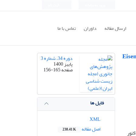
ورود به سامانه
ثبت نام
ارسال مقاله
داوران
تماس با ما
 در لجن فاضلاب بر فاکتور تجمع زیستی و زندمانی کرم خاکی گونه Eisenia
دوره 34، شماره 3
پاییز 1400
صفحه
156-165
فایل ها
XML
اصل مقاله
238.41 K
کتور