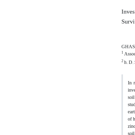
Inves
Survi
GHAS
1
Associ
2
h. D. 
In 
inv
soil
stu
ear
of 
zin
soi