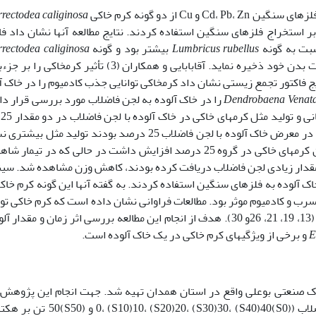
rectodea caliginosa
ه منظور بررسی اثر DTPA بر استخراج فلزهای سنگین استفاده کردند. نتایج مطالعه آن­ها نشان داد ف
ت به گونه
Lumbricus­ rubellus
بیش­تر بود و گونه
rectodea caliginosa
توانست مقدار بیش­تری از فلزهای سنگین را در بافت بدن خود ذخیره نماید. آقابابایی و همکاران (3) تأثیر کرم­
ج فاکتور تجمع زیستی نشان داد کرم­خاکی توانایی جذب کادمیوم را در خاک آ
Dendrobaena Venat
را در خاک آلوده به لجن فاضلاب مورد بررسی قرار دا
درصد بررسی شد. نتایج نشان داد کرم­های خاکی که در معرض خاک آلوده با لجن فاضلاب 25 درصد بودند تولید مثل
به خاک شاهد و لجن فاضلاب 50 درصد داشتند. وزن کرم­های خاکی در گروه 25 درصد افزایش داشت در حالی که در تیم
تند و هم­چنین تیمار 50 درصد که مقدار زیادی لجن فاضلاب دریافت کرده بودند، کاهش وزن مشاهده شد. 
اک آلوده به فلزهای سنگین استفاده کردند. به گفته آن­ها این گونه کرم­ خاک
 و کادمیوم موثر بود. مطالعات فراوانی نشان داده است که کرم خاکی توا
بالایی در جذب فلز­های سنگین در خاک را دارا است (13، 19، 21، 26و 30). هدف از انجام این مطالعه بررسی اثر زمان و مقد
E
و برخی از ویژگی­های کرم خاکی در یک خاک آلوده است.
هرک صنعتی بوعلی واقع در استان همدان تهیه شد. جهت انجام این پژوهش،
تیمار لجن ­فاضلاب شامل مقادیر متفاوتی از لجن فاضلاب (()­10، (S20)20، (S30)­30، (S40)­40