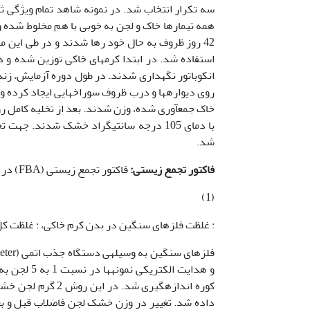
سه تکرار انتخاب شد. در نمونه شاهد تمام ویژگی ثا
همه تیمارها خاک و لجن به خوبی با هم مخلوط شده
42 روز ظروف به حال خود رها شدند و در طی این مدت رطوبت ظروف کنترل شد. جهت بررسی از کرم­های خاکی گونه
انکوباتور نگهداری ­شدند. در طول دوره آزمایش، ز
روی دیواره­ها و درب ظروف سوراخ­هایی ایجاد ­کرده
شد.
فاکتور تجمع زیستی:
فاکتور تجمع زیستی (F­BA) در کرم ­خاکی توسط فرمول زیر محاسبه شد (7):
(1)
: غلظت فلز­های سنگین در بدن کرم خاکی، : غلظت ک
و هدایت ال
داده شد. تغییر در وزن خشک لجن فاضلاب قبل و بع