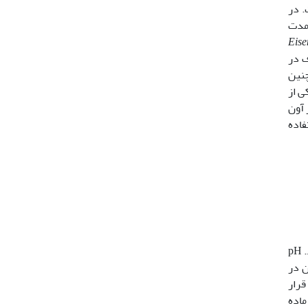
. در
 مدت
Eise
 شد و ظروف در
چنین
ی از
ن کرم ­­خاکی، کرم­ها به مدت 3 ساعت در آون
ین بافت بدن کرم­ خاکی، از روش کاتز و جنیس (15) استفاده
فلزهای سنگین به وسیله­ی دستگاه جذب ­اتمی (AAS= Atomic Absorption Spectrometer) مدل واریان220 اندازه­گیری شدند. pH
ندن در
گراد در کوره قرار
ماده