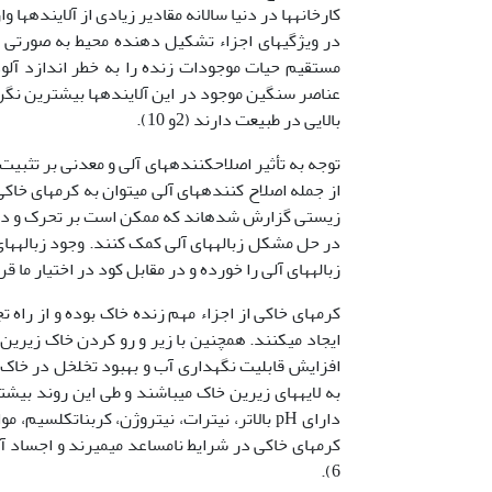
کارخانه­ها در دنیا سالانه مقادیر زیادی از آلاینده­
عناصر سنگین موجود در این آلاینده­ها بیشترین نگر
بالایی در طبیعت دارند (2و 10).
توجه به تأثیر اصلاح­کننده­های آلی و معدنی بر تثبیت
از جمله اصلاح­ کننده­های آلی می­توان به کرم­های خا
در حل مشکل زباله­های آلی کمک کنند. وجود زباله­های 
زباله­های آلی را خورده و در مقابل کود در اختیار ما قرار 
کرم­های خاکی از اجزاء مهم زنده خاک بوده و از راه 
ایجاد می­کنند. همچنین با زیر و رو کردن خاک زیرین،
افزایش قابلیت نگهداری آب و بهبود تخلخل در خاک ص
دارای pH بالاتر، نیترات، نیتروژن، کربنات­کل
6).