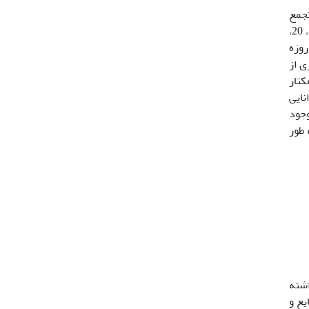
تجمع
زیستی و زنده­مانی کرم خاکی در خاک آلوده به فلزهای سنگین است. ابتدا لجن فاضلاب حاوی فلزهای سنگین در مقادیر 0، 10، 20،
روزه
ی از
رم­های خاکی، مربوط به تیمار 20 تن بر هکتار
نایی
وجود
 طور
شته
یع و