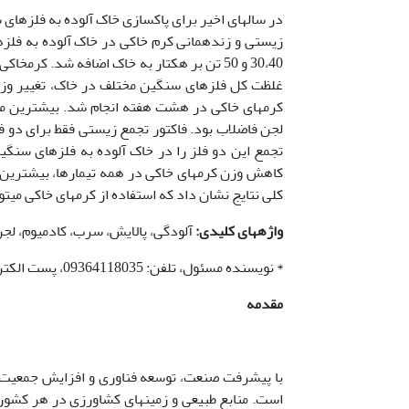
در سال­های اخیر برای پاکسازی خاک آلوده به فلزهای 
30،40 و 50 تن بر هکتار به خاک اضافه شد. کرم­خاکی گونه
غلظت کل فلزهای­ سنگین مختلف در خاک، تغییر وزن،
لجن فاضلاب بود. فاکتور تجمع زیستی فقط برای دو فلز
تجمع این دو فلز را در خاک آلوده به فلزهای سنگ
کاهش وزن کرم­های خاکی در همه تیمارها، بیش­ترین 
کلی نتایج نشان داد که استفاده از کرم­های خاکی می
واژه­های کلیدی:
آلودگی، پالایش، سرب، کادمیوم، لج
* نویسنده مسئول، تلفن: 09364118035، پست الکترونیکی:
مقدمه
با پیشرفت صنعت، توسعه فناوری و افزایش جمعیت
است. منابع طبیعی و زمین­های کشاورزی در هر کشوری