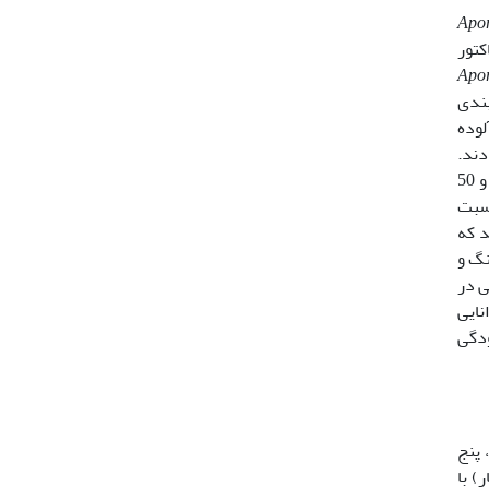
Apor
اکتور
Apor
خاکی را بر جزءبندی
لوده
دند.
در این مطالعه­ی آزمایشگاهی پس از 8 هفته، زنده­مانی و تولید­ مثل کرم­های خاکی در خاک آلوده با لجن فاضلاب در دو مقدار 25 و 50
 بیش­تری نسبت
ار شاهد که
سینگ و
ی در
نایی
ار آلودگی
 پنج
S0)0، (S10 و (S50)50 تن بر هکتار) با