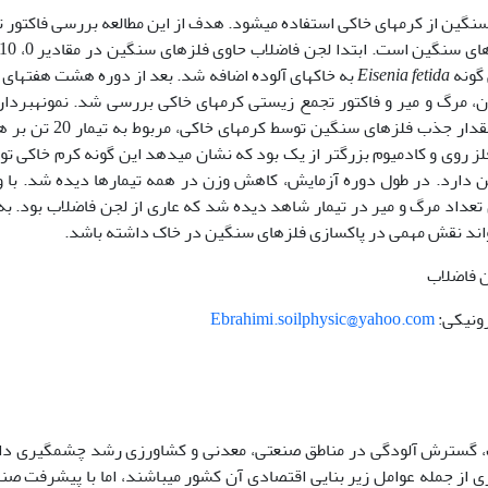
سنگین از کرم­های خاکی استفاده می­شود. هدف از این مطالعه بررسی فاکتور 
Eisenia fetida
به خاک­های آلوده اضافه شد. بعد از دوره هشت هفته­ای 
 مرگ و میر و فاکتور تجمع زیستی کرم­های خاکی بررسی شد. نمونه­بردار
کرم­های خاکی در هشت هفته انجام شد. بیش­ترین مقدار جذب فلزهای سنگین توسط ک
 روی و کادمیوم بزرگ­تر از یک بود که نشان می­دهد این گونه کرم خاکی توا
ین دارد. در طول دوره آزمایش، کاهش وزن در همه تیمارها دیده شد. با 
تعداد مرگ و میر در تیمار شاهد دیده شد که عاری از لجن فاضلاب بود. به
­تواند نقش مهمی در پاکسازی فلزهای سنگین در خاک داشته باشد.
ن فاضلاب
Ebrahimi.soilphysic@yahoo.com
، گسترش آلودگی در مناطق صنعتی، معدنی و کشاورزی رشد چشم­گیری دا
 از جمله عوامل زیر بنایی اقتصادی آن کشور می­باشند، اما با پیشرفت صنا