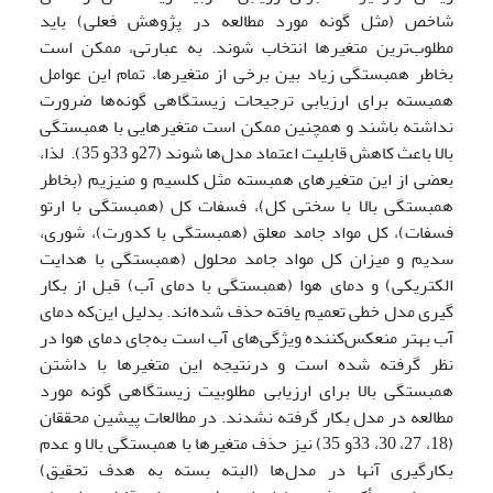
شاخص (مثل گونه مورد مطالعه در پژوهش فعلی) باید
مطلوب‌ترین متغیرها انتخاب شوند. به عبارتی، ممکن است
بخاطر همبستگی زیاد بین برخی از متغیرها، تمام این عوامل
همبسته برای ارزیابی ترجیحات زیستگاهی گونه‌ها ضرورت
نداشته باشند و همچنین ممکن است متغیرهایی با همبستگی
بالا باعث کاهش قابلیت اعتماد مدل‌ها شوند (27و 33و 35). لذا،
بعضی از این متغیرهای همبسته مثل کلسیم و منیزیم (بخاطر
همبستگی بالا با سختی کل)، فسفات کل (همبستگی با ارتو
فسفات)، کل مواد جامد معلق (همبستگی با کدورت)، شوری،
سدیم و میزان کل مواد جامد محلول (همبستگی با هدایت
الکتریکی) و دمای هوا (همبستگی با دمای آب) قبل از بکار
گیری مدل خطی تعمیم یافته حذف شده‌اند. بدلیل این‌که دمای
آب بهتر منعکس‌کننده ویژگی‌های آب است به‌جای دمای هوا در
نظر گرفته شده است و درنتیجه این متغیرها با داشتن
همبستگی بالا برای ارزیابی مطلوبیت زیستگاهی گونه مورد
مطالعه در مدل بکار گرفته نشدند. در مطالعات پیشین محققان
(18، 27، 30، 33و 35) نیز حذف متغیرها با همبستگی بالا و عدم
بکارگیری آنها در مدل‌ها (البته بسته به هدف تحقیق)