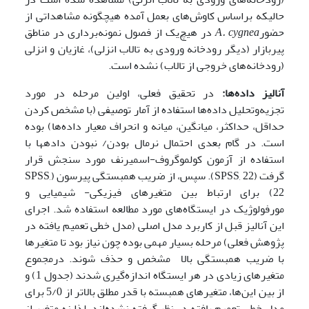
حالیکه براساس کاوش‌های بعمل آمده هیچگونه مشاهداتی از
حضور
cygnea
A.
در هیچ‌یک از فصول نمونه‌برداری در مناطق
پیربازار (دیگر رودخانه ورودی به تالاب انزلی)، غازیان و انزلی
(رودخانه‌های خروجی از تالاب) نشده است.
آنالیز داده‌ها:
در تحقیق فعلی، اولین مرحله در مورد
تجزیه‌وتحلیل داده‌ها استفاده از آمار توصیفی (با مشخص کردن
حداقل، حداکثر، میانگین، میانه و انحراف معیار داده‌ها) بوده
است. در گام بعدی احتمال نرمال بودن/ نبودن داده­ها با
استفاده از آزمون کولموگروف-اسمیرنف مورد سنجش قرار
گرفت (SPSS, 22). سپس، از ضریب همبستگی پیرسون (SPSS,
22) برای ارتباط بین متغیرهای فیزیکی- شیمیایی و
مورفولوژیک در ایستگاه‌های مورد مطالعه استفاده شد. اجرای
این آنالیز قبل از کاربرد مدل اصلی (مدل خطی تعمیم یافته در
پژوهش فعلی) مرحله بسیار مهمی بوده چون نیاز بود تا متغیرها
با ضریب همبستگی بالا مشخص و حذف شوند.
درمجموع
متغیرهای زیادی در هر ایستگاه اندازه‌گیری شدند (جدول 1) و
از بین این‌ها، متغیرهای همبسته با قدر مطلق بالاتر از 5/0 برای
مدل خطی تعمیم یافته در نظر گرفته نشده‌اند. لذا نه متغیر از