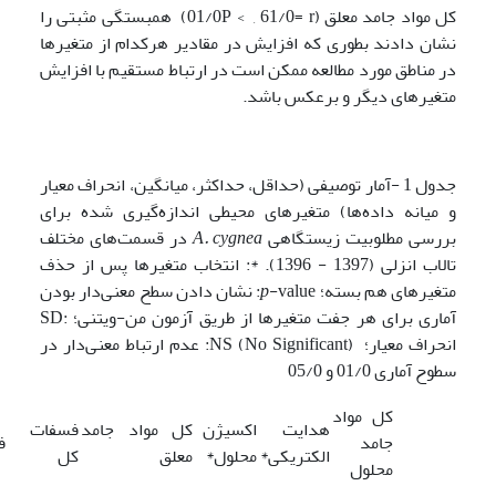
کل مواد جامد معلق (01/0P < , 61/0= r) همبستگی مثبتی را
نشان دادند بطوری که افزایش در مقادیر هرکدام از متغیرها
در مناطق مورد مطالعه ممکن است در ارتباط مستقیم با افزایش
متغیرهای دیگر و برعکس باشد.
جدول 1 -آمار توصیفی (حداقل، حداکثر، میانگین، انحراف معیار
و میانه داده‌ها) متغیرهای محیطی اندازه‌گیری شده برای
بررسی مطلوبیت زیستگاهی
cygnea
A.
در قسمت‌های مختلف
تالاب انزلی (1397 - 1396). *: انتخاب متغیرها پس از حذف
متغیرهای هم بسته؛
p
-value: نشان دادن سطح معنی‌دار بودن
آماری برای هر جفت متغیر‌ها از طریق آزمون من-‌ویتنی؛ :SD
انحراف معیار؛ NS (No Significant): عدم ارتباط معنی‌دار در
سطوح آماری 01/0 و 05/0
کل مواد
هدایت
اکسیژن
کل مواد جامد
فسفات
جامد
ف
الکتریکی*
محلول*
معلق
کل
محلول