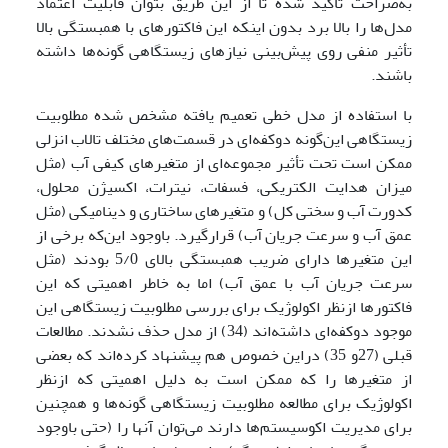
به‌صراحت تأکید شده تا از این طریق بتوان قابلیت اعتماد
مدل‌ها را بالا برد بدون اینکه این فاکتورهای با همبستگی بالا
تأثیر منفی روی پیش‌بینی نیازهای زیستگاهی گونه‌ها داشته
باشند.
با استفاده از مدل خطی تعمیم یافته مشخص شده مطلوبیت
زیستگاهی این‌گونه دوکفه‌ای در قسمت‌های مختلف تالاب انزلی
ممکن است تحت تأثیر مجموعه‌ای از متغیرهای کیفی آب (مثل
میزان هدایت الکتریکی، فسفات، نیترات، اکسیژن محلول،
کدورت آب و سختی کل) و متغیرهای ساختاری و دینامیکی (مثل
عمق آب و سرعت جریان آب) قرارگیرد. باوجود این‌که برخی از
این متغیر‌‌ها دارای ضریب همبستگی بالای 5/0 بودند (مثل
سرعت جریان آب با عمق آب) اما به خاطر اهمیتی که این
فاکتور‌ها ازنظر اکولوژیک برای بررسی مطلوبیت زیستگاهی این
موجود دوکفه‌ای داشته‌اند (34) از مدل حذف نشدند. مطالعات
قبلی (27و 35) دراین خصوص هم پیشنهاد کرده‌اند که بعضی
از متغیرها را که ممکن است به دلیل اهمیتی که ازنظر
اکولوژیک برای مطالعه مطلوبیت زیستگاهی گونه‌ها و همچنین
برای مدیریت اکوسیستم‌ها دارند می‌توان آنها را (حتی باوجود