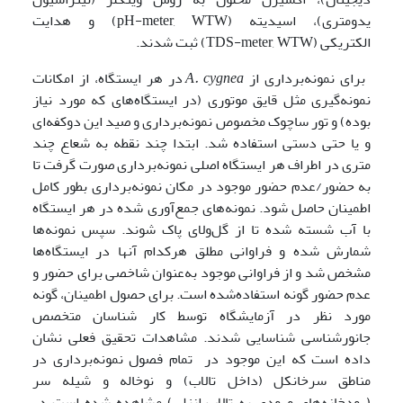
یدومتری)، اسیدیته (pH-meter, WTW) و هدایت
الکتریکی (TDS-meter, WTW) ثبت شدند.
برای نمونه‌برداری از
cygnea
A.
در هر ایستگاه، از امکانات
نمونه‌گیری مثل قایق موتوری (در ایستگاه‌های که مورد نیاز
بوده) و تور ساچوک مخصوص نمونه‌برداری و صید این دوکفه‌ای
و یا حتی دستی استفاده شد. ابتدا چند نقطه به شعاع چند
متری در اطراف هر ایستگاه اصلی‌ نمونه‌برداری صورت گرفت تا
به حضور/عدم حضور موجود در مکان نمونه‌برداری بطور کامل
اطمینان حاصل شود. نمونه‌های جمع‌آوری شده در هر ایستگاه
با آب شسته شده تا از گل‌ولای پاک شوند. سپس نمونه‌ها
شمارش شده و فراوانی‌ مطلق هرکدام آنها در ایستگاه‌ها
مشخص شد و از فراوانی‌ موجود به‌عنوان شاخصی برای حضور و
عدم حضور گونه استفاده‌شده است. برای حصول اطمینان، گونه
مورد نظر در آزمایشگاه توسط کار شناسان متخصص
جانورشناسی شناسایی شدند. مشاهدات تحقیق فعلی نشان
داده است که این موجود در تمام فصول نمونه‌برداری در
مناطق سرخانکل (داخل تالاب) و نوخاله و شیله سر
(رودخانه‌های ورودی به تالاب انزلی) مشاهده شده است در