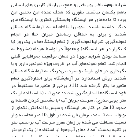
شرایط بوم‌شناختی و ریختی و همچنین ازنظر کاربری‌های انسانی
باهم یکسان نباشند. بطوری که هدف عمده این تحقیق این
بوده تا داده‌های هر ایستگاه وابستگی کمتری با ایستگاه‌های
دیگر داشته باشند. نمونه­ها بلافاصله به آزمایشگاه منتقل
شدند و برای به حداقل رساندن میزان خطا در انجام
نمونه‌گیری، شرایط نمونه‌گیری از تمام ایستگاه‌ها در یک روز (با
3 تکرار در هر ایستگاه) و معمولاً در اواسط هرماه (مشروط به
مساعد بودن شرایط جوی) در همان موقعیت جغرافیایی قبلی
انجام شد. تمام نمونه‌های آب در ظروف ویژه نمونه‌برداری و با
نگهداری در جای تاریک و سرد، بی‌درنگ به آزمایشگاه منتقل
شدند. روش استاندارد در آزمایشگاه برای اندازه‌گیری تمام
متغیرها بکار گرفته شد (11). برخی از متغیرها مستقیماً در
خود ایستگاه‌ها اندازه‌گیری شدند: عمق آب (با استفاده از یک
متر چوبی مدرج)، سرعت جریان آب (با مشخص کردن فاصله‌ای
حدود 10 متر در کنار هر ایستگاه و سپس با انداختن تکه‌ای از
یونولیت به آب، مدت‌زمان طی شده در طول 10 متر محاسبه و از
نسبت مسافت طی شده بر زمان مقرر سرعت آب برحسب متر
بر ثانیه بدست آمد)، دمای آب‌وهوا (با استفاده از یک ترمومتر
دیجیتال)، اکسیژن محلول به روش وینکلر (تیتراسیون