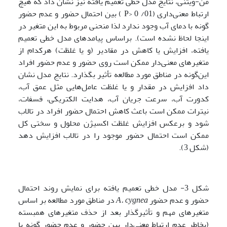
من-ویتنی، نتایج مدل خطی تعمیم یافته نیز نشان داد که هیچ
ارتباط معنی‌داری (01/ 0 <P
) بین احتمال حضور و عدم حضور
گونه با دمای آب وجود ندارد لذا منحنی مربوط به این متغیر در
اینجا لحاظ نشده است). براساس پیامدهای مدل خطی تعمیم
یافته، افزایش یا کاهش در مقادیر (و یا غلظت) هرکدام از
متغیرهای معنی‌دار ممکن است روی حضور و عدم حضور افراد
این‌گونه در مناطق مورد مطالعه تأثیر بگذارد. نتایج مدل نشان
داد افزایش در مقدار و یا غلظت عامل‌هایی مثل عمق آب،
کدورت آب، سرعت جریان آب، هدایت الکتریکی، فسفات،
نیترات ممکن است باعث کاهش احتمال حضور افراد در تالاب
شود و برعکس افزایش غلظت اکسیژن محلول و سختی کل
ممکن است احتمال حضور موجود را در تالاب افزایش دهد
(شکل 3).
شکل 3- مدل خطی تعمیم یافته برای نمایش روند احتمال
حضور و عدم حضور
cygnea
A.
در مناطق مورد مطالعه بر اساس
متغیرهای مهم و تأثیرگذار بعد از حذف متغیرهای همبسته
(بخاطر عدم ارتباط معنی‌دار بین حضور و عدم حضور گونه با