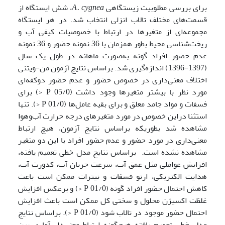
برای بررسی مطلوبیت زیستگاهی
cygnea
A.
، شش ایستگاه از
قسمت‌های مختلف تالاب انزلی انتخاب شد. در هر ایستگاه
مجموعه‌ای از متغیرها در ارتباط با خصوصیات کیفی آب و
ریخت‌شناسی محیط بطور همزمان با 36 نمونه حضور و 36 نمونه
عدم حضور افراد گونه به‌صورت ماهانه در طول یک سال
(1397-1396) اندازه‌گیری شد. براساس نتایج آزمون من-‌ویتنی
اختلاف معنی‌داری در خصوص حضور و عدم حضور دوکفه‌ای
مورد نظر با بیشتر متغیرها وجود داشت (05/0 P <) برای
فسفات و مواد جامد معلق و برای بقیه عامل‌ها (01/0 P <). تنها
استثنا دراین خصوص در مورد متغیرهای درجه حرارت آب‌وهوا
مشاهده شد بطوریکه براساس نتایج آزمون، هیچ ارتباط
معنی‌داری در مورد حضور و عدم حضور افراد با این دو متغیر
مشاهده نشده است. براساس نتایج مدل خطی تعمیم یافته،
افزایش عواملی مثل عمق آب، سرعت جریان آب، کدورت آب،
هدایت الکتریکی، ارتو فسفات و نیترات ممکن است باعث
کاهش احتمال حضور افراد گونه (01/0 P <) و برعکس افزایش
غلظت اکسیژن محلول و سختی کل ممکن است باعث افزایش
احتمال حضور موجود در تالاب شود (01/0 P <). براساس نتایج
مدل خطی تعمیم یافته هیچگونه ارتباط معنی‌دار آماری بین