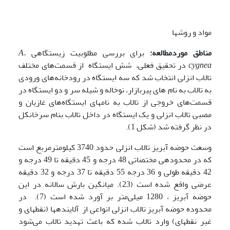
مواد و روشها
مناطق موردمطالعه:
برای بررسی مطلوبیت زیستگاهی
A.
cygnea
در تحقیق فعلی‌، شش ایستگاه از قسمت‌های مختلف
تالاب انزلی انتخاب شد که سه ایستگاه ‌در رودخانه‌های ورودی
به تالاب به نام های پیربازار، نوخاله و شیله سر و دو ایستگاه در
قسمت‌های خروجی از تالاب به نام­های ایستگاه‌های غازیان و
مصبی تالاب انزلی و یک ایستگاه در داخل تالاب بنام سرخانکل
در نظر گرفته شد (شکل 1).
وسعت حوضه آبریز تالاب انزلی حدود 3740 کیلومترمربع است
که در محدوده­ی مختصاتی 48 درجه و 45 دقیقه تا 49 درجه و
42 دقیقه طولی و 36 درجه 55 دقیقه تا 37 درجه و 32 دقیقه
عرضی واقع شده است (23). میانگین بارش سالانه در این
حوضه آبریز ، 1280 میلی‌متر بر آورد شده است (7). در
محدوده حوضه آبریز تالاب انزلی انواعی از آلاینده­ها (نقطه­ای و
غیر نقطه­ای) وارد تالاب شده که باعث تهدید تالاب می‌شود