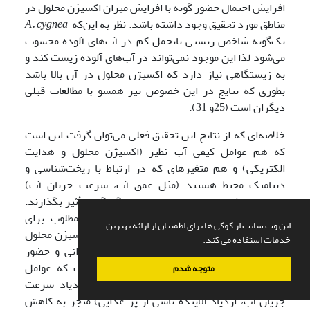
افزایش احتمال حضور گونه با افزایش میزان اکسیژن محلول در
مناطق مورد تحقیق وجود داشته باشد. نظر به این‌که
cygnea
A.
یک‌گونه شاخص زیستی باتحمل‌ کم در آب‌های آلوده محسوب
می‌‌شود لذا این موجود نمی‌‌تواند در آب‌های آلوده زیست کند و
به زیستگاهی نیاز دارد که اکسیژن محلول در آن بالا باشد
بطوری که نتایج در این خصوص نیز همسو با مطالعات قبلی
دیگران است (25و 31).
خلاصه‌ای که از نتایج این تحقیق فعلی می‌توان گرفت این است
که هم عوامل کیفی آب نظیر (اکسیژن محلول و هدایت
الکتریکی) و هم متغیرهای که در ارتباط با ریخت‌شناسی و
دینامیک محیط هستند (مثل عمق آب، سرعت جریان آب)
می‌توانند بطور همزمان در انتخاب زیستگاه گونه تأثیر بگذارند.
براساس نتایج حاصله، در جاهایی که عوامل مطلوب برای
این وب سایت از کوکی ها برای اطمینان از ارائه بهترین
زیستگاه جانور فراهم است (نظیر ازدیاد غلظت اکسیژن محلول
خدمات استفاده می کند.
و کلسیم) منجر به افزایش رشد، افزایش فراوانی و حضور
موجود شده است. برعکس در مناطقی از تالاب که عوامل
متوجه شدم
بازدارنده حکمفرما است (مثل ازدیاد عمق، ازدیاد سرعت
جریان آب، ازدیاد آلاینده ناشی از پر غذایی) منجر به کاهش