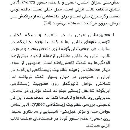
پیش‌بینی میزان احتمال حضور و یا عدم حضور
cygnea
A.
در
مناطق مختلف تالاب انزلی است. مدل خطی تعمیم ‌یافته نوعی
تعمیم رگرسیون خطی است و برای داده‌هایی که از پراکنش غیر
نرمال پیروی می‌کنند استفاده می‌شوند (24).
cygnea
نقش مهمی را در زنجیره و شبکه غذایی
اکوسیستم‌های تالابی ایفا می‌کند. با توجه به اینکه در
سالیان اخیر جمعیت این‌گونه آبزی منحصربه‌فرد و مهم در
تالاب انزلی به دلایل مختلفی ازجمله ازدیاد بیش‌ازحد
آلودگی‌ها به شدت کاهش‌یافته است. همچنین از سوی
دیگر مطالعات در زمینه مطلوبیت زیستگاهی این‌گونه در
ایران و همچنین در جهان بسیار اندک می‌باشد لذا
شناختن عوامل تأثیرگذار روی مطلوبیت زیستگاهی
این‌گونه شاخص زیستی می­تواند کمک مؤثری در مسائل
مدیریتی رودخانه‌ها و تالاب‌ها کند. لذا هدف عمده این کار
تحقیقی، بررسی مطلوبیت زیستگاهی
cygnea
A.
براساس
عوامل مهم و مؤثر (فیزیکی- شیمیایی و ساختاری محیط)
روی حضور/ عدم حضور گونه در قسمت‌های مختلف تالاب
انزلی می­باشد.