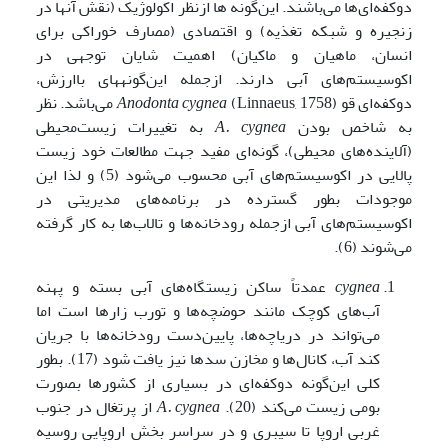
دوکفه‌ای‌ها می‌باشند. این‌گونه ها ازنظر اکولوژیک (نقش آنها در
زنجیره و شبکه تغذیه) و اقتصادی (مصارف خوراکی برای
انسان، ماهیان و ماکیان) اهمیت شایان توجهی در
اکوسیستم‌های آبی دارند. ازجمله این‌گونه­های باارزش،
دوکفه‌ای قو
cygnea
Anodonta
(Linnaeus, 1758) می‌باشد. نظر
به شاخص بودن
cygnea
A.
به تغییرات زیست‌محیطی
(آلاینده‌های محیطی)، گونه‌ای مفید جهت مطالعات خود زیست
پالایی در اکوسیستم‌های آبی محسوب می‌شود (5) و لذا این
موجودات بطور گسترده در برنامه‌های مدیریتی در
اکوسیستم‌های آبی ازجمله رودخانه‌ها و تالاب‌ها به کار گرفته
می‌شوند (6).
cygnea
عمدتاً ساکن زیستگاه‌های آبی بسته و پهنه
آب‌های کوچک مانند حوضچه‌ها و تورب زارها است اما
می‌تواند در دریاچه‌ها، پایین‌دست رودخانه‌ها با جریان
کند آب، کانال‌ها و مخازن سدها نیز یافت شود (17). بطور
کلی این‌گونه دوکفه‌ای در بسیاری از کشورها بصورت
بومی زیست می‌کند (20).
cygnea
A.
از پرتغال در جنوب
غربی اروپا تا سیبری و در سراسر بخش اروپایی روسیه