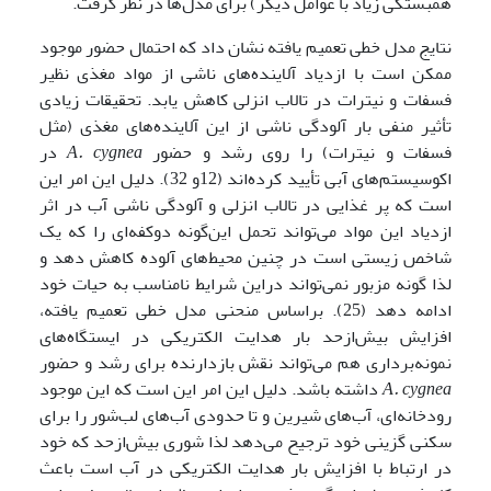
همبستگی زیاد با عوامل دیگر) برای مدل‌ها در نظر گرفت.
نتایج مدل خطی تعمیم یافته نشان داد که احتمال حضور موجود
ممکن است با ازدیاد آلاینده‌های ناشی از مواد مغذی نظیر
فسفات و نیترات در تالاب انزلی کاهش یابد. تحقیقات زیادی
تأثیر منفی بار آلودگی ناشی از این آلاینده‌های مغذی (مثل
فسفات و نیترات) را روی رشد و حضور
cygnea
A.
در
اکوسیستم‌های آبی تأیید کرده‌اند (12و 32). دلیل این امر این
است که پر غذایی در تالاب انزلی و آلودگی ناشی آب در اثر
ازدیاد این مواد می‌تواند تحمل این‌گونه دوکفه‌ای را که یک
شاخص زیستی است در چنین محیط‌های آلوده کاهش دهد و
لذا گونه مزبور نمی‌تواند دراین شرایط نامناسب به حیات خود
ادامه دهد (25). براساس منحنی مدل خطی تعمیم یافته،
افزایش بیش‌ازحد بار هدایت الکتریکی در ایستگاه‌های
نمونه‌برداری هم می‌تواند نقش بازدارنده برای رشد و حضور
cygnea
A.
داشته باشد. دلیل این امر این است که این موجود
رودخانه‌ای، آب‌های شیرین و تا حدودی آب‌های لب‌شور را برای
سکنی گزینی خود ترجیح می‌دهد لذا شوری بیش‌ازحد که خود
در ارتباط با افزایش بار هدایت الکتریکی در آب است باعث