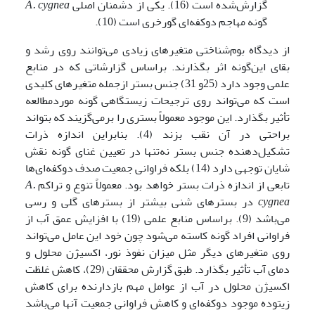
گزارش‌شده است (16). یکی‌ از دشمنان اصلی‌
cygnea
A.
گونه مهاجم دوکفه‌ای گورخری است (10).
از دیدگاه بوم‌شناختی متغیرهای زیادی می‌توانند روی رشد و
بقای این‌گونه اثر بگذارند. براساس گزارشاتی که در منابع
علمی وجود دارد (25و 31) جنس بستر ازجمله متغیرهای کلیدی
است که می‌تواند روی ترجیحات زیستگاهی گونه موردمطالعه
تأثیر بگذارد. این موجود معمولاً بستری را برمی‌گزیند که بتواند
براحتی در آن نقب بزند (4). بنابراین اندازه ذرات
تشکیل‌دهنده جنس بستر نه‌تنها در تعیین غنای گونه نقش
شایان توجهی دارد (14) بلکه فراوانی جمعیت صدف دوکفه‌ای‌ها
تابعی از اندازه ذرات بستر خواهد بود. معمولاً تنوع و تراکم
A.
cygnea
در بسترهای شنی بیشتر از بسترهای گلی و رسی
می‌باشد (9). براساس منابع علمی (19) با افزایش عمق آب از
فراوانی افراد گونه کاسته می‌شود چون خود این عامل می‌تواند
روی متغیرهای دیگر مثل میزان نفوذ نور، اکسیژن محلول و
دمای آب تأثیر بگذارد. طبق گزارش محققان (29)، کاهش غلظت
اکسیژن محلول در آب از عوامل مهم بازدارنده برای کاهش
زیتوده موجود دوکفه‌ای و کاهش فراوانی جمعیت آنها می‌باشد