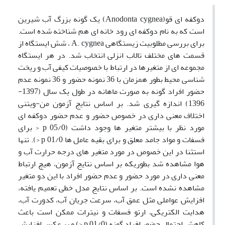
دوکفه ای قو(Anodonta cygnea) یک گونه بزرگ آب شیرین
است که به نام دوکفه ای رود خانه ای هم شناخته شده است.
برای بررسی مطلوبیت زیستگاهی A. cygnea ، شش ایستگاه از
قسمت های مختلف تالاب انزلی انتخاب شد. در هر ایستگاه
مجموعه ای از متغیرها در ارتباط با خصوصیات کیفی آب و ریخت
شناسی محیط بطور همزمان با 36 نمونه حضور و 36 نمونه عدم
حضور افراد گونه به صورت ماهانه در طول یک سال (1397-
1396) اندازه گیری شد. بر اساس نتایج آزمون من-‌ویتنی
اختلاف معنی‌ داری در خصوص حضور و عدم حضور دوکفه ای
مورد نظر با بیشتر متغیر ها وجود داشت (05/0 p < برای
فسفات و مواد جامد معلق و برای بقیه عامل ها 01/0 p <). تنها
استثنا در این خصوص در مورد متغیر های درجه حرارت آب و
هوا مشاهده شد بطوریکه بر اساس نتایج آزمون، هیچ ارتباط
معنی‌ داری در مورد حضور و عدم حضور افراد با این دو متغیر
مشاهده نشده است. بر اساس نتایج مدل خطی تعمیم یافته،
افزایش عواملی مثل عمق آب، سرعت جریان آب، کدورت آب،
هدایت الکتریکی، ارتو فسفات و نیترات ممکن است باعث
کاهش احتمال حضور افراد گونه (01/0 p <) و بر عکس افزایش