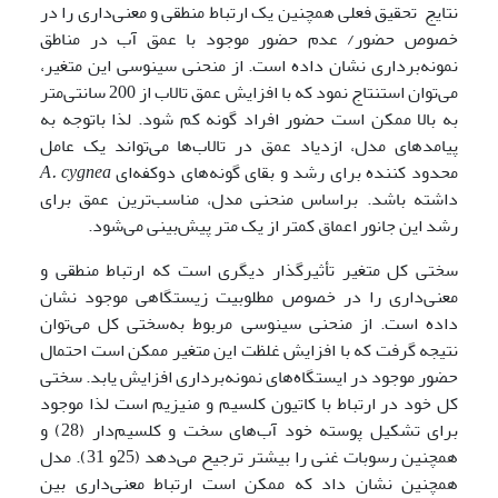
نتایج تحقیق فعلی همچنین یک ارتباط منطقی و معنی‌داری را در
خصوص حضور/ عدم حضور موجود با عمق آب در مناطق
نمونه‌برداری نشان داده است. از منحنی سینوسی این متغیر،
می‌توان استنتاج نمود که با افزایش عمق تالاب از 200 سانتی‌متر
به بالا ممکن است حضور افراد گونه کم شود. لذا باتوجه به
پیامدهای مدل، ازدیاد عمق‌ در تالاب‌ها می‌تواند یک عامل
محدود کننده برای رشد و بقای گونه‌های دوکفه‌ای
cygnea
A.
داشته باشد. براساس منحنی مدل، مناسب‌ترین عمق برای
رشد این جانور اعماق کمتر از یک متر پیش‌بینی می‌شود.
سختی کل متغیر تأثیرگذار دیگری است که ارتباط منطقی و
معنی‌داری را در خصوص مطلوبیت زیستگاهی موجود نشان
داده است. از منحنی سینوسی مربوط به‌سختی کل می‌‌توان
نتیجه گرفت که با افزایش غلظت این متغیر ممکن است احتمال
حضور موجود در ایستگاه‌های نمونه‌برداری افزایش یابد. سختی
کل خود در ارتباط با کاتیون کلسیم و منیزیم است لذا موجود
برای تشکیل پوسته خود آب‌های سخت و کلسیم‌دار (28) و
همچنین رسوبات غنی را بیشتر ترجیح می‌‌دهد (25و 31). مدل
همچنین نشان داد که ممکن است ارتباط معنی‌داری بین