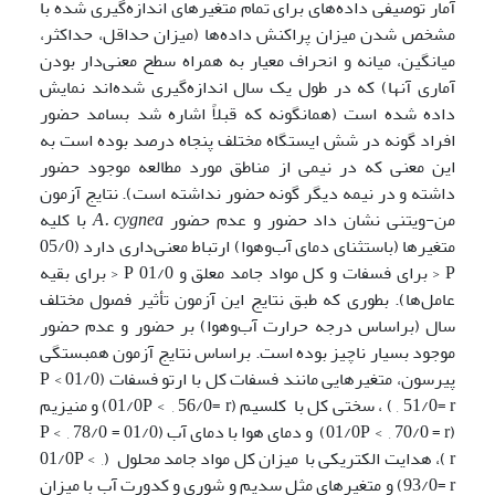
آمار توصیفی داده‌های برای تمام متغیرهای اندازه‌گیری شده با
مشخص شدن میزان پراکنش داده‌ها (میزان حداقل، حداکثر،
میانگین، میانه و انحراف معیار به همراه سطح معنی‌دار بودن
آماری آنها) که در طول یک سال اندازه‌گیری شده‌اند نمایش
داده شده است (همانگونه که قبلاً اشاره شد بسامد حضور
افراد گونه در شش ایستگاه مختلف پنجاه درصد بوده است به
این معنی که در نیمی از مناطق مورد مطالعه موجود حضور
داشته و در نیمه دیگر گونه حضور نداشته است). نتایج آزمون
من-ویتنی نشان داد حضور و عدم حضور
cygnea
A.
با کلیه
متغیرها (باستثنای دمای آب‌وهوا) ارتباط معنی‌داری دارد (05/0
P
< برای فسفات و کل مواد جامد معلق و 01/0 P < برای بقیه
عامل‌ها). بطوری که طبق نتایج این آزمون تأثیر فصول مختلف
سال (براساس درجه حرارت آب‌وهوا) بر حضور و عدم حضور
موجود بسیار ناچیز بوده است. براساس نتایج آزمون همبستگی
پیرسون، متغیرهایی مانند فسفات کل با ارتو فسفات (01/0 P <
, 51/0= r) ، سختی کل با کلسیم (01/0P < , 56/0= r) و منیزیم
(01/0P < , 70/0 = r) و دمای هوا با دمای آب (01/0 P < , 78/0 =
r)، هدایت الکتریکی با میزان کل مواد جامد محلول (01/0P
< ,
93/0= r) و متغیرهای مثل سدیم و شوری و کدورت آب با میزان