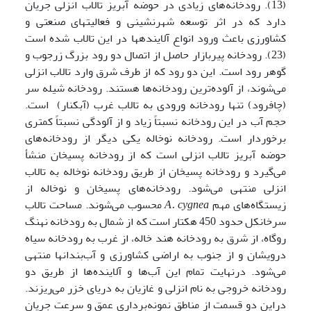
(13). رودخانه‌های زیادی در حوضه آبریز تالاب انزلی جریان
دارد که در اثر توسعه­ شهرنشینی و فعالیت­های صنعتی و
کشاورزی باعث ورود انواع آلاینده­ها در این تالاب شده است
(23). رودخانه پیربازار حاصل از اتصال دو رود بزرگ زرجوب و
گوهر رود است. این دو رود که از طرف شرق وارد تالاب انزلی
می‌شوند، از آلوده‌ترین رودخانه‌ها هستند. رودخانه شیله سر
(چافرود) تنها رودخانه ورودی به تالاب غرب (آبکنار) است.
حجم آب در این رودخانه نسبتاً زیاد و از آلودگی نسبتاً کمتری
برخوردار است. رودخانه نوخاله یکی دیگر از رودخانه‌های
حوضه آبریز تالاب انزلی است که از رودخانه پسیخان منشأ
می‌گیرد و رودخانه پسیخان از طریق رودخانه نوخاله به تالاب
انزلی منتهی می‌شود. رودخانه‌های پسیخان و نوخاله از
زیستگاه‌های مهم
cygnea
A.
محسوب می‌‌شوند. مساحت تالاب
سرخانکل حدود 450 هکتار است که از شمال به رودخانه نهنگ
روگاه، از شرق به رودخانه هند خاله، از غرب به رودخانه سیاه
درویشان و از جنوب به اراضی کشاورزی و آب‌بندان­ها منتهی
می‌شود. درنهایت تمام این آب‌ها و آلاینده‌ها از طریق دو
رودخانه خروجی به نام انزلی و غازیان به دریای خزر می‌ریزند.
دراین دو قسمت از مناطق نمونه‌برداری عمق و سرعت جریان