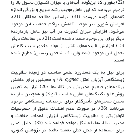
(22) بطوری که این‌گونه، آب‌های با میزان اکسیژن محلول بالا را
ترجیح می‌دهد که این عامل موجب رشد سریع و بزرگی اندازه
کفه‌های گونه می‌شود (31). براساس مطالعه محققان (21)،
افزایش شوری نیز موجب کاهش تراکم جمعیت این موجود
می‌شود. افزایش میزان کدورت در آب نیز عامل بازدارنده
دیگر برای این موجود قلمداد شده است (21). در مطالعات دیگر
(15) افزایش آلاینده‌های ناشی از مواد مغذی سبب کاهش
تحمل این موجود (به‌عنوان یک شاخص زیستی)‌ مطرح شده
است.
برای نیل به یک دستاورد علمی مناسب در زمینه مطلوبیت
زیستگاهی آبزیان (مثل
cygnea
A.
) و همچنین برای داشتن
برنامه‌های صحیح مدیریتی در تالاب‌ها (26) نیاز به تعیین
روش‌ها و تکنیک‌های آماری مناسب (2و 3) و همچنین نیاز به
تعیین متغیرهای تأثیرگذار برای ترجیحات زیستگاهی موجود
می‌باشد (36). در صورت عدم اطلاعات دقیق از خصوصیات
اکولوژیکی و مطلوبیت زیستگاهی آبزیان، اهداف حفاظت و
مدیریت تالاب‌ها با مشکل مواجه خواهد شد (35). دلیل اصلی
برای استفاده از مدل خطی تعمیم ‌یافته در پژوهش کنونی،