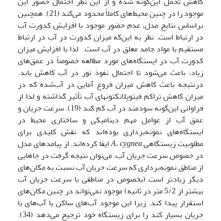
کاهش تحمل این‌گونه شده و از این نظر احتمال حضور این
موجود را در چنین محیط‌های کاملاً محدود می‌کند (21). همچنین
براساس نتایج مدل، عدم حضور موجود با افزایش کدورت آب
در ارتباط است. نظر به این‌که میزان کدورت در آب در ارتباط
مستقیم با مواد جامد معلق در آب است. لذا با افزایش میزان
کدورت آب در ایستگاه‌های مورد مطالعه خصوصاً در عمق‌های
زیاد، باعث می‌شود تا احتمال نفوذ نور در آب کاهش یابد.
درنتیجه باعث کاهش میزان فروغ آمایی در آب‌شده که در
میزان کاهش تراکم فیتوپلانکتون­های آب تأثیر گذاشته و لذا از
فراوانی این‌گونه سودمند در آب کم کند (19). سرعت جریان و
عمق آب از عوامل مهم دینامیکی و ساختاری محیط در
ایستگاه‌های نمونه‌برداری بوده‌اند که نقش کلیدی برای
مطلوبیت زیستگاهی
cygnea
A.
ایفا کرده‌اند. از پیامدهای مدل
در خصوص سرعت جریان آب، می‌توان نتیجه گرفت در جاهایی
از مناطق نمونه‌برداری که سرعت جریان آب نسبت به مکان‌های
دیگر زیادتر است (بخصوص در مناطقی با سرعت جریان آب
بیشتر از 5/2 متر در ثانیه) موجود نمی‌تواند در چنین مکان‌های
استقرار پیدا کند. زیرا این موجود آب‌های ساکن یا آب‌های با
جریان بسیار کند را برای زیستگاه خود ترجیح می‌دهد (34).