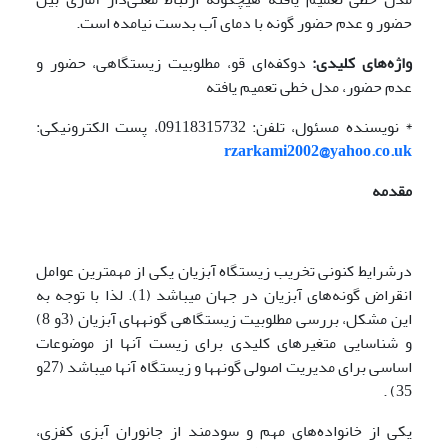
حضور و عدم حضور گونه با دمای آب بدست نیامده است.
واژه‌های کلیدی:
دوکفه‌ای قو، مطلوبیت زیستگاهی، حضور و
عدم حضور، مدل خطی تعمیم یافته
* نویسنده مسئول، تلفن: 09118315732، پست الکترونیکی:
rzarkami2002@yahoo.co.uk
مقدمه
درشرایط کنونی تخریب زیستگاه آبزیان یکی از مهمترین عوامل
انقراض گونه‌های آبزیان در جهان می­باشد (1). لذا با توجه به
این مشکل، بررسی مطلوبیت زیستگاهی گونه­های آبزیان (3و 8)
و شناسایی متغیرهای کلیدی برای زیست آنها از موضوعات
اساسی برای مدیریت اصولی گونه­ها و زیستگاه آنها می­باشد (27و
35) .
یکی از خانواده‌های مهم و سودمند از جانوران آبزی کفزی،