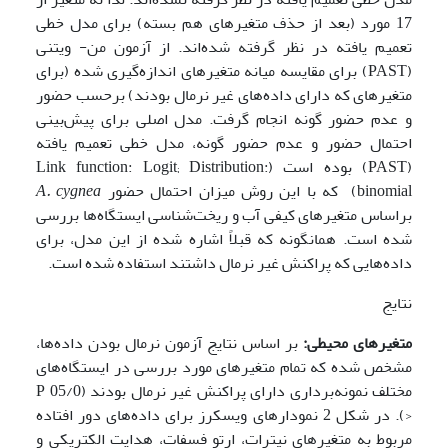
17 مورد (بعد از حذف متغیرهای هم بسته) برای مدل خطی
تعمیم یافته در نظر گرفته شده‌اند. از آزمون من- ویتنی
(PAST) برای مقایسه میانه متغیرهای اندازه‌گیری شده (برای
متغیرهای که دارای داده‌های غیر نرمال بودند) برحسب حضور
و عدم حضور گونه انجام گرفت. مدل اصلی برای پیش‌بینی
احتمال حضور و عدم حضور گونه، مدل خطی تعمیم یافته
(PAST) بوده است (Link function: Logit; Distribution:
binomial) که با این روش میزان احتمال حضور
cygnea
A.
براساس متغیرهای کیفی آب و ریخت‌شناسی ایستگاه‌ها بررسی
شده است. همانگونه که قبلاً اشاره شده از این مدل، برای
داده‌هایی که پراکنش غیر نرمال داشتند استفاده شده است.
نتایج
متغیرهای محیطی:
بر اساس نتایج آزمون نرمال بودن داده‌ها،
مشخص شده که تمام متغیرهای مورد بررسی در ایستگاه‌های
مختلف نمونه‌برداری دارای پراکنش غیر نرمال بودند (05/0 P
<). در شکل 2 نمودارهای ویسکرز برای داده‌های دور افتاده
مربوط به متغیرهای نیترات، ارتو فسفات، هدایت الکتریکی و