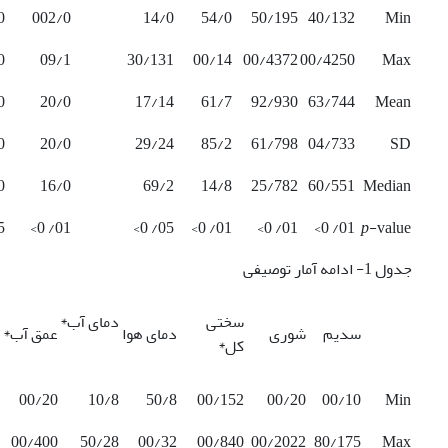
0
002/0
14/0
54/0
50/195
40/132
Min
0
09/1
30/131
00/14
00/4372
00/4250
Max
0
20/0
17/14
61/7
92/930
63/744
Mean
0
20/0
29/24
85/2
61/798
04/733
SD
0
16/0
69/2
14/8
25/782
60/551
Median
0>
01/ 0>
05/ 0>
01/ 0>
01/ 0>
01/ 0>
p
-value
جدول 1- ادامه آمار توصیفی
سختی
دمای آب*
سدیم
شوری
دمای هوا
عمق آب*
کل*
00/20
10/8
50/8
00/152
00/20
00/10
Min
00/400
50/28
00/32
00/840
00/2022
80/175
Max