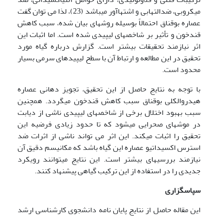
میکروبی، ضدالتهابی و اشتهاآور می­باشد (23)، لذا می توان گفت
عصاره بوقناق احتمالاً بوسیله روش­های بیان شده، سبب کاهش
قندخون و تأثیر بر شاخص­های لیپیدی شده است. اما اثبات این
اثر نیازمند تحقیقات بیشتر است. گزارش درباره گیاه مورد
تحقیق در این مطالعه و ارتباط آن با سطح لیپیدهای سرمی بسیار
محدود است.
با توجه به نتایج حاصل از این تحقیق، تجویز دهانی عصاره
هیدروالکلی بوقناق سبب کاهش قندخون می­گردد. همچنین
سبب بهبود اختلال برخی از شاخص­های لیپیدی ناشی از دیابت
در موش­های صحرایی می­شود که تا حدود زیادی فرضیه این
تحقیق را اثبات می­کند. این اثر می تواند ناشی از اثرات ضد
استرس اکسیداتیو عصاره این گیاه باشد که مکانیسم دقیق آن
نیازمند بررسی­های بیشتر است. این نتایج می­توانند رویکرد
جدیدی را در استفاده از این ترکیب گیاهی پیشنهاد کنند.
سپاسگزاری
این مقاله حاصل از نتایج پایان نامه دانشجوی کارشناسی ارشد