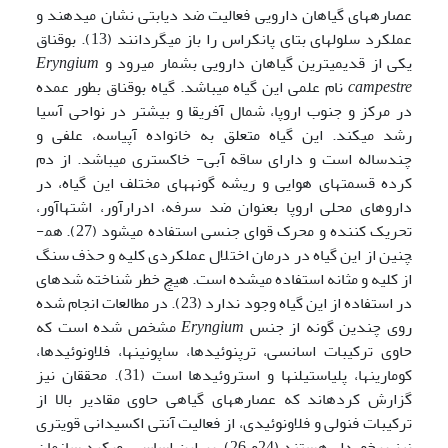
عصاره­های گیاهان دارویی فعالیت ضد دیابتی نشان می­دهند و
عملکرد سلول­های بتای پانکراس را باز می­گردانند (13). بوقناق
یکی از قدیمی­ترین گیاهان دارویی بشمار می­رود و
Eryngium
campestre
نام علمی این گیاه می­باشد. گیاه بوقناق بطور عمده
در مرکز و جنوب اروپا، شمال آفریقا و بیشتر در نواحی آسیا
رشد می­کند. این گیاه متعلق به خانواده آپیاسه، علفی و
چندساله است و دارای ساقه آبی- خاکستری می­باشد. از دم
کرده قسمت­های هوایی و ریشه گونه­های مختلف این گیاه، در
داروهای محلی اروپا بعنوان ضد سرفه، ادرارآور، اشتهاآور،
تحریک کننده و محرک قوای جنسی استفاده می­شود (27). هم­
چنین از این گیاه در درمان اختلال عمل­کردی کلیه و حذف سنگ
از کلیه و مثانه استفاده می­شده است. هیچ خطر شناخته شده­ای
در استفاده از این گیاه وجود ندارد (23). در مطالعات انجام شده
روی چندین گونه از جنس
Eryngium
مشخص شده است که
حاوی ترکیبات اسانسی، ترپنوئیدها، ساپونین­ها، فلاونوئیدها،
کومارین­ها، پلی­استیلن­ها و استروئیدها است (31). محققان نیز
گزارش کرده­اند که عصاره­های گیاهی حاوی مقادیر بالا از
ترکیبات فنولی و فلاونوئیدی، از فعالیت آنتی اکسیدانی قویتری
نیز برخوردار هستند (24و 26). بر این اساس رویکرد سازمان