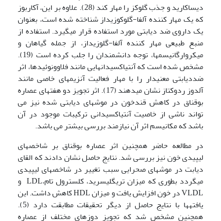
دی­ساکارید و جذب گلوکز را مهار کند (28). علاوه بر این، آکاربوز
که یک مهار کننده آلفا-گلوکوزیداز شناخته شده است، بعنوان
یک داروی ضد دیابتی مورد استفاده قرار می­گیرد. استفاده از
منبع طبیعی مهار کننده آلفا-گلوزیداز، از جمله گیاهان و
میکروارگانیسم­ها، توجه دانشمندان را جلب کرده است (19).
مشخص شده است که آنتی­اکسیدان­هایی مانند فلاوونوئیدها، اثر
ضددیابتی معنی­دار را با مهار فعالیت آنزیم­های خاصی مانند
آلدوز ردوکتاز نشان می­دهند (17). اثر تجویز دو هفته­ای عصاره
بوقناق در کاهش قندخون در موش­های دیابتی شده نیز می
تواند ناشی از خاصیت آنتی­اکسیدانی ترکیبات موجود در آن
باشد که مکانیسم اثر آن نیازمند بررسی بیشتر می باشد.
در مطالعه حاضر همچنین اثر عصاره بوقناق بر شاخص­های
لیپیدی خون نیز بررسی شد. نتایج حاصل نشان دادند که القای
دیابت در موش­های صحرایی سبب تغییر در شاخص­های لیپیدی
می­گردد بطوری که میزان تری­گلیسرید، کلسترول تام،LDL و
VLDL در خون افزایش یافت و میزان HDL کاهش داشت. این
یافته­ها با نتایج حاصل از دیگر تحقیقات مطابقت دارد (5).
همچنین مشخص شد که تجویز دوزهای مختلف از عصاره