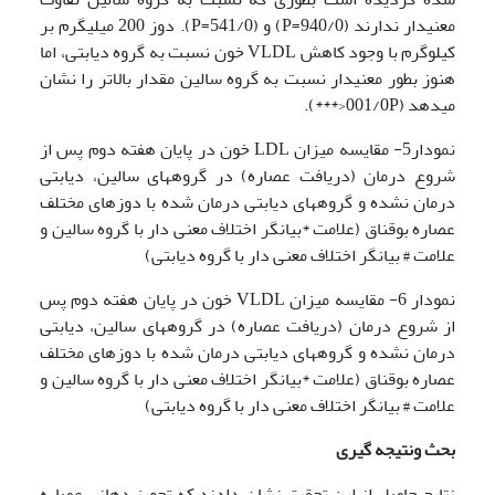
معنی­دار ندارند (940/0=P) و (541/0=P). دوز 200 میلی­گرم بر
کیلوگرم با وجود کاهش VLDL خون نسبت به گروه دیابتی، اما
هنوز بطور معنی­دار نسبت به گروه سالین مقدار بالاتر را نشان
می­دهد (001/0P<***).
نمودار5- مقایسه میزان LDL خون در پایان هفته دوم پس از
شروع درمان (دریافت عصاره) در گروه­های سالین، دیابتی
درمان نشده و گروه­های دیابتی درمان شده با دوزهای مختلف
عصاره بوقناق (علامت *بیانگر اختلاف معنی دار با گروه سالین و
علامت # بیانگر اختلاف معنی دار با گروه دیابتی)
نمودار 6- مقایسه میزان VLDL خون در پایان هفته دوم پس
از شروع درمان (دریافت عصاره) در گروه­های سالین، دیابتی
درمان نشده و گروه­های دیابتی درمان شده با دوزهای مختلف
عصاره بوقناق (علامت *بیانگر اختلاف معنی دار با گروه سالین و
علامت # بیانگر اختلاف معنی دار با گروه دیابتی)
بحث ونتیجه گیری
نتایج حاصل از این تحقیق نشان دادند که تجویز دهانی عصاره