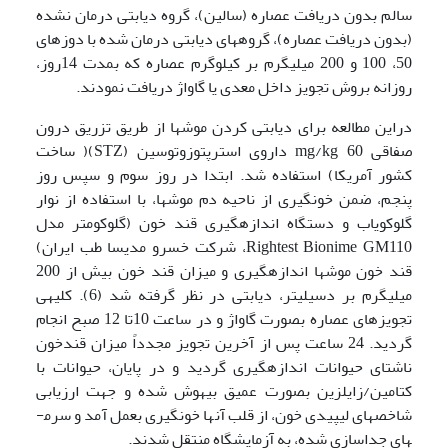
سالم بدون دریافت عصاره (سالین)، گروه دیابتی درمان نشده
(بدون دریافت عصاره)، گروه­های دیابتی درمان شده با دوزهای
50، 100 و 200 میلی­گرم بر کیلوگرم عصاره که بمدت 14روز،
روزانه بروش تجویز داخل معدی یا گاواژ دریافت نمودند.
دراین مطالعه برای دیابتی کردن موش­ها از طریق تزریق درون
صفاقی mg/kg 60 داروی استرپتوزوتوسین (STZ)( ساخت
کشور آمریکا) استفاده شد. ابتدا در روز سوم و سپس روز
پنجم، ضمن خونگیری از ناحیه­ دم موش­ها، با استفاده از نوار
گلوکویاب و دستگاه اندازه­گیری قند خون (گلوکومتر مدل
Rightest Bionime GM110، شرکت خسرو مدیسا طب ایران)
قند خون موش­ها اندازه­گیری و میزان قند خون بیش از 200
میلی­گرم بر دسی­لیتر، دیابتی در نظر گرفته شد (6). کلیه­ی
تجویزهای عصاره بصورت گاواژ و در ساعت 10تا 12 صبح انجام
گردید. 24 ساعت پس از آخرین تجویز مجدداً میزان قندخون
ناشتای حیوانات اندازه­گیری گردید و در پایان، حیوانات با
کتامین/زایلزین بصورت عمیق بیهوش شده و جهت ارزیابی
شاخص­های لیپیدی خون، از قلب آنها خونگیری بعمل آمد و سرم­
های جداسازی شده، به آزمایشگاه منتقل شدند.