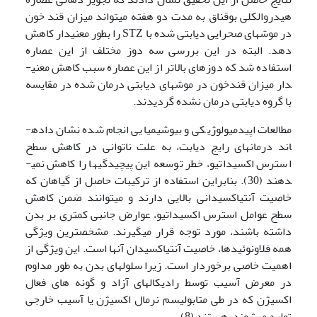
هیدروالکلی بوقناق به مدت دو هفته می­تواند میزان قند خون
در موش­های صحرایی دیابتی شده با STZ را بطور معنی­دار کاهش
دهد. البته در این بررسی سه دوز مختلف از این عصاره
استفاده شد که دوزهای بالاتر از این عصاره سبب کاهش معنی­
دار میزان قندخون در موش­های دیابتی درمان شده در مقایسه
با گروه دیابتی درمان نشده گردیدند.
مطالعات اپیدمیولوژیکی و بیوشیمیایی انجام شده نشان داده­
اند درمان­های رایج دیابت، به علت ناتوانی در کاهش سطح
استرس اکسیداتیو، خطر توسعه این پیچیدگی­ها را کاهش نمی­
دهند (30). بنابراین استفاده از ترکیبات حاصل از گیاهان که
خاصیت آنتی­اکسیدانی بالایی دارند و می­توانند ضمن کاهش
سطح عوامل استرس اکسیداتیو، عوارض جانبی کمتری بر بدن
داشته باشند، مورد توجه قرار می­گیرند. مشخص­ترین ویژگی
همه فلاونوئیدها، خاصیت آنتی­اکسیدان آنها است. این ویژگی از
اهمیت خاصی برخوردار است. زیرا سلول­های بدن به طور مداوم
در معرض آسیب توسط رادیکال­های آزاد و گونه های فعال
اکسیژن که در طی متابولیسم نرمال اکسیژن یا آسیب خارجی
تولید می­شوند، هستند (8).