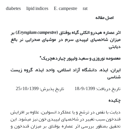
diabetes
lipid indices
E. campestre
rat
اصل مقاله
اثر عصاره هیدرو الکلی گیاه بوقناق (
Eryngium campestre
)
بر
میزان شاخص­های لیپیدی سرم در موش­های صحرایی نر بالغ
دیابتی
*
معصومه نوروزی و سعید ولی­پور چهارده­چریک
ایران، ایذه، دانشگاه آزاد اسلامی، واحد ایذه، گروه زیست
شناسی
تاریخ دریافت: 18/9/1399 تاریخ پذیرش: 25/10/1399
چکیده
دیابت با نقص در ترشح و یا عملکرد انسولین، علاوه بر افزایش
قندخون سبب تغییر در شاخص­های لیپیدی خون نیز می­شود. این
تحقیق بمنظور بررسی اثر عصاره بوقناق بر میزان قندخون و