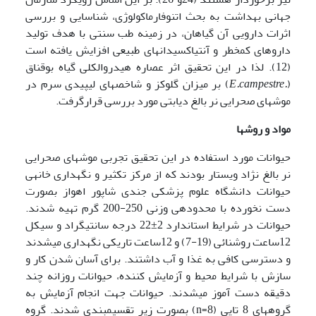
جهانی بهداشت به بحث اتنوفارماکولوژی، شناسایی و بررسی
اثرات دارویی آن گیاهان، در زمینه طب سنتی با هدف تولید
داروهای کم­خطر و آنتی­اکسیدان­های طبیعی افزایش یافته است
(12). لذا در این تحقیق
اثر عصاره هیدروالکلی گیاه بوقناق
(
.
E.campestre
) بر میزان گلوکز و شاخص­های لیپیدی سرم در
موش­های صحرایی نر بالغ دیابتی مورد بررسی قرارگرفت.
مواد و روش
ها
حیوانات مورد استفاده در این تحقیق تجربی موش­های صحرایی
نر بالغ نژاد ویستار بودند که از مرکز تکثیر و نگه­داری خانه­ی
حیوانات دانشگاه علوم پزشکی جندی شاپور اهواز بصورت
دست نخورده با محدوده­ی وزنی 250-200 گرم تهیه شدند.
حیوانات در شرایط استاندارد 2±22 درجه سانتی­گراد و سیکل
12ساعت روشنائی (19-7) و 12ساعت تاریکی نگه­داری می­شدند
و دسترسی کافی به غذا و آب داشتند. برای آسان شدن کار و
سازش با شرایط محیط و آزمایش کننده، حیوانات روزانه چند
دقیقه دست آموز می­شدند. حیوانات جهت انجام آزمایش به
گروه­های 8 تایی (8=n) بصورت زیر تقسیم­بندی شدند. گروه