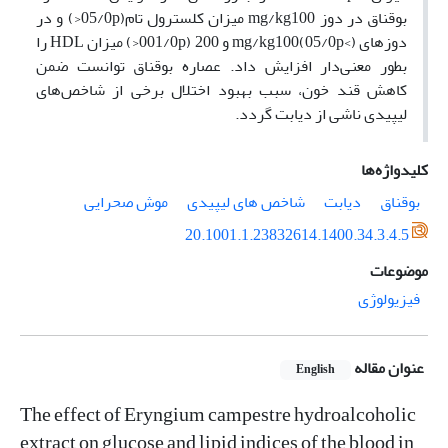
بوقناق در دوز mg/kg100 میزان کلسترول تام(05/0p<) و در
دوزهای mg/kg100(05/0p<) و 200 (001/0p<) میزان HDL را
بطور معنی‌دار افزایش داد. عصاره بوقناق توانست ضمن
کاهش قند خون، سبب بهبود اختلال برخی از شاخص‌های
لیپیدی ناشی از دیابت گردد.
کلیدواژه‌ها
بوقناق
دیابت
شاخص های لیپیدی
موش صحرایی
20.1001.1.23832614.1400.34.3.4.5
موضوعات
فیزیولوژی
عنوان مقاله
English
The effect of Eryngium campestre hydroalcoholic
extract on glucose and lipid indices of the blood in