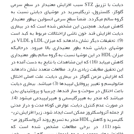
دیابت با تزریق STZ سبب افزایش معنی­دار در سطح سرمی
گلوکز، کلسترول، تری­گلیسرید در موش­های دیابتی نسبت به
گروه سالم می­گردد. ضمناً سطح سرمی انسولین به­طور معنی­دار
کاهش می­یابد. همچنین این مشخص شده است که در بیماری
دیابت افزایش قند خون ناشی ازاختلالات مربوط به کبد است
(9). تحقیقات دیگر نشان داده­اند که میزان LDL و VLDL در
موش­های دیابتی شده بطور معنی­داری بالا می­رود. درحالی­که
میزان HDL در این موش­ها نسبت به گروه سالم بطور معنی­داری
کاهش می­یابد (16) که این مشاهدات با نتایج به دست آمده در
این تحقیق مطابقت زیادی دارد. مطالعات متعدد نشان داده­اند
که افزایش مزمن گلوکز در بیماری دیابت، علت اصلی اختلال
متابولیسم و تغییر پروفایل لیپیدها (3) می­باشد. بیماری دیابت
باعث اختلال در سوخت و ساز قندها، چربی­ها و پروتئین­های بدن
می­باشد که منجر به هیپرگلیسمی و هیپرلیپیدمی می­شود (4).
در صورت عدم کنترل دیابت، عوارض کوتاه مدت و دراز مدتی
از جمله آترواسکلروز ممکن است ایجاد شود، زیرا افزایش تری­
گلیسرید و کاهش HDL منجر به تسریع روند آترواسکلروز می­
شود (11). در برخی مطالعات مشخص شده است که
فلاونوئیدهای موجود در میوه بادمجان سبب کاهش چربی خون