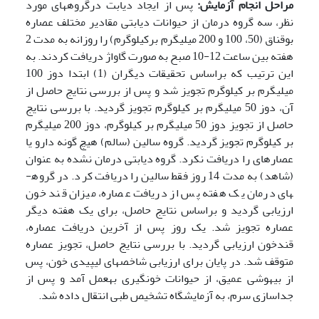
مراحل انجام آزمایش
:
پس از ایجاد دیابت درگروه­های مورد
نظر، سه گروه درمان از حیوانات دیابتی مقادیر مختلف عصاره
بوقناق (50، 100 و 200 میلی­گرم برکیلوگرم) را روزانه به مدت 2
هفته بین ساعت 12-10 صبح به صورت گاواژ دریافت کردند. به
این ترتیب که براساس تحقیقات دیگران (1) ابتدا دوز 100
میلی­گرم بر کیلوگرم تجویز شد و پس از بررسی نتایج حاصل از
آن، دوز 50 میلی­گرم بر کیلوگرم تجویز گردید. با بررسی نتایج
حاصل از تجویز دوز 50 میلی­گرم بر کیلوگرم، دوز 200 میلی­گرم
بر کیلوگرم تجویز گردید. گروه سالین (سالم) هیچ گونه دارو یا
عصاره­ای را دریافت نکرد. گروه دیابتی درمان نشده به عنوان
(شاهد) به مدت 14 روز فقط سالین را دریافت کرد. در گروه­
های درمان یک هفته پس از دریافت عصاره، میزان قند خون
ارزیابی گردید و براساس نتایج حاصل، برای یک هفته دیگر
عصاره تجویز شد. یک روز پس از آخرین دریافت عصاره،
قندخون ارزیابی گردید. با بررسی نتایج حاصل، تجویز عصاره
متوقف شد. در پایان برای ارزیابی شاخص­های لیپیدی خون، پس
از بیهوشی عمیق، از حیوانات خون­گیری به­عمل آمد و پس از
جداسازی سرم، به آزمایشگاه تشخیص طبی انتقال داده شد.