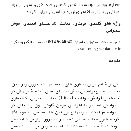
عصاره بوقناق توانست ضمن کاهش قند خون، سبب بهبود
اختلال برخی از شاخص­های لیپیدی ناشی از دیابت گردد.
واژه های کلیدی:
بوقناق، دیابت، شاخص­های لیپیدی، موش
صحرایی
* نویسنده مسئول، تلفن: 06143634040 ، پست الکترونیکی:
s.valipour@izehiau.ac.ir
مقدمه
یکی از شایع ترین بیماری های سیستم غدد درون ریز بدن،
دیابت است و براساس پیش بینی­های بعمل آمده، شیوع آن در
آینده نیز افزایش خواهد یافت (10). دیابت ملیتوس یک بیماری
متابولیکی است و با افزایش مزمن گلوکز خون و اختلال در
متابولیسم قندها، چربی­ها و پروتئین ها مشخص می­شود (6).
اگرچه هنوز مکانیسم­هایی که منجر به بروز عوارض دیابت می
شوند کاملاً شناخته نشده اند، اما بیشترین توجه­ها به نقش