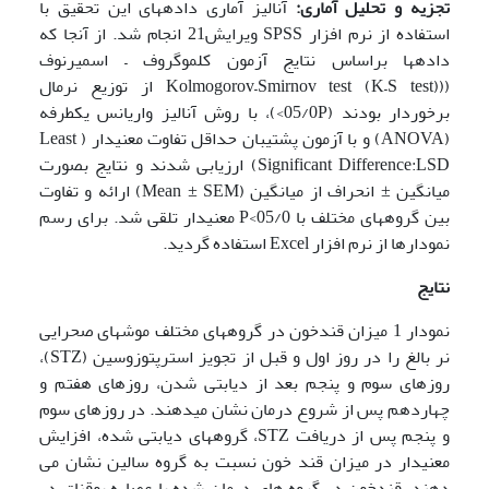
تجزیه و تحلیل آماری:
آنالیز آماری داده­های این تحقیق با
استفاده از نرم افزار SPSS ویرایش21 انجام شد. از آنجا که
داده­ها براساس نتایج آزمون کلموگروف – اسمیرنوف
((Kolmogorov–Smirnov test (K–S test) از توزیع نرمال
برخوردار بودند (05/0P>)، با روش آنالیز واریانس یکطرفه
(ANOVA) و با آزمون پشتیبان حداقل تفاوت معنی­دار ( Least
Significant Difference:LSD) ارزیابی شدند و نتایج بصورت
میانگین ± انحراف از میانگین (Mean
±
SEM) ارائه و تفاوت
بین گروه­های مختلف با 05/0>P معنی­دار تلقی شد. برای رسم
نمودارها از نرم افزار Excel استفاده گردید.
نتایج
نمودار 1 میزان قندخون در گروه­های مختلف موش­های صحرایی
نر بالغ را در روز اول و قبل از تجویز استرپتوزوسین (STZ)،
روزهای سوم و پنجم بعد از دیابتی شدن، روزهای هفتم و
چهاردهم پس از شروع درمان نشان می­دهند. در روزهای سوم
و پنجم پس از دریافت STZ، گروه­های دیابتی شده، افزایش
معنی­دار در میزان قند خون نسبت به گروه سالین نشان می
دهند. قندخون در گروه های درمان شده با عصاره بوقناق در