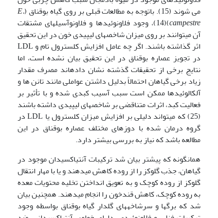
می شوند (15). باتوجه به مطالعات قبلی بر روی گیاه بوقناق (
E.
campestre
)(14)، وجود فلاونوئیدها و فلاونوآسیل­های مشتقات
آن می­توانند بر روی میزان شاخص­های لیپیدی خون در این تحقیق
اثر گذاشته باشند. اگر چه عامل افزایش کلسترول تام و LDL
در تجویز عصاره بوقناق در این تحقیق بیان نشده است، اما
نتایج برخی از تحقیقات گذشته نشان داده­اند مصرف مقدار
زیاد برخی گیاهان احتمالاً بدلیل داشتن عواملی مانند تانن ها و
آلکالوئیدها ممکن است سبب آسیب کبدی شده و با تأثیر بر
فعالیت کبد، اثرات متناقضی بر شاخص­های لیپیدی داشته باشند
(25) که می­تواند دلیلی بر افزایش میزان کلسترول یا LDL در
گروه درمان شده با دوزهای مختلف عصاره بوقناق در این
مطالعه باشد که نیاز به بررسی بیشتر دارد.
همانگونه که پیش­تر بیان شد ترکیبات آنتی­اکسیدان موجود در
گیاهان، جذب گلوکز را از روده کاهش می­دهند و یا با مهار انتقال
گلوکز از روده کوچک و به تعویق انداختن تخلیه محتویات معده
به روده کوچک، کاهش قندخون را انجام می­دهند. همچنین بیان
شد که برگ­ها و سرشاخه­های گل­دار گیاه بوقناق بواسطه وجود
ترکیبات فنلی و فلاونوئیدی، دارای خواص آنتی­اکسیدانی، ضد