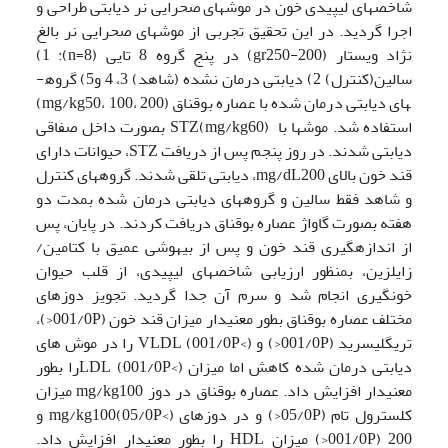
شاخص­های لیپیدی خون در موش­های صحرایی نر دیابتی طراحی و
اجرا گردید. در این تحقیق تجربی از موش­های صحرایی نر بالغ
نژاد ویستار (gr250-200) در پنج گروه 8 تایی (8=n): 1)
سالین(کنترل) 2) دیابتی درمان نشده (شاهد) 3، 4 و5) گروه­
های دیابتی درمان شده با عصاره بوقناق (mg/kg50، 100، 200)
استفاده شد. موش­ها با STZ(mg/kg60) بصورت داخل صفاقی
دیابتی شدند. در روز پنجم پس از دریافت STZ، حیوانات دارای
قند خون بالای mg/dL200، دیابتی تلقی شدند. گروه­های کنترل
و شاهد فقط سالین و گروه­های دیابتی درمان شده بمدت دو
هفته بصورت گاواژ عصاره بوقناق دریافت کردند. در پایان، پس
از اندازه­گیری قند خون و پس از بیهوشی عمیق با کتامین/
زایلزین، بمنظور ارزیابی شاخص­های لیپیدی، از قلب حیوان
خونگیری انجام شد و سرم آن جدا گردید. تجویز دوزهای
مختلف عصاره بوقناق بطور معنی­دار میزان قند خون (001/0P<)،
تری­گلیسرید (001/0P<) و VLDL (001/0P<) را در موش های
دیابتی درمان شده کاهش اما میزان LDL (001/0P<)را بطور
معنی­دار افزایش داد. عصاره بوقناق در دوز mg/kg100 میزان
کلسترول تام (05/0P<) و در دوزهای mg/kg100(05/0P<) و
200 (001/0P<) میزان HDL را بطور معنی­دار افزایش داد.