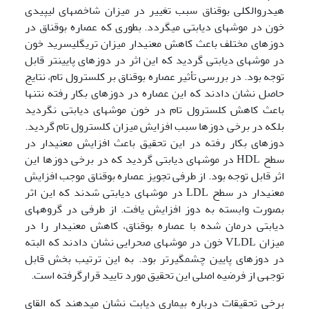
هیدروالکلی بوقناق سبب تغییر در میزان شاخص­های لیپیدی
خون در موش­های دیابتی می­گردد. بطوری که عصاره بوقناق در
دوزهای مختلف باعث کاهش معنی­دار میزان تری­گلیسرید خون
در موش­های دیابتی گردید که این اثر در دوزهای پایین­تر قابل
توجه بود. در بررسی تأثیر عصاره بوقناق بر کلسترول تام، نتایج
حاصل نشان دادند که این عصاره در دوزهای بکار رفته نتنها
باعث کاهش کلسترول تام در خون موش­های دیابتی نگردید
بلکه در برخی دوزها سبب افزایش میزان کلسترول تام گردید.
دوزهای بکار رفته در این تحقیق باعث افزایش معنی­دار در
سطح HDL در موش­های دیابتی گردید که در برخی دوزها این
اثر قابل توجه بود. از طرفی تجویز عصاره بوقناق موجب افزایش
معنی­دار در سطح LDL در موش­های دیابتی شدند که این اثر
بصورت وابسته به دوز افزایش یافت. از طرفی در گروه­های
دیابتی درمان شده با عصاره بوقناق، کاهش معنی­دار را در
میزان VLDL خون در موش­های صحرایی نشان دادند که البته
در دوزهای پایین­ چشم­گیرتر بود. به این ترتیب بخش قابل
توجهی از فرضیه اصلی این تحقیق مورد تایید قرارگرفته است.
برخی تحقیقات درباره بیماری دیابت نشان می­دهند که القای