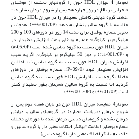
نمودار 4 میزان HDL خون را گروه­های مختلف از موش­های
صحرایی نر بالغ در روز چهاردهم پس از شروع درمان نشان می­
دهد. گروه دیابتی کاهش معنی­دار را در میزان HDL خون در
مقایسه با گروه سالین نشان می­دهد (001/0P<***). همچنین
تجویز عصاره بوقناق برای مدت 14 روز در دوزهای 100 و 200
میلی­گرم بر کیلوگرم عصاره بوقناق باعث افزایش معنی­دار در
میزان HDL خون نسبت به گروه دیابتی شده است (05/0P<#)
و (001/0P<###) و دوز 50 میلی­گرم بر کیلوگرم اگرچه سبب
افزایش میزان HDL خون نسبت به گروه دیابتی شد اما این
افزایش معنی­دار نبود (09/0=P). عصاره بوقناق در دوزهای
مختلف گرچه سبب افزایش HDL خون نسبت به گروه دیابتی
گردید اما نسبت به گروه سالین همچنان بطور معنی­دار کمتر
است (01/0P<**) و (001/0P<***).
نمودار4-مقایسه میزان HDL خون در پایان هفته دوم پس از
شروع درمان (دریافت عصاره) در گروه­های سالین، دیابتی
درمان نشده و گروه­های دیابتی درمان شده با دوزهای مختلف
عصاره بوقناق (علامت *بیانگر اختلاف معنی دار با گروه سالین و
علامت # بیانگر اختلاف معنی دار با گروه دیابتی)