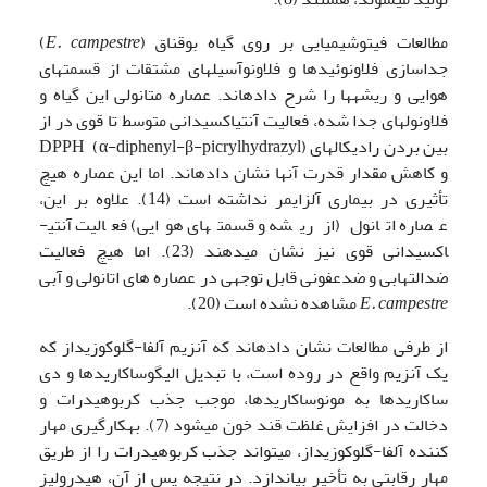
مطالعات فیتوشیمیایی بر روی گیاه بوقناق (
E. campestre
)
جداسازی فلاونوئیدها و فلاونوآسیل­های مشتقات از قسمت­های
هوایی و ریشه­ها را شرح داده­اند. عصاره متانولی این گیاه و
فلاونول­های جدا شده، فعالیت آنتی­اکسیدانی متوسط تا قوی در از
بین بردن رادیکال­های DPPH (α-diphenyl-β-picrylhydrazyl)
و کاهش مقدار قدرت آنها نشان داده­اند. اما این عصاره هیچ
تأثیری در بیماری آلزایمر نداشته ­است (14). علاوه بر این،
عصاره اتانول (از ریشه و قسمت­های هوایی) فعالیت آنتی­
اکسیدانی قوی نیز نشان می­دهند (23). اما هیچ فعالیت
ضدالتهابی و ضدعفونی قابل توجهی در عصاره های اتانولی و آبی
E. campestre
مشاهده نشده است (20).
از طرفی مطالعات نشان داده­اند که آنزیم آلفا-گلوکوزیداز که
یک آنزیم واقع در روده است، با تبدیل الیگوساکاریدها و دی
ساکاریدها به مونوساکاریدها، موجب جذب کربوهیدرات و
دخالت در افزایش غلظت قند خون می­شود (7). به­کارگیری مهار
کننده آلفا-گلوکوزیداز، می­تواند جذب کربوهیدرات را از طریق
مهار رقابتی به تأخیر بیاندازد. در نتیجه پس از آن، هیدرولیز