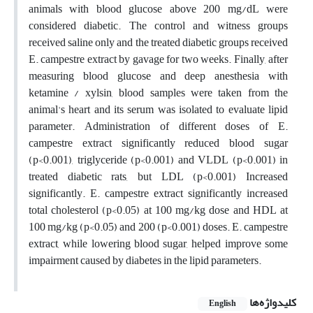
animals with blood glucose above 200 mg/dL were
considered diabetic. The control and witness groups
received saline only and the treated diabetic groups received
E. campestre extract by gavage for two weeks. Finally, after
measuring blood glucose and deep anesthesia with
ketamine / xylsin, blood samples were taken from the
animal's heart and its serum was isolated to evaluate lipid
parameter. Administration of different doses of E.
campestre extract significantly reduced blood sugar
(p<0.001), triglyceride (p<0.001) and VLDL (p<0.001) in
treated diabetic rats, but LDL (p<0.001) Increased
significantly. E. campestre extract significantly increased
total cholesterol (p<0.05) at 100 mg/kg dose and HDL at
100 mg/kg (p<0.05) and 200 (p<0.001) doses. E. campestre
extract, while lowering blood sugar, helped improve some
impairment caused by diabetes in the lipid parameters.
کلیدواژه‌ها
English