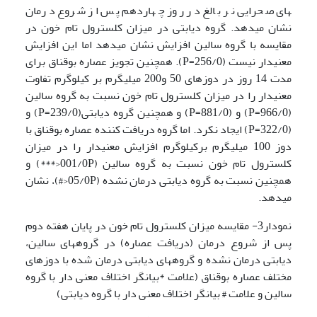
های صحرایی نر بالغ در روز چهاردهم پس از شروع درمان
نشان می­دهد. گروه دیابتی در میزان کلسترول تام خون در
مقایسه با گروه سالین افزایش نشان می­دهد اما این افزایش
معنی­دار نیست (256/0=P). همچنین تجویز عصاره بوقناق برای
مدت 14 روز در دوزهای 50 و200 میلی­گرم بر کیلوگرم تفاوت
معنی­دار را در میزان کلسترول تام خون نسبت به گروه سالین
(966/0=P) و (881/0=P) و همچنین گروه دیابتی(239/0=P) و
(322/0=P) ایجاد نکرد. اما گروه دریافت کننده عصاره بوقناق با
دوز 100 میلی­گرم برکیلوگرم افزایش معنی­دار را در میزان
کلسترول تام خون نسبت به گروه سالین (001/0P<***) و
همچنین نسبت به گروه دیابتی درمان نشده (05/0P<#)، نشان
می­دهد.
نمودار3- مقایسه میزان کلسترول تام خون در پایان هفته دوم
پس از شروع درمان (دریافت عصاره) در گروه­های سالین،
دیابتی درمان نشده و گروه­های دیابتی درمان شده با دوزهای
مختلف عصاره بوقناق (علامت *بیانگر اختلاف معنی دار با گروه
سالین و علامت # بیانگر اختلاف معنی دار با گروه دیابتی)