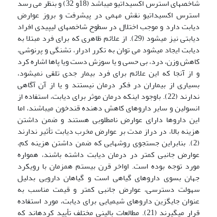
شاخص­های استرس اکسیداتیو می­باشد (18و 32) و بنظر می رسد
استرس اکسیداتیو نقش مهمی در پیشرفت و بروز عوارض
دیابت دارد و موجب اختلال در سطوح شاخص­های لیپیدی افراد
دیابتی نیز می‍شود (29). از علائم ظاهری که برای فرد مبتلا به
دیابت ایجاد می­شود می توان به تکرر ادرار، تشنگی و پرنوشی،
کاهش وزن، درد، بی حسی و یا سوزش دست ویا پاها اشاره کرد
و از آنجا که این علائم برای فرد بیمار جدی تلقی نمی­شود،
بسیاری از بیماران در فکر درمان نیستند و یا از آن آگاهی
ندارند (22). باوجود اینکه درمان موثر برای دیابت، استفاده از
انسولین و سایر داروهای کاهش دهنده قندخون می­باشند، اما
این داروها دارای عوارض نامطلوبی هستند و ضمن داشتن
هزینه بالا، در دراز مدت بر عوارض مخرب دیابت تأثیر ندارند
(2). بنابراین جستجوی روشهایی که ضمن داشتن هزینه کم،
عوارض جانبی کمتر در درمان دیابت داشته باشند، همواره
مورد توجه بوده است. اواخر قرن بیستم همزمان با رویکرد
جهان بسوی داروهای گیاهی است و گیاهان دارویی بدلیل
سهولت دسترسی، عوارض جانبی کمتر و قیمت مناسب به
عنوان جایگزین داروهای شیمیایی برای دیابت، مورد استفاده
قرار می­گیرند (21). مطالعات بالینی مختلف تأیید کرده­اند که