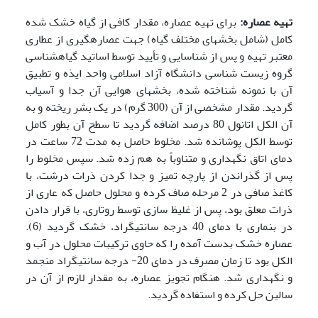
تهیه عصاره:
برای تهیه عصاره، مقدار کافی از گیاه خشک شده
کامل (شامل بخش­های مختلف گیاه) جهت عصاره­گیری از عطاری
معتبر تهیه و پس از شناسایی و تأیید توسط اساتید گیاه­شناسی
گروه زیست شناسی دانشگاه آزاد اسلامی واحد ایذه و تطبیق
آن با نمونه شناخته شده، بخش­های هوایی آن جدا و آسیاب
گردید. مقدار مشخصی از آن (300 گرم) در یک بشر ریخته و به
آن الکل اتانول 80 درصد اضافه گردید تا سطح آن بطور کامل
توسط الکل پوشانده شد. مخلوط حاصل به مدت 72 ساعت در
دمای اتاق نگه­داری و متناوباً به هم زده شد. سپس مخلوط را
پس از گذراندن از پارچه تمیز و جدا کردن ذرات درشت، با
کاغذ صافی در 2 مرحله صاف کرده و محلول حاصل که عاری از
ذرات معلق بود، پس از غلیظ سازی توسط روتاری، با قرار دادن
در بن­ماری با دمای 40 درجه سانتی­گراد، خشک گردید (6).
عصاره خشک بدست آمده را که حاوی ترکیبات محلول در آب و
الکل بود تا زمان مصرف در دمای 20- درجه سانتی­گراد منجمد
و نگه­داری شد. هنگام تجویز عصاره، به مقدار لازم از آن در
سالین حل کرده و استفاده گردید.