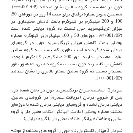
خون در مقایسه با گروه سالین نشان می­دهد (001/0P<***).
همچنین تجویز عصاره بوقناق برای مدت 14 روز در دوزهای 50،
100 و 200 میلی­گرم بر کیلوگرم باعث کاهش معنی­داری در
میزان تری­گلیسرید خون نسبت به گروه دیابتی شده است
(001/0P<###). دوزهای 50 و 100 میلی­گرم بر کیلوگرم عصاره
بوقناق باعث کاهش میزان تری­گلیسرید خون در گروه­های
درمان شده گردیده است بطوری که نسبت به گروه سالین
تفاوت معنی­دار ندارند. دوز 200 میلی­گرم بر کیلوگرم با وجود
کاهش تری­گلیسرید خون نسبت به گروه دیابتی، اما هنوز بطور
معنی­دار نسبت به گروه سالین مقدار بالاتری را نشان می­دهد
(001/0P<***).
نمودار2- مقایسه میزان تری­گلیسرید خون در پایان هفته دوم
پس از شروع درمان (دریافت عصاره) در گروه­های سالین،
دیابتی درمان نشده و گروه­های دیابتی درمان شده با دوزهای
مختلف عصاره بوقناق (علامت *بیانگر اختلاف معنی دار با گروه
سالین و علامت # بیانگر اختلاف معنی دار با گروه دیابتی)
نمودار 3 میزان کلسترول تام خون را گروه های مختلف از موش­