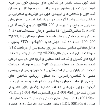
قند خون سبب تغییر در شاخص های لیپیدی خون نیز می-
شود. این تحقیق بمنظور بررسی اثر عصاره بوقناق بر میزان
قند خون و شاخص‌های لیپیدی خون در موش‌های صحرایی نر
دیابتی طراحی و اجرا گردید. در این تحقیق تجربی از موش‌های
صحرایی نر بالغ نژاد ویستار(gr250-200) در پنج گروه 8 تایی
(8=n): 1) سالین(کنترل) 2) دیابتی درمان نشده(شاهد) 3، 4
و5) گروه‌های دیابتی درمان شده با عصاره بوقناق (mg/kg50،
100، 200) استفاده شد. موش‌ها با STZ(mg/kg60) بصورت
داخل صفاقی دیابتی شدند. در روز پنجم پس از دریافت STZ،
حیوانات دارای قند خون بالای mg/dL200، دیابتی تلقی شدند.
گروه‌های کنترل و شاهد فقط سالین و گروه‌های دیابتی درمان
شده به مدت دو هفته بصورت گاواژ عصاره بوقناق دریافت
کردند. در پایان، پس از اندازه‌گیری قند خون و پس از بیهوشی
عمیق با کتامین/زایلزین، به منظور ارزیابی شاخص های
لیپیدی، از قلب حیوان خونگیری انجام شد و سرم آن جدا
گردید. تجویز دوزهای مختلف عصاره بوقناق بطور معنی‌دار
میزان قند خون (001/0p<)، تری‌گلیسرید (001/0p<) و VLDL
(001/0p<) را در موش های دیابتی درمان شده کاهش اما
میزان LDL (001/0p<)را بطور معنی-دار افزایش داد. عصاره