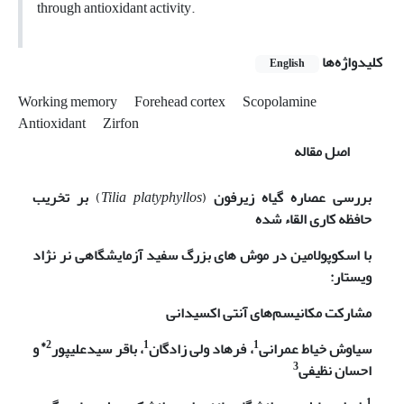
through antioxidant activity.
کلیدواژه‌ها
English
Working memory
Forehead cortex
Scopolamine
Antioxidant
Zirfon
اصل مقاله
بررسی عصاره
گیاه زیرفون
(
Tilia platyphyllos
)
بر تخریب
حافظه کاری القاء شده
با اسکوپولامین در موش
های بزرگ سفید آزمایشگاهی نر نژاد
ویستار:
مشارکت مکانیسم‌های آنتی اکسیدانی
2*
1
1
سیاوش خیاط عمرانی
، فرهاد ولی زادگان
، باقر سیدعلیپور
و
3
احسان نظیفی
1