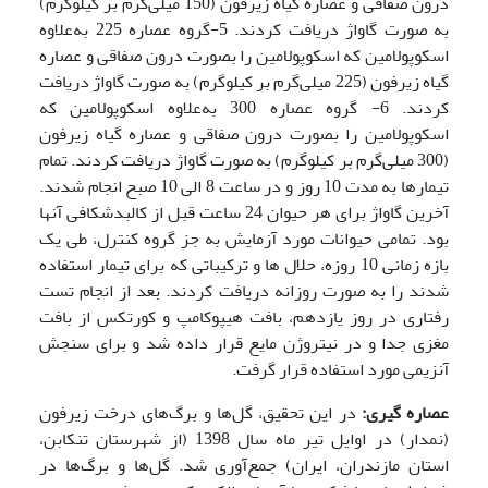
درون صفاقی و عصاره گیاه زیرفون (150 میلی‌گرم بر کیلوگرم)
به ­صورت گاواژ دریافت کردند. 5-گروه عصاره 225 به‌علاوه
اسکوپولامین که اسکوپولامین را بصورت درون صفاقی و عصاره
گیاه زیرفون (225 میلی‌گرم بر کیلوگرم) به ­صورت گاواژ دریافت
کردند. 6- گروه عصاره 300 به‌علاوه اسکوپولامین که
اسکوپولامین را بصورت درون صفاقی و عصاره گیاه زیرفون
(300 میلی‌گرم بر کیلوگرم) به ­صورت گاواژ دریافت کردند. تمام
تیمارها به مدت 10 روز و در ساعت 8 الی 10 صبح انجام شدند.
آخرین گاواژ برای هر حیوان 24 ساعت قبل از کالبدشکافی آنها
بود. تمامی حیوانات مورد آزمایش به جز گروه کنترل، طی یک
بازه زمانی 10 روزه، حلال ها و ترکیباتی که برای تیمار استفاده
شدند را به صورت روزانه دریافت کردند. بعد از انجام تست
رفتاری در روز یازدهم، بافت هیپوکامپ و کورتکس از بافت
مغزی جدا و در نیتروژن مایع قرار داده شد و برای سنجش
آنزیمی مورد استفاده قرار گرفت.
عصاره گیری:
در این تحقیق، گل‌ها و برگ‌های درخت زیرفون
(نمدار) در اوایل تیر ماه سال 1398 (از شهرستان تنکابن،
استان مازندران، ایران) جمع‌آوری شد. گل‌ها و برگ‌ها در