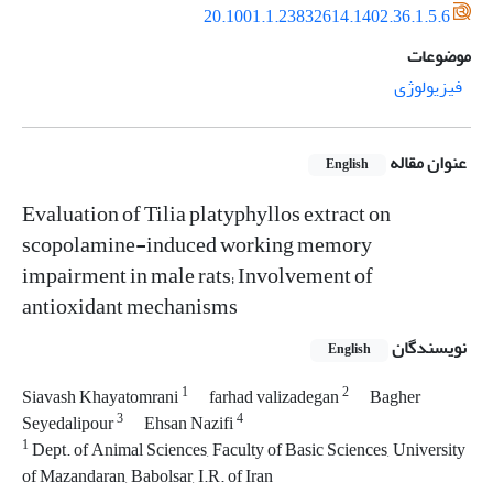
20.1001.1.23832614.1402.36.1.5.6
موضوعات
فیزیولوژی
عنوان مقاله
English
Evaluation of Tilia platyphyllos extract on
scopolamine-induced working memory
impairment in male rats; Involvement of
antioxidant mechanisms
نویسندگان
English
1
2
Siavash Khayatomrani
farhad valizadegan
Bagher
3
4
Seyedalipour
Ehsan Nazifi
1
Dept. of Animal Sciences, Faculty of Basic Sciences, University
of Mazandaran, Babolsar, I.R. of Iran