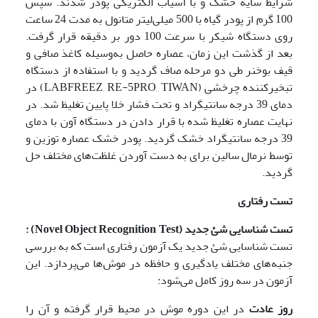
شرایط سایه خشک و با آسیاب الکتریکی پودر شدند. سپس
100 گرم از پودر گیاه با 500 میلی‌لیتر متانول به مدت 24 ساعت
روی دستگاه شیکر با سرعت 100 دور بر دقیقه قرار گرفت.
بعد از گذشت این زمان، عصاره حاصل به‌وسیله کاغذ صافی و
قیف بوخنر طی دو مرحله صاف گردید و با استفاده از دستگاه
تبخیرکننده چرخشی (LABFREEZ, RE-5PRO, TIWAN) در
دمای 39 درجه سانتیگراد و تحت فشار خلا پایین تغلیظ شد. در
نهایت عصاره تغلیظ شده با قرار دادن در دستگاه آون با دمای
39 درجه سانتیگراد خشک گردید. پودر خشک عصاره توزین و
توسط نرمال سالین برای به دست آوردن غلظت‌های مختلف حل
گردید.
تست رفتاری
تست شناسایی شئ جدید
(
Novel Object Recognition Test
)
:
تست شناسایی شئ جدید یک آزمون رفتاری است که به بررسی
جنبه‌های مختلف یادگیری و حافظه در موش‌ها می‌پردازد. این
آزمون در سه روز کامل می‌شود:
روز عادت
در این دوره موش در محیط قرار گرفته و آن را