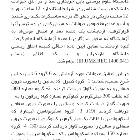
دانشگاه علوم پزشکی بابل خریداری شد و در اتاق حیوانات
دانشکده زیست شناسی در شرایط استاندارد 12 ساعت نور و
12 ساعت تاریکی در دمای 25 درجه سانتیگراد نگه­داری شدند
و آب و غذای مخصوص حیوانات به میزان کافی در دسترس آنها
قرارگرفت. آزمایشات یک هفته بعد از انتقال موش‌ها به
آزمایشگاه به منظور سازگاری با محیط آزمایشگاه انجام گرفت.
کلیه آزمایشات مطابق آیین نامه اخلاقی کمیته اخلاق زیستی
دانشگاه مازندران و با کد اخلاق زیستی
(IR.UMZ.REC.1400.041) انجام شد.
در این تحقیق حیوانات مورد آزمایش به 6 گروه 6 تایی به این
شرح تقسیم شدند: 1- گروه کنترل، که سالین را بصورت درون
صفاقی و به صورت گاواژ دریافت کردند. 2- گروه عصاره 300،
که غلظت 300 میلی‌گرم بر کیلوگرم عصاره گیاه زیرفون را به ­
صورت گاواژ دریافت کردند و سالین را بصورت درون صفاقی
دریافت کردند (19). 3- گروه اسکوپولامین (بیمار)، که
اسکوپولامین با غلظت یک میلی‌گرم بر کیلوگرم را بصورت درون
صفاقی و سالین را بصورت گاواژ دریافت کردند (30). 4- گروه
عصاره 150 به‌علاوه اسکوپولامین که اسکوپولامین را بصورت