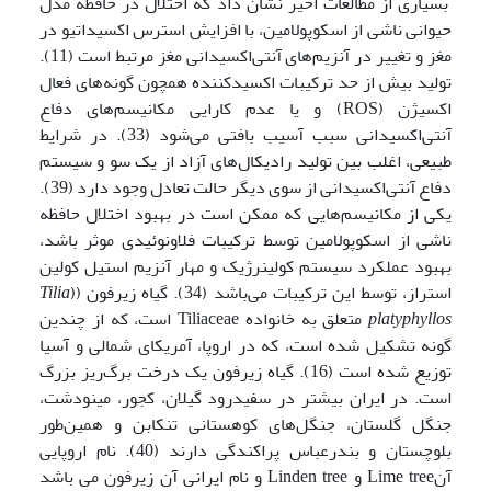
بسیاری از مطالعات اخیر نشان داد که اختلال در حافظه مدل
حیوانی ناشی از اسکوپولامین، با افزایش استرس اکسیداتیو در
مغز و تغییر در آنزیم‌های آنتی‌اکسیدانی مغز مرتبط است (11).
تولید بیش از حد ترکیبات اکسیدکننده همچون گونه‌های فعال
اکسیژن (ROS) و یا عدم کارایی مکانیسم‌های دفاع
آنتی‌اکسیدانی سبب آسیب بافتی می‌شود (33). در شرایط
طبیعی، اغلب بین تولید رادیکال‌های آزاد از یک سو و سیستم
دفاع آنتی‌اکسیدانی از سوی دیگر حالت تعادل وجود دارد (39).
یکی از مکانیسم‌هایی که ممکن است در بهبود اختلال حافظه
ناشی از اسکوپولامین توسط ترکیبات فلاونوئیدی موثر باشد،
بهبود عملکرد سیستم کولینرژیک و مهار آنزیم استیل کولین
استراز، توسط این ترکیبات می‌باشد (34). گیاه زیرفون ((
Tilia
platyphyllos
متعلق به خانواده Tiliaceae است، که از چندین
گونه تشکیل شده است، که در اروپا، آمریکای شمالی و آسیا
توزیع شده است (16). گیاه زیرفون یک درخت برگ‌ریز بزرگ
است. در ایران بیشتر در سفید­رود گیلان، کجور، مینودشت،
جنگل گلستان، جنگل‌های کوهستانی تنکابن و همین‌طور
بلوچستان و بندرعباس پراکندگی دارند (40). نام اروپایی
آنLime tree و Linden tree و نام ایرانی آن زیرفون می باشد