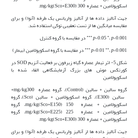
اسکوپولامین + عصاره 300 mg/kg(Sco+E300).
جهت آنالیز داده ها از آنالیز واریانس یک طرفه (آنوا) و برای
مقایسه میانگین ها از تست تعقیبی توکی استفاده شد.
***
*
<0.001
p
،
<0.05
p
در مقایسه با گروه کنترل
+++
++
<0.001
p
،
<0.01
p
در مقایسه با گروه اسکوپولامین (بیمار)
شکل 5- اثر تیمار عصاره گیاه زیرفون بر فعالیت آنزیم SOD در
کورتکس موش های بزرگ آزمایشگاهی القاء شده با
اسکوپولامین
گروه سالین + سالین (Control)، گروه عصاره mg/kg300+
سالین (E300)، گروه اسکوپولامین + سالین (Sco)، گروه
اسکوپولامین + عصاره 150 mg/kg(Sco+E150)، گروه
اسکوپولامین + عصاره 225 mg/kg(Sco+E225)، گروه
اسکوپولامین + عصاره 300 mg/kg(Sco+E300).
جهت آنالیز داده ها از آنالیز واریانس یک طرفه (آنوا) و برای