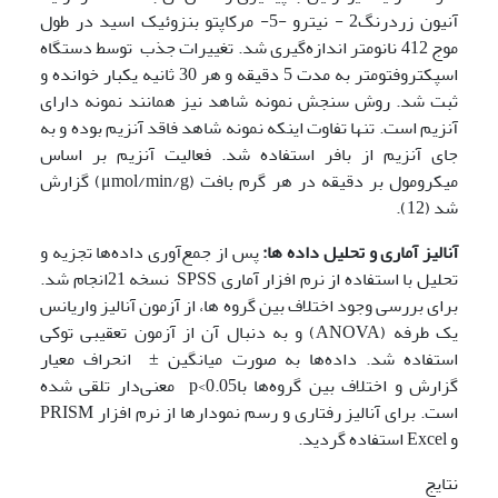
آنیون زردرنگ2 - نیترو -5- مرکاپتو بنزوئیک اسید در طول
موج 412 نانومتر اندازه‌گیری شد. تغییرات جذب توسط دستگاه
اسپکتروفتومتر به مدت 5 دقیقه و هر 30 ثانیه یکبار خوانده و
ثبت شد. روش سنجش نمونه شاهد نیز همانند نمونه دارای
آنزیم است. تنها تفاوت اینکه نمونه شاهد فاقد آنزیم بوده و به
جای آنزیم از بافر استفاده شد. فعالیت آنزیم بر اساس
میکرومول بر دقیقه در هر گرم بافت (μmol/min/g) گزارش
شد (12).
آنالیز آماری و تحلیل داده ها:
پس از جمع‌آوری داده‌ها تجزیه و
تحلیل با استفاده از نرم افزار آماری SPSS نسخه 21انجام شد.
برای بررسی وجود اختلاف بین گروه ها، از آزمون آنالیز واریانس
یک طرفه (ANOVA) و به دنبال آن از آزمون تعقیبی توکی
استفاده شد. داده‌ها به صورت میانگین ± انحراف معیار
گزارش و اختلاف بین گروه‌ها باp<0.05 معنی‌دار تلقی شده
است. برای آنالیز رفتاری و رسم نمودارها از نرم افزار PRISM
و Excel استفاده گردید.
نتایج