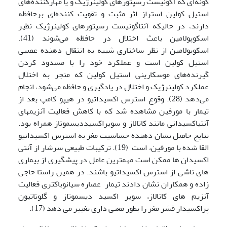
گونه‌ای که آگونیست رسپتورهای کولینرژیک و یا مهارکننده‌های
استیل کولین استراز اثر مثبت و تقویت کننده‌ای برحافظه
دارند، در حالیکه آنتاگونیست رسپتورهای کولینرژیک نظیر
اسکوپولامین باعث اختلال در حافظه می‌شوند (41).
اسکوپولامین از نظر ساختاری شبیه به انتقال دهنده عصبی
استیل کولین است و عملکرد خود را با مسدود کردن
گیرنده‌های موسکارینی استیل کولین که منجر به اختلال
عملکرد کولینرژیک و اختلال در یادگیری و حافظه می‌شود، انجام
می‌دهد (28). وقوع استرس اکسیداتیو در هیپو کامپ بعد از
تیمار با مورفین مشاهده شد که با کاهش فعالیت آنزیم­های
آنتی­اکسیدانی مانند کاتالاز و سوپراکسیددیسموتاز همراه بود.
نتایج حاصل نشان دهنده حساسیت مغز به استرس اکسیداتیو
القا شده با مورفین، است (19). ترکیبات طبیعی سرشار از آنتی
اکسیدان ها ممکن است مهمترین عامل در پیشگیری از بیماری
های ناشی از استرس اکسیداتیو باشند. در همین راستا حاجی
زاده و همکاران نشان دادند تیمار عصاره سیانوباکتری فعالیت
آنزیم های کاتالاز، سوپر اکسید دیسموتاز و گلوتاتیون
پراکسیداز قشر مغز را بطور معنی داری تغییر می دهد (17).