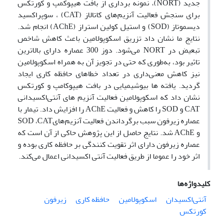
جدید (NORT)، نمونه برداری از بافت هیپوکمپ و کورتکس
برای سنجش فعالیت آنزیم‌های کاتالاز (CAT) ، سوپراکسید
دیسموتاز (SOD) و استیل کولین استراز (AChE) انجام شد.
نتایج ما نشان داد تزریق اسکوپولامین باعث کاهش شاخص
تبعیض در NORT می‌شود. دوز 300 عصاره دارای بالاترین
تاثیر بود، به‌طوری که حتی در تجویز آن به همراه اسکوپولامین
نیز کاهش معنی‌داری در تعداد خطاهای حافظه کاری ایجاد
گردید. یافته ها بیوشیمیایی در بافت هیپوکامپ و کورتکس
نشان داد که اسکوپولامین فعالیت آنزیم های آنتی‌اکسیدانی
CAT و SOD را کاهش و فعالیت AChE را افزایش داد. تیمار با
عصاره زیرفون سبب برگرداندن فعالیت آنزیم‌هایSOD ،CAT
و AChE شد. نتایج حاصل از این پژوهش حاکی از آن است که
عصاره زیرفون دارای اثر تقویت کنندگی بر حافظه کاری بوده و
اثر خود را عموما از طریق فعالیت آنتی اکسیدانی اعمال می‌کند.
کلیدواژه‌ها
آنتی‌اکسیدان
اسکوپولامین
حافظه کاری
زیرفون
کورتکس