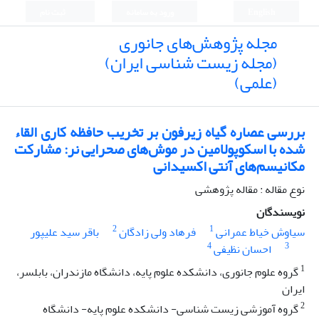
English
ورود به سامانه
ثبت نام
مجله پژوهش‌های جانوری
(مجله زیست شناسی ایران)
(علمی)
بررسی عصاره گیاه زیرفون بر تخریب حافظه کاری القاء
شده با اسکوپولامین در موش‌های صحرایی نر: مشارکت
مکانیسم‌های آنتی اکسیدانی
نوع مقاله : مقاله پژوهشی
نویسندگان
2
1
سیاوش خیاط عمرانی
فرهاد ولی زادگان
باقر سید علیپور
4
3
احسان نظیفی
1
گروه علوم جانوری، دانشکده علوم پایه، دانشگاه مازندران، بابلسر،
ایران
2
گروه آموزشی زیست شناسی- دانشکده علوم پایه- دانشگاه