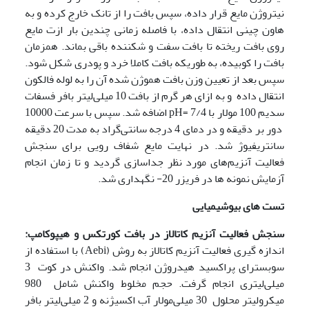
نیتروژن مایع قرار داده، سپس بافت را از تانک خارج کرده و به
هاون چینی انتقال داده، با فاصله زمانی چندین بار ازت مایع
روی بافت ریخته تا بافت سفت و شکننده باقی بماند. همزمان
بافت را کوبیده، به طوریکه بافت کاملا خرد و پودری شکل شود.
سپس بعد از تعیین وزن بافت هموژن شده آن را به لوله فالکون
انتقال داده و به ازای هر گرم از بافت 10 میلی‌لیتر بافر فسفات
سدیم 100 مولار با pH= 7/4 اضافه شد. سپس با سرعت 10000
دور بر دقیقه و در دمای 4 درجه سانتی‌گراد به مدت 20 دقیقه
سانتریفیوژ شد. در نهایت مایع شفاف رویی برای سنجش
فعالیت آنزیم‌های مورد نظر جدا‌سازی گردید و تا زمان انجام
آزمایش نمونه ها در فریزر 20- نگهداری شد.
تست های بیوشیمیایی
سنجش فعالیت آنزیم کاتالاز در بافت کورتکس و هیپوکامپ:
اندازه گیری فعالیت آنزیم کاتالاز به روش (Aebi) با استفاده از
سوبسترای پراکسید هیدروژن انجام شد. واکنش در کوت 3
میلی‌لیتری انجام گرفت. حجم مخلوط واکنش شامل 980
میکرولیتر محلول 30 میلی‌مولار آب اکسیژنه و 2 میلی‌لیتر بافر