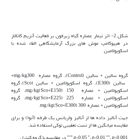
شکل 2- اثر تیمار عصاره گیاه زیرفون بر فعالیت آنزیم کاتالاز
در هیپوکامپ موش های بزرگ آزمایشگاهی القاء شده با
اسکوپولامین
گروه سالین + سالین (Control)، گروه عصاره mg/kg300+
سالین (E300)، گروه اسکوپولامین + سالین (Sco)، گروه
اسکوپولامین + عصاره 150 mg/kg(Sco+E150)، گروه
اسکوپولامین + عصاره 225 mg/kg(Sco+E225)، گروه
اسکوپولامین + عصاره 300 mg/kg(Sco+E300).
جهت آنالیز داده ها از آنالیز واریانس یک طرفه (آنوا) و برای
مقایسه میانگین ها از تست تعقیبی توکی استفاده شد.
***
*
**
<0.001
p
،
<0.01
p
،
<0.05
p
در مقایسه با گروه کنترل