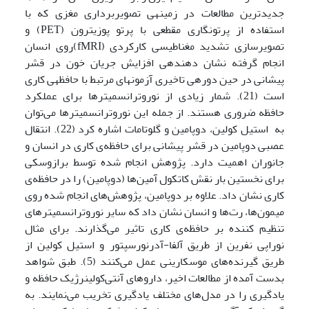
جدیدترین مطالعات در زمینه­ی تصویربرداری مغزی که با
استفاده از پرتونگاری مقطعی با پرتو پوزیترون (PET) و
تصویرسازی تشدید مغناطیسی کارکردی (fMRI)روی انسان
انجام گرفته نشان دهنده­ی افزایش جریان خون در قشر
پیشانی در حین دوره­ی تاخیری آزمون­های مرتبط با حافظه­ی کاری
است (21). شمار زیادی از نوروترانسمیترها برای عملکرد
حافظه ضروری هستند. از جمله این نوروترانسمیترها می‌توان
به استیل کولین، دوپامین و گلوتامات اشاره کرد (22). انتقال
عصبی دوپامین در قشر پیشانی برای حافظه‌ی کاری در انسان و
جانوران اهمیت دارد. پژوهش انجام شده توسط برازوسکی
برای نخستین بار نقش کاتکول آمین‌ها (دوپامین) را در حافظه‌ی
کاری نشان داد. علاوه بر دوپامین، پژوهش‌های انجام شده روی
میمون‌ها، رت‌ها و انسان نشان داد که سایر نوروترانسمیترهای
تنظیم کننده بر حافظه‌ی کاری تاثیر می‌گذارند. برای مثال
نوراپی نفرین از طریق آلفا-آدرنورسپتور و استیل کولین از
طریق گیرنده‌های موسکارینی عمل می‌کنند (5). طبق شواهد
بدست آمده از مطالعات اخیر، داروهای آنتی‌کولینرژیک حافظه و
یادگیری را در مدل‌های مختلف یادگیری تخریب می‌نمایند. به