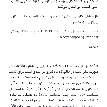
کنندگی بر حافظه کاری بوده و اثر خود را عموما از طریق فعالیت
آنتی اکسیدانی اعمال می‌کند.
واژه های کلیدی
: آنتی‌اکسیدان، اسکوپولامین، حافظه کاری،
زیرفون، کورتکس
* نویسنده مسئول، تلفن: 01135302405 ، پست الکترونیکی:
b.seyedalipour@umz.ac.ir
مقدمه
حافظه توانایی ثبت، حفظ اطلاعات و بازیابی همان اطلاعات در
صورت نیاز است در حالی که یادگیری فرآیندی است برای کسب
اطلاعات جدید در مورد رویدادهایی که رخ داده است (8) حافظه
کاری، کارکردی شناختی است که مسئول حفظ اطلاعات آنی،
دستکاری و استفاده از آنها در فرآیند تفکر، ادراک و استدلال
می‌باشد (35) قشر پیش‌پیشانی (PFC) به عنوان ساختاری
شناخته شده است که به طور گسترده در فرآیندهای شناختی
مثل تفکر، استدلال، تصمیم‌گیری و برنامه‌ریزی نقش دارد(38).