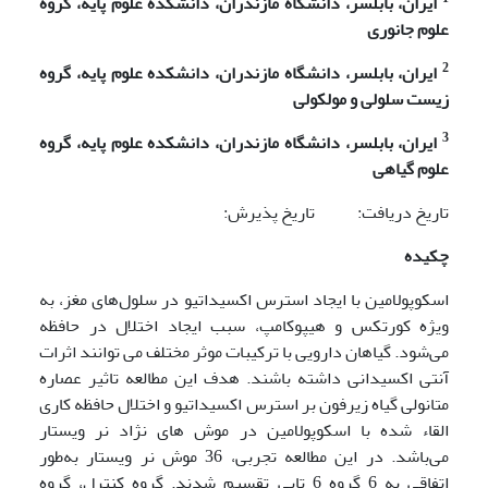
ایران، بابلسر، دانشگاه
مازندران،
دانشکده
علوم
پایه،
گروه
علوم جانوری
2
ایران، بابلسر، دانشگاه
مازندران،
دانشکده
علوم
پایه، گروه
زیست
سلولی
و
مولکولی
3
ایران، بابلسر، دانشگاه
مازندران،
دانشکده
علوم
پایه، گروه
علوم گیاهی
تاریخ دریافت: تاریخ پذیرش:
چکیده
اسکوپولامین با ایجاد استرس اکسیداتیو در سلول‌های مغز، به
ویژه کورتکس و هیپوکامپ، سبب ایجاد اختلال در حافظه
می‌شود. گیاهان دارویی با ترکیبات موثر مختلف می توانند اثرات
آنتی اکسیدانی داشته باشند. هدف این مطالعه تاثیر عصاره
متانولی گیاه زیرفون بر استرس اکسیداتیو و اختلال حافظه کاری
القاء شده با اسکوپولامین در موش های نژاد نر ویستار
می‌باشد. در این مطالعه تجربی، 36 موش نر ویستار به‌طور
اتفاقی به 6 گروه 6 تایی تقسیم شدند. گروه کنترل، گروه