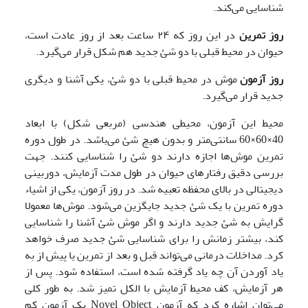
شناسایی می‌کند.
روز تمرین
در این روز که ۲۴ ساعت بعد از روز عادت است،
حیوان در محیط قبلی با دو شئ جدید هم شکل قرار می‌گیرد.
روز آزمون
موش در محیط قبلی با دو شئ، یکی آشنا و دیگری
جدید قرار می‌گیرد.
محیط این آزمون، محیطی هندسی (مربعی شکل) با ابعاد
40×60×60 سانتی‌متر و بدون هیچ شئ می‌باشد. در طول دوره
تمرین موش‌ها اجازه دارند دو شئ را شناسایی کنند. جهت
بررسی دقیق رفتارهای حیوان در طول مدت آزمایش، دوربینی
دیجیتالی در بالای محفظه تعبیه شد. در روز آزمون، یکی از اشیاء
دوره تمرین با یک شئ جدید جایگزین می‌شود. موش‌ها معمولا
گرایش به شئ جدید دارند و اگر موش شئ آشنا را شناسایی
کند، بیشتر زمانش را برای شناسایی شئ جدید صرف خواهد
کرد. مداخلات درمانی می‌تواند قبل و بعد از تمرین یا پیش از به
یاد آوردن آن چه یاد گرفته شده است، استفاده شود. پس از
هر آزمایش، کف محیط آزمایش با الکل تمیز شد. به طور کلی
می‌توان اشاره کرد که آزمون Novel Object یک آزمون کم