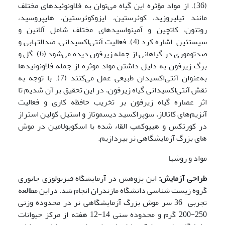
(36). از مواد مؤثره این گیاه می‌توان به فلاونوئیدهای مختلف
مانند تیلیروزید، کوئرستین، ایزوکوئرستین، هایپروسید،
روتنون، کاتچین و آمینواسیدهای مختلف شامل آلانین و
سیستئین اشاره کرد (4). فعالیت آنتی‌اکسیدانی، ضدالتهابی و
ضدتوموری در گیاهانی از جمله زیرفون دیده می‌شود (6). گل و
برگ زیرفون به دلیل داشتن مواد موثره از جمله فلاونوئیدها
به‌عنوان آنتی‌اکسیدان طبیعی عمل می‌کنند (7). با توجه به
نقش آنتی‌اکسیدانی گیاه زیرفون، در این تحقیق بر آن شدیم تا
اثر عصاره گیاه زیرفون بر تخریب حافظه کاری و فعالیت
آنزیم‌های کاتالاز، سوپراکسید دیسموتاز و استیل کولین استراز
در کورتکس و هیپوکمپ القاء شده با اسکوپولامین در موش
های بزرگ آزمایشگاهی نر بپردازیم.
مواد و روشها
طراحی آزمایش:
این پژوهش در آزمایشگاه فیزیولوژی جانوری
گروه زیست شناسی دانشگاه مازندران انجام شد. دراین مطالعه
تجربی 36 سر موش بزرگ آزمایشگاهی نر در محدوده وزنی
250-200 گرم و محدوده سنی 14-12 هفته از مرکز حیوانات