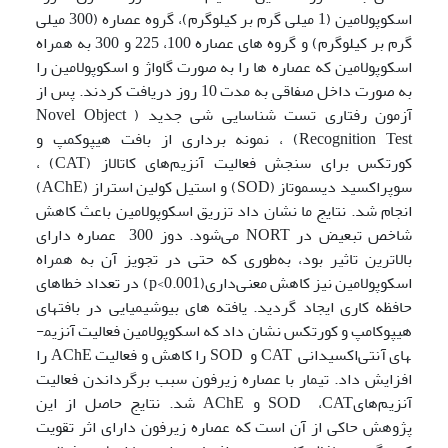
اسکوپولامین (1 میلی گرم بر کیلوگرم)، گروه عصاره (300 میلی
گرم بر کیلوگرم) و گروه های عصاره 100، 225 و 300 به همراه
اسکوپولامین که عصاره ها را به صورت گاواژ و اسکوپولامین را
به صورت داخل صفاقی به مدت 10 روز دریافت کردند. پس از
آزمون رفتاری تست شناسایی شی جدید (Novel Object
Recognition Test) ، نمونه برداری از بافت هیپوکمپ و
کورتکس برای سنجش فعالیت آنزیم‌های کاتالاز (CAT) ،
سوپراکسید دیسموتاز (SOD) و استیل کولین استراز (AChE)
انجام شد. نتایج ما نشان داد تزریق اسکوپولامین باعث کاهش
شاخص تبعیض در NORT می‌شود. دوز 300 عصاره دارای
بالاترین تاثیر بود، به‌طوری که حتی در تجویز آن به همراه
اسکوپولامین نیز کاهش معنی‌داری(p<0.001) در تعداد خطاهای
حافظه کاری ایجاد گردید. یافته های بیوشیمیایی در بافت­های
هیپوکامپ و کورتکس نشان داد که اسکوپولامین فعالیت آنزیم­
های آنتی‌اکسیدانی CAT و SOD را کاهش و فعالیت AChE را
افزایش داد. تیمار با عصاره زیرفون سبب برگرداندن فعالیت
آنزیم‌هایSOD ،CAT و AChE شد. نتایج حاصل از این
پژوهش حاکی از آن است که عصاره زیرفون دارای اثر تقویت