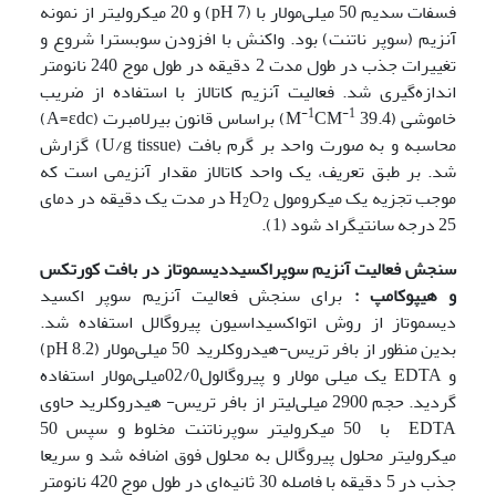
فسفات سدیم 50 میلی‌مولار با (pH 7) و 20 میکرولیتر از نمونه
آنزیم (سوپر ناتنت) بود. واکنش با افزودن سوبسترا شروع و
تغییرات جذب در طول مدت 2 دقیقه در طول موج 240 نانومتر
اندازه‌گیری شد. فعالیت آنزیم کاتالاز با استفاده از ضریب
-1
-1
خاموشی (39.4 M
CM
) براساس قانون بیرلامبرت (A=ɛdc)
محاسبه و به صورت واحد بر گرم بافت (U/g tissue) گزارش
شد. بر طبق تعریف، یک واحد کاتالاز مقدار آنزیمی است که
موجب تجزیه یک میکرومول H
O
در مدت یک دقیقه در دمای
2
2
25 درجه سانتی‎گراد شود (1).
سنجش فعالیت آنزیم سوپراکسیددیسموتاز در بافت کورتکس
و
هیپوکامپ :
برای سنجش فعالیت آنزیم سوپر اکسید
دیسموتاز از روش اتواکسیداسیون پیروگالل استفاده شد.
بدین منظور از بافر تریس-هیدروکلرید 50 میلی‌مولار (pH 8.2)
و EDTA یک میلی مولار و پیروگالول02/0میلی‌مولار استفاده
گردید. حجم 2900 میلی‌لیتر از بافر تریس- هیدروکلرید حاوی
EDTA با 50 میکرولیتر سوپرناتنت مخلوط و سپس 50
میکرولیتر محلول پیروگالل به محلول فوق اضافه شد و سریعا
جذب در 5 دقیقه با فاصله 30 ثانیه‌ای در طول موج 420 نانومتر