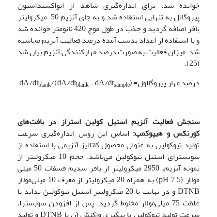
خوانده شد. برای اندازه‌گیری شاهد از اتواکسیداسیون
پیرو‌گالل به تنهایی استفاده شد و به جای آنزیم 50 میکرولیتر
بافر اضافه گردید و جذب در طول موج 420 نانومتر خوانده شد
و با استفاده از اعداد بدست آمده درصد فعالیت آنزیم محاسبه
شد. میزان فعالیت به صورت درصد مهار‌کنندگی آنزیم بیان شد
(25).
درصد مهار پیروگالول= (dA/dt
- dA/dt
)/dA/dt
blank
blank
sample
سنجش فعالیت آنزیم استیل کولین استراز در بافت‌های
کورتکس و هیپوکمپ:
اساس این روش اندازه‌گیری سرعت
تولید تیوکولین به عنوان محصول کاتالیز آنزیمی با استفاده از
سوبسترای استیل تیوکولین می‌باشد. حجم 10 میکرولیتر از
نمونه آنزیم، 2950 میکرولیتر از بافر سدیم فسفات 50 میلی
مولار (pH 7.5) به همراه 20 میکرولیتر از معرف 10 میلی‌مولار
DTNB و در نهایت با 20 میکرولیتر استیل تیوکولین یداید با
غلظت 75 میلی‌مولار مخلوط گردید. پس از افزودن سوبسترا،
سرعت تولید تیوکولین با پیگیری واکنش آن با DTNB و تولید