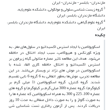
مازندران- بابلسر- مازندران- ایران
3
گروه زیست شناسی سلولی و مولکولی، دانشکده علوم پایه،
دانشگاه مازندران، بابلسر، ایران
4
گروه علوم گیاهی، دانشکده علوم پایه، دانشگاه مازندران، بابلسر،
ایران
چکیده
اسکوپولامین با ایجاد استرس اکسیداتیو در سلول‌های مغز، به
ویژه کورتکس و هیپوکامپ، سبب ایجاد اختلال در حافظه
می‌شود. هدف این مطالعه تاثیر عصاره متانولی گیاه زیرفون بر
استرس اکسیداتیو و اختلال حافظه کاری القاء شده با
اسکوپولامین در موش های نژاد نر ویستار می‌باشد. در این
مطالعه تجربی، موش‌ها به‌طور اتفاقی به 6 گروه 6 تایی تقسیم
شدند. گروه کنترل، گروه اسکوپولامین (1 میلی گرم بر
کیلوگرم)، گروه عصاره (300 میلی گرم بر کیلوگرم) و گروه های
عصاره 100، 225 و 300 به همراه اسکوپولامین که عصاره ها را
به صورت گاواژ و را به صورت داخل صفاقی به مدت 10 روز
دریافت کردند. پس از آزمون رفتاری تست شناسایی شی