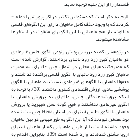
فلس­دار را از این جنبه توجیه نماید.
لازم به ذکر است که مسئولین تکثیر مراکز پرورشی ادعا می­
کردند که با وجود حذف کامل ماهیان دارای این الگوهای فلسی
متفاوت، باز هم ماهیانی با این الگوی­های متفاوت در استخرها
مشاهده می­شوند.
در پژوهشی که به بررسی پویش ژنومی الگوی فلس غیرعادی
در ماهیان کپور زرد رودخانه­ای پرداختند، گزارش شده است
که مصرف­کننده­های محلی در شمال چین علاقه­ای به مصرف
ماهیان کپور زرد رودخانه­ای با الگوی فلسی پراکنده نداشتند و
معمولا ًماهیان با الگوهای غیرعادی نسبت به ماهیان با الگوی
پوششی عادی، ارزش اقتصادی کمتری داشتند (39). با توجه به
اینکه پرورش­دهندگان چینی، علاقه­ای به پرورش ماهیان با
الگوی غیرعادی نداشتند و هیچ گونه عمل هیبرید یا پرورش
ماهیان با الگوی فلسی آیینه­ای در استان Hena چین ثبت نشده
بود مطمئن نبودند که آیا این الگو به طور طبیعی در بین ماهیان
وجود داشته است یا از طریق ماهی­هایی که از ماهیان آیینه­ای
اروپا مشتق شده­اند وارد شده است (39). بنابراین اقدام به