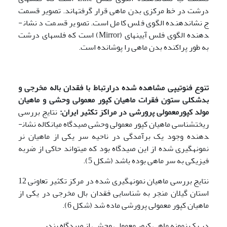
درشت در خط مرکزی بدن ماهی قرار گرفته­اند. تصویر قسمت
ج نشان­دهنده الگوی فلس کامل است. تصویر قسمت د نشان­
دهنده الگوی فلس آیینه­ای (Mirror) است که فلس­های درشت
به طور پراکنده بدن ماهی را پوشانده است.
تنوع فنوتیپی مشاهده شده درارتباط با فقدان باله مخرجی و
بدشکلی ستون فقرات ماهیان کپور معمولی وحشی و ماهیان
مولد کپورمعمولی پرورشی در مراکز تکثیر ایران:
نتایج بررسی
ریخت­شناسی ماهیان کپور معمولی وحشی صیدگاه میانکاله نشان­
دهنده وجود یک برآمدگی در ناحیه سر یکی از ماهیان نر
نمونه­گیری شده از این صیدگاه بود که می­تواند حاکی از ضربه
فیزیکی به سر ماهی بوده باشد (شکل 5).
نتایج بررسی ماهیان نمونه­گیری شده در مرکز تکثیر تعاونی 12
استان گیلان منجر به شناسایی فقدان بال مخرجی در یکی از
ماهیان کپور معمولی پرورشی ماده شد (شکل 6).
در یک نمونه ماهی کپور معمولی وحشی از صیدگاه بندر