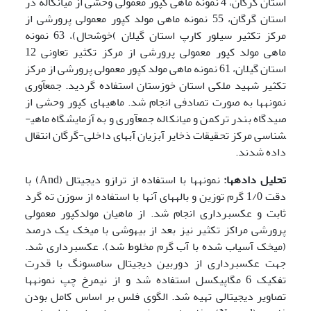
استان گرگان، 4 نمونه ماهی کپور معمولی وحشی از میانکاله در
استان گرگان، 55 نمونه ماهی مولد کپور معمولی پرورشی از
مرکز تکثیر سیلور کارپ استان گیلان )خوشحال)، 63 نمونه
ماهی مولد کپور معمولی پرورشی از مرکز تکثیر تعاونی 12
استان گیلان، 61 نمونه ماهی مولد کپور معمولی پرورشی از مرکز
تکثیر شهید ملکی استان خوزستان استفاده گردید. جمع­آوری
نمونه­ها به صورت تصادفی انجام شد. ماهی­های کپور وحشی از
صیدگاه بندر ترکمن و میانکاله جمع­آوری و به آزمایشگاه ماهی­
شناسی مرکز تحقیقات ذخایر آبزیان آب­های داخلی-گرگان انتقال
داده شدند.
تحلیل داده­ها:
نمونه­ها با استفاده از ترازو دیجیتال (And) با
دقت 1/0 گرم توزین و باله­های آنها با استفاده از سوزن ته گرد
ثابت و عکس­برداری انجام شد. از ماهیان مولدکپور معمولی
پرورشی مراکز تکثیر نیز بعد از بیهوشی با میخک یک درصد
(میخک آسیاب شده با آب گرم مخلوط شد)، عکس­برداری شد.
جهت عکس­برداری از دوربین دیجیتال سامسونگ با قدرت
تفکیک 6 مگاپیکسل استفاده شد و از نیم­رخ چپ نمونه­ها
تصاویر دیجیتالی تهیه شد. الگوی فلس بر اساس کامل بودن