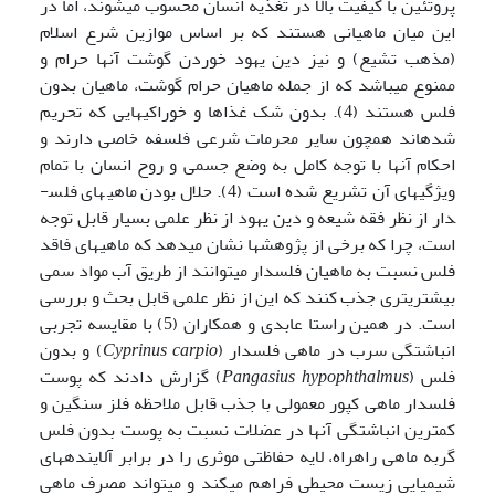
پروتئین با کیفیت بالا در تغذیه انسان محسوب می­شوند، اما در
این میان ماهیانی هستند که بر اساس موازین شرع اسلام
(مذهب تشیع) و نیز دین یهود خوردن گوشت آن­ها حرام و
ممنوع می­باشد که از جمله ماهیان حرام گوشت، ماهیان بدون
فلس هستند (4). بدون شک غذاها و خوراکی­هایی که تحریم
شده­اند همچون سایر محرمات شرعی فلسفه خاصی دارند و
احکام آن­ها با توجه کامل به وضع جسمی و روح انسان با تمام
ویژگی­های آن تشریع شده ­است (4). حلال بودن ماهی­های فلس­
دار از نظر فقه شیعه و دین یهود از نظر علمی بسیار قابل توجه
است، چرا که برخی از پژوهش­ها نشان می­دهد که ماهی­های فاقد
فلس نسبت به ماهیان فلس­دار می­توانند از طریق آب مواد سمی
بیشتری­تری جذب کنند که این از نظر علمی قابل بحث و بررسی
است. در همین راستا عابدی و همکاران (5) با مقایسه تجربی
انباشتگی سرب در ماهی فلس­دار (
Cyprinus carpio
) و بدون
فلس (
Pangasius hypophthalmus
) گزارش دادند که پوست
فلس­دار ماهی کپور معمولی با جذب قابل ملاحظه فلز سنگین و
کمترین انباشتگی آن­ها در عضلات نسبت به پوست بدون فلس
گربه ماهی راه­راه، لایه حفاظتی موثری را در برابر آلاینده­های
شیمیایی زیست محیطی فراهم می‍کند و می­تواند مصرف ماهی