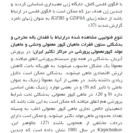
با الگوی فلسی کامل، جایگاه ژنی معنی­داری شناسایی کردند و
چندین ژن هدف نیز که ممکن است با الگوی فلسی در ارتباط
باشد از جمله ژن­های
GDF6A
و
IGFB5
به عنوان ژن­های نامزد
گزارش شدند (37).
تنوع فنوتیپی مشاهده شده درارتباط با فقدان باله مخرجی و
بدشکلی ستون فقرات ماهیان کپور معمولی وحشی و ماهیان
مولد کپورمعمولی پرورشی در مراکز تکثیر ایران:
در پرورش
آبزیان، بدشکلی در همه نوع سیستم پرورشی اتفاق می­افتد، و
معمولاً یک مشکل محسوب می­شوند به طوری­که باعث کاهش
ارزش اقتصادی ماهی می­شوند. بدشکلی ممکن است دلایل
زیادی داشته باشد. در بعضی از آنها، معمولاً ژنتیک به عنوان
عاملی با تاثیر کم (9) و در بعضی موارد ژنتیک نقش اساسی
دارد (9 و 20). در ماهی کپور معمولی، بدشکلی تحت شرایط
پرورشی هم اتفاق می­افتد که ممکن است به این علت باشد که
جمعیت­های خالص تجاری ماهی کپور معمولی اغلب به وسیله
تعداد محدودی ماهی مولد تکثیر می­شوند، و ممکن است دارای
درجات مختلفی از همخونی باشند (27). علاوه­بر این،
Kirpichnikov در سال 1981 نشان داده است که چندین