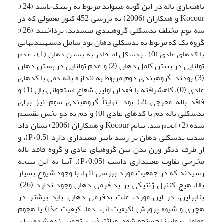
ناهنجاری باله در این گونه می­تواند مربوط به ژنتیک باشد (24).
Kocour و همکاران (2006) به بررسی 452 کپور معمولی که در
سه نوع مختلف بدشکلی گروه­بندی می­شدند، پرداختند (26):
گروه یک که مربوط به بدشکلی دهان بود شامل دسته­بندی­هایی
با کدهای عادی (0) ، بدشکل اما قادر به بستن دهان (1) ، عدم
توانایی در بستن کامل دهان (2) و عدم توانایی در بستن دهان
(3) بودند. گروه­بندی دوم مربوط به اندازه باله دمی با کدهای
عادی (0)، کاهش­یافته با فقدان اولین شعاع استخوانی بال (1) و
فاقد باله مخرجی (2) بود. نهایتاً گروه­بندی سوم نیز برای
بدشکلی باله دم با کدهای عادی (0) و دم به دو بخش تقسیم
شده (2) انجام شد. نتایج Kocour و همکاران (2006) نشان داد
شدت بدشکلی دهان بر رشد تاثیر معنی­داری دارد (P<0.5)، و
از طرف دیگر وزن بدن بین گروه­های عادی و گروه فاقد باله
مخرجی تفاوت معنی­داری داشت (P<0.05). آنها به این نتیجه
رسیدند که در جمعیت مورد بررسی آنها، با وجود شیوع بسیار
بالا، هیچ کنترل ژنتیکی بر بد فرمی دهان وجود ندارد (26).
بنابراین، در این مورد، علت بدفرمی دهان، باید بیشتر در
هچری و شیوه پرورش (کیفیت آب، دما، کیفیت غذا) یا هجوم
عوامل بیماری­زا جستجو شود. وراثت­پذیری تخمین زده شده برای