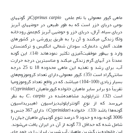
ماهی کپور معمولی با نام علمی
Cyprinus carpio
از گونه­های
بومی دریای خزر است که به طور طبیعی در حوضه­های آبریز
دریای سیاه، آرال، دریای خزر و حوضه­ی آبریز کم‌عمق رودخانه
ولگا زندگی می­کنند و آن را به طریق پرورشی در کشورهای
هلند، آلمان، دانمارک، سودان شمالی، انگلیس و ترکمنستان
وارد و به­طور موفقیت‌آمیزی تکثیر نموده­اند (14). این گونه
عمدتاً در آب­های گرم زندگی می­کند و مناسب­ترین درجه حرارت
آب، برای رشد و تغذیه این ماهی محدوده 18 تا 25 درجه
سانتی‌گراد است (35). کپور معمولی دارای تعداد کروموزوم‌های
بسیار زیادی (100-104) می­باشد، که در واقع تعداد کروموزوم­ها
تقریباً دو برابر سایر ماهیان خانواده کپورماهیان (
Cyprinidae
)
است (32). تتراپلوئید مشاهده‌شده در
C. carpio
به نظر
می‌رسد که از نوع آلوتتراپلوئیدیزاسیون (هیبریداسیون
گونه‌ها) باشد (33). خانواده (
Cyprinidae
) دارای 367 جنس و
3006 گونه بوده و حدود 9 درصد تنوع گونه­های ماهیان جهان را
شامل شده که حداقل 73 گونه از آن در ایران یافت می‌شوند.
این خانواده بزرگ‌ترین ماهیان آب شیرین ایران را در خود جای