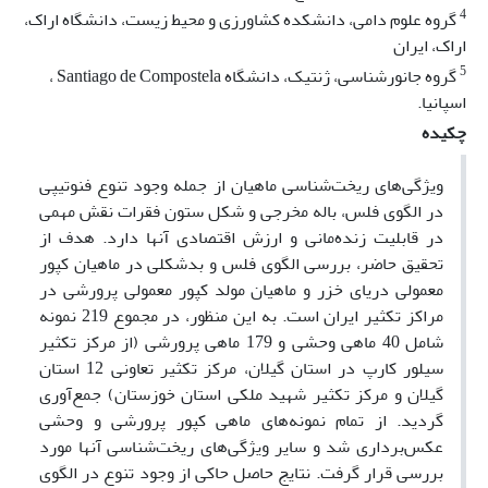
4
گروه علوم دامی، دانشکده کشاورزی و محیط زیست، دانشگاه اراک،
اراک، ایران
5
گروه جانورشناسی، ژنتیک، دانشگاه Santiago de Compostela ،
اسپانیا.
چکیده
ویژگی‌های ریخت‌شناسی ماهیان از جمله وجود تنوع فنوتیپی
در الگوی فلس، باله مخرجی و شکل ستون فقرات نقش مهمی
در قابلیت زنده‌مانی و ارزش اقتصادی آنها دارد. هدف از
تحقیق حاضر، بررسی الگوی فلس و بدشکلی در ماهیان کپور
معمولی دریای خزر و ماهیان مولد کپور معمولی پرورشی در
مراکز تکثیر ایران است. به این منظور، در مجموع 219 نمونه
شامل 40 ماهی وحشی و 179 ماهی پرورشی (از مرکز تکثیر
سیلور کارپ در استان گیلان، مرکز تکثیر تعاونی 12 استان
گیلان و مرکز تکثیر شهید ملکی استان خوزستان) جمع‌آوری
گردید. از تمام نمونه‌های ماهی کپور پرورشی و وحشی
عکس‌برداری شد و سایر ویژگی‌های ریخت‌شناسی آنها مورد
بررسی قرار گرفت. نتایج حاصل حاکی از وجود تنوع در الگوی