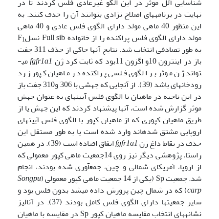
شناسایی آلل موثر در این الگو غیرعادی فلس کردند تا در
نهایت در برنامه­های اصلاح نژادی بتوانند آن را حذف کنند. به
این منظور 40 ماهی مولد دارای الگوی فلس عادی و 40 ماهی
مولد دارای الگوی فلس پراکنده را از خانواده Full sib نسلF
1
به طور تصادفی انتخاب شد. نتایج آنها حاکی از حذف 311 جفت
باز در اینترون 10و اگزون 11بود که ثابت کرد ژن
fgfr1a1
می­
تواند ژن موثر بر الگوی فلسی پراکنده در ماهیان کپور زرد
رودخانه­ای باشد (39). از آنجایی که جهشی با 306 و310 جفت باز
در این ناحیه در ماهیان با الگوی فلس آیینه­ای به عنوان جهش
موثر گزارش شده است، آنها پیشنهاد کردند که این جهش یا از
طریق ماهیان کپوری که از ماهیان کپور با الگوی فلس آیینه­ای
اروپایی مشتق شده­اند وارد شده است یا به طور مستقل این
حذف در نقاط داغ ژن
fgfr1a1
اتفاق افتاده است (39). در همین
راستا، پژوهشی دیگر نیز روی 14جمعیت ماهی کپور معمولی که
از اروپا، آمریکای شمالی و چین، جمع­آوری شده ­بودند، انجام
شد. جمعیت Sp (یکی از 14 جمعیت ماهی کپور معمولی (
Songpu
carp
) که در شمال چین پرورش داده می­شد بدون فلس بود و
سایر جمعیت­ها دارای الگوی فلس کامل بودند (37). در آنالیز
نشانه­های انتخاب مقایسه ماهیان کپور Sp در مقایسه با ماهیان