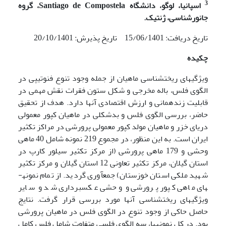
3
اسپانیا، لوگو، دانشگاه
Santiago de Compostela
، گروه
جانورشناسی، ژنتیک.
تاریخ دریافت: 15/06/1401 تاریخ پذیرش: 20/10/1401
چکیده
ویژگی­های ریخت­شناسی ماهیان از جمله وجود تنوع فنوتیپی در
الگوی فلس، باله مخرجی و شکل ستون فقرات نقش مهمی در
قابلیت زنده­مانی و ارزش اقتصادی آنها دارد. هدف از تحقیق
حاضر، بررسی الگوی فلس و بدشکلی در ماهیان کپور معمولی
دریای خزر و ماهیان مولد کپور معمولی پرورشی در مراکز تکثیر
ایران است.
به این منظور، در مجموع 219 نمونه شامل 40 ماهی
وحشی و 179 ماهی پرورشی (از مرکز تکثیر سیلور کارپ در
استان گیلان، مرکز تکثیر تعاونی 12 استان گیلان و مرکز تکثیر
شهید ملکی استان خوزستان) جمع­آوری گردید. از تمام نمونه­
های ماهی کپور پرورشی و وحشی عکس­برداری شد و سایر
ویژگی­های ریخت­شناسی آنها مورد بررسی قرار گرفت. نتایج
حاصل حاکی از وجود تنوع در الگوی فلس در ماهیان پرورشی
بود. در کل نمونه­ها، سه الگوی فلسی متفاوت شامل فلس کامل