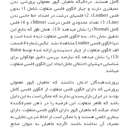
کامل هستند، درحالی­که ماهیان کپور معمولی پرورشی، بدن
عمیق­تری دارند و چهار الگوی فلسی متفاوت شامل 1) بدون
فلس (Leather)، 2) فلس­های درشت در امتداد خط جانبی بدن
(Line)، 3) تعداد محدودی فلس درشت (Mirror)، و 4) فلس
کامل (Normal) را نشان می­دهند (13). همان طور که نتایج این
تحقیق نشان داد، سه الگوی فلسی متفاوت دیده شده است و
تنها الگوی فلسی Leather مشاهده نشد. عکس شماره 4 قسمت
الف الگوی متفاوت از چهار دسته­بندی ارائه شده توسط Balon
(13) را نشان می­دهد که نیازمند بررسی دقیق مولکولی برای
شناسایی جهش­های احتمالی عامل ایجاد این الگوی فلسی متفاوت
می­باشد.
پرورش­دهندگان اذعان داشتند که ماهیان کپور معمولی
پرورشی که دارای الگوی فلس متفاوت از الگوی فلسی کامل
بودند در ایران بازارپسندی ندارند که ممکن است به این دلیل
باشد که ظاهر متفاوت، این فرضیه را در ذهن مصرف­کننده
ایجاد می­کند که ماهیان کپور دارای الگوی فلسی متفاوت، دارای
بیماری خاصی هستند و یا ممکن است از لحاظ شرعی تمایلی به
مصرف آن نداشته باشند. اگرچه ماهیان به عنوان منابع