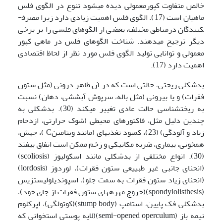
خالص متفاوت کپورمعمولی دیده می­شود تنوع در الگوی فلس
ماهیان است (17). الگوی فلس اهمیت زیادی دارد زیرا مصرف­
کنندگان درمناطق مختلف، بعضی از الگوهای فلسی را بر برخی
دیگر ترجیح می­دهند. شناخت الگوهای فلس در ماهی کپور
معمولی و توانایی تولید الگوی فلس مورد نظر از لحاظ اقتصادی
اهمیت دارد (17).
بدشکلی ریختی، حالتی است که در آن ظاهر درونی (مثل ستون
فقرات) و یا بیرونی (مثل باله، سرپوش آبششی، دهان) نسبت
به ریخت­شناسی حالت عادی تغییر می­کند (30). بدشکلی به
چندین دلیل مثل، فاکتورهای محیطی (شوک حرارتی، ازدحام
زیاد و آلودگی) (23)، کمبود تغذیه­ای (مانند ویتامینC )، جهش،
هم­خونی، بیماری، ضربه مکانیکی و زخم ممکن است اتفاق بیفتد
(30). انواع مختلفی از بدشکلی مانند اسکولیوز (scoliosis)
(انحنای جانبی غیر طبییعی ستون فقرات)، لوردوز (lordosis)
(انحنای زیاد ستون فقرات به سمت جلو)، اسپوندیلولیستزیس
(spondylolisthesis)(خروج مهره­های ستون فقرات از جای خود)،
بدشکلی فک پایین، استامپ (stump body)(کوتولگی)، اپرکلوم
نیمه باز (semi-opened operculum)(لایه پوستی استخوانی که