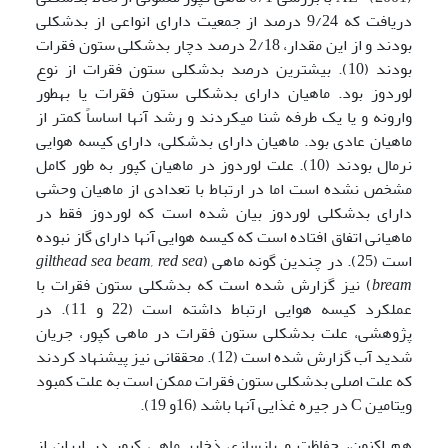
دریافت که 9/24 درصد از جمعیت دارای انواعی از بدشکلی
بودند و از این مقدار، 2/18 درصد دچار بدشکلی ستون فقرات
بودند (10). بیشترین درصد بدشکلی ستون فقرات از نوع
لوردوز بود. ماهیان دارای بدشکلی ستون فقرات یا به­طور
وارونه و یا یک طرفه شنا می­کردند و رشد آنها اساساً کمتر از
ماهیان عادی بود. ماهیان دارای بدشکلی، دارای کیسه هوایی
نرمال بودند (10). علت لوردوز در ماهیان کپور به طور کامل
مشخص نشده­ است اما در ارتباط با تعدادی از ماهیان وحشی
دارای بدشکلی لوردوز بیان شده است که لوردوز فقط در
ماهیانی اتفاق افتاده است که کیسه هوایی آنها دارای گاز نبوده
است (25). در چندین گونه ماهی (
gilthead sea beam, red sea
bream
) نیز گزارش شده است که بدشکلی ستون فقرات با
عملکرد کیسه هوایی ارتباط داشته است (22 و 11). در
پژوهشی، علت بدشکلی ستون فقرات در ماهی کپور، جریان
شدید آب گزارش شده است (12). محققانی نیز پیشنهاد کردند
که علت اصلی بدشکلی ستون فقرات ممکن است به علت کمبود
ویتامین C در جیره غذایی آنها باشد (16و 19).
هم اکنون، حفاظت و بازسازی ذخایر ماهی کپور در ایران از