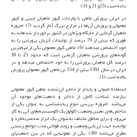
داده است (15و 21 و 31).
در ایران پرورش ماهی با واردات کپور ماهیان چینی و کپور
معمولی و پرورش آن‌ها در مزارع بزرگ آغاز گردید (7). امروزه
ماهیان گرمابی از جایگاه ویژه‌ای در کشور برخوردار شده­اند به
طوری که بیش از 70 درصد از تولیدات آبزیان پرورشی را به
خود اختصاص می­دهند (6). ماهی کپور معمولی یکی از مهم‌ترین
گونه‌های پرورشی ماهیان گرمابی است که حدود 25 تا 30
درصد کل ماهیان پرورشی را به خود اختصاص می­دهد و در
ایران در سال 1391 بیش از 154 تن ماهی کپور معمولی پرورش
یافته است (1).
استفاده اصولی و پایدار از ذخایر ارزشمند ماهی کپور معمولی
نیازمند شناخت کامل از ذخایر و جمعیت‌های موجود آن
می‌باشد. امروزه بررسی تنوع ریخت­شناسی به عنوان یکی از
شاخص‌های تعیین وضعیت اکولوژیک اکوسیستم‌های آبی به کار
می‌رود و برای مناطق مختلف به‌عنوان یک ابزار منحصربه‌فرد و
توانمند جهت ارزیابی وضعیت و روند طولانی مدت جوامع زیستی
مطرح می‌باشد (38). یکی از تفاوت­هایی که در بین جمعیت­های