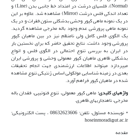
(Normal)، فلس­های درشت در امتداد خط جانبی بدن (Line) و
تعداد اندکی فلس درشت (Mirror) مشاهده شد. علاوه بر این
در یک نمونه ماهی کپور وحشی بدشکلی ستون فقرات و در یک
نمونه ماهی پرورشی عدم وجود باله مخرجی مشاهده گردید.
یک الگوی فلس کامل ولی نامنظم نیز در بین ماهیان کپور
پرورشی وجود داشت. نتایج تحقیق حاضر که برای نخستین بار
در ایران به بررسی تنوع احتمالی در الگوی فلس و انواع
بدشکلی ظاهری ماهیان کپور معمولی وحشی و پرورشی ایران
می­پردازد می­تواند اطلاعات ارزشمندی جهت انجام تحقیقات
بعدی در زمینه شناسایی مولکولی اساس ژنتیکی تنوع مشاهده
شده در ماهیان کپور فراهم آورد.
واژه­های کلیدی:
ماهی کپور معمولی، تنوع فنوتیپی، فقدان باله
مخرجی، ناهنجاری­های ظاهری.
* نویسنده مسئول، تلفن: 08632623606 ، پست الکترونیکی:
hoseinmoradi@ut.ac.ir
مقدمه