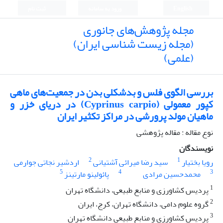
English
ورود به سامانه
ثبت نام
مجله پژوهش‌های جانوری
(مجله زیست شناسی ایران)
(علمی)
بررسی الگوی فلس و بدشکلی بدن در جمعیت‌های ماهی
کپور معمولی (Cyprinus carpio) در دریای خزر و
ماهیان مولد پرورشی در مراکز تکثیر ایران
نوع مقاله : مقاله پژوهشی
نویسندگان
2
1
رویا بختیار
سید رضا میرائی آشتیانی
اردشیر نجاتی جوارمی
5
4
3
محمدحسین مرادی
پائولینو مارتینز
1
پردیس کشاورزی و منابع طبیعی، دانشگاه تهران
2
گروه علوم دامی، دانشگاه تهران، کرج، ایران
3
پردیس کشاورزی و منابع طبیعی دانشگاه تهران