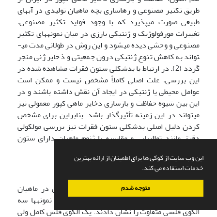
طریق تکثیر مصنوعی و رهاسازی بچه ماهیان تولیدی در آب­های
طبیعی صورت می­پذیرد که با وجود فواید تکثیر مصنوعی،
تغییرات مورفولوژیک و ژنتیکی بارزی در میان نمونه­های تکثیر
مصنوعی و وحشی دیده می­شود و این روش در طولانی مدت می­
تواند به کاهش تنوع ژنتیکی درون جمعیتی و ذخایر ژنی منجر
گردد (2). در ارتباط با بدشکلی ستون فقرات مشاهده شده در
این بررسی، علت اصلی کاملاً مشخص نیست و ممکن است
عوامل محیطی یا ژنتیکی در ایجاد آن نقش داشته باشند و در
این بین شیوه حفاظت و بازسازی ذخایر ماهی کپور معمولی نیز
می­تواند در این زمینه تأثیرگذار باشد. بنابراین برای مشخص
کردن دلیل اصلی بدشکلی ستون فقرات نیز بررسی مولکولی
دقیق مانند توالی­یابی و مقایسه با ژنوم ماهیان دارای ستون
فقرات عادی پیشنهاد می­شود.
این وب سایت از کوکی ها برای اطمینان از ارائه بهترین
خدمات استفاده می کند.
نتیجه­گیری کلی
نتایج این پژوهش نشان داد که در الگوی فلس در ماهیان
متوجه شدم
پرورشی تنوع وجود دارد. به طوری که در کل، نمونه­ها سه
الگوی فلسی متفاوت را نشان دادند. یک الگوی فلس کامل ولی