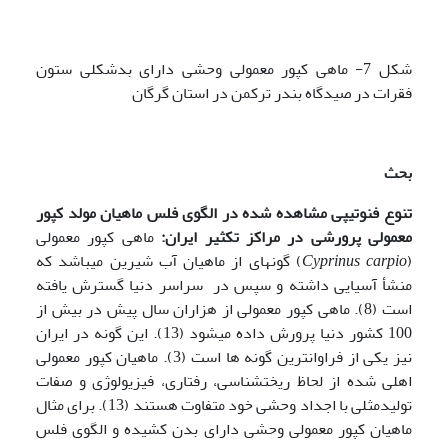
شکل 7- ماهی کپور معمولی وحشی دارای بدشکلی ستون
فقرات در صیدگاه بندر ترکمن در استان گرگان
بحث
تنوع فنوتیپی مشاهده شده در الگوی فلس ماهیان مولد کپور
معمولی پرورشی در مراکز تکثیر ایران:
ماهی کپور معمولی
(
Cyprinus carpio
) گونه­ای از ماهیان آب شیرین می­باشد که
منشأ آسیایی داشته و سپس در سراسر دنیا گسترش یافته
است (8). ماهی کپور معمولی از هزاران سال پیش در بیش از
100 کشور دنیا پرورش داده می­شود (13). این گونه در ایران
نیز یکی از فراوان­ترین گونه ها است (3). ماهیان کپور معمولی
اهلی شده از لحاظ ریخت­شناسی، رفتاری، فیزیولوژی و صفات
تولیدمثلی با اجداد وحشی خود متفاوت هستند (13). برای مثال
ماهیان کپور معمولی وحشی دارای بدن کشیده و الگوی فلس