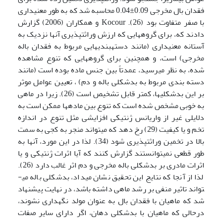
فقدان بال مخرجی 0.09±0.04 محاسبه شد که به طور معنی­داری
با صفر متفاوت بود (26). Kocour و همکاران (2006) گزارش
دادند که، برای گروه­هایی که ارزش وراثت­پذیری آنها نزدیک به
آستانه معنی­داری (مانند دسته­بندی­هایی مربوط به فقدان باله
مخرجی) است، و همچنین برای گروه­هایی که تنوع مشاهده
شده، به نظر می­رسید، عمدتاً بین جنس ماده بوده است (مانند
دسته بندی مربوط به بدشکلی باله و دم) ، تعیین عوامل موثر
بر این بدشکلی­ها، کمتر قابل تشخیص است (26). زیرا در ماهی
به خوبی مشخص شده است که تنوع بین ماده­ها ممکن است به
دلایلی غیر از واریانس ژنتیکی افزایشی مثل تنوع در اندازه
تخم و یا کیفیت (29) رخ دهد که می­تواند منجر به کجی به سمت
بالا در تخمین وراثت­پذیری شود (34). لذا در این مورد، آنها به
طور قطعی نمی­توانستند ­گزارش کنند که آیا اثرات ژنتیکی و یا
اثرات مادری بر بدشکلی باله مخرجی و دم اثر غالب دارد (26).
لذا از آنجا که نتایج این تحقیق نشان می­داد، بدشکلی باله می­
تواند تاثیر منفی بر رشد ماهی داشته باشد، در نهایت پیشنهاد
شد که ماهیان با فقدان بال به عنوان مولد نگهداری نشوند،
درحالی که ماهیان با بدشکلی دهان، اگر دارای سایر صفات