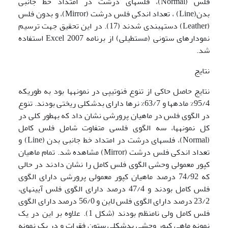
فلس (Normal)، فلس­های درشت در امتداد خط جانبی
بدن(Line) ، تعداد اندکی فلس درشت (Mirror)، و بدون فلس
(Leather) دسته­بندی شدند (17). در این تحقیق جهت ترسیم
نمودارهای ستونی (مستطیلی) از برنامه Excel 2007 استفاده
شد.
نتایج
نتایج حاصل حاکی از تنوع فنوتیپی در نمونه­ها بود به طوریکه
95/4% ماده­ها و 63/7% نرها دارای بدشکلی ریختی بودند. تنوع
در الگوی فلس در ماهیان پرورشی نشان داد که به­طور کلی در
کل نمونه­ها، سه الگوی فلسی متفاوت شامل فلس کامل
(Normal)، فلس­های درشت در امتداد خط جانبی بدن (Line) و
تعداد اندکی فلس درشت (Mirror) مشاهده شد. تمام ماهیان
کپور معمولی وحشی الگوی فلس کامل را نشان دادند در حالی
که 74/92 درصد ماهیان کپور معمولی پرورشی دارای الگوی
فلس کامل بودند و 47/4 درصد دارای الگوی فلس آیینه­ای،
23/2 درصد دارای الگوی فلس لاین و 56/0 درصد دارای الگوی
فلس کامل ولی نامنظم بودند (شکل 1). علاوه بر این در یک
نمونه ماهی کپور وحشی بدشکلی ستون فقرات و در یک نمونه