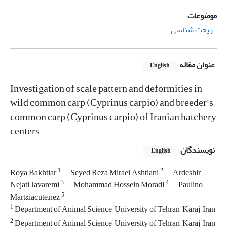
موضوعات
ریخت شناسی
عنوان مقاله
English
Investigation of scale pattern and deformities in
wild common carp (Cyprinus carpio) and breeder’s
common carp (Cyprinus carpio) of Iranian hatchery
centers
نویسندگان
English
1
2
Roya Bakhtiar
Seyed Reza Miraei Ashtiani
Ardeshir
3
4
Nejati Javaremi
Mohammad Hossein Moradi
Paulino
5
Mart&iacute;nez
1
Department of Animal Science, University of Tehran, Karaj, Iran
2
Department of Animal Science, University of Tehran, Karaj, Iran