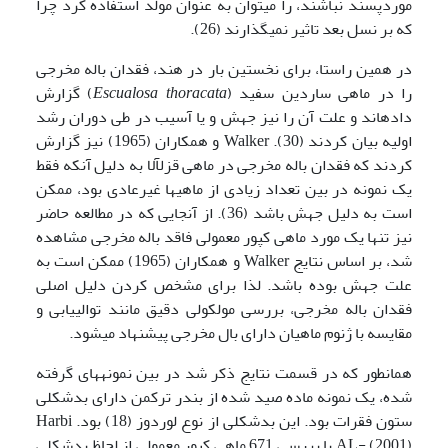
موردپسند نباشند، را می­توان به عنوان مولد استفاده کرد چرا
که بر نسل بعد تاثیر نمی­گذارند (26).
در همین راستا، برای نخستین بار در هند، فقدان باله مخرجی
را در ماهی ساردین سفید (
Escualosa thoracata
) گزارش
داده­اند و علت آن را نیز جهش و یا آسیب در طی دوران رشد
اولیه بیان کردند (30). Walker و همکاران (1965) نیز گزارش
کردند که فقدان باله مخرجی در ماهی قزل­آلا به دلیل آنکه فقط
یک نمونه در بین تعداد زیادی از ماهی­ها غیرعادی بود، ممکن
است به دلیل جهش باشد (36). از آنجایی که در مطالعه حاضر
نیز تنها یک مورد ماهی کپور معمولی فاقد باله مخرجی مشاهده
شد، بر اساس نتایج Walker و همکاران (1965) ممکن است به
علت جهش بوده باشد. لذا برای مشخص کردن دلیل اصلی
فقدان باله مخرجی، بررسی مولکولی دقیق مانند توالی­یابی و
مقایسه با ژنوم ماهیان دارای بال مخرجی پیشنهاد می‍شود.
همانطور که در قسمت نتایج ذکر شد در بین نمونه­های گرفته
شده، یک نمونه ماده صید شده از بندر ترکمن دارای بدشکلی
ستون فقرات بود. این بدشکلی از نوع لوردوز (18) بود. Harbi
AL- (2001) با بررسی 671 ماهی کپور معمولی از لحاظ بدشکلی