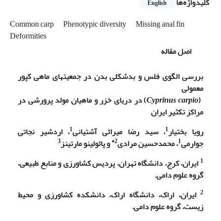
کلیدواژه‌ها
English
Common carp
Phenotypic diversity
Missing anal fin
Deformities
اصل مقاله
بررسی الگوی فلس و بدشکلی
بدن در جمعیت­های ماهی کپور
معمولی
(
Cyprinus carpio
) در دریای خزر و ماهیان مولد پرورشی در
مراکز تکثیر ایران
1
1
رویا بختیار
، سید رضا میرائی آشتیانی
، اردشیر نجاتی
3
2*
1
جوارمی
، محمدحسین مرادی
و پائولینو مارتینز
1
ایران، کرج، دانشگاه تهران، پردیس کشاورزی و منابع طبیعی،
گروه علوم دامی.
2
ایران، اراک، دانشگاه اراک، دانشکده کشاورزی و محیط
زیست، گروه علوم دامی.