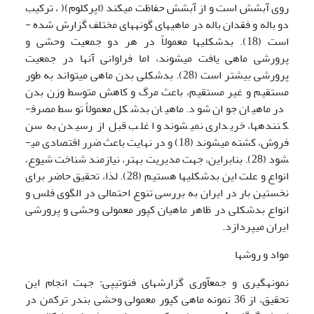
روی آبشش است و از آبشش حفاظت می­کند (اپرکلوم)( ، ترکیب
دو باله و فقدان باله در ماهی­های گونه­های مختلف گزارش شده ­
است (18). بدشکلی­ها معمولاً در هر دو جمعیت وحشی و
پرورشی ماهی یافت می­شوند، اما فراوانی آن­ها در جمعیت
پرورشی بیشتر است (28). بدشکلی بدن ماهی می­تواند به طور
مستقیم و غیر مستقیم، باعث مرگ و کاهش متوسط وزن بدن
در ماهیان جوان شود. ماهیان بدشکل معمولاً توسط مصرف­
کننده­­ها، خریداری نمی­شوند و اغلب قبل از رسیدن به سن
فروش، کشته می­شوند (18) و در نهایت باعث ضرر اقتصادی می­
شود (28). بنابراین، جهت مدیریت بهتر، نیازمند شناخت شیوع،
انواع و علت این بدشکلی­ها هستیم (28). لذا، تحقیق حاضر برای
نخستین بار در ایران به بررسی تنوع احتمالی در الگوی فلس و
انواع بدشکلی در ظاهر ماهیان کپور معمولی وحشی و پرورشی
ایران می­پردازد.
مواد و روشها
نمونه­گیری و جمع­آوری گزارش­های فنوتیپی: جهت انجام این
تحقیق، از 36 نمونه ماهی کپور معمولی وحشی بندر ترکمن در