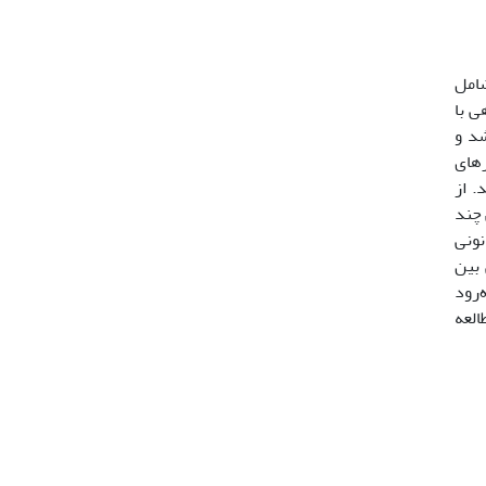
امل
ندسی به‌اجرا درآمد. تعداد 58 قطعه ماهی با
شد و
یزهای
. از
 چند
کانونی
 بین
‌رود
العه