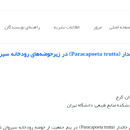
فحه اصلی
مرور
اطلاعات نشریه
راهنمای نویسندگان
تنوع ریختی جمعیت‌های گونه سیاه‌ماهی خالدار (Paracapoeta trutta) در زیرحوضه‌های رود
ان، کرج
شکده منابع طبیعی، دانشگاه تهران
این مطالعه به‌منظور بررسی تنوع ریختی سیاه‌ماهی خالدار (Paracapoeta trutta) در پنج جمعیت از حوضه رودخانه س