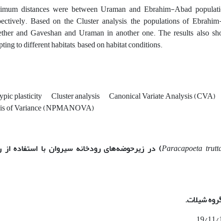
imum distances were between Uraman and Ebrahim-Abad populati
pectively. Based on the Cluster analysis, the populations of Ebrah
ether and Gaveshan and Uraman in another one. The results also show
ting to different habitats, based on habitat conditions.
pic plasticity
Cluster analysis
Canonical Variate Analysis (CVA)
sis of Variance (NPMANOVA)
trutt
Paracapoeta
)
در زیرحوضه‌های رودخانه سیروان با استفاده از 
گروه شیلات.