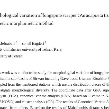
ological variation of longspine scraper (Paracapoeta tru
etric morphometric method
1
2
Mehrabani
soheil Eagderi
y of Fisheries, university of Tehran, Karaj
rsity of Tehran
s work was conducted to study the morphological variation of longspine s
 Iranina sub-basins of Sirwan, including Gavehrood, Uraman, Ebrahim
pled from the mentioned stations, which are the distribution places of th
estigate morphological diversity, The coordinate data after GPA sup
lysis (PCA), canonical variate analysis (CVA) based on P value in N
NOVA) and cluster analysis (CA). The results of Canonical Variate A
arated from others. Based on the results of Mahalanobis distances b