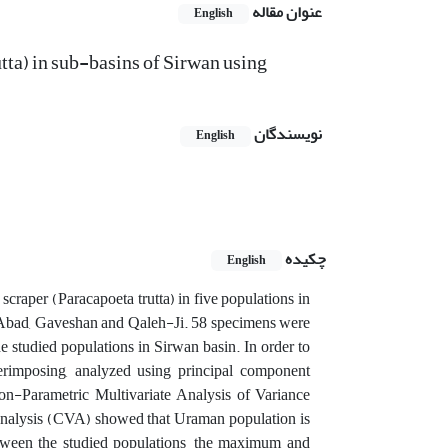
عنوان مقاله
English
tta) in sub-basins of Sirwan using
نویسندگان
English
چکیده
English
craper (Paracapoeta trutta) in five populations in
-Abad, Gaveshan and Qaleh-Ji. 58 specimens were
e studied populations in Sirwan basin. In order to
erimposing, analyzed using principal component
on-Parametric Multivariate Analysis of Variance
nalysis (CVA) showed that Uraman population is
etween the studied populations, the maximum and