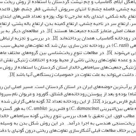
یاهگل ایلام، گاماسیاب و چم نهشت کردستان با استفاده از روش ریخت 
یه چشمی، فاصله چشم تا انتهای سرپوش آبششی، قطر چشم، طول قاعده ب
فاع باله شکمی، ابتدای باله مخرجی تا نوک پوزه و تعداد فلس‌های ابتدای 
 ارتفاع سر در ناحیه چشمی، ارتفاع کمینه بدن، ارتفاع باله پشتی، ارتفاع 
مخرجی و ارتفاع باله سینه‌ای در طول مولفه دوم از صفات اصلی متمایز کننده جمیعت‌ها هستند ]1[. در مطالعه
برخی فاکتورهای ساختار جمعیت سیاه‌ماهی خالدار در رودخانه گاماسیاب همدان پرداخته‌اند ]2[. در بررسی و ت
C. razii
) در رودخانه تجن ساری، بیان شد که تفاوت‌های محیطی سبب 
تفاوت‌های ژنتیکی و در نهایت تفاوت‌های ریخت‌سنجی می‌شوند ]5[. در مطالعات تنوع ریخت‌شناسی بین گروه‌های مختلف 
ند و عمده تفاوت‌های ریختی ناشی از محیط بوده و اختلافات ژنتیکی نقش ا
یری ریختی و ژنتیکی جمعیت‌های سیاه‌ماهی خالدار استان کردستان با استفاده از روش
داشت می‌تواند به علت تفاوت در خصوصیات زیستگاهی آن­ها باشد ]3[.
ا وسعت 7500 کیلومتر مربع، از پرآب‌ترین حوضه‌های ایران در استان کردستان است. مسیر اصلی این ر
ه) بوده و بعد از پیوستن رودخانه‌های قشلاق، گاورود و مریوان نام سیروا
خود می‌گیرد و در نهایت به رودخانه دجله و سپس خلیج فارس می‌ریزد ]22[. از این رودخانه تعداد 32 گونه 
C. damascina
) و فلس ریز (
C. umbla
) به طور گسترد
 مطالب فوق، این تحقیق با هدف بررسی تنوع ریختی گونه سیاه‌ماهی خالدا
ش ریخت‌سنجی هندسی به اجرا درآمد. در این روش شکل بدن به وسیله ن
این برخلاف مطالعات قبلی آشکارسازی تفاوت‌های ریختی درون گونه­ای با دقت 