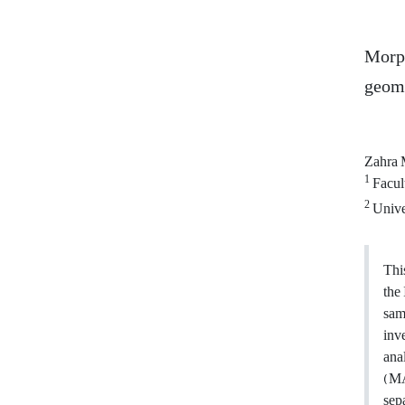
Morph
geom
Zahra 
1
Facult
2
Unive
Thi
the
sam
inv
ana
(MA
sep