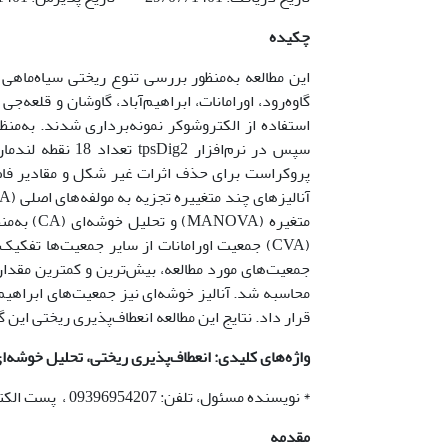
چکیده
این مطالعه به‌منظور بررسی تنوع ریختی سیاه‌ماهی خ
استفاده از الکتروشوکر نمونه‌برداری شدند. به‌م
سپس در نرم‌افزار
پروکراست برای حذف اثرات غیر شکل و مقادیر فاصله
آنالیزهای چند متغییره تجزیه به مولفه‌های اصلی (PCA)، تحلیل همبستگی کانونی (CVA) براساس ارزش
متغیره (A
(CVA) جمعیت اورامانات از سایر جمعیت‌ها تفک
جمعیت‌های مورد مطالعه، بیش‌ترین و کمترین مقدار ب
محاسبه شد. آنالیز خوشه‌ای نیز جمعیت‌های ابراهیم‌آ
قرار داد. نتایج این مطالعه انعطاف‌پذیری ریختی این 
واژه‌های کلیدی
:
انعطاف‌پذیری ریختی،
تحلیل
خوشه‌ای
* نویسنده مسئول، تلفن: 09396954207 ، پست الکترونیکی:
مقدمه