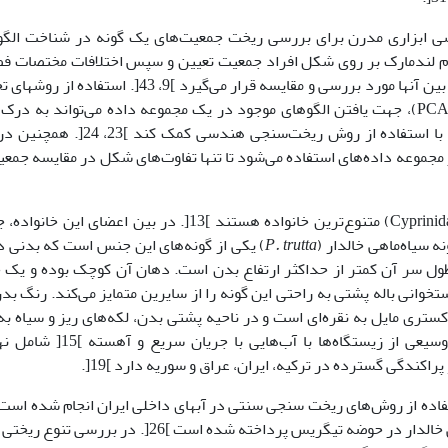
 ابزاری مدرن برای بررسی ریخت جمعیت‌های یک گونه در شناخت الگو
 نام لندمارک بر روی شکل افراد جمعیت تعیین و سپس اختلافات مختصات ف
این نقاط تعیین شده به عنوان بازتابی از تنوع شکلی بین آن­ها مورد بررسی و مقایسه قرار می‌گیرد ]9، 43[. است
چند متغیره مانند تجزیه و تحلیل مؤلفه‌های اصلی (PCA)، جهت یافتن الگوهای موجود در یک مجموعه داده می‌تواند به د
تنوع ریختی بین جمعیت‌ها و گونه‌های مورد مطالعه با استفاده از روش ریخت‌سنجی هندسی کم
 مجموعه داده‌های استفاده می‌شود تا تنها تفاوت‌های شکل در مقایسه جمعی
P. trutta
) یکی از گونه‌های این جنس است که بدنی 
طول سر آن کمتر از حداکثر ارتفاع بدن است. دهان آن کوچک بوده و یک
خوانی باله پشتی به راحتی این گونه را از سایرین متمایز می‌کند. رنگ بد
کستری مایل به نقره‌ای است و در ناحیه پشتی بدن، لکه‌های ریز و سیاه به
نامنظم توزیع شده است ]8[. این گونه در دامنه وسیعی از زیستگاه‌ها با آب‌هایی با
تفاده از روش‌های ریخت سنجی سنتی در آب­های داخلی ایران انجام شده است
مطالعه‌ای به مقایسه ریختی هشت جمعیت سیاه‌ماهی خالدار در حوضه تیگریس پرداخته شده است ]26[. در برر