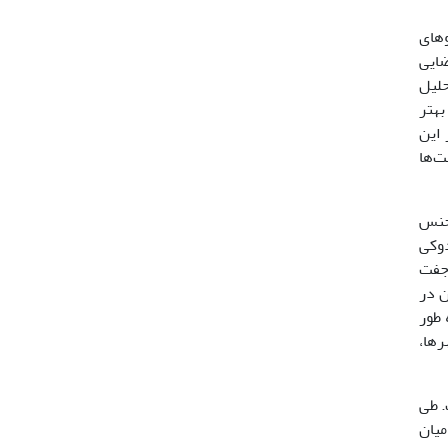
های
ضایی
فاده از روش­های تحلیل
رک بهتر
ک کند ]23، 24[. همچنین در این
ت‌ها
دوکی
 جفت
ن در
 طور
 جریان سریع و آهسته ]15[ شامل نهرها،
. طی
سی تنوع ریختی میان