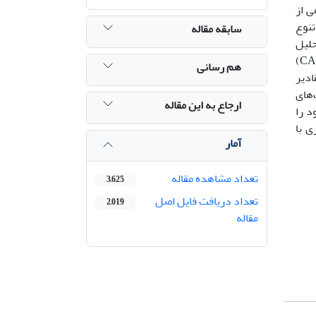
ندسی به‌اجرا درآمد. تعداد 58 قطعه ماهی از
نوع
سابقه مقاله
تفاده از روش‌های آماری چند متغیره تجزیه به مولفه اصلی (PCA)، تحلیل
همبستگی کانونی (CVA) براساس ارزش P در تحلیل واریانس چند متغیره غیر پارامتریک (NPMANOVA) و تحلیل خوشه‌ای (CA)
هم رسانی
 مقادیر
‌های
ارجاع به این مقاله
د را
ی با
آمار
تعداد مشاهده مقاله
3,625
تعداد دریافت فایل اصل
2,019
مقاله