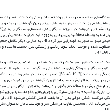
ستگاه‌های مختلف به درک بهتر روند تغییرات ریختی تحت تاثیر تغییرات م
ییرات ریختی ماهی‌ها می‌تواند علت بروز تفاوت‌های ریختی بین گونه‌های نزدیک و یا
 گونه را توضیح دهد ]31[. تنوع ریخت‌شناختی می­تواند در نتیجه سازگاری‌های منطقه‌ای، سازگاری به ویژ
بل آن­ها به واسطه انعطاف‌پذیری ریختی به وجود آید. فرآیند انعطاف‌پذیری ر
جمعیت‌های مختلف یک گونه تحت تاثیر فاکتورهای محیطی می­تواند منجر به گونه‌زایی نیز گردد ]4[، به عبارتی دیگ
 متفاوت شده و موجب ایجاد تنوع ریختی و ژنتیکی بین جمعیت‌ها شده و
[.
است که قدرت مانور، سرعت تحرک، قدرت شنا در مسافت‌های مختلف و قا
 تنوع سازگاری­ها و ویژگی‌های ریخت‌شناختی هر گونه سبب می‌شود تا متناس
میزان سازگاری فرم بدن، زیستگاه مناسب را برای زندگی انتخاب کند ]7، 10، 48، 53[. تغییرات ریختی در ماهی‌ها در
تی در ریخت به افزایش تناسب اندام بین گروه‌ها برای بهره­برداری بیشت
 شود ]35[. برای مثال، بدنی با ارتفاع بیش‌تر و ساقه دمی قطورتر می‌تواند به‌عنوان سازگاری برای 
)باریک و کشیده( به‌عنوان سازگاری با جریان‌های بالا و مقابله با نیروی شو
باشد. ماهی‌های که در محیطی با جریان آب قوی زندگی می‌کنند، 
صرف انرژی لازم برای حفظ موقعیت در آب جاری کاهش می‌یابد ]50[. همچنین تفاوت در شکل سر و موقعیت دهان به‌عنوان