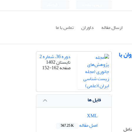
ورود به سامانه
ثبت نام
ارسال مقاله
داوران
تماس با ما
خانه سیروان با
دوره 36، شماره 2
تابستان 1402
صفحه
152-162
فایل ها
XML
اصل مقاله
567.25 K
یروان شامل