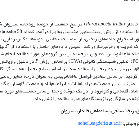
الدار (
trutta
Paracapoeta
) در پنج جمعیت از حوضه رودخانه سیروان ش
گاوه‌رود، اورامانات، ابراهیم‌آباد، گاوشان و قلعه‌جی با استفاده از روش ریخت‌سنجی ه
نظور استخراج داده‌های ریختی، از سمت چپ جانبی نمونه‌ها عکس‌برداری 
 tpsDig2 تعداد 18 نقطه لندمارک تعریف و رقومی‌سازی شد. سپس داده‌های حاصل با استفاده از آنال
 ماهالانوبیس به‌عنوان درجه تمایز بین گروه‌های مورد مطالعه انجام شد
P
در تحلیل واریانس
MANOV) و تحلیل خوشه‌ای (CA) به‌منظور بررسی تنوع ریختی استفاده شد. بر اساس نتایج تحلیل همبستگی 
یک گردید. براساس مقادیر فواصل ماهالانوبیس به عنوان درجه تمایز ریختی
ه‌ترتیب بین جمعیت‌های اورامانات و ابراهیم‌آباد و جمعیت گاوشان و گاوه
باد، قلعه‌جی و گاوه‌رود را در یک خوشه و جدا از سایر جمعیت‌های مورد مط
گونه در سازگاری با زیستگاه‌های مورد مطالعه را نشان داد.
،
ریخت‌سنجی،
سیاه‌ماهی
خالدار، سیروان.
soheil.eagderi@ut.ac.ir