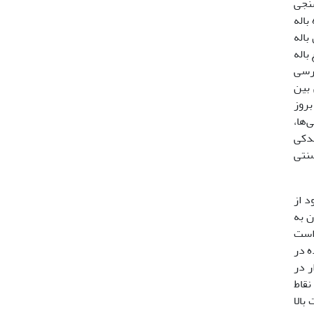
سنجی
اله
باله
باله
‌ای دیگر به بررسی
جزیه ارتباطی بین
بروز
ماهی‌ها،
ندکی
 سنتی
ود از
ن به
ماهی گزارش شده است
ه در
ر در
قاط
بالا