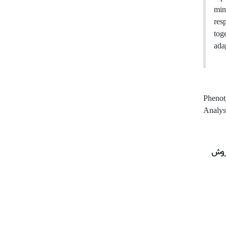
min
res
tog
adap
Phenoty
Analy
روش