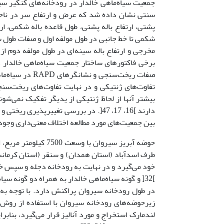
جمعیت سیاه‌ماهی خالدار در رودخانه‌های کنگیر س
سنتی نشان داده شد که عرض و ارتفاع سر در ناح
پشتی، ارتفاع باله پشتی، طول قاعده باله شکمی، ارت
شکمی تا خط جانبی در طول مولفه اول و صفات طول سر،
صفات ریخت‌سنجی و نشانگرهای RAPD در سیاه‌ماهی (
بیشتر آنها از لحاظ ژنتیکی از یدیگر تفکیک نمی‌شو
دارند ]16، 17، 47[. در بررسی تغییرپذ
بین جمعیت‌های مورد مطالعه اختلاف معنی‌داری وجود 
حوضه آبریز سیروان ب
طرف اسدآباد (استان همدان) و سنقر (استان کرمانشا
]32[ و گونه سیاه‌ماهی خالدار به همراه دو گونه سیاه ماهی بین‌النهرینی (
در طول رودخانه‌ سیروان پراکنش دارد. با توجه به
زیرحوضه‌های رودخانه سیروان با استفاده از رو
لندمارک استخراج و مورد آنالیز قرار می‌گیرد، بنابر