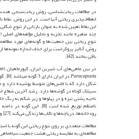
در مطالعات ریخت‌شناسی، روش ریخت‌سنجی هندسی
انعطاف‌پذیری ریختی آن­ها است. در این روش، نقاط
روش، آنالیز پروکراست برای حذف اندازه نمونه‌ها از
باقی بمانند ]42[.
در بین ماهی‌های آب شیرین ایران، کپورماهیان (Cyprinidae) متنوع‌ترین خانواده هستند ]13[. در بین اعضای این خانواده، جنس
Paracapoeta
در ایران دارای 3 گونه می­باشد ]6[. گونه سیاه‌ماهی خالدار (
شکل دارد که با فلس‌های متوسط ​​پوشیده دارد و 
سبیلک کوتاه در گوشه‌ها دارد. رشد آخرین شعاع است
ناحیه پشتی تیره و در پهلوها و زیر شکم به رنگ خا
رودخانه‌ها، دریاچه‌ها و تالاب‌ها زندگی می‌کند ]27[ و پراکندگی گسترده در ترکیه، ایران، عراق و سوریه دارد ]19[.
مطالعات متعددی بر روی تنوع ریختی این گونه با اس