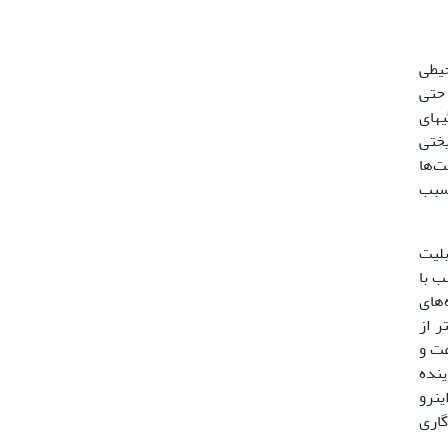
حیطی
 حتی
گی­های
یختی
ر تکامل جمعیت‌ها
 سبب
بلیت
ب با
 زیستگاه‌های
ر از
سرعت و
ینده
شکل دوکی بدن آن‌ها باعث کاهش کشش می‌شود ]31[، از این­رو
 سازگاری