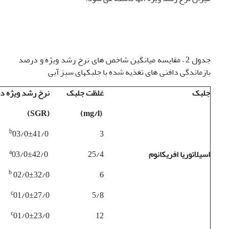
جدول 2 – مقایسه میانگین شاخص های نرخ رشد ویژه و درصد
بازماندگی دافنی های تغذیه شده با جلبکهای سبز آبی
جلبک
غلظت جلبک
نرخ رشد ویژه د
)
SGR
(
)
mg/l
(
b
03/0±41/0
3
a
اسیلاتوریا افریکانوم
25/4
03/0±42/0
b
02/0±32/0
6
c
01/0±27/0
5/8
c
01/0±23/0
12