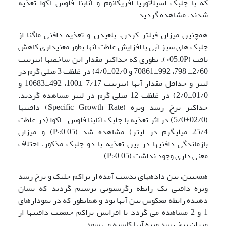
که با جلبک اسیلاتوریا افریکانوم و آنابنا فلوس-آکوا تغذیه
شدند، مشاهده گردید.
همچنین میزان فیلتر کردن، بلعیدن و تغذیه دافنی ماگنا از
جلبک های سبز آبی با افزایش غلظت آنها بطور معنی­داری کاهش
یافت (05.0P<). بطوری که حداکثر مقدار این شاخصها (بترتیب
2/60± 798، 992±70861 و 02/0±4/0) در غلظت 3 میلی گرم در
لیتر و حداقل مقدار آنها (بترتیب 7/17 ±100، 492±10683 و
01/0±2/0) در غلظت 12 میلی گرم در لیتر مشاهده گردید.
حداکثر نرخ رشد ویژه (Specific Growth Rate) دافنی­ها
(02/0±5/0) در اثر تغذیه با جلبک آنابنا فلوس- آکوا (در غلظت
25/4 میلیگرم در لیتر) مشاهده شد (P<0.05) و میزان
بازماندگی دافنی­ها در بین تغذیه با دو جلبک مذکور، اختلاف
معنی داری وجود نداشت (P>0.05).
همچنین، بین داده­های بدست آمده از تراکم جلبک و نرخ رشد
ویژه دافنی یک رابطه رگرسیونی ترسیم گردید که نشان
دهنده رابطه معکوس بین آنها بود و همانطور که در نمودارهای
1 و 2 مشاهده می گردد با افزایش تراکم جمعیت دافنی­ها از
میزان نرخ رشد ویژه آنها کاسته می شود.