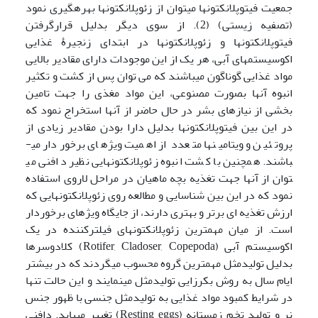
جمعیت فیتوپلانکتونها میتوان از زئوپلانکتونها بهره­­گیری نمود
(تصفیه زیستی) (2). از سوی دیگر بدلیل قرارگرفتن
فیتوپلانکتونها و زئوپلانکتونها در ابتدای زنجیرۀ غذایی
اکوسیستم­های آبی، هر یک از این موجودات دارای مقادیر بالایی
مواد غذایی گوناگون می­باشند که می توان پس از کشت و تکثیر
انبوه آنها بصورت مصنوعی، این مواد مغذی را جهت تامین
بخشی از نیازهای بشر در حال حاضر از آنها استخراج نمود که
در این بین فیتوپلانکتونها بدلیل دارا بودن مقادیر زیادی از
پروتئین و ویتامینها متعدد از اهمیت ویژه­ای برخوردار می­
باشند. همچنین با کشت انبوه زئوپلانکتونهایی نظیر دافنی می
توان از آنها جهت تغذیه بچه ماهیان در مراحل لاروی استفاده
نمود که در این بین شناسایی و مطالعه روی زئوپلانکتونهایی که
ارزش تغذیه ای برتر و بهتری دارند، از جایگاه ویژه­ای برخوردار
است. از میان مهمترین زئوپلانکتونهای فیلترکننده در یک
اکوسیستم آبی (Rotifer, Cladoser, Copepoda) کلادوسرها
بدلیل تولید­مثل مهمترین گروه محسوب می­گردند که در بیشتر
ایام سال به روش بکرزایی تولید­مثل می­نمایند و این حالت تنها
در شرایط کمبود مواد غذایی به تولیدمثل جنسی با ظهور جنس
نر و تولید تخم زمستانه (Resting eggs) تغییر می­یابد. دافنی