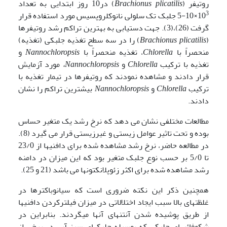
روتیفر (
Brachionus plicatilis
) در10 روز ابتدایی به تعداد
3
10
×10-5 جلبک تک سلولی نانوکلروپسیس مورد استفاده قرار
گرفت (26)،(3). جهت دستیابی به بهترین تراکم رشد روتیفرها
(
plicatilis
Brachionus
) را در سه سطح تغذیه جلبکی (تغذیه)
منحصراً با
Chlorella
، تغذیه منحصراً با
Nannochloropsis
و
تغذیه با ترکیب
Chlorella
و
Nannochloropsis
،
مورد آزمایش
قرار دادند و مشاهده نمودند که روتیفرها در تیمار تغذیه با
ترکیب
Chlorella
و
Nannochloropsis
بیشترین تراکم را نشان
دادند.
مطالعات مختلفی نشان می دهد که نرخ رشد یک متغیر حساس
بوده و تحت تاثیر عوامل زیستی و غیرزیستی قرار می گیرد (8).
در مطالعه حاضر، نرخ رشد مشاهده شده برای دافنی­ها از 23/0
تا 5/0 بر حسب نوع جلبک متغیر بود که این میزان در دامنه
رشد مشاهده شده برای اکثر زئوپلانکتونها می باشد (21 و 25).
همچنین ذکر این نکته ضروری است که سیانوباکترها در
غلظتهای بالا سبب ایجاد اختلالاتی در میزان فیلترکردن دافنی­ها
از طریق پوشیده شدن آنتن­های آنها می­گردند. بنابراین در
شکوفائی­های جلبکی که بوسیله جلبکهای سبز آبی در برخی از