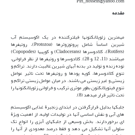
Piri_hossein@yahoo.com
مقدمه
مهمترین زئوپلانکتونها فیلترکننده در یک اکوسیستم آب
شیرین اساساً شامل پروتوزوئرها (Protozoa)، روتیفرها
(Rotifers)، کلادوسرها (Cladocerans) و کوپه­ها (Copopodes)
می­باشند (11، 12 و 28). کلادوسرها و روتیفرها از نظر فراوانی،
توده زنده و تولید در بدنه آبهای شیرین غالبیت دارند. تراکم و
تنوع کلادوسرها، کوپه پودها و روتیفرها تحت تاثیر عوامل
زیستی و غیر زیستی می باشند. در میان عوامل زیستی تراکم و
تنوع فیتوپلانکتون بطور موثری ترکیب و فراوانی زئوپلانکتونها را
تحت تاثیر قرار می­دهد (8).
جلبکها بدلیل قرارگرفتن در ابتدای زنجیرۀ غذایی اکوسیستم
های آبی و نقش اساسی آنها در تولیدات اولیه، از اهمیت ویژۀ
ای برخوردارند. بخش وسیعی از جلبکهای آبزی را انواع تک
سلولی آنها تشکیل می دهد و فقط درصد معدودی از آنها را