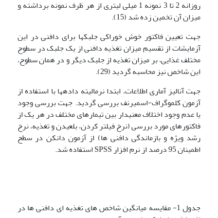
روزانه 2 تا 3 نمونه 1 میلی لیتری از هر ظرف نمونه برداشته و
میزان آن تخمین زده شد (15).
جهت تعیین فاکتور خوش خوراکی جلبکها برای دافنی در این
آزمایشات از تقسیم میزان تغذیه دافنی از یک جلبک در سطوح
مختلف غذایی، بر میزان تغذیه از جلبک دیگر و در همان سطوح،
این شاخص نیز محاسبه گردید (29).
جهت آنالیز آماری اطلاعات، ابتدا نرمالیته داده­ها با استفاده از
آزمون کلموگراف-اسمیرنف بررسی گردید. جهت بررسی وجود
یا عدم وجود اختلاف معنی­دار بین تیمارهای مختلف در هر یک از
فاکتورهای مورد بررسی (نرخ فیلتر کردن، بلعیدن و تغذیه، نرخ
رشد ویژه و بازماندگی دافنی ها) از آزمون دانکن در سطح
اطمینان 95 درصد از نرم افزار SPSS استفاده شد.
جدول 1- مقایسه میانگین شاخص های تغذیه ای دافنی ها در