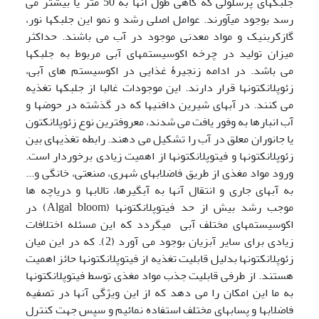
جلبکهای پرسلولی که گاهی طول آنها به 50 متر یا بیشتر می
رسد بوجود می­آورند. عوامل اصلی رشد و نمو این جلبکها نور،
گازکربنیک و مواد معدنی موجود در آب می باشند. حداکثر
میزان تولید در چرخه اکوسیستم­های آبی مربوط به جلبکها
می باشد. در ادامه زنجیرۀ غذایی در اکوسیستم های آبی،
زئوپلانکتونها قرار دارند. این موجودات غالبا از جلبکها تغذیه
می کنند. در آبهای شیرین دافنی­ها که در گذشته در حوضها و
آب انبارها به وفور یافت می شدند، معروفترین نوع زئوپلانکتون
یا جانوران معلق در آب را تشکیل می دهند. رابطه تغذیه­ای بین
زئوپلانکتونها و فیتوپلانکتونها از اهمیت زیادی برخوردار است.
ورود مواد مغذی از طریق فاضلابهای شهری، صنعتی، خانگی و...
به آبهای جاری و انتقال آنها به آبگیرها، تالابها و دریاچه ها
موجب رشد بیش از حد فیتوپلانکتون­ها (Algal bloom) در
اکوسیستم­های مختلف آبی می­گردد که این مسئله اختلافات
زیادی برای سایر آبزیان بوجود می آورد (2). که در این میان
زئوپلانکتون­ها بدلیل قابلیت تغذیه از فیتوپلانکتون­ها حائز اهمیت
هستند. از طرفی قابلیت جذب مواد مغذی توسط فیتوپلانکتون­ها
به ما این امکان را می دهد که از این ویژگی آنها در تصفیه
فاضلابها و پسابهای مختلف استفاده نمائیم و سپس جهت کنترل