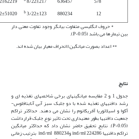
2±62219
8/22±217
636457
5/8
b
2±51020
3/22±123
880234
12
* حروف انگلیسی متفاوت بیانگر وجود تفاوت معنی دار
بین تیمارها می باشد (P<0.05).
** اعداد بصورت میانگین±انحراف معیار بیان شده اند.
نتایج
جدول 1 و 2 مقایسه میانگین­های برخی شاخصهای تغذیه ای و
رشد دافنی­های تغذیه شده با دو جلبک سبز آبی آنابنافلوس-
آکوا و اسیلاتوریا آفریکانوم را نشان می دهند. حداکثر تراکم
جمعیت دافنی­ها بطور معنی­داری تحت تاثیر نوع جلبک قرارداشت
(P<0.05). نتایج تحقیق حاضر نشان داد که حداکثر میانگین
تراکم دافنی­ها ind/ml 224286 وind/ml 880234 بترتیب زمانی