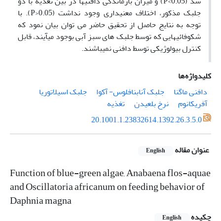
شد (P<0.05) و میزان بازماندگی دافنی­ها در بین تغذیه با دو
جلبک مذکور، اختلاف معنی­داری وجود نداشت (P>0.05). با
توجه به نتایج حاصل از تحقیق حاضر می توان بیان نمود که
شکوفائی­هایی که توسط جلبک های سبز آبی بوجود می­آیند، قابل
کنترل بیولوژیکی توسط دافنی نمی­باشند.
کلیدواژه‌ها
دافنی ماگنا
جلبک آنابنافلوس- آکوا
جلبک اسیلاتوریا
آفریکانوم
نرخ بلعیدن
تغذیه
20.1001.1.23832614.1392.26.3.5.0
عنوان مقاله
English
Function of blue-green algae, Anabaena flos-aquae
and Oscillatoria africanum on feeding behavior of
Daphnia magna
چکیده
English