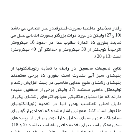
رفتار تغذیه­ای دافنی­ها بصورت فیلترفیدر غیر انتخابی می باشد
(10 و 27) ولیکن در مورد ذرات بزرگتر بصورت انتخابی عمل می
نمایند بطوری که اندازه مطلوب غذا در حدود 18 میکرومتر
(ترجیحاً کوچکتر از 30 میکرومتر و حداکثر آن 40 میکرومتر)
است (13 و 20).
نتایج تحقیقات محققین در رابطه با تغذیه زئوپلانکتونها از
جلبکهای سبز آبی متفاوت است بطوری که برخی معتقدند
جلبکهای رشته­ای منبع غذایی مناسبی در جهت افزایش رشد و
تولیدمثل دافنی هستند (7). ولیکن برخی از محققین عقیده
دارند که مزاحمتهای مکانیکی سیانوباکترهای رشته­ای یکی از
دلایل اصلی نامناسب بودن آنها در تغذیه زئوپلانکتونهای
علفخوار است (22). همچنین اشاره شده که تعدادی از گونه­های
سیانوباکترهای رشته­ای بدلیل دارا بودن برخی از پپتیدهای
سمی ممکن است برای تغذیه دافنی نامناسب باشند (5 و 18).
در این میان نتایج حاصل از تحقیق حاضر در خصوص تغذیه