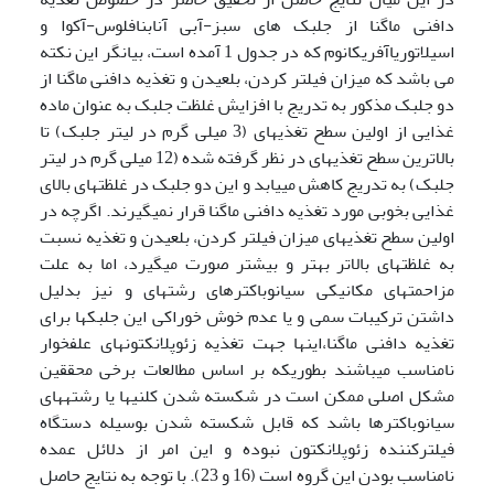
دافنی ماگنا از جلبک های سبز-آبی آنابنافلوس-آکوا و
اسیلاتوریاآفریکانوم که در جدول 1 آمده است، بیانگر این نکته
می باشد که میزان فیلتر کردن، بلعیدن و تغذیه دافنی ماگنا از
دو جلبک مذکور به تدریج با افزایش غلظت جلبک به عنوان ماده
غذایی از اولین سطح تغذیه­ای (3 میلی گرم در لیتر جلبک) تا
بالاترین سطح تغذیه­ای در نظر گرفته شده (12 میلی گرم در لیتر
جلبک) به تدریج کاهش می­یابد و این دو جلبک در غلظت­های بالای
غذایی بخوبی مورد تغذیه دافنی ماگنا قرار نمی­گیرند. اگرچه در
اولین سطح تغذیه­ای میزان فیلتر کردن، بلعیدن و تغذیه نسبت
به غلظتهای بالاتر بهتر و بیشتر صورت می­گیرد، اما به علت
مزاحمتهای مکانیکی سیانوباکترهای رشته­ای و نیز بدلیل
داشتن ترکیبات سمی و یا عدم خوش خوراکی این جلبکها برای
تغذیه دافنی ماگنا،اینها جهت تغذیه زئوپلانکتونهای علفخوار
نامناسب می­باشند بطوریکه بر اساس مطالعات برخی محققین
مشکل اصلی ممکن است در شکسته شدن کلنیها یا رشته­های
سیانوباکترها باشد که قابل شکسته شدن بوسیله دستگاه
فیلترکننده زئوپلانکتون نبوده و این امر از دلائل عمده
نامناسب بودن این گروه است (16 و 23). با توجه به نتایج حاصل