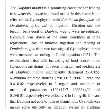
The
Daphnia magna
is a promising candidate for feeding
freshwater fish larvae in cultural media. In this research, the
effect of two Cyanophycae strain (
Anabaena flosaquae
and
Oscillatoria
africanum
) on ingestion, filtration rate and
feeding behavioral of
Daphnia magna
were investigated.
Exposure was down at the same condition in three
replications. Rate of filtration, ingestion and feeding of
Daphnia magna
from two investigated Cyanophycae strain
were measured according to Gauld equation (1951). The
results shown that with increasing of food concentration
(Cyanophycae
strains), filtration, ingestion and feeding rate
of
Daphnia magna
significantly decreased (P<0.05).
Maximum of these indices (798±60.2, 70861± 992 and
0.4±0.02 respectively) in 3 mg/lit and minimum of
mentioned parameters (100±17/7, 10683±492 and
0.2±0.01 respectively) were observed in 12 mg/lit. It means
that Daphnia not able to filtered filamentous Cyanophycae
makes some difficulty in filtration system of Daphnia,