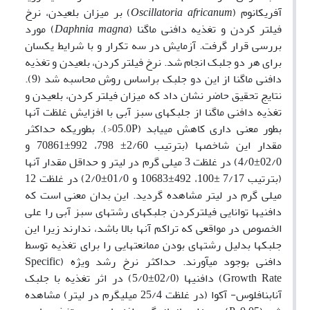
آفریکانوم (
africanum
Oscillatoria
) بر میزان بلعیدن، نرخ
فیلتر کردن و تغذیه دافنی ماگنا (
magna
Daphnia
) مورد
بررسی قرار گرفت. آزمایش در سه تکرار و با شرایط یکسان
برای هر دو جلبک انجام شد. نرخ فیلتر کردن، بلعیدن و تغذیه
دافنی ماگنا از این دو جلبک براساس روش محاسبه شد (9).
نتایج تحقیق حاضر نشان داد که میزان فیلتر کردن، بلعیدن و
تغذیه دافنی ماگنا از جلبکهای سبز آبی با افزایش غلظت آنها
بطور معنی داری کاهش می­یابد (05.0P<). بطوریکه حداکثر
مقدار این شاخصها (بترتیب 2/60± 798، 992±70861 و
02/0±4/0) در غلظت 3 میلی گرم در لیتر و حداقل مقدار آنها
(بترتیب 7/17 ±100، 492±10683 و 01/0±2/0) در غلظت 12
میلی گرم در لیتر مشاهده گردید. این بدان معنی است که
دافنی­ها توانایی فیلترکردن جلبکهای رشته­ای سبز آبی را علی
الخصوص در مواقعی که تراکم آنها بالا باشد، ندارند زیرا این
جلبکها بدلیل رشته­ای بودن ممانعت­هایی را برای تغذیه توسط
دافنی بوجود می­آورند. حداکثر نرخ رشد ویژه (Specific
Growth Rate) دافنی­ها (02/0±5/0) در اثر تغذیه با جلبک
آنابنافلوس- آکوا (در غلظت 25/4 میلی­گرم در لیتر) مشاهده