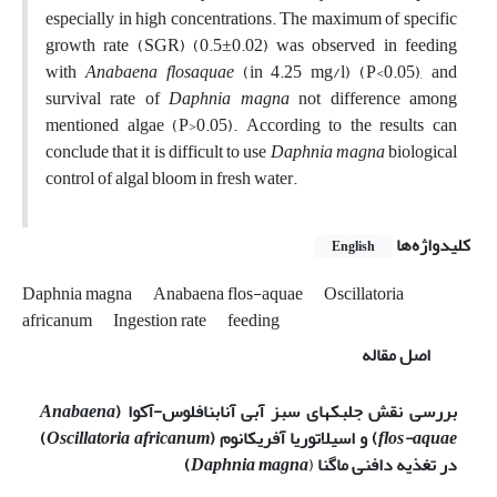
especially in high concentrations. The maximum of specific
growth rate (SGR) (0.5±0.02) was observed in feeding
with
Anabaena flosaquae
(in 4.25 mg/l) (P<0.05), and
survival rate of
Daphnia magna
not difference among
mentioned algae (P>0.05). According to the results can
conclude that it is difficult to use
Daphnia magna
biological
control of algal bloom in fresh water.
کلیدواژه‌ها
English
Daphnia magna
Anabaena flos-aquae
Oscillatoria
africanum
Ingestion rate
feeding
اصل مقاله
بررسی نقش جلبکهای سبز آبی آنابنافلوس-آکوا (
Anabaena
flos-aquae
) و اسیلاتوریا آفریکانوم (
Oscillatoria africanum
)
در تغذیه دافنی ماگنا
(
Daphnia magna
)