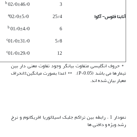
b
02/0±46/0
3
a
آنابنا فلوس- آکوا
25/4
02/0±5/0
b
01/0±4/0
6
c
01/0±31/0
5/8
c
01/0±29/0
12
* حروف انگلیسی متفاوت بیانگر وجود تفاوت معنی دار بین
تیمارها می باشد (P<0.05). ** اعدا بصورت میانگین±انحراف
معیار بیان شده اند.
نمودار 1 – رابطه بین تراکم جلبک اسیلاتوریا افریکانوم و نرخ
رشد ویژه و دافنی ها