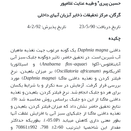
*
حسین پیری
و
طیبه عنایت غلامپور
گرگان، مرکز تحقیقات ذخایر آبزیان آبهای داخلی
تاریخ دریافت: 23/5/90 تاریخ پذیرش: 4/2/92
چکیده
دافنی
Daphnia magna
یک گونه مرغوب جهت تغذیه ماهیان
آب شیرین است. در تحقیق حاضر، تاثیر دوگونه جلبک سبز آبی
آنابنافلوس-آکوا (
Anabaena flos-aquae
) و اسیلاتوریا
آفریکانوم (
africanum
Oscillatoria
) بر میزان بلعیدن، نرخ
فیلتر کردن و تغذیه دافنی ماگنا (
magna
Daphnia
) مورد
بررسی قرار گرفت. آزمایش در سه تکرار و با شرایط یکسان
برای هر دو جلبک انجام شد. نرخ فیلتر کردن، بلعیدن و تغذیه
دافنی ماگنا از این دو جلبک براساس روش محاسبه شد (9).
نتایج تحقیق حاضر نشان داد که میزان فیلتر کردن، بلعیدن و
تغذیه دافنی ماگنا از جلبکهای سبز آبی با افزایش غلظت آنها
بطور معنی داری کاهش می­یابد (05.0P<). بطوریکه حداکثر
مقدار این شاخصها (بترتیب 2/60± 798، 992±70861 و