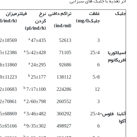
اثر تغذیه با جلبک های سبزآبی
جلبک
غلظت
تراکم دافنی
نرخ فیلتر
میزان ب
جلبک(
mg/l
)
کردن
(
ll/ind/h
)
ind/ml
(
)
µl/ind/h
(
a
2±18569
47±435
52613
3
a
اسیلاتوریا
25/4
71105
5/42±428
5±12386
افریکانوم
a
6±11860
24±295
92686
6
b
9±11223
25±177
138112
5/8
b
2±10683
7/17±100
224286
12
a
2±70861
2/60±798
260552
3
a
آنابنا فلوس-
25/4
360292
3/46±482
5±68869
آکوا
a
5±65166
9/35±302
498927
6
b