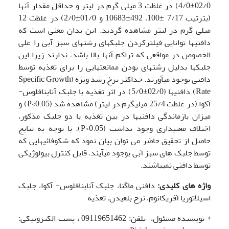
02/0±4/0) در غلظت 3 میلی گرم در لیتر و حداقل مقدار آنها
(بترتیب 7/17 ±100، 492±10683 و 01/0±2/0) در غلظت 12
میلی گرم در لیتر مشاهده گردید. این بدان معنی است که
دافنی­ها توانایی فیلترکردن جلبکهای رشته­ای سبز آبی را علی
الخصوص در مواقعی که تراکم آنها بالا باشد، ندارند زیرا این
جلبکها بدلیل رشته­ای بودن ممانعت­هایی را برای تغذیه توسط
دافنی بوجود می­آورند. حداکثر نرخ رشد ویژه (Specific Growth
Rate) دافنی­ها (02/0±5/0) در اثر تغذیه با جلبک آنابنافلوس-
آکوا (در غلظت 25/4 میلی­گرم در لیتر) مشاهده شد (P<0.05) و
میزان بازماندگی دافنی­ها در بین تغذیه با دو جلبک مذکور،
اختلاف معنی­داری وجود نداشت (P>0.05). با توجه به نتایج
حاصل از تحقیق حاضر می توان بیان نمود که شکوفائی­هایی که
توسط جلبک های سبز آبی بوجود می­آیند، قابل کنترل بیولوژیکی
توسط دافنی نمی­باشند.
واژه های کلیدی:
دافنی ماگنا، جلبک آنابنافلوس- آکوا، جلبک
اسیلاتوریا آفریکانوم، نرخ بلعیدن، تغذیه
* نویسنده مسئول، تلفن: 09119651462 ، پست الکترونیکی: