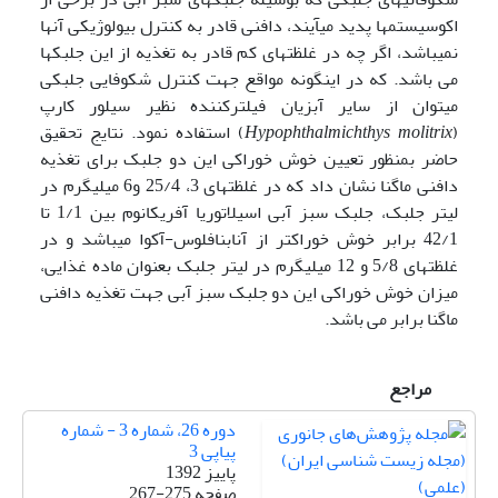
اکوسیستم­ها پدید می­آیند، دافنی قادر به کنترل بیولوژیکی آنها
نمی­باشد، اگر چه در غلظت­های کم قادر به تغذیه از این جلبکها
می باشد. که در اینگونه مواقع جهت کنترل شکوفایی جلبکی
می­توان از سایر آبزیان فیلترکننده نظیر سیلور کارپ
(
Hypophthalmichthys molitrix
) استفاده نمود. نتایج تحقیق
حاضر بمنظور تعیین خوش خوراکی این دو جلبک برای تغذیه
دافنی ماگنا نشان داد که در غلظتهای 3، 25/4 و6 میلی­گرم در
لیتر جلبک، جلبک سبز آبی اسیلاتوریا آفریکانوم بین 1/1 تا
42/1 برابر خوش خوراک­تر از آنابنافلوس-آکوا می­باشد و در
غلظتهای 5/8 و 12 میلی­گرم در لیتر جلبک بعنوان ماده غذایی،
میزان خوش خوراکی این دو جلبک سبز آبی جهت تغذیه دافنی
ماگنا برابر می باشد.
مراجع
دوره 26، شماره 3 - شماره
پیاپی 3
پاییز 1392
صفحه
267-275