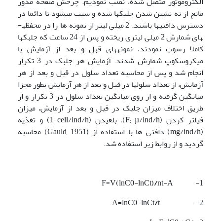
الکتروموتور متصل شده، نصب نمودیم. چرخش صفحه مدور
مانع از ته نشین شدن جلبکها شده و سبب می­شود تا دائما در
دسترس دافنی­ها باشند. 2 میلی لیتر از نمونه ها را در محفظه­
های شمارش 2 میلی لیتری ریخته و پس از 24 ساعت که جلبکها
کاملا رسوب نمودند، نمونه­های قبل و بعد از آزمایش با
میکروسکوپ شمارش شدند. آزمایش هر جلبک در 3 تکرار
انجام شد و پس از محاسبه تعداد سلول در قبل و بعد از هر
آزمایش، از تعداد سلولها در قبل و بعد از هر آزمایش بطور مجزا
میانگین گرفته و از روی میانگین تعداد سلول در 3 تکرار و از
طریق اختلاف میزان جلبک در قبل و بعد از آزمایش، میزان
فیلتر کردن (F; µ/ind/h)، بلعیدن (I; cell/ind/h) و تغذیه
(mg/ind/h) دافنی ها با استفاده از (Gauld, 1951) محاسبه
گردید و از روابط زیر استفاده شد.
/
nt-A
1- F=V(lnC0-lnCt)
/
t
2- A=lnC0-lnCt