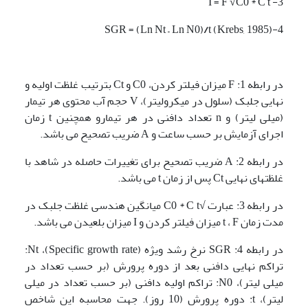
3- I = F √C0 * C t
/
t (Krebs, 1985)
4-SGR = (Ln Nt – Ln N0)
در رابطه 1: F میزان فیلتر کردن، C0 و Ct بترتیب غلظت اولیه و
نهایی جلبک (سلول در میکرولیتر)، V حجم آب محتوی هر تیمار
(میلی لیتر) و n تعداد دافنی در هر تیمارو همچنین t زمان
اجرای آزمایش بر حسب ساعت و A ضریب تصحیح می باشد.
در رابطه 2: A ضریب تصحیح برای تغییرات حاصله در شاهد با
غلظتهای نهایی Ct پس از زمان t می باشد.
در رابطه 3: عبارت √C0 * C t میانگین هندسی غلظت جلبک در
مدت زمان t ، F میزان فیلتر کردن و I میزان بلعیدن می باشد.
در رابطه 4: SGR نرخ رشد ویژه (Specific growth rate)، Nt:
تراکم نهایی دافنی بعد از دوره پرورش (بر حسب تعداد در
میلی لیتر)، N0: تراکم اولیه دافنی (بر حسب تعداد در میلی
لیتر)، t: دوره پرورش (10 روز). جهت محاسبه این شاخص