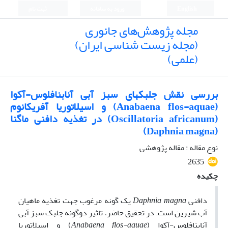
English
ورود به سامانه
ثبت نام
مجله پژوهش‌های جانوری
(مجله زیست شناسی ایران)
(علمی)
بررسی نقش جلبکهای سبز آبی آنابنافلوس-آکوا
(Anabaena flos-aquae) و اسیلاتوریا آفریکانوم
(Oscillatoria africanum) در تغذیه دافنی ماگنا
(Daphnia magna)
نوع مقاله : مقاله پژوهشی
2635
چکیده
دافنی
Daphnia magna
یک گونه مرغوب جهت تغذیه ماهیان
آب شیرین است. در تحقیق حاضر، تاثیر دوگونه جلبک سبز آبی
آنابنافلوس-آکوا (
Anabaena flos-aquae
) و اسیلاتوریا