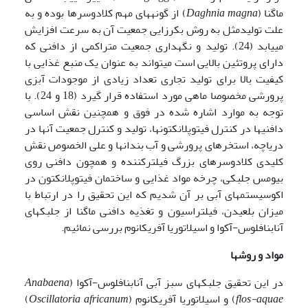
ماگنا (
Daghnia magna
) از گونه­های مهم کلادوسرها بوده و به
علت تولیدمثل به روش بکرزایی جمعیت آن به سرعت افزایش
می­یابد (24). تولید و نگهداری جمعیت متراکمی از دافنی که
دارای پروتئین بالایی است می­تواند به عنوان یک منبع غذایی با
کیفیت بالا برای تولید تجاری تعداد زیادی از موجودات آبزی
پرورشی مخصوصا ماهی مورد استفاده قرار گیرد (18 و 24). با
توجه به موارد اشاره شده در فوق و همچنین نقش اساسی
دافنی­ها در کنترل فیتوپلانکتونها، تولید و کنترل جمعیت آنها در
دریاچه، استخرهای پرورشی و آب بندانها و علی الخصوص نقش
کلیدی کلادوسرهای بزرگ فیلترکننده و همچون دافنی روی
بیومس جلبکی، چرخه مواد غذایی و ساختمان فیتوپلانکتون در
اکوسیستم­های آبی بر آن شدیم که این تحقیق را در ارتباط با
میزان بلعیدن، فیلتراسیون و تغذیه دافنی ماگنا از جلبکهای
آنابنافلوس-آکوا و اسیلاتوریا آفریکانوم بررسی نمائیم.
مواد و روشها
در این تحقیق جلبکهای سبز آبی آنابنافلوس-آکوا (
Anabaena
flos-aquae
) و اسیلاتوریا آفریکانوم (
africanum
Oscillatoria
)