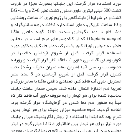
مورد استفاده قرار گرفت. این جلبکها بصورت مجزا در ظروف
کشت 500 میلی لیتری حاوی محلول کشت نظیر Z-8 و یا BG-11
کشت و در شرایط آزمایشگاهی با رژیم نوری 14 ساعت روشنایی
و 10 ساعت تاریکی، دمای استاندارد 2±22 درجه سانتیگراد و
pH 2/7 تا 5/7 نگهداری شدند (19). گونه دافنی ماگنا
(
Daghnia magna
) که از کلادوسرهای مهم است، در تحقیق
حاضر به عنوان زئوپلانکتون فیلترکننده از جلبکهای مذکور مورد
استفاده قرار گرفت. قبل از شروع آزمایش دافنی­ها در
آکواریومهای 20 لیتری حاوی آب فاقد کلر قرار گرفتند و روزانه
خصوصیات زیستی آنها (میزان بقاء، میزان تحرک، رشد) تحت
کنترل قرار گرفت. قبل از شروع آزمایش در 5 عدد بشر
استریل حاوی آب فاقد کلر، تعدادی دافنی ماگنا با سایز بزرگ و
تقریبا هم اندازه انتقال داده شد. سپس مقدار غلظت جلبک
محاسبه شده برای هر تیمار را به ظروف حاوی آب فاقد کلر که
قبلاً به منظور هم دما شدن در آزمایشگاه قرار گرفته بود،
اضافه گردید. نحوه محاسبه میزان جلبک برای هر تیمار بدین
شرح بود که ابتدا با استفاده از روش لگاریتمیک میزان جلبک
مورد نیاز برای هر تیمار بین غلظتهای 3 تا 12 میلی گرم در لیتر
محاسبه شد. این میزان با متوسط تراکم فیتوپلانکتونهای موجود