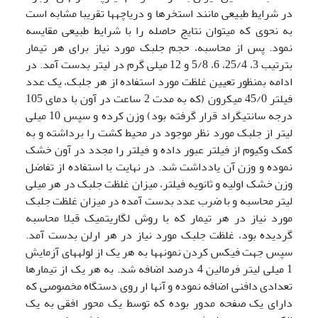
در شرایط طبیعی مانند استخرها و دریاچه­ها تقریبا مشابه است
به نحوی که میتوان نتایج حاصله را با شرایط طبیعی مقایسه
نمود. پس از محاسبه، حجم جلبک مورد نیاز برای هر تیمار
بترتیب 3، 25/4، 6، 5/8 و 12 میلی گرم در لیتر بدست آمد. در
ادامه بمنظور تعیین غلظت مورد استفاده از هر جلبک، یک عدد
فیلتر 45/0 میکرون (که به مدت 2 ساعت در آون با دمای 105
درجه سانتیگراد قرار گرفته بود) وزن کرده و سپس 10 میلی
لیتر از جلبک مورد نظر موجود در محیط کشت را برداشته و به
کمک وکیوم از فیلتر عبور داده و فیلتر را مجدد در آون خشک
نموده و وزن آن یادداشت شد. در نهایت با استفاده از تفاضل
وزن خشک اولیه و ثانویه فیلتر، میزان غلظت جلبک در هر میلی
لیتر محاسبه و با ضرب عدد بدست آمده در میزان غلظت جلبک
مورد نیاز در هر تیمار که با روش لگاریتمیک قبلا محاسبه
گردیده بود، غلظت جلبک مورد نیاز در هر ارلن بدست آمد.
سپس جهت فیکس کردن نمونه­ها به هر یک از لوله­های آزمایش
1 میلی لیتر فرمالین 4 درصد اضافه شد. به هر یک از تیمارها
تعدادی دافنی اضافه نموده و آنها ار روی دستگاه مخصوصی که
دارای یک صفحه مدور بوده که توسط یک محور افقی به یک