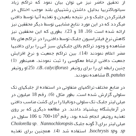
از تحقیق حاضر نیز می توان بیان نمود که تراکم زیاد
سیانوباکتریها بدلیل داشتن رشته­های بلند موجب اختلال در
فیلترکردن جلبک و در نتیجه بلعیدن و تغذیه آنها توسط دافنی
می­گردد که در این مورد نتایج مشابهی توسط دیگر محققین نیز
ارائه شده است (16، 18 و 23). بطوری که این محققین نیز
کاهش نرخ فیلتراسیون جلبک توسط دافنی را در تراکم های بالا
مشاهده و وجود تراکم بالای جلبکهای سبز آبی را برای دافنی­ها
مضر اعلام نمودند (14). بین تراکم جمعیت و نرخ افزایش
جمعیت دافنی ارتباط معکوسی را ثبت نمودند، همینطور (1)
چنین رابطه ای را برای روتیفر (
B. calyciflorus
)، (25)و روتیفر
B. patulus
مشاهده نمودند.
در منابع مختلف تراکم­های متفاوتی در استفاده از جلبکهای تک
سلولی گزارش شده است. بطور مثال (6). رقم 18 میلیون در
میلی لیتر جلبک تک سلولی دونالیلا را برای کشت مناسب دافنی
در آزمایشگاه پیشنهاد دادند. در مطالعه دیگری که بر روی
3
تغذیه روتیفر انجام شده بود، رقم 10
×700 تا 106 سلول در
میلی لیتر برای 3 گونه جلبک
Nannochloropsis
. ,
sp
Cholorella
sp
. و
sp
Isochrysis
. استفاده شد (4). همچنین برای تغذیه