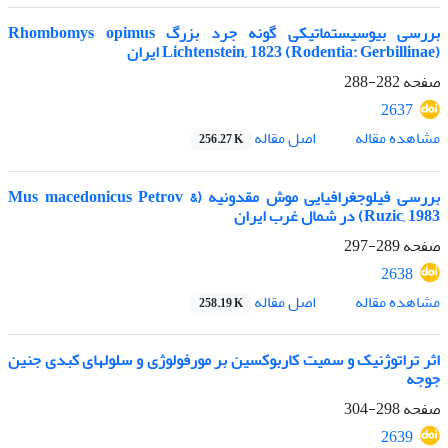
بررسی بیوسیستماتیکی گونه جرد بزرگ Rhombomys opimus
Lichtenstein, 1823 (Rodentia: Gerbillinae) ایران
صفحه
282-288
2637
اصل مقاله
مشاهده مقاله
256.27 K
بررسی فیلوجغرافیایی موش مقدونیه (Mus macedonicus Petrov &
Ruzic, 1983) در شمال غرب ایران
صفحه
289-297
2638
اصل مقاله
مشاهده مقاله
258.19 K
اثر تراتوژنیک و سمیت کاربوکسین بر مورفولوژی و سلولهای کبدی جنین
جوجه
صفحه
298-304
2639