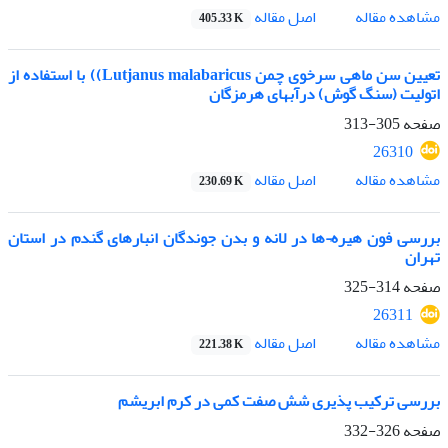
اصل مقاله
مشاهده مقاله
405.33 K
تعیین سن ماهی سرخوی چمن Lutjanus malabaricus)) با استفاده از
اتولیت (سنگ گوش) درآبهای هرمزگان
صفحه
305-313
26310
اصل مقاله
مشاهده مقاله
230.69 K
بررسی فون هیره¬ها در لانه و بدن جوندگان انبارهای گندم در استان
تهران
صفحه
314-325
26311
اصل مقاله
مشاهده مقاله
221.38 K
بررسی ترکیب پذیری شش صفت کمی در کرم ابریشم
صفحه
326-332