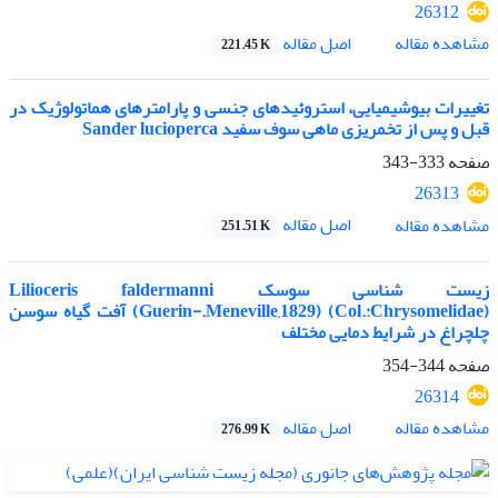
26312
اصل مقاله
مشاهده مقاله
221.45 K
تغییرات بیوشیمیایی، استروئیدهای جنسی و پارامترهای هماتولوژیک در
قبل و پس از تخمریزی ماهی سوف سفید Sander lucioperca
صفحه
333-343
26313
اصل مقاله
مشاهده مقاله
251.51 K
زیست شناسی سوسک Lilioceris faldermanni
(Guerin-.Meneville,1829) (Col.:Chrysomelidae) آفت گیاه سوسن
چلچراغ در شرایط دمایی مختلف
صفحه
344-354
26314
اصل مقاله
مشاهده مقاله
276.99 K