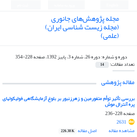
English
ورود به سامانه
ثبت نام
مجله پژوهش‌های جانوری
(مجله زیست شناسی ایران)
(علمی)
دوره و شماره:
دوره 26، شماره 3، پاییز 1392، صفحه 228-354
تعداد مقالات:
14
مقاله پژوهشی
بررسی تأثیر توأم متفورمین و زهرزنبور بر بلوغ آزمایشگاهی فولیکولهای
پره آنترال موش
صفحه
228-236
2631
اصل مقاله
مشاهده مقاله
226.38 K