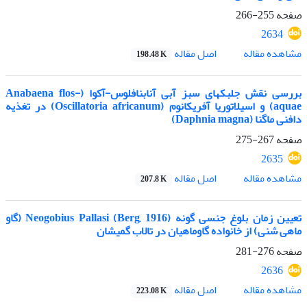
صفحه
255-266
2634
اصل مقاله
مشاهده مقاله
198.48 K
بررسی نقش جلبکهای سبز آبی آنابنافلوس-آکوا (Anabaena flos-
aquae) و اسیلاتوریا آفریکانوم (Oscillatoria africanum) در تغذیه
دافنی ماگنا (Daphnia magna)
صفحه
267-275
2635
اصل مقاله
مشاهده مقاله
207.8 K
تعیین زمان بلوغ جنسی گونه Neogobius Pallasi (Berg, 1916) (گاو
ماهی شنی) از خانواده گاوماهیان در تالاب گمیشان
صفحه
276-281
2636
اصل مقاله
مشاهده مقاله
223.08 K