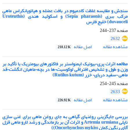
سنجش و مقایسه غلظت کادمیوم در بافت عضله و هپاتوپانکراس ماهی
مرکب ببری (Sepia pharaonis) و اسکوئید هندی (Uroteuthis
duvauceli) خلیج فارس
صفحه
237-244
2632
اصل مقاله
مشاهده مقاله
210.12 K
مطالعه اثرات پری¬بیوتیک ایمنواستر بر فاکتورهای بیومتریک با تأکید بر
وزن و طول و تشخیص افتراقی لوکوسیت¬ها در بچه¬ماهیان انگشت¬قد
ماهی ¬سفید دریای¬ خزر (Rutilus kutum)
صفحه
245-254
2633
اصل مقاله
مشاهده مقاله
226.92 K
بررسی جایگزینی روغنهای گیاهی به جای روغن ماهی برای غنی سازی
ناپلی Artemia urmiana و اثرات آن بر بازماندگی و رشد لارو ماهی قزل
آلای رنگین کمان Oncorhynchus mykiss))