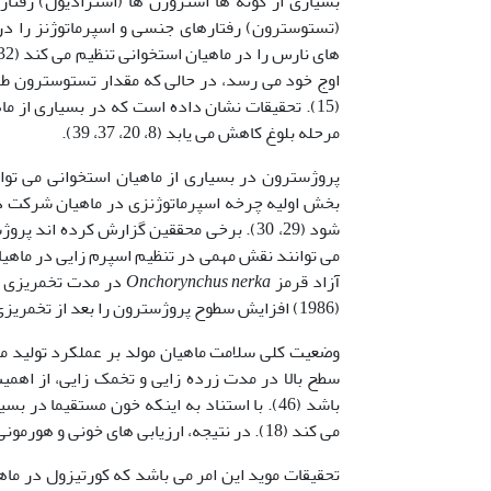
بسیاری از گونه ها استروژن ها (استرادیول) رفتا
اوج خود می رسد، در حالی که مقدار تستوسترون طی
(15). تحقیقات نشان داده است که در بسیاری از 
مرحله بلوغ کاهش می یابد (8، 20، 37، 39).
بخش اولیه چرخه اسپرماتوژنزی در ماهیان شرکت دار
شود (29، 30). برخی محققین گزارش کرده ا
آزاد قرمز
Onchorynchus nerka
(1986) افزایش سطوح پروژسترون را بعد از تخمریزی ماهیان آزاد قرمز مهاجر گزارش کردند.
وضعیت کلی سلامت ماهیان مولد بر عملکرد تولید مثل
سطح بالا در مدت زرده زایی و تخمک زایی، از اهم
باشد (46). با استناد به اینکه خون مستقیما 
می کند (18). در نتیجه، ارزیابی های خونی و هورمونی می توانند در امر تشخیص وضعیت فیزیولوژیک ماهیان مفید واقع گردند (42).