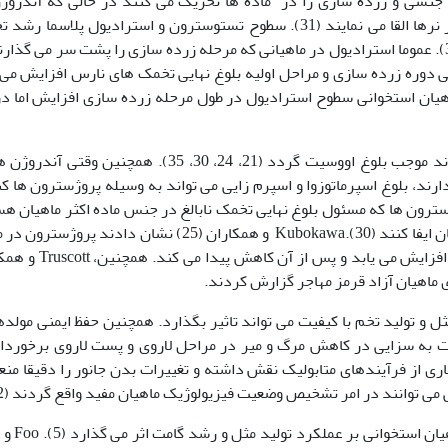
ر جنسی و زرده سازی را در ماده ها تحریک می کنند در حالی که آندروژ
(تستوسترون) رفتارهای جنسی و اسپرماتوژنز را در نرها القا می نمایند (31). سطوح تستوسترون و استرادیول پلاسم
های نارس را در ماهیان استخوانی تنظیم می کند (32). عموما استرادیول در ماهیانی که مرحله زرده سازی را پشت سر می گذ
 دوره زرده سازی و مراحل اولیه بلوغ نهایی تخمک های نارس افزایش می 
ماهیان استخوانی سطوح استرادیول در طول مرحله زرده سازی افزایش اما د
پروژسترون در بسیاری از ماهیان استخوانی می تواند موجب بلوغ اووسیت گردد (21، 24، 30، 35). همچنین وق
ند، بلوغ اسپرماتوزوا و اسپرم زایی می تواند به وسیله پروژسترون ها ک
ند پروژسترون ها که مسئول بلوغ نهایی تخمک نابالغ در جنس ماده اکثر ماهیان ه
می توانند نقش مهمی در تنظیم اسپرم زایی در ماهیان ایفا کنند (30).Kubokawa و همکاران (25) نشان دادند پر
در مدت تخمریزی افزایش می یابد و پس از آن کاهش پید
 و تولید تخم با کیفیت می تواند تاثیر بگذارد. همچنین حفظ ایمنی مولده
یت به سزایی در کاهش مرگ و میر در مراحل لاروی و پست لاروی برخوردا
در بسیاری از فرآیندهای متابولیک نقش داشته و تغییرات بدن جانور را دقیقا م