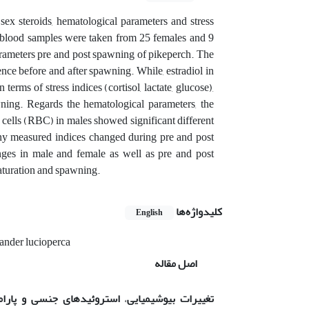
ex steroids, hematological parameters and stress
e blood samples were taken from 25 females and 9
parameters pre and post spawning of pikeperch. The
nce before and after spawning. While, estradiol in
rms of stress indices (cortisol, lactate, glucose),
wning. Regards the hematological parameters, the
cells (RBC) in males showed significant different
ny measured indices changed during pre and post
ges in male and female as well as pre and post
maturation and spawning.
کلیدواژه‌ها
English
ander lucioperca
اصل مقاله
تغییرات
بیوشیمیایی
،
استروئیدهای جنسی و پارا