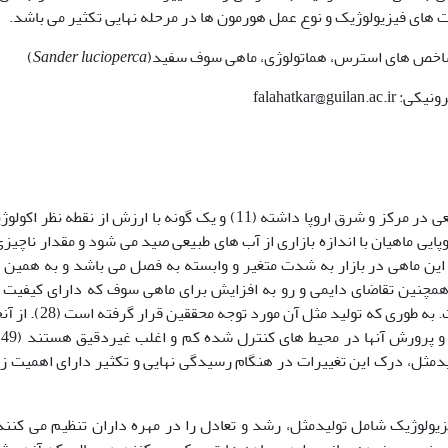
ت های فیزیولوژیک و نوع عمل هورمون ها در مرحله نهایی تکثیر می باشد.
شاخص های استرس، هماتولوژی، ماهی سوف سفید(
Sander lucioperca
)
پراکنش وسیعی در مرکز و شرق اروپا داشته (11) و یک گونه با ارزش از نقطه نظر ا
ایی ماهیان با اندازه بازاری از آب های طبیعی صید می شود و مقدار ناچیزی
ن ماهی در بازار به شدت متغیر و وابسته به فصل می باشد و به همین 
 و کیفیت گوشت تازه آن با ثبات نیست (22). همچنین تقاضای دایمی و رو به افزایش برای ماهی سوف که دارای کیفیت
گوشت می باشد به افزایش قیمت آن منتج شده است. به طوری که تولید مثل آن
و پرورش آنها در محیط های کنترل شده
کم
دمثل، درک این تغییرات در هنگام رسیدگی نهایی و تکثیر دارای اهمیت ز
یولوژیک شامل تولیدمثل، رشد و تعادل را در مهره داران تنظیم می کنند