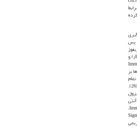
± 4/9 میلی گرم در لیتر بود. به منظور القای تخمریزی، لانه هایی با ابعاد (cm53 ×
د. پس از ایجاد شرایط
 کرده
م گرفت. خون گیری
ه پس
ین انجام شد. خون به مدت 25 دقیقه با rpm4000 سانتریفوژ
E) و
2
Jalabert (198) و به کارگیری کیت Immunotech
 عصاره گیری ها بر
ری آزمایش شدند. تمام
نمونه ها در یک RIA جداگانه برای هر استروئید مورد سنجش قرار گرفتند. حد دقت برای تمام استروئیدها pg/ml 5/7 بود (26).
دید. سطح کورتیزول
ال به آنتی
بادی موجود در فاز جامد با استفاده از دستگاه گاماکانتر LKB ساخت فنلاند و به کارگیری کیت Immunotech (کمپانی Immunotech،
تفاده از کیت Sigma (Sigma, St,
Wako بر اساس روش آنزیمی