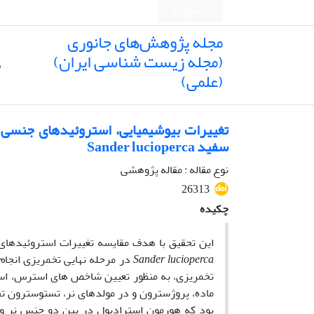
English
مجله پژوهش‌های جانوری
(مجله زیست شناسی ایران)
ص
(علمی)
تغییرات بیوشیمیایی، استروئیدهای جنسی 
سفید Sander lucioperca
نوع مقاله : مقاله پژوهشی
26313
چکیده
این تحقیق با هدف مقایسه تغییرات استروئیده
Sander lucioperca
تخمریزی، به منظور تعیین شاخص های استرس، است
ماده، پروژسترون و در مولدهای نر، تستوسترون تف
بود که هورمون استرادیول در بین دو جنس نر و 