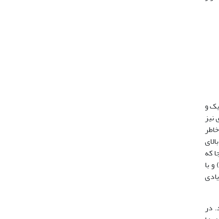
کولوژیک و
 نیز
خاطر
 بالای
 مورد توجه محققین قرار گرفته است (28). از آنجا که
 و اغلب غیردقیق هستند (49) و با
یادی
. در