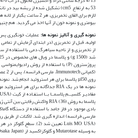
لازم برای القای تخمریزی، ه
بیومتری و نمونه خون از آنها اخذ می گردید. هم چن
نمونه گیری و آنالیز نمونه ها:
اولیه، قبل از تخمریزی (در ابتدای آزمایش از تمامی
شد (g 1500) و پلاسما در ویال های مخصوص در
C25- تا زمان سنجش ذخیره می شد. ت
به وسیله Mutarotase و گلوکزاکسید از (Wako Pure Chemical, Osaka, Japan) اندازه گیری شد (25).