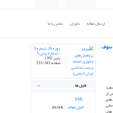
ورود به سامانه
ثبت نام
ارسال مقاله
داوران
تماس با ما
ی سوف
دوره 26، شماره 3
- شماره پیاپی 3
پاییز 1392
صفحه
333-343
فایل ها
فید
، قبل و پس از
XML
دهای
حالی
اصل مقاله
251.51 K
 های