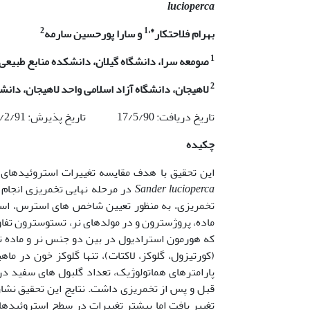
lucioperca
2
*،1
بهرام فلاحتکار
و سارا پورحسین سارمه
1
صومعه سرا، دانشگاه گیلان، دانشکده منابع طبیعی،
2
لاهیجان، دانشگاه آزاد اسلامی واحد لاهیجان، دانش
تاریخ دریافت: 17/5/90 تاریخ پذیرش: 17/2/91
چکیده
این تحقیق با هدف مقایسه تغییرات استروئیدها
Sander lucioperca
تخمریزی، به منظور تعیین شاخص های استرس، است
ماده، پروژسترون و در مولدهای نر، تستوسترون تفاو
که هورمون استرادیول در بین دو جنس نر و ماده ت
(کورتیزول، گلوکز، لاکتات)، تنها گلوکز خون در 
پارامترهای هماتولوژیک، تعداد گلبول های سفید در
قبل و پس از تخمریزی داشت. نتایج این تحقیق نشا
تغییر یافت اما بیشتر تغییرات در سطح استروئید