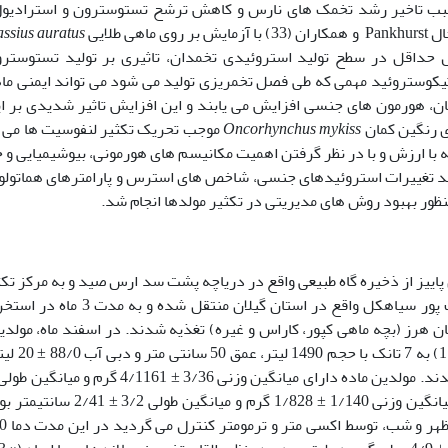
ان سبب تاخیر رشد تخمک های نارس و کاهش ترشح تستوسترون و استرادیو
 ماهی طلایی
ssius auratus
 حداقل در سطح تولید استروئیدی تخمدان، تاثیری بر تولید تستوسترو
یکوستروئید مهمی که طی فصل تخمریزی تولید می شود می تواند ایمنی ما
خمریزی ماهیان، هورمون های جنسی افزایش می یابند و این افزایش تاثیر شدیدی بر ا
Oncorhynchus mykiss
موجب
تحریک تکثیر لنفوسیت ها می
ونه با ارزش و با در نظر گرفتن اهمیت مکانیسم های هورمونی، بیوشیمیایی و 
وند تغییرات استروئیدهای جنسی، شاخص های استرس و پارامترهای هماتول
نظور بهبود روش های مدیریتی در تکثیر مولدها انجام شد.
اییز از ذخیره گاه طبیعی واقع در دریاچه پشت سد ارس صید و به مرکز تکث
بازسازی ذخایر ماهیان دریایی شادروان دکتر یوسف پور سیاهکل واقع در استان گیلان منتقل ش
ماهی در هر تانک، سن 5 سال، با نسبت جنسی 1 به 1
. مولدین ماده دارای میانگین وزنی
1/140 ± 1/828 گرم و میانگین طولی 3/2 ± 2/41