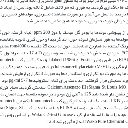
4/13 درجه سانتی گراد و اکسیژن محلول در آب 4/0 
53 به ارتفاع cm5) تشکیل شده از ریشه بید در تانک ها جاگذاری گردید، به طوری که هر تانک شامل 2 لانه بو
ر 2 ساعت یکبار از لانه ها بازدید به عمل می آمد و در صورت مشاهده تخمریزی، مولدهای تخمریزی
ین در طی دوره تخمریزی به مولدها هیچ غذایی داده نمی شد.
عملیات خونگیری پس از بیهوشی مولدها با پودر گل میخک با دوز ppm 200 انجا
 مولدها به طور همزمان نمونه خون اخذ گردید) و خون گیری ثانویه بلافاصل
از تخمریزی و از ناحیه سیاهرگ دمی با استفاده از سرنگ آغشته به هپار
o
ستوسترون (T)، 17 بتا استرادیول (
پروژسترون (P) با استفاده از روش رادیوایمنواسی (RIA) بر طبق روش Fostier و 6
(کمپانی Immunotech، مارسی فرانسه)، پس از 2 عصاره گیری با Cyclohexane/ethylacetate (V/V) تعیین شدند.
روی µl50 پلاسما برای هر استروئید انجام شد. نمونه ها به صورت دو تکراری و استانداردها به صورت 3 تکرا
مقادیـر کلسیــم پلاسمــا بــا استفـاده از کیت Calcium Arsenazo III (Sigma, St, Louis, MO, USA) سنجش گر
پلاسما به روش RIA (36) واکنش رقابتی بین آنتی ژن نشان دار شده باید 125 با آنتی ژن موجود در نمونه پلاسما جهت اتص
مارسی فرانسه) اندازه گیری شد. لاکتات از طریق روش رنگ سنجی آنزیمی بوسیله ELISA و با اس
Luis, MO, USA) تعیین شد (2). سطح گلوکز در هر نمونه پلاسما با استفاده از کیت  C2-test Glucose