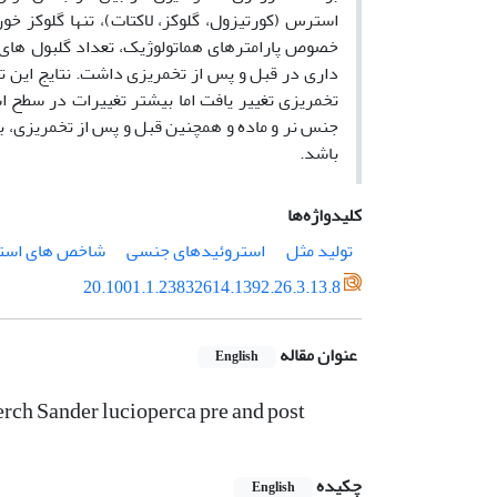
استرس (کورتیزول، گلوکز، لاکتات)، تنها گلوکز خ
خصوص پارامترهای هماتولوژیک، تعداد گلبول های س
داری در قبل و پس از تخمریزی داشت. نتایج این ت
تخمریزی تغییر یافت اما بیشتر تغییرات در سطح
جنس نر و ماده و همچنین قبل و پس از تخمریزی، به
باشد.
کلیدواژه‌ها
تولید مثل
استروئیدهای جنسی
شاخص های اس
20.1001.1.23832614.1392.26.3.13.8
عنوان مقاله
English
erch Sander lucioperca pre and post
چکیده
English