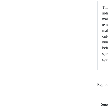
Thi
ind
mal
tes
mal
onl
num
bef
spa
spa
Reprod
San