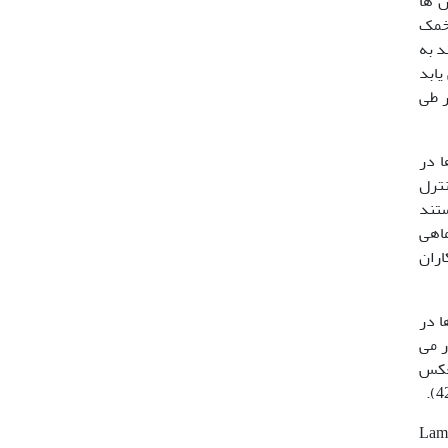
ن ها
ا رشد تخمک
ارند به
یابد
ر طی
تی آندروژن ها در
نترل
ستند
وژسترون در ماهی
ا می کند. همچنین، Truscott و همکاران
ا در
ر می
نعکس
تحقیقات موید این امر می باشد که کورتیزول در ماهیان استخوانی بر عملکرد تولید مثل و رشد گامت اثر می گذارد (5). Foo و Lam