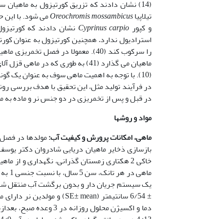
(14) نشان دادند که تزریق کورتیزول به ماهی
تیلاپیا
mossambicus
Oreochromis
می شود. با این حال Pankhurst و همکاران (33) با آزمایش بر روی
و کپور
carpio
Cyprinus
نشان دادند که کورتیزول
استرادیول ندارد
.
همچنین کورتیزول به عنوان کورت
را سرکوب کند (40). معمولا در فصل ت
ماهیان می گذارد (41) به طوری که در ماهی قزل آلای رنگین کمان
(10). با توجه به اهمیت ماهی سوف به عنوان یک گ
در فرآیند تولید مثل، این تحقیق با هدف بررسی ر
در قبل و پس از تخمریزی در دو جنس نر و ماده به م
مواد و روشها
ماهی، امکانات پرورش و کیفیت آب:
مولدها در فصل پ
یک سیستم جریان دار و بدون برگشت آب منتقل شدند
± 6/54 سانتیمتر (SE± mean) و مولدین نر دارای میانگین وزنی