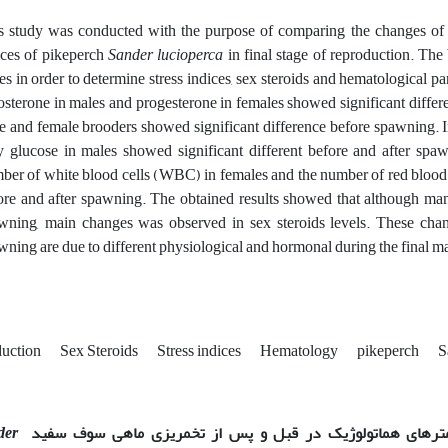
s study was conducted with the purpose of comparing the changes of s
ices of pikeperch
Sander lucioperca
in final stage of reproduction. Th
es in order to determine stress indices, sex steroids and hematological 
tosterone in males and progesterone in females showed significant differe
e and female brooders showed significant difference before spawning. In te
y glucose in males showed significant different before and after spa
ber of white blood cells (WBC) in females and the number of red blood 
ore and after spawning. The obtained results showed that although ma
wning, main changes was observed in sex steroids levels. These chan
wning are due to different physiological and hormonal during the final 
uction
Sex Steroids
Stress indices
Hematology
pikeperch
S
مترهای هماتولوژیک در قبل و پس از تخمریزی ماهی سوف سفید
der