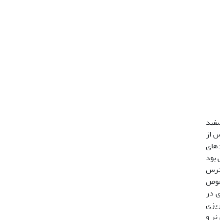
فید
، قبل و پس از
دهای
 بود
سترس
خصوص
ی در
ریزی
نر و