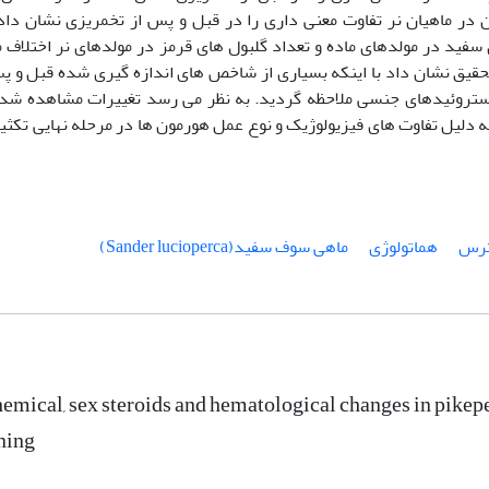
ون در ماهیان نر تفاوت معنی داری را در قبل و پس از تخمریزی نشان داد
فید در مولدهای ماده و تعداد گلبول های قرمز در مولدهای نر اختلاف 
حقیق نشان داد با اینکه بسیاری از شاخص های اندازه گیری شده قبل و پ
 استروئیدهای جنسی ملاحظه گردید. به نظر می رسد تغییرات مشاهده شد
 دلیل تفاوت های فیزیولوژیک و نوع عمل هورمون ها در مرحله نهایی تکثی
ترس
هماتولوژی
ماهی سوف سفید(Sander lucioperca)
emical, sex steroids and hematological changes in pikep
ning