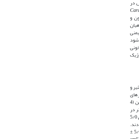
ل در
Cara
ن و
هیان
یمنی
 شود
خونی
وژیک
یر و
ده و به مدت 3 ماه در استخرهای
خاکی 2 هکتاری زمستان گذرانی، نگهداری و از ماهیان هرز (بچه ماهی کپور، کاراس و غیره) تغذیه شدند. در اسفند ماه، مولدین (4
) به 7 تانک با حجم 1490 لیتر، عمق 50 سانتی متر و دبی آب 88/0 ± 20 لیتر در
3/36 ± 4/1161 گرم و میانگین طولی 5/0
 سانتیمتر بودند.
دما و اکسیژن محلول روزانه در 3 وعده صبح، بعدازظهر و شب، توسط اکسی متر و ترمومتر کنترل می گردید در این مدت دما 5/0 ±