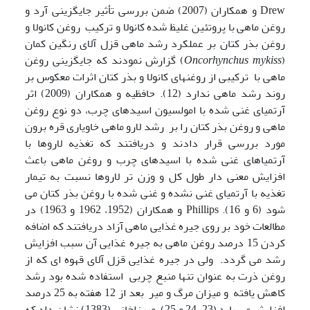
Drew و همکاران (2007) ضمن بررسی تأثیر جایگزینی آرد و
روغن ماهی با پروتئین غلیظ شده کانولا و ترکیب روغن کانولا و
روغن بذر کتان بر عملکرد رشد ماهی قزل آلای رنگین کمان
(
Oncorhynchus mykiss
) گزارش نمودند که جایگزینی روغن
ماهی با ترکیبی از روغنهای کانولا و بذر کتان اثرات معکوس بر
روند رشد ماهی ندارد (12). حافظیه و همکاران (2009) اثر
آرتمیای غنی شده با امولسیون اسیدهای چرب، دو نوع روغن
ماهی و روغن بذر کتان را بر رشد لارو ماهی خاویاری قره برون
مورد بررسی قرار دادند و دریافتند که تغذیه لاروها با
آرتمیاهای غنی شده با اسیدهای چرب و روغن ماهی باعث
افزایش معنی دار طول کل و وزن تر لاروها نسبت به تیمار
تغذیه با آرتمیای غنی نشده و غنی شده با روغن بذر کتان می
شود (6 و 16). Phillips و همکاران (1952، 1962 و 1963) در
مطالعات خود بر روی جیره غذایی ماهی آزاد دریافتند که اضافه
کردن 15 درصد روغن ماهی به جیره غذایی آن سبب افزایش
رشد می گردد. ولی در جیره غذایی قزل آلای قهوه ای که از
روغن ذرت به عنوان تنها منبع چربی استفاده شده بود رشد
کاهش یافته و میزان مرگ و میر بعد از 12 هفته به 25 درصد
افزایش می یابد (23، 24 و 25). میرزاخانی (1383) نشان داد که