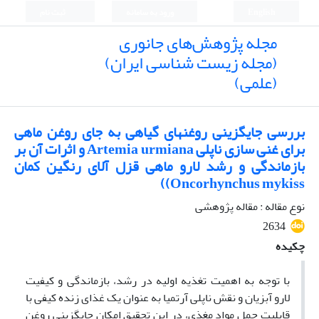
English
ورود به سامانه
ثبت نام
مجله پژوهش‌های جانوری
(مجله زیست شناسی ایران)
(علمی)
بررسی جایگزینی روغنهای گیاهی به جای روغن ماهی
برای غنی سازی ناپلی Artemia urmiana و اثرات آن بر
بازماندگی و رشد لارو ماهی قزل آلای رنگین کمان
Oncorhynchus mykiss))
نوع مقاله : مقاله پژوهشی
2634
چکیده
با توجه به اهمیت تغذیه اولیه در رشد، بازماندگی و کیفیت
لارو آبزیان و نقش ناپلی آرتمیا به عنوان یک غذای زنده کیفی با
قابلیت حمل مواد مغذی، در این تحقیق امکان جایگزینی روغن