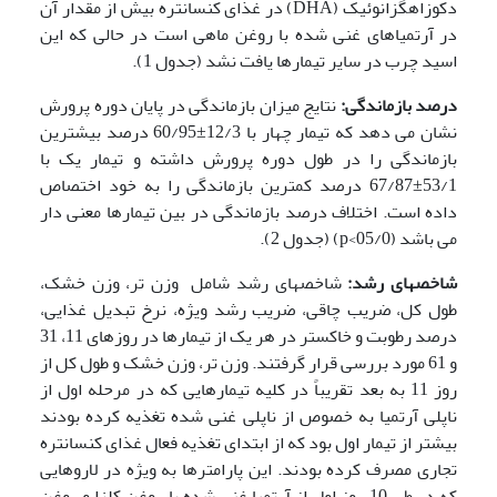
دکوزاهگزانوئیک (DHA) در غذای کنسانتره بیش از مقدار آن
در آرتمیاهای غنی شده با روغن ماهی است در حالی که این
اسید چرب در سایر تیمارها یافت نشد (جدول 1).
درصد بازماندگی:
نتایج میزان بازماندگی در پایان دوره پرورش
نشان می دهد که تیمار چهار با 12/3±60/95 درصد بیشترین
بازماندگی را در طول دوره پرورش داشته و تیمار یک با
53/1±67/87 درصد کمترین بازماندگی را به خود اختصاص
داده است. اختلاف درصد بازماندگی در بین تیمارها معنی دار
می باشد (05/0>p) (جدول 2).
شاخصهای رشد:
شاخصهای رشد شامل وزن تر، وزن خشک،
طول کل، ضریب چاقی، ضریب رشد ویژه، نرخ تبدیل غذایی،
درصد رطوبت و خاکستر در هر یک از تیمارها در روزهای 11، 31
و 61 مورد بررسی قرار گرفتند. وزن تر، وزن خشک و طول کل از
روز 11 به بعد تقریباً در کلیه تیمارهایی که در مرحله اول از
ناپلی آرتمیا به خصوص از ناپلی غنی شده تغذیه کرده بودند
بیشتر از تیمار اول بود که از ابتدای تغذیه فعال غذای کنسانتره
تجاری مصرف کرده بودند. این پارامترها به ویژه در لاروهایی
که در طی 10 روز اول از آرتمیا غنی شده با روغن کلزا و روغن