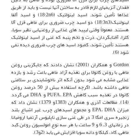
فقدان آنزیمهای لازم قادر به ساختن آنها نیست و باید از طریق
غذاها تأمین شوند. اسید لینولئیک (18:2n6) و اسید آلفا
لینولنیک(18:3n3) دو اسید چرب ضروری برای ماهی قزل آلا
هستند. معمولاً وقتی لیپید های غذایی از روغنهایی نظیر سویا،
کلزا، آفتابگردان، ذرت و تخم پنبه که غنی از اسید لینولئیک
هستند تأمین شوند، کمبود اسید های چرب ضروری دیده نمی
شود (6).
Gordon و همکاران (2001) نشان دادند که جایگزینی روغن
ماهی با روغن کانولا برای تغذیه آزاد ماهی باعث رشد و بازده
غذایی مشابه می شود بدون آنکه اثر ناخوشایندی بر سلامتی
ماهی داشته باشد. اگرچه استفاده بیش از 50 درصد روغن
کانولا در تغذیه سبب کاهش PUFA، EPA و DHA می گردد
(14). مطالعات آذری و همکاران (1383و 1379) نشان داد که
میزان EPA، DHA و مجموع اسیدهای چرب غیر اشباع بلند
زنجیره سری امگا 3 در طی غنی سازی ناپلیوس آرتمیا ارومیانا
در زمانهای 3، 6 و 9 ساعت با هر سه نوع امولسیون روغن کبد
ماهی، کاد، کیلکا و دانه سویا افزایش می یابد (2و3).