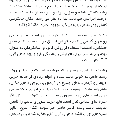
ای که از روغن ذرت به عنوان تنها منبع چربی استفاده شده بود
رشد کاهش یافته و میزان مرگ و میر بعد از 12 هفته به 25
درصد افزایش می یابد. لذا به نظر می رسد امکان جایگزینی
کامل روغن ماهی با روغن ذرت وجود ندارد (23، 24 و 25).
یافته های متخصصین فوق درخصوص استفاده از برخی
روغنهای گیاهی و نتایج بهتر این تحقیق در مقایسه با نتایج سایر
محققین، اهمیت استفاده از روغن کانولا و آفتابگردان به عنوان
روغنهای مناسب برای افزایش بازماندگی لارو و بچه ماهی قزل
آلا آشکار می کند.
رشد:
بر اساس بررسیهای انجام شده، اهمیت چربیها بر روند
رشد ماهی به خوبی ثابت شده و انواع زیادی از منابع چربی
حیوانی و گیاهی به طور وسیع در فرمول بندی جیره های غذایی
ماهی استفاده می شوند. چربیها نه تنها منبع انرژی، بلکه منبعی
برای اسیدهای چرب ضروری محسوب می شوند. در کل اگر
جیره های غذایی نیاز اسیدهای چرب ضروری ماهی را تأمین
نمایند، باعث رشد کافی ماهی می شوند (22). نتایج آنالیز
اسیدهای چرب لاشه ماهیان قزل آلای تغذیه شده با تیمارهای