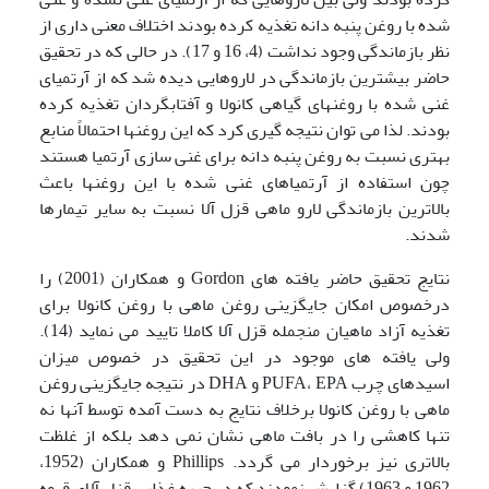
شده با روغن پنبه دانه تغذیه کرده بودند اختلاف معنی داری از
نظر بازماندگی وجود نداشت (4، 16 و 17). در حالی که در تحقیق
حاضر بیشترین بازماندگی در لاروهایی دیده شد که از آرتمیای
غنی شده با روغنهای گیاهی کانولا و آفتابگردان تغذیه کرده
بودند. لذا می توان نتیجه گیری کرد که این روغنها احتمالاً منابع
بهتری نسبت به روغن پنبه دانه برای غنی سازی آرتمیا هستند
چون استفاده از آرتمیاهای غنی شده با این روغنها باعث
بالاترین بازماندگی لارو ماهی قزل آلا نسبت به سایر تیمارها
شدند.
نتایج تحقیق حاضر یافته های Gordon و همکاران (2001) را
درخصوص امکان جایگزینی روغن ماهی با روغن کانولا برای
تغذیه آزاد ماهیان منجمله قزل آلا کاملا تایید می نماید (14).
ولی یافته های موجود در این تحقیق در خصوص میزان
اسیدهای چرب PUFA، EPA و DHA در نتیجه جایگزینی روغن
ماهی با روغن کانولا برخلاف نتایج به دست آمده توسط آنها نه
تنها کاهشی را در بافت ماهی نشان نمی دهد بلکه از غلظت
بالاتری نیز برخوردار می گردد. Phillips و همکاران (1952،
1962 و 1963) گزارش نمودند که در جیره غذایی قزل آلای قهوه