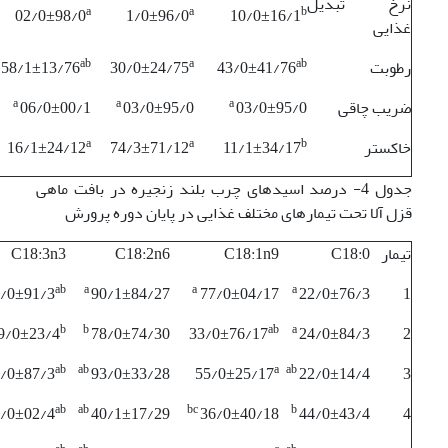
نرخ تبدیل
a
a
b
02/0±98/0
1/0±96/0
10/0±16/1
غذایی
ab
a
ab
رطوبت
43/0±41/76
30/0±24/75
58/1±13/76
a
a
a
ضریب چاقی
03/0±95/0
03/0±95/0
06/0±00/1
a
a
b
خاکستر
11/1±34/17
74/3±71/12
16/1±24/12
جدول 4- درصد اسیدهای چرب بلند زنجیره در بافت ماهی
قزل آلا تحت تیمارهای مختلف غذایی در پایان دوره پرورش
تیمار
C18:0
C18:1n9
C18:2n6
C18:3n3
ab
a
a
a
/0±91/3
90/1±84/27
77/0±04/17
22/0±76/3
1
b
b
ab
a
9/0±23/4
78/0±74/30
33/0±76/17
24/0±84/3
2
ab
ab
a
ab
/0±87/3
93/0±33/28
55/0±25/17
22/0±14/4
3
ab
ab
bc
b
/0±02/4
40/1±17/29
36/0±40/18
44/0±43/4
4