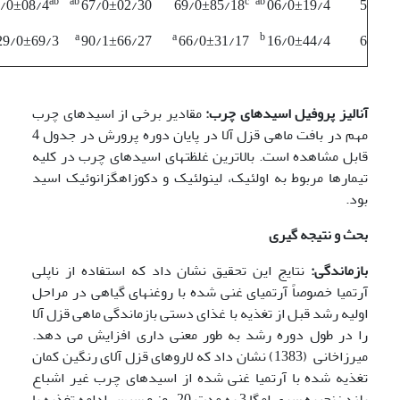
ab
ab
c
ab
/0±08/4
67/0±02/30
69/0±85/18
06/0±19/4
5
a
a
b
29/0±69/3
90/1±66/27
66/0±31/17
16/0±44/4
6
آنالیز پروفیل اسیدهای چرب:
مقادیر برخی از اسیدهای چرب
مهم در بافت ماهی قزل آلا در پایان دوره پرورش در جدول 4
قابل مشاهده است. بالاترین غلظتهای اسیدهای چرب در کلیه
تیمارها مربوط به اولئیک، لینولئیک و دکوزاهگزانوئیک اسید
بود.
بحث و نتیجه گیری
بازماندگی:
نتایج این تحقیق نشان داد که استفاده از ناپلی
آرتمیا خصوصاً آرتمیای غنی شده با روغنهای گیاهی در مراحل
اولیه رشد قبل از تغذیه با غذای دستی بازماندگی ماهی قزل آلا
را در طول دوره رشد به طور معنی داری افزایش می دهد.
میرزاخانی (1383) نشان داد که لاروهای قزل آلای رنگین کمان
تغذیه شده با آرتمیا غنی شده از اسیدهای چرب غیر اشباع
بلند زنجیره سری امگا 3 به مدت 20 روز و سپس ادامه تغذیه با