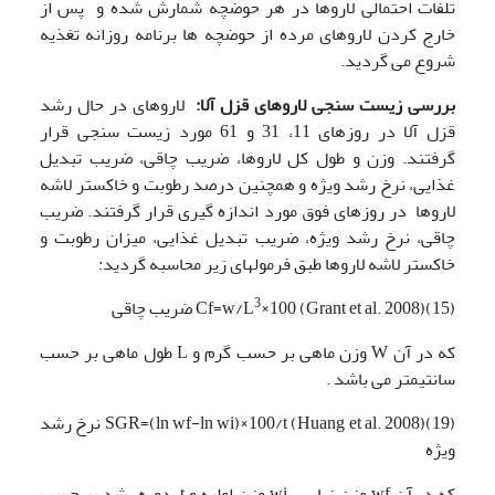
تلفات احتمالی لاروها در هر حوضچه شمارش شده و پس از
خارج کردن لاروهای مرده از حوضچه ها برنامه روزانه تغذیه
شروع می گردید.
بررسی زیست سنجی لاروهای قزل آلا:
لاروهای در حال رشد
قزل آلا در روزهای 11، 31 و 61 مورد زیست سنجی قرار
گرفتند. وزن و طول کل لاروها، ضریب چاقی، ضریب تبدیل
غذایی، نرخ رشد ویژه و همچنین درصد رطوبت و خاکستر لاشه
لاروها در روزهای فوق مورد اندازه گیری قرار گرفتند. ضریب
چاقی، نرخ رشد ویژه، ضریب تبدیل غذایی، میزان رطوبت و
خاکستر لاشه لاروها طبق فرمولهای زیر محاسبه گردید:
3
×100 (Grant et al. 2008)(15) ضریب چاقی
Cf=w/L
که در آن W وزن ماهی بر حسب گرم و L طول ماهی بر حسب
سانتیمتر می باشد .
SGR=(ln wf-ln wi)×100/t (Huang et al. 2008)(19) نرخ رشد
ویژه
که در آن wf وزن نهایی ، wi وزن اولیه و t دوره رشد بر حسب