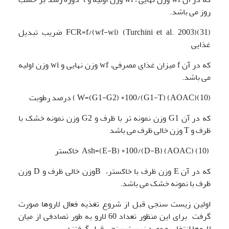
روز می باشد.
FCR=f/(wf-wi) (Turchini et al. 2003)(31) ضریب تبدیل
غذایی
که در آن f میزان غذای مصرفی، wf وزن نهایی و wi وزن اولیه
می باشد.
(10)W=(G1-G2) ×100/(G1-T) (AOAC) ) درصد رطوبت
که در آن G1 وزن نمونه تر با ظرف و G2 وزن نمونه خشک با
ظرف و T وزن خالی ظرف می باشد
(10) Ash=(E-B) ×100/(D-B) (AOAC) خاکستر
که در آن E وزن ظرف با خاکستر، Bوزن خالی ظرف و D وزن
ظرف با نمونه خشک می باشد.
اولین زیست سنجی قبل از شروع تغذیه فعال لاروها صورت
گرفت برای این منظور تعداد 60 لارو به طور تصادفی از میان
لاروها انتخاب و مورد زیست سنجی قرار گرفتند.