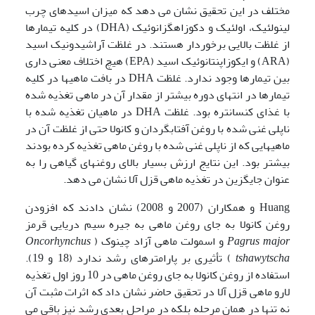
مختلف در این تحقیق نشان می دهد که میزان اسیدهای چرب
لینولئیک، اولئیک و دکوزاهگزانوئیک (DHA) در کلیه تیمارها
از غلظت بالایی برخوردار هستند. در غلظت آراشیدونیک اسید
(ARA) و ایکوزاپنتانوئیک اسید (EPA) هیچ اختلاف معنی داری
بین تیمارها وجود ندارد. غلظت DHA در بافت ماهیها در کلیه
تیمارها در انتهای دوره بیشتر از مقدار آن در ماهی تغذیه شده
با غذای کنسانتره بود. غلظت DHA در ماهیان تغذیه شده با
ناپلی غنی شده با روغن آفتابگردان و کانولا حتی از غلظت آن در
ماهیهایی که از ناپلی غنی شده با روغن ماهی تغذیه کرده بودند
بیشتر بود. این نتایج ارزش بسیار بالای روغنهای گیاهی را به
عنوان جایگزین در تغذیه ماهی قزل آلا نشان می دهد.
Huang و همکاران (2007 و 2008) نشان دادند که افزودن
روغن کانولا به جای روغن ماهی به جیره سیم دریایی قرمز
Pagrus major
و اسمولت ماهی آزاد چینوک (
Oncorhynchus
tshawytscha
) تأثیری بر پارامترهای رشد ندارد (18 و 19).
استفاده از روغن کانولا به جای روغن ماهی در 10 روز اول تغذیه
لارو ماهی قزل آلا در تحقیق حاضر نشان داد که اثرات مثبت آن
نه تنها در همان مرحله بلکه در مراحل بعدی رشد نیز باقی می