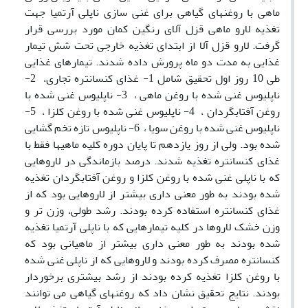
ماهی با روغنهای گیاهی برای غنی سازی ناپلی آرتمیا جهت
تغذیه لارو ماهی قزل آلای رنگین کمان مورد بررسی قرار
گرفت. لارو قزل آلا از ابتدای تغذیه خارجی تحت شش تیمار
غذایی به مدت دو ماه پرورش داده شدند. تیمارهای غذایی
طی 10 روز اول تحقیق شامل 1- غذای کنسانتره تجاری، 2-
ناپلیوس غنی شده با روغن ماهی ، 3- ناپلیوس غنی شده با
روغن آفتابگردان ، 4- ناپلیوس غنی شده با روغن کلزا ، 5-
ناپلیوس غنی شده با روغن سویا ، 6- ناپلیوس تازه تخم گشایی
شده بود. ولی از روز یازدهم تا پایان دوره کلیه ماهیها فقط با
غذای کنسانتره تغذیه شدند. درصد بازماندگی در لاروهایی
که با ناپلی غنی شده با روغن کلزا و روغن آفتابگردان تغذیه
شده بودند به طور معنی داری بیشتر از لاروهایی بود که از
غذای کنسانتره استفاده کرده بودند. رشد طولی، وزن تر و
وزن خشک لاروها در کلیه تیمارهایی که با ناپلی آرتمیا تغذیه
شده بودند به طور معنی داری بیشتر از ماهیانی بود که
کنسانتره مصرف کرده بودند و لاروهایی که از ناپلی غنی شده
با روغن کلزا تغذیه کرده بودند از رشد بیشتری برخوردار
بودند. نتایج تحقیق نشان داد که روغنهای گیاهی می توانند