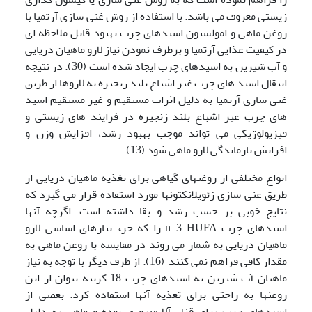
زیستی معروف می باشد. با استفاده از روش غنی سازی آرتمیا با
روغن ماهی و امولسیون اسیدهای چرب بهبود قابل ملاحظه ای
در کیفیت غذایی آرتمیا و برطرف نمودن نیاز لارو ماهیان دریایی
و آب شیرین به اسیدهای چرب ایجاد شده است (30). در نتیجه
انتقال اسید های چرب غیر اشباع بلند زنجیره به لاروها از طریق
غنی سازی آرتمیا به دلیل اثرات مستقیم و غیر مستقیم اسید
های چرب غیر اشباع بلند زنجیره در فرایند های زیستی و
فیزیولوژیکی می تواند موجب بهبود رشد، افزایش وزن و
افزایش بازماندگی لارو ماهی شود (13).
انواع مختلفی از روغنهای گیاهی برای تغذیه ماهیان دریایی از
طریق غنی سازی زئوپلانکتونها مورد استفاده قرار می گیرد که
نتایج خوبی بر حسب رشد و بقا داشته است. اگرچه آنها
اسیدهای چرب n-3 HUFA را که جزء نیازهای اساسی لارو
ماهیان دریایی به شمار می روند در مقایسه با روغن ماهی به
مقدار کافی فراهم نمی کنند (16). از طرف دیگر با توجه به نیاز
ماهیان آب شیرین به اسیدهای چرب 18 کربنه بتوان از این
روغنها به راحتی برای تغذیه آنها استفاده کرد. بعضی از
اسیدهای چرب برای قزل آلا ضروری بوده و ماهی به دلیل