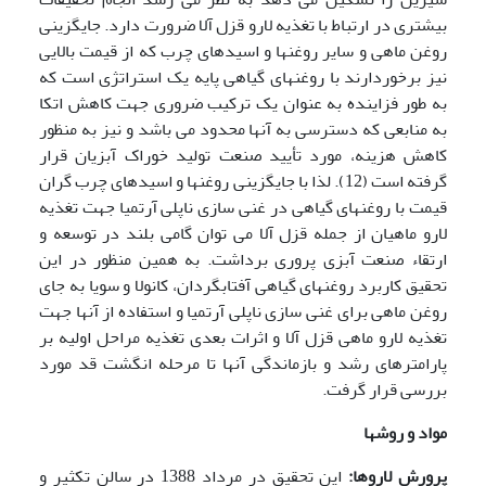
بیشتری در ارتباط با تغذیه لارو قزل آلا ضرورت دارد. جایگزینی
روغن ماهی و سایر روغنها و اسیدهای چرب که از قیمت بالایی
نیز برخوردارند با روغنهای گیاهی پایه یک استراتژی است که
به طور فزاینده به عنوان یک ترکیب ضروری جهت کاهش اتکا
به منابعی که دسترسی به آنها محدود می باشد و نیز به منظور
کاهش هزینه، مورد تأیید صنعت تولید خوراک آبزیان قرار
گرفته است (12). لذا با جایگزینی روغنها و اسیدهای چرب گران
قیمت با روغنهای گیاهی در غنی سازی ناپلی آرتمیا جهت تغذیه
لارو ماهیان از جمله قزل آلا می توان گامی بلند در توسعه و
ارتقاء صنعت آبزی پروری برداشت. به همین منظور در این
تحقیق کاربرد روغنهای گیاهی آفتابگردان، کانولا و سویا به جای
روغن ماهی برای غنی سازی ناپلی آرتمیا و استفاده از آنها جهت
تغذیه لارو ماهی قزل آلا و اثرات بعدی تغذیه مراحل اولیه بر
پارامترهای رشد و بازماندگی آنها تا مرحله انگشت قد مورد
بررسی قرار گرفت.
مواد و روشها
پرورش لاروها:
این تحقیق در مرداد 1388 در سالن تکثیر و