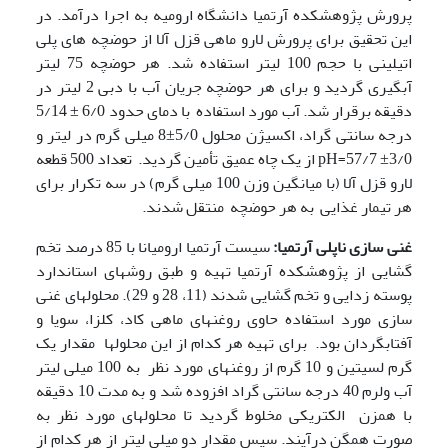
پرورش پژوهشکده آرتمیا دانشگاه ارومیه به اجرا درآمد. در
این تحقیق برای پرورش لارو ماهی قزل آلا از حوضچه های پلی
اتیلینی با حجم 100 لیتر استفاده شد. هر حوضچه 75 لیتر
آبگیری گردید و برای هر حوضچه جریان آب با دبی 2 لیتر در
دقیقه برقرار شد. آب مورد استفاده با دمای حدود 6/0 ± 5/14
درجه سانتی گراد، اکسیژن محلول 5/0±8 میلی گرم در لیتر و
3/0± 57/7=pH از یک چاه عمیق تأمین گردید. تعداد 500 قطعه
لارو قزل آلا (با میانگین وزن 100 میلی گرم) در سه تکرار برای
هر تیمار غذایی به هر حوضچه منتقل شدند.
غنی سازی ناپلی آرتمیا:
سیست آرتمیا ارومیانا با 85 درصد تخم
گشایی از پژوهشکده آرتمیا تهیه و طبق روشهای استاندارد
پوسته زدایی و تخم گشایی شدند (11، 28 و 29). محلولهای غنی
سازی مورد استفاده حاوی روغنهای ماهی کاد، کلزا، سویا و
آفتابگردان بود. برای تهیه هر کدام از این محلولها مقدار یک
گرم لسیتین و 10 گرم از روغنهای مورد نظر به 100 میلی لیتر
آب ولرم 40 درجه سانتی گراد افزوده شد و به مدت 10 دقیقه
با همزن الکتریکی مخلوط گردید تا محلولهای مورد نظر به
صورت همگن درآیند. سپس مقدار دو میلی لیتر از هر کدام از