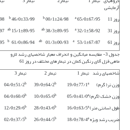
گروههای
تیمار 1
تیمار2
تیمار 3
تیما
آزمایشی
b
b
a
روز 11
65/0±67/95
00/1±24/98
46/0±33/99
98
ab
ab
a
روز 31
32/1±58/92
38/3±89/95
15/1±89/95
97
b
ab
a
روز 61
53/1±67/87
01/3±00/93
61/0±86/94
95
جدول 3- مقایسه میانگین و انحراف معیار شاخصهای رشد لارو
ماهی قزل آلای رنگین کمان در تیمارهای مختلف در روز 61
شاخصهای رشد
تیمار 1
تیمار 2
تیمار 3
b
b
a
وزن تر( گرم)
19/0±77/1
39/0±64/2
04/0±51/2
b
b
a
وزن خشک (گرم)
05/0±41/0
10/0±65/0
04/0±60/0
b
b
a
طول (سانتی متر)
16/0±63/5
28/0±43/6
12/0±29/6
b
b
a
ضریب رشد ویژه
18/0±78/4
26/0±44/5
02/0±37/5