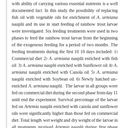
with ability of carrying various essential nutrients is a well
documented fact. In this study the possibility of replacing
fish oil with vegetable oils for enrichment of
A. urmiana
nauplii and its use in start feeding of rainbow trout larvae
were investigated. Six feeding treatments were used in two
phases to feed the rainbow trout larvae from the beginning
of the exogenous feeding for a period of two months. The
feeding treatments during the first 10 10 days included: 1)
Commercial diet, 2)
A. urmiana
nauplii enriched with fish
oil, 3)
A. urmiana
nauplii enriched with Sunflower oil, 4)
A.
urmiana
nauplii enriched with Canola oil, 5)
A. urmiana
nauplii enriched with Soybean oil, 6) Newly hatched un-
enriched
A. urmiana
nauplii. The larvae in all groups were
fed on commercial diet during the second phase from day 11
until end the experiment. Survival percentage of the larvae
fed on
Artemia
nauplii enriched with canola and sunflower
oils were significantly higher than those fed on commercial
diet. Total length, wet weight and dry weight of the larvae in
all treatments received
Artemia
nauplii during first phase