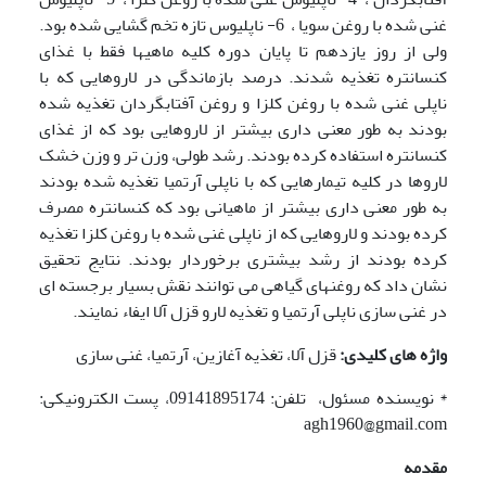
غنی شده با روغن سویا ، 6- ناپلیوس تازه تخم گشایی شده بود.
ولی از روز یازدهم تا پایان دوره کلیه ماهیها فقط با غذای
کنسانتره تغذیه شدند. درصد بازماندگی در لاروهایی که با
ناپلی غنی شده با روغن کلزا و روغن آفتابگردان تغذیه شده
بودند به طور معنی داری بیشتر از لاروهایی بود که از غذای
کنسانتره استفاده کرده بودند. رشد طولی، وزن تر و وزن خشک
لاروها در کلیه تیمارهایی که با ناپلی آرتمیا تغذیه شده بودند
به طور معنی داری بیشتر از ماهیانی بود که کنسانتره مصرف
کرده بودند و لاروهایی که از ناپلی غنی شده با روغن کلزا تغذیه
کرده بودند از رشد بیشتری برخوردار بودند. نتایج تحقیق
نشان داد که روغنهای گیاهی می توانند نقش بسیار برجسته ای
در غنی سازی ناپلی آرتمیا و تغذیه لارو قزل آلا ایفاء نمایند.
واژه های کلیدی:
قزل آلا، تغذیه آغازین، آرتمیا، غنی سازی
* نویسنده مسئول، تلفن: 09141895174، پست الکترونیکی:
agh1960@gmail.com
مقدمه