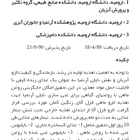
1
–
ارومیه، دانشگاه ارومیه، دانشکده منابع طبیعی، گروه تکثیر
و پرورش آبزیان
2 - ارومیه، دانشگاه ارومیه، پژوهشکده آرتمیا و جانوران آبزی
3 - ارومیه، دانشگاه ارومیه، دانشکده دامپزشکی
تاریخ دریافت: 18/4/89 تاریخ پذیرش: 23/9/90
چکیده
با توجه به اهمیت تغذیه اولیه در رشد، بازماندگی و کیفیت لارو
آبزیان و نقش ناپلی آرتمیا به عنوان یک غذای زنده کیفی با
قابلیت حمل مواد مغذی، در این تحقیق امکان جایگزینی روغن
ماهی با روغنهای گیاهی برای غنی سازی ناپلی آرتمیا جهت
تغذیه لارو ماهی قزل آلای رنگین کمان مورد بررسی قرار
گرفت. لارو قزل آلا از ابتدای تغذیه خارجی تحت شش تیمار
غذایی به مدت دو ماه پرورش داده شدند. تیمارهای غذایی طی
10 روز اول تحقیق شامل 1- غذای کنسانتره تجاری، 2- ناپلیوس
غنی شده با روغن ماهی ، 3- ناپلیوس غنی شده با روغن
آفتابگردان ، 4- ناپلیوس غنی شده با روغن کلزا ، 5- ناپلیوس