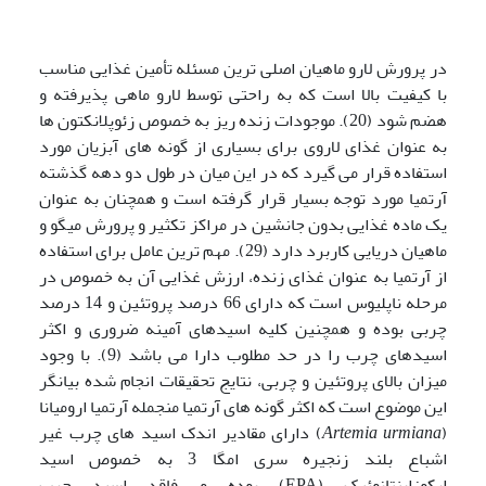
در پرورش لارو ماهیان اصلی ترین مسئله تأمین غذایی مناسب
با کیفیت بالا است که به راحتی توسط لارو ماهی پذیرفته و
هضم شود (20). موجودات زنده ریز به خصوص زئوپلانکتون ها
به عنوان غذای لاروی برای بسیاری از گونه های آبزیان مورد
استفاده قرار می گیرد که در این میان در طول دو دهه گذشته
آرتمیا مورد توجه بسیار قرار گرفته است و همچنان به عنوان
یک ماده غذایی بدون جانشین در مراکز تکثیر و پرورش میگو و
ماهیان دریایی کاربرد دارد (29). مهم ترین عامل برای استفاده
از آرتمیا به عنوان غذای زنده، ارزش غذایی آن به خصوص در
مرحله ناپلیوس است که دارای 66 درصد پروتئین و 14 درصد
چربی بوده و همچنین کلیه اسیدهای آمینه ضروری و اکثر
اسیدهای چرب را در حد مطلوب دارا می باشد (9). با وجود
میزان بالای پروتئین و چربی، نتایج تحقیقات انجام شده بیانگر
این موضوع است که اکثر گونه های آرتمیا منجمله آرتمیا ارومیانا
(
Artemia urmiana
) دارای مقادیر اندک اسید های چرب غیر
اشباع بلند زنجیره سری امگا 3 به خصوص اسید
ایکوزاپنتانوئیک (EPA) بوده و فاقد اسید چرب