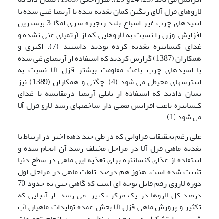
لاروهای قزل آلای رنگین کمان تغذیه شده با آرتمیا غنی شده با
اسیدهای چرب غیر اشباع بلند زنجیره سری امگا 3 بیشترین
افزایش وزن را نسبت به لاروهایی که از آرتمیای غنی نشده و
غذای کنسانتره تغذیه کرده بودند داشتند (7). اکبری و
همکاران (1387) گزارش کردند که استفاده از آرتمیای غی شده
با اسیدهای چرب باعث مقاومت بیشتر قزل آلا نسبت به
استرسهای محیطی می شود (4). چگنی و همکاران (1389) نیز
نشان دادند که استفاده از ناپلی آرتمیا درمقایسه با غذای
کنسانتره باعث افزایش معنی دار شاخصهای رشد لارو قزل آلا
می شود (1).
علی رغم تحقیقات فراوانی که در طی چند دهه اخیر در ارتباط با
تغذیه ماهی قزل آلا در مراحل مختلف رشد آن انجام شده و
استفاده از غذای کنسانتره برای تغذیه این ماهی در سطح دنیا
تثبیت شده است، هنوز هم درصد تلفات ماهی در مراحل اول
دوره لاروی رقم قابل توجه ای است که گاهی حتی به حدود 70
درصد کل لاروها در یک مرکز تکثیر می رسد. از آنجایی که
تکثیر و پرورش ماهی قزل آلا بخش عمده تولیدات ماهیان آب
شیرین را تشکیل می دهد به نظر می رسد انجام تحقیقات