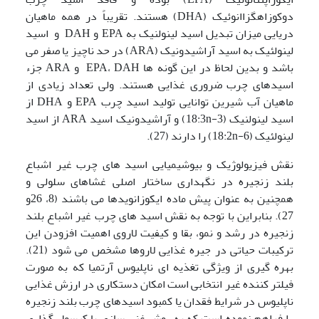
دوکوزاهگزاانوئیک (DHA) هستند. تقریباً در همه ماهیان
دریایی میزان تبدیل اسید لینولنیک به EPA و DAH و اسید
لینولئیک به اسید آراشیدونیک (ARA) در حد ناچیز یا صفر می
باشد و بدین لحاظ در این گونه ها EPA، DAH و ARA جزء
اسیدهای چرب ضروری غذایی هستند. ولی تعداد زیادی از
ماهیان آب شیرین توانایی تولید اسید چرب EPA و DHA از
اسید لینولنیک (18:3n-3) و آراشیدونیک اسید ARA از اسید
لینولئیک (18:2n-6) را دارند (27).
نقش فیزیولوژیک و بیوشیمیایی اسید های چرب غیر اشباع
بلند زنجیره در نگهداری ساختار اصلی غشاهای سلولی و
همچنین به عنوان پیش ماده ایکوزانویدها می باشند (8، 26و
27). بنابراین با توجه به نقش اسید های چرب غیر اشباع بلند
زنجیره در رشد و نمو، بقا و کیفیت لاروی اهمیت افزودن این
ترکیبات حیاتی در جیره غذایی لاروها مشخص می شود (21).
بهره گیری از ویژگی تغذیه ای ناپلیوس آرتمیا که به صورت
فیلتر کننده غیر انتخابی است امکان دستکاری در ارزش غذایی
ناپلیوس در شرایط فقدان یا کمبود اسیدهای چرب بلند زنجیره
را فراهم نموده است که به روش غنی سازی یا کپسول گذاری