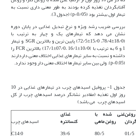
آفتابگردان تغذیه کرده بودند به طور معنی داری نسبت به
تیمار اول بیشتر بود (p<0/05) (جدول 3).
بررسی ضریب رشد ویژه و نرخ تبدیل غذایی در پایان دوره
نشان می دهد که تیمارهای یک و چهار به ترتیب با
(18/0±78/4، 15/0±72/5) پایین ترین و بالاترین SGR و تیمار
1 و 6 به ترتیب با )10/0±16/1 ،07/0±17/1) بالاترین FCR را
داشته و نسبت به سایر تیمارهای غذایی اختلاف معنی داردارند
(p<0.05). ولی بین سایر تیمارها اختلاف معنی دار وجود ندارد.
جدول 1- پروفیل اسیدهای چرب در تیمارهای غذایی در 10
روز اول تغذیه (مقادیر نشانگر درصد اسیدهای چرب از کل
اسیدهای چرب می باشد)
روغن
غنی شده با
غذای
گردان
روغن ماهی
کنسانتره
اسیدهای چرب
C14:0
39/6
80/5
01/5