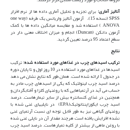
آنالیز آماری:
برای تجزیه و تحلیل آماری داده ها از نرم افزار
SPSS (نسخه 15)، آزمون آنالیز واریانس یک طرفه (one way
ANOVA ) استفاده شد و مقایسه میانگین داده ها با کمک
آزمون دانکن (Duncan) انجام و میزان اختلاف معنی دار در
سطح اعتماد 95 درصد تعیین گردید.
نتایج
ترکیب اسیدهای چرب در غذاهای مورد استفاده شده:
ترکیب
اسیدها در غذاهای مورد استفاده در 10 روز اول و تا پایان دوره
در جدول 1 ارائه شده است. همان طور که نتایج نشان می دهد
درصد اسید چرب لینولئیک که یکی از اسیدهای چرب مادر به
حساب می آید در آرتمیاهایی که با روغنهای کلزا و آفتابگردان و
همچنین در غذای کنسانتره بیش از سایر تیمارهاست. درصد
اسید چرب ایکوزاپنتانوئیک(EPA) در ناپلیهای غنی شده با
روغنهای گیاهی نیز به طور قابل توجه ای نسبت آرتمیای غنی
نشده افزایش یافته است هرچند مقدار آن در ناپلی غنی شده
با روغن ماهی از بیشتر از کلیه تمیارهاست. درصد اسید چرب