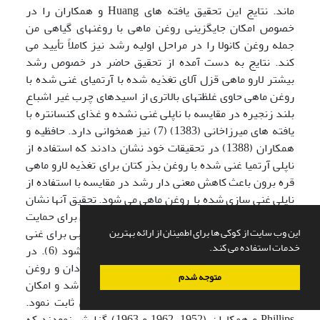
ماند. نتایج این تحقیق یافته های Huang و همکاران را در
خصوص امکان جایگزینی روغن ماهی با روغنهای گیاهی من
جمله روغن کانولا را در مراحل اولیه رشد نیز کاملاً تأیید می
کند. نتایج به دست آمده از تحقیق حاضر در خصوص رشد
بیشتر لارو ماهی قزل آلای تغذیه شده با آرتمیای غنی شده با
روغن ماهی حاوی غلظتهای بالاتری از اسیدهای چرب غیر اشباع
بلند زنجیره در مقایسه با ناپلی غنی نشده و غذای کنسانتره با
یافته های میرزاخانی (1383) (7) نیز همخوانی دارد. حافظیه و
همکاران (1388) در تحقیقات خود نشان دادند که استفاده از
ناپلی آرتمیا غنی شده با روغن بذر کتان برای تغذیه لارو ماهی
قره برون باعث کاهش معنی دار رشد در مقایسه با استفاده از
ناپلی غنی سازی شده با روغن ماهی می شود. تحقیق آنها نشان
می دهد که روغن بذر کتان از قابلیتهای پایین تری برای حمایت
از رشد لارو قره برون دارد لذا روغن گیاهی مناسبی برای غنی
این وب سایت از کوکی ها برای اطمینان از ارائه بهترین
خدمات استفاده می کند.
سازی نیست و نمی تواند جایگزین روغن ماهی شود (6). در
حالی که غنی سازی ناپلی آرتمیا با روغن آفتابگردان و روغن
متوجه شدم
کانولا در این تحقیق منجر به نتایج قابل توجه ای شد و امکان
جایگزینی روغن ماهی را با این روغنهای گیاهی ثابت نمود.
Phillips و همکاران (1952، 1962 و 1963) گزارش نمودند که