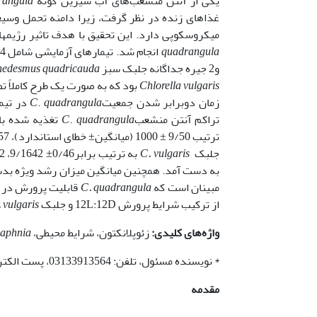
یکی از آنتن منشعب‌های آب شیرین گونه
rangula
غذاهای زنده در نظر گرفت­، زیرا دامنه تحمل وسی
میکروسکوپی دارد. این تحقیق با هدف تاثیر رژیم­ه
quadrangula
و2 جیره جداگانه جلبک سبز
nedesmus quadricauda
Chlorella vulgaris
زمان دوبرابر شدن جمعیت
quadrangula
.
C
تراکم آنتن منشعب
quadrangula
.
C
تغذیه شده ب
جلبک
C. vulgaris
مبینان است که
C. quadrangula
قابلیت پرورش در رژ
از ترکیب شرایط پرورش 12L:12D و جلبک
 vulgaris
واژه‌های کلیدی:
زئوپلانکتون، شرایط محیطی،
aphnia
* نویسنده مسئول، تلفن: 03133913564، پست الکترونیکی: omfarhad@cc.iut.ac.ir
مقدمه