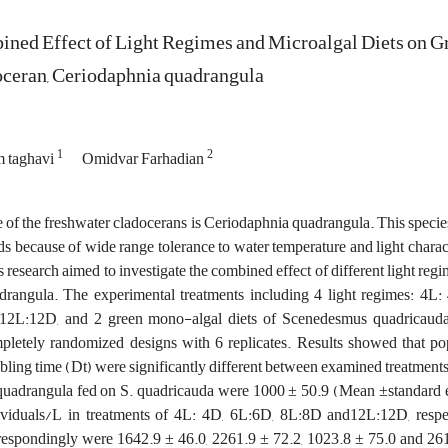
ned Effect of Light Regimes and Microalgal Diets on Gr
ceran, Ceriodaphnia quadrangula
1
2
m taghavi
Omidvar Farhadian
 of the freshwater cladocerans is Ceriodaphnia quadrangula. This species 
ds because of wide range tolerance to water temperature and light characte
s research aimed to investigate the combined effect of different light reg
drangula. The experimental treatments including 4 light regimes: 4L:
12L:12D, and 2 green mono-algal diets of Scenedesmus quadricauda 
pletely randomized designs with 6 replicates. Results showed that po
bling time (Dt) were significantly different between examined treatment
quadrangula fed on S. quadricauda were 1000 ± 50.9 (Mean ±standard er
ividuals/L in treatments of 4L: 4D, 6L:6D, 8L:8D and12L:12D, respect
respondingly were 1642.9 ± 46.0, 2261.9 ± 72.2, 1023.8 ± 75.0 and 261