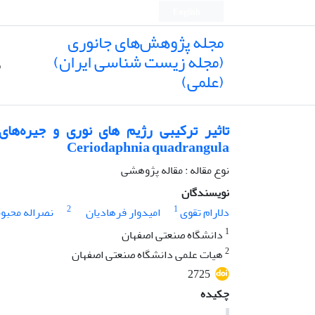
English
مجله پژوهش‌های جانوری
(مجله زیست شناسی ایران)
ص
(علمی)
تاثیر ترکیبی رژیم های نوری و جیره‌ه
Ceriodaphnia quadrangula
نوع مقاله : مقاله پژوهشی
نویسندگان
2
1
دلارام تقوی
امیدوار فرهادیان
نصراله محبو
1
دانشگاه صنعتی اصفهان
2
هیات علمی دانشگاه صنعتی اصفهان
2725
چکیده