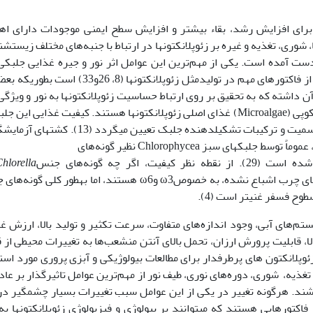
برای افزایش رشد، بقاء بیشتر و افزایش سطح ایمنی موجودات دارای ا
با اثر دما، شوری، تغذیه و غیره بر زئوپلانکتونها در ارتباط با جنبه‌های مختلف زیست­
دست آمده است. یکی از مهم‌ترین این عوامل اثر نور و جیره غذایی جلبکی 
ترکیبی از این عوامل است (1و 2). نور به عنوان یکی از فاکتورهای مهم در تولیدمثل زئوپلانکتونها (8، 26
 آن داشته که به تحقیق بر روی ارتباط حساسیت زئوپلانکتونها به نور و ویژگی
آن بپردازند (20). از سوی دیگر، جلبک‌های میکروسکوپی (Microalgae) غذای اصلی زئوپلانکتون­ها هستند. کیفیت غذایی ای
به­وسیله اندازه سلول، قابلیت هضم دیواره سلولی، سمیت و ترکیبات تشکیل­دهنده جلبک تعیین­ می­گردد 
­های سبز Chlorophycea نظیر گونه‌های
ز نقطه نظر کیفیت، اگر چه گونه‌های جنس
hlorella
 خصوصω3 وω6 هستند، اما به­طور کلی گونه‌های جنس
سطوح فسفر غنی­تر است (4).
م‌های آبی، وجود اندازه‌های متفاوت، سرعت تکثیر و تولید بالا، ارزش غ
بالا، قابلیت پرورش ارزان، تحمل بالای آنتن منشعب‌ها به تغییرات محیطی از 
زئوپلانکتون های پرطرفدار برای مطالعات بیولوژیکی و آبزی پروری مورد است
یطی شامل دما، تغذیه، شوری، دوره‌های نوری، طیف نور از مهم‌ترین عوامل تاثیرگذار بر عا
‌باشند. هرگونه تغییر در یکی از این عوامل سبب تغییرات بسیار چشمگیر در
اکتورهایی هستند که می­توانند بر بیولوژی و فیزیولوژی زئوپلانکتون­ها به