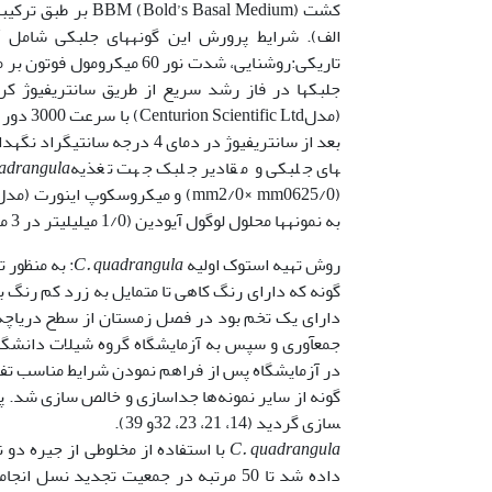
جلبک­ها در فاز رشد سریع از طریق سانتریفیوژ کر
بعد از سانتریفیوژ در دمای 4 درجه سانتی­گراد نگهداری ­شدند تا جهت تغذیه
های جلبکی و مقادیر جلبک جهت تغذیه
adrangula
به نمونه­ها محلول لوگول آیودین (1/0 میلی­لیتر در 3 میلی­لیتر نمونه) اضافه­گردید، تعیین شد.
روش تهیه استوک اولیه
C. quadrangula
: به منظور 
جمع­آوری و سپس به آزمایشگاه گروه شیلات دانشگاه ص
گونه
سازی گردید (14، 21، 23، 32و 39).
C. quadrangula
با استفاده از مخلوطی از جیره دو
داده شد تا 50 مرتبه در جمعیت تجدید نسل