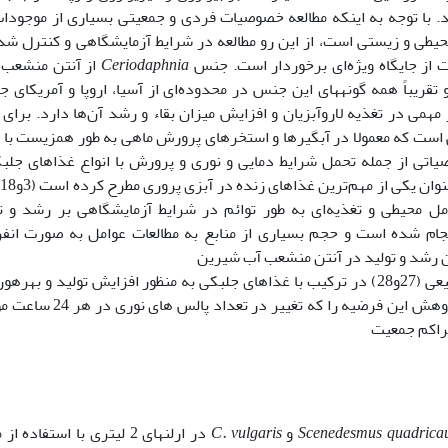
ند. با توجه به اینکه مطالعه خصوصیات فردی و جمعیتی بسیاری از موجودا
محیطی و زیستی است­، از این رو مطالعه در شرایط آزمایشگاهی و کنترل شد
 از جایگاه ویژه‌ای برخوردار است. جنس
Ceriodaphnia
از آنتن منشعب‌
انی دارد و تقریباً همه گونه­های این جنس در محدوده‌ای از آسیا، اروپا و آمریکای 
قش بسیار مهمی در تغذیه لاروآبزیان و افزایش میزان بقاء و رشد آن‌ها دارد. برای 
ی است که معمولا در آبگیرها و استخرهای پرورش ماهی به طور همزیست با 
یاتی از جمله تحمل شرایط دمایی و نوری و پرورش با انواع غذاهای جلب
غ
ل محیطی و تغذیه‌ای به طور توائم در شرایط آزمایشگاهی بر رشد و ت
نجام شده است و حجم بسیاری از منابع به مطالعات عوامل به صورت انف
ن رشد و تولید در آنتن منشعب آب شیرین
تحت رژیم‌های مختلف نوری غیرطبیعی (27و28) در ترکیب با غذاهای جلبکی به منظور افزایش تولید و بهره
این غذای زنده انجام شد. به عبارت دیگر در این پژوهش این فرضیه را که تغییر د
تراکم جمعیت
Scenedesmus quadrica
و
C. vulgaris
در ارلن­های 2 لیتری با استفاده ا