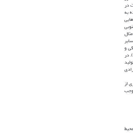
ت در
ه به
هایی
جنوبی
مثال
سایر
کی و
یرجلبکی و همچنین اندازه مناسب این گونه را به عنوان یکی از مهم‌ترین غذاهای زنده در آبزی پروری مطرح کرده است (3و18). در
ولید
رادی
­وری از
ر تعداد پالس های نوری در هر 24 ساعت موجب
ز محیط