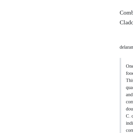
Combi
Clado
delara
One
foo
Thi
qua
and
com
dou
C. 
ind
cor