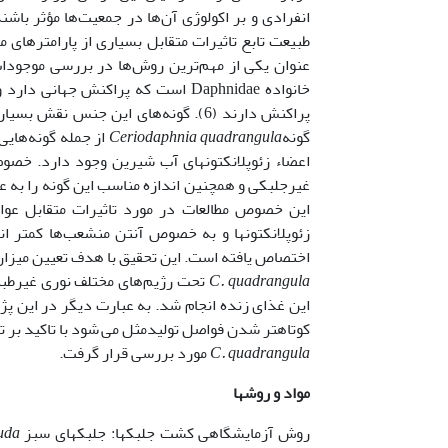
انفرادی و بر اکولوژی آن‌ها در جمعیت‌ها مؤثر باش
طبیعت تابع تاثیرات متقابل بسیاری از پارامترهای 
عنوان یکی از مهم‌ترین روش‌ها در بررسی موجودات
خانواده Daphnidae است که پراکنش جه
پراکنش دارند (6). گونه‌های این جنس ن
گونه
Ceriodaphnia quadrangula
از جمله گونه‌های
اعضاء زئوپلانکتونهای آب شیرین وجود دارد. خصوص
این خصوص مطالعات در مورد تاثیرات متقابل عوام
زئوپلانکتونها و به خصوص آنتن منشعب‌ها کمتر ا
اختصاص یافته است. این تحقیق با هدف تعیین میزا
C. quadrangula
کوتاه­تر شدن فواصل تولیدمثل می
شود با تاکید بر 
C. quadrangula
مورد بررسی قرار گرفت.
مواد و روشها
روش آزمایشگاهی کشت جلبک­ها: جلبک­های سبز
uda