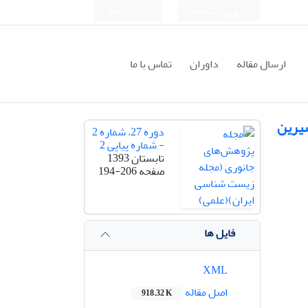
ورود به سامانه
ثبت نام
ارسال مقاله
داوران
تماس با ما
یرین
دوره 27، شماره 2
- شماره پیاپی 2
تابستان 1393
صفحه
194-206
فایل ها
XML
اصل مقاله
918.32 K