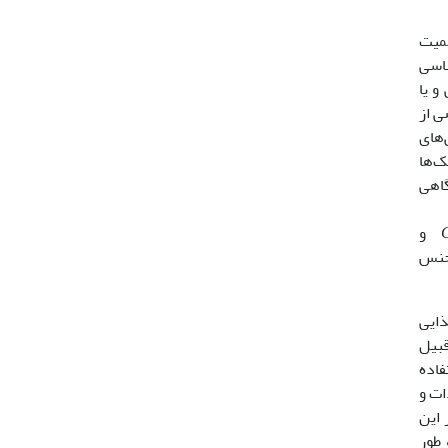
همیت
شناسی
و یا
و33) است بطوریکه بعضی از
‌های
ن جلبک‌ها
(13). کشت­های آزمایشگاهی
C
و
ذایی
قبیل
فاده
دات و
 این
 طور