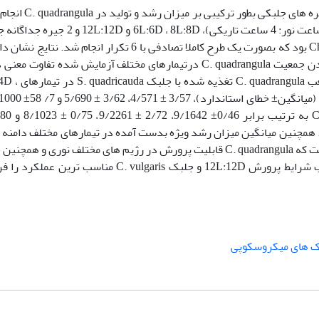
این تحقیق با هدف تاثیررژیم های مختلف نوری و جیره های جلبکی بطور ت
تیمارهای آزمایشی شامل 4 رژیم نوری : 4L:4D (4 ساعت نور: 4 ساعت تاریکی)، 6L:6D ، 8L:8D و 2D
سبز Scenedesmus quadricauda و Chlorella vulgaris بود که بصورت یک طرح کاملا تصادفی با 6 تکرار انجام شد. ن
تراکم جمعیت، میزان رشد ویژه و زمان دوبرابر شدن جمعیت C. quadrangula درتیمارهای مختلف آزمایش شده تفاوت
دارد (05/0>P). میانگین بالاترین تراکم آنتن منشعب angula
آمد. همچنین میانگین میزان رشد ویژه بدست آمده در تیمارهای مختلف دامنه ا
04/0 تا 11 /0 در روز داشت. این تحقیق مبین ان است که C. quadrangula قابلیت پرورش در رژیم های مختلف نوری و هم
های جلبکی را دارد اما می توان با استفاده ازترکیب شرایط پرورش 12L:12D و جلبک C. vulgaris مناسب تری
ک های میکروسکوپی