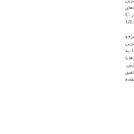
ترین
‌های
در
C.
4L ساعت نور: 4 ساعت تاریکی)، 6L:6D ، 8L:8D و12L:12D
 ویژه و
). میانگین بالاترین
در تیمارهای 4L: 4D، 6L:6D، 8L:8D و 12L:12D به
 این تیمارها با
 در دوره آزمایش
ر روز داشت. این تحقیق
فاده