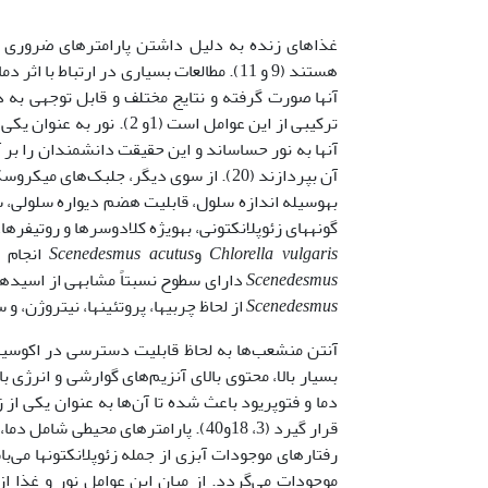
غذاهای زنده به دلیل داشتن پارامترهای ضروری 
هستند (9 و 11). مطالعات بسیاری در ارتباط 
آن­ها صورت گرفته و نتایج مختلف و قابل توجهی به 
آنها به نور حساس­­­اند و این حقیقت دانشمندان را بر
گونه­های زئوپلانکتونی، به­ویژه کلادوسرها و روتیفرها، عموماً توسط جلبک
Chlorella vulgaris
و
Scenedesmus acutus
انجام شده است (29). ا
Scenedesmus
دارای سطوح نسبتاً مشابهی از اسیدهای چرب اشباع نشده، به
Scenedesmus
از لحاظ چربی­ها، پروتئین­ها، نیتروژن، و 
آنتن منشعب‌ها به لحاظ قابلیت دسترسی در اکوسیست
بسیار بالا، محتوی بالای آنزیم‌های گوارشی و انرژی 
دما و فتوپریود باعث شده تا آن‌ها به عنوان یکی از 
قرار گیرد (3، 18و40). پارامترهای مح
رفتارهای موجودات آبزی از جمله زئوپلانکتون­ها می
موجودات می‌گردد. از میان این عوامل نور و غذا از ف