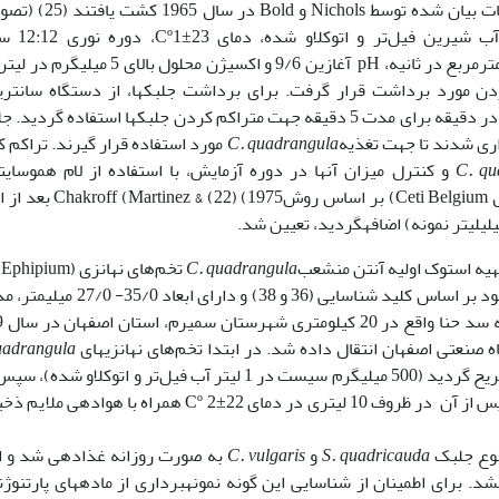
الف). شرایط پرورش این گونه­های جلبکی شا
تاریکی:روشنایی، شدت نور 60 میکرومول فوتون بر مترمربع در ثانیه، pH آغازین 9/6 و اکسیژن محلول با
دن مورد برداشت قرار گرفت. برای برداشت جلبک­ها، از دستگاه سانتری
(مدلCenturion Scientific Ltd) با سرعت 3000 دور در دقیقه برای مدت 5 دقیقه جهت متراکم کردن جلبک­ها استفاده گردی
C. quadrangula
مورد استفاده قرار گیرند. تراکم ک
C. qu
و کنترل میزان آن­ها در دوره آزمایش، با استفاده از لام هموسایت
(mm2/0× mm0625/0) و میکروسکوپ اینورت (مدل Ceti Belgium) بر اساس روش975
تهیه استوک اولیه آنتن منشعب
C. quadrangula
ت
گونه که دارای رنگ کاهی تا متمایل به زرد کم رنگ بود بر اساس کلید شناسایی (36 و 38) و دار
دارای یک تخ
نعتی اصفهان انتقال داده ­شد. در ابتدا تخم‌های نهان­زی­های
uadrangula
در آزمایشگاه پس از فراهم نمودن شرایط مناسب تفریح گردید (500 میلی­گرم سیست در 1 لیتر آب فیل‌تر و اتوکلاو 
از سایر نمونه‌ها جداسازی و خالص سازی شد. پس از آن در ظروف 10 لیتری در دمای Cº 2±22 همراه با هوادهی م
 نوع جلبک
S. quadricauda
و
C. vulgaris
به صورت روزانه غذادهی شد و اج
 انجام­شد. برای اطمینان از شناسایی این گونه نمونه­برداری از ماده­های پارتنوژ