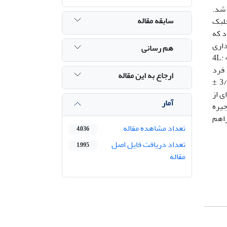
رکیبی بر میزان رشد و تولید در C. quadrangula انجام شد.
سابقه مقاله
12L:1 و 2 جیره جداگانه جلبک
تایج نشان داد که
 معنی داری
هم رسانی
C. quadr تغذیه شده با جلبک S. quadricauda در تیمارهای 4L: 4D ،
6L:6D ، 8L:8D و 12L:12D به ترتیب 9/50 ± 1000 (میانگین± خطای استاندارد)، 3/57 ± 4/571، 3/62 ± 5/690 و 7/ 58± 1000 فرد
ارجاع به این مقاله
در لیتر در حالیکه این تیمارها با جلبک C. vulgaris به ترتیب برابر 0/46± 9/1642، 2/72 ± 9/2261، 0/75 ± 8/1023 و 3/80 ±
ی از
آمار
چنین جیره
ن عملکرد را فراهم
تعداد مشاهده مقاله
4,036
تعداد دریافت فایل اصل
1,995
مقاله