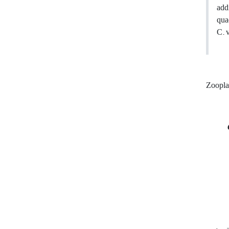
add
qua
C. 
Zoopl