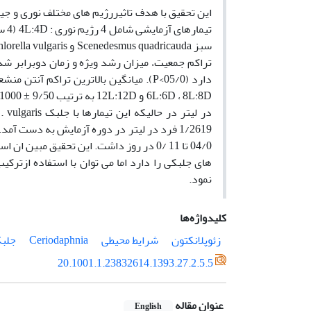
1/2619 فرد در لیتر در دوره آزمایش به دست 
نمود.
کلیدواژه‌ها
زئوپلانکتون
شرایط محیطی
Ceriodaphnia
جلب
20.1001.1.23832614.1393.27.2.5.5
عنوان مقاله
English