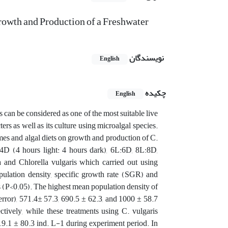
owth and Production of a Freshwater
نویسندگان
English
چکیده
English
can be considered as one of the most suitable live
rs as well as its culture using microalgal species.
imes and algal diets on growth and production of C.
 4D (4 hours light: 4 hours dark), 6L:6D, 8L:8D,
and Chlorella vulgaris which carried out using
pulation density, specific growth rate (SGR) and
s (P<0.05). The highest mean population density of
ror), 571.4± 57.3, 690.5 ± 62.3, and 1000 ± 58.7
ively, while these treatments using C. vulgaris
9.1 ± 80.3 ind. L-1 during experiment period. In