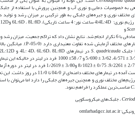
Ceriodaphnia quad
است. این گونه را می­توان به عنوان یکی از مناسب‌
عی به خصوصیات دمایی و نوری آب و همچنین پرورش با استفاده از جلبک
ای مختلف نوری و جیره‌های جلبکی به طور ترکیبی بر میزان رشد و تولید 
انجام شد. تیمارهای آزمایشی شامل 4 رژیم نوری­: :4D­(4
Sce
و
بود که به صورت یک طرح کاملاً تصادفی با 6 تکرار انجام شد. نتایج نشان داد که تراکم جمعیت، میزان رشد
در تیمارهای مختلف آزمایش شده تفاوت معنی­داری دارد (05/0>P
ا جلبک
quadricauda
.
S
ترتیب 9/50 ± 1000 (میانگین± خطای استاندارد)، 3/57 ± 4/571، 3/62 ± 5/690 و 7/ 58± 1000 فرد در لیتر در حالیکه
به ترتیب برابر0/46± 9/1642، 2/72 ± 9/2261، 0/75 ± 8/1023 و3/80 ± 1/2619 فرد در لیتر
به دست آمد. همچنین میانگین میزان رشد ویژه بدست آمده در تیمارهای مختلف دامنه‌ای از 04/0 تا 11/0 د
یم‌های مختلف نوری و همچنین جیره‌های جلبکی را دارد اما می‌توان با است
C.
مناسب‌ترین عملکرد را فراهم نمود.
Ceriod
، جلبک‌های میکروسکوپی