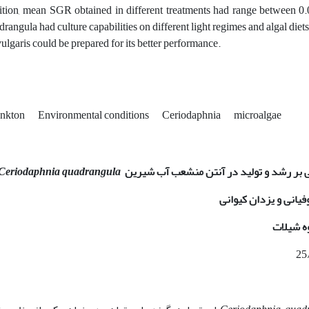
ition, mean SGR obtained in different treatments had range between 0.04
drangula had culture capabilities on different light regimes and algal die
vulgaris could be prepared for its better performance.
ankton
Environmental conditions
Ceriodaphnia
microalgae
کی بر رشد و تولید در آنتن منشعب آب شیرین
Ceriodaphnia quadrangula
فیانی و یزدان کیوانی
ه شیلات