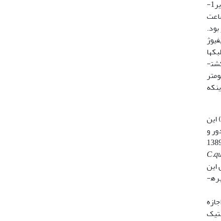
کشت BBM (Bold’s Basal Medium) بر طبق ترکیبات بیان ­شده توسط Nichols و Bold در سال 1965 کشت یافتند (25) (تصویر1-
مل آب شیرین فیل‌تر و اتوکلاو شده، دمای Cº1±23، دوره نوری 12:12 ساعت
لای 5 میلی­گرم در لیتر بود.
فیوژ
د. جلبک­ها
شت­
ومتر
1) Chakroff (Martinez & (22) بعد از اینکه
خم‌های نهان­زی (Ephipium) این
ای ابعاد 35/0- 27/0 میلی­متر، مدور و
م بود در فصل زمستان از سطح دریاچه سد حنا واقع در 20 کیلومتری شهرستان سمیرم، استان اصفهان در سال 1389
C.q
شده)، سپس این
لایم ذخیره­
ازه
نتیک